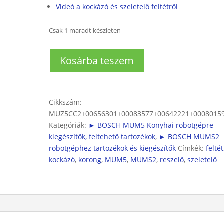
Videó a kockázó és szeletelő feltétről
Csak 1 maradt készleten
Kockázó
Kosárba teszem
és
szeletelő
feltét
MUM5
Cikkszám:
és
MUZ5CC2+00656301+00083577+00642221+0008015
MUMS2
Kategóriák:
► BOSCH MUM5 Konyhai robotgépre
robotgépekhez
kiegészítők, feltehető tartozékok
,
► BOSCH MUMS2
mennyiség
robotgéphez tartozékok és kiegészítők
Címkék:
feltét
kockázó
,
korong
,
MUM5
,
MUMS2
,
reszelő
,
szeletelő