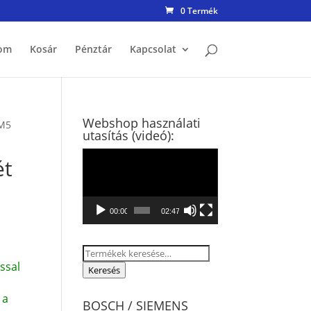
0 Termék
om
Kosár
Pénztár
Kapcsolat
Webshop használati
UM5
utasítás (videó):
Videólejátszó
ét
00:00
02:47
Keresés
ssal
a
Keresés
következőre:
 a
BOSCH / SIEMENS