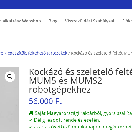
h alkatrész Webshop
Blog
Visszaküldési Szabályzat
Fiók
iegészítők, feltehető tartozékok
/ Kockázó és szeletelő feltét M
Kockázó és szeletelő felt
MUM5 és MUMS2
robotgépekhez
56.000
Ft
🚚 Saját Magyarországi raktárból, gyors szállítá
✓ Délig leadott rendelés esetén,
✓ akár a következő munkanapon megérkezhet