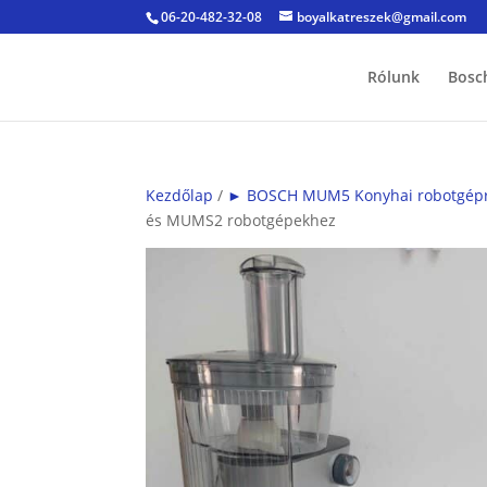
06-20-482-32-08
boyalkatreszek@gmail.com
Rólunk
Bosc
Kezdőlap
/
► BOSCH MUM5 Konyhai robotgépre k
és MUMS2 robotgépekhez