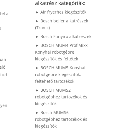
alkatrész kategóriák:
► Air fryerhez kiegészítők
fel a
► Bosch bojler alkatrészek
(Tronic)
9
► Bosch Fűnyíró alkatrészek
► BOSCH MUM4 ProfiMixx
Konyhai robotgépre
kiegészítők és feltétek
gban
elő
► BOSCH MUM5 Konyhai
robotgépre kiegészítők,
 tud
feltehető tartozékok
► BOSCH MUMS2
robotgéphez tartozékok és
kiegészítők
nyen
► Bosch MUMS6
robotgéphez tartozékok és
kiegészítők