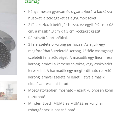
csomag
Kényelmesen gyorsan és ugyanakkorára kockázza 
húsokat, a zöldégeket és a gyümölcsöket.
2 féle kozkázó betét jár hozzá. Az egyik 0,9 cm x 0,
cm, a másik 1,3 cm x 1,3 cm kockákat készít.
Rácstisztító tartozékkal.
3 féle szeletelő korong jár hozzá. Az egyik egy
megfordítható szeletelő korong, kétféle vastagsá
szeleteli fel a zöldséget. A második egy finom resz
korong, amivel a kemény sajtokat, vagy csokoládét
lereszelni. A harmadik egy megfordítható reszelő
korong, amivel szeletelni lehet illetve a másik
oldalával reszelni is tud.
Mosogatógépben mosható – ezért különösen kön
tisztítható.
Minden Bosch MUM5 és MUMS2-es konyhai
robotgéphez is használható.