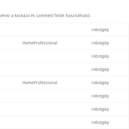
z a kockázó és szeletelő feltét használható:
robotgép
HomeProfessional
robotgép
robotgép
robotgép
HomeProfessional
robotgép
robotgép
robotgép
robotgép