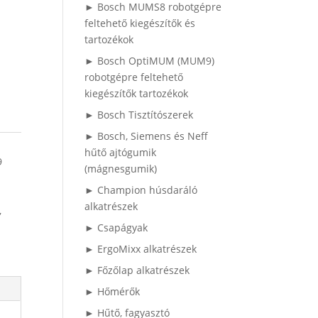
► Bosch MUMS8 robotgépre
feltehető kiegészítők és
tartozékok
► Bosch OptiMUM (MUM9)
robotgépre feltehető
kiegészítők tartozékok
► Bosch Tisztítószerek
► Bosch, Siemens és Neff
hűtő ajtógumik
9
(mágnesgumik)
► Champion húsdaráló
alkatrészek
,
► Csapágyak
► ErgoMixx alkatrészek
► Főzőlap alkatrészek
► Hőmérők
► Hűtő, fagyasztó