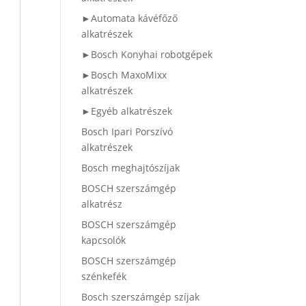
►Automata kávéfőző
alkatrészek
►Bosch Konyhai robotgépek
►Bosch MaxoMixx
alkatrészek
►Egyéb alkatrészek
Bosch Ipari Porszívó
alkatrészek
Bosch meghajtószíjak
BOSCH szerszámgép
alkatrész
BOSCH szerszámgép
kapcsolók
BOSCH szerszámgép
szénkefék
Bosch szerszámgép szíjak