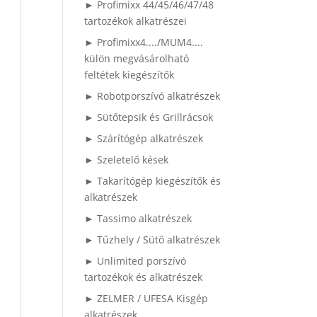
► Profimixx 44/45/46/47/48
tartozékok alkatrészei
► Profimixx4..../MUM4....
külön megvásárolható
feltétek kiegészítők
► Robotporszívó alkatrészek
► Sütőtepsik és Grillrácsok
► Szárítógép alkatrészek
► Szeletelő kések
► Takarítógép kiegészítők és
alkatrészek
► Tassimo alkatrészek
► Tűzhely / Sütő alkatrészek
► Unlimited porszívó
tartozékok és alkatrészek
► ZELMER / UFESA Kisgép
alkatrészek