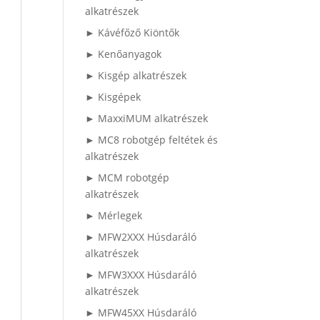
alkatrészek
► Kávéfőző Kiöntők
► Kenőanyagok
► Kisgép alkatrészek
► Kisgépek
► MaxxiMUM alkatrészek
► MC8 robotgép feltétek és
alkatrészek
► MCM robotgép
alkatrészek
► Mérlegek
► MFW2XXX Húsdaráló
alkatrészek
► MFW3XXX Húsdaráló
alkatrészek
► MFW45XX Húsdaráló