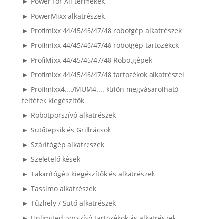
► Power for All termékek
► PowerMixx alkatrészek
► Profimixx 44/45/46/47/48 robotgép alkatrészek
► Profimixx 44/45/46/47/48 robotgép tartozékok
► ProfiMixx 44/45/46/47/48 Robotgépek
► Profimixx 44/45/46/47/48 tartozékok alkatrészei
► Profimixx4..../MUM4.... külön megvásárolható
feltétek kiegészítők
► Robotporszívó alkatrészek
► Sütőtepsik és Grillrácsok
► Szárítógép alkatrészek
► Szeletelő kések
► Takarítógép kiegészítők és alkatrészek
► Tassimo alkatrészek
► Tűzhely / Sütő alkatrészek
► Unlimited porszívó tartozékok és alkatrészek