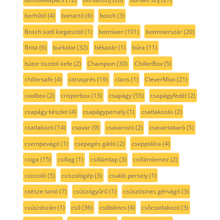
borhűtő
(4)
bortartó
(6)
bosch
(3)
Bosch sütő kiegészítő
(1)
botmixer
(101)
botmixerszár
(20)
Brita
(6)
burkolat
(32)
békazár
(1)
búra
(11)
bútor tisztító kefe
(2)
Champion
(30)
ChillerBox
(5)
chillersafe
(4)
citrusprés
(19)
claris
(1)
CleverMixx
(21)
coolbox
(2)
crisperbox
(13)
csapágy
(55)
csapágyfedél
(2)
csapágy készlet
(4)
csapágypersely
(1)
csatlakozás
(2)
csatlakozó
(14)
csavar
(9)
csavarozó
(2)
csavartakaró
(5)
csempevágó
(1)
csepegés gátló
(2)
csepptálca
(4)
csiga
(15)
csillag
(1)
csillámlap
(3)
csillámlemez
(2)
csiszoló
(5)
csiszológép
(3)
csukló persely
(1)
csésze tartó
(7)
csúszógyűrű
(1)
csúszósines gérvágó
(3)
csúszószán
(1)
cső
(36)
csőbilincs
(4)
csőcsatlakozó
(3)