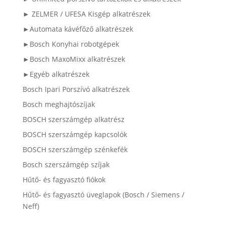
► ZELMER / UFESA Kisgép alkatrészek
►Automata kávéfőző alkatrészek
►Bosch Konyhai robotgépek
►Bosch MaxoMixx alkatrészek
►Egyéb alkatrészek
Bosch Ipari Porszívó alkatrészek
Bosch meghajtószíjak
BOSCH szerszámgép alkatrész
BOSCH szerszámgép kapcsolók
BOSCH szerszámgép szénkefék
Bosch szerszámgép szíjak
Hűtő- és fagyasztó fiókok
Hűtő- és fagyasztó üveglapok (Bosch / Siemens /
Neff)