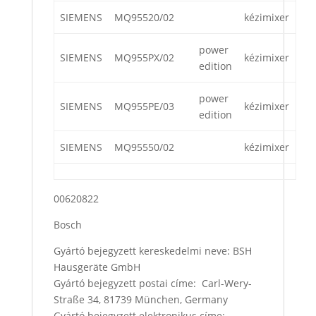
SIEMENS
MQ95520/02
kézimixer
power
SIEMENS
MQ955PX/02
kézimixer
edition
power
SIEMENS
MQ955PE/03
kézimixer
edition
SIEMENS
MQ95550/02
kézimixer
00620822
Bosch
Gyártó bejegyzett kereskedelmi neve: BSH
Hausgeräte GmbH
Gyártó bejegyzett postai címe: Carl-Wery-
Straße 34, 81739 München, Germany
Gyártó bejegyzett elektronikus címe: