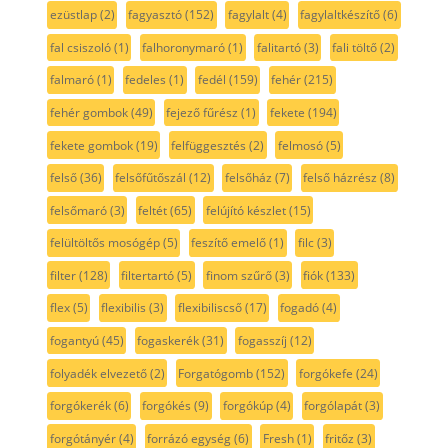
ezüstlap
(2)
fagyasztó
(152)
fagylalt
(4)
fagylaltkészítő
(6)
fal csiszoló
(1)
falhoronymaró
(1)
falitartó
(3)
fali töltő
(2)
falmaró
(1)
fedeles
(1)
fedél
(159)
fehér
(215)
fehér gombok
(49)
fejező fűrész
(1)
fekete
(194)
fekete gombok
(19)
felfüggesztés
(2)
felmosó
(5)
felső
(36)
felsőfűtőszál
(12)
felsőház
(7)
felső házrész
(8)
felsőmaró
(3)
feltét
(65)
felújító készlet
(15)
felültöltős mosógép
(5)
feszítő emelő
(1)
filc
(3)
filter
(128)
filtertartó
(5)
finom szűrő
(3)
fiók
(133)
flex
(5)
flexibilis
(3)
flexibiliscső
(17)
fogadó
(4)
fogantyú
(45)
fogaskerék
(31)
fogasszíj
(12)
folyadék elvezető
(2)
Forgatógomb
(152)
forgókefe
(24)
forgókerék
(6)
forgókés
(9)
forgókúp
(4)
forgólapát
(3)
forgótányér
(4)
forrázó egység
(6)
Fresh
(1)
fritőz
(3)