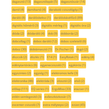
dagasztó
(13)
dagasztólapát
(5)
dagasztószár
(14)
damil
(4)
damiltartó
(4)
daraboló csiszológép
(1)
daráló
(8)
darálóskeksz
(1)
darálóskávéfőző
(89)
digitális hőmérő
(3)
digitális mérleg
(1)
digitális óra
(2)
dióda
(2)
diódaráló
(4)
dob
(9)
dobborda
(2)
dobcsillag
(1)
dobos daráló
(12)
dobos szeletelő
(6)
doboz
(30)
dobtámasztó
(1)
Dr.Fischer
(1)
dugó
(2)
díszcsík
(2)
díszléc
(1)
E14
(1)
EasyRotak
(1)
edény
(4)
edénytartórács
(6)
egyenecsiszoló
(1)
egykörös
(1)
egyszintes
(2)
egység
(1)
elektromos kefe
(3)
elektronika
(46)
elektróda
(3)
elosztó
(2)
első
(2)
előlap
(111)
EQ series
(1)
ErgoMixx
(33)
etazser
(1)
etilén semlegesítő
(3)
evőeszközkosár
(7)
excenter csiszoló
(7)
extra mélytepsi
(2)
ezüst
(45)