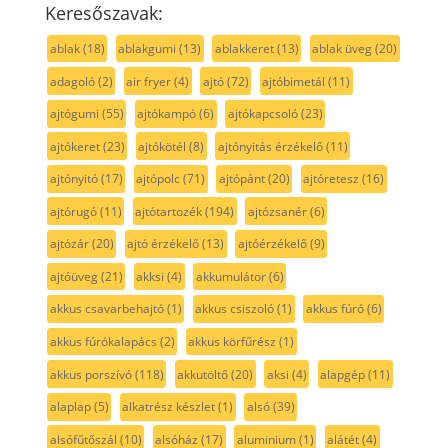
Keresőszavak:
ablak
(18)
ablakgumi
(13)
ablakkeret
(13)
ablak üveg
(20)
adagoló
(2)
air fryer
(4)
ajtó
(72)
ajtóbimetál
(11)
ajtógumi
(55)
ajtókampó
(6)
ajtókapcsoló
(23)
ajtókeret
(23)
ajtókötél
(8)
ajtónyitás érzékelő
(11)
ajtónyitó
(17)
ajtópolc
(71)
ajtópánt
(20)
ajtóretesz
(16)
ajtórugó
(11)
ajtótartozék
(194)
ajtózsanér
(6)
ajtózár
(20)
ajtó érzékelő
(13)
ajtóérzékelő
(9)
ajtóüveg
(21)
akksi
(4)
akkumulátor
(6)
akkus csavarbehajtó
(1)
akkus csiszoló
(1)
akkus fúró
(6)
akkus fúrókalapács
(2)
akkus körfűrész
(1)
akkus porszívó
(118)
akkutöltő
(20)
aksi
(4)
alapgép
(11)
alaplap
(5)
alkatrész készlet
(1)
alsó
(39)
alsófűtőszál
(10)
alsóház
(17)
aluminium
(1)
alátét
(4)