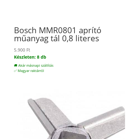
Bosch MMR0801 aprító
műanyag tál 0,8 literes
5.900
Ft
Készleten: 8 db
🚚 Akár másnapi szállítás
✅ Magyar raktárról