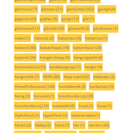
gázrózsa
(17)
gáztepsi
(21)
gáztűzhely
(322)
gázégő
(6)
gégecső
(23)
gépház
(5)
görgő
(12)
gőz
(1)
gőzkivezető
(1)
gőzsütő
(33)
gőzterelő
(2)
gőzállomás
(1)
habkő
(1)
habosító
(2)
habszivacs
(6)
habtárcsa
(1)
habverő
(46)
habverőlapát
(18)
habverőszár
(28)
hajtómű
(34)
halogén lámpa
(4)
hangszigetelő
(4)
harmonikacső
(10)
hasábburgonya
(1)
henger
(4)
hengerkefe
(1)
HEPA
(48)
hepa szűrő
(62)
hollander
(2)
HomeProfessional
(144)
homlokkerék
(3)
hordozható
(5)
horog
(3)
horzsakő
(1)
hosszbordás szíj
(28)
hosszbordásszíj
(16)
hurkatöltő
(6)
huzal
(1)
huzat
(1)
HydroFresh
(1)
hyperFresh
(3)
hálózati kábel
(1)
három
(2)
hátlap
(2)
hátsó
(7)
ház
(1)
házrész
(63)