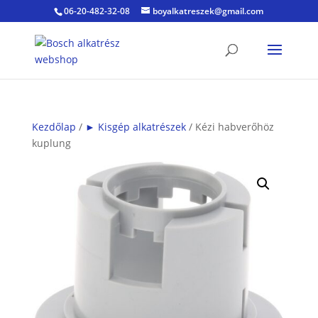
06-20-482-32-08
boyalkatreszek@gmail.com
Kezdőlap
/
► Kisgép alkatrészek
/ Kézi habverőhöz
kuplung