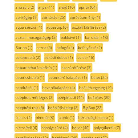
antracit
(2)
anya
(11)
anód
(10)
aprító
(64)
aprítógép
(1)
aprítókés
(25)
aprósütemény
(1)
aqua senzor
(1)
aquastop
(6)
asztali körfűrész
(2)
asztali mosogatógép
(2)
babkávé
(1)
bal oldali
(18)
Barino
(1)
barna
(5)
befogó
(4)
befolyócső
(2)
bekapcsoló
(2)
bekötő doboz
(1)
belső
(16)
bepattintható sütősín
(1)
beszúrófűrész
(3)
betoncsiszoló
(1)
betontörő kalapács
(1)
betét
(25)
betöltő tál
(1)
beverőkalapács
(4)
beállító egység
(10)
beépített mérleges
(2)
beépíthető
(44)
beépítés
(20)
beépítési rajz
(6)
beőblítőszelep
(2)
BigBox
(22)
bilincs
(4)
bimetál
(3)
bionic
(1)
biztonsági szelep
(1)
biztosíték
(6)
boholyszűrő
(4)
bojler
(40)
bolygókerék
(7)
bontókalapács
(12)
bordásszíj
(28)
bordás szíj
(27)