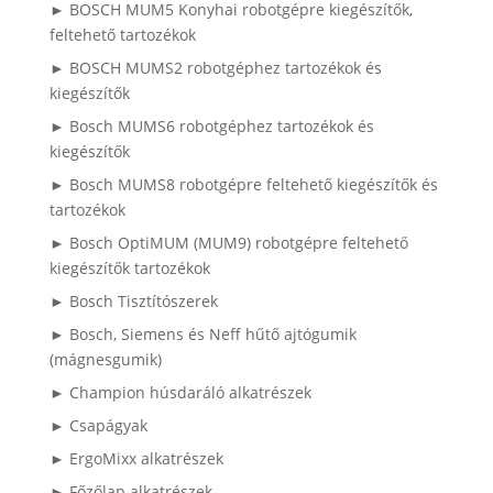
► BOSCH MUM5 Konyhai robotgépre kiegészítők,
feltehető tartozékok
► BOSCH MUMS2 robotgéphez tartozékok és
kiegészítők
► Bosch MUMS6 robotgéphez tartozékok és
kiegészítők
► Bosch MUMS8 robotgépre feltehető kiegészítők és
tartozékok
► Bosch OptiMUM (MUM9) robotgépre feltehető
kiegészítők tartozékok
► Bosch Tisztítószerek
► Bosch, Siemens és Neff hűtő ajtógumik
(mágnesgumik)
► Champion húsdaráló alkatrészek
► Csapágyak
► ErgoMixx alkatrészek
► Főzőlap alkatrészek