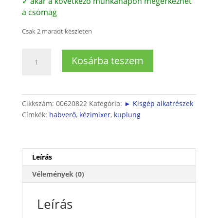
✓ akár a következő munkanapon megérkezhet
a csomag
Csak 2 maradt készleten
Kézi
Kosárba teszem
habverőhöz
kuplung
mennyiség
Cikkszám:
00620822
Kategória:
► Kisgép alkatrészek
Címkék:
habverő
,
kézimixer
,
kuplung
Leírás
Vélemények (0)
Leírás