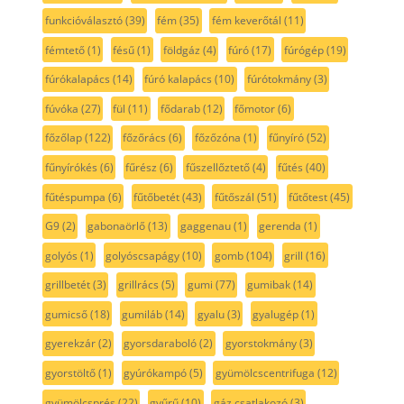
funkcióválasztó
(39)
fém
(35)
fém keverőtál
(11)
fémtető
(1)
fésű
(1)
földgáz
(4)
fúró
(17)
fúrógép
(19)
fúrókalapács
(14)
fúró kalapács
(10)
fúrótokmány
(3)
fúvóka
(27)
fül
(11)
fődarab
(12)
főmotor
(6)
főzőlap
(122)
főzőrács
(6)
főzőzóna
(1)
fűnyíró
(52)
fűnyírókés
(6)
fűrész
(6)
fűszellőztető
(4)
fűtés
(40)
fűtéspumpa
(6)
fűtőbetét
(43)
fűtőszál
(51)
fűtőtest
(45)
G9
(2)
gabonaörlő
(13)
gaggenau
(1)
gerenda
(1)
golyós
(1)
golyóscsapágy
(10)
gomb
(104)
grill
(16)
grillbetét
(3)
grillrács
(5)
gumi
(77)
gumibak
(14)
gumicső
(18)
gumiláb
(14)
gyalu
(3)
gyalugép
(1)
gyerekzár
(2)
gyorsdaraboló
(2)
gyorstokmány
(3)
gyorstöltő
(1)
gyúrókampó
(5)
gyümölcscentrifuga
(12)
gyümölcsprés
(22)
gyűrű
(10)
gáz csatlakozó
(3)