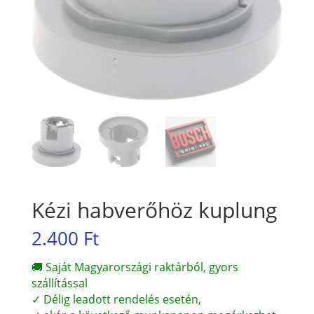
Kézi habverőhöz kuplung
2.400
Ft
🚚 Saját Magyarországi raktárból, gyors
szállítással
✓ Délig leadott rendelés esetén,