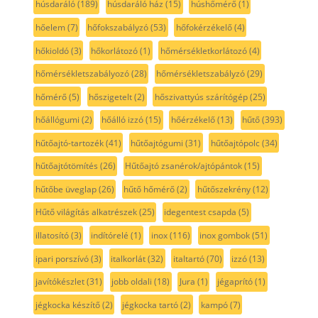
húsdaráló
(189)
húsdaráló ház
(15)
húshőmérő
(1)
hőelem
(7)
hőfokszabályzó
(53)
hőfokérzékelő
(4)
hőkioldó
(3)
hőkorlátozó
(1)
hőmérsékletkorlátozó
(4)
hőmérsékletszabályozó
(28)
hőmérsékletszabályzó
(29)
hőmérő
(5)
hőszigetelt
(2)
hőszivattyús szárítógép
(25)
hőállógumi
(2)
hőálló izzó
(15)
hőérzékelő
(13)
hűtő
(393)
hűtőajtó-tartozék
(41)
hűtőajtógumi
(31)
hűtőajtópolc
(34)
hűtőajtótömítés
(26)
Hűtőajtó zsanérok/ajtópántok
(15)
hűtőbe üveglap
(26)
hűtő hőmérő
(2)
hűtőszekrény
(12)
Hűtő világítás alkatrészek
(25)
idegentest csapda
(5)
illatosító
(3)
indítórelé
(1)
inox
(116)
inox gombok
(51)
ipari porszívó
(3)
italkorlát
(32)
italtartó
(70)
izzó
(13)
javítókészlet
(31)
jobb oldali
(18)
Jura
(1)
jégaprító
(1)
jégkocka készítő
(2)
jégkocka tartó
(2)
kampó
(7)