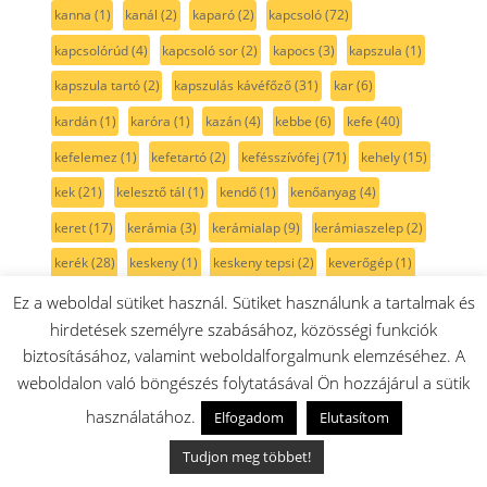
kanna
(1)
kanál
(2)
kaparó
(2)
kapcsoló
(72)
kapcsolórúd
(4)
kapcsoló sor
(2)
kapocs
(3)
kapszula
(1)
kapszula tartó
(2)
kapszulás kávéfőző
(31)
kar
(6)
kardán
(1)
karóra
(1)
kazán
(4)
kebbe
(6)
kefe
(40)
kefelemez
(1)
kefetartó
(2)
kefésszívófej
(71)
kehely
(15)
kek
(21)
kelesztő tál
(1)
kendő
(1)
kenőanyag
(4)
keret
(17)
kerámia
(3)
kerámialap
(9)
kerámiaszelep
(2)
kerék
(28)
keskeny
(1)
keskeny tepsi
(2)
keverőgép
(1)
keverőlapát
(4)
keverőszár
(15)
keverőtál
(16)
kezelő
(2)
Ez a weboldal sütiket használ. Sütiket használunk a tartalmak és
hirdetések személyre szabásához, közösségi funkciók
kezelő modul
(3)
kidobó
(3)
kiegészítő
(7)
kifolyó
(8)
biztosításához, valamint weboldalforgalmunk elemzéséhez. A
kifolyócső
(13)
kifúvó
(6)
kifúvórács
(6)
kihajtád
(1)
weboldalon való böngészés folytatásával Ön hozzájárul a sütik
kihajtás
(8)
kijelző modul
(2)
kilincs
(8)
kinyomó
(4)
használatához.
Elfogadom
Elutasítom
kinyomó szivattyú
(8)
kioldó
(2)
kioldógomb
(2)
kisflex
(5)
Tudjon meg többet!
kisgép
(12)
kisgépek
(39)
kiskefe
(11)
kiskerék
(17)