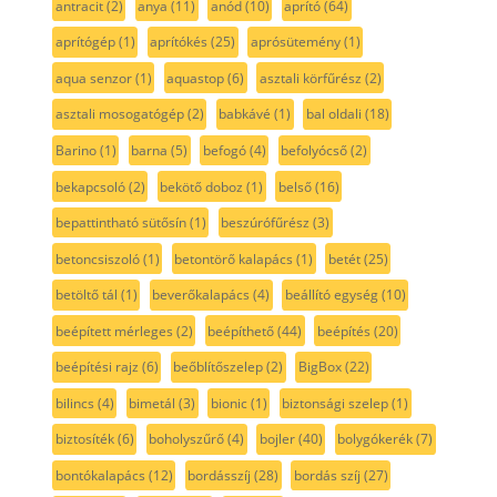
antracit
(2)
anya
(11)
anód
(10)
aprító
(64)
aprítógép
(1)
aprítókés
(25)
aprósütemény
(1)
aqua senzor
(1)
aquastop
(6)
asztali körfűrész
(2)
asztali mosogatógép
(2)
babkávé
(1)
bal oldali
(18)
Barino
(1)
barna
(5)
befogó
(4)
befolyócső
(2)
bekapcsoló
(2)
bekötő doboz
(1)
belső
(16)
bepattintható sütősín
(1)
beszúrófűrész
(3)
betoncsiszoló
(1)
betontörő kalapács
(1)
betét
(25)
betöltő tál
(1)
beverőkalapács
(4)
beállító egység
(10)
beépített mérleges
(2)
beépíthető
(44)
beépítés
(20)
beépítési rajz
(6)
beőblítőszelep
(2)
BigBox
(22)
bilincs
(4)
bimetál
(3)
bionic
(1)
biztonsági szelep
(1)
biztosíték
(6)
boholyszűrő
(4)
bojler
(40)
bolygókerék
(7)
bontókalapács
(12)
bordásszíj
(28)
bordás szíj
(27)