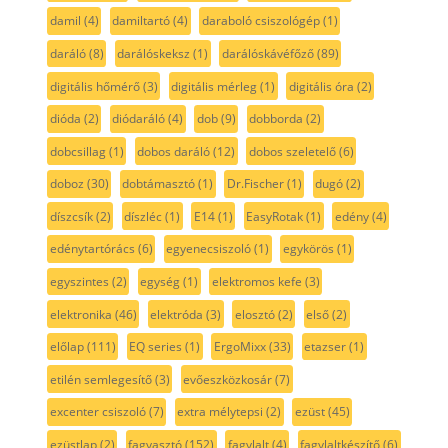
damil
(4)
damiltartó
(4)
daraboló csiszológép
(1)
daráló
(8)
darálóskeksz
(1)
darálóskávéfőző
(89)
digitális hőmérő
(3)
digitális mérleg
(1)
digitális óra
(2)
dióda
(2)
diódaráló
(4)
dob
(9)
dobborda
(2)
dobcsillag
(1)
dobos daráló
(12)
dobos szeletelő
(6)
doboz
(30)
dobtámasztó
(1)
Dr.Fischer
(1)
dugó
(2)
díszcsík
(2)
díszléc
(1)
E14
(1)
EasyRotak
(1)
edény
(4)
edénytartórács
(6)
egyenecsiszoló
(1)
egykörös
(1)
egyszintes
(2)
egység
(1)
elektromos kefe
(3)
elektronika
(46)
elektróda
(3)
elosztó
(2)
első
(2)
előlap
(111)
EQ series
(1)
ErgoMixx
(33)
etazser
(1)
etilén semlegesítő
(3)
evőeszközkosár
(7)
excenter csiszoló
(7)
extra mélytepsi
(2)
ezüst
(45)
ezüstlap
(2)
fagyasztó
(152)
fagylalt
(4)
fagylaltkészítő
(6)