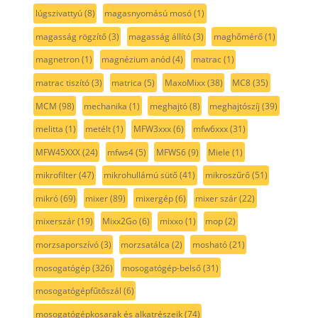
lúgszivattyú
(8)
magasnyomású mosó
(1)
magasság rögzítő
(3)
magasság állító
(3)
maghőmérő
(1)
magnetron
(1)
magnézium anód
(4)
matrac
(1)
matrac tiszító
(3)
matrica
(5)
MaxoMixx
(38)
MC8
(35)
MCM
(98)
mechanika
(1)
meghajtó
(8)
meghajtószíj
(39)
melitta
(1)
metélt
(1)
MFW3xxx
(6)
mfw6xxx
(31)
MFW45XXX
(24)
mfws4
(5)
MFWS6
(9)
Miele
(1)
mikrofilter
(47)
mikrohullámú sütő
(41)
mikroszűrő
(51)
mikró
(69)
mixer
(89)
mixergép
(6)
mixer szár
(22)
mixerszár
(19)
Mixx2Go
(6)
mixxo
(1)
mop
(2)
morzsaporszívó
(3)
morzsatálca
(2)
mosható
(21)
mosogatógép
(326)
mosogatógép-belső
(31)
mosogatógépfűtőszál
(6)
mosogatógépkosarak és alkatrészeik
(74)