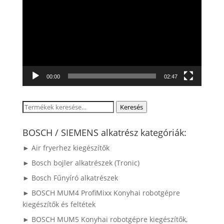
00:00
02:47
Keresés
Keresés
a
következőre:
BOSCH / SIEMENS alkatrész kategóriák:
► Air fryerhez kiegészítők
► Bosch bojler alkatrészek (Tronic)
► Bosch Fűnyíró alkatrészek
► BOSCH MUM4 ProfiMixx Konyhai robotgépre
kiegészítők és feltétek
► BOSCH MUM5 Konyhai robotgépre kiegészítők,