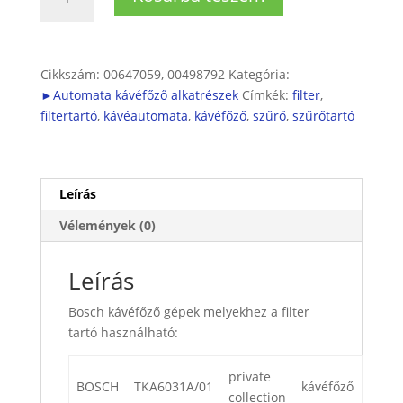
szűrőtartó
mennyiség
Cikkszám:
00647059, 00498792
Kategória:
►Automata kávéfőző alkatrészek
Címkék:
filter
,
filtertartó
,
kávéautomata
,
kávéfőző
,
szűrő
,
szűrőtartó
Leírás
Vélemények (0)
Leírás
Bosch kávéfőző gépek melyekhez a filter
tartó használható:
private
BOSCH
TKA6031A/01
kávéfőző
collection