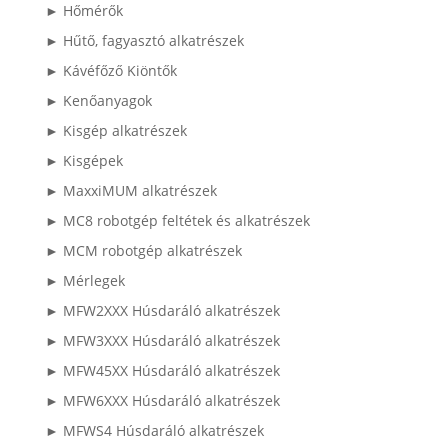
► Hőmérők
► Hűtő, fagyasztó alkatrészek
► Kávéfőző Kiöntők
► Kenőanyagok
► Kisgép alkatrészek
► Kisgépek
► MaxxiMUM alkatrészek
► MC8 robotgép feltétek és alkatrészek
► MCM robotgép alkatrészek
► Mérlegek
► MFW2XXX Húsdaráló alkatrészek
► MFW3XXX Húsdaráló alkatrészek
► MFW45XX Húsdaráló alkatrészek
► MFW6XXX Húsdaráló alkatrészek
► MFWS4 Húsdaráló alkatrészek