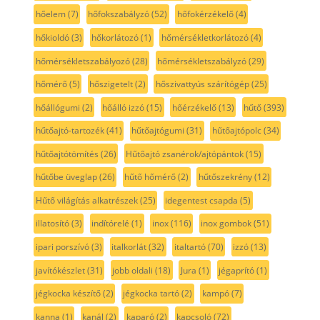
hőelem
(7)
hőfokszabályzó
(52)
hőfokérzékelő
(4)
hőkioldó
(3)
hőkorlátozó
(1)
hőmérsékletkorlátozó
(4)
hőmérsékletszabályozó
(28)
hőmérsékletszabályzó
(29)
hőmérő
(5)
hőszigetelt
(2)
hőszivattyús szárítógép
(25)
hőállógumi
(2)
hőálló izzó
(15)
hőérzékelő
(13)
hűtő
(393)
hűtőajtó-tartozék
(41)
hűtőajtógumi
(31)
hűtőajtópolc
(34)
hűtőajtótömítés
(26)
Hűtőajtó zsanérok/ajtópántok
(15)
hűtőbe üveglap
(26)
hűtő hőmérő
(2)
hűtőszekrény
(12)
Hűtő világítás alkatrészek
(25)
idegentest csapda
(5)
illatosító
(3)
indítórelé
(1)
inox
(116)
inox gombok
(51)
ipari porszívó
(3)
italkorlát
(32)
italtartó
(70)
izzó
(13)
javítókészlet
(31)
jobb oldali
(18)
Jura
(1)
jégaprító
(1)
jégkocka készítő
(2)
jégkocka tartó
(2)
kampó
(7)
kanna
(1)
kanál
(2)
kaparó
(2)
kapcsoló
(72)