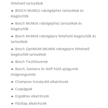
feltehető tartozékok
► BOSCH MUMS2 robotgéphez tartozékok és
kiegészítők
► Bosch MUMS6 robotgéphez tartozékok és
kiegészítők
► Bosch MUMS8 robotgépre feltehető kiegészítők és
tartozékok
► Bosch OptiMUM (MUM9) robotgépre feltehető
kiegészítők tartozékok
► Bosch Tisztítószerek
► Bosch, Siemens és Neff hűtő ajtógumik
(mágnesgumik)
► Champion húsdaráló alkatrészek
► Csapágyak
► ErgoMixx alkatrészek
► Főzőlap alkatrészek