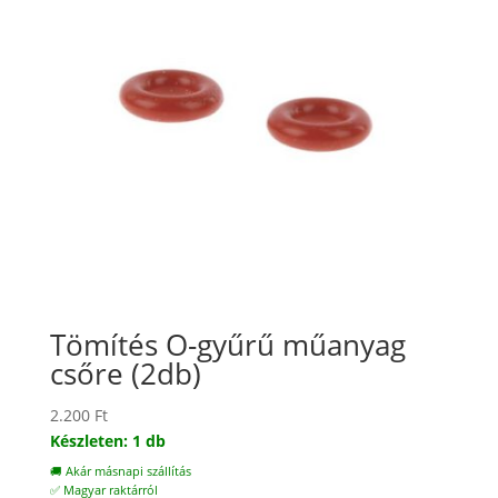
Tömítés O-gyűrű műanyag
csőre (2db)
2.200
Ft
Készleten: 1 db
🚚 Akár másnapi szállítás
✅ Magyar raktárról