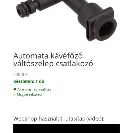
Automata kávéfőző
váltószelep csatlakozó
2.900
Ft
Készleten: 1 db
🚚 Akár másnapi szállítás
✅ Magyar raktárról
Webshop használati utasítás (videó):
Videólejátszó