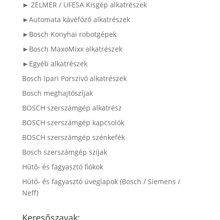
► ZELMER / UFESA Kisgép alkatrészek
►Automata kávéfőző alkatrészek
►Bosch Konyhai robotgépek
►Bosch MaxoMixx alkatrészek
►Egyéb alkatrészek
Bosch Ipari Porszívó alkatrészek
Bosch meghajtószíjak
BOSCH szerszámgép alkatrész
BOSCH szerszámgép kapcsolók
BOSCH szerszámgép szénkefék
Bosch szerszámgép szíjak
Hűtő- és fagyasztó fiókok
Hűtő- és fagyasztó üveglapok (Bosch / Siemens /
Neff)
Keresőszavak: