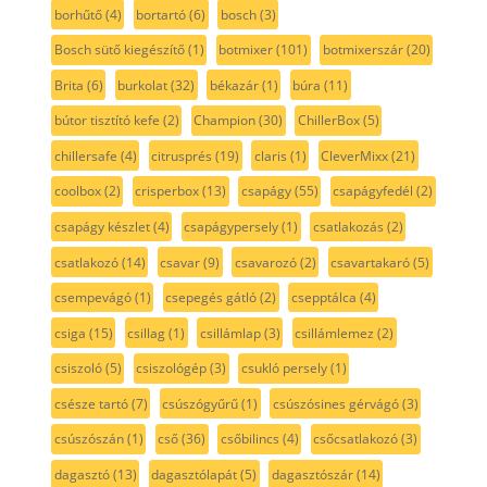
borhűtő
(4)
bortartó
(6)
bosch
(3)
Bosch sütő kiegészítő
(1)
botmixer
(101)
botmixerszár
(20)
Brita
(6)
burkolat
(32)
békazár
(1)
búra
(11)
bútor tisztító kefe
(2)
Champion
(30)
ChillerBox
(5)
chillersafe
(4)
citrusprés
(19)
claris
(1)
CleverMixx
(21)
coolbox
(2)
crisperbox
(13)
csapágy
(55)
csapágyfedél
(2)
csapágy készlet
(4)
csapágypersely
(1)
csatlakozás
(2)
csatlakozó
(14)
csavar
(9)
csavarozó
(2)
csavartakaró
(5)
csempevágó
(1)
csepegés gátló
(2)
csepptálca
(4)
csiga
(15)
csillag
(1)
csillámlap
(3)
csillámlemez
(2)
csiszoló
(5)
csiszológép
(3)
csukló persely
(1)
csésze tartó
(7)
csúszógyűrű
(1)
csúszósines gérvágó
(3)
csúszószán
(1)
cső
(36)
csőbilincs
(4)
csőcsatlakozó
(3)
dagasztó
(13)
dagasztólapát
(5)
dagasztószár
(14)