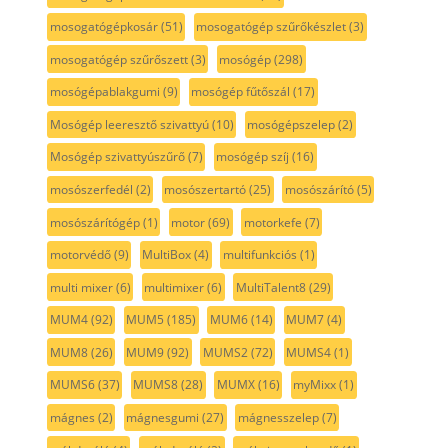
mosogatógépkosár
(51)
mosogatógép szűrőkészlet
(3)
mosogatógép szűrőszett
(3)
mosógép
(298)
mosógépablakgumi
(9)
mosógép fűtőszál
(17)
Mosógép leeresztő szivattyú
(10)
mosógépszelep
(2)
Mosógép szivattyúszűrő
(7)
mosógép szíj
(16)
mosószerfedél
(2)
mosószertartó
(25)
mosószárító
(5)
mosószárítógép
(1)
motor
(69)
motorkefe
(7)
motorvédő
(9)
MultiBox
(4)
multifunkciós
(1)
multi mixer
(6)
multimixer
(6)
MultiTalent8
(29)
MUM4
(92)
MUM5
(185)
MUM6
(14)
MUM7
(4)
MUM8
(26)
MUM9
(92)
MUMS2
(72)
MUMS4
(1)
MUMS6
(37)
MUMS8
(28)
MUMX
(16)
myMixx
(1)
mágnes
(2)
mágnesgumi
(27)
mágnesszelep
(7)