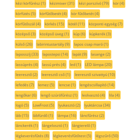
kézi körfűrész
(1)
kézimixer
(31)
kézi porszívó
(79)
kör
(4)
körfütés
(5)
körfűtőbetét
(4)
kör fűtőbetét
(4)
körfűtőszál
(4)
körkés
(15)
kötél
(11)
központi egység
(7)
középső
(3)
középső üveg
(1)
kúp
(6)
kúpkerék
(3)
külső
(26)
labirintustartály
(9)
lapos csap maró
(1)
laposszíj
(33)
lapostepsi
(14)
lapát
(9)
lasange
(2)
lassúprés
(4)
lassú prés
(4)
led
(1)
LED lámpa
(20)
leeresztő
(2)
leeresztő cső
(1)
leeresztő szivattyú
(10)
lefedés
(7)
lemez
(5)
lencse
(1)
lengéscsillapító
(14)
lengőkar
(6)
lengő szúrófűrész
(1)
leolvasztó
(4)
lila
(4)
logó
(5)
LowFrost
(5)
lyukasztó
(2)
lyuktárcsa
(34)
láb
(15)
lábfürdő
(1)
lámpa
(16)
láncfűrész
(2)
lánckerék
(1)
lángelosztó
(1)
lángterelő
(1)
légkeverésfűtés
(8)
légkeverésfűtőtest
(5)
légszűrő
(50)