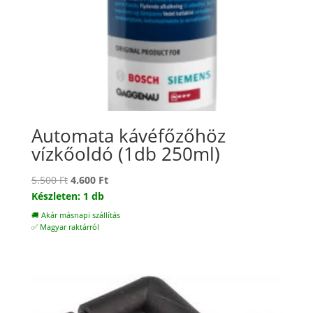
Automata kávéfőzőhöz
vízkőoldó (1db 250ml)
Original
Current
5.500
Ft
4.600
Ft
price
price
Készleten: 1 db
was:
is:
🚚 Akár másnapi szállítás
5.500 Ft.
4.600 Ft.
✅ Magyar raktárról