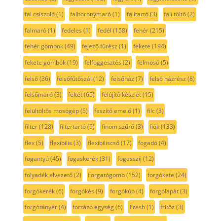
fal csiszoló
(1)
falhoronymaró
(1)
falitartó
(3)
fali töltő
(2)
falmaró
(1)
fedeles
(1)
fedél
(158)
fehér
(215)
fehér gombok
(49)
fejező fűrész
(1)
fekete
(194)
fekete gombok
(19)
felfüggesztés
(2)
felmosó
(5)
felső
(36)
felsőfűtőszál
(12)
felsőház
(7)
felső házrész
(8)
felsőmaró
(3)
feltét
(65)
felújító készlet
(15)
felültöltős mosógép
(5)
feszítő emelő
(1)
filc
(3)
filter
(128)
filtertartó
(5)
finom szűrő
(3)
fiók
(133)
flex
(5)
flexibilis
(3)
flexibiliscső
(17)
fogadó
(4)
fogantyú
(45)
fogaskerék
(31)
fogasszíj
(12)
folyadék elvezető
(2)
Forgatógomb
(152)
forgókefe
(24)
forgókerék
(6)
forgókés
(9)
forgókúp
(4)
forgólapát
(3)
forgótányér
(4)
forrázó egység
(6)
Fresh
(1)
fritőz
(3)