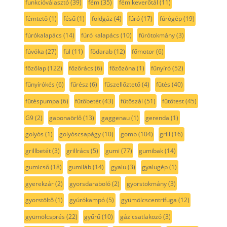
funkcióválasztó
(39)
fém
(35)
fém keverőtál
(11)
fémtető
(1)
fésű
(1)
földgáz
(4)
fúró
(17)
fúrógép
(19)
fúrókalapács
(14)
fúró kalapács
(10)
fúrótokmány
(3)
fúvóka
(27)
fül
(11)
fődarab
(12)
főmotor
(6)
főzőlap
(122)
főzőrács
(6)
főzőzóna
(1)
fűnyíró
(52)
fűnyírókés
(6)
fűrész
(6)
fűszellőztető
(4)
fűtés
(40)
fűtéspumpa
(6)
fűtőbetét
(43)
fűtőszál
(51)
fűtőtest
(45)
G9
(2)
gabonaörlő
(13)
gaggenau
(1)
gerenda
(1)
golyós
(1)
golyóscsapágy
(10)
gomb
(104)
grill
(16)
grillbetét
(3)
grillrács
(5)
gumi
(77)
gumibak
(14)
gumicső
(18)
gumiláb
(14)
gyalu
(3)
gyalugép
(1)
gyerekzár
(2)
gyorsdaraboló
(2)
gyorstokmány
(3)
gyorstöltő
(1)
gyúrókampó
(5)
gyümölcscentrifuga
(12)
gyümölcsprés
(22)
gyűrű
(10)
gáz csatlakozó
(3)