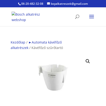
06-20-482-32-08
boyalkatreszek@gmail.com
Kezdőlap
/
►Automata kávéfőző
alkatrészek
/ Kávéfőző szűrőtartó