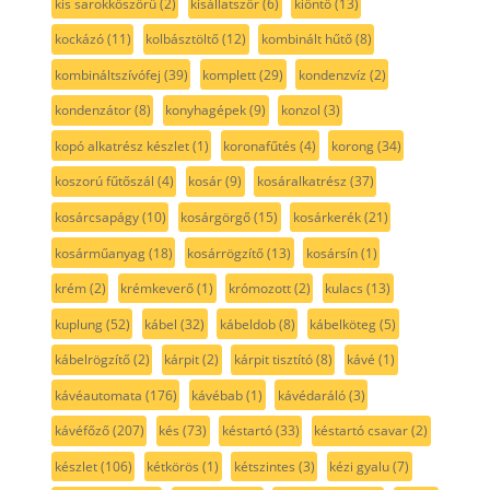
kis sarokköszörű
(2)
kisállatszőr
(6)
kiöntő
(13)
kockázó
(11)
kolbásztöltő
(12)
kombinált hűtő
(8)
kombináltszívófej
(39)
komplett
(29)
kondenzvíz
(2)
kondenzátor
(8)
konyhagépek
(9)
konzol
(3)
kopó alkatrész készlet
(1)
koronafűtés
(4)
korong
(34)
koszorú fűtőszál
(4)
kosár
(9)
kosáralkatrész
(37)
kosárcsapágy
(10)
kosárgörgő
(15)
kosárkerék
(21)
kosárműanyag
(18)
kosárrögzítő
(13)
kosársín
(1)
krém
(2)
krémkeverő
(1)
krómozott
(2)
kulacs
(13)
kuplung
(52)
kábel
(32)
kábeldob
(8)
kábelköteg
(5)
kábelrögzítő
(2)
kárpit
(2)
kárpit tisztító
(8)
kávé
(1)
kávéautomata
(176)
kávébab
(1)
kávédaráló
(3)
kávéfőző
(207)
kés
(73)
késtartó
(33)
késtartó csavar
(2)
készlet
(106)
kétkörös
(1)
kétszintes
(3)
kézi gyalu
(7)