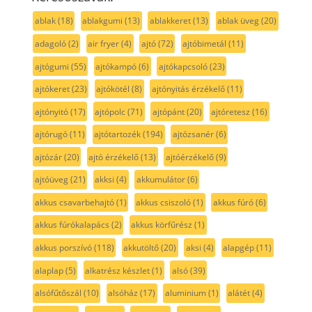
ablak
(18)
ablakgumi
(13)
ablakkeret
(13)
ablak üveg
(20)
adagoló
(2)
air fryer
(4)
ajtó
(72)
ajtóbimetál
(11)
ajtógumi
(55)
ajtókampó
(6)
ajtókapcsoló
(23)
ajtókeret
(23)
ajtókötél
(8)
ajtónyitás érzékelő
(11)
ajtónyitó
(17)
ajtópolc
(71)
ajtópánt
(20)
ajtóretesz
(16)
ajtórugó
(11)
ajtótartozék
(194)
ajtózsanér
(6)
ajtózár
(20)
ajtó érzékelő
(13)
ajtóérzékelő
(9)
ajtóüveg
(21)
akksi
(4)
akkumulátor
(6)
akkus csavarbehajtó
(1)
akkus csiszoló
(1)
akkus fúró
(6)
akkus fúrókalapács
(2)
akkus körfűrész
(1)
akkus porszívó
(118)
akkutöltő
(20)
aksi
(4)
alapgép
(11)
alaplap
(5)
alkatrész készlet
(1)
alsó
(39)
alsófűtőszál
(10)
alsóház
(17)
aluminium
(1)
alátét
(4)