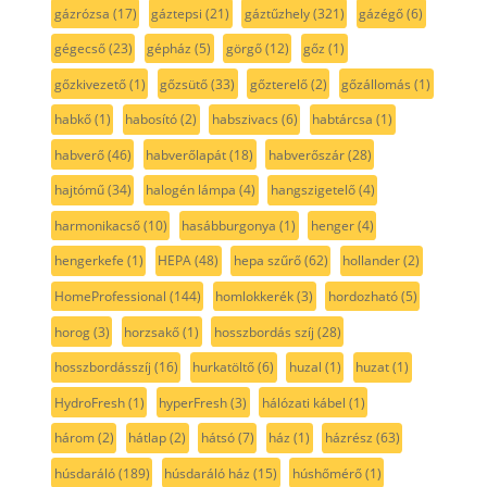
gázrózsa
(17)
gáztepsi
(21)
gáztűzhely
(321)
gázégő
(6)
gégecső
(23)
gépház
(5)
görgő
(12)
gőz
(1)
gőzkivezető
(1)
gőzsütő
(33)
gőzterelő
(2)
gőzállomás
(1)
habkő
(1)
habosító
(2)
habszivacs
(6)
habtárcsa
(1)
habverő
(46)
habverőlapát
(18)
habverőszár
(28)
hajtómű
(34)
halogén lámpa
(4)
hangszigetelő
(4)
harmonikacső
(10)
hasábburgonya
(1)
henger
(4)
hengerkefe
(1)
HEPA
(48)
hepa szűrő
(62)
hollander
(2)
HomeProfessional
(144)
homlokkerék
(3)
hordozható
(5)
horog
(3)
horzsakő
(1)
hosszbordás szíj
(28)
hosszbordásszíj
(16)
hurkatöltő
(6)
huzal
(1)
huzat
(1)
HydroFresh
(1)
hyperFresh
(3)
hálózati kábel
(1)
három
(2)
hátlap
(2)
hátsó
(7)
ház
(1)
házrész
(63)
húsdaráló
(189)
húsdaráló ház
(15)
húshőmérő
(1)