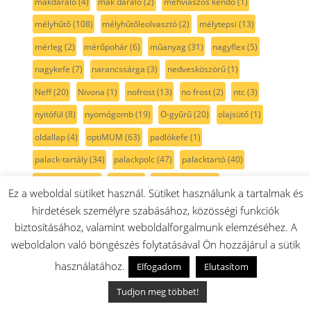
mákdaráló
(4)
mák daráló
(2)
méhviaszos kendő
(1)
mélyhűtő
(108)
mélyhűtőleolvasztó
(2)
mélytepsi
(13)
mérleg
(2)
mérőpohár
(6)
műanyag
(31)
nagyflex
(5)
nagykefe
(7)
narancssárga
(3)
nedvesköszörű
(1)
Neff
(20)
Nivona
(1)
nofrost
(13)
no frost
(2)
ntc
(3)
nyitófül
(8)
nyomógomb
(19)
O-gyűrű
(20)
olajsütő
(1)
oldallap
(4)
optiMUM
(63)
padlókefe
(1)
palack-tartály
(34)
palackpolc
(47)
palacktartó
(40)
palacktároló
(34)
panel
(1)
papír porzsák
(5)
Ez a weboldal sütiket használ. Sütiket használunk a tartalmak és
paradicsom
(4)
parketta kefe
(2)
passzírozó
(9)
hirdetések személyre szabásához, közösségi funkciók
biztosításához, valamint weboldalforgalmunk elemzéséhez. A
paszta
(1)
PB gáz
(25)
penge
(5)
perem
(3)
persely
(2)
weboldalon való böngészés folytatásával Ön hozzájárul a sütik
pezsgő szín
(2)
pihefogó
(3)
piheszűrő
(3)
pink
(1)
használatához.
Elfogadom
Elutasítom
pipa
(2)
piros
(46)
pohár
(8)
pohártartó
(1)
polc
(51)
Tudjon meg többet!
polckeret
(2)
polisztirol fűrész
(1)
Poly-v szíj
(12)