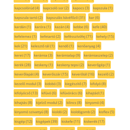
kapcsolórúd
(4)
kapcsoló sor
(2)
kapocs
(3)
kapszula
(1)
kapszula tartó
(2)
kapszulás kávéfőző
(31)
kar
(6)
kardán
(1)
karóra
(1)
kazán
(4)
kebbe
(6)
kefe
(40)
kefelemez
(1)
kefetartó
(2)
kefésszívófej
(71)
kehely
(15)
kek
(21)
kelesztő tál
(1)
kendő
(1)
kenőanyag
(4)
keret
(17)
kerámia
(3)
kerámialap
(9)
kerámiaszelep
(2)
kerék
(28)
keskeny
(1)
keskeny tepsi
(2)
keverőgép
(1)
keverőlapát
(4)
keverőszár
(15)
keverőtál
(16)
kezelő
(2)
kezelő modul
(3)
kidobó
(3)
kiegészítő
(7)
kifolyó
(8)
kifolyócső
(13)
kifúvó
(6)
kifúvórács
(6)
kihajtád
(1)
kihajtás
(8)
kijelző modul
(2)
kilincs
(8)
kinyomó
(4)
kinyomó szivattyú
(8)
kioldó
(2)
kioldógomb
(2)
kisflex
(5)
kisgép
(12)
kisgépek
(39)
kiskefe
(11)
kiskerék
(17)