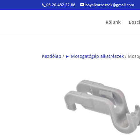
06-20-482-32-08
boyalkatreszek@gmail.com
Rólunk
Bosc
Kezdőlap
/
► Mosogatógép alkatrészek
/ Mosog