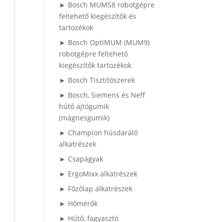
► Bosch MUMS8 robotgépre
feltehető kiegészítők és
tartozékok
► Bosch OptiMUM (MUM9)
robotgépre feltehető
kiegészítők tartozékok
► Bosch Tisztítószerek
► Bosch, Siemens és Neff
hűtő ajtógumik
(mágnesgumik)
► Champion húsdaráló
alkatrészek
► Csapágyak
► ErgoMixx alkatrészek
► Főzőlap alkatrészek
► Hőmérők
► Hűtő, fagyasztó