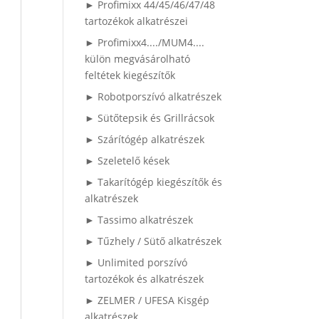
► Profimixx 44/45/46/47/48
tartozékok alkatrészei
► Profimixx4..../MUM4....
külön megvásárolható
feltétek kiegészítők
► Robotporszívó alkatrészek
► Sütőtepsik és Grillrácsok
► Szárítógép alkatrészek
► Szeletelő kések
► Takarítógép kiegészítők és
alkatrészek
► Tassimo alkatrészek
► Tűzhely / Sütő alkatrészek
► Unlimited porszívó
tartozékok és alkatrészek
► ZELMER / UFESA Kisgép
alkatrészek