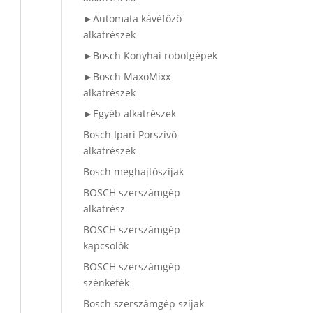
►Automata kávéfőző
alkatrészek
►Bosch Konyhai robotgépek
►Bosch MaxoMixx
alkatrészek
►Egyéb alkatrészek
Bosch Ipari Porszívó
alkatrészek
Bosch meghajtószíjak
BOSCH szerszámgép
alkatrész
BOSCH szerszámgép
kapcsolók
BOSCH szerszámgép
szénkefék
Bosch szerszámgép szíjak