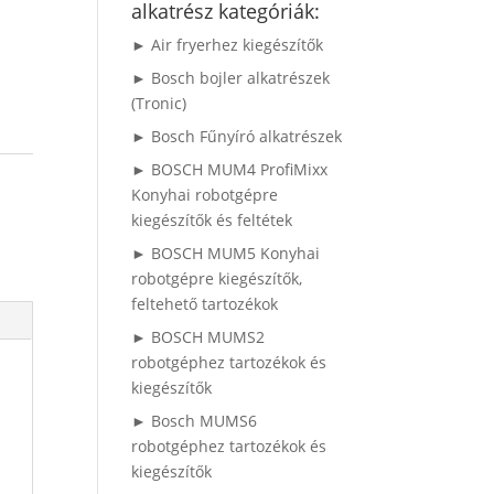
alkatrész kategóriák:
► Air fryerhez kiegészítők
► Bosch bojler alkatrészek
(Tronic)
► Bosch Fűnyíró alkatrészek
► BOSCH MUM4 ProfiMixx
Konyhai robotgépre
kiegészítők és feltétek
► BOSCH MUM5 Konyhai
robotgépre kiegészítők,
feltehető tartozékok
► BOSCH MUMS2
robotgéphez tartozékok és
kiegészítők
► Bosch MUMS6
robotgéphez tartozékok és
kiegészítők