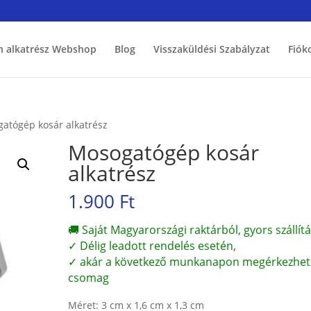
h alkatrész Webshop
Blog
Visszaküldési Szabályzat
Fiók
atógép kosár alkatrész
Mosogatógép kosár
alkatrész
1.900
Ft
🚚 Saját Magyarországi raktárból, gyors szállítá
✓ Délig leadott rendelés esetén,
✓ akár a következő munkanapon megérkezhet
csomag
Méret: 3 cm x 1,6 cm x 1,3 cm