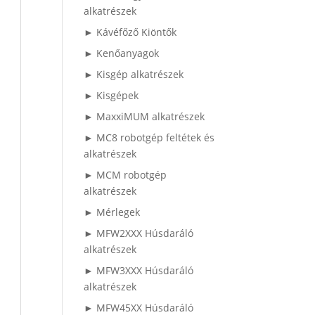
alkatrészek
► Kávéfőző Kiöntők
► Kenőanyagok
► Kisgép alkatrészek
► Kisgépek
► MaxxiMUM alkatrészek
► MC8 robotgép feltétek és
alkatrészek
► MCM robotgép
alkatrészek
► Mérlegek
► MFW2XXX Húsdaráló
alkatrészek
► MFW3XXX Húsdaráló
alkatrészek
► MFW45XX Húsdaráló