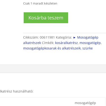
Csak 1 maradt készleten
Mosogatógép
Kosárba teszem
kosár
alkatrész
mennyiség
Cikkszám:
00611981
Kategória:
► Mosogatógép
alkatrészek
Címkék:
kosáralkatrész
,
mosogatógép
,
mosogatógépkosarak és alkatrészeik
,
szürke
lkatrész használható:
mosogatógép