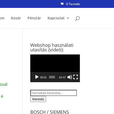
0 Termék
om
Kosár
Pénztár
Kapcsolat
Webshop használati
utasítás (videó):
Videólejátszó
00:00
02:47
ssal
Keresés
 a
a
Keresés
következőre:
BOSCH / SIEMENS