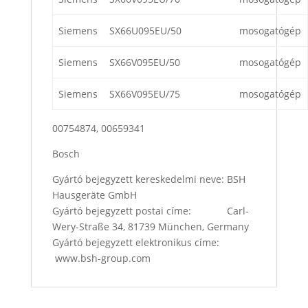
Siemens
SX66U095EU/50
mosogatógép
Siemens
SX66V095EU/50
mosogatógép
Siemens
SX66V095EU/75
mosogatógép
00754874, 00659341
Bosch
Gyártó bejegyzett kereskedelmi neve: BSH
Hausgeräte GmbH
Gyártó bejegyzett postai címe: Carl-
Wery-Straße 34, 81739 München, Germany
Gyártó bejegyzett elektronikus címe:
www.bsh-group.com