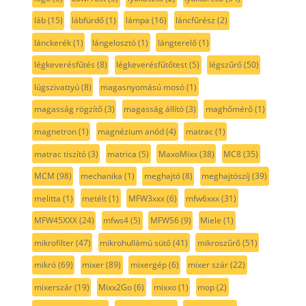
láb
(15)
lábfürdő
(1)
lámpa
(16)
láncfűrész
(2)
lánckerék
(1)
lángelosztó
(1)
lángterelő
(1)
légkeverésfűtés
(8)
légkeverésfűtőtest
(5)
légszűrő
(50)
lúgszivattyú
(8)
magasnyomású mosó
(1)
magasság rögzítő
(3)
magasság állító
(3)
maghőmérő
(1)
magnetron
(1)
magnézium anód
(4)
matrac
(1)
matrac tiszító
(3)
matrica
(5)
MaxoMixx
(38)
MC8
(35)
MCM
(98)
mechanika
(1)
meghajtó
(8)
meghajtószíj
(39)
melitta
(1)
metélt
(1)
MFW3xxx
(6)
mfw6xxx
(31)
MFW45XXX
(24)
mfws4
(5)
MFWS6
(9)
Miele
(1)
mikrofilter
(47)
mikrohullámú sütő
(41)
mikroszűrő
(51)
mikró
(69)
mixer
(89)
mixergép
(6)
mixer szár
(22)
mixerszár
(19)
Mixx2Go
(6)
mixxo
(1)
mop
(2)