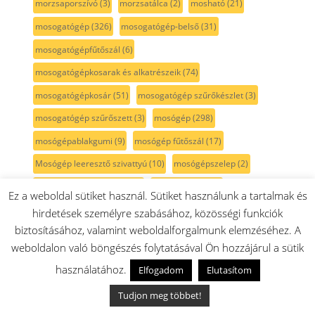
morzsaporszívó
(3)
morzsatálca
(2)
mosható
(21)
mosogatógép
(326)
mosogatógép-belső
(31)
mosogatógépfűtőszál
(6)
mosogatógépkosarak és alkatrészeik
(74)
mosogatógépkosár
(51)
mosogatógép szűrőkészlet
(3)
mosogatógép szűrőszett
(3)
mosógép
(298)
mosógépablakgumi
(9)
mosógép fűtőszál
(17)
Mosógép leeresztő szivattyú
(10)
mosógépszelep
(2)
Mosógép szivattyúszűrő
(7)
mosógép szíj
(16)
Ez a weboldal sütiket használ. Sütiket használunk a tartalmak és
mosószerfedél
(2)
mosószertartó
(25)
mosószárító
(5)
hirdetések személyre szabásához, közösségi funkciók
biztosításához, valamint weboldalforgalmunk elemzéséhez. A
mosószárítógép
(1)
motor
(69)
motorkefe
(7)
weboldalon való böngészés folytatásával Ön hozzájárul a sütik
motorvédő
(9)
MultiBox
(4)
multifunkciós
(1)
használatához.
Elfogadom
Elutasítom
multi mixer
(6)
multimixer
(6)
MultiTalent8
(29)
Tudjon meg többet!
MUM4
(92)
MUM5
(185)
MUM6
(14)
MUM7
(4)