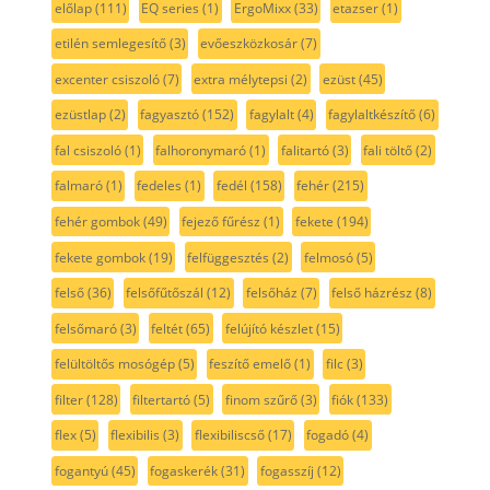
előlap
(111)
EQ series
(1)
ErgoMixx
(33)
etazser
(1)
etilén semlegesítő
(3)
evőeszközkosár
(7)
excenter csiszoló
(7)
extra mélytepsi
(2)
ezüst
(45)
ezüstlap
(2)
fagyasztó
(152)
fagylalt
(4)
fagylaltkészítő
(6)
fal csiszoló
(1)
falhoronymaró
(1)
falitartó
(3)
fali töltő
(2)
falmaró
(1)
fedeles
(1)
fedél
(158)
fehér
(215)
fehér gombok
(49)
fejező fűrész
(1)
fekete
(194)
fekete gombok
(19)
felfüggesztés
(2)
felmosó
(5)
felső
(36)
felsőfűtőszál
(12)
felsőház
(7)
felső házrész
(8)
felsőmaró
(3)
feltét
(65)
felújító készlet
(15)
felültöltős mosógép
(5)
feszítő emelő
(1)
filc
(3)
filter
(128)
filtertartó
(5)
finom szűrő
(3)
fiók
(133)
flex
(5)
flexibilis
(3)
flexibiliscső
(17)
fogadó
(4)
fogantyú
(45)
fogaskerék
(31)
fogasszíj
(12)