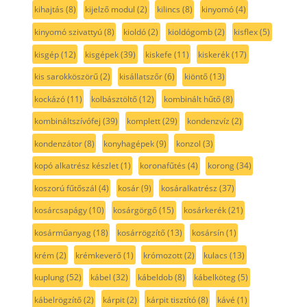
kihajtás
(8)
kijelző modul
(2)
kilincs
(8)
kinyomó
(4)
kinyomó szivattyú
(8)
kioldó
(2)
kioldógomb
(2)
kisflex
(5)
kisgép
(12)
kisgépek
(39)
kiskefe
(11)
kiskerék
(17)
kis sarokköszörű
(2)
kisállatszőr
(6)
kiöntő
(13)
kockázó
(11)
kolbásztöltő
(12)
kombinált hűtő
(8)
kombináltszívófej
(39)
komplett
(29)
kondenzvíz
(2)
kondenzátor
(8)
konyhagépek
(9)
konzol
(3)
kopó alkatrész készlet
(1)
koronafűtés
(4)
korong
(34)
koszorú fűtőszál
(4)
kosár
(9)
kosáralkatrész
(37)
kosárcsapágy
(10)
kosárgörgő
(15)
kosárkerék
(21)
kosárműanyag
(18)
kosárrögzítő
(13)
kosársín
(1)
krém
(2)
krémkeverő
(1)
krómozott
(2)
kulacs
(13)
kuplung
(52)
kábel
(32)
kábeldob
(8)
kábelköteg
(5)
kábelrögzítő
(2)
kárpit
(2)
kárpit tisztító
(8)
kávé
(1)