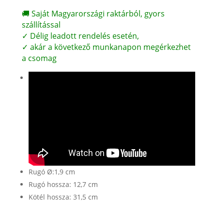
🚚 Saját Magyarországi raktárból, gyors
szállítással
✓ Délig leadott rendelés esetén,
✓ akár a következő munkanapon megérkezhet
a csomag
Rugó Ø:1,9 cm
Rugó hossza: 12,7 cm
Kötél hossza: 31,5 cm