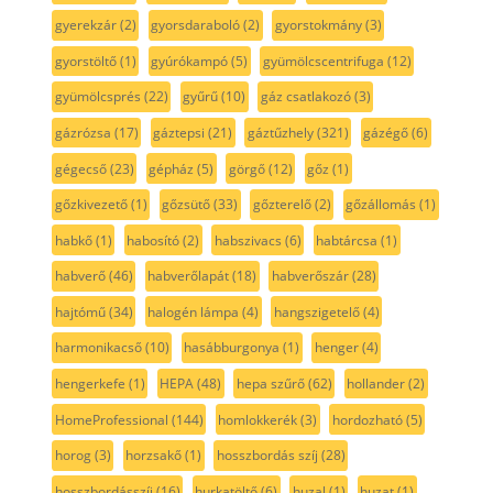
gyerekzár
(2)
gyorsdaraboló
(2)
gyorstokmány
(3)
gyorstöltő
(1)
gyúrókampó
(5)
gyümölcscentrifuga
(12)
gyümölcsprés
(22)
gyűrű
(10)
gáz csatlakozó
(3)
gázrózsa
(17)
gáztepsi
(21)
gáztűzhely
(321)
gázégő
(6)
gégecső
(23)
gépház
(5)
görgő
(12)
gőz
(1)
gőzkivezető
(1)
gőzsütő
(33)
gőzterelő
(2)
gőzállomás
(1)
habkő
(1)
habosító
(2)
habszivacs
(6)
habtárcsa
(1)
habverő
(46)
habverőlapát
(18)
habverőszár
(28)
hajtómű
(34)
halogén lámpa
(4)
hangszigetelő
(4)
harmonikacső
(10)
hasábburgonya
(1)
henger
(4)
hengerkefe
(1)
HEPA
(48)
hepa szűrő
(62)
hollander
(2)
HomeProfessional
(144)
homlokkerék
(3)
hordozható
(5)
horog
(3)
horzsakő
(1)
hosszbordás szíj
(28)
hosszbordásszíj
(16)
hurkatöltő
(6)
huzal
(1)
huzat
(1)