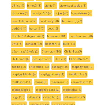
bilincs
(4)
bimetál
(3)
bionic
(1)
biztonsági szelep
(1)
biztosíték
(6)
boholyszűrő
(4)
bojler
(40)
bolygókerék
(7)
bontókalapács
(12)
bordásszíj
(28)
bordás szíj
(27)
borhűtő
(4)
bortartó
(6)
bosch
(3)
Bosch sütő kiegészítő
(1)
botmixer
(101)
botmixerszár
(20)
Brita
(6)
burkolat
(32)
békazár
(1)
búra
(11)
bútor tisztító kefe
(2)
Champion
(30)
ChillerBox
(5)
chillersafe
(4)
citrusprés
(19)
claris
(1)
CleverMixx
(21)
coolbox
(2)
crisperbox
(13)
csapágy
(55)
csapágyfedél
(2)
csapágy készlet
(4)
csapágypersely
(1)
csatlakozás
(2)
csatlakozó
(14)
csavar
(9)
csavarozó
(2)
csavartakaró
(5)
csempevágó
(1)
csepegés gátló
(2)
csepptálca
(4)
csiga
(15)
csillag
(1)
csillámlap
(3)
csillámlemez
(2)
csiszoló
(5)
csiszológép
(3)
csukló persely
(1)