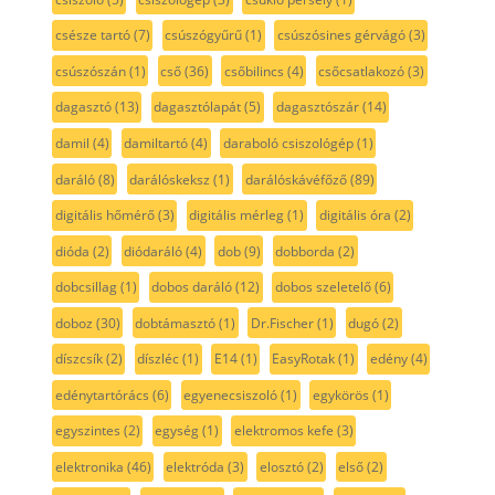
csésze tartó
(7)
csúszógyűrű
(1)
csúszósines gérvágó
(3)
csúszószán
(1)
cső
(36)
csőbilincs
(4)
csőcsatlakozó
(3)
dagasztó
(13)
dagasztólapát
(5)
dagasztószár
(14)
damil
(4)
damiltartó
(4)
daraboló csiszológép
(1)
daráló
(8)
darálóskeksz
(1)
darálóskávéfőző
(89)
digitális hőmérő
(3)
digitális mérleg
(1)
digitális óra
(2)
dióda
(2)
diódaráló
(4)
dob
(9)
dobborda
(2)
dobcsillag
(1)
dobos daráló
(12)
dobos szeletelő
(6)
doboz
(30)
dobtámasztó
(1)
Dr.Fischer
(1)
dugó
(2)
díszcsík
(2)
díszléc
(1)
E14
(1)
EasyRotak
(1)
edény
(4)
edénytartórács
(6)
egyenecsiszoló
(1)
egykörös
(1)
egyszintes
(2)
egység
(1)
elektromos kefe
(3)
elektronika
(46)
elektróda
(3)
elosztó
(2)
első
(2)