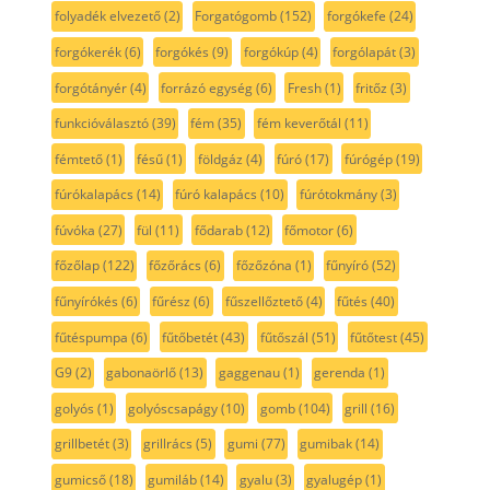
folyadék elvezető
(2)
Forgatógomb
(152)
forgókefe
(24)
forgókerék
(6)
forgókés
(9)
forgókúp
(4)
forgólapát
(3)
forgótányér
(4)
forrázó egység
(6)
Fresh
(1)
fritőz
(3)
funkcióválasztó
(39)
fém
(35)
fém keverőtál
(11)
fémtető
(1)
fésű
(1)
földgáz
(4)
fúró
(17)
fúrógép
(19)
fúrókalapács
(14)
fúró kalapács
(10)
fúrótokmány
(3)
fúvóka
(27)
fül
(11)
fődarab
(12)
főmotor
(6)
főzőlap
(122)
főzőrács
(6)
főzőzóna
(1)
fűnyíró
(52)
fűnyírókés
(6)
fűrész
(6)
fűszellőztető
(4)
fűtés
(40)
fűtéspumpa
(6)
fűtőbetét
(43)
fűtőszál
(51)
fűtőtest
(45)
G9
(2)
gabonaörlő
(13)
gaggenau
(1)
gerenda
(1)
golyós
(1)
golyóscsapágy
(10)
gomb
(104)
grill
(16)
grillbetét
(3)
grillrács
(5)
gumi
(77)
gumibak
(14)
gumicső
(18)
gumiláb
(14)
gyalu
(3)
gyalugép
(1)