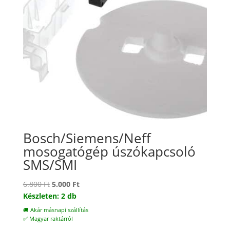
Bosch/Siemens/Neff
mosogatógép úszókapcsoló
SMS/SMI
Original
Current
6.800
Ft
5.000
Ft
price
price
Készleten: 2 db
was:
is:
🚚 Akár másnapi szállítás
6.800 Ft.
5.000 Ft.
✅ Magyar raktárról