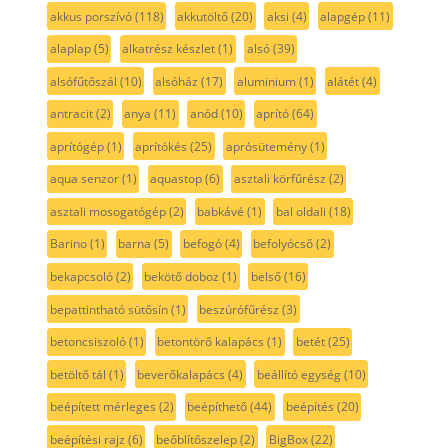
akkus porszívó
(118)
akkutöltő
(20)
aksi
(4)
alapgép
(11)
alaplap
(5)
alkatrész készlet
(1)
alsó
(39)
alsófűtőszál
(10)
alsóház
(17)
aluminium
(1)
alátét
(4)
antracit
(2)
anya
(11)
anód
(10)
aprító
(64)
aprítógép
(1)
aprítókés
(25)
aprósütemény
(1)
aqua senzor
(1)
aquastop
(6)
asztali körfűrész
(2)
asztali mosogatógép
(2)
babkávé
(1)
bal oldali
(18)
Barino
(1)
barna
(5)
befogó
(4)
befolyócső
(2)
bekapcsoló
(2)
bekötő doboz
(1)
belső
(16)
bepattintható sütősín
(1)
beszúrófűrész
(3)
betoncsiszoló
(1)
betontörő kalapács
(1)
betét
(25)
betöltő tál
(1)
beverőkalapács
(4)
beállító egység
(10)
beépített mérleges
(2)
beépíthető
(44)
beépítés
(20)
beépítési rajz
(6)
beőblítőszelep
(2)
BigBox
(22)