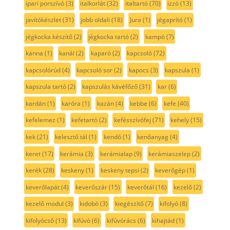
ipari porszívó
(3)
italkorlát
(32)
italtartó
(70)
izzó
(13)
javítókészlet
(31)
jobb oldali
(18)
Jura
(1)
jégaprító
(1)
jégkocka készítő
(2)
jégkocka tartó
(2)
kampó
(7)
kanna
(1)
kanál
(2)
kaparó
(2)
kapcsoló
(72)
kapcsolórúd
(4)
kapcsoló sor
(2)
kapocs
(3)
kapszula
(1)
kapszula tartó
(2)
kapszulás kávéfőző
(31)
kar
(6)
kardán
(1)
karóra
(1)
kazán
(4)
kebbe
(6)
kefe
(40)
kefelemez
(1)
kefetartó
(2)
kefésszívófej
(71)
kehely
(15)
kek
(21)
kelesztő tál
(1)
kendő
(1)
kenőanyag
(4)
keret
(17)
kerámia
(3)
kerámialap
(9)
kerámiaszelep
(2)
kerék
(28)
keskeny
(1)
keskeny tepsi
(2)
keverőgép
(1)
keverőlapát
(4)
keverőszár
(15)
keverőtál
(16)
kezelő
(2)
kezelő modul
(3)
kidobó
(3)
kiegészítő
(7)
kifolyó
(8)
kifolyócső
(13)
kifúvó
(6)
kifúvórács
(6)
kihajtád
(1)