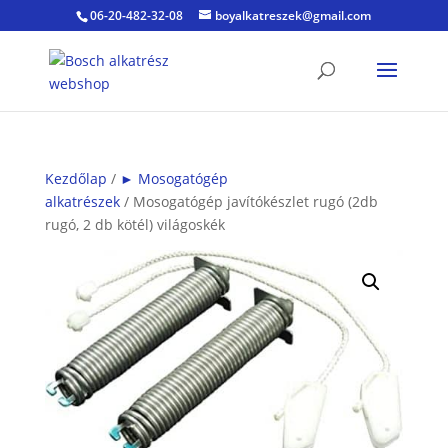
06-20-482-32-08
boyalkatreszek@gmail.com
Kezdőlap
/
► Mosogatógép
alkatrészek
/ Mosogatógép javítókészlet rugó (2db
rugó, 2 db kötél) világoskék