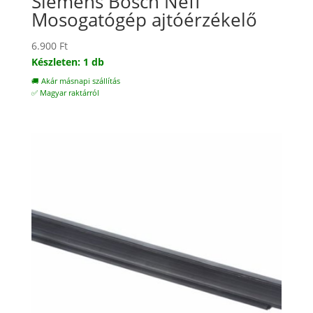
Siemens Bosch Neff
Mosogatógép ajtóérzékelő
6.900
Ft
Készleten: 1 db
🚚 Akár másnapi szállítás
✅ Magyar raktárról