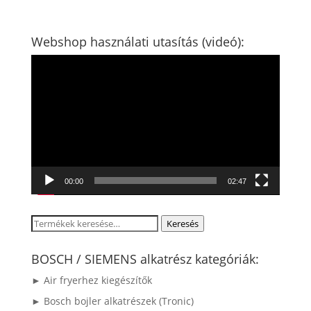
Webshop használati utasítás (videó):
Videólejátszó
00:00
02:47
Keresés
Keresés
a
következőre:
BOSCH / SIEMENS alkatrész kategóriák:
► Air fryerhez kiegészítők
► Bosch bojler alkatrészek (Tronic)