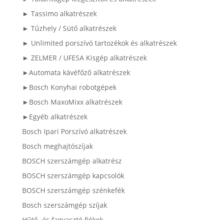
► Tassimo alkatrészek
► Tűzhely / Sütő alkatrészek
► Unlimited porszívó tartozékok és alkatrészek
► ZELMER / UFESA Kisgép alkatrészek
►Automata kávéfőző alkatrészek
►Bosch Konyhai robotgépek
►Bosch MaxoMixx alkatrészek
►Egyéb alkatrészek
Bosch Ipari Porszívó alkatrészek
Bosch meghajtószíjak
BOSCH szerszámgép alkatrész
BOSCH szerszámgép kapcsolók
BOSCH szerszámgép szénkefék
Bosch szerszámgép szíjak
Hűtő- és fagyasztó fiókok