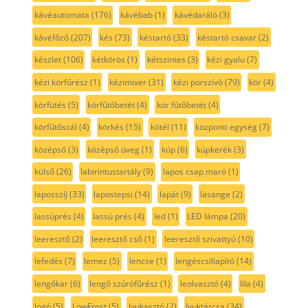
kávéautomata
(176)
kávébab
(1)
kávédaráló
(3)
kávéfőző
(207)
kés
(73)
késtartó
(33)
késtartó csavar
(2)
készlet
(106)
kétkörös
(1)
kétszintes
(3)
kézi gyalu
(7)
kézi körfűrész
(1)
kézimixer
(31)
kézi porszívó
(79)
kör
(4)
körfütés
(5)
körfűtőbetét
(4)
kör fűtőbetét
(4)
körfűtőszál
(4)
körkés
(15)
kötél
(11)
központi egység
(7)
középső
(3)
középső üveg
(1)
kúp
(6)
kúpkerék
(3)
külső
(26)
labirintustartály
(9)
lapos csap maró
(1)
laposszíj
(33)
lapostepsi
(14)
lapát
(9)
lasange
(2)
lassúprés
(4)
lassú prés
(4)
led
(1)
LED lámpa
(20)
leeresztő
(2)
leeresztő cső
(1)
leeresztő szivattyú
(10)
lefedés
(7)
lemez
(5)
lencse
(1)
lengéscsillapító
(14)
lengőkar
(6)
lengő szúrófűrész
(1)
leolvasztó
(4)
lila
(4)
logó
(5)
LowFrost
(5)
lyukasztó
(2)
lyuktárcsa
(34)