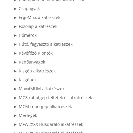
► Csapágyak
► ErgoMixx alkatrészek
► Főzőlap alkatrészek
► Hőmérők
► Hűtő, fagyasztó alkatrészek
► Kávéfőző Kiöntők
► Kenőanyagok
► Kisgép alkatrészek
► Kisgépek
► MaxxiMUM alkatrészek
► MC8 robotgép feltétek és alkatrészek
► MCM robotgép alkatrészek
► Mérlegek
► MFW2XXX Húsdaráló alkatrészek