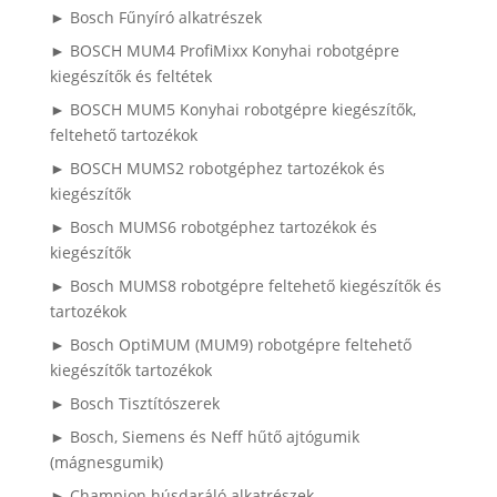
► Bosch Fűnyíró alkatrészek
► BOSCH MUM4 ProfiMixx Konyhai robotgépre
kiegészítők és feltétek
► BOSCH MUM5 Konyhai robotgépre kiegészítők,
feltehető tartozékok
► BOSCH MUMS2 robotgéphez tartozékok és
kiegészítők
► Bosch MUMS6 robotgéphez tartozékok és
kiegészítők
► Bosch MUMS8 robotgépre feltehető kiegészítők és
tartozékok
► Bosch OptiMUM (MUM9) robotgépre feltehető
kiegészítők tartozékok
► Bosch Tisztítószerek
► Bosch, Siemens és Neff hűtő ajtógumik
(mágnesgumik)
► Champion húsdaráló alkatrészek