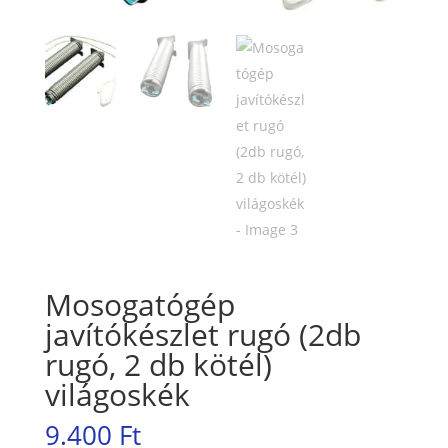
Mosogatógép
javítókészlet rugó (2db
rugó, 2 db kötél)
világoskék
9.400
Ft