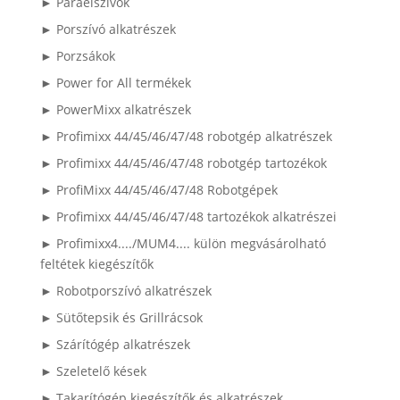
► Páraelszívók
► Porszívó alkatrészek
► Porzsákok
► Power for All termékek
► PowerMixx alkatrészek
► Profimixx 44/45/46/47/48 robotgép alkatrészek
► Profimixx 44/45/46/47/48 robotgép tartozékok
► ProfiMixx 44/45/46/47/48 Robotgépek
► Profimixx 44/45/46/47/48 tartozékok alkatrészei
► Profimixx4..../MUM4.... külön megvásárolható
feltétek kiegészítők
► Robotporszívó alkatrészek
► Sütőtepsik és Grillrácsok
► Szárítógép alkatrészek
► Szeletelő kések
► Takarítógép kiegészítők és alkatrészek