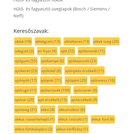
Hűtő- és fagyasztó üveglapok (Bosch / Siemens /
Neff)
Keresőszavak:
ablak
(18)
ablakgumi
(13)
ablakkeret
(13)
ablak üveg
(20)
adagoló
(2)
air fryer
(4)
ajtó
(72)
ajtóbimetál
(11)
ajtógumi
(55)
ajtókampó
(6)
ajtókapcsoló
(23)
ajtókeret
(23)
ajtókötél
(8)
ajtónyitás érzékelő
(11)
ajtónyitó
(17)
ajtópolc
(71)
ajtópánt
(20)
ajtóretesz
(16)
ajtórugó
(11)
ajtótartozék
(194)
ajtózsanér
(6)
ajtózár
(20)
ajtó érzékelő
(13)
ajtóérzékelő
(9)
ajtóüveg
(21)
akksi
(4)
akkumulátor
(6)
akkus csavarbehajtó
(1)
akkus csiszoló
(1)
akkus fúró
(6)
akkus fúrókalapács
(2)
akkus körfűrész
(1)