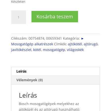
Készleten
Mosogatógép
Kosárba teszem
javítókészlet
rugó
(2db
rugó,
Cikkszám:
00754874, 00659341
Kategória:
►
2
Mosogatógép alkatrészek
Címkék:
ajtókötél
,
ajtórugó
,
db
javítókészlet
,
kötél
,
mosogatógép
,
világoskék
kötél)
világoskék
mennyiség
Leírás
Vélemények (0)
Leírás
Bosch mosogatógépek melyekhez az
ajtóközél és az ajtórugó használható: