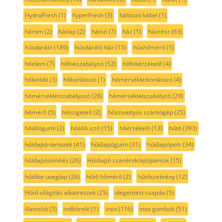
HydroFresh
(1)
hyperFresh
(3)
hálózati kábel
(1)
három
(2)
hátlap
(2)
hátsó
(7)
ház
(1)
házrész
(63)
húsdaráló
(189)
húsdaráló ház
(15)
húshőmérő
(1)
hőelem
(7)
hőfokszabályzó
(52)
hőfokérzékelő
(4)
hőkioldó
(3)
hőkorlátozó
(1)
hőmérsékletkorlátozó
(4)
hőmérsékletszabályozó
(28)
hőmérsékletszabályzó
(29)
hőmérő
(5)
hőszigetelt
(2)
hőszivattyús szárítógép
(25)
hőállógumi
(2)
hőálló izzó
(15)
hőérzékelő
(13)
hűtő
(393)
hűtőajtó-tartozék
(41)
hűtőajtógumi
(31)
hűtőajtópolc
(34)
hűtőajtótömítés
(26)
Hűtőajtó zsanérok/ajtópántok
(15)
hűtőbe üveglap
(26)
hűtő hőmérő
(2)
hűtőszekrény
(12)
Hűtő világítás alkatrészek
(25)
idegentest csapda
(5)
illatosító
(3)
indítórelé
(1)
inox
(116)
inox gombok
(51)