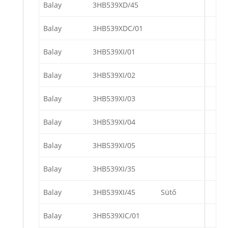
Balay
3HB539XD/45
Balay
3HB539XDC/01
Balay
3HB539XI/01
Balay
3HB539XI/02
Balay
3HB539XI/03
Balay
3HB539XI/04
Balay
3HB539XI/05
Balay
3HB539XI/35
Balay
3HB539XI/45
Sütő
Balay
3HB539XIC/01