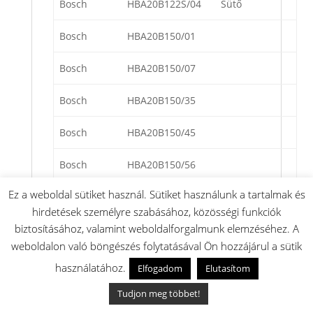
Bosch
HBA20B122S/04
Sütő
Bosch
HBA20B150/01
Bosch
HBA20B150/07
Bosch
HBA20B150/35
Bosch
HBA20B150/45
Bosch
HBA20B150/56
Ez a weboldal sütiket használ. Sütiket használunk a tartalmak és
Bosch
HBA20B150/57
hirdetések személyre szabásához, közösségi funkciók
biztosításához, valamint weboldalforgalmunk elemzéséhez. A
Bosch
HBA20B150/61
weboldalon való böngészés folytatásával Ön hozzájárul a sütik
Bosch
HBA20B150S/01
használatához.
Elfogadom
Elutasítom
Bosch
HBA20B150S/07
Tudjon meg többet!