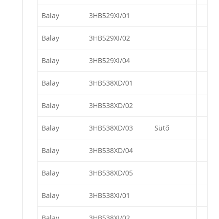
Balay
3HB529XI/01
Balay
3HB529XI/02
Balay
3HB529XI/04
Balay
3HB538XD/01
Balay
3HB538XD/02
Balay
3HB538XD/03
Sütő
Balay
3HB538XD/04
Balay
3HB538XD/05
Balay
3HB538XI/01
Balay
3HB538XI/02