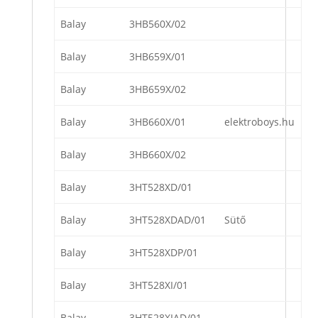
Balay
3HB560X/02
Balay
3HB659X/01
Balay
3HB659X/02
Balay
3HB660X/01
elektroboys.hu
Balay
3HB660X/02
Balay
3HT528XD/01
Balay
3HT528XDAD/01
Sütő
Balay
3HT528XDP/01
Balay
3HT528XI/01
Balay
3HT528XIAD/01