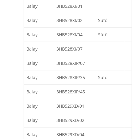
Balay
3HB528XI/01
Balay
3HB528XI/02
Sütő
Balay
3HB528XI/04
Sütő
Balay
3HB528XI/07
Balay
3HB528XIP/07
Balay
3HB528XIP/35
Sütő
Balay
3HB528XIP/45
Balay
3HB529XD/01
Balay
3HB529XD/02
Balay
3HB529XD/04