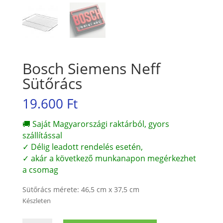
Bosch Siemens Neff
Sütőrács
19.600
Ft
🚚 Saját Magyarországi raktárból, gyors
szállítással
✓ Délig leadott rendelés esetén,
✓ akár a következő munkanapon megérkezhet
a csomag
Sütőrács mérete: 46,5 cm x 37,5 cm
Készleten