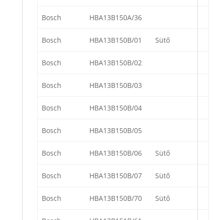
Bosch
HBA13B150A/36
Bosch
HBA13B150B/01
Sütő
Bosch
HBA13B150B/02
Bosch
HBA13B150B/03
Bosch
HBA13B150B/04
Bosch
HBA13B150B/05
Bosch
HBA13B150B/06
Sütő
Bosch
HBA13B150B/07
Sütő
Bosch
HBA13B150B/70
Sütő