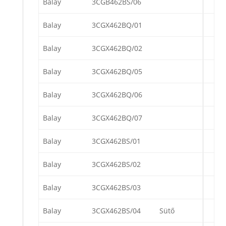
Balay
3CGB462BS/06
Balay
3CGX462BQ/01
Balay
3CGX462BQ/02
Balay
3CGX462BQ/05
Balay
3CGX462BQ/06
Balay
3CGX462BQ/07
Balay
3CGX462BS/01
Balay
3CGX462BS/02
Balay
3CGX462BS/03
Balay
3CGX462BS/04
Sütő