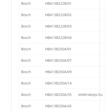
Bosch
HBA13B222B/01
Bosch
HBA13B222B/02
Bosch
HBA13B222B/03
Bosch
HBA13B222B/04
Bosch
HBA13B250A/01
Bosch
HBA13B250A/07
Bosch
HBA13B250A/09
Bosch
HBA13B250A/14
Bosch
HBA13B250A/35
elektroboys.hu
Bosch
HBA13B250A/45