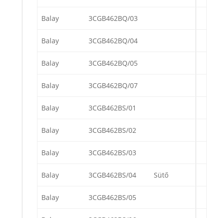
Balay
3CGB462BQ/03
Balay
3CGB462BQ/04
Balay
3CGB462BQ/05
Balay
3CGB462BQ/07
Balay
3CGB462BS/01
Balay
3CGB462BS/02
Balay
3CGB462BS/03
Balay
3CGB462BS/04
Sütő
Balay
3CGB462BS/05