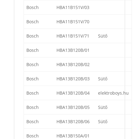
Bosch
HBA11B151V/03
Bosch
HBA11B151V/70
Bosch
HBA11B151V/71
Sütő
Bosch
HBA13B120B/01
Bosch
HBA13B120B/02
Bosch
HBA13B120B/03
Sütő
Bosch
HBA13B120B/04
elektroboys.hu
Bosch
HBA13B120B/05
Sütő
Bosch
HBA13B120B/06
Sütő
Bosch
HBA13B150A/01