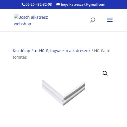
06-20-482-32-08
boyalkatreszek@gmail.com
Kezdőlap
/
► Hűtő, fagyasztó alkatrészek
/ Hűtőajtó
tömítés