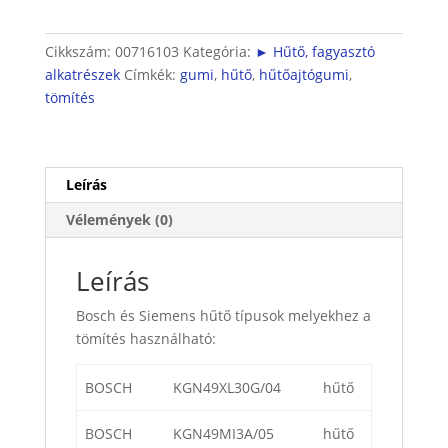
mennyiség
Cikkszám:
00716103
Kategória:
► Hűtő, fagyasztó
alkatrészek
Címkék:
gumi
,
hűtő
,
hűtőajtógumi
,
tömítés
Leírás
Vélemények (0)
Leírás
Bosch és Siemens hűtő típusok melyekhez a
tömítés használható:
BOSCH
KGN49XL30G/04
hűtő
BOSCH
KGN49MI3A/05
hűtő