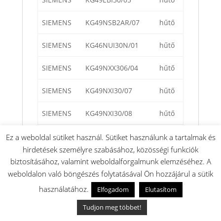
SIEMENS
KG49NSB2AR/07
hűtő
SIEMENS
KG46NUI30N/01
hűtő
SIEMENS
KG49NXX306/04
hűtő
SIEMENS
KG49NXI30/07
hűtő
SIEMENS
KG49NXI30/08
hűtő
SIEMENS
KG49NXI30/09
hűtő
Ez a weboldal sütiket használ. Sütiket használunk a tartalmak és
hirdetések személyre szabásához, közösségi funkciók
SIEMENS
KG46NXI30U/09
hűtő
biztosításához, valamint weboldalforgalmunk elemzéséhez. A
weboldalon való böngészés folytatásával Ön hozzájárul a sütik
SIEMENS
KG46NXI30U/08
hűtő
használatához.
Elfogadom
Elutasítom
SIEMENS
KG49NAI40/09
hűtő
Tudjon meg többet!