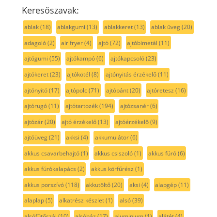
Keresőszavak:
ablak
(18)
ablakgumi
(13)
ablakkeret
(13)
ablak üveg
(20)
adagoló
(2)
air fryer
(4)
ajtó
(72)
ajtóbimetál
(11)
ajtógumi
(55)
ajtókampó
(6)
ajtókapcsoló
(23)
ajtókeret
(23)
ajtókötél
(8)
ajtónyitás érzékelő
(11)
ajtónyitó
(17)
ajtópolc
(71)
ajtópánt
(20)
ajtóretesz
(16)
ajtórugó
(11)
ajtótartozék
(194)
ajtózsanér
(6)
ajtózár
(20)
ajtó érzékelő
(13)
ajtóérzékelő
(9)
ajtóüveg
(21)
akksi
(4)
akkumulátor
(6)
akkus csavarbehajtó
(1)
akkus csiszoló
(1)
akkus fúró
(6)
akkus fúrókalapács
(2)
akkus körfűrész
(1)
akkus porszívó
(118)
akkutöltő
(20)
aksi
(4)
alapgép
(11)
alaplap
(5)
alkatrész készlet
(1)
alsó
(39)
alsófűtőszál
(10)
alsóház
(17)
aluminium
(1)
alátét
(4)