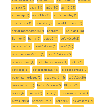
antracit
(2)
anya
(11)
anód
(10)
aprító
(64)
aprítógép
(1)
aprítókés
(25)
aprósütemény
(1)
aqua senzor
(1)
aquastop
(6)
asztali körfűrész
(2)
asztali mosogatógép
(2)
babkávé
(1)
bal oldali
(18)
Barino
(1)
barna
(5)
befogó
(4)
befolyócső
(2)
bekapcsoló
(2)
bekötő doboz
(1)
belső
(16)
bepattintható sütősín
(1)
beszúrófűrész
(3)
betoncsiszoló
(1)
betontörő kalapács
(1)
betét
(25)
betöltő tál
(1)
beverőkalapács
(4)
beállító egység
(10)
beépített mérleges
(2)
beépíthető
(44)
beépítés
(20)
beépítési rajz
(6)
beőblítőszelep
(2)
BigBox
(22)
bilincs
(4)
bimetál
(3)
bionic
(1)
biztonsági szelep
(1)
biztosíték
(6)
boholyszűrő
(4)
bojler
(40)
bolygókerék
(7)