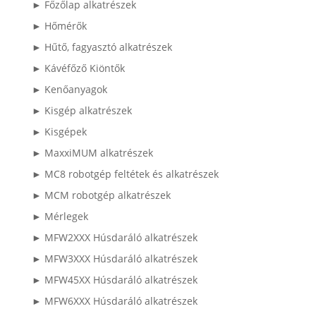
► Főzőlap alkatrészek
► Hőmérők
► Hűtő, fagyasztó alkatrészek
► Kávéfőző Kiöntők
► Kenőanyagok
► Kisgép alkatrészek
► Kisgépek
► MaxxiMUM alkatrészek
► MC8 robotgép feltétek és alkatrészek
► MCM robotgép alkatrészek
► Mérlegek
► MFW2XXX Húsdaráló alkatrészek
► MFW3XXX Húsdaráló alkatrészek
► MFW45XX Húsdaráló alkatrészek
► MFW6XXX Húsdaráló alkatrészek