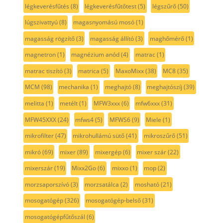
légkeverésfűtés
(8)
légkeverésfűtőtest
(5)
légszűrő
(50)
lúgszivattyú
(8)
magasnyomású mosó
(1)
magasság rögzítő
(3)
magasság állító
(3)
maghőmérő
(1)
magnetron
(1)
magnézium anód
(4)
matrac
(1)
matrac tiszító
(3)
matrica
(5)
MaxoMixx
(38)
MC8
(35)
MCM
(98)
mechanika
(1)
meghajtó
(8)
meghajtószíj
(39)
melitta
(1)
metélt
(1)
MFW3xxx
(6)
mfw6xxx
(31)
MFW45XXX
(24)
mfws4
(5)
MFWS6
(9)
Miele
(1)
mikrofilter
(47)
mikrohullámú sütő
(41)
mikroszűrő
(51)
mikró
(69)
mixer
(89)
mixergép
(6)
mixer szár
(22)
mixerszár
(19)
Mixx2Go
(6)
mixxo
(1)
mop
(2)
morzsaporszívó
(3)
morzsatálca
(2)
mosható
(21)
mosogatógép
(326)
mosogatógép-belső
(31)
mosogatógépfűtőszál
(6)