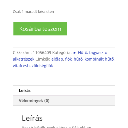
Csak 1 maradt készleten
Hűtő
Kosárba teszem
zöldségfiók
VitaFresh
XXL
előlap
Cikkszám:
11056409
Kategória:
► Hűtő, fagyasztó
mennyiség
alkatrészek
Címkék:
előlap
,
fiók
,
hűtő
,
kombinált hűtő
,
vitafresh
,
zöldségfiók
Leírás
Vélemények (0)
Leírás
Bosch hűtők, melyekhez a fiók előlap