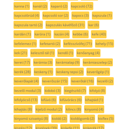
kanna
(1)
kanál
(2)
kaparó
(2)
kapcsoló
(72)
kapcsolórúd
(4)
kapcsoló sor
(2)
kapocs
(3)
kapszula
(1)
kapszula tartó
(2)
kapszulás kávéfőző
(31)
kar
(6)
kardán
(1)
karóra
(1)
kazán
(4)
kebbe
(6)
kefe
(40)
kefelemez
(1)
kefetartó
(2)
kefésszívófej
(71)
kehely
(15)
kek
(21)
kelesztő tál
(1)
kendő
(1)
kenőanyag
(4)
keret
(17)
kerámia
(3)
kerámialap
(9)
kerámiaszelep
(2)
kerék
(28)
keskeny
(1)
keskeny tepsi
(2)
keverőgép
(1)
keverőlapát
(4)
keverőszár
(15)
keverőtál
(16)
kezelő
(2)
kezelő modul
(3)
kidobó
(3)
kiegészítő
(7)
kifolyó
(8)
kifolyócső
(13)
kifúvó
(6)
kifúvórács
(6)
kihajtád
(1)
kihajtás
(8)
kijelző modul
(2)
kilincs
(8)
kinyomó
(4)
kinyomó szivattyú
(8)
kioldó
(2)
kioldógomb
(2)
kisflex
(5)
kisgép
(12)
kisgépek
(39)
kiskefe
(11)
kiskerék
(17)