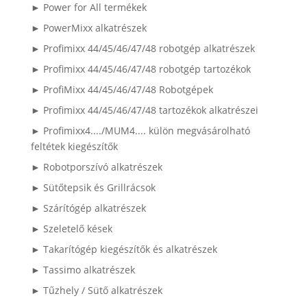
► Power for All termékek
► PowerMixx alkatrészek
► Profimixx 44/45/46/47/48 robotgép alkatrészek
► Profimixx 44/45/46/47/48 robotgép tartozékok
► ProfiMixx 44/45/46/47/48 Robotgépek
► Profimixx 44/45/46/47/48 tartozékok alkatrészei
► Profimixx4..../MUM4.... külön megvásárolható
feltétek kiegészítők
► Robotporszívó alkatrészek
► Sütőtepsik és Grillrácsok
► Szárítógép alkatrészek
► Szeletelő kések
► Takarítógép kiegészítők és alkatrészek
► Tassimo alkatrészek
► Tűzhely / Sütő alkatrészek