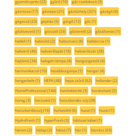
gyümölcsprés
(22)
gyűrű
(10)
gáz csatlakozó
(3)
gázrózsa
(17)
gáztepsi
(21)
gáztűzhely
(321)
gázégő
(6)
gégecső
(23)
gépház
(5)
görgő
(12)
gőz
(1)
gőzkivezető
(1)
gőzsütő
(33)
gőzterelő
(2)
gőzállomás
(1)
habkő
(1)
habosító
(2)
habszivacs
(6)
habtárcsa
(1)
habverő
(46)
habverőlapát
(18)
habverőszár
(28)
hajtómű
(34)
halogén lámpa
(4)
hangszigetelő
(4)
harmonikacső
(10)
hasábburgonya
(1)
henger
(4)
hengerkefe
(1)
HEPA
(48)
hepa szűrő
(62)
hollander
(2)
HomeProfessional
(144)
homlokkerék
(3)
hordozható
(5)
horog
(3)
horzsakő
(1)
hosszbordás szíj
(28)
hosszbordásszíj
(16)
hurkatöltő
(6)
huzal
(1)
huzat
(1)
HydroFresh
(1)
hyperFresh
(3)
hálózati kábel
(1)
három
(2)
hátlap
(2)
hátsó
(7)
ház
(1)
házrész
(63)