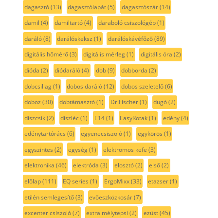
dagasztó
(13)
dagasztólapát
(5)
dagasztószár
(14)
damil
(4)
damiltartó
(4)
daraboló csiszológép
(1)
daráló
(8)
darálóskeksz
(1)
darálóskávéfőző
(89)
digitális hőmérő
(3)
digitális mérleg
(1)
digitális óra
(2)
dióda
(2)
diódaráló
(4)
dob
(9)
dobborda
(2)
dobcsillag
(1)
dobos daráló
(12)
dobos szeletelő
(6)
doboz
(30)
dobtámasztó
(1)
Dr.Fischer
(1)
dugó
(2)
díszcsík
(2)
díszléc
(1)
E14
(1)
EasyRotak
(1)
edény
(4)
edénytartórács
(6)
egyenecsiszoló
(1)
egykörös
(1)
egyszintes
(2)
egység
(1)
elektromos kefe
(3)
elektronika
(46)
elektróda
(3)
elosztó
(2)
első
(2)
előlap
(111)
EQ series
(1)
ErgoMixx
(33)
etazser
(1)
etilén semlegesítő
(3)
evőeszközkosár
(7)
excenter csiszoló
(7)
extra mélytepsi
(2)
ezüst
(45)