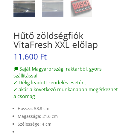
Hűtő zöldségfiók
VitaFresh XXL előlap
11.600
Ft
🚚 Saját Magyarországi raktárból, gyors
szállítással
✓ Délig leadott rendelés esetén,
✓ akár a következő munkanapon megérkezhet
a csomag
Hossza: 58,8 cm
Magassága: 21,6 cm
Szélessége: 4 cm