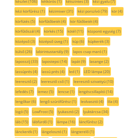
készlet
(106)
kétkörös
(1)
kétszintes
(3)
kézi gyalu
(7)
kézi körfűrész
(1)
kézimixer
(31)
kézi porszívó
(79)
kör
(4)
körfütés
(5)
körfűtőbetét
(4)
kör fűtőbetét
(4)
körfűtőszál
(4)
körkés
(15)
kötél
(11)
központi egység
(7)
középső
(3)
középső üveg
(1)
kúp
(6)
kúpkerék
(3)
külső
(26)
labirintustartály
(9)
lapos csap maró
(1)
laposszíj
(33)
lapostepsi
(14)
lapát
(9)
lasange
(2)
lassúprés
(4)
lassú prés
(4)
led
(1)
LED lámpa
(20)
leeresztő
(2)
leeresztő cső
(1)
leeresztő szivattyú
(10)
lefedés
(7)
lemez
(5)
lencse
(1)
lengéscsillapító
(14)
lengőkar
(6)
lengő szúrófűrész
(1)
leolvasztó
(4)
lila
(4)
logó
(5)
LowFrost
(5)
lyukasztó
(2)
lyuktárcsa
(34)
láb
(15)
lábfürdő
(1)
lámpa
(16)
láncfűrész
(2)
lánckerék
(1)
lángelosztó
(1)
lángterelő
(1)