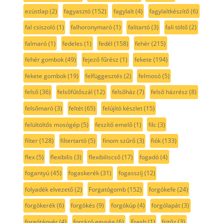
ezüstlap
(2)
fagyasztó
(152)
fagylalt
(4)
fagylaltkészítő
(6)
fal csiszoló
(1)
falhoronymaró
(1)
falitartó
(3)
fali töltő
(2)
falmaró
(1)
fedeles
(1)
fedél
(158)
fehér
(215)
fehér gombok
(49)
fejező fűrész
(1)
fekete
(194)
fekete gombok
(19)
felfüggesztés
(2)
felmosó
(5)
felső
(36)
felsőfűtőszál
(12)
felsőház
(7)
felső házrész
(8)
felsőmaró
(3)
feltét
(65)
felújító készlet
(15)
felültöltős mosógép
(5)
feszítő emelő
(1)
filc
(3)
filter
(128)
filtertartó
(5)
finom szűrő
(3)
fiók
(133)
flex
(5)
flexibilis
(3)
flexibiliscső
(17)
fogadó
(4)
fogantyú
(45)
fogaskerék
(31)
fogasszíj
(12)
folyadék elvezető
(2)
Forgatógomb
(152)
forgókefe
(24)
forgókerék
(6)
forgókés
(9)
forgókúp
(4)
forgólapát
(3)
forgótányér
(4)
forrázó egység
(6)
Fresh
(1)
fritőz
(3)