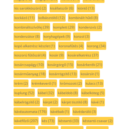
kis sarokköszörű
(2)
kisállatszőr
(6)
kiöntő
(13)
kockázó
(11)
kolbásztöltő
(12)
kombinált hűtő
(8)
kombináltszívófej
(39)
komplett
(29)
kondenzvíz
(2)
kondenzátor
(8)
konyhagépek
(9)
konzol
(3)
kopó alkatrész készlet
(1)
koronafűtés
(4)
korong
(34)
koszorú fűtőszál
(4)
kosár
(9)
kosáralkatrész
(37)
kosárcsapágy
(10)
kosárgörgő
(15)
kosárkerék
(21)
kosárműanyag
(18)
kosárrögzítő
(13)
kosársín
(1)
krém
(2)
krémkeverő
(1)
krómozott
(2)
kulacs
(13)
kuplung
(52)
kábel
(32)
kábeldob
(8)
kábelköteg
(5)
kábelrögzítő
(2)
kárpit
(2)
kárpit tisztító
(8)
kávé
(1)
kávéautomata
(176)
kávébab
(1)
kávédaráló
(3)
kávéfőző
(207)
kés
(73)
késtartó
(33)
késtartó csavar
(2)