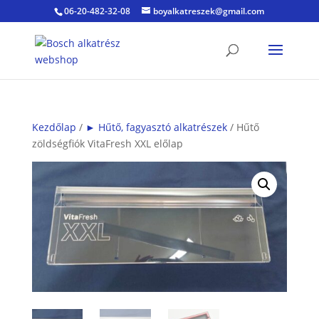
06-20-482-32-08
boyalkatreszek@gmail.com
Kezdőlap
/
► Hűtő, fagyasztó alkatrészek
/ Hűtő
zöldségfiók VitaFresh XXL előlap