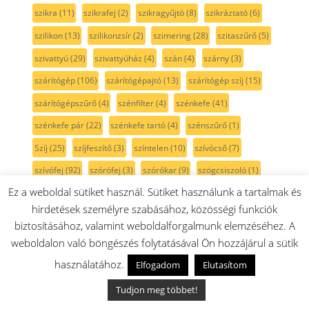
szikra
(11)
szikrafej
(2)
szikragyűjtó
(8)
szikráztató
(6)
szilikon
(13)
szilikonzsír
(2)
szimering
(28)
szitaszűrő
(5)
szivattyú
(29)
szivattyúház
(4)
szán
(4)
szárny
(3)
szárítógép
(106)
szárítógépajtó
(13)
szárítógép szíj
(15)
szárítógépszűrő
(4)
szénfilter
(4)
szénkefe
(41)
szénkefe pár
(22)
szénkefe tartó
(4)
szénszűrő
(1)
Szíj
(25)
szíjfeszítő
(3)
színtelen
(10)
szívócső
(7)
szívófej
(92)
szórófej
(3)
szórókar
(9)
szögcsiszoló
(1)
Ez a weboldal sütiket használ. Sütiket használunk a tartalmak és
szögfúró
(1)
szögpolírozó
(1)
szöszszedő
(3)
hirdetések személyre szabásához, közösségi funkciók
szöszszűrő
(5)
szürke
(36)
szűkítő
(2)
szűrő
(175)
biztosításához, valamint weboldalforgalmunk elemzéséhez. A
szűrőtartó
(6)
sárga
(3)
sín
(5)
sótartály
(7)
sötétkék
(3)
weboldalon való böngészés folytatásával Ön hozzájárul a sütik
sövénynyíró
(1)
sütemény kinyomó
(3)
használatához.
Elfogadom
Elutasítom
sütési funkcióválasztó
(31)
sütő
(315)
sütőajtó
(35)
Tudjon meg többet!
sütőajtó gumi
(5)
sütőajtó külső üveg
(17)
sütőbelső
(45)