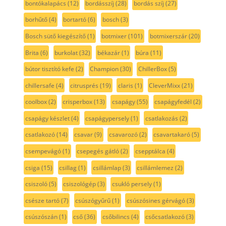
bontókalapács
(12)
bordásszíj
(28)
bordás szíj
(27)
borhűtő
(4)
bortartó
(6)
bosch
(3)
Bosch sütő kiegészítő
(1)
botmixer
(101)
botmixerszár
(20)
Brita
(6)
burkolat
(32)
békazár
(1)
búra
(11)
bútor tisztító kefe
(2)
Champion
(30)
ChillerBox
(5)
chillersafe
(4)
citrusprés
(19)
claris
(1)
CleverMixx
(21)
coolbox
(2)
crisperbox
(13)
csapágy
(55)
csapágyfedél
(2)
csapágy készlet
(4)
csapágypersely
(1)
csatlakozás
(2)
csatlakozó
(14)
csavar
(9)
csavarozó
(2)
csavartakaró
(5)
csempevágó
(1)
csepegés gátló
(2)
csepptálca
(4)
csiga
(15)
csillag
(1)
csillámlap
(3)
csillámlemez
(2)
csiszoló
(5)
csiszológép
(3)
csukló persely
(1)
csésze tartó
(7)
csúszógyűrű
(1)
csúszósines gérvágó
(3)
csúszószán
(1)
cső
(36)
csőbilincs
(4)
csőcsatlakozó
(3)