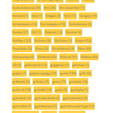
funkcióválasztó
(39)
fém
(35)
fém keverőtál
(11)
fémtető
(1)
fésű
(1)
földgáz
(4)
fúró
(17)
fúrógép
(19)
fúrókalapács
(14)
fúró kalapács
(10)
fúrótokmány
(3)
fúvóka
(27)
fül
(11)
fődarab
(12)
főmotor
(6)
főzőlap
(122)
főzőrács
(6)
főzőzóna
(1)
fűnyíró
(52)
fűnyírókés
(6)
fűrész
(6)
fűszellőztető
(4)
fűtés
(40)
fűtéspumpa
(6)
fűtőbetét
(43)
fűtőszál
(51)
fűtőtest
(45)
G9
(2)
gabonaörlő
(13)
gaggenau
(1)
gerenda
(1)
golyós
(1)
golyóscsapágy
(10)
gomb
(104)
grill
(16)
grillbetét
(3)
grillrács
(5)
gumi
(77)
gumibak
(14)
gumicső
(18)
gumiláb
(14)
gyalu
(3)
gyalugép
(1)
gyerekzár
(2)
gyorsdaraboló
(2)
gyorstokmány
(3)
gyorstöltő
(1)
gyúrókampó
(5)
gyümölcscentrifuga
(12)