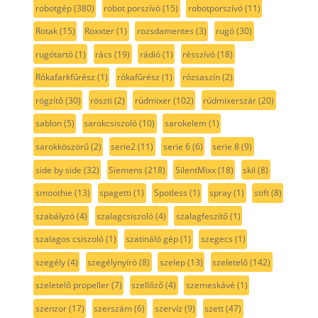
robotgép
(380)
robot porszívó
(15)
robotporszívó
(11)
Rotak
(15)
Roxxter
(1)
rozsdamentes
(3)
rugó
(30)
rugótartó
(1)
rács
(19)
rádió
(1)
résszívó
(18)
Rókafarkfűrész
(1)
rókafűrész
(1)
rózsaszín
(2)
rögzítő
(30)
röszti
(2)
rúdmixer
(102)
rúdmixerszár
(20)
sablon
(5)
sarokcsiszoló
(10)
sarokelem
(1)
sarokköszörű
(2)
serie2
(11)
serie 6
(6)
serie 8
(9)
side by side
(32)
Siemens
(218)
SilentMixx
(18)
skil
(8)
smoothie
(13)
spagetti
(1)
Spotless
(1)
spray
(1)
stift
(8)
szabályzó
(4)
szalagcsiszoló
(4)
szalagfeszítő
(1)
szalagos csiszoló
(1)
szatináló gép
(1)
szegecs
(1)
szegély
(4)
szegélynyíró
(8)
szelep
(13)
szeletelő
(142)
szeletelő propeller
(7)
szellőző
(4)
szemeskávé
(1)
szenzor
(17)
szerszám
(6)
szervíz
(9)
szett
(47)