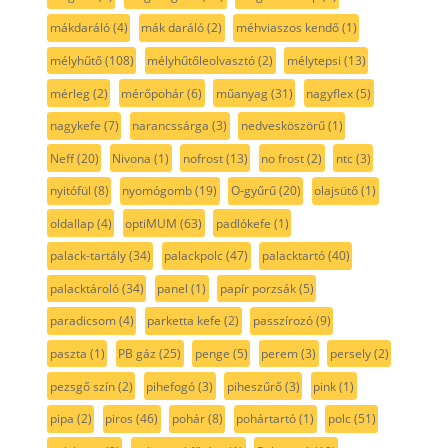
mákdaráló
(4)
mák daráló
(2)
méhviaszos kendő
(1)
mélyhűtő
(108)
mélyhűtőleolvasztó
(2)
mélytepsi
(13)
mérleg
(2)
mérőpohár
(6)
műanyag
(31)
nagyflex
(5)
nagykefe
(7)
narancssárga
(3)
nedvesköszörű
(1)
Neff
(20)
Nivona
(1)
nofrost
(13)
no frost
(2)
ntc
(3)
nyitófül
(8)
nyomógomb
(19)
O-gyűrű
(20)
olajsütő
(1)
oldallap
(4)
optiMUM
(63)
padlókefe
(1)
palack-tartály
(34)
palackpolc
(47)
palacktartó
(40)
palacktároló
(34)
panel
(1)
papír porzsák
(5)
paradicsom
(4)
parketta kefe
(2)
passzírozó
(9)
paszta
(1)
PB gáz
(25)
penge
(5)
perem
(3)
persely
(2)
pezsgő szín
(2)
pihefogó
(3)
piheszűrő
(3)
pink
(1)
pipa
(2)
piros
(46)
pohár
(8)
pohártartó
(1)
polc
(51)