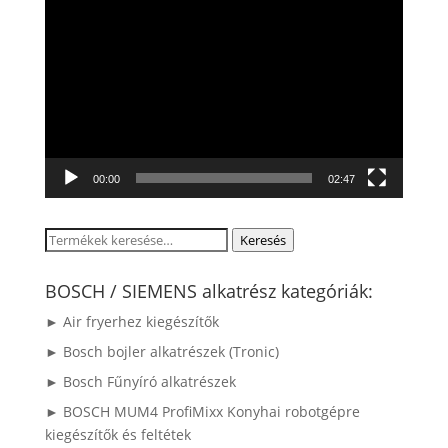
Videólejátszó
00:00
02:47
Keresés
Keresés
a
következőre:
BOSCH / SIEMENS alkatrész kategóriák:
► Air fryerhez kiegészítők
► Bosch bojler alkatrészek (Tronic)
► Bosch Fűnyíró alkatrészek
► BOSCH MUM4 ProfiMixx Konyhai robotgépre
kiegészítők és feltétek