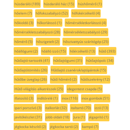
húsdaráló
(189)
húsdaráló ház
(15)
húshőmérő
(1)
hőelem
(7)
hőfokszabályzó
(52)
hőfokérzékelő
(4)
hőkioldó
(3)
hőkorlátozó
(1)
hőmérsékletkorlátozó
(4)
hőmérsékletszabályozó
(28)
hőmérsékletszabályzó
(29)
hőmérő
(5)
hőszigetelt
(2)
hőszivattyús szárítógép
(25)
hőállógumi
(2)
hőálló izzó
(15)
hőérzékelő
(13)
hűtő
(393)
hűtőajtó-tartozék
(41)
hűtőajtógumi
(31)
hűtőajtópolc
(34)
hűtőajtótömítés
(26)
Hűtőajtó zsanérok/ajtópántok
(15)
hűtőbe üveglap
(26)
hűtő hőmérő
(2)
hűtőszekrény
(12)
Hűtő világítás alkatrészek
(25)
idegentest csapda
(5)
illatosító
(3)
indítórelé
(1)
inox
(116)
inox gombok
(51)
ipari porszívó
(3)
italkorlát
(32)
italtartó
(70)
izzó
(13)
javítókészlet
(31)
jobb oldali
(18)
Jura
(1)
jégaprító
(1)
jégkocka készítő
(2)
jégkocka tartó
(2)
kampó
(7)