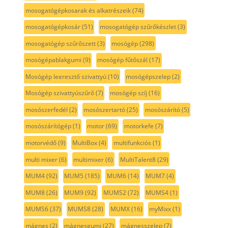
mosogatógépkosarak és alkatrészeik
(74)
mosogatógépkosár
(51)
mosogatógép szűrőkészlet
(3)
mosogatógép szűrőszett
(3)
mosógép
(298)
mosógépablakgumi
(9)
mosógép fűtőszál
(17)
Mosógép leeresztő szivattyú
(10)
mosógépszelep
(2)
Mosógép szivattyúszűrő
(7)
mosógép szíj
(16)
mosószerfedél
(2)
mosószertartó
(25)
mosószárító
(5)
mosószárítógép
(1)
motor
(69)
motorkefe
(7)
motorvédő
(9)
MultiBox
(4)
multifunkciós
(1)
multi mixer
(6)
multimixer
(6)
MultiTalent8
(29)
MUM4
(92)
MUM5
(185)
MUM6
(14)
MUM7
(4)
MUM8
(26)
MUM9
(92)
MUMS2
(72)
MUMS4
(1)
MUMS6
(37)
MUMS8
(28)
MUMX
(16)
myMixx
(1)
mágnes
(2)
mágnesgumi
(27)
mágnesszelep
(7)