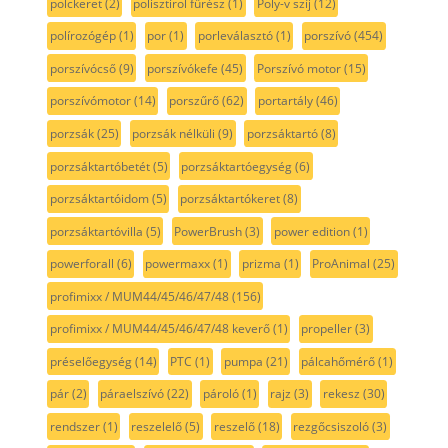
polckeret
(2)
polisztirol fűrész
(1)
Poly-v szíj
(12)
polírozógép
(1)
por
(1)
porleválasztó
(1)
porszívó
(454)
porszívócső
(9)
porszívókefe
(45)
Porszívó motor
(15)
porszívómotor
(14)
porszűrő
(62)
portartály
(46)
porzsák
(25)
porzsák nélküli
(9)
porzsáktartó
(8)
porzsáktartóbetét
(5)
porzsáktartóegység
(6)
porzsáktartóidom
(5)
porzsáktartókeret
(8)
porzsáktartóvilla
(5)
PowerBrush
(3)
power edition
(1)
powerforall
(6)
powermaxx
(1)
prizma
(1)
ProAnimal
(25)
profimixx / MUM44/45/46/47/48
(156)
profimixx / MUM44/45/46/47/48 keverő
(1)
propeller
(3)
préselőegység
(14)
PTC
(1)
pumpa
(21)
pálcahőmérő
(1)
pár
(2)
páraelszívó
(22)
pároló
(1)
rajz
(3)
rekesz
(30)
rendszer
(1)
reszelelő
(5)
reszelő
(18)
rezgőcsiszoló
(3)