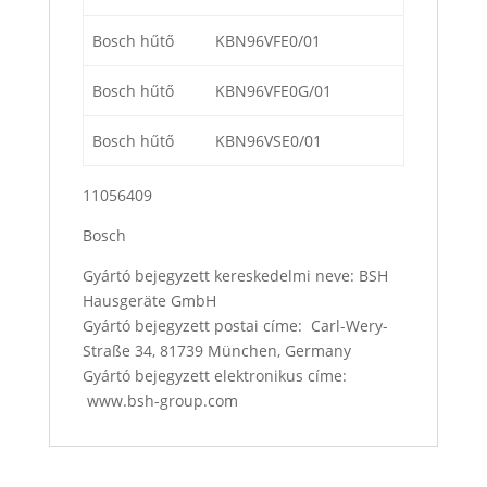
Bosch hűtő
KBN96VFE0/01
Bosch hűtő
KBN96VFE0G/01
Bosch hűtő
KBN96VSE0/01
11056409
Bosch
Gyártó bejegyzett kereskedelmi neve: BSH
Hausgeräte GmbH
Gyártó bejegyzett postai címe: Carl-Wery-
Straße 34, 81739 München, Germany
Gyártó bejegyzett elektronikus címe:
www.bsh-group.com