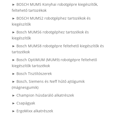
► BOSCH MUM5 Konyhai robotgépre kiegészítők,
feltehető tartozékok
► BOSCH MUMS2 robotgéphez tartozékok és
kiegészítők
► Bosch MUMS6 robotgéphez tartozékok és
kiegészítők
► Bosch MUMS8 robotgépre feltehető kiegészítők és
tartozékok
► Bosch OptiMUM (MUM9) robotgépre feltehető
kiegészítők tartozékok
► Bosch Tisztítószerek
► Bosch, Siemens és Neff hűtő ajtógumik
(mágnesgumik)
► Champion húsdaráló alkatrészek
► Csapágyak
► ErgoMixx alkatrészek