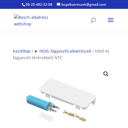
06-20-482-32-08
boyalkatreszek@gmail.com
Kezdőlap
/
► Hűtő, fagyasztó alkatrészek
/ Hűtő és
fagyasztó térérzékelő NTC