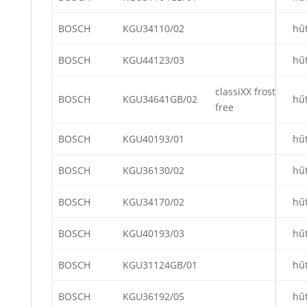
BOSCH
KGU34110/02
hű
BOSCH
KGU44123/03
hű
classiXX frost
BOSCH
KGU34641GB/02
hű
free
BOSCH
KGU40193/01
hű
BOSCH
KGU36130/02
hű
BOSCH
KGU34170/02
hű
BOSCH
KGU40193/03
hű
BOSCH
KGU31124GB/01
hű
BOSCH
KGU36192/05
hű