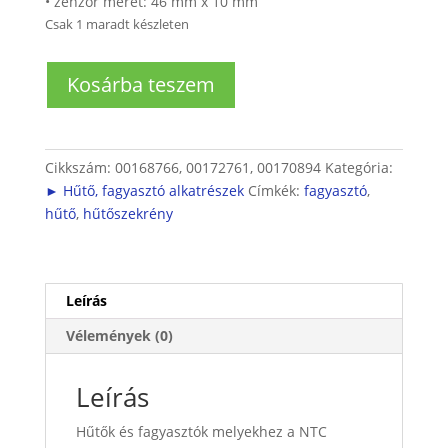
• zenzor méret: 46 mm x 10 mm
Csak 1 maradt készleten
Hűtő
Kosárba teszem
és
fagyasztó
térérzékelő
NTC
Cikkszám:
00168766, 00172761, 00170894
Kategória:
mennyiség
► Hűtő, fagyasztó alkatrészek
Címkék:
fagyasztó
,
hűtő
,
hűtőszekrény
Leírás
Vélemények (0)
Leírás
Hűtők és fagyasztók melyekhez a NTC