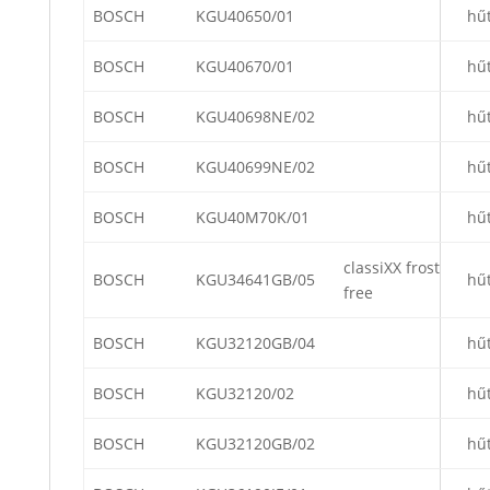
BOSCH
KGU40650/01
hű
BOSCH
KGU40670/01
hű
BOSCH
KGU40698NE/02
hű
BOSCH
KGU40699NE/02
hű
BOSCH
KGU40M70K/01
hű
classiXX frost
BOSCH
KGU34641GB/05
hű
free
BOSCH
KGU32120GB/04
hű
BOSCH
KGU32120/02
hű
BOSCH
KGU32120GB/02
hű