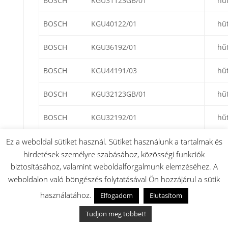
BOSCH
KGU31123GB/01
hű
BOSCH
KGU40122/01
hű
BOSCH
KGU36192/01
hű
BOSCH
KGU44191/03
hű
BOSCH
KGU32123GB/01
hű
BOSCH
KGU32192/01
hű
BOSCH
KGU44191FF/02
hű
Ez a weboldal sütiket használ. Sütiket használunk a tartalmak és
hirdetések személyre szabásához, közösségi funkciók
BOSCH
KGU44192/01
hű
biztosításához, valamint weboldalforgalmunk elemzéséhez. A
weboldalon való böngészés folytatásával Ön hozzájárul a sütik
BOSCH
KGU44122FF/01
hű
használatához.
Elfogadom
Elutasítom
BOSCH
KGU32122/01
hű
Tudjon meg többet!