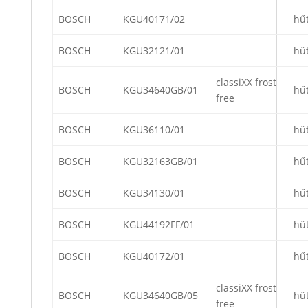
BOSCH
KGU40171/02
hű
BOSCH
KGU32121/01
hű
classiXX frost
BOSCH
KGU34640GB/01
hű
free
BOSCH
KGU36110/01
hű
BOSCH
KGU32163GB/01
hű
BOSCH
KGU34130/01
hű
BOSCH
KGU44192FF/01
hű
BOSCH
KGU40172/01
hű
classiXX frost
BOSCH
KGU34640GB/05
hű
free