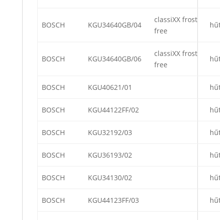
classiXX frost
BOSCH
KGU34640GB/04
hű
free
classiXX frost
BOSCH
KGU34640GB/06
hű
free
BOSCH
KGU40621/01
hű
BOSCH
KGU44122FF/02
hű
BOSCH
KGU32192/03
hű
BOSCH
KGU36193/02
hű
BOSCH
KGU34130/02
hű
BOSCH
KGU44123FF/03
hű