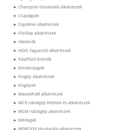
► Champion húsdaráló alkatrészek
► Csapágyak
► ErgoMixx alkatrészek
► Főzőlap alkatrészek
► Hőmérők
► Hűtő, fagyasztó alkatrészek
► Kávéfőző Kiöntők
► Kenőanyagok
► Kisgép alkatrészek
► Kisgépek
► MaxxiMUM alkatrészek
► MC8 robotgép feltétek és alkatrészek
► MCM robotgép alkatrészek
► Mérlegek
► MFW2XXX Húsdaráló alkatrészek