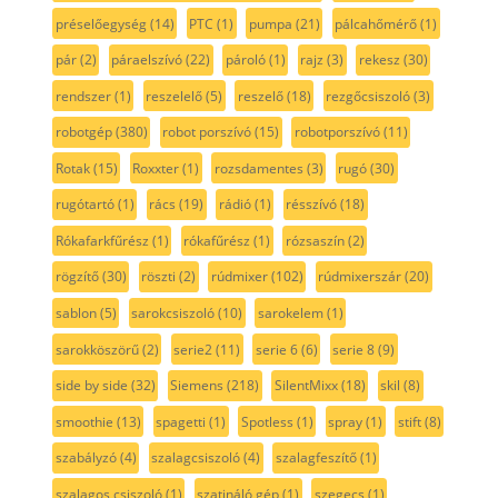
préselőegység
(14)
PTC
(1)
pumpa
(21)
pálcahőmérő
(1)
pár
(2)
páraelszívó
(22)
pároló
(1)
rajz
(3)
rekesz
(30)
rendszer
(1)
reszelelő
(5)
reszelő
(18)
rezgőcsiszoló
(3)
robotgép
(380)
robot porszívó
(15)
robotporszívó
(11)
Rotak
(15)
Roxxter
(1)
rozsdamentes
(3)
rugó
(30)
rugótartó
(1)
rács
(19)
rádió
(1)
résszívó
(18)
Rókafarkfűrész
(1)
rókafűrész
(1)
rózsaszín
(2)
rögzítő
(30)
röszti
(2)
rúdmixer
(102)
rúdmixerszár
(20)
sablon
(5)
sarokcsiszoló
(10)
sarokelem
(1)
sarokköszörű
(2)
serie2
(11)
serie 6
(6)
serie 8
(9)
side by side
(32)
Siemens
(218)
SilentMixx
(18)
skil
(8)
smoothie
(13)
spagetti
(1)
Spotless
(1)
spray
(1)
stift
(8)
szabályzó
(4)
szalagcsiszoló
(4)
szalagfeszítő
(1)
szalagos csiszoló
(1)
szatináló gép
(1)
szegecs
(1)