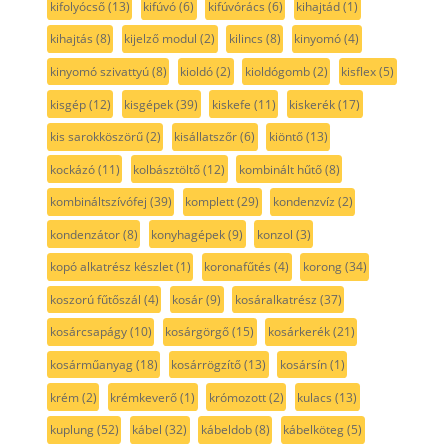
kifolyócső
(13)
kifúvó
(6)
kifúvórács
(6)
kihajtád
(1)
kihajtás
(8)
kijelző modul
(2)
kilincs
(8)
kinyomó
(4)
kinyomó szivattyú
(8)
kioldó
(2)
kioldógomb
(2)
kisflex
(5)
kisgép
(12)
kisgépek
(39)
kiskefe
(11)
kiskerék
(17)
kis sarokköszörű
(2)
kisállatszőr
(6)
kiöntő
(13)
kockázó
(11)
kolbásztöltő
(12)
kombinált hűtő
(8)
kombináltszívófej
(39)
komplett
(29)
kondenzvíz
(2)
kondenzátor
(8)
konyhagépek
(9)
konzol
(3)
kopó alkatrész készlet
(1)
koronafűtés
(4)
korong
(34)
koszorú fűtőszál
(4)
kosár
(9)
kosáralkatrész
(37)
kosárcsapágy
(10)
kosárgörgő
(15)
kosárkerék
(21)
kosárműanyag
(18)
kosárrögzítő
(13)
kosársín
(1)
krém
(2)
krémkeverő
(1)
krómozott
(2)
kulacs
(13)
kuplung
(52)
kábel
(32)
kábeldob
(8)
kábelköteg
(5)