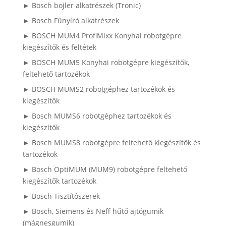
► Bosch bojler alkatrészek (Tronic)
► Bosch Fűnyíró alkatrészek
► BOSCH MUM4 ProfiMixx Konyhai robotgépre
kiegészítők és feltétek
► BOSCH MUM5 Konyhai robotgépre kiegészítők,
feltehető tartozékok
► BOSCH MUMS2 robotgéphez tartozékok és
kiegészítők
► Bosch MUMS6 robotgéphez tartozékok és
kiegészítők
► Bosch MUMS8 robotgépre feltehető kiegészítők és
tartozékok
► Bosch OptiMUM (MUM9) robotgépre feltehető
kiegészítők tartozékok
► Bosch Tisztítószerek
► Bosch, Siemens és Neff hűtő ajtógumik
(mágnesgumik)