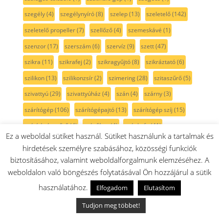
szegély
(4)
szegélynyíró
(8)
szelep
(13)
szeletelő
(142)
szeletelő propeller
(7)
szellőző
(4)
szemeskávé
(1)
szenzor
(17)
szerszám
(6)
szervíz
(9)
szett
(47)
szikra
(11)
szikrafej
(2)
szikragyűjtó
(8)
szikráztató
(6)
szilikon
(13)
szilikonzsír
(2)
szimering
(28)
szitaszűrő
(5)
szivattyú
(29)
szivattyúház
(4)
szán
(4)
szárny
(3)
szárítógép
(106)
szárítógépajtó
(13)
szárítógép szíj
(15)
szárítógépszűrő
(4)
szénfilter
(4)
szénkefe
(41)
Ez a weboldal sütiket használ. Sütiket használunk a tartalmak és
szénkefe pár
(22)
szénkefe tartó
(4)
szénszűrő
(1)
hirdetések személyre szabásához, közösségi funkciók
Szíj
(25)
szíjfeszítő
(3)
színtelen
(10)
szívócső
(7)
biztosításához, valamint weboldalforgalmunk elemzéséhez. A
weboldalon való böngészés folytatásával Ön hozzájárul a sütik
szívófej
(92)
szórófej
(3)
szórókar
(9)
szögcsiszoló
(1)
használatához.
Elfogadom
Elutasítom
szögfúró
(1)
szögpolírozó
(1)
szöszszedő
(3)
Tudjon meg többet!
szöszszűrő
(5)
szürke
(36)
szűkítő
(2)
szűrő
(175)