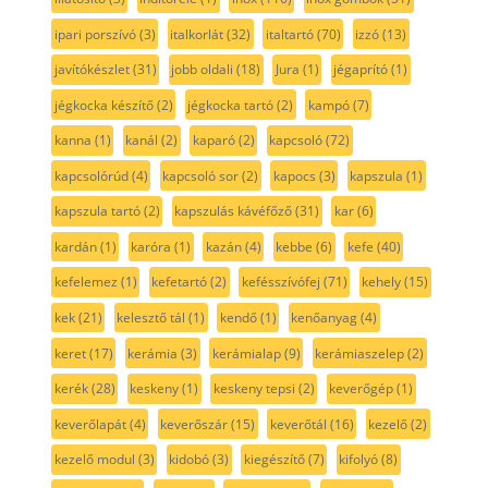
ipari porszívó
(3)
italkorlát
(32)
italtartó
(70)
izzó
(13)
javítókészlet
(31)
jobb oldali
(18)
Jura
(1)
jégaprító
(1)
jégkocka készítő
(2)
jégkocka tartó
(2)
kampó
(7)
kanna
(1)
kanál
(2)
kaparó
(2)
kapcsoló
(72)
kapcsolórúd
(4)
kapcsoló sor
(2)
kapocs
(3)
kapszula
(1)
kapszula tartó
(2)
kapszulás kávéfőző
(31)
kar
(6)
kardán
(1)
karóra
(1)
kazán
(4)
kebbe
(6)
kefe
(40)
kefelemez
(1)
kefetartó
(2)
kefésszívófej
(71)
kehely
(15)
kek
(21)
kelesztő tál
(1)
kendő
(1)
kenőanyag
(4)
keret
(17)
kerámia
(3)
kerámialap
(9)
kerámiaszelep
(2)
kerék
(28)
keskeny
(1)
keskeny tepsi
(2)
keverőgép
(1)
keverőlapát
(4)
keverőszár
(15)
keverőtál
(16)
kezelő
(2)
kezelő modul
(3)
kidobó
(3)
kiegészítő
(7)
kifolyó
(8)