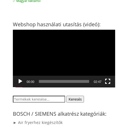
11.800 Ft.
8.200 Ft.
✅ Magyar raktárról
Webshop használati utasítás (videó):
Videólejátszó
00:00
02:47
Keresés
Keresés
a
következőre:
BOSCH / SIEMENS alkatrész kategóriák:
► Air fryerhez kiegészítők