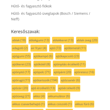
Hűtő- és fagyasztó fiókok
Hűtő- és fagyasztó üveglapok (Bosch / Siemens /
Neff)
Keresőszavak:
ablak
(18)
ablakgumi
(13)
ablakkeret
(13)
ablak üveg
(20)
adagoló
(2)
air fryer
(4)
ajtó
(72)
ajtóbimetál
(11)
ajtógumi
(55)
ajtókampó
(6)
ajtókapcsoló
(23)
ajtókeret
(23)
ajtókötél
(8)
ajtónyitás érzékelő
(11)
ajtónyitó
(17)
ajtópolc
(71)
ajtópánt
(20)
ajtóretesz
(16)
ajtórugó
(11)
ajtótartozék
(194)
ajtózsanér
(6)
ajtózár
(20)
ajtó érzékelő
(13)
ajtóérzékelő
(9)
ajtóüveg
(21)
akksi
(4)
akkumulátor
(6)
akkus csavarbehajtó
(1)
akkus csiszoló
(1)
akkus fúró
(6)