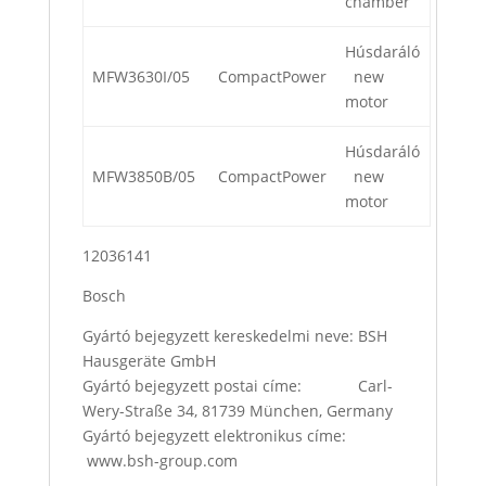
chamber
Húsdaráló
MFW3630I/05
CompactPower
new
motor
Húsdaráló
MFW3850B/05
CompactPower
new
motor
12036141
Bosch
Gyártó bejegyzett kereskedelmi neve: BSH
Hausgeräte GmbH
Gyártó bejegyzett postai címe: Carl-
Wery-Straße 34, 81739 München, Germany
Gyártó bejegyzett elektronikus címe:
www.bsh-group.com