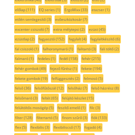
előlap
(111)
EQ series
(1)
ErgoMixx
(33)
etazser
(1)
etilén semlegesítő
(3)
evőeszközkosár
(7)
excenter csiszoló
(7)
extra mélytepsi
(2)
ezüst
(45)
ezüstlap
(2)
fagyasztó
(152)
fagylalt
(4)
fagylaltkészítő
(6)
fal csiszoló
(1)
falhoronymaró
(1)
falitartó
(3)
fali töltő
(2)
falmaró
(1)
fedeles
(1)
fedél
(158)
fehér
(215)
fehér gombok
(49)
fejező fűrész
(1)
fekete
(194)
fekete gombok
(19)
felfüggesztés
(2)
felmosó
(5)
felső
(36)
felsőfűtőszál
(12)
felsőház
(7)
felső házrész
(8)
felsőmaró
(3)
feltét
(65)
felújító készlet
(15)
felültöltős mosógép
(5)
feszítő emelő
(1)
filc
(3)
filter
(128)
filtertartó
(5)
finom szűrő
(3)
fiók
(133)
flex
(5)
flexibilis
(3)
flexibiliscső
(17)
fogadó
(4)