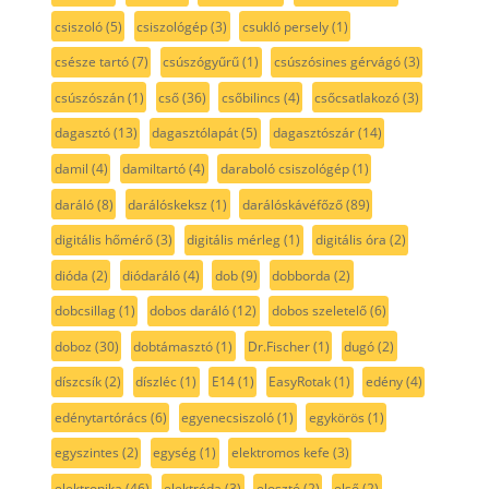
csiszoló
(5)
csiszológép
(3)
csukló persely
(1)
csésze tartó
(7)
csúszógyűrű
(1)
csúszósines gérvágó
(3)
csúszószán
(1)
cső
(36)
csőbilincs
(4)
csőcsatlakozó
(3)
dagasztó
(13)
dagasztólapát
(5)
dagasztószár
(14)
damil
(4)
damiltartó
(4)
daraboló csiszológép
(1)
daráló
(8)
darálóskeksz
(1)
darálóskávéfőző
(89)
digitális hőmérő
(3)
digitális mérleg
(1)
digitális óra
(2)
dióda
(2)
diódaráló
(4)
dob
(9)
dobborda
(2)
dobcsillag
(1)
dobos daráló
(12)
dobos szeletelő
(6)
doboz
(30)
dobtámasztó
(1)
Dr.Fischer
(1)
dugó
(2)
díszcsík
(2)
díszléc
(1)
E14
(1)
EasyRotak
(1)
edény
(4)
edénytartórács
(6)
egyenecsiszoló
(1)
egykörös
(1)
egyszintes
(2)
egység
(1)
elektromos kefe
(3)
elektronika
(46)
elektróda
(3)
elosztó
(2)
első
(2)