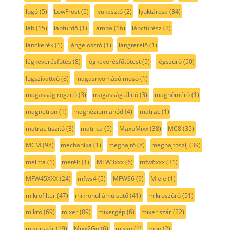
logó
(5)
LowFrost
(5)
lyukasztó
(2)
lyuktárcsa
(34)
láb
(15)
lábfürdő
(1)
lámpa
(16)
láncfűrész
(2)
lánckerék
(1)
lángelosztó
(1)
lángterelő
(1)
légkeverésfűtés
(8)
légkeverésfűtőtest
(5)
légszűrő
(50)
lúgszivattyú
(8)
magasnyomású mosó
(1)
magasság rögzítő
(3)
magasság állító
(3)
maghőmérő
(1)
magnetron
(1)
magnézium anód
(4)
matrac
(1)
matrac tiszító
(3)
matrica
(5)
MaxoMixx
(38)
MC8
(35)
MCM
(98)
mechanika
(1)
meghajtó
(8)
meghajtószíj
(39)
melitta
(1)
metélt
(1)
MFW3xxx
(6)
mfw6xxx
(31)
MFW45XXX
(24)
mfws4
(5)
MFWS6
(9)
Miele
(1)
mikrofilter
(47)
mikrohullámú sütő
(41)
mikroszűrő
(51)
mikró
(69)
mixer
(89)
mixergép
(6)
mixer szár
(22)
mixerszár
(19)
Mixx2Go
(6)
mixxo
(1)
mop
(2)