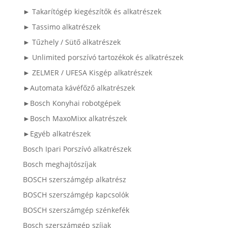
► Takarítógép kiegészítők és alkatrészek
► Tassimo alkatrészek
► Tűzhely / Sütő alkatrészek
► Unlimited porszívó tartozékok és alkatrészek
► ZELMER / UFESA Kisgép alkatrészek
►Automata kávéfőző alkatrészek
►Bosch Konyhai robotgépek
►Bosch MaxoMixx alkatrészek
►Egyéb alkatrészek
Bosch Ipari Porszívó alkatrészek
Bosch meghajtószíjak
BOSCH szerszámgép alkatrész
BOSCH szerszámgép kapcsolók
BOSCH szerszámgép szénkefék
Bosch szerszámgép szíjak