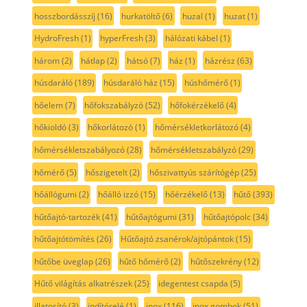
hosszbordásszíj
(16)
hurkatöltő
(6)
huzal
(1)
huzat
(1)
HydroFresh
(1)
hyperFresh
(3)
hálózati kábel
(1)
három
(2)
hátlap
(2)
hátsó
(7)
ház
(1)
házrész
(63)
húsdaráló
(189)
húsdaráló ház
(15)
húshőmérő
(1)
hőelem
(7)
hőfokszabályzó
(52)
hőfokérzékelő
(4)
hőkioldó
(3)
hőkorlátozó
(1)
hőmérsékletkorlátozó
(4)
hőmérsékletszabályozó
(28)
hőmérsékletszabályzó
(29)
hőmérő
(5)
hőszigetelt
(2)
hőszivattyús szárítógép
(25)
hőállógumi
(2)
hőálló izzó
(15)
hőérzékelő
(13)
hűtő
(393)
hűtőajtó-tartozék
(41)
hűtőajtógumi
(31)
hűtőajtópolc
(34)
hűtőajtótömítés
(26)
Hűtőajtó zsanérok/ajtópántok
(15)
hűtőbe üveglap
(26)
hűtő hőmérő
(2)
hűtőszekrény
(12)
Hűtő világítás alkatrészek
(25)
idegentest csapda
(5)
illatosító
(3)
indítórelé
(1)
inox
(116)
inox gombok
(51)