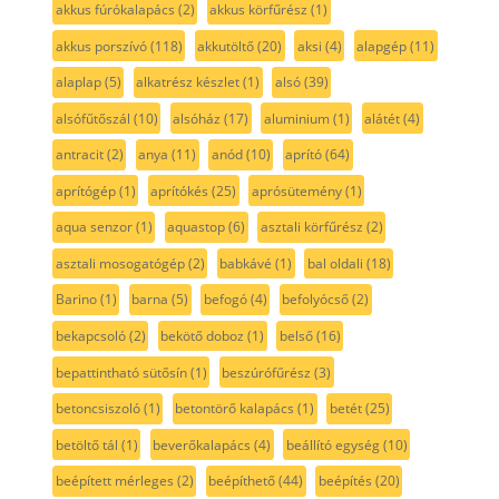
akkus fúrókalapács
(2)
akkus körfűrész
(1)
akkus porszívó
(118)
akkutöltő
(20)
aksi
(4)
alapgép
(11)
alaplap
(5)
alkatrész készlet
(1)
alsó
(39)
alsófűtőszál
(10)
alsóház
(17)
aluminium
(1)
alátét
(4)
antracit
(2)
anya
(11)
anód
(10)
aprító
(64)
aprítógép
(1)
aprítókés
(25)
aprósütemény
(1)
aqua senzor
(1)
aquastop
(6)
asztali körfűrész
(2)
asztali mosogatógép
(2)
babkávé
(1)
bal oldali
(18)
Barino
(1)
barna
(5)
befogó
(4)
befolyócső
(2)
bekapcsoló
(2)
bekötő doboz
(1)
belső
(16)
bepattintható sütősín
(1)
beszúrófűrész
(3)
betoncsiszoló
(1)
betontörő kalapács
(1)
betét
(25)
betöltő tál
(1)
beverőkalapács
(4)
beállító egység
(10)
beépített mérleges
(2)
beépíthető
(44)
beépítés
(20)