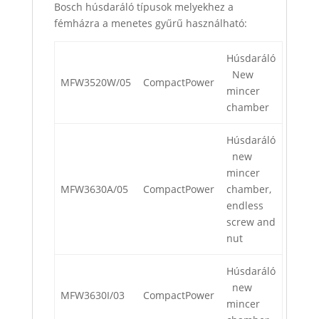
Bosch húsdaráló típusok melyekhez a
fémházra a menetes gyűrű használható:
Húsdaráló
New
MFW3520W/05
CompactPower
mincer
chamber
Húsdaráló
new
mincer
MFW3630A/05
CompactPower
chamber,
endless
screw and
nut
Húsdaráló
new
MFW3630I/03
CompactPower
mincer