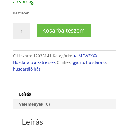
a csomag
Készleten
Húsdaráló
Kosárba teszem
házra
gyűrű
(anya)
mennyiség
Cikkszám:
12036141
Kategória:
► MFW3XXX
Húsdaráló alkatrészek
Címkék:
gyűrű
,
húsdaráló
,
húsdaráló ház
Leírás
Vélemények (0)
Leírás