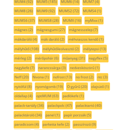
MUM4
(92)
MUM5
(185)
MUM6
(14)
MUM7
(4)
MUM8
(26)
MUM9
(92)
MUMS2
(72)
MUMS4
(1)
MUMS6
(37)
MUMS8
(28)
MUMX
(16)
myMixx
(1)
mágnes
(2)
mágnesgumi
(27)
mágnesszelep
(7)
mákdaráló
(4)
mák daráló
(2)
méhviaszos kendő
(1)
mélyhűtő
(108)
mélyhűtőleolvasztó
(2)
mélytepsi
(13)
mérleg
(2)
mérőpohár
(6)
műanyag
(31)
nagyflex
(5)
nagykefe
(7)
narancssárga
(3)
nedvesköszörű
(1)
Neff
(20)
Nivona
(1)
nofrost
(13)
no frost
(2)
ntc
(3)
nyitófül
(8)
nyomógomb
(19)
O-gyűrű
(20)
olajsütő
(1)
oldallap
(4)
optiMUM
(63)
padlókefe
(1)
palack-tartály
(34)
palackpolc
(47)
palacktartó
(40)
palacktároló
(34)
panel
(1)
papír porzsák
(5)
paradicsom
(4)
parketta kefe
(2)
passzírozó
(9)