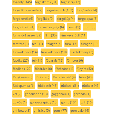
fogantyú
(45)
fogaskerék
(31)
fogasszíj
(12)
folyadék elvezető
(2)
Forgatógomb
(152)
forgókefe
(24)
forgókerék
(6)
forgókés
(9)
forgókúp
(4)
forgólapát
(3)
forgótányér
(4)
forrázó egység
(6)
Fresh
(1)
fritőz
(3)
funkcióválasztó
(39)
fém
(35)
fém keverőtál
(11)
fémtető
(1)
fésű
(1)
földgáz
(4)
fúró
(17)
fúrógép
(19)
fúrókalapács
(14)
fúró kalapács
(10)
fúrótokmány
(3)
fúvóka
(27)
fül
(11)
fődarab
(12)
főmotor
(6)
főzőlap
(122)
főzőrács
(6)
főzőzóna
(1)
fűnyíró
(52)
fűnyírókés
(6)
fűrész
(6)
fűszellőztető
(4)
fűtés
(40)
fűtéspumpa
(6)
fűtőbetét
(43)
fűtőszál
(51)
fűtőtest
(45)
G9
(2)
gabonaörlő
(13)
gaggenau
(1)
gerenda
(1)
golyós
(1)
golyóscsapágy
(10)
gomb
(104)
grill
(16)
grillbetét
(3)
grillrács
(5)
gumi
(77)
gumibak
(14)