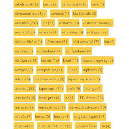
kábelrögzítő
(2)
kárpit
(2)
kárpit tisztító
(8)
kávé
(1)
kávéautomata
(176)
kávébab
(1)
kávédaráló
(3)
kávéfőző
(207)
kés
(73)
késtartó
(33)
késtartó csavar
(2)
készlet
(106)
kétkörös
(1)
kétszintes
(3)
kézi gyalu
(7)
kézi körfűrész
(1)
kézimixer
(31)
kézi porszívó
(79)
kör
(4)
körfütés
(5)
körfűtőbetét
(4)
kör fűtőbetét
(4)
körfűtőszál
(4)
körkés
(15)
kötél
(11)
központi egység
(7)
középső
(3)
középső üveg
(1)
kúp
(6)
kúpkerék
(3)
külső
(26)
labirintustartály
(9)
lapos csap maró
(1)
laposszíj
(33)
lapostepsi
(14)
lapát
(9)
lasange
(2)
lassúprés
(4)
lassú prés
(4)
led
(1)
LED lámpa
(20)
leeresztő
(2)
leeresztő cső
(1)
leeresztő szivattyú
(10)
lefedés
(7)
lemez
(5)
lencse
(1)
lengéscsillapító
(14)
lengőkar
(6)
lengő szúrófűrész
(1)
leolvasztó
(4)
lila
(4)