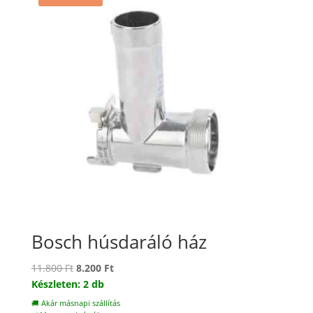
Bosch húsdaráló ház
Original
Current
11.800
Ft
8.200
Ft
price
price
Készleten: 2 db
was:
is:
🚚 Akár másnapi szállítás