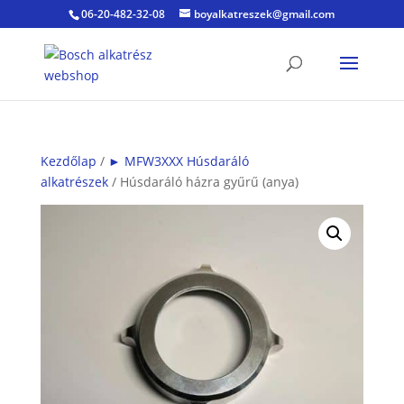
06-20-482-32-08
boyalkatreszek@gmail.com
Kezdőlap
/
► MFW3XXX Húsdaráló
alkatrészek
/ Húsdaráló házra gyűrű (anya)