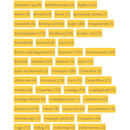
beépítési rajz
(6)
beőblítőszelep
(2)
BigBox
(22)
bilincs
(4)
bimetál
(3)
bionic
(1)
biztonsági szelep
(1)
biztosíték
(6)
boholyszűrő
(4)
bojler
(40)
bolygókerék
(7)
bontókalapács
(12)
bordásszíj
(28)
bordás szíj
(27)
borhűtő
(4)
bortartó
(6)
bosch
(3)
Bosch sütő kiegészítő
(1)
botmixer
(101)
botmixerszár
(20)
Brita
(6)
burkolat
(32)
békazár
(1)
búra
(11)
bútor tisztító kefe
(2)
Champion
(30)
ChillerBox
(5)
chillersafe
(4)
citrusprés
(19)
claris
(1)
CleverMixx
(21)
coolbox
(2)
crisperbox
(13)
csapágy
(55)
csapágyfedél
(2)
csapágy készlet
(4)
csapágypersely
(1)
csatlakozás
(2)
csatlakozó
(14)
csavar
(9)
csavarozó
(2)
csavartakaró
(5)
csempevágó
(1)
csepegés gátló
(2)
csepptálca
(4)
csiga
(15)
csillag
(1)
csillámlap
(3)
csillámlemez
(2)