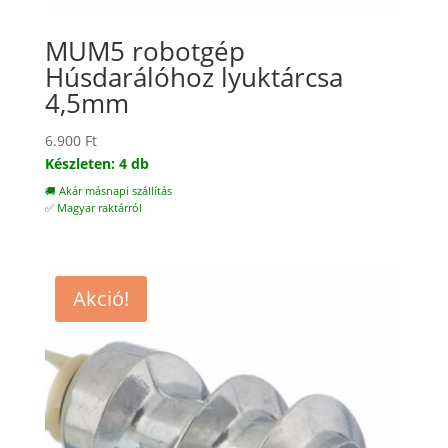
MUM5 robotgép
Húsdarálóhoz lyuktárcsa
4,5mm
6.900
Ft
Készleten: 4 db
🚚 Akár másnapi szállítás
✅ Magyar raktárról
Akció!