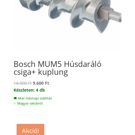
Bosch MUM5 Húsdaráló
csiga+ kuplung
Original
Current
14.000
Ft
9.600
Ft
price
price
Készleten: 4 db
was:
is:
🚚 Akár másnapi szállítás
14.000 Ft.
9.600 Ft.
✅ Magyar raktárról
Akció!