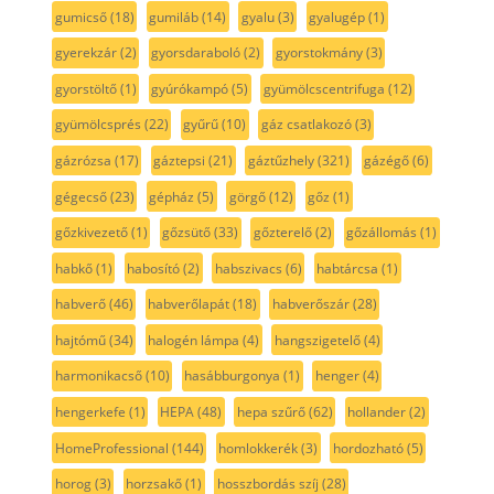
gumicső
(18)
gumiláb
(14)
gyalu
(3)
gyalugép
(1)
gyerekzár
(2)
gyorsdaraboló
(2)
gyorstokmány
(3)
gyorstöltő
(1)
gyúrókampó
(5)
gyümölcscentrifuga
(12)
gyümölcsprés
(22)
gyűrű
(10)
gáz csatlakozó
(3)
gázrózsa
(17)
gáztepsi
(21)
gáztűzhely
(321)
gázégő
(6)
gégecső
(23)
gépház
(5)
görgő
(12)
gőz
(1)
gőzkivezető
(1)
gőzsütő
(33)
gőzterelő
(2)
gőzállomás
(1)
habkő
(1)
habosító
(2)
habszivacs
(6)
habtárcsa
(1)
habverő
(46)
habverőlapát
(18)
habverőszár
(28)
hajtómű
(34)
halogén lámpa
(4)
hangszigetelő
(4)
harmonikacső
(10)
hasábburgonya
(1)
henger
(4)
hengerkefe
(1)
HEPA
(48)
hepa szűrő
(62)
hollander
(2)
HomeProfessional
(144)
homlokkerék
(3)
hordozható
(5)
horog
(3)
horzsakő
(1)
hosszbordás szíj
(28)