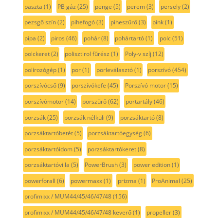
paszta
(1)
PB gáz
(25)
penge
(5)
perem
(3)
persely
(2)
pezsgő szín
(2)
pihefogó
(3)
piheszűrő
(3)
pink
(1)
pipa
(2)
piros
(46)
pohár
(8)
pohártartó
(1)
polc
(51)
polckeret
(2)
polisztirol fűrész
(1)
Poly-v szíj
(12)
polírozógép
(1)
por
(1)
porleválasztó
(1)
porszívó
(454)
porszívócső
(9)
porszívókefe
(45)
Porszívó motor
(15)
porszívómotor
(14)
porszűrő
(62)
portartály
(46)
porzsák
(25)
porzsák nélküli
(9)
porzsáktartó
(8)
porzsáktartóbetét
(5)
porzsáktartóegység
(6)
porzsáktartóidom
(5)
porzsáktartókeret
(8)
porzsáktartóvilla
(5)
PowerBrush
(3)
power edition
(1)
powerforall
(6)
powermaxx
(1)
prizma
(1)
ProAnimal
(25)
profimixx / MUM44/45/46/47/48
(156)
profimixx / MUM44/45/46/47/48 keverő
(1)
propeller
(3)