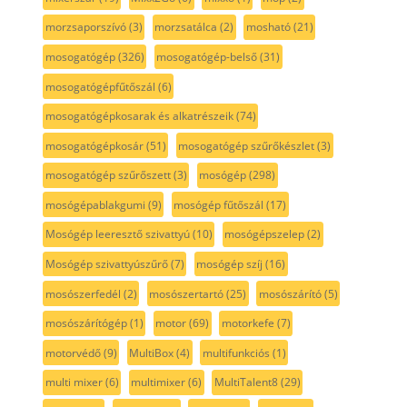
morzsaporszívó
(3)
morzsatálca
(2)
mosható
(21)
mosogatógép
(326)
mosogatógép-belső
(31)
mosogatógépfűtőszál
(6)
mosogatógépkosarak és alkatrészeik
(74)
mosogatógépkosár
(51)
mosogatógép szűrőkészlet
(3)
mosogatógép szűrőszett
(3)
mosógép
(298)
mosógépablakgumi
(9)
mosógép fűtőszál
(17)
Mosógép leeresztő szivattyú
(10)
mosógépszelep
(2)
Mosógép szivattyúszűrő
(7)
mosógép szíj
(16)
mosószerfedél
(2)
mosószertartó
(25)
mosószárító
(5)
mosószárítógép
(1)
motor
(69)
motorkefe
(7)
motorvédő
(9)
MultiBox
(4)
multifunkciós
(1)
multi mixer
(6)
multimixer
(6)
MultiTalent8
(29)