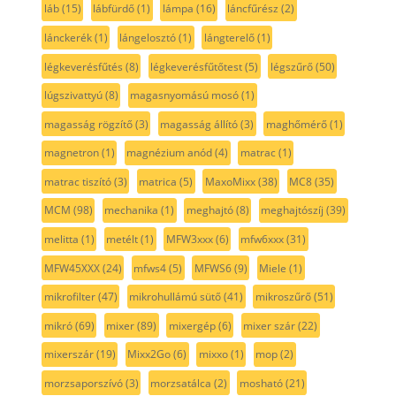
láb
(15)
lábfürdő
(1)
lámpa
(16)
láncfűrész
(2)
lánckerék
(1)
lángelosztó
(1)
lángterelő
(1)
légkeverésfűtés
(8)
légkeverésfűtőtest
(5)
légszűrő
(50)
lúgszivattyú
(8)
magasnyomású mosó
(1)
magasság rögzítő
(3)
magasság állító
(3)
maghőmérő
(1)
magnetron
(1)
magnézium anód
(4)
matrac
(1)
matrac tiszító
(3)
matrica
(5)
MaxoMixx
(38)
MC8
(35)
MCM
(98)
mechanika
(1)
meghajtó
(8)
meghajtószíj
(39)
melitta
(1)
metélt
(1)
MFW3xxx
(6)
mfw6xxx
(31)
MFW45XXX
(24)
mfws4
(5)
MFWS6
(9)
Miele
(1)
mikrofilter
(47)
mikrohullámú sütő
(41)
mikroszűrő
(51)
mikró
(69)
mixer
(89)
mixergép
(6)
mixer szár
(22)
mixerszár
(19)
Mixx2Go
(6)
mixxo
(1)
mop
(2)
morzsaporszívó
(3)
morzsatálca
(2)
mosható
(21)