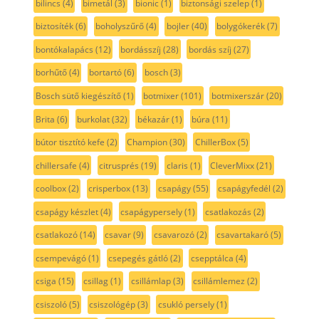
bilincs
(4)
bimetál
(3)
bionic
(1)
biztonsági szelep
(1)
biztosíték
(6)
boholyszűrő
(4)
bojler
(40)
bolygókerék
(7)
bontókalapács
(12)
bordásszíj
(28)
bordás szíj
(27)
borhűtő
(4)
bortartó
(6)
bosch
(3)
Bosch sütő kiegészítő
(1)
botmixer
(101)
botmixerszár
(20)
Brita
(6)
burkolat
(32)
békazár
(1)
búra
(11)
bútor tisztító kefe
(2)
Champion
(30)
ChillerBox
(5)
chillersafe
(4)
citrusprés
(19)
claris
(1)
CleverMixx
(21)
coolbox
(2)
crisperbox
(13)
csapágy
(55)
csapágyfedél
(2)
csapágy készlet
(4)
csapágypersely
(1)
csatlakozás
(2)
csatlakozó
(14)
csavar
(9)
csavarozó
(2)
csavartakaró
(5)
csempevágó
(1)
csepegés gátló
(2)
csepptálca
(4)
csiga
(15)
csillag
(1)
csillámlap
(3)
csillámlemez
(2)
csiszoló
(5)
csiszológép
(3)
csukló persely
(1)