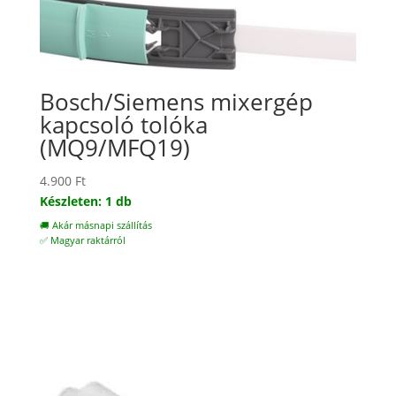
Bosch/Siemens mixergép
kapcsoló tolóka
(MQ9/MFQ19)
4.900
Ft
Készleten: 1 db
🚚 Akár másnapi szállítás
✅ Magyar raktárról