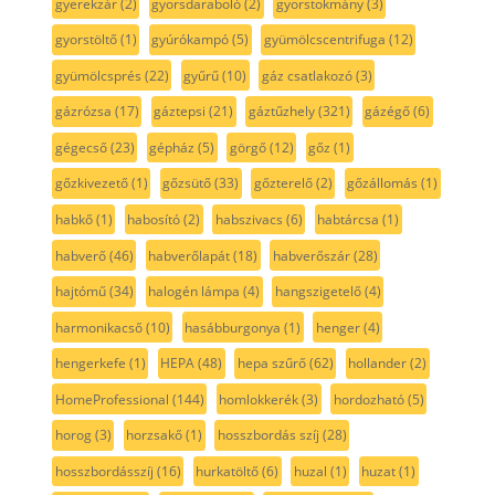
gyerekzár
(2)
gyorsdaraboló
(2)
gyorstokmány
(3)
gyorstöltő
(1)
gyúrókampó
(5)
gyümölcscentrifuga
(12)
gyümölcsprés
(22)
gyűrű
(10)
gáz csatlakozó
(3)
gázrózsa
(17)
gáztepsi
(21)
gáztűzhely
(321)
gázégő
(6)
gégecső
(23)
gépház
(5)
görgő
(12)
gőz
(1)
gőzkivezető
(1)
gőzsütő
(33)
gőzterelő
(2)
gőzállomás
(1)
habkő
(1)
habosító
(2)
habszivacs
(6)
habtárcsa
(1)
habverő
(46)
habverőlapát
(18)
habverőszár
(28)
hajtómű
(34)
halogén lámpa
(4)
hangszigetelő
(4)
harmonikacső
(10)
hasábburgonya
(1)
henger
(4)
hengerkefe
(1)
HEPA
(48)
hepa szűrő
(62)
hollander
(2)
HomeProfessional
(144)
homlokkerék
(3)
hordozható
(5)
horog
(3)
horzsakő
(1)
hosszbordás szíj
(28)
hosszbordásszíj
(16)
hurkatöltő
(6)
huzal
(1)
huzat
(1)