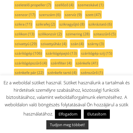
szeletelő propeller
(7)
szellőző
(4)
szemeskávé
(1)
szenzor
(17)
szerszám
(6)
szervíz
(9)
szett
(47)
szikra
(11)
szikrafej
(2)
szikragyűjtó
(8)
szikráztató
(6)
szilikon
(13)
szilikonzsír
(2)
szimering
(28)
szitaszűrő
(5)
szivattyú
(29)
szivattyúház
(4)
szán
(4)
szárny
(3)
szárítógép
(106)
szárítógépajtó
(13)
szárítógép szíj
(15)
szárítógépszűrő
(4)
szénfilter
(4)
szénkefe
(41)
szénkefe pár
(22)
szénkefe tartó
(4)
szénszűrő
(1)
Ez a weboldal sütiket használ. Sütiket használunk a tartalmak és
Szíj
(25)
szíjfeszítő
(3)
színtelen
(10)
szívócső
(7)
hirdetések személyre szabásához, közösségi funkciók
szívófej
(92)
szórófej
(3)
szórókar
(9)
szögcsiszoló
(1)
biztosításához, valamint weboldalforgalmunk elemzéséhez. A
szögfúró
(1)
szögpolírozó
(1)
szöszszedő
(3)
weboldalon való böngészés folytatásával Ön hozzájárul a sütik
szöszszűrő
(5)
szürke
(36)
szűkítő
(2)
szűrő
(175)
használatához.
Elfogadom
Elutasítom
szűrőtartó
(6)
sárga
(3)
sín
(5)
sótartály
(7)
sötétkék
(3)
Tudjon meg többet!
sövénynyíró
(1)
sütemény kinyomó
(3)