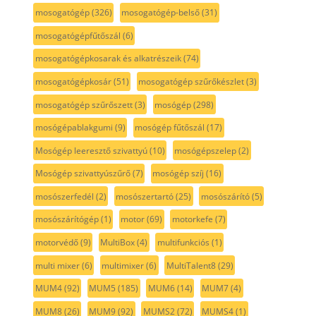
mosogatógép
(326)
mosogatógép-belső
(31)
mosogatógépfűtőszál
(6)
mosogatógépkosarak és alkatrészeik
(74)
mosogatógépkosár
(51)
mosogatógép szűrőkészlet
(3)
mosogatógép szűrőszett
(3)
mosógép
(298)
mosógépablakgumi
(9)
mosógép fűtőszál
(17)
Mosógép leeresztő szivattyú
(10)
mosógépszelep
(2)
Mosógép szivattyúszűrő
(7)
mosógép szíj
(16)
mosószerfedél
(2)
mosószertartó
(25)
mosószárító
(5)
mosószárítógép
(1)
motor
(69)
motorkefe
(7)
motorvédő
(9)
MultiBox
(4)
multifunkciós
(1)
multi mixer
(6)
multimixer
(6)
MultiTalent8
(29)
MUM4
(92)
MUM5
(185)
MUM6
(14)
MUM7
(4)
MUM8
(26)
MUM9
(92)
MUMS2
(72)
MUMS4
(1)