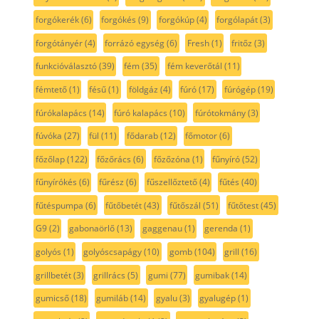
forgókerék
(6)
forgókés
(9)
forgókúp
(4)
forgólapát
(3)
forgótányér
(4)
forrázó egység
(6)
Fresh
(1)
fritőz
(3)
funkcióválasztó
(39)
fém
(35)
fém keverőtál
(11)
fémtető
(1)
fésű
(1)
földgáz
(4)
fúró
(17)
fúrógép
(19)
fúrókalapács
(14)
fúró kalapács
(10)
fúrótokmány
(3)
fúvóka
(27)
fül
(11)
fődarab
(12)
főmotor
(6)
főzőlap
(122)
főzőrács
(6)
főzőzóna
(1)
fűnyíró
(52)
fűnyírókés
(6)
fűrész
(6)
fűszellőztető
(4)
fűtés
(40)
fűtéspumpa
(6)
fűtőbetét
(43)
fűtőszál
(51)
fűtőtest
(45)
G9
(2)
gabonaörlő
(13)
gaggenau
(1)
gerenda
(1)
golyós
(1)
golyóscsapágy
(10)
gomb
(104)
grill
(16)
grillbetét
(3)
grillrács
(5)
gumi
(77)
gumibak
(14)
gumicső
(18)
gumiláb
(14)
gyalu
(3)
gyalugép
(1)