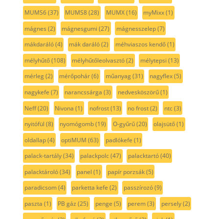
MUMS6
(37)
MUMS8
(28)
MUMX
(16)
myMixx
(1)
mágnes
(2)
mágnesgumi
(27)
mágnesszelep
(7)
mákdaráló
(4)
mák daráló
(2)
méhviaszos kendő
(1)
mélyhűtő
(108)
mélyhűtőleolvasztó
(2)
mélytepsi
(13)
mérleg
(2)
mérőpohár
(6)
műanyag
(31)
nagyflex
(5)
nagykefe
(7)
narancssárga
(3)
nedvesköszörű
(1)
Neff
(20)
Nivona
(1)
nofrost
(13)
no frost
(2)
ntc
(3)
nyitófül
(8)
nyomógomb
(19)
O-gyűrű
(20)
olajsütő
(1)
oldallap
(4)
optiMUM
(63)
padlókefe
(1)
palack-tartály
(34)
palackpolc
(47)
palacktartó
(40)
palacktároló
(34)
panel
(1)
papír porzsák
(5)
paradicsom
(4)
parketta kefe
(2)
passzírozó
(9)
paszta
(1)
PB gáz
(25)
penge
(5)
perem
(3)
persely
(2)