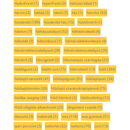
HydroFresh
(1)
hyperFresh
(3)
hálózati kábel
(1)
három
(2)
hátlap
(2)
hátsó
(7)
ház
(1)
házrész
(63)
húsdaráló
(189)
húsdaráló ház
(15)
húshőmérő
(1)
hőelem
(7)
hőfokszabályzó
(52)
hőfokérzékelő
(4)
hőkioldó
(3)
hőkorlátozó
(1)
hőmérsékletkorlátozó
(4)
hőmérsékletszabályozó
(28)
hőmérsékletszabályzó
(29)
hőmérő
(5)
hőszigetelt
(2)
hőszivattyús szárítógép
(25)
hőállógumi
(2)
hőálló izzó
(15)
hőérzékelő
(13)
hűtő
(393)
hűtőajtó-tartozék
(41)
hűtőajtógumi
(31)
hűtőajtópolc
(34)
hűtőajtótömítés
(26)
Hűtőajtó zsanérok/ajtópántok
(15)
hűtőbe üveglap
(26)
hűtő hőmérő
(2)
hűtőszekrény
(12)
Hűtő világítás alkatrészek
(25)
idegentest csapda
(5)
illatosító
(3)
indítórelé
(1)
inox
(116)
inox gombok
(51)
ipari porszívó
(3)
italkorlát
(32)
italtartó
(70)
izzó
(13)