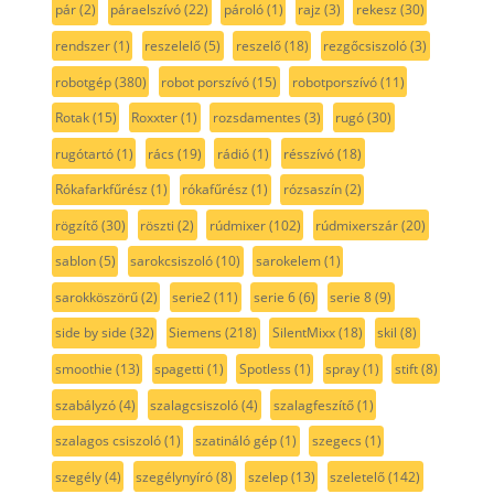
pár
(2)
páraelszívó
(22)
pároló
(1)
rajz
(3)
rekesz
(30)
rendszer
(1)
reszelelő
(5)
reszelő
(18)
rezgőcsiszoló
(3)
robotgép
(380)
robot porszívó
(15)
robotporszívó
(11)
Rotak
(15)
Roxxter
(1)
rozsdamentes
(3)
rugó
(30)
rugótartó
(1)
rács
(19)
rádió
(1)
résszívó
(18)
Rókafarkfűrész
(1)
rókafűrész
(1)
rózsaszín
(2)
rögzítő
(30)
röszti
(2)
rúdmixer
(102)
rúdmixerszár
(20)
sablon
(5)
sarokcsiszoló
(10)
sarokelem
(1)
sarokköszörű
(2)
serie2
(11)
serie 6
(6)
serie 8
(9)
side by side
(32)
Siemens
(218)
SilentMixx
(18)
skil
(8)
smoothie
(13)
spagetti
(1)
Spotless
(1)
spray
(1)
stift
(8)
szabályzó
(4)
szalagcsiszoló
(4)
szalagfeszítő
(1)
szalagos csiszoló
(1)
szatináló gép
(1)
szegecs
(1)
szegély
(4)
szegélynyíró
(8)
szelep
(13)
szeletelő
(142)