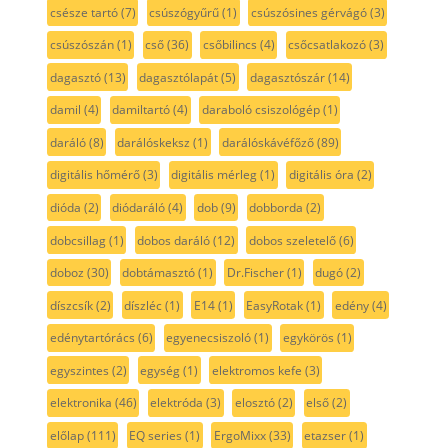
csésze tartó
(7)
csúszógyűrű
(1)
csúszósines gérvágó
(3)
csúszószán
(1)
cső
(36)
csőbilincs
(4)
csőcsatlakozó
(3)
dagasztó
(13)
dagasztólapát
(5)
dagasztószár
(14)
damil
(4)
damiltartó
(4)
daraboló csiszológép
(1)
daráló
(8)
darálóskeksz
(1)
darálóskávéfőző
(89)
digitális hőmérő
(3)
digitális mérleg
(1)
digitális óra
(2)
dióda
(2)
diódaráló
(4)
dob
(9)
dobborda
(2)
dobcsillag
(1)
dobos daráló
(12)
dobos szeletelő
(6)
doboz
(30)
dobtámasztó
(1)
Dr.Fischer
(1)
dugó
(2)
díszcsík
(2)
díszléc
(1)
E14
(1)
EasyRotak
(1)
edény
(4)
edénytartórács
(6)
egyenecsiszoló
(1)
egykörös
(1)
egyszintes
(2)
egység
(1)
elektromos kefe
(3)
elektronika
(46)
elektróda
(3)
elosztó
(2)
első
(2)
előlap
(111)
EQ series
(1)
ErgoMixx
(33)
etazser
(1)