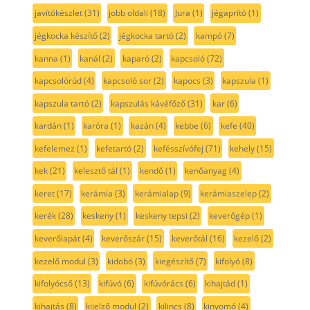
javítókészlet
(31)
jobb oldali
(18)
Jura
(1)
jégaprító
(1)
jégkocka készítő
(2)
jégkocka tartó
(2)
kampó
(7)
kanna
(1)
kanál
(2)
kaparó
(2)
kapcsoló
(72)
kapcsolórúd
(4)
kapcsoló sor
(2)
kapocs
(3)
kapszula
(1)
kapszula tartó
(2)
kapszulás kávéfőző
(31)
kar
(6)
kardán
(1)
karóra
(1)
kazán
(4)
kebbe
(6)
kefe
(40)
kefelemez
(1)
kefetartó
(2)
kefésszívófej
(71)
kehely
(15)
kek
(21)
kelesztő tál
(1)
kendő
(1)
kenőanyag
(4)
keret
(17)
kerámia
(3)
kerámialap
(9)
kerámiaszelep
(2)
kerék
(28)
keskeny
(1)
keskeny tepsi
(2)
keverőgép
(1)
keverőlapát
(4)
keverőszár
(15)
keverőtál
(16)
kezelő
(2)
kezelő modul
(3)
kidobó
(3)
kiegészítő
(7)
kifolyó
(8)
kifolyócső
(13)
kifúvó
(6)
kifúvórács
(6)
kihajtád
(1)
kihajtás
(8)
kijelző modul
(2)
kilincs
(8)
kinyomó
(4)