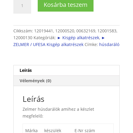
Húsdaráló
Kosárba teszem
csiga
+
kés
(Zelmer)
Cikkszám:
12019441, 12000520, 00632169, 12001583,
mennyiség
12000130
Kategóriák:
► Kisgép alkatrészek
,
►
ZELMER / UFESA Kisgép alkatrészek
Címke:
húsdaráló
Leírás
Vélemények (0)
Leírás
Zelmer húsdarálók amihez a készlet
megfelelő:
Márka
készülék
E-Nr szám