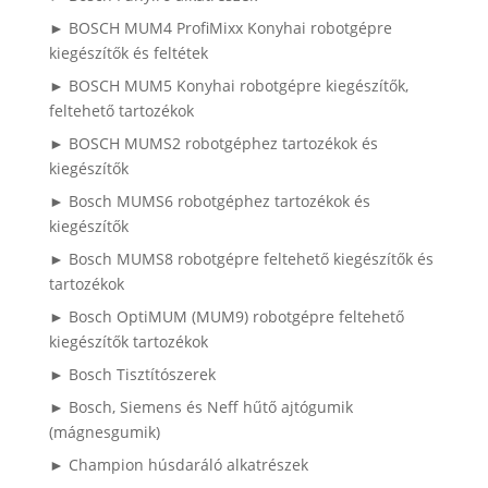
► BOSCH MUM4 ProfiMixx Konyhai robotgépre
kiegészítők és feltétek
► BOSCH MUM5 Konyhai robotgépre kiegészítők,
feltehető tartozékok
► BOSCH MUMS2 robotgéphez tartozékok és
kiegészítők
► Bosch MUMS6 robotgéphez tartozékok és
kiegészítők
► Bosch MUMS8 robotgépre feltehető kiegészítők és
tartozékok
► Bosch OptiMUM (MUM9) robotgépre feltehető
kiegészítők tartozékok
► Bosch Tisztítószerek
► Bosch, Siemens és Neff hűtő ajtógumik
(mágnesgumik)
► Champion húsdaráló alkatrészek