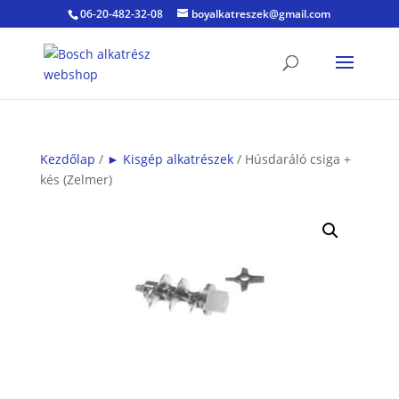
06-20-482-32-08
boyalkatreszek@gmail.com
Kezdőlap
/
► Kisgép alkatrészek
/ Húsdaráló csiga +
kés (Zelmer)