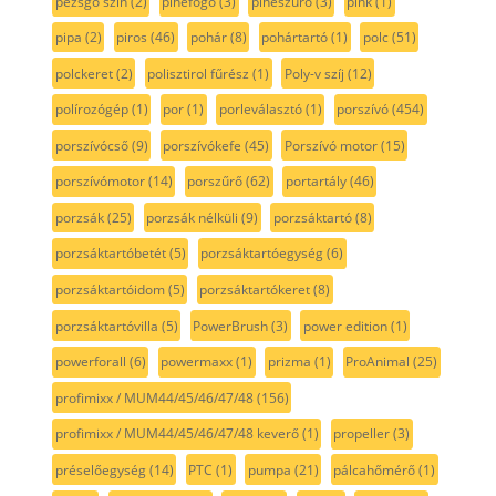
pezsgő szín
(2)
pihefogó
(3)
piheszűrő
(3)
pink
(1)
pipa
(2)
piros
(46)
pohár
(8)
pohártartó
(1)
polc
(51)
polckeret
(2)
polisztirol fűrész
(1)
Poly-v szíj
(12)
polírozógép
(1)
por
(1)
porleválasztó
(1)
porszívó
(454)
porszívócső
(9)
porszívókefe
(45)
Porszívó motor
(15)
porszívómotor
(14)
porszűrő
(62)
portartály
(46)
porzsák
(25)
porzsák nélküli
(9)
porzsáktartó
(8)
porzsáktartóbetét
(5)
porzsáktartóegység
(6)
porzsáktartóidom
(5)
porzsáktartókeret
(8)
porzsáktartóvilla
(5)
PowerBrush
(3)
power edition
(1)
powerforall
(6)
powermaxx
(1)
prizma
(1)
ProAnimal
(25)
profimixx / MUM44/45/46/47/48
(156)
profimixx / MUM44/45/46/47/48 keverő
(1)
propeller
(3)
préselőegység
(14)
PTC
(1)
pumpa
(21)
pálcahőmérő
(1)