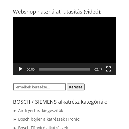
Webshop használati utasítás (videó):
Videólejátszó
00:00
02:47
Keresés
Keresés
a
következőre:
BOSCH / SIEMENS alkatrész kategóriák:
► Air fryerhez kiegészítők
► Bosch bojler alkatrészek (Tronic)
► Bosch Fűnyíró alkatrészek