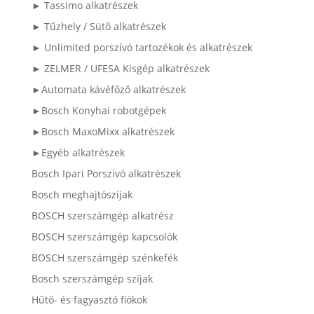
► Tassimo alkatrészek
► Tűzhely / Sütő alkatrészek
► Unlimited porszívó tartozékok és alkatrészek
► ZELMER / UFESA Kisgép alkatrészek
►Automata kávéfőző alkatrészek
►Bosch Konyhai robotgépek
►Bosch MaxoMixx alkatrészek
►Egyéb alkatrészek
Bosch Ipari Porszívó alkatrészek
Bosch meghajtószíjak
BOSCH szerszámgép alkatrész
BOSCH szerszámgép kapcsolók
BOSCH szerszámgép szénkefék
Bosch szerszámgép szíjak
Hűtő- és fagyasztó fiókok