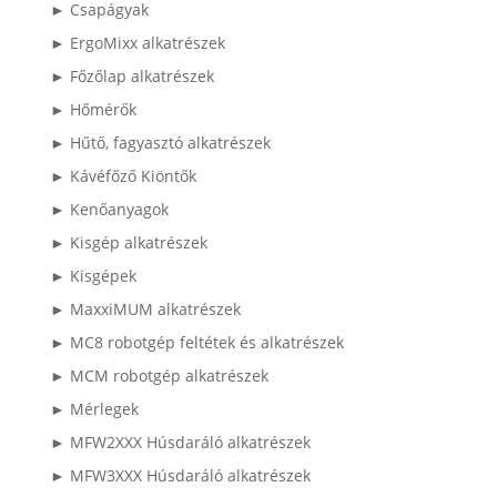
► Csapágyak
► ErgoMixx alkatrészek
► Főzőlap alkatrészek
► Hőmérők
► Hűtő, fagyasztó alkatrészek
► Kávéfőző Kiöntők
► Kenőanyagok
► Kisgép alkatrészek
► Kisgépek
► MaxxiMUM alkatrészek
► MC8 robotgép feltétek és alkatrészek
► MCM robotgép alkatrészek
► Mérlegek
► MFW2XXX Húsdaráló alkatrészek
► MFW3XXX Húsdaráló alkatrészek