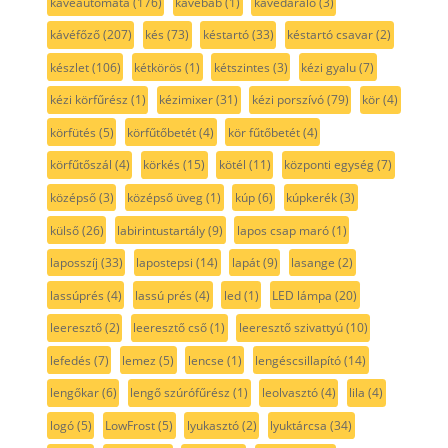
kávéautomata
(176)
kávébab
(1)
kávédaráló
(3)
kávéfőző
(207)
kés
(73)
késtartó
(33)
késtartó csavar
(2)
készlet
(106)
kétkörös
(1)
kétszintes
(3)
kézi gyalu
(7)
kézi körfűrész
(1)
kézimixer
(31)
kézi porszívó
(79)
kör
(4)
körfütés
(5)
körfűtőbetét
(4)
kör fűtőbetét
(4)
körfűtőszál
(4)
körkés
(15)
kötél
(11)
központi egység
(7)
középső
(3)
középső üveg
(1)
kúp
(6)
kúpkerék
(3)
külső
(26)
labirintustartály
(9)
lapos csap maró
(1)
laposszíj
(33)
lapostepsi
(14)
lapát
(9)
lasange
(2)
lassúprés
(4)
lassú prés
(4)
led
(1)
LED lámpa
(20)
leeresztő
(2)
leeresztő cső
(1)
leeresztő szivattyú
(10)
lefedés
(7)
lemez
(5)
lencse
(1)
lengéscsillapító
(14)
lengőkar
(6)
lengő szúrófűrész
(1)
leolvasztó
(4)
lila
(4)
logó
(5)
LowFrost
(5)
lyukasztó
(2)
lyuktárcsa
(34)