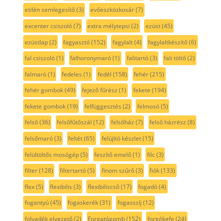
etilén semlegesítő
(3)
evőeszközkosár
(7)
excenter csiszoló
(7)
extra mélytepsi
(2)
ezüst
(45)
ezüstlap
(2)
fagyasztó
(152)
fagylalt
(4)
fagylaltkészítő
(6)
fal csiszoló
(1)
falhoronymaró
(1)
falitartó
(3)
fali töltő
(2)
falmaró
(1)
fedeles
(1)
fedél
(158)
fehér
(215)
fehér gombok
(49)
fejező fűrész
(1)
fekete
(194)
fekete gombok
(19)
felfüggesztés
(2)
felmosó
(5)
felső
(36)
felsőfűtőszál
(12)
felsőház
(7)
felső házrész
(8)
felsőmaró
(3)
feltét
(65)
felújító készlet
(15)
felültöltős mosógép
(5)
feszítő emelő
(1)
filc
(3)
filter
(128)
filtertartó
(5)
finom szűrő
(3)
fiók
(133)
flex
(5)
flexibilis
(3)
flexibiliscső
(17)
fogadó
(4)
fogantyú
(45)
fogaskerék
(31)
fogasszíj
(12)
folyadék elvezető
(2)
Forgatógomb
(152)
forgókefe
(24)