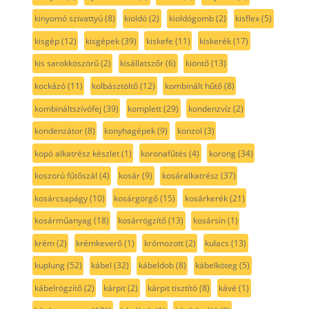
kinyomó szivattyú
(8)
kioldó
(2)
kioldógomb
(2)
kisflex
(5)
kisgép
(12)
kisgépek
(39)
kiskefe
(11)
kiskerék
(17)
kis sarokköszörű
(2)
kisállatszőr
(6)
kiöntő
(13)
kockázó
(11)
kolbásztöltő
(12)
kombinált hűtő
(8)
kombináltszívófej
(39)
komplett
(29)
kondenzvíz
(2)
kondenzátor
(8)
konyhagépek
(9)
konzol
(3)
kopó alkatrész készlet
(1)
koronafűtés
(4)
korong
(34)
koszorú fűtőszál
(4)
kosár
(9)
kosáralkatrész
(37)
kosárcsapágy
(10)
kosárgörgő
(15)
kosárkerék
(21)
kosárműanyag
(18)
kosárrögzítő
(13)
kosársín
(1)
krém
(2)
krémkeverő
(1)
krómozott
(2)
kulacs
(13)
kuplung
(52)
kábel
(32)
kábeldob
(8)
kábelköteg
(5)
kábelrögzítő
(2)
kárpit
(2)
kárpit tisztító
(8)
kávé
(1)