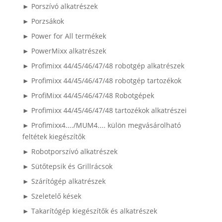
► Porszívó alkatrészek
► Porzsákok
► Power for All termékek
► PowerMixx alkatrészek
► Profimixx 44/45/46/47/48 robotgép alkatrészek
► Profimixx 44/45/46/47/48 robotgép tartozékok
► ProfiMixx 44/45/46/47/48 Robotgépek
► Profimixx 44/45/46/47/48 tartozékok alkatrészei
► Profimixx4..../MUM4.... külön megvásárolható
feltétek kiegészítők
► Robotporszívó alkatrészek
► Sütőtepsik és Grillrácsok
► Szárítógép alkatrészek
► Szeletelő kések
► Takarítógép kiegészítők és alkatrészek