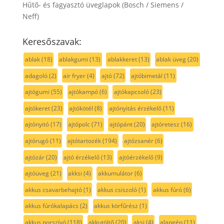
Hűtő- és fagyasztó üveglapok (Bosch / Siemens /
Neff)
Keresőszavak:
ablak
(18)
ablakgumi
(13)
ablakkeret
(13)
ablak üveg
(20)
adagoló
(2)
air fryer
(4)
ajtó
(72)
ajtóbimetál
(11)
ajtógumi
(55)
ajtókampó
(6)
ajtókapcsoló
(23)
ajtókeret
(23)
ajtókötél
(8)
ajtónyitás érzékelő
(11)
ajtónyitó
(17)
ajtópolc
(71)
ajtópánt
(20)
ajtóretesz
(16)
ajtórugó
(11)
ajtótartozék
(194)
ajtózsanér
(6)
ajtózár
(20)
ajtó érzékelő
(13)
ajtóérzékelő
(9)
ajtóüveg
(21)
akksi
(4)
akkumulátor
(6)
akkus csavarbehajtó
(1)
akkus csiszoló
(1)
akkus fúró
(6)
akkus fúrókalapács
(2)
akkus körfűrész
(1)
akkus porszívó
(118)
akkutöltő
(20)
aksi
(4)
alapgép
(11)