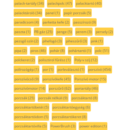
palack-tartály
(34)
palackpolc
(47)
palacktartó
(40)
palacktároló
(34)
panel
(1)
papír porzsák
(5)
paradicsom
(4)
parketta kefe
(2)
passzírozó
(9)
paszta
(1)
PB gáz
(25)
penge
(5)
perem
(3)
persely
(2)
pezsgő szín
(2)
pihefogó
(3)
piheszűrő
(3)
pink
(1)
pipa
(2)
piros
(46)
pohár
(8)
pohártartó
(1)
polc
(51)
polckeret
(2)
polisztirol fűrész
(1)
Poly-v szíj
(12)
polírozógép
(1)
por
(1)
porleválasztó
(1)
porszívó
(454)
porszívócső
(9)
porszívókefe
(45)
Porszívó motor
(15)
porszívómotor
(14)
porszűrő
(62)
portartály
(46)
porzsák
(25)
porzsák nélküli
(9)
porzsáktartó
(8)
porzsáktartóbetét
(5)
porzsáktartóegység
(6)
porzsáktartóidom
(5)
porzsáktartókeret
(8)
porzsáktartóvilla
(5)
PowerBrush
(3)
power edition
(1)