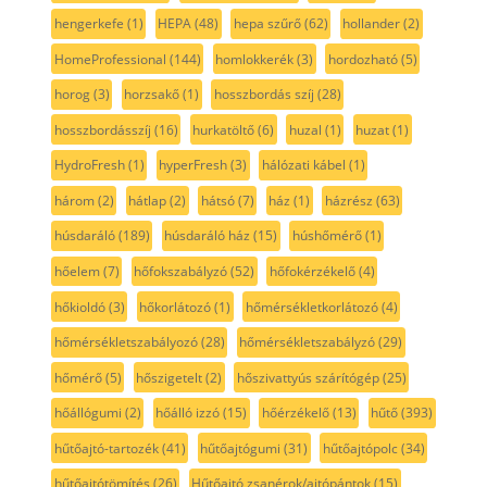
hengerkefe
(1)
HEPA
(48)
hepa szűrő
(62)
hollander
(2)
HomeProfessional
(144)
homlokkerék
(3)
hordozható
(5)
horog
(3)
horzsakő
(1)
hosszbordás szíj
(28)
hosszbordásszíj
(16)
hurkatöltő
(6)
huzal
(1)
huzat
(1)
HydroFresh
(1)
hyperFresh
(3)
hálózati kábel
(1)
három
(2)
hátlap
(2)
hátsó
(7)
ház
(1)
házrész
(63)
húsdaráló
(189)
húsdaráló ház
(15)
húshőmérő
(1)
hőelem
(7)
hőfokszabályzó
(52)
hőfokérzékelő
(4)
hőkioldó
(3)
hőkorlátozó
(1)
hőmérsékletkorlátozó
(4)
hőmérsékletszabályozó
(28)
hőmérsékletszabályzó
(29)
hőmérő
(5)
hőszigetelt
(2)
hőszivattyús szárítógép
(25)
hőállógumi
(2)
hőálló izzó
(15)
hőérzékelő
(13)
hűtő
(393)
hűtőajtó-tartozék
(41)
hűtőajtógumi
(31)
hűtőajtópolc
(34)
hűtőajtótömítés
(26)
Hűtőajtó zsanérok/ajtópántok
(15)