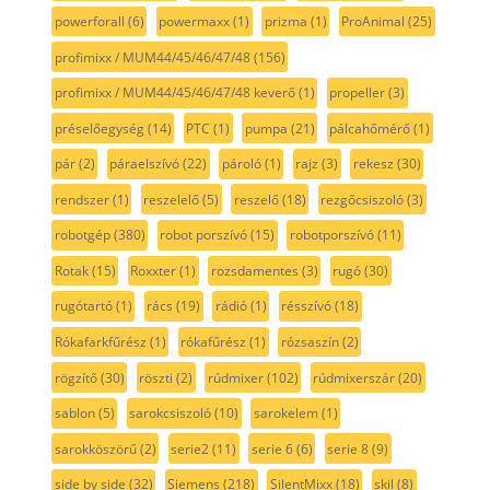
powerforall
(6)
powermaxx
(1)
prizma
(1)
ProAnimal
(25)
profimixx / MUM44/45/46/47/48
(156)
profimixx / MUM44/45/46/47/48 keverő
(1)
propeller
(3)
préselőegység
(14)
PTC
(1)
pumpa
(21)
pálcahőmérő
(1)
pár
(2)
páraelszívó
(22)
pároló
(1)
rajz
(3)
rekesz
(30)
rendszer
(1)
reszelelő
(5)
reszelő
(18)
rezgőcsiszoló
(3)
robotgép
(380)
robot porszívó
(15)
robotporszívó
(11)
Rotak
(15)
Roxxter
(1)
rozsdamentes
(3)
rugó
(30)
rugótartó
(1)
rács
(19)
rádió
(1)
résszívó
(18)
Rókafarkfűrész
(1)
rókafűrész
(1)
rózsaszín
(2)
rögzítő
(30)
röszti
(2)
rúdmixer
(102)
rúdmixerszár
(20)
sablon
(5)
sarokcsiszoló
(10)
sarokelem
(1)
sarokköszörű
(2)
serie2
(11)
serie 6
(6)
serie 8
(9)
side by side
(32)
Siemens
(218)
SilentMixx
(18)
skil
(8)