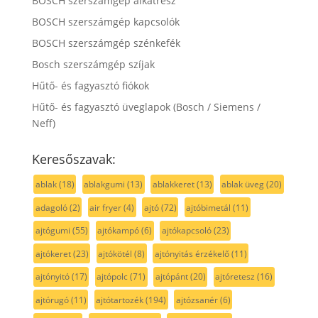
BOSCH szerszámgép alkatrész
BOSCH szerszámgép kapcsolók
BOSCH szerszámgép szénkefék
Bosch szerszámgép szíjak
Hűtő- és fagyasztó fiókok
Hűtő- és fagyasztó üveglapok (Bosch / Siemens /
Neff)
Keresőszavak:
ablak
(18)
ablakgumi
(13)
ablakkeret
(13)
ablak üveg
(20)
adagoló
(2)
air fryer
(4)
ajtó
(72)
ajtóbimetál
(11)
ajtógumi
(55)
ajtókampó
(6)
ajtókapcsoló
(23)
ajtókeret
(23)
ajtókötél
(8)
ajtónyitás érzékelő
(11)
ajtónyitó
(17)
ajtópolc
(71)
ajtópánt
(20)
ajtóretesz
(16)
ajtórugó
(11)
ajtótartozék
(194)
ajtózsanér
(6)