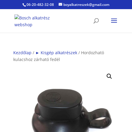
06-20-482-32-08
boyalkatreszek@gmail.com
Kezdőlap
/
► Kisgép alkatrészek
/ Hordozható
kulacshoz zárható fedél