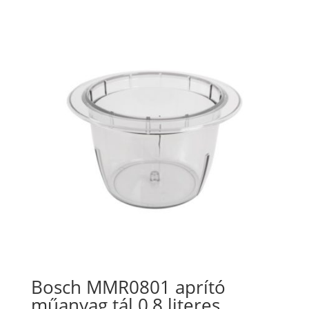
Bosch MMR0801 aprító
műanyag tál 0,8 literes