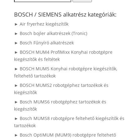
a
következőre:
BOSCH / SIEMENS alkatrész kategóriák:
► Air fryerhez kiegészítők
► Bosch bojler alkatrészek (Tronic)
► Bosch Fűnyíró alkatrészek
► BOSCH MUM4 ProfiMixx Konyhai robotgépre
kiegészítők és feltétek
► BOSCH MUM5 Konyhai robotgépre kiegészítők,
feltehető tartozékok
► BOSCH MUMS2 robotgéphez tartozékok és
kiegészítők
► Bosch MUMS6 robotgéphez tartozékok és
kiegészítők
► Bosch MUMS8 robotgépre feltehető kiegészítők és
tartozékok
► Bosch OptiMUM (MUM9) robotgépre feltehető