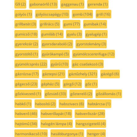
G9
(2)
gabonaörlő
(13)
gaggenau
(1)
gerenda
(1)
golyós
(1)
golyóscsapágy
(10)
gomb
(104)
grill
(16)
grillbetét
(3)
grillrács
(5)
gumi
(77)
gumibak
(14)
gumicső
(18)
gumiláb
(14)
gyalu
(3)
gyalugép
(1)
gyerekzár
(2)
gyorsdaraboló
(2)
gyorstokmány
(3)
gyorstöltő
(1)
gyúrókampó
(5)
gyümölcscentrifuga
(12)
gyümölcsprés
(22)
gyűrű
(10)
gáz csatlakozó
(3)
gázrózsa
(17)
gáztepsi
(21)
gáztűzhely
(321)
gázégő
(6)
gégecső
(23)
gépház
(5)
görgő
(12)
gőz
(1)
gőzkivezető
(1)
gőzsütő
(33)
gőzterelő
(2)
gőzállomás
(1)
habkő
(1)
habosító
(2)
habszivacs
(6)
habtárcsa
(1)
habverő
(46)
habverőlapát
(18)
habverőszár
(28)
hajtómű
(34)
halogén lámpa
(4)
hangszigetelő
(4)
harmonikacső
(10)
hasábburgonya
(1)
henger
(4)