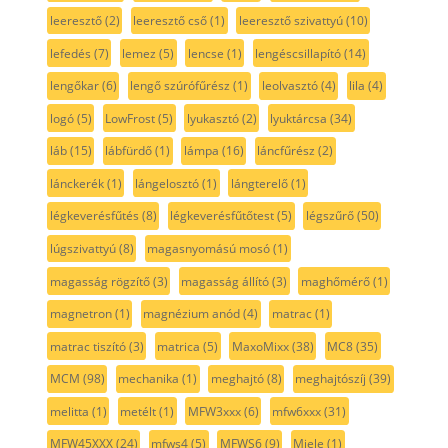
leeresztő
(2)
leeresztő cső
(1)
leeresztő szivattyú
(10)
lefedés
(7)
lemez
(5)
lencse
(1)
lengéscsillapító
(14)
lengőkar
(6)
lengő szúrófűrész
(1)
leolvasztó
(4)
lila
(4)
logó
(5)
LowFrost
(5)
lyukasztó
(2)
lyuktárcsa
(34)
láb
(15)
lábfürdő
(1)
lámpa
(16)
láncfűrész
(2)
lánckerék
(1)
lángelosztó
(1)
lángterelő
(1)
légkeverésfűtés
(8)
légkeverésfűtőtest
(5)
légszűrő
(50)
lúgszivattyú
(8)
magasnyomású mosó
(1)
magasság rögzítő
(3)
magasság állító
(3)
maghőmérő
(1)
magnetron
(1)
magnézium anód
(4)
matrac
(1)
matrac tiszító
(3)
matrica
(5)
MaxoMixx
(38)
MC8
(35)
MCM
(98)
mechanika
(1)
meghajtó
(8)
meghajtószíj
(39)
melitta
(1)
metélt
(1)
MFW3xxx
(6)
mfw6xxx
(31)
MFW45XXX
(24)
mfws4
(5)
MFWS6
(9)
Miele
(1)