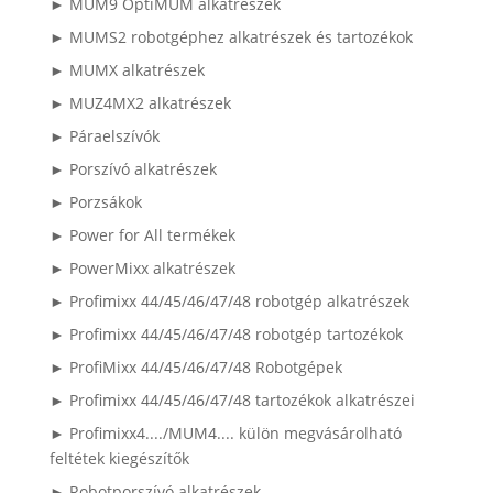
► MUM9 OptiMUM alkatrészek
► MUMS2 robotgéphez alkatrészek és tartozékok
► MUMX alkatrészek
► MUZ4MX2 alkatrészek
► Páraelszívók
► Porszívó alkatrészek
► Porzsákok
► Power for All termékek
► PowerMixx alkatrészek
► Profimixx 44/45/46/47/48 robotgép alkatrészek
► Profimixx 44/45/46/47/48 robotgép tartozékok
► ProfiMixx 44/45/46/47/48 Robotgépek
► Profimixx 44/45/46/47/48 tartozékok alkatrészei
► Profimixx4..../MUM4.... külön megvásárolható
feltétek kiegészítők
► Robotporszívó alkatrészek