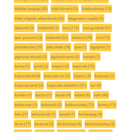
hűtőbe üveglap
(26)
hűtő hőmérő
(2)
hűtőszekrény
(12)
Hűtő világítás alkatrészek
(25)
idegentest csapda
(5)
illatosító
(3)
indítórelé
(1)
inox
(116)
inox gombok
(51)
ipari porszívó
(3)
italkorlát
(32)
italtartó
(70)
izzó
(13)
javítókészlet
(31)
jobb oldali
(18)
Jura
(1)
jégaprító
(1)
jégkocka készítő
(2)
jégkocka tartó
(2)
kampó
(7)
kanna
(1)
kanál
(2)
kaparó
(2)
kapcsoló
(72)
kapcsolórúd
(4)
kapcsoló sor
(2)
kapocs
(3)
kapszula
(1)
kapszula tartó
(2)
kapszulás kávéfőző
(31)
kar
(6)
kardán
(1)
karóra
(1)
kazán
(4)
kebbe
(6)
kefe
(40)
kefelemez
(1)
kefetartó
(2)
kefésszívófej
(71)
kehely
(15)
kek
(21)
kelesztő tál
(1)
kendő
(1)
kenőanyag
(4)
keret
(17)
kerámia
(3)
kerámialap
(9)
kerámiaszelep
(2)