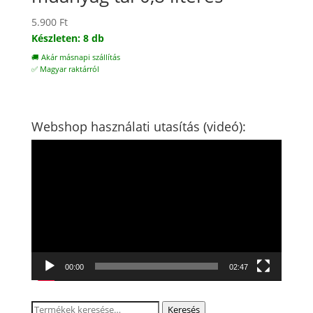
5.900
Ft
Készleten: 8 db
🚚 Akár másnapi szállítás
✅ Magyar raktárról
Webshop használati utasítás (videó):
Videólejátszó
00:00
02:47
Keresés
Keresés