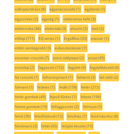
edénytartórács
(6)
egyenecsiszoló
(1)
egykörös
(1)
egyszintes
(2)
egység
(1)
elektromos kefe
(3)
elektronika
(46)
elektróda
(3)
elosztó
(2)
első
(2)
előlap
(111)
EQ series
(1)
ErgoMixx
(33)
etazser
(1)
etilén semlegesítő
(3)
evőeszközkosár
(7)
excenter csiszoló
(7)
extra mélytepsi
(2)
ezüst
(45)
ezüstlap
(2)
fagyasztó
(152)
fagylalt
(4)
fagylaltkészítő
(6)
fal csiszoló
(1)
falhoronymaró
(1)
falitartó
(3)
fali töltő
(2)
falmaró
(1)
fedeles
(1)
fedél
(158)
fehér
(215)
fehér gombok
(49)
fejező fűrész
(1)
fekete
(194)
fekete gombok
(19)
felfüggesztés
(2)
felmosó
(5)
felső
(36)
felsőfűtőszál
(12)
felsőház
(7)
felső házrész
(8)
felsőmaró
(3)
feltét
(65)
felújító készlet
(15)