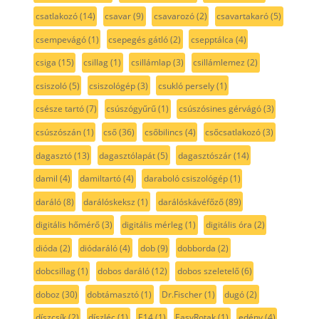
csatlakozó
(14)
csavar
(9)
csavarozó
(2)
csavartakaró
(5)
csempevágó
(1)
csepegés gátló
(2)
csepptálca
(4)
csiga
(15)
csillag
(1)
csillámlap
(3)
csillámlemez
(2)
csiszoló
(5)
csiszológép
(3)
csukló persely
(1)
csésze tartó
(7)
csúszógyűrű
(1)
csúszósines gérvágó
(3)
csúszószán
(1)
cső
(36)
csőbilincs
(4)
csőcsatlakozó
(3)
dagasztó
(13)
dagasztólapát
(5)
dagasztószár
(14)
damil
(4)
damiltartó
(4)
daraboló csiszológép
(1)
daráló
(8)
darálóskeksz
(1)
darálóskávéfőző
(89)
digitális hőmérő
(3)
digitális mérleg
(1)
digitális óra
(2)
dióda
(2)
diódaráló
(4)
dob
(9)
dobborda
(2)
dobcsillag
(1)
dobos daráló
(12)
dobos szeletelő
(6)
doboz
(30)
dobtámasztó
(1)
Dr.Fischer
(1)
dugó
(2)
díszcsík
(2)
díszléc
(1)
E14
(1)
EasyRotak
(1)
edény
(4)