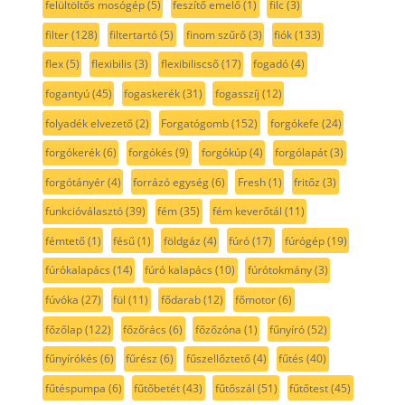
felültöltős mosógép
(5)
feszítő emelő
(1)
filc
(3)
filter
(128)
filtertartó
(5)
finom szűrő
(3)
fiók
(133)
flex
(5)
flexibilis
(3)
flexibiliscső
(17)
fogadó
(4)
fogantyú
(45)
fogaskerék
(31)
fogasszíj
(12)
folyadék elvezető
(2)
Forgatógomb
(152)
forgókefe
(24)
forgókerék
(6)
forgókés
(9)
forgókúp
(4)
forgólapát
(3)
forgótányér
(4)
forrázó egység
(6)
Fresh
(1)
fritőz
(3)
funkcióválasztó
(39)
fém
(35)
fém keverőtál
(11)
fémtető
(1)
fésű
(1)
földgáz
(4)
fúró
(17)
fúrógép
(19)
fúrókalapács
(14)
fúró kalapács
(10)
fúrótokmány
(3)
fúvóka
(27)
fül
(11)
fődarab
(12)
főmotor
(6)
főzőlap
(122)
főzőrács
(6)
főzőzóna
(1)
fűnyíró
(52)
fűnyírókés
(6)
fűrész
(6)
fűszellőztető
(4)
fűtés
(40)
fűtéspumpa
(6)
fűtőbetét
(43)
fűtőszál
(51)
fűtőtest
(45)