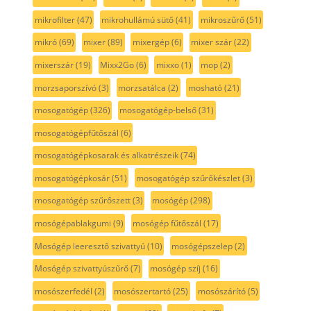
mikrofilter
(47)
mikrohullámú sütő
(41)
mikroszűrő
(51)
mikró
(69)
mixer
(89)
mixergép
(6)
mixer szár
(22)
mixerszár
(19)
Mixx2Go
(6)
mixxo
(1)
mop
(2)
morzsaporszívó
(3)
morzsatálca
(2)
mosható
(21)
mosogatógép
(326)
mosogatógép-belső
(31)
mosogatógépfűtőszál
(6)
mosogatógépkosarak és alkatrészeik
(74)
mosogatógépkosár
(51)
mosogatógép szűrőkészlet
(3)
mosogatógép szűrőszett
(3)
mosógép
(298)
mosógépablakgumi
(9)
mosógép fűtőszál
(17)
Mosógép leeresztő szivattyú
(10)
mosógépszelep
(2)
Mosógép szivattyúszűrő
(7)
mosógép szíj
(16)
mosószerfedél
(2)
mosószertartó
(25)
mosószárító
(5)