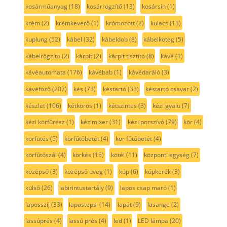
kosárműanyag
(18)
kosárrögzítő
(13)
kosársín
(1)
krém
(2)
krémkeverő
(1)
krómozott
(2)
kulacs
(13)
kuplung
(52)
kábel
(32)
kábeldob
(8)
kábelköteg
(5)
kábelrögzítő
(2)
kárpit
(2)
kárpit tisztító
(8)
kávé
(1)
kávéautomata
(176)
kávébab
(1)
kávédaráló
(3)
kávéfőző
(207)
kés
(73)
késtartó
(33)
késtartó csavar
(2)
készlet
(106)
kétkörös
(1)
kétszintes
(3)
kézi gyalu
(7)
kézi körfűrész
(1)
kézimixer
(31)
kézi porszívó
(79)
kör
(4)
körfütés
(5)
körfűtőbetét
(4)
kör fűtőbetét
(4)
körfűtőszál
(4)
körkés
(15)
kötél
(11)
központi egység
(7)
középső
(3)
középső üveg
(1)
kúp
(6)
kúpkerék
(3)
külső
(26)
labirintustartály
(9)
lapos csap maró
(1)
laposszíj
(33)
lapostepsi
(14)
lapát
(9)
lasange
(2)
lassúprés
(4)
lassú prés
(4)
led
(1)
LED lámpa
(20)