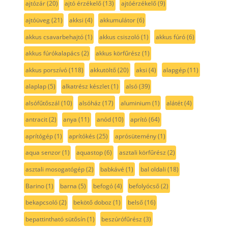
ajtózár
(20)
ajtó érzékelő
(13)
ajtóérzékelő
(9)
ajtóüveg
(21)
akksi
(4)
akkumulátor
(6)
akkus csavarbehajtó
(1)
akkus csiszoló
(1)
akkus fúró
(6)
akkus fúrókalapács
(2)
akkus körfűrész
(1)
akkus porszívó
(118)
akkutöltő
(20)
aksi
(4)
alapgép
(11)
alaplap
(5)
alkatrész készlet
(1)
alsó
(39)
alsófűtőszál
(10)
alsóház
(17)
aluminium
(1)
alátét
(4)
antracit
(2)
anya
(11)
anód
(10)
aprító
(64)
aprítógép
(1)
aprítókés
(25)
aprósütemény
(1)
aqua senzor
(1)
aquastop
(6)
asztali körfűrész
(2)
asztali mosogatógép
(2)
babkávé
(1)
bal oldali
(18)
Barino
(1)
barna
(5)
befogó
(4)
befolyócső
(2)
bekapcsoló
(2)
bekötő doboz
(1)
belső
(16)
bepattintható sütősín
(1)
beszúrófűrész
(3)