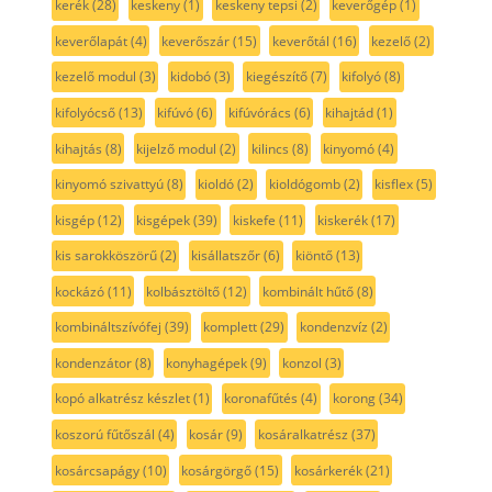
kerék
(28)
keskeny
(1)
keskeny tepsi
(2)
keverőgép
(1)
keverőlapát
(4)
keverőszár
(15)
keverőtál
(16)
kezelő
(2)
kezelő modul
(3)
kidobó
(3)
kiegészítő
(7)
kifolyó
(8)
kifolyócső
(13)
kifúvó
(6)
kifúvórács
(6)
kihajtád
(1)
kihajtás
(8)
kijelző modul
(2)
kilincs
(8)
kinyomó
(4)
kinyomó szivattyú
(8)
kioldó
(2)
kioldógomb
(2)
kisflex
(5)
kisgép
(12)
kisgépek
(39)
kiskefe
(11)
kiskerék
(17)
kis sarokköszörű
(2)
kisállatszőr
(6)
kiöntő
(13)
kockázó
(11)
kolbásztöltő
(12)
kombinált hűtő
(8)
kombináltszívófej
(39)
komplett
(29)
kondenzvíz
(2)
kondenzátor
(8)
konyhagépek
(9)
konzol
(3)
kopó alkatrész készlet
(1)
koronafűtés
(4)
korong
(34)
koszorú fűtőszál
(4)
kosár
(9)
kosáralkatrész
(37)
kosárcsapágy
(10)
kosárgörgő
(15)
kosárkerék
(21)