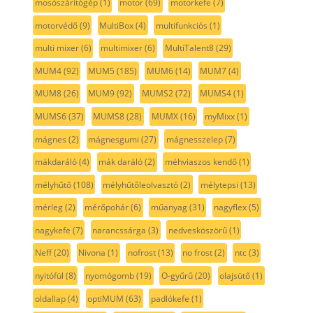
mosószárítógép
(1)
motor
(69)
motorkefe
(7)
motorvédő
(9)
MultiBox
(4)
multifunkciós
(1)
multi mixer
(6)
multimixer
(6)
MultiTalent8
(29)
MUM4
(92)
MUM5
(185)
MUM6
(14)
MUM7
(4)
MUM8
(26)
MUM9
(92)
MUMS2
(72)
MUMS4
(1)
MUMS6
(37)
MUMS8
(28)
MUMX
(16)
myMixx
(1)
mágnes
(2)
mágnesgumi
(27)
mágnesszelep
(7)
mákdaráló
(4)
mák daráló
(2)
méhviaszos kendő
(1)
mélyhűtő
(108)
mélyhűtőleolvasztó
(2)
mélytepsi
(13)
mérleg
(2)
mérőpohár
(6)
műanyag
(31)
nagyflex
(5)
nagykefe
(7)
narancssárga
(3)
nedvesköszörű
(1)
Neff
(20)
Nivona
(1)
nofrost
(13)
no frost
(2)
ntc
(3)
nyitófül
(8)
nyomógomb
(19)
O-gyűrű
(20)
olajsütő
(1)
oldallap
(4)
optiMUM
(63)
padlókefe
(1)