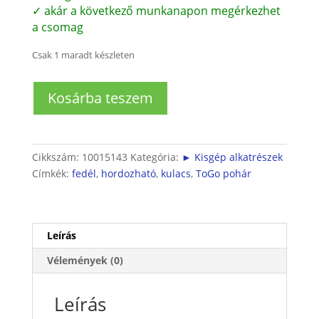
✓ akár a következő munkanapon megérkezhet
a csomag
Csak 1 maradt készleten
Hordozható
Kosárba teszem
kulacshoz
zárható
fedél
mennyiség
Cikkszám:
10015143
Kategória:
► Kisgép alkatrészek
Címkék:
fedél
,
hordozható
,
kulacs
,
ToGo pohár
Leírás
Vélemények (0)
Leírás