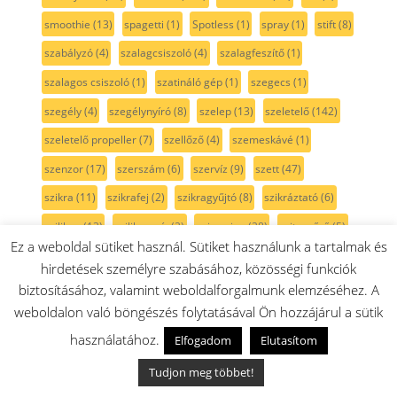
smoothie
(13)
spagetti
(1)
Spotless
(1)
spray
(1)
stift
(8)
szabályzó
(4)
szalagcsiszoló
(4)
szalagfeszítő
(1)
szalagos csiszoló
(1)
szatináló gép
(1)
szegecs
(1)
szegély
(4)
szegélynyíró
(8)
szelep
(13)
szeletelő
(142)
szeletelő propeller
(7)
szellőző
(4)
szemeskávé
(1)
szenzor
(17)
szerszám
(6)
szervíz
(9)
szett
(47)
szikra
(11)
szikrafej
(2)
szikragyűjtó
(8)
szikráztató
(6)
szilikon
(13)
szilikonzsír
(2)
szimering
(28)
szitaszűrő
(5)
Ez a weboldal sütiket használ. Sütiket használunk a tartalmak és
szivattyú
(29)
szivattyúház
(4)
szán
(4)
szárny
(3)
hirdetések személyre szabásához, közösségi funkciók
szárítógép
(106)
szárítógépajtó
(13)
szárítógép szíj
(15)
biztosításához, valamint weboldalforgalmunk elemzéséhez. A
weboldalon való böngészés folytatásával Ön hozzájárul a sütik
szárítógépszűrő
(4)
szénfilter
(4)
szénkefe
(41)
használatához.
Elfogadom
Elutasítom
szénkefe pár
(22)
szénkefe tartó
(4)
szénszűrő
(1)
Szíj
(25)
szíjfeszítő
(3)
színtelen
(10)
szívócső
(7)
Tudjon meg többet!