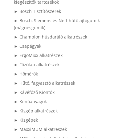
kiegészítők tartozékok
► Bosch Tisztítószerek
► Bosch, Siemens és Neff hűtő ajtógumik
(mágnesgumik)
► Champion húsdaráló alkatrészek
► Csapágyak
► ErgoMixx alkatrészek
► Főzőlap alkatrészek
► Hőmérők
► Hűtő, fagyasztó alkatrészek
► Kávéfőző Kiöntők
► Kenőanyagok
► Kisgép alkatrészek
► Kisgépek
► MaxxiMUM alkatrészek