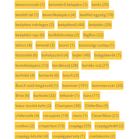
betoncsiszoló
(1)
betontörő kalapács
(1)
betét
(25)
betöltő tál
(1)
beverőkalapács
(4)
beállító egység
(10)
beépített mérleges
(2)
beépíthető
(44)
beépítés
(20)
beépítési rajz
(6)
beőblítőszelep
(2)
BigBox
(22)
bilincs
(4)
bimetál
(3)
bionic
(1)
biztonsági szelep
(1)
biztosíték
(6)
boholyszűrő
(4)
bojler
(40)
bolygókerék
(7)
bontókalapács
(12)
bordásszíj
(28)
bordás szíj
(27)
borhűtő
(4)
bortartó
(6)
bosch
(3)
Bosch sütő kiegészítő
(1)
botmixer
(101)
botmixerszár
(20)
Brita
(6)
burkolat
(32)
békazár
(1)
búra
(11)
bútor tisztító kefe
(2)
Champion
(30)
ChillerBox
(5)
chillersafe
(4)
citrusprés
(19)
claris
(1)
CleverMixx
(21)
coolbox
(2)
crisperbox
(13)
csapágy
(55)
csapágyfedél
(2)
csapágy készlet
(4)
csapágypersely
(1)
csatlakozás
(2)