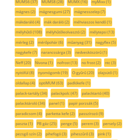
MUMS6
(37)
MUMS8
(28)
MUMX
(16)
myMixx
(1)
mágnes
(2)
mágnesgumi
(27)
mágnesszelep
(7)
mákdaráló
(4)
mák daráló
(2)
méhviaszos kendő
(1)
mélyhűtő
(108)
mélyhűtőleolvasztó
(2)
mélytepsi
(13)
mérleg
(2)
mérőpohár
(6)
műanyag
(31)
nagyflex
(5)
nagykefe
(7)
narancssárga
(3)
nedvesköszörű
(1)
Neff
(20)
Nivona
(1)
nofrost
(13)
no frost
(2)
ntc
(3)
nyitófül
(8)
nyomógomb
(19)
O-gyűrű
(20)
olajsütő
(1)
oldallap
(4)
optiMUM
(63)
padlókefe
(1)
palack-tartály
(34)
palackpolc
(47)
palacktartó
(40)
palacktároló
(34)
panel
(1)
papír porzsák
(5)
paradicsom
(4)
parketta kefe
(2)
passzírozó
(9)
paszta
(1)
PB gáz
(25)
penge
(5)
perem
(3)
persely
(2)
pezsgő szín
(2)
pihefogó
(3)
piheszűrő
(3)
pink
(1)