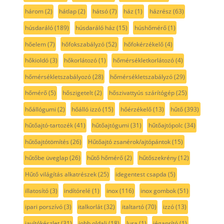
három
(2)
hátlap
(2)
hátsó
(7)
ház
(1)
házrész
(63)
húsdaráló
(189)
húsdaráló ház
(15)
húshőmérő
(1)
hőelem
(7)
hőfokszabályzó
(52)
hőfokérzékelő
(4)
hőkioldó
(3)
hőkorlátozó
(1)
hőmérsékletkorlátozó
(4)
hőmérsékletszabályozó
(28)
hőmérsékletszabályzó
(29)
hőmérő
(5)
hőszigetelt
(2)
hőszivattyús szárítógép
(25)
hőállógumi
(2)
hőálló izzó
(15)
hőérzékelő
(13)
hűtő
(393)
hűtőajtó-tartozék
(41)
hűtőajtógumi
(31)
hűtőajtópolc
(34)
hűtőajtótömítés
(26)
Hűtőajtó zsanérok/ajtópántok
(15)
hűtőbe üveglap
(26)
hűtő hőmérő
(2)
hűtőszekrény
(12)
Hűtő világítás alkatrészek
(25)
idegentest csapda
(5)
illatosító
(3)
indítórelé
(1)
inox
(116)
inox gombok
(51)
ipari porszívó
(3)
italkorlát
(32)
italtartó
(70)
izzó
(13)
javítókészlet
(31)
jobb oldali
(18)
Jura
(1)
jégaprító
(1)