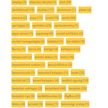
alaplap
(5)
alkatrész készlet
(1)
alsó
(39)
alsófűtőszál
(10)
alsóház
(17)
aluminium
(1)
alátét
(4)
antracit
(2)
anya
(11)
anód
(10)
aprító
(64)
aprítógép
(1)
aprítókés
(25)
aprósütemény
(1)
aqua senzor
(1)
aquastop
(6)
asztali körfűrész
(2)
asztali mosogatógép
(2)
babkávé
(1)
bal oldali
(18)
Barino
(1)
barna
(5)
befogó
(4)
befolyócső
(2)
bekapcsoló
(2)
bekötő doboz
(1)
belső
(16)
bepattintható sütősín
(1)
beszúrófűrész
(3)
betoncsiszoló
(1)
betontörő kalapács
(1)
betét
(25)
betöltő tál
(1)
beverőkalapács
(4)
beállító egység
(10)
beépített mérleges
(2)
beépíthető
(44)
beépítés
(20)
beépítési rajz
(6)
beőblítőszelep
(2)
BigBox
(22)
bilincs
(4)
bimetál
(3)
bionic
(1)
biztonsági szelep
(1)