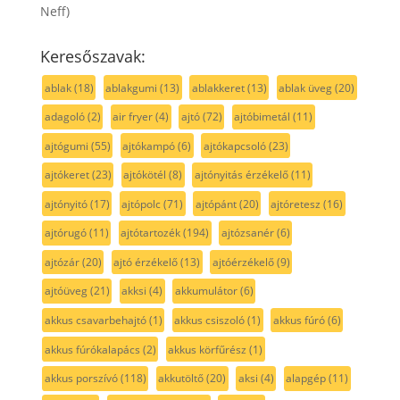
Neff)
Keresőszavak:
ablak
(18)
ablakgumi
(13)
ablakkeret
(13)
ablak üveg
(20)
adagoló
(2)
air fryer
(4)
ajtó
(72)
ajtóbimetál
(11)
ajtógumi
(55)
ajtókampó
(6)
ajtókapcsoló
(23)
ajtókeret
(23)
ajtókötél
(8)
ajtónyitás érzékelő
(11)
ajtónyitó
(17)
ajtópolc
(71)
ajtópánt
(20)
ajtóretesz
(16)
ajtórugó
(11)
ajtótartozék
(194)
ajtózsanér
(6)
ajtózár
(20)
ajtó érzékelő
(13)
ajtóérzékelő
(9)
ajtóüveg
(21)
akksi
(4)
akkumulátor
(6)
akkus csavarbehajtó
(1)
akkus csiszoló
(1)
akkus fúró
(6)
akkus fúrókalapács
(2)
akkus körfűrész
(1)
akkus porszívó
(118)
akkutöltő
(20)
aksi
(4)
alapgép
(11)