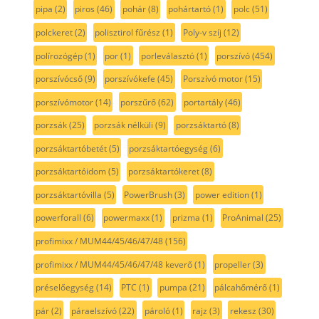
pipa
(2)
piros
(46)
pohár
(8)
pohártartó
(1)
polc
(51)
polckeret
(2)
polisztirol fűrész
(1)
Poly-v szíj
(12)
polírozógép
(1)
por
(1)
porleválasztó
(1)
porszívó
(454)
porszívócső
(9)
porszívókefe
(45)
Porszívó motor
(15)
porszívómotor
(14)
porszűrő
(62)
portartály
(46)
porzsák
(25)
porzsák nélküli
(9)
porzsáktartó
(8)
porzsáktartóbetét
(5)
porzsáktartóegység
(6)
porzsáktartóidom
(5)
porzsáktartókeret
(8)
porzsáktartóvilla
(5)
PowerBrush
(3)
power edition
(1)
powerforall
(6)
powermaxx
(1)
prizma
(1)
ProAnimal
(25)
profimixx / MUM44/45/46/47/48
(156)
profimixx / MUM44/45/46/47/48 keverő
(1)
propeller
(3)
préselőegység
(14)
PTC
(1)
pumpa
(21)
pálcahőmérő
(1)
pár
(2)
páraelszívó
(22)
pároló
(1)
rajz
(3)
rekesz
(30)