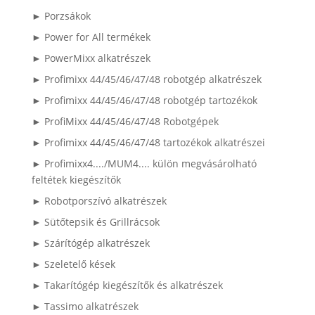
► Porzsákok
► Power for All termékek
► PowerMixx alkatrészek
► Profimixx 44/45/46/47/48 robotgép alkatrészek
► Profimixx 44/45/46/47/48 robotgép tartozékok
► ProfiMixx 44/45/46/47/48 Robotgépek
► Profimixx 44/45/46/47/48 tartozékok alkatrészei
► Profimixx4..../MUM4.... külön megvásárolható
feltétek kiegészítők
► Robotporszívó alkatrészek
► Sütőtepsik és Grillrácsok
► Szárítógép alkatrészek
► Szeletelő kések
► Takarítógép kiegészítők és alkatrészek
► Tassimo alkatrészek