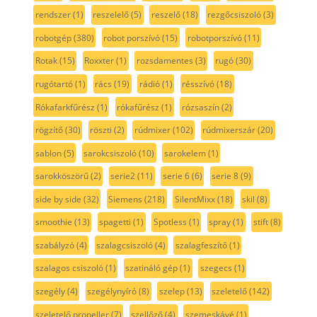
rendszer
(1)
reszelelő
(5)
reszelő
(18)
rezgőcsiszoló
(3)
robotgép
(380)
robot porszívó
(15)
robotporszívó
(11)
Rotak
(15)
Roxxter
(1)
rozsdamentes
(3)
rugó
(30)
rugótartó
(1)
rács
(19)
rádió
(1)
résszívó
(18)
Rókafarkfűrész
(1)
rókafűrész
(1)
rózsaszín
(2)
rögzítő
(30)
röszti
(2)
rúdmixer
(102)
rúdmixerszár
(20)
sablon
(5)
sarokcsiszoló
(10)
sarokelem
(1)
sarokköszörű
(2)
serie2
(11)
serie 6
(6)
serie 8
(9)
side by side
(32)
Siemens
(218)
SilentMixx
(18)
skil
(8)
smoothie
(13)
spagetti
(1)
Spotless
(1)
spray
(1)
stift
(8)
szabályzó
(4)
szalagcsiszoló
(4)
szalagfeszítő
(1)
szalagos csiszoló
(1)
szatináló gép
(1)
szegecs
(1)
szegély
(4)
szegélynyíró
(8)
szelep
(13)
szeletelő
(142)
szeletelő propeller
(7)
szellőző
(4)
szemeskávé
(1)