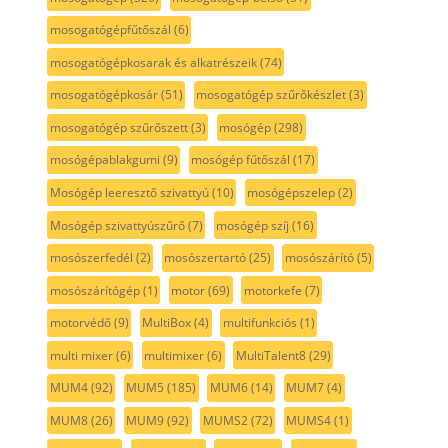
mosogatógépfűtőszál
(6)
mosogatógépkosarak és alkatrészeik
(74)
mosogatógépkosár
(51)
mosogatógép szűrőkészlet
(3)
mosogatógép szűrőszett
(3)
mosógép
(298)
mosógépablakgumi
(9)
mosógép fűtőszál
(17)
Mosógép leeresztő szivattyú
(10)
mosógépszelep
(2)
Mosógép szivattyúszűrő
(7)
mosógép szíj
(16)
mosószerfedél
(2)
mosószertartó
(25)
mosószárító
(5)
mosószárítógép
(1)
motor
(69)
motorkefe
(7)
motorvédő
(9)
MultiBox
(4)
multifunkciós
(1)
multi mixer
(6)
multimixer
(6)
MultiTalent8
(29)
MUM4
(92)
MUM5
(185)
MUM6
(14)
MUM7
(4)
MUM8
(26)
MUM9
(92)
MUMS2
(72)
MUMS4
(1)