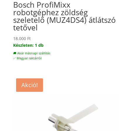
Bosch ProfiMixx
robotgéphez zöldség
szeletelő (MUZ4DS4) átlátszó
tetővel
18.000
Ft
Készleten: 1 db
🚚 Akár másnapi szállítás
✅ Magyar raktárról
Akció!