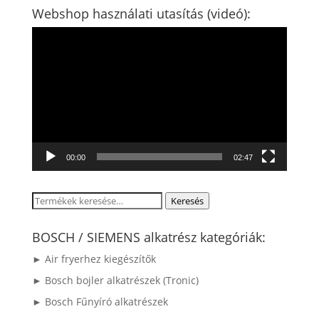
Webshop használati utasítás (videó):
Videólejátszó
00:00
02:47
Keresés
Keresés
a
következőre:
BOSCH / SIEMENS alkatrész kategóriák:
► Air fryerhez kiegészítők
► Bosch bojler alkatrészek (Tronic)
► Bosch Fűnyíró alkatrészek