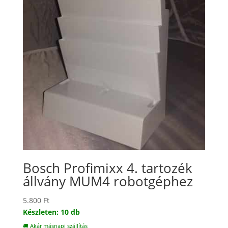
Bosch Profimixx 4. tartozék
állvány MUM4 robotgéphez
5.800
Ft
Készleten: 10 db
🚚 Akár másnapi szállítás