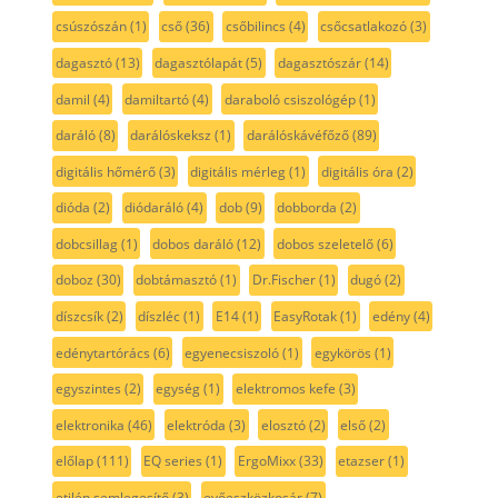
csúszószán
(1)
cső
(36)
csőbilincs
(4)
csőcsatlakozó
(3)
dagasztó
(13)
dagasztólapát
(5)
dagasztószár
(14)
damil
(4)
damiltartó
(4)
daraboló csiszológép
(1)
daráló
(8)
darálóskeksz
(1)
darálóskávéfőző
(89)
digitális hőmérő
(3)
digitális mérleg
(1)
digitális óra
(2)
dióda
(2)
diódaráló
(4)
dob
(9)
dobborda
(2)
dobcsillag
(1)
dobos daráló
(12)
dobos szeletelő
(6)
doboz
(30)
dobtámasztó
(1)
Dr.Fischer
(1)
dugó
(2)
díszcsík
(2)
díszléc
(1)
E14
(1)
EasyRotak
(1)
edény
(4)
edénytartórács
(6)
egyenecsiszoló
(1)
egykörös
(1)
egyszintes
(2)
egység
(1)
elektromos kefe
(3)
elektronika
(46)
elektróda
(3)
elosztó
(2)
első
(2)
előlap
(111)
EQ series
(1)
ErgoMixx
(33)
etazser
(1)
etilén semlegesítő
(3)
evőeszközkosár
(7)