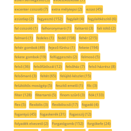
excenter csiszoló
(7)
extra mélytepsi
(2)
ezüst
(45)
ezüstlap
(2)
fagyasztó
(152)
fagylalt
(4)
fagylaltkészítő
(6)
fal csiszoló
(1)
falhoronymaró
(1)
falitartó
(3)
fali töltő
(2)
falmaró
(1)
fedeles
(1)
fedél
(158)
fehér
(215)
fehér gombok
(49)
fejező fűrész
(1)
fekete
(194)
fekete gombok
(19)
felfüggesztés
(2)
felmosó
(5)
felső
(36)
felsőfűtőszál
(12)
felsőház
(7)
felső házrész
(8)
felsőmaró
(3)
feltét
(65)
felújító készlet
(15)
felültöltős mosógép
(5)
feszítő emelő
(1)
filc
(3)
filter
(128)
filtertartó
(5)
finom szűrő
(3)
fiók
(133)
flex
(5)
flexibilis
(3)
flexibiliscső
(17)
fogadó
(4)
fogantyú
(45)
fogaskerék
(31)
fogasszíj
(12)
folyadék elvezető
(2)
Forgatógomb
(152)
forgókefe
(24)