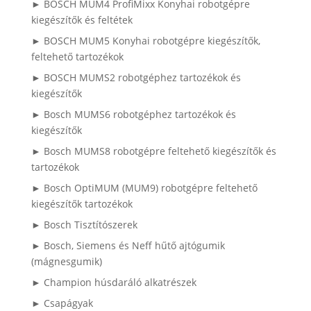
► BOSCH MUM4 ProfiMixx Konyhai robotgépre
kiegészítők és feltétek
► BOSCH MUM5 Konyhai robotgépre kiegészítők,
feltehető tartozékok
► BOSCH MUMS2 robotgéphez tartozékok és
kiegészítők
► Bosch MUMS6 robotgéphez tartozékok és
kiegészítők
► Bosch MUMS8 robotgépre feltehető kiegészítők és
tartozékok
► Bosch OptiMUM (MUM9) robotgépre feltehető
kiegészítők tartozékok
► Bosch Tisztítószerek
► Bosch, Siemens és Neff hűtő ajtógumik
(mágnesgumik)
► Champion húsdaráló alkatrészek
► Csapágyak