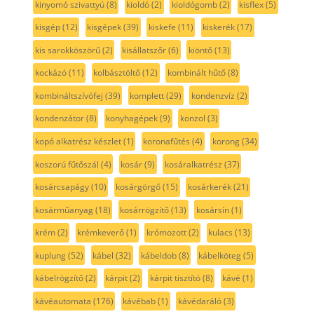
kinyomó szivattyú
(8)
kioldó
(2)
kioldógomb
(2)
kisflex
(5)
kisgép
(12)
kisgépek
(39)
kiskefe
(11)
kiskerék
(17)
kis sarokköszörű
(2)
kisállatszőr
(6)
kiöntő
(13)
kockázó
(11)
kolbásztöltő
(12)
kombinált hűtő
(8)
kombináltszívófej
(39)
komplett
(29)
kondenzvíz
(2)
kondenzátor
(8)
konyhagépek
(9)
konzol
(3)
kopó alkatrész készlet
(1)
koronafűtés
(4)
korong
(34)
koszorú fűtőszál
(4)
kosár
(9)
kosáralkatrész
(37)
kosárcsapágy
(10)
kosárgörgő
(15)
kosárkerék
(21)
kosárműanyag
(18)
kosárrögzítő
(13)
kosársín
(1)
krém
(2)
krémkeverő
(1)
krómozott
(2)
kulacs
(13)
kuplung
(52)
kábel
(32)
kábeldob
(8)
kábelköteg
(5)
kábelrögzítő
(2)
kárpit
(2)
kárpit tisztító
(8)
kávé
(1)
kávéautomata
(176)
kávébab
(1)
kávédaráló
(3)