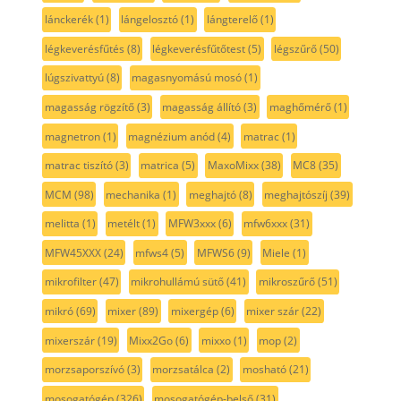
lánckerék
(1)
lángelosztó
(1)
lángterelő
(1)
légkeverésfűtés
(8)
légkeverésfűtőtest
(5)
légszűrő
(50)
lúgszivattyú
(8)
magasnyomású mosó
(1)
magasság rögzítő
(3)
magasság állító
(3)
maghőmérő
(1)
magnetron
(1)
magnézium anód
(4)
matrac
(1)
matrac tiszító
(3)
matrica
(5)
MaxoMixx
(38)
MC8
(35)
MCM
(98)
mechanika
(1)
meghajtó
(8)
meghajtószíj
(39)
melitta
(1)
metélt
(1)
MFW3xxx
(6)
mfw6xxx
(31)
MFW45XXX
(24)
mfws4
(5)
MFWS6
(9)
Miele
(1)
mikrofilter
(47)
mikrohullámú sütő
(41)
mikroszűrő
(51)
mikró
(69)
mixer
(89)
mixergép
(6)
mixer szár
(22)
mixerszár
(19)
Mixx2Go
(6)
mixxo
(1)
mop
(2)
morzsaporszívó
(3)
morzsatálca
(2)
mosható
(21)
mosogatógép
(326)
mosogatógép-belső
(31)