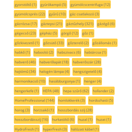
gyorstöltő
(1)
gyúrókampó
(5)
gyümölcscentrifuga
(12)
gyümölcsprés
(22)
gyűrű
(10)
gáz csatlakozó
(3)
gázrózsa
(17)
gáztepsi
(21)
gáztűzhely
(321)
gázégő
(6)
gégecső
(23)
gépház
(5)
görgő
(12)
gőz
(1)
gőzkivezető
(1)
gőzsütő
(33)
gőzterelő
(2)
gőzállomás
(1)
habkő
(1)
habosító
(2)
habszivacs
(6)
habtárcsa
(1)
habverő
(46)
habverőlapát
(18)
habverőszár
(28)
hajtómű
(34)
halogén lámpa
(4)
hangszigetelő
(4)
harmonikacső
(10)
hasábburgonya
(1)
henger
(4)
hengerkefe
(1)
HEPA
(48)
hepa szűrő
(62)
hollander
(2)
HomeProfessional
(144)
homlokkerék
(3)
hordozható
(5)
horog
(3)
horzsakő
(1)
hosszbordás szíj
(28)
hosszbordásszíj
(16)
hurkatöltő
(6)
huzal
(1)
huzat
(1)
HydroFresh
(1)
hyperFresh
(3)
hálózati kábel
(1)