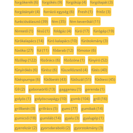
forgókerék
(6)
forgókés
(9)
forgókúp
(4)
forgólapát
(3)
forgótányér
(4)
forrázó egység
(6)
Fresh
(1)
fritőz
(3)
funkcióválasztó
(39)
fém
(35)
fém keverőtál
(11)
fémtető
(1)
fésű
(1)
földgáz
(4)
fúró
(17)
fúrógép
(19)
fúrókalapács
(14)
fúró kalapács
(10)
fúrótokmány
(3)
fúvóka
(27)
fül
(11)
fődarab
(12)
főmotor
(6)
főzőlap
(122)
főzőrács
(6)
főzőzóna
(1)
fűnyíró
(52)
fűnyírókés
(6)
fűrész
(6)
fűszellőztető
(4)
fűtés
(40)
fűtéspumpa
(6)
fűtőbetét
(43)
fűtőszál
(51)
fűtőtest
(45)
G9
(2)
gabonaörlő
(13)
gaggenau
(1)
gerenda
(1)
golyós
(1)
golyóscsapágy
(10)
gomb
(104)
grill
(16)
grillbetét
(3)
grillrács
(5)
gumi
(77)
gumibak
(14)
gumicső
(18)
gumiláb
(14)
gyalu
(3)
gyalugép
(1)
gyerekzár
(2)
gyorsdaraboló
(2)
gyorstokmány
(3)