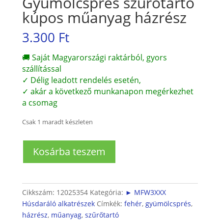
Gyümölcsprés szűrőtartó
kúpos műanyag házrész
3.300
Ft
🚚 Saját Magyarországi raktárból, gyors
szállítással
✓ Délig leadott rendelés esetén,
✓ akár a következő munkanapon megérkezhet
a csomag
Csak 1 maradt készleten
Gyümölcsprés
Kosárba teszem
szűrőtartó
kúpos
műanyag
házrész
Cikkszám:
12025354
Kategória:
► MFW3XXX
mennyiség
Húsdaráló alkatrészek
Címkék:
fehér
,
gyümölcsprés
,
házrész
,
műanyag
,
szűrőtartó