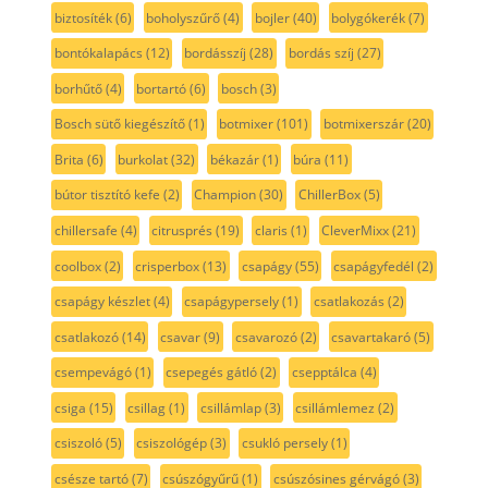
biztosíték
(6)
boholyszűrő
(4)
bojler
(40)
bolygókerék
(7)
bontókalapács
(12)
bordásszíj
(28)
bordás szíj
(27)
borhűtő
(4)
bortartó
(6)
bosch
(3)
Bosch sütő kiegészítő
(1)
botmixer
(101)
botmixerszár
(20)
Brita
(6)
burkolat
(32)
békazár
(1)
búra
(11)
bútor tisztító kefe
(2)
Champion
(30)
ChillerBox
(5)
chillersafe
(4)
citrusprés
(19)
claris
(1)
CleverMixx
(21)
coolbox
(2)
crisperbox
(13)
csapágy
(55)
csapágyfedél
(2)
csapágy készlet
(4)
csapágypersely
(1)
csatlakozás
(2)
csatlakozó
(14)
csavar
(9)
csavarozó
(2)
csavartakaró
(5)
csempevágó
(1)
csepegés gátló
(2)
csepptálca
(4)
csiga
(15)
csillag
(1)
csillámlap
(3)
csillámlemez
(2)
csiszoló
(5)
csiszológép
(3)
csukló persely
(1)
csésze tartó
(7)
csúszógyűrű
(1)
csúszósines gérvágó
(3)