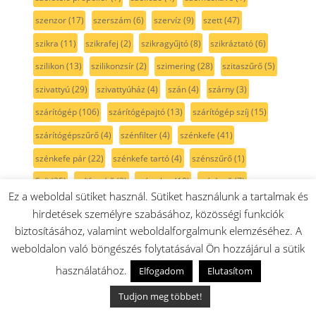
szenzor
(17)
szerszám
(6)
szervíz
(9)
szett
(47)
szikra
(11)
szikrafej
(2)
szikragyűjtó
(8)
szikráztató
(6)
szilikon
(13)
szilikonzsír
(2)
szimering
(28)
szitaszűrő
(5)
szivattyú
(29)
szivattyúház
(4)
szán
(4)
szárny
(3)
szárítógép
(106)
szárítógépajtó
(13)
szárítógép szíj
(15)
szárítógépszűrő
(4)
szénfilter
(4)
szénkefe
(41)
szénkefe pár
(22)
szénkefe tartó
(4)
szénszűrő
(1)
Szíj
(25)
szíjfeszítő
(3)
színtelen
(10)
szívócső
(7)
Ez a weboldal sütiket használ. Sütiket használunk a tartalmak és
szívófej
(92)
szórófej
(3)
szórókar
(9)
szögcsiszoló
(1)
hirdetések személyre szabásához, közösségi funkciók
szögfúró
(1)
szögpolírozó
(1)
szöszszedő
(3)
biztosításához, valamint weboldalforgalmunk elemzéséhez. A
weboldalon való böngészés folytatásával Ön hozzájárul a sütik
szöszszűrő
(5)
szürke
(36)
szűkítő
(2)
szűrő
(175)
használatához.
Elfogadom
Elutasítom
szűrőtartó
(6)
sárga
(3)
sín
(5)
sótartály
(7)
sötétkék
(3)
sövénynyíró
(1)
sütemény kinyomó
(3)
Tudjon meg többet!