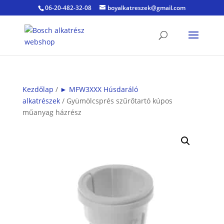
06-20-482-32-08
boyalkatreszek@gmail.com
Kezdőlap
/
► MFW3XXX Húsdaráló
alkatrészek
/ Gyümölcsprés szűrőtartó kúpos
műanyag házrész