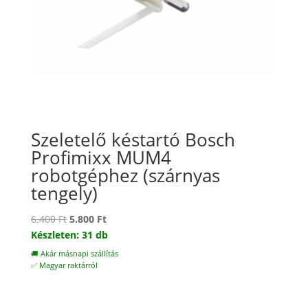
Szeletelő késtartó Bosch
Profimixx MUM4
robotgéphez (szárnyas
tengely)
Original
Current
6.400
Ft
5.800
Ft
price
price
Készleten: 31 db
was:
is:
🚚 Akár másnapi szállítás
6.400 Ft.
5.800 Ft.
✅ Magyar raktárról