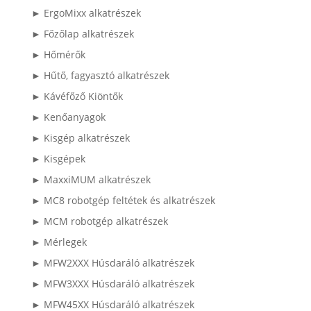
► ErgoMixx alkatrészek
► Főzőlap alkatrészek
► Hőmérők
► Hűtő, fagyasztó alkatrészek
► Kávéfőző Kiöntők
► Kenőanyagok
► Kisgép alkatrészek
► Kisgépek
► MaxxiMUM alkatrészek
► MC8 robotgép feltétek és alkatrészek
► MCM robotgép alkatrészek
► Mérlegek
► MFW2XXX Húsdaráló alkatrészek
► MFW3XXX Húsdaráló alkatrészek
► MFW45XX Húsdaráló alkatrészek