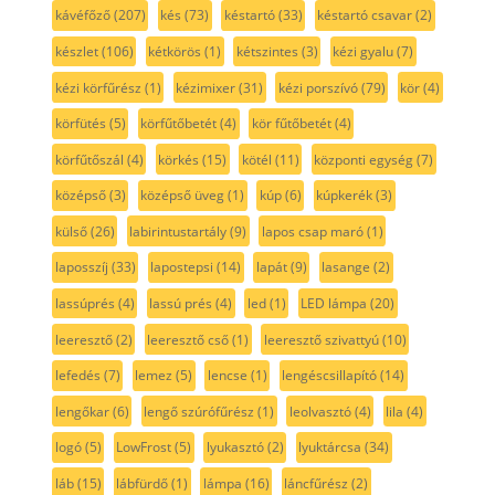
kávéfőző
(207)
kés
(73)
késtartó
(33)
késtartó csavar
(2)
készlet
(106)
kétkörös
(1)
kétszintes
(3)
kézi gyalu
(7)
kézi körfűrész
(1)
kézimixer
(31)
kézi porszívó
(79)
kör
(4)
körfütés
(5)
körfűtőbetét
(4)
kör fűtőbetét
(4)
körfűtőszál
(4)
körkés
(15)
kötél
(11)
központi egység
(7)
középső
(3)
középső üveg
(1)
kúp
(6)
kúpkerék
(3)
külső
(26)
labirintustartály
(9)
lapos csap maró
(1)
laposszíj
(33)
lapostepsi
(14)
lapát
(9)
lasange
(2)
lassúprés
(4)
lassú prés
(4)
led
(1)
LED lámpa
(20)
leeresztő
(2)
leeresztő cső
(1)
leeresztő szivattyú
(10)
lefedés
(7)
lemez
(5)
lencse
(1)
lengéscsillapító
(14)
lengőkar
(6)
lengő szúrófűrész
(1)
leolvasztó
(4)
lila
(4)
logó
(5)
LowFrost
(5)
lyukasztó
(2)
lyuktárcsa
(34)
láb
(15)
lábfürdő
(1)
lámpa
(16)
láncfűrész
(2)