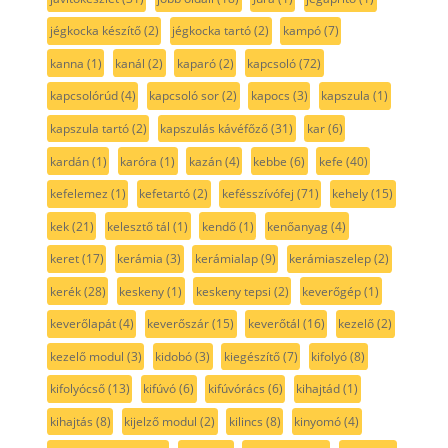
jégkocka készítő
(2)
jégkocka tartó
(2)
kampó
(7)
kanna
(1)
kanál
(2)
kaparó
(2)
kapcsoló
(72)
kapcsolórúd
(4)
kapcsoló sor
(2)
kapocs
(3)
kapszula
(1)
kapszula tartó
(2)
kapszulás kávéfőző
(31)
kar
(6)
kardán
(1)
karóra
(1)
kazán
(4)
kebbe
(6)
kefe
(40)
kefelemez
(1)
kefetartó
(2)
kefésszívófej
(71)
kehely
(15)
kek
(21)
kelesztő tál
(1)
kendő
(1)
kenőanyag
(4)
keret
(17)
kerámia
(3)
kerámialap
(9)
kerámiaszelep
(2)
kerék
(28)
keskeny
(1)
keskeny tepsi
(2)
keverőgép
(1)
keverőlapát
(4)
keverőszár
(15)
keverőtál
(16)
kezelő
(2)
kezelő modul
(3)
kidobó
(3)
kiegészítő
(7)
kifolyó
(8)
kifolyócső
(13)
kifúvó
(6)
kifúvórács
(6)
kihajtád
(1)
kihajtás
(8)
kijelző modul
(2)
kilincs
(8)
kinyomó
(4)