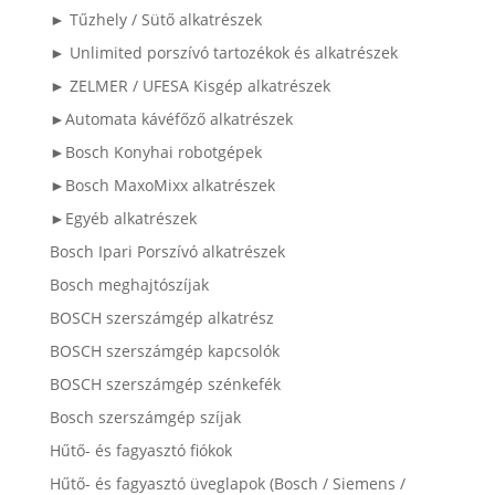
► Tűzhely / Sütő alkatrészek
► Unlimited porszívó tartozékok és alkatrészek
► ZELMER / UFESA Kisgép alkatrészek
►Automata kávéfőző alkatrészek
►Bosch Konyhai robotgépek
►Bosch MaxoMixx alkatrészek
►Egyéb alkatrészek
Bosch Ipari Porszívó alkatrészek
Bosch meghajtószíjak
BOSCH szerszámgép alkatrész
BOSCH szerszámgép kapcsolók
BOSCH szerszámgép szénkefék
Bosch szerszámgép szíjak
Hűtő- és fagyasztó fiókok
Hűtő- és fagyasztó üveglapok (Bosch / Siemens /