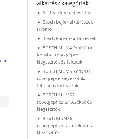
alkatrész kategóriák:
► Air fryerhez kiegészítők
► Bosch bojler alkatrészek
(Tronic)
► Bosch Fűnyíró alkatrészek
► BOSCH MUM4 ProfiMixx
Konyhai robotgépre
a:
►
kiegészítők és feltétek
► BOSCH MUM5 Konyhai
robotgépre kiegészítők,
feltehető tartozékok
► BOSCH MUMS2
robotgéphez tartozékok és
kiegészítők
► Bosch MUMS6
robotgéphez tartozékok és
kiegészítők