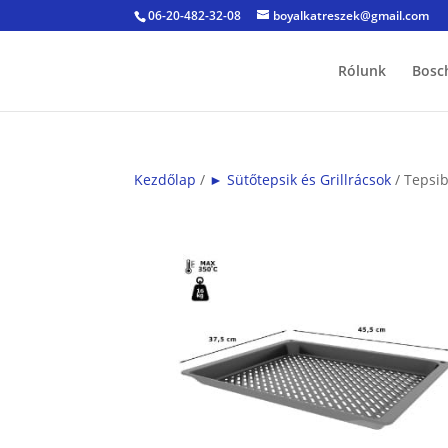
06-20-482-32-08
boyalkatreszek@gmail.com
Rólunk
Bosc
Kezdőlap
/
► Sütőtepsik és Grillrácsok
/ Tepsib