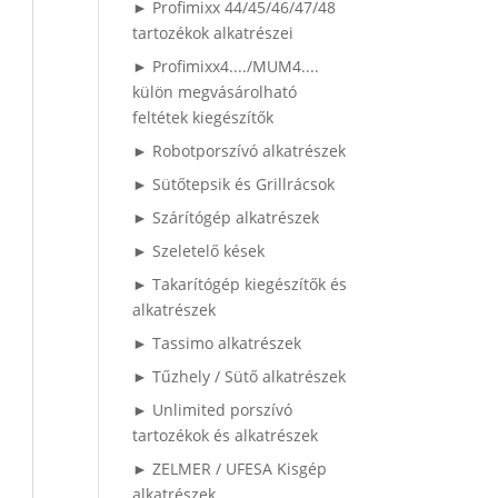
► Profimixx 44/45/46/47/48
tartozékok alkatrészei
► Profimixx4..../MUM4....
külön megvásárolható
feltétek kiegészítők
► Robotporszívó alkatrészek
► Sütőtepsik és Grillrácsok
► Szárítógép alkatrészek
► Szeletelő kések
► Takarítógép kiegészítők és
alkatrészek
► Tassimo alkatrészek
► Tűzhely / Sütő alkatrészek
► Unlimited porszívó
tartozékok és alkatrészek
► ZELMER / UFESA Kisgép
alkatrészek