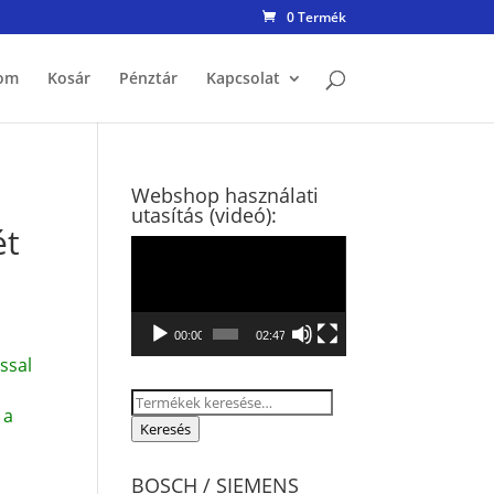
0 Termék
om
Kosár
Pénztár
Kapcsolat
Webshop használati
utasítás (videó):
ét
Videólejátszó
00:00
02:47
ssal
Keresés
 a
a
Keresés
következőre:
BOSCH / SIEMENS