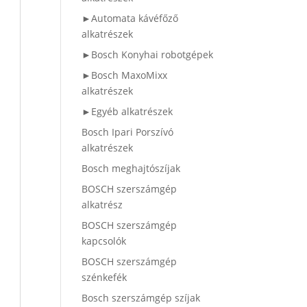
►Automata kávéfőző
alkatrészek
►Bosch Konyhai robotgépek
►Bosch MaxoMixx
alkatrészek
►Egyéb alkatrészek
Bosch Ipari Porszívó
alkatrészek
Bosch meghajtószíjak
BOSCH szerszámgép
alkatrész
BOSCH szerszámgép
kapcsolók
BOSCH szerszámgép
szénkefék
Bosch szerszámgép szíjak