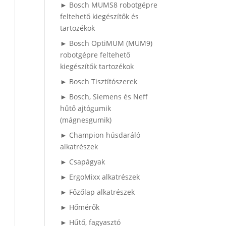
► Bosch MUMS8 robotgépre
feltehető kiegészítők és
tartozékok
► Bosch OptiMUM (MUM9)
robotgépre feltehető
kiegészítők tartozékok
► Bosch Tisztítószerek
► Bosch, Siemens és Neff
hűtő ajtógumik
(mágnesgumik)
► Champion húsdaráló
alkatrészek
► Csapágyak
► ErgoMixx alkatrészek
► Főzőlap alkatrészek
► Hőmérők
► Hűtő, fagyasztó