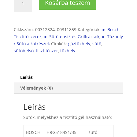
Kosárba teszem
/
Siemens
/
NEFF
Cikkszám:
00312324, 00311859
Kategóriák:
► Bosch
sütő
Tisztítószerek
,
► Sütőtepsik és Grillrácsok
,
► Tűzhely
kefés
/ Sütő alkatrészek
Címkék:
gáztűzhely
,
sütő
,
tisztító
sütőbelső
,
tisztítószer
,
tűzhely
gél
(200ml)
mennyiség
Leírás
Vélemények (0)
Leírás
Sütők, melyekhez a tisztító gél használható:
BOSCH
HRG5184S1/35
sütő