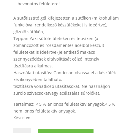
bevonatos felületere!
A sütőtisztító gél kifejezetten a sütőkön (mikrohullám
funkcióval rendelkező készülékeket is ideértve),
gőzölő sütőkön,
Teppan Yaki sütőfelületeken és tepsiken (a
zománcozott és rozsdamentes acélból készült
felületeket is ideértve) jelentkező makacs
szennyeződések eltávolítását célzó intenzív
tisztításra alkalmas.
Használati utasítás: Gondosan olvassa el a készülék
kézikönyvében található,
tisztításra vonatkozó utasításokat. Ne használjon
súroló szivacsokatvagy acélszálas súrolókat.
Tartalmaz: < 5 % anionos felületaktív anyagok,< 5 %
nem ionos felületaktív anyagok.
Készleten
Bosch