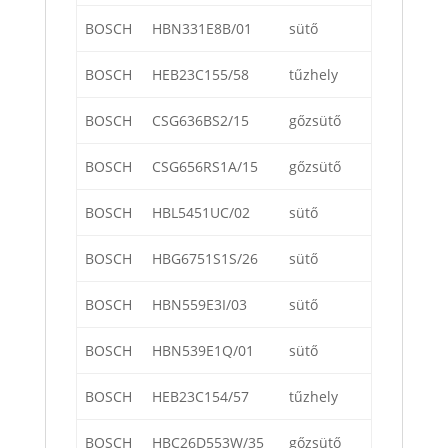
BOSCH
HBN331E8B/01
sütő
BOSCH
HEB23C155/58
tűzhely
BOSCH
CSG636BS2/15
gőzsütő
BOSCH
CSG656RS1A/15
gőzsütő
BOSCH
HBL5451UC/02
sütő
BOSCH
HBG6751S1S/26
sütő
BOSCH
HBN559E3I/03
sütő
BOSCH
HBN539E1Q/01
sütő
BOSCH
HEB23C154/57
tűzhely
BOSCH
HBC26D553W/35
gőzsütő