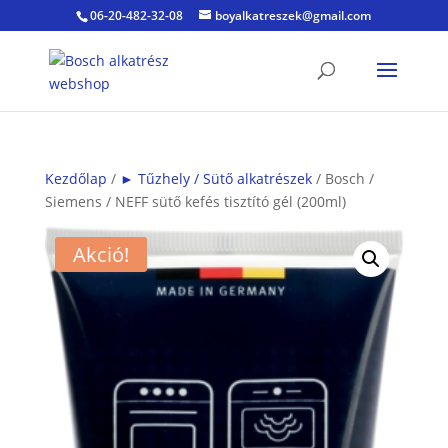
06-20-482-32-08
boyalkatreszek@gmail.com
Kezdőlap
/
► Tűzhely / Sütő alkatrészek
/ Bosch /
Siemens / NEFF sütő kefés tisztító gél (200ml)
Akció!