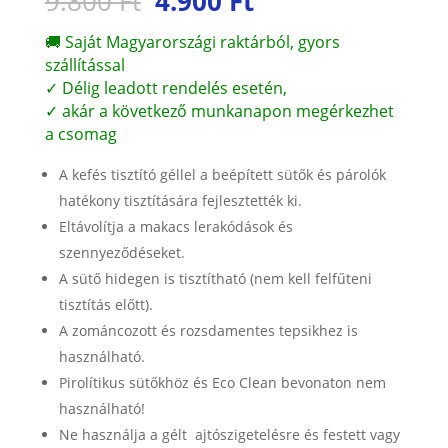
9.800
Ft
4.900
Ft
price
price
was:
is:
🚚 Saját Magyarországi raktárból, gyors
9.800 Ft.
4.900 Ft.
szállítással
✓ Délig leadott rendelés esetén,
✓ akár a következő munkanapon megérkezhet
a csomag
A kefés tisztító géllel a beépített sütők és párolók
hatékony tisztítására fejlesztették ki.
Eltávolítja a makacs lerakódások és
szennyeződéseket.
A sütő hidegen is tisztítható (nem kell felfűteni
tisztítás előtt).
A zománcozott és rozsdamentes tepsikhez is
használható.
Pirolítikus sütőkhöz és Eco Clean bevonaton nem
használható!
Ne használja a gélt ajtószigetelésre és festett vagy