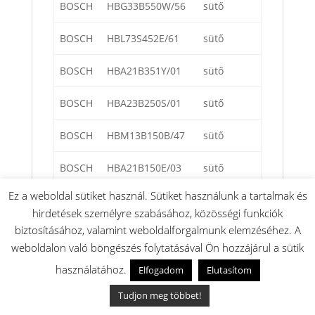
BOSCH
HBG33B550W/56
sütő
BOSCH
HBL73S452E/61
sütő
BOSCH
HBA21B351Y/01
sütő
BOSCH
HBA23B250S/01
sütő
BOSCH
HBM13B150B/47
sütő
BOSCH
HBA21B150E/03
sütő
Ez a weboldal sütiket használ. Sütiket használunk a tartalmak és
BOSCH
HBG33B550B/61
sütő
hirdetések személyre szabásához, közösségi funkciók
biztosításához, valamint weboldalforgalmunk elemzéséhez. A
BOSCH
HEB33D350/45
tűzhely
weboldalon való böngészés folytatásával Ön hozzájárul a sütik
BOSCH
HBG636ES1/15
sütő
használatához.
Elfogadom
Elutasítom
Tudjon meg többet!
BOSCH
HBN331E1GB/01
sütő