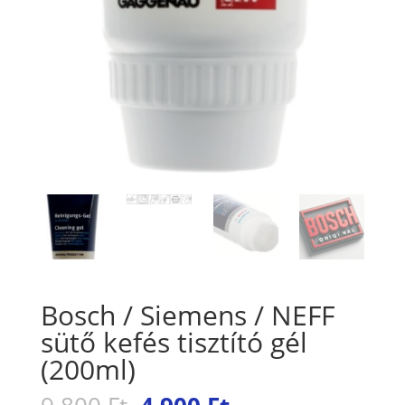
Bosch / Siemens / NEFF
sütő kefés tisztító gél
(200ml)
Original
Current