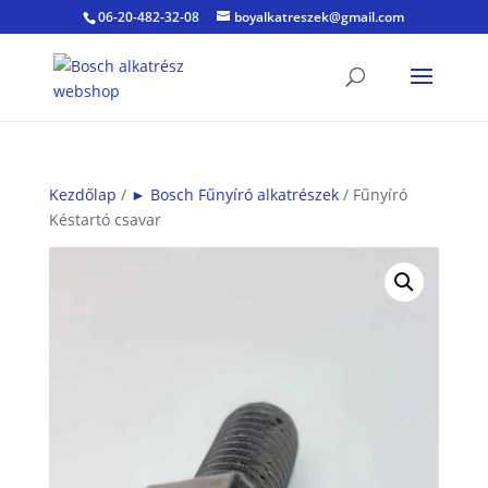
06-20-482-32-08
boyalkatreszek@gmail.com
Kezdőlap
/
► Bosch Fűnyíró alkatrészek
/ Fűnyíró
Késtartó csavar