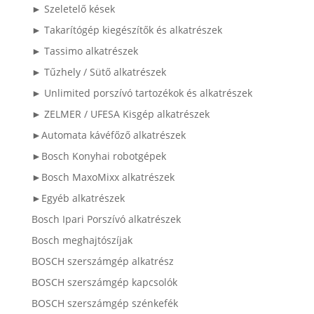
► Szeletelő kések
► Takarítógép kiegészítők és alkatrészek
► Tassimo alkatrészek
► Tűzhely / Sütő alkatrészek
► Unlimited porszívó tartozékok és alkatrészek
► ZELMER / UFESA Kisgép alkatrészek
►Automata kávéfőző alkatrészek
►Bosch Konyhai robotgépek
►Bosch MaxoMixx alkatrészek
►Egyéb alkatrészek
Bosch Ipari Porszívó alkatrészek
Bosch meghajtószíjak
BOSCH szerszámgép alkatrész
BOSCH szerszámgép kapcsolók
BOSCH szerszámgép szénkefék