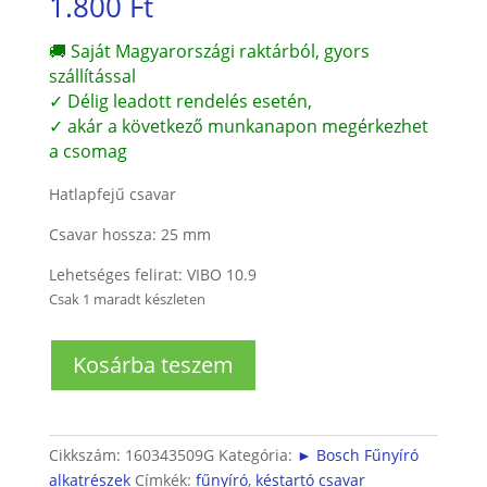
1.800
Ft
🚚 Saját Magyarországi raktárból, gyors
szállítással
✓ Délig leadott rendelés esetén,
✓ akár a következő munkanapon megérkezhet
a csomag
Hatlapfejű csavar
Csavar hossza: 25 mm
Lehetséges felirat: VIBO 10.9
Csak 1 maradt készleten
Fűnyíró
Kosárba teszem
Késtartó
csavar
mennyiség
Cikkszám:
160343509G
Kategória:
► Bosch Fűnyíró
alkatrészek
Címkék:
fűnyíró
,
késtartó csavar