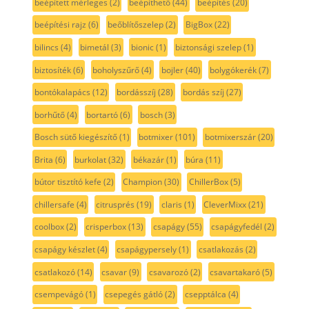
beépített mérleges
(2)
beépíthető
(44)
beépítés
(20)
beépítési rajz
(6)
beőblítőszelep
(2)
BigBox
(22)
bilincs
(4)
bimetál
(3)
bionic
(1)
biztonsági szelep
(1)
biztosíték
(6)
boholyszűrő
(4)
bojler
(40)
bolygókerék
(7)
bontókalapács
(12)
bordásszíj
(28)
bordás szíj
(27)
borhűtő
(4)
bortartó
(6)
bosch
(3)
Bosch sütő kiegészítő
(1)
botmixer
(101)
botmixerszár
(20)
Brita
(6)
burkolat
(32)
békazár
(1)
búra
(11)
bútor tisztító kefe
(2)
Champion
(30)
ChillerBox
(5)
chillersafe
(4)
citrusprés
(19)
claris
(1)
CleverMixx
(21)
coolbox
(2)
crisperbox
(13)
csapágy
(55)
csapágyfedél
(2)
csapágy készlet
(4)
csapágypersely
(1)
csatlakozás
(2)
csatlakozó
(14)
csavar
(9)
csavarozó
(2)
csavartakaró
(5)
csempevágó
(1)
csepegés gátló
(2)
csepptálca
(4)