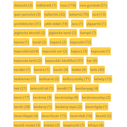
illatosító
(3)
indítórelé
(1)
inox
(116)
inox gombok
(51)
ipari porszívó
(3)
italkorlát
(32)
italtartó
(70)
izzó
(13)
javítókészlet
(31)
jobb oldali
(18)
Jura
(1)
jégaprító
(1)
jégkocka készítő
(2)
jégkocka tartó
(2)
kampó
(7)
kanna
(1)
kanál
(2)
kaparó
(2)
kapcsoló
(72)
kapcsolórúd
(4)
kapcsoló sor
(2)
kapocs
(3)
kapszula
(1)
kapszula tartó
(2)
kapszulás kávéfőző
(31)
kar
(6)
kardán
(1)
karóra
(1)
kazán
(4)
kebbe
(6)
kefe
(40)
kefelemez
(1)
kefetartó
(2)
kefésszívófej
(71)
kehely
(15)
kek
(21)
kelesztő tál
(1)
kendő
(1)
kenőanyag
(4)
keret
(17)
kerámia
(3)
kerámialap
(9)
kerámiaszelep
(2)
kerék
(28)
keskeny
(1)
keskeny tepsi
(2)
keverőgép
(1)
keverőlapát
(4)
keverőszár
(15)
keverőtál
(16)
kezelő
(2)
kezelő modul
(3)
kidobó
(3)
kiegészítő
(7)
kifolyó
(8)