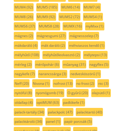
MUM4
(92)
MUM5
(185)
MUM6
(14)
MUM7
(4)
MUM8
(26)
MUM9
(92)
MUMS2
(72)
MUMS4
(1)
MUMS6
(37)
MUMS8
(28)
MUMX
(16)
myMixx
(1)
mágnes
(2)
mágnesgumi
(27)
mágnesszelep
(7)
mákdaráló
(4)
mák daráló
(2)
méhviaszos kendő
(1)
mélyhűtő
(108)
mélyhűtőleolvasztó
(2)
mélytepsi
(13)
mérleg
(2)
mérőpohár
(6)
műanyag
(31)
nagyflex
(5)
nagykefe
(7)
narancssárga
(3)
nedvesköszörű
(1)
Neff
(20)
Nivona
(1)
nofrost
(13)
no frost
(2)
ntc
(3)
nyitófül
(8)
nyomógomb
(19)
O-gyűrű
(20)
olajsütő
(1)
oldallap
(4)
optiMUM
(63)
padlókefe
(1)
palack-tartály
(34)
palackpolc
(47)
palacktartó
(40)
palacktároló
(34)
panel
(1)
papír porzsák
(5)