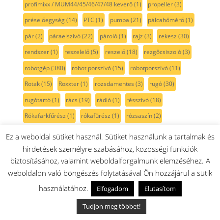
profimixx / MUM44/45/46/47/48 keverő
(1)
propeller
(3)
préselőegység
(14)
PTC
(1)
pumpa
(21)
pálcahőmérő
(1)
pár
(2)
páraelszívó
(22)
pároló
(1)
rajz
(3)
rekesz
(30)
rendszer
(1)
reszelelő
(5)
reszelő
(18)
rezgőcsiszoló
(3)
robotgép
(380)
robot porszívó
(15)
robotporszívó
(11)
Rotak
(15)
Roxxter
(1)
rozsdamentes
(3)
rugó
(30)
rugótartó
(1)
rács
(19)
rádió
(1)
résszívó
(18)
Rókafarkfűrész
(1)
rókafűrész
(1)
rózsaszín
(2)
rögzítő
(30)
röszti
(2)
rúdmixer
(102)
rúdmixerszár
(20)
Ez a weboldal sütiket használ. Sütiket használunk a tartalmak és
sablon
(5)
sarokcsiszoló
(10)
sarokelem
(1)
hirdetések személyre szabásához, közösségi funkciók
biztosításához, valamint weboldalforgalmunk elemzéséhez. A
sarokköszörű
(2)
serie2
(11)
serie 6
(6)
serie 8
(9)
weboldalon való böngészés folytatásával Ön hozzájárul a sütik
side by side
(32)
Siemens
(218)
SilentMixx
(18)
skil
(8)
használatához.
Elfogadom
Elutasítom
smoothie
(13)
spagetti
(1)
Spotless
(1)
spray
(1)
stift
(8)
Tudjon meg többet!
szabályzó
(4)
szalagcsiszoló
(4)
szalagfeszítő
(1)