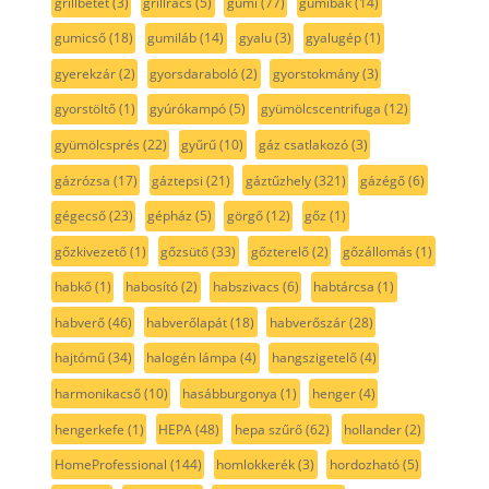
grillbetét
(3)
grillrács
(5)
gumi
(77)
gumibak
(14)
gumicső
(18)
gumiláb
(14)
gyalu
(3)
gyalugép
(1)
gyerekzár
(2)
gyorsdaraboló
(2)
gyorstokmány
(3)
gyorstöltő
(1)
gyúrókampó
(5)
gyümölcscentrifuga
(12)
gyümölcsprés
(22)
gyűrű
(10)
gáz csatlakozó
(3)
gázrózsa
(17)
gáztepsi
(21)
gáztűzhely
(321)
gázégő
(6)
gégecső
(23)
gépház
(5)
görgő
(12)
gőz
(1)
gőzkivezető
(1)
gőzsütő
(33)
gőzterelő
(2)
gőzállomás
(1)
habkő
(1)
habosító
(2)
habszivacs
(6)
habtárcsa
(1)
habverő
(46)
habverőlapát
(18)
habverőszár
(28)
hajtómű
(34)
halogén lámpa
(4)
hangszigetelő
(4)
harmonikacső
(10)
hasábburgonya
(1)
henger
(4)
hengerkefe
(1)
HEPA
(48)
hepa szűrő
(62)
hollander
(2)
HomeProfessional
(144)
homlokkerék
(3)
hordozható
(5)