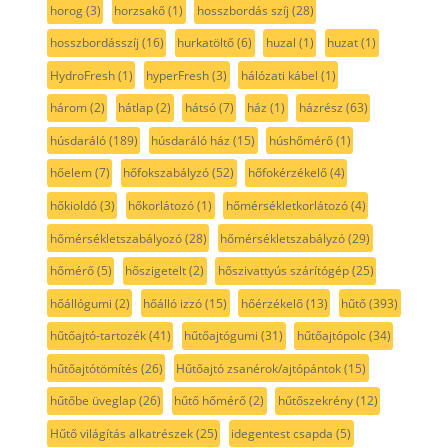
horog
(3)
horzsakő
(1)
hosszbordás szíj
(28)
hosszbordásszíj
(16)
hurkatöltő
(6)
huzal
(1)
huzat
(1)
HydroFresh
(1)
hyperFresh
(3)
hálózati kábel
(1)
három
(2)
hátlap
(2)
hátsó
(7)
ház
(1)
házrész
(63)
húsdaráló
(189)
húsdaráló ház
(15)
húshőmérő
(1)
hőelem
(7)
hőfokszabályzó
(52)
hőfokérzékelő
(4)
hőkioldó
(3)
hőkorlátozó
(1)
hőmérsékletkorlátozó
(4)
hőmérsékletszabályozó
(28)
hőmérsékletszabályzó
(29)
hőmérő
(5)
hőszigetelt
(2)
hőszivattyús szárítógép
(25)
hőállógumi
(2)
hőálló izzó
(15)
hőérzékelő
(13)
hűtő
(393)
hűtőajtó-tartozék
(41)
hűtőajtógumi
(31)
hűtőajtópolc
(34)
hűtőajtótömítés
(26)
Hűtőajtó zsanérok/ajtópántok
(15)
hűtőbe üveglap
(26)
hűtő hőmérő
(2)
hűtőszekrény
(12)
Hűtő világítás alkatrészek
(25)
idegentest csapda
(5)