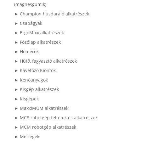
(mágnesgumik)
► Champion húsdaráló alkatrészek
► Csapágyak
► ErgoMixx alkatrészek
► Főzőlap alkatrészek
► Hőmérők
► Hűtő, fagyasztó alkatrészek
► Kávéfőző Kiöntők
► Kenőanyagok
► Kisgép alkatrészek
► Kisgépek
► MaxxiMUM alkatrészek
► MC8 robotgép feltétek és alkatrészek
► MCM robotgép alkatrészek
► Mérlegek