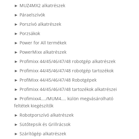
► MUZ4MX2 alkatrészek
► Páraelszívók
► Porszívó alkatrészek
► Porzsákok
► Power for All termékek
► PowerMixx alkatrészek
► Profimixx 44/45/46/47/48 robotgép alkatrészek
► Profimixx 44/45/46/47/48 robotgép tartozékok
► ProfiMixx 44/45/46/47/48 Robotgépek
► Profimixx 44/45/46/47/48 tartozékok alkatrészei
► Profimixx4..../MUM4.... külön megvásárolható
feltétek kiegészítők
► Robotporszívó alkatrészek
► Sütőtepsik és Grillrácsok
► Szárítógép alkatrészek