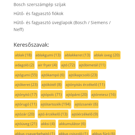
Bosch szerszámgép szíjak
Hűtő- és fagyasztó fiókok
Hűtő- és fagyasztó üveglapok (Bosch / Siemens /
Neff)
Keresőszavak:
ablak
(18)
ablakgumi
(13)
ablakkeret
(13)
ablak üveg
(20)
adagoló
(2)
air fryer
(4)
ajtó
(72)
ajtóbimetál
(11)
ajtógumi
(55)
ajtókampó
(6)
ajtókapcsoló
(23)
ajtókeret
(23)
ajtókötél
(8)
ajtónyitás érzékelő
(11)
ajtónyitó
(17)
ajtópolc
(71)
ajtópánt
(20)
ajtóretesz
(16)
ajtórugó
(11)
ajtótartozék
(194)
ajtózsanér
(6)
ajtózár
(20)
ajtó érzékelő
(13)
ajtóérzékelő
(9)
ajtóüveg
(21)
akksi
(4)
akkumulátor
(6)
akkus csavarbehajtó
(1)
akkus csiszoló
(1)
akkus fúró
(6)