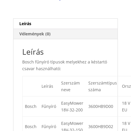
Leírás
Vélemények (0)
Leírás
Bosch fűnyíró típusok melyekhez a késtartó
csavar használható:
Szerszám
Szerszámtípus
Leírás
Ors
neve
száma
EasyMower
18 V 
Bosch
Fűnyíró
3600HB9D00
18V-32-200
EU
EasyMower
18 V 
Bosch
Fűnyíró
3600HB9D02
18V-32-150
EU