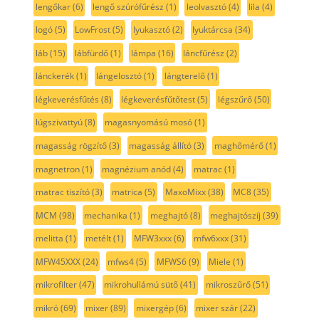
lengőkar
(6)
lengő szúrófűrész
(1)
leolvasztó
(4)
lila
(4)
logó
(5)
LowFrost
(5)
lyukasztó
(2)
lyuktárcsa
(34)
láb
(15)
lábfürdő
(1)
lámpa
(16)
láncfűrész
(2)
lánckerék
(1)
lángelosztó
(1)
lángterelő
(1)
légkeverésfűtés
(8)
légkeverésfűtőtest
(5)
légszűrő
(50)
lúgszivattyú
(8)
magasnyomású mosó
(1)
magasság rögzítő
(3)
magasság állító
(3)
maghőmérő
(1)
magnetron
(1)
magnézium anód
(4)
matrac
(1)
matrac tiszító
(3)
matrica
(5)
MaxoMixx
(38)
MC8
(35)
MCM
(98)
mechanika
(1)
meghajtó
(8)
meghajtószíj
(39)
melitta
(1)
metélt
(1)
MFW3xxx
(6)
mfw6xxx
(31)
MFW45XXX
(24)
mfws4
(5)
MFWS6
(9)
Miele
(1)
mikrofilter
(47)
mikrohullámú sütő
(41)
mikroszűrő
(51)
mikró
(69)
mixer
(89)
mixergép
(6)
mixer szár
(22)