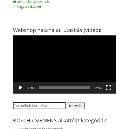
🚚 Akár másnapi szállítás
✅ Magyar raktárról
Webshop használati utasítás (videó):
Videólejátszó
00:00
02:47
Keresés
Keresés
a
következőre:
BOSCH / SIEMENS alkatrész kategóriák: