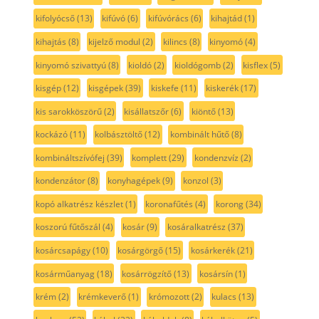
kifolyócső
(13)
kifúvó
(6)
kifúvórács
(6)
kihajtád
(1)
kihajtás
(8)
kijelző modul
(2)
kilincs
(8)
kinyomó
(4)
kinyomó szivattyú
(8)
kioldó
(2)
kioldógomb
(2)
kisflex
(5)
kisgép
(12)
kisgépek
(39)
kiskefe
(11)
kiskerék
(17)
kis sarokköszörű
(2)
kisállatszőr
(6)
kiöntő
(13)
kockázó
(11)
kolbásztöltő
(12)
kombinált hűtő
(8)
kombináltszívófej
(39)
komplett
(29)
kondenzvíz
(2)
kondenzátor
(8)
konyhagépek
(9)
konzol
(3)
kopó alkatrész készlet
(1)
koronafűtés
(4)
korong
(34)
koszorú fűtőszál
(4)
kosár
(9)
kosáralkatrész
(37)
kosárcsapágy
(10)
kosárgörgő
(15)
kosárkerék
(21)
kosárműanyag
(18)
kosárrögzítő
(13)
kosársín
(1)
krém
(2)
krémkeverő
(1)
krómozott
(2)
kulacs
(13)