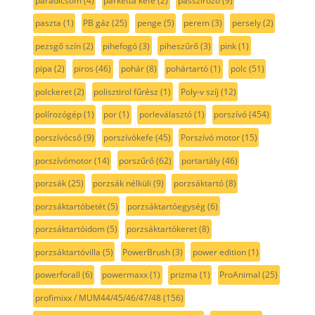
paradicsom
(4)
parketta kefe
(2)
passzírozó
(9)
paszta
(1)
PB gáz
(25)
penge
(5)
perem
(3)
persely
(2)
pezsgő szín
(2)
pihefogó
(3)
piheszűrő
(3)
pink
(1)
pipa
(2)
piros
(46)
pohár
(8)
pohártartó
(1)
polc
(51)
polckeret
(2)
polisztirol fűrész
(1)
Poly-v szíj
(12)
polírozógép
(1)
por
(1)
porleválasztó
(1)
porszívó
(454)
porszívócső
(9)
porszívókefe
(45)
Porszívó motor
(15)
porszívómotor
(14)
porszűrő
(62)
portartály
(46)
porzsák
(25)
porzsák nélküli
(9)
porzsáktartó
(8)
porzsáktartóbetét
(5)
porzsáktartóegység
(6)
porzsáktartóidom
(5)
porzsáktartókeret
(8)
porzsáktartóvilla
(5)
PowerBrush
(3)
power edition
(1)
powerforall
(6)
powermaxx
(1)
prizma
(1)
ProAnimal
(25)
profimixx / MUM44/45/46/47/48
(156)