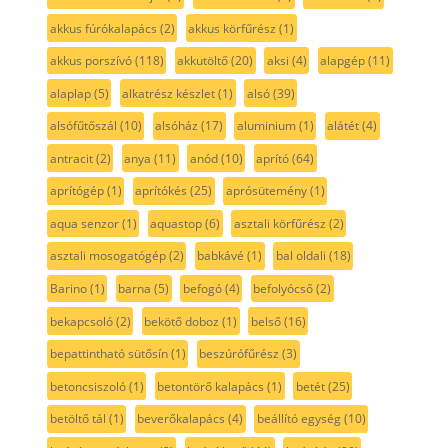
akkus fúrókalapács
(2)
akkus körfűrész
(1)
akkus porszívó
(118)
akkutöltő
(20)
aksi
(4)
alapgép
(11)
alaplap
(5)
alkatrész készlet
(1)
alsó
(39)
alsófűtőszál
(10)
alsóház
(17)
aluminium
(1)
alátét
(4)
antracit
(2)
anya
(11)
anód
(10)
aprító
(64)
aprítógép
(1)
aprítókés
(25)
aprósütemény
(1)
aqua senzor
(1)
aquastop
(6)
asztali körfűrész
(2)
asztali mosogatógép
(2)
babkávé
(1)
bal oldali
(18)
Barino
(1)
barna
(5)
befogó
(4)
befolyócső
(2)
bekapcsoló
(2)
bekötő doboz
(1)
belső
(16)
bepattintható sütősín
(1)
beszúrófűrész
(3)
betoncsiszoló
(1)
betontörő kalapács
(1)
betét
(25)
betöltő tál
(1)
beverőkalapács
(4)
beállító egység
(10)