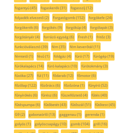
fogantyú
(45)
fogaskerék
(31)
fogasszíj
(12)
folyadék elvezető
(2)
Forgatógomb
(152)
forgókefe
(24)
forgókerék
(6)
forgókés
(9)
forgókúp
(4)
forgólapát
(3)
forgótányér
(4)
forrázó egység
(6)
Fresh
(1)
fritőz
(3)
funkcióválasztó
(39)
fém
(35)
fém keverőtál
(11)
fémtető
(1)
fésű
(1)
földgáz
(4)
fúró
(17)
fúrógép
(19)
fúrókalapács
(14)
fúró kalapács
(10)
fúrótokmány
(3)
fúvóka
(27)
fül
(11)
fődarab
(12)
főmotor
(6)
főzőlap
(122)
főzőrács
(6)
főzőzóna
(1)
fűnyíró
(52)
fűnyírókés
(6)
fűrész
(6)
fűszellőztető
(4)
fűtés
(40)
fűtéspumpa
(6)
fűtőbetét
(43)
fűtőszál
(51)
fűtőtest
(45)
G9
(2)
gabonaörlő
(13)
gaggenau
(1)
gerenda
(1)
golyós
(1)
golyóscsapágy
(10)
gomb
(104)
grill
(16)