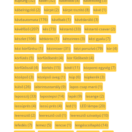
kuplung
(52)
kábel
(32)
kábeldob
(8)
kábelköteg
(5)
kábelrögzítő
(2)
kárpit
(2)
kárpit tisztító
(8)
kávé
(1)
kávéautomata
(176)
kávébab
(1)
kávédaráló
(3)
kávéfőző
(207)
kés
(73)
késtartó
(33)
késtartó csavar
(2)
készlet
(106)
kétkörös
(1)
kétszintes
(3)
kézi gyalu
(7)
kézi körfűrész
(1)
kézimixer
(31)
kézi porszívó
(79)
kör
(4)
körfütés
(5)
körfűtőbetét
(4)
kör fűtőbetét
(4)
körfűtőszál
(4)
körkés
(15)
kötél
(11)
központi egység
(7)
középső
(3)
középső üveg
(1)
kúp
(6)
kúpkerék
(3)
külső
(26)
labirintustartály
(9)
lapos csap maró
(1)
laposszíj
(33)
lapostepsi
(14)
lapát
(9)
lasange
(2)
lassúprés
(4)
lassú prés
(4)
led
(1)
LED lámpa
(20)
leeresztő
(2)
leeresztő cső
(1)
leeresztő szivattyú
(10)
lefedés
(7)
lemez
(5)
lencse
(1)
lengéscsillapító
(14)