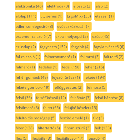
elektronika
(46)
elektróda
(3)
elosztó
(2)
első
(2)
előlap
(111)
EQ series
(1)
ErgoMixx
(33)
etazser
(1)
etilén semlegesítő
(3)
evőeszközkosár
(7)
excenter csiszoló
(7)
extra mélytepsi
(2)
ezüst
(45)
ezüstlap
(2)
fagyasztó
(152)
fagylalt
(4)
fagylaltkészítő
(6)
fal csiszoló
(1)
falhoronymaró
(1)
falitartó
(3)
fali töltő
(2)
falmaró
(1)
fedeles
(1)
fedél
(158)
fehér
(215)
fehér gombok
(49)
fejező fűrész
(1)
fekete
(194)
fekete gombok
(19)
felfüggesztés
(2)
felmosó
(5)
felső
(36)
felsőfűtőszál
(12)
felsőház
(7)
felső házrész
(8)
felsőmaró
(3)
feltét
(65)
felújító készlet
(15)
felültöltős mosógép
(5)
feszítő emelő
(1)
filc
(3)
filter
(128)
filtertartó
(5)
finom szűrő
(3)
fiók
(133)
flex
(5)
flexibilis
(3)
flexibiliscső
(17)
fogadó
(4)