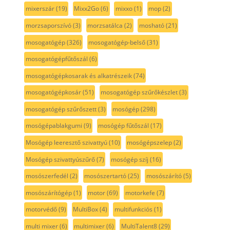
mixerszár
(19)
Mixx2Go
(6)
mixxo
(1)
mop
(2)
morzsaporszívó
(3)
morzsatálca
(2)
mosható
(21)
mosogatógép
(326)
mosogatógép-belső
(31)
mosogatógépfűtőszál
(6)
mosogatógépkosarak és alkatrészeik
(74)
mosogatógépkosár
(51)
mosogatógép szűrőkészlet
(3)
mosogatógép szűrőszett
(3)
mosógép
(298)
mosógépablakgumi
(9)
mosógép fűtőszál
(17)
Mosógép leeresztő szivattyú
(10)
mosógépszelep
(2)
Mosógép szivattyúszűrő
(7)
mosógép szíj
(16)
mosószerfedél
(2)
mosószertartó
(25)
mosószárító
(5)
mosószárítógép
(1)
motor
(69)
motorkefe
(7)
motorvédő
(9)
MultiBox
(4)
multifunkciós
(1)
multi mixer
(6)
multimixer
(6)
MultiTalent8
(29)