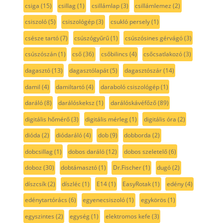
csiga
(15)
csillag
(1)
csillámlap
(3)
csillámlemez
(2)
csiszoló
(5)
csiszológép
(3)
csukló persely
(1)
csésze tartó
(7)
csúszógyűrű
(1)
csúszósines gérvágó
(3)
csúszószán
(1)
cső
(36)
csőbilincs
(4)
csőcsatlakozó
(3)
dagasztó
(13)
dagasztólapát
(5)
dagasztószár
(14)
damil
(4)
damiltartó
(4)
daraboló csiszológép
(1)
daráló
(8)
darálóskeksz
(1)
darálóskávéfőző
(89)
digitális hőmérő
(3)
digitális mérleg
(1)
digitális óra
(2)
dióda
(2)
diódaráló
(4)
dob
(9)
dobborda
(2)
dobcsillag
(1)
dobos daráló
(12)
dobos szeletelő
(6)
doboz
(30)
dobtámasztó
(1)
Dr.Fischer
(1)
dugó
(2)
díszcsík
(2)
díszléc
(1)
E14
(1)
EasyRotak
(1)
edény
(4)
edénytartórács
(6)
egyenecsiszoló
(1)
egykörös
(1)
egyszintes
(2)
egység
(1)
elektromos kefe
(3)