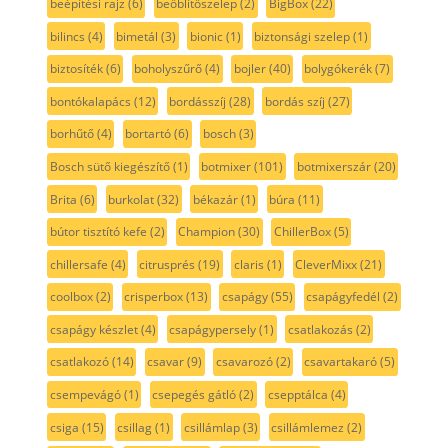
beépítési rajz
(6)
beőblítőszelep
(2)
BigBox
(22)
bilincs
(4)
bimetál
(3)
bionic
(1)
biztonsági szelep
(1)
biztosíték
(6)
boholyszűrő
(4)
bojler
(40)
bolygókerék
(7)
bontókalapács
(12)
bordásszíj
(28)
bordás szíj
(27)
borhűtő
(4)
bortartó
(6)
bosch
(3)
Bosch sütő kiegészítő
(1)
botmixer
(101)
botmixerszár
(20)
Brita
(6)
burkolat
(32)
békazár
(1)
búra
(11)
bútor tisztító kefe
(2)
Champion
(30)
ChillerBox
(5)
chillersafe
(4)
citrusprés
(19)
claris
(1)
CleverMixx
(21)
coolbox
(2)
crisperbox
(13)
csapágy
(55)
csapágyfedél
(2)
csapágy készlet
(4)
csapágypersely
(1)
csatlakozás
(2)
csatlakozó
(14)
csavar
(9)
csavarozó
(2)
csavartakaró
(5)
csempevágó
(1)
csepegés gátló
(2)
csepptálca
(4)
csiga
(15)
csillag
(1)
csillámlap
(3)
csillámlemez
(2)