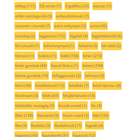
előlap
(111)
EQ series
(1)
ErgoMixx
(33)
etazser
(1)
etilén semlegesítő
(3)
evőeszközkosár
(7)
excenter csiszoló
(7)
extra mélytepsi
(2)
ezüst
(45)
ezüstlap
(2)
fagyasztó
(152)
fagylalt
(4)
fagylaltkészítő
(6)
fal csiszoló
(1)
falhoronymaró
(1)
falitartó
(3)
fali töltő
(2)
falmaró
(1)
fedeles
(1)
fedél
(158)
fehér
(215)
fehér gombok
(49)
fejező fűrész
(1)
fekete
(194)
fekete gombok
(19)
felfüggesztés
(2)
felmosó
(5)
felső
(36)
felsőfűtőszál
(12)
felsőház
(7)
felső házrész
(8)
felsőmaró
(3)
feltét
(65)
felújító készlet
(15)
felültöltős mosógép
(5)
feszítő emelő
(1)
filc
(3)
filter
(128)
filtertartó
(5)
finom szűrő
(3)
fiók
(133)
flex
(5)
flexibilis
(3)
flexibiliscső
(17)
fogadó
(4)
fogantyú
(45)
fogaskerék
(31)
fogasszíj
(12)