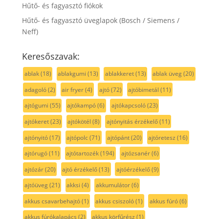
Hűtő- és fagyasztó fiókok
Hűtő- és fagyasztó üveglapok (Bosch / Siemens /
Neff)
Keresőszavak:
ablak
(18)
ablakgumi
(13)
ablakkeret
(13)
ablak üveg
(20)
adagoló
(2)
air fryer
(4)
ajtó
(72)
ajtóbimetál
(11)
ajtógumi
(55)
ajtókampó
(6)
ajtókapcsoló
(23)
ajtókeret
(23)
ajtókötél
(8)
ajtónyitás érzékelő
(11)
ajtónyitó
(17)
ajtópolc
(71)
ajtópánt
(20)
ajtóretesz
(16)
ajtórugó
(11)
ajtótartozék
(194)
ajtózsanér
(6)
ajtózár
(20)
ajtó érzékelő
(13)
ajtóérzékelő
(9)
ajtóüveg
(21)
akksi
(4)
akkumulátor
(6)
akkus csavarbehajtó
(1)
akkus csiszoló
(1)
akkus fúró
(6)
akkus fúrókalapács
(2)
akkus körfűrész
(1)