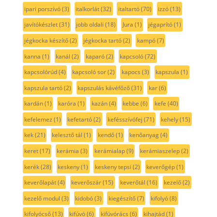
ipari porszívó
(3)
italkorlát
(32)
italtartó
(70)
izzó
(13)
javítókészlet
(31)
jobb oldali
(18)
Jura
(1)
jégaprító
(1)
jégkocka készítő
(2)
jégkocka tartó
(2)
kampó
(7)
kanna
(1)
kanál
(2)
kaparó
(2)
kapcsoló
(72)
kapcsolórúd
(4)
kapcsoló sor
(2)
kapocs
(3)
kapszula
(1)
kapszula tartó
(2)
kapszulás kávéfőző
(31)
kar
(6)
kardán
(1)
karóra
(1)
kazán
(4)
kebbe
(6)
kefe
(40)
kefelemez
(1)
kefetartó
(2)
kefésszívófej
(71)
kehely
(15)
kek
(21)
kelesztő tál
(1)
kendő
(1)
kenőanyag
(4)
keret
(17)
kerámia
(3)
kerámialap
(9)
kerámiaszelep
(2)
kerék
(28)
keskeny
(1)
keskeny tepsi
(2)
keverőgép
(1)
keverőlapát
(4)
keverőszár
(15)
keverőtál
(16)
kezelő
(2)
kezelő modul
(3)
kidobó
(3)
kiegészítő
(7)
kifolyó
(8)
kifolyócső
(13)
kifúvó
(6)
kifúvórács
(6)
kihajtád
(1)