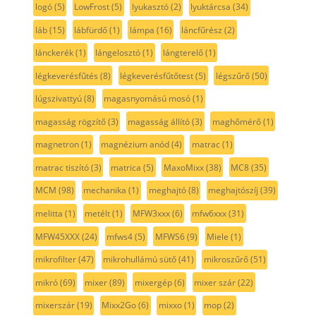
logó
(5)
LowFrost
(5)
lyukasztó
(2)
lyuktárcsa
(34)
láb
(15)
lábfürdő
(1)
lámpa
(16)
láncfűrész
(2)
lánckerék
(1)
lángelosztó
(1)
lángterelő
(1)
légkeverésfűtés
(8)
légkeverésfűtőtest
(5)
légszűrő
(50)
lúgszivattyú
(8)
magasnyomású mosó
(1)
magasság rögzítő
(3)
magasság állító
(3)
maghőmérő
(1)
magnetron
(1)
magnézium anód
(4)
matrac
(1)
matrac tiszító
(3)
matrica
(5)
MaxoMixx
(38)
MC8
(35)
MCM
(98)
mechanika
(1)
meghajtó
(8)
meghajtószíj
(39)
melitta
(1)
metélt
(1)
MFW3xxx
(6)
mfw6xxx
(31)
MFW45XXX
(24)
mfws4
(5)
MFWS6
(9)
Miele
(1)
mikrofilter
(47)
mikrohullámú sütő
(41)
mikroszűrő
(51)
mikró
(69)
mixer
(89)
mixergép
(6)
mixer szár
(22)
mixerszár
(19)
Mixx2Go
(6)
mixxo
(1)
mop
(2)