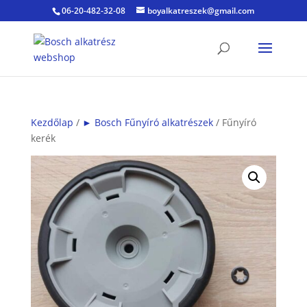
06-20-482-32-08
boyalkatreszek@gmail.com
Kezdőlap
/
► Bosch Fűnyíró alkatrészek
/ Fűnyíró
kerék