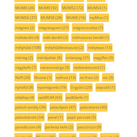
MUM8
(26)
MUM9
(92)
MUMS2
(72)
MUMS4
(1)
MUMS6
(37)
MUMS8
(28)
MUMX
(16)
myMixx
(1)
mágnes
(2)
mágnesgumi
(27)
mágnesszelep
(7)
mákdaráló
(4)
mák daráló
(2)
méhviaszos kendő
(1)
mélyhűtő
(108)
mélyhűtőleolvasztó
(2)
mélytepsi
(13)
mérleg
(2)
mérőpohár
(6)
műanyag
(31)
nagyflex
(5)
nagykefe
(7)
narancssárga
(3)
nedvesköszörű
(1)
Neff
(20)
Nivona
(1)
nofrost
(13)
no frost
(2)
ntc
(3)
nyitófül
(8)
nyomógomb
(19)
O-gyűrű
(20)
olajsütő
(1)
oldallap
(4)
optiMUM
(63)
padlókefe
(1)
palack-tartály
(34)
palackpolc
(47)
palacktartó
(40)
palacktároló
(34)
panel
(1)
papír porzsák
(5)
paradicsom
(4)
parketta kefe
(2)
passzírozó
(9)