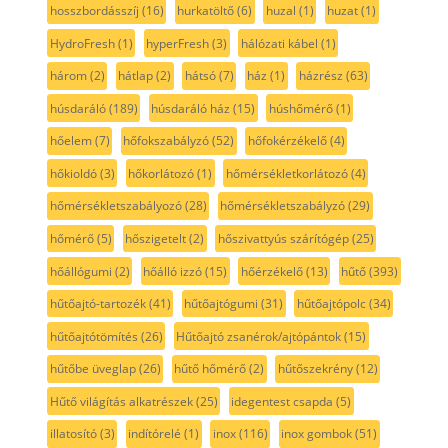
hosszbordásszíj
(16)
hurkatöltő
(6)
huzal
(1)
huzat
(1)
HydroFresh
(1)
hyperFresh
(3)
hálózati kábel
(1)
három
(2)
hátlap
(2)
hátsó
(7)
ház
(1)
házrész
(63)
húsdaráló
(189)
húsdaráló ház
(15)
húshőmérő
(1)
hőelem
(7)
hőfokszabályzó
(52)
hőfokérzékelő
(4)
hőkioldó
(3)
hőkorlátozó
(1)
hőmérsékletkorlátozó
(4)
hőmérsékletszabályozó
(28)
hőmérsékletszabályzó
(29)
hőmérő
(5)
hőszigetelt
(2)
hőszivattyús szárítógép
(25)
hőállógumi
(2)
hőálló izzó
(15)
hőérzékelő
(13)
hűtő
(393)
hűtőajtó-tartozék
(41)
hűtőajtógumi
(31)
hűtőajtópolc
(34)
hűtőajtótömítés
(26)
Hűtőajtó zsanérok/ajtópántok
(15)
hűtőbe üveglap
(26)
hűtő hőmérő
(2)
hűtőszekrény
(12)
Hűtő világítás alkatrészek
(25)
idegentest csapda
(5)
illatosító
(3)
indítórelé
(1)
inox
(116)
inox gombok
(51)