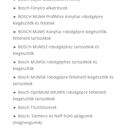
► Bosch Fűnyíró alkatrészek
► BOSCH MUM4 ProfiMixx Konyhai robotgépre
kiegészítők és feltétek
► BOSCH MUM5 Konyhai robotgépre kiegészítők,
feltehető tartozékok
► BOSCH MUMS2 robotgéphez tartozékok és
kiegészítők
► Bosch MUMS6 robotgéphez tartozékok és
kiegészítők
► Bosch MUMS8 robotgépre feltehető kiegészítők és
tartozékok
► Bosch OptiMUM (MUM9) robotgépre feltehető
kiegészítők tartozékok
► Bosch Tisztítószerek
► Bosch, Siemens és Neff hűtő ajtógumik
(mágnesgumik)