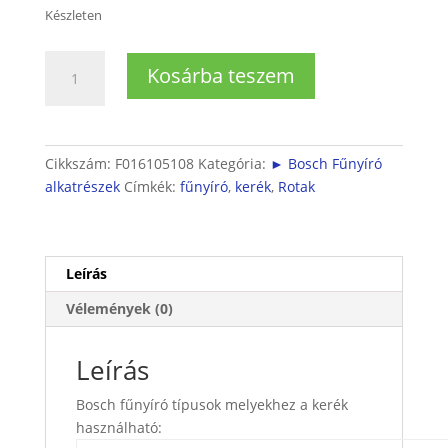
Készleten
Fűnyíró
Kosárba teszem
kerék
mennyiség
Cikkszám:
F016105108
Kategória:
► Bosch Fűnyíró
alkatrészek
Címkék:
fűnyíró
,
kerék
,
Rotak
Leírás
Vélemények (0)
Leírás
Bosch fűnyíró típusok melyekhez a kerék
használható: