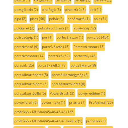
paszta
(1)
PB gáz
(25)
penge
(5)
perem
(3)
persely
(2)
pezsgő szín
(2)
pihefogó
(3)
piheszűrő
(3)
pink
(1)
pipa
(2)
piros
(46)
pohár
(8)
pohártartó
(1)
polc
(51)
polckeret
(2)
polisztirol fűrész
(1)
Poly-v szíj
(12)
polírozógép
(1)
por
(1)
porleválasztó
(1)
porszívó
(454)
porszívócső
(9)
porszívókefe
(45)
Porszívó motor
(15)
porszívómotor
(14)
porszűrő
(62)
portartály
(46)
porzsák
(25)
porzsák nélküli
(9)
porzsáktartó
(8)
porzsáktartóbetét
(5)
porzsáktartóegység
(6)
porzsáktartóidom
(5)
porzsáktartókeret
(8)
porzsáktartóvilla
(5)
PowerBrush
(3)
power edition
(1)
powerforall
(6)
powermaxx
(1)
prizma
(1)
ProAnimal
(25)
profimixx / MUM44/45/46/47/48
(156)
profimixx / MUM44/45/46/47/48 keverő
(1)
propeller
(3)