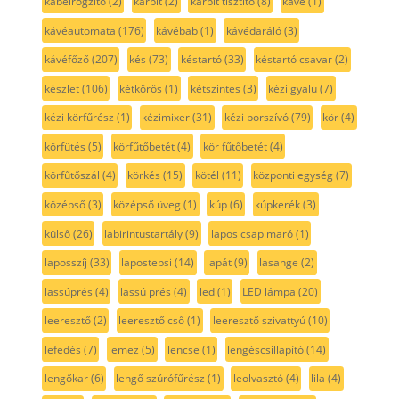
kábelrögzítő
(2)
kárpit
(2)
kárpit tisztító
(8)
kávé
(1)
kávéautomata
(176)
kávébab
(1)
kávédaráló
(3)
kávéfőző
(207)
kés
(73)
késtartó
(33)
késtartó csavar
(2)
készlet
(106)
kétkörös
(1)
kétszintes
(3)
kézi gyalu
(7)
kézi körfűrész
(1)
kézimixer
(31)
kézi porszívó
(79)
kör
(4)
körfütés
(5)
körfűtőbetét
(4)
kör fűtőbetét
(4)
körfűtőszál
(4)
körkés
(15)
kötél
(11)
központi egység
(7)
középső
(3)
középső üveg
(1)
kúp
(6)
kúpkerék
(3)
külső
(26)
labirintustartály
(9)
lapos csap maró
(1)
laposszíj
(33)
lapostepsi
(14)
lapát
(9)
lasange
(2)
lassúprés
(4)
lassú prés
(4)
led
(1)
LED lámpa
(20)
leeresztő
(2)
leeresztő cső
(1)
leeresztő szivattyú
(10)
lefedés
(7)
lemez
(5)
lencse
(1)
lengéscsillapító
(14)
lengőkar
(6)
lengő szúrófűrész
(1)
leolvasztó
(4)
lila
(4)