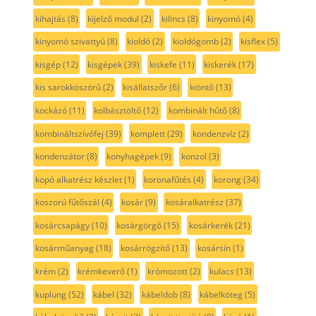
kihajtás
(8)
kijelző modul
(2)
kilincs
(8)
kinyomó
(4)
kinyomó szivattyú
(8)
kioldó
(2)
kioldógomb
(2)
kisflex
(5)
kisgép
(12)
kisgépek
(39)
kiskefe
(11)
kiskerék
(17)
kis sarokköszörű
(2)
kisállatszőr
(6)
kiöntő
(13)
kockázó
(11)
kolbásztöltő
(12)
kombinált hűtő
(8)
kombináltszívófej
(39)
komplett
(29)
kondenzvíz
(2)
kondenzátor
(8)
konyhagépek
(9)
konzol
(3)
kopó alkatrész készlet
(1)
koronafűtés
(4)
korong
(34)
koszorú fűtőszál
(4)
kosár
(9)
kosáralkatrész
(37)
kosárcsapágy
(10)
kosárgörgő
(15)
kosárkerék
(21)
kosárműanyag
(18)
kosárrögzítő
(13)
kosársín
(1)
krém
(2)
krémkeverő
(1)
krómozott
(2)
kulacs
(13)
kuplung
(52)
kábel
(32)
kábeldob
(8)
kábelköteg
(5)