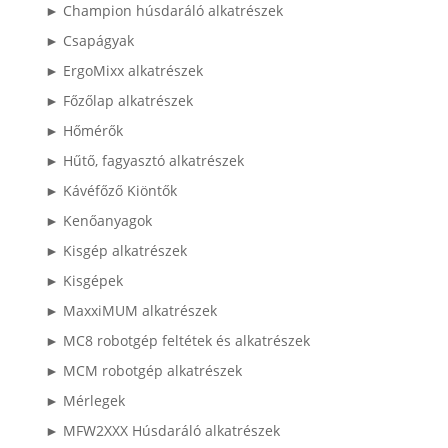
► Champion húsdaráló alkatrészek
► Csapágyak
► ErgoMixx alkatrészek
► Főzőlap alkatrészek
► Hőmérők
► Hűtő, fagyasztó alkatrészek
► Kávéfőző Kiöntők
► Kenőanyagok
► Kisgép alkatrészek
► Kisgépek
► MaxxiMUM alkatrészek
► MC8 robotgép feltétek és alkatrészek
► MCM robotgép alkatrészek
► Mérlegek
► MFW2XXX Húsdaráló alkatrészek