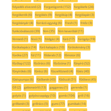
folyadék elvezető
(2)
Forgatógomb
(152)
forgókefe
(24)
forgókerék
(6)
forgókés
(9)
forgókúp
(4)
forgólapát
(3)
forgótányér
(4)
forrázó egység
(6)
Fresh
(1)
fritőz
(3)
funkcióválasztó
(39)
fém
(35)
fém keverőtál
(11)
fémtető
(1)
fésű
(1)
földgáz
(4)
fúró
(17)
fúrógép
(19)
fúrókalapács
(14)
fúró kalapács
(10)
fúrótokmány
(3)
fúvóka
(27)
fül
(11)
fődarab
(12)
főmotor
(6)
főzőlap
(122)
főzőrács
(6)
főzőzóna
(1)
fűnyíró
(52)
fűnyírókés
(6)
fűrész
(6)
fűszellőztető
(4)
fűtés
(40)
fűtéspumpa
(6)
fűtőbetét
(43)
fűtőszál
(51)
fűtőtest
(45)
G9
(2)
gabonaörlő
(13)
gaggenau
(1)
gerenda
(1)
golyós
(1)
golyóscsapágy
(10)
gomb
(104)
grill
(16)
grillbetét
(3)
grillrács
(5)
gumi
(77)
gumibak
(14)