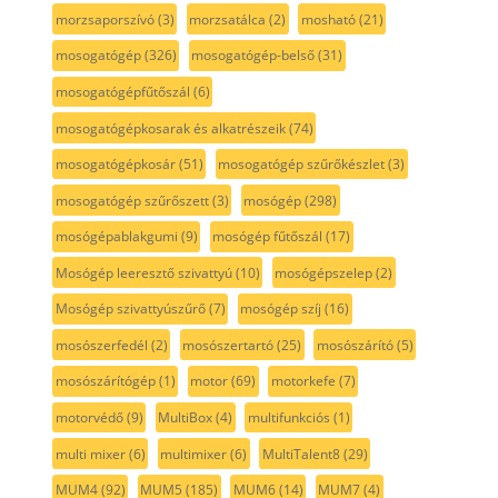
morzsaporszívó
(3)
morzsatálca
(2)
mosható
(21)
mosogatógép
(326)
mosogatógép-belső
(31)
mosogatógépfűtőszál
(6)
mosogatógépkosarak és alkatrészeik
(74)
mosogatógépkosár
(51)
mosogatógép szűrőkészlet
(3)
mosogatógép szűrőszett
(3)
mosógép
(298)
mosógépablakgumi
(9)
mosógép fűtőszál
(17)
Mosógép leeresztő szivattyú
(10)
mosógépszelep
(2)
Mosógép szivattyúszűrő
(7)
mosógép szíj
(16)
mosószerfedél
(2)
mosószertartó
(25)
mosószárító
(5)
mosószárítógép
(1)
motor
(69)
motorkefe
(7)
motorvédő
(9)
MultiBox
(4)
multifunkciós
(1)
multi mixer
(6)
multimixer
(6)
MultiTalent8
(29)
MUM4
(92)
MUM5
(185)
MUM6
(14)
MUM7
(4)