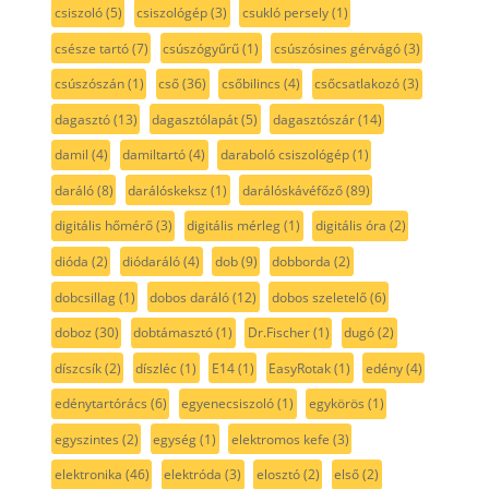
csiszoló
(5)
csiszológép
(3)
csukló persely
(1)
csésze tartó
(7)
csúszógyűrű
(1)
csúszósines gérvágó
(3)
csúszószán
(1)
cső
(36)
csőbilincs
(4)
csőcsatlakozó
(3)
dagasztó
(13)
dagasztólapát
(5)
dagasztószár
(14)
damil
(4)
damiltartó
(4)
daraboló csiszológép
(1)
daráló
(8)
darálóskeksz
(1)
darálóskávéfőző
(89)
digitális hőmérő
(3)
digitális mérleg
(1)
digitális óra
(2)
dióda
(2)
diódaráló
(4)
dob
(9)
dobborda
(2)
dobcsillag
(1)
dobos daráló
(12)
dobos szeletelő
(6)
doboz
(30)
dobtámasztó
(1)
Dr.Fischer
(1)
dugó
(2)
díszcsík
(2)
díszléc
(1)
E14
(1)
EasyRotak
(1)
edény
(4)
edénytartórács
(6)
egyenecsiszoló
(1)
egykörös
(1)
egyszintes
(2)
egység
(1)
elektromos kefe
(3)
elektronika
(46)
elektróda
(3)
elosztó
(2)
első
(2)