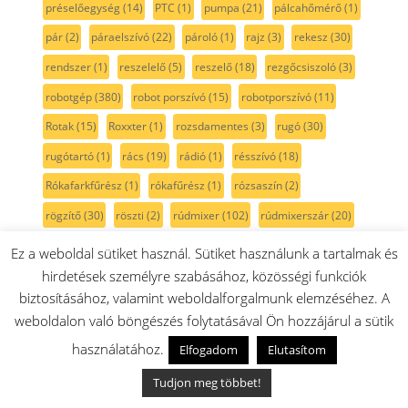
préselőegység
(14)
PTC
(1)
pumpa
(21)
pálcahőmérő
(1)
pár
(2)
páraelszívó
(22)
pároló
(1)
rajz
(3)
rekesz
(30)
rendszer
(1)
reszelelő
(5)
reszelő
(18)
rezgőcsiszoló
(3)
robotgép
(380)
robot porszívó
(15)
robotporszívó
(11)
Rotak
(15)
Roxxter
(1)
rozsdamentes
(3)
rugó
(30)
rugótartó
(1)
rács
(19)
rádió
(1)
résszívó
(18)
Rókafarkfűrész
(1)
rókafűrész
(1)
rózsaszín
(2)
rögzítő
(30)
röszti
(2)
rúdmixer
(102)
rúdmixerszár
(20)
sablon
(5)
sarokcsiszoló
(10)
sarokelem
(1)
Ez a weboldal sütiket használ. Sütiket használunk a tartalmak és
sarokköszörű
(2)
serie2
(11)
serie 6
(6)
serie 8
(9)
hirdetések személyre szabásához, közösségi funkciók
biztosításához, valamint weboldalforgalmunk elemzéséhez. A
side by side
(32)
Siemens
(218)
SilentMixx
(18)
skil
(8)
weboldalon való böngészés folytatásával Ön hozzájárul a sütik
smoothie
(13)
spagetti
(1)
Spotless
(1)
spray
(1)
stift
(8)
használatához.
Elfogadom
Elutasítom
szabályzó
(4)
szalagcsiszoló
(4)
szalagfeszítő
(1)
Tudjon meg többet!
szalagos csiszoló
(1)
szatináló gép
(1)
szegecs
(1)