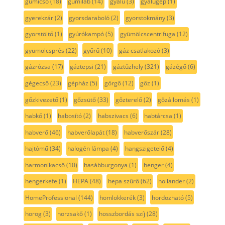
gumicső
(18)
gumiláb
(14)
gyalu
(3)
gyalugép
(1)
gyerekzár
(2)
gyorsdaraboló
(2)
gyorstokmány
(3)
gyorstöltő
(1)
gyúrókampó
(5)
gyümölcscentrifuga
(12)
gyümölcsprés
(22)
gyűrű
(10)
gáz csatlakozó
(3)
gázrózsa
(17)
gáztepsi
(21)
gáztűzhely
(321)
gázégő
(6)
gégecső
(23)
gépház
(5)
görgő
(12)
gőz
(1)
gőzkivezető
(1)
gőzsütő
(33)
gőzterelő
(2)
gőzállomás
(1)
habkő
(1)
habosító
(2)
habszivacs
(6)
habtárcsa
(1)
habverő
(46)
habverőlapát
(18)
habverőszár
(28)
hajtómű
(34)
halogén lámpa
(4)
hangszigetelő
(4)
harmonikacső
(10)
hasábburgonya
(1)
henger
(4)
hengerkefe
(1)
HEPA
(48)
hepa szűrő
(62)
hollander
(2)
HomeProfessional
(144)
homlokkerék
(3)
hordozható
(5)
horog
(3)
horzsakő
(1)
hosszbordás szíj
(28)