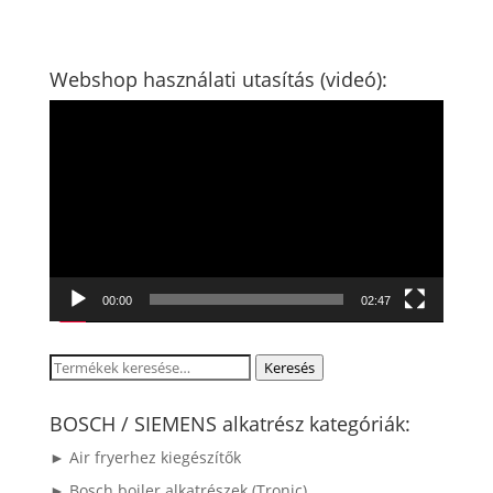
Webshop használati utasítás (videó):
Videólejátszó
00:00
02:47
Keresés
Keresés
a
következőre:
BOSCH / SIEMENS alkatrész kategóriák:
► Air fryerhez kiegészítők
► Bosch bojler alkatrészek (Tronic)