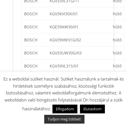
BOSCH
KGV33VL31G/11
hűtő
BOSCH
KGV36VI30X/01
hűtő
BOSCH
KGE39AW30/01
hűtő
BOSCH
KGV39VW31G/02
hűtő
BOSCH
KGV33UW30G/03
hűtő
BOSCH
KGV39VL31S/01
hűtő
Ez a weboldal sütiket használ. Sütiket használunk a tartalmak és
BOSCH
KGV36UW20S/06
hűtő
hirdetések személyre szabásához, közösségi funkciók
BOSCH
KGV36VI30S/01
hűtő
biztosításához, valamint weboldalforgalmunk elemzéséhez. A
weboldalon való böngészés folytatásával Ön hozzájárul a sütik
BOSCH
KGE36BSKD/06
hűtő
használatához.
Elfogadom
Elutasítom
BOSCH
KGE36AWCA/05
hűtő
Tudjon meg többet!