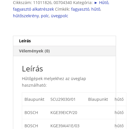
Cikkszám:
11011826, 00704340
Kategória:
► Hűtő,
fagyasztó alkatrészek
Címkék:
fagyasztó
,
hűtő
,
hűtőszekrény
,
polc
,
üvegpolc
Leírás
Vélemények (0)
Leírás
Hűtőgépek melyekhez az üveglap
használható:
Blaupunkt
5CU29030/01
Blaupunkt
hűtő
BOSCH
KGE39EICP/20
hűtő
BOSCH
KGE39AI41E/03
hűtő