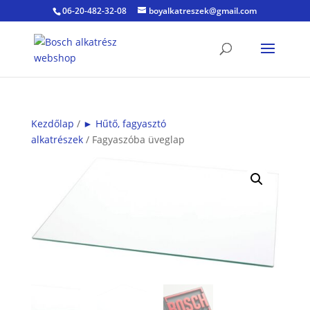
06-20-482-32-08
boyalkatreszek@gmail.com
Kezdőlap
/
► Hűtő, fagyasztó
alkatrészek
/ Fagyaszóba üveglap