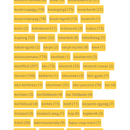
kosárcsapágy
(10)
kosárgörgő
(15)
kosárkerék
(21)
kosárműanyag
(18)
kosárrögzítő
(13)
kosársín
(1)
krém
(2)
krémkeverő
(1)
krómozott
(2)
kulacs
(13)
kuplung
(52)
kábel
(32)
kábeldob
(8)
kábelköteg
(5)
kábelrögzítő
(2)
kárpit
(2)
kárpit tisztító
(8)
kávé
(1)
kávéautomata
(176)
kávébab
(1)
kávédaráló
(3)
kávéfőző
(207)
kés
(73)
késtartó
(33)
késtartó csavar
(2)
készlet
(106)
kétkörös
(1)
kétszintes
(3)
kézi gyalu
(7)
kézi körfűrész
(1)
kézimixer
(31)
kézi porszívó
(79)
kör
(4)
körfütés
(5)
körfűtőbetét
(4)
kör fűtőbetét
(4)
körfűtőszál
(4)
körkés
(15)
kötél
(11)
központi egység
(7)
középső
(3)
középső üveg
(1)
kúp
(6)
kúpkerék
(3)
külső
(26)
labirintustartály
(9)
lapos csap maró
(1)