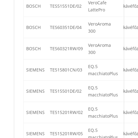
VeroCafe
BOSCH
TES51551DE/02
kávéfő
LattePro
VeroAroma
BOSCH
TES60351DE/04
kávéfő
300
VeroAroma
BOSCH
TES60321RW/09
kávéfő
300
EQ.5
SIEMENS
TE515801CN/03
kávéfő
macchiatoPlus
EQ.5
SIEMENS
TE515501DE/02
kávéfő
macchiatoPlus
EQ.5
SIEMENS
TE515201RW/02
kávéfő
macchiatoPlus
EQ.5
SIEMENS
TE515201RW/05
kávéfő
macchiatoPlus