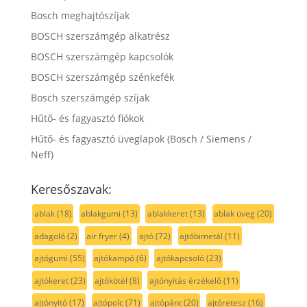
Bosch meghajtószíjak
BOSCH szerszámgép alkatrész
BOSCH szerszámgép kapcsolók
BOSCH szerszámgép szénkefék
Bosch szerszámgép szíjak
Hűtő- és fagyasztó fiókok
Hűtő- és fagyasztó üveglapok (Bosch / Siemens /
Neff)
Keresőszavak:
ablak
(18)
ablakgumi
(13)
ablakkeret
(13)
ablak üveg
(20)
adagoló
(2)
air fryer
(4)
ajtó
(72)
ajtóbimetál
(11)
ajtógumi
(55)
ajtókampó
(6)
ajtókapcsoló
(23)
ajtókeret
(23)
ajtókötél
(8)
ajtónyitás érzékelő
(11)
ajtónyitó
(17)
ajtópolc
(71)
ajtópánt
(20)
ajtóretesz
(16)