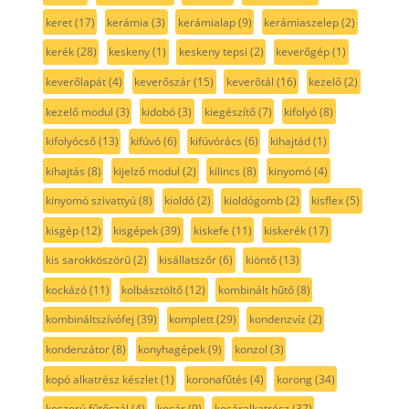
keret
(17)
kerámia
(3)
kerámialap
(9)
kerámiaszelep
(2)
kerék
(28)
keskeny
(1)
keskeny tepsi
(2)
keverőgép
(1)
keverőlapát
(4)
keverőszár
(15)
keverőtál
(16)
kezelő
(2)
kezelő modul
(3)
kidobó
(3)
kiegészítő
(7)
kifolyó
(8)
kifolyócső
(13)
kifúvó
(6)
kifúvórács
(6)
kihajtád
(1)
kihajtás
(8)
kijelző modul
(2)
kilincs
(8)
kinyomó
(4)
kinyomó szivattyú
(8)
kioldó
(2)
kioldógomb
(2)
kisflex
(5)
kisgép
(12)
kisgépek
(39)
kiskefe
(11)
kiskerék
(17)
kis sarokköszörű
(2)
kisállatszőr
(6)
kiöntő
(13)
kockázó
(11)
kolbásztöltő
(12)
kombinált hűtő
(8)
kombináltszívófej
(39)
komplett
(29)
kondenzvíz
(2)
kondenzátor
(8)
konyhagépek
(9)
konzol
(3)
kopó alkatrész készlet
(1)
koronafűtés
(4)
korong
(34)
koszorú fűtőszál
(4)
kosár
(9)
kosáralkatrész
(37)