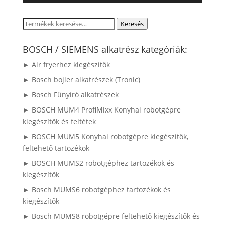
Keresés
Keresés
a
következőre:
BOSCH / SIEMENS alkatrész kategóriák:
► Air fryerhez kiegészítők
► Bosch bojler alkatrészek (Tronic)
► Bosch Fűnyíró alkatrészek
► BOSCH MUM4 ProfiMixx Konyhai robotgépre
kiegészítők és feltétek
► BOSCH MUM5 Konyhai robotgépre kiegészítők,
feltehető tartozékok
► BOSCH MUMS2 robotgéphez tartozékok és
kiegészítők
► Bosch MUMS6 robotgéphez tartozékok és
kiegészítők
► Bosch MUMS8 robotgépre feltehető kiegészítők és