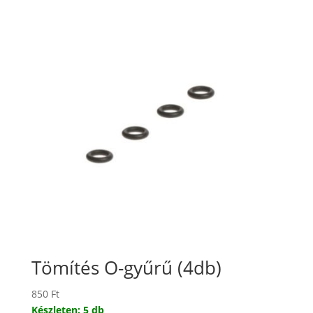
Tömítés O-gyűrű (4db)
850
Ft
Készleten: 5 db