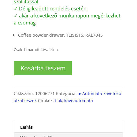
szállítással
✓ Délig leadott rendelés esetén,
✓ akár a következő munkanapon megérkezhet
a csomag
Coffee powder drawer, TE(S)515, RAL7045
Csak 1 maradt készleten
Darált
Kosárba teszem
kávé
adagoló
fiók
(világos
Cikkszám:
12006271
Kategória:
►Automata kávéfőző
szürke)
alkatrészek
Címkék:
fiók
,
kávéautomata
mennyiség
Leírás