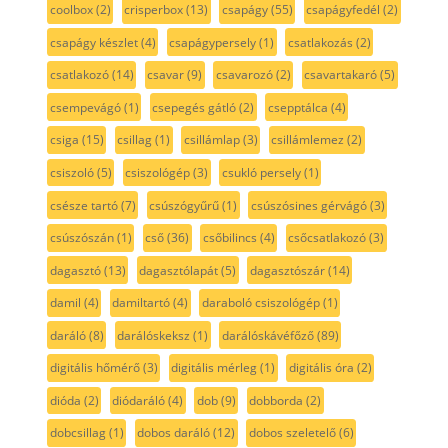
coolbox
(2)
crisperbox
(13)
csapágy
(55)
csapágyfedél
(2)
csapágy készlet
(4)
csapágypersely
(1)
csatlakozás
(2)
csatlakozó
(14)
csavar
(9)
csavarozó
(2)
csavartakaró
(5)
csempevágó
(1)
csepegés gátló
(2)
csepptálca
(4)
csiga
(15)
csillag
(1)
csillámlap
(3)
csillámlemez
(2)
csiszoló
(5)
csiszológép
(3)
csukló persely
(1)
csésze tartó
(7)
csúszógyűrű
(1)
csúszósines gérvágó
(3)
csúszószán
(1)
cső
(36)
csőbilincs
(4)
csőcsatlakozó
(3)
dagasztó
(13)
dagasztólapát
(5)
dagasztószár
(14)
damil
(4)
damiltartó
(4)
daraboló csiszológép
(1)
daráló
(8)
darálóskeksz
(1)
darálóskávéfőző
(89)
digitális hőmérő
(3)
digitális mérleg
(1)
digitális óra
(2)
dióda
(2)
diódaráló
(4)
dob
(9)
dobborda
(2)
dobcsillag
(1)
dobos daráló
(12)
dobos szeletelő
(6)