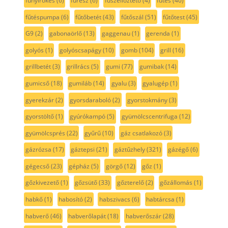
fűnyírókés
(6)
fűrész
(6)
fűszellőztető
(4)
fűtés
(40)
fűtéspumpa
(6)
fűtőbetét
(43)
fűtőszál
(51)
fűtőtest
(45)
G9
(2)
gabonaörlő
(13)
gaggenau
(1)
gerenda
(1)
golyós
(1)
golyóscsapágy
(10)
gomb
(104)
grill
(16)
grillbetét
(3)
grillrács
(5)
gumi
(77)
gumibak
(14)
gumicső
(18)
gumiláb
(14)
gyalu
(3)
gyalugép
(1)
gyerekzár
(2)
gyorsdaraboló
(2)
gyorstokmány
(3)
gyorstöltő
(1)
gyúrókampó
(5)
gyümölcscentrifuga
(12)
gyümölcsprés
(22)
gyűrű
(10)
gáz csatlakozó
(3)
gázrózsa
(17)
gáztepsi
(21)
gáztűzhely
(321)
gázégő
(6)
gégecső
(23)
gépház
(5)
görgő
(12)
gőz
(1)
gőzkivezető
(1)
gőzsütő
(33)
gőzterelő
(2)
gőzállomás
(1)
habkő
(1)
habosító
(2)
habszivacs
(6)
habtárcsa
(1)
habverő
(46)
habverőlapát
(18)
habverőszár
(28)