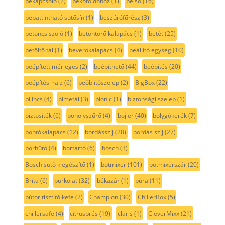
bekapcsoló
(2)
bekötő doboz
(1)
belső
(16)
bepattintható sütősín
(1)
beszúrófűrész
(3)
betoncsiszoló
(1)
betontörő kalapács
(1)
betét
(25)
betöltő tál
(1)
beverőkalapács
(4)
beállító egység
(10)
beépített mérleges
(2)
beépíthető
(44)
beépítés
(20)
beépítési rajz
(6)
beőblítőszelep
(2)
BigBox
(22)
bilincs
(4)
bimetál
(3)
bionic
(1)
biztonsági szelep
(1)
biztosíték
(6)
boholyszűrő
(4)
bojler
(40)
bolygókerék
(7)
bontókalapács
(12)
bordásszíj
(28)
bordás szíj
(27)
borhűtő
(4)
bortartó
(6)
bosch
(3)
Bosch sütő kiegészítő
(1)
botmixer
(101)
botmixerszár
(20)
Brita
(6)
burkolat
(32)
békazár
(1)
búra
(11)
bútor tisztító kefe
(2)
Champion
(30)
ChillerBox
(5)
chillersafe
(4)
citrusprés
(19)
claris
(1)
CleverMixx
(21)