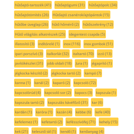
hűtőajtó-tartozék
(41)
hűtőajtógumi
(31)
hűtőajtópolc
(34)
hűtőajtótömítés
(26)
Hűtőajtó zsanérok/ajtópántok
(15)
hűtőbe üveglap
(26)
hűtő hőmérő
(2)
hűtőszekrény
(12)
Hűtő világítás alkatrészek
(25)
idegentest csapda
(5)
illatosító
(3)
indítórelé
(1)
inox
(116)
inox gombok
(51)
ipari porszívó
(3)
italkorlát
(32)
italtartó
(70)
izzó
(13)
javítókészlet
(31)
jobb oldali
(18)
Jura
(1)
jégaprító
(1)
jégkocka készítő
(2)
jégkocka tartó
(2)
kampó
(7)
kanna
(1)
kanál
(2)
kaparó
(2)
kapcsoló
(72)
kapcsolórúd
(4)
kapcsoló sor
(2)
kapocs
(3)
kapszula
(1)
kapszula tartó
(2)
kapszulás kávéfőző
(31)
kar
(6)
kardán
(1)
karóra
(1)
kazán
(4)
kebbe
(6)
kefe
(40)
kefelemez
(1)
kefetartó
(2)
kefésszívófej
(71)
kehely
(15)
kek
(21)
kelesztő tál
(1)
kendő
(1)
kenőanyag
(4)