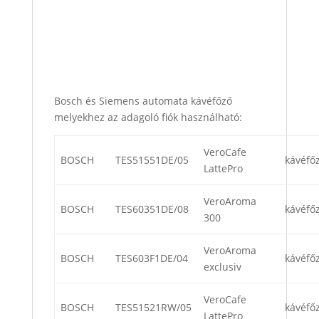
Bosch és Siemens automata kávéfőző
melyekhez az adagoló fiók használható:
VeroCafe
BOSCH
TES51551DE/05
kávéfő
LattePro
VeroAroma
BOSCH
TES60351DE/08
kávéfő
300
VeroAroma
BOSCH
TES603F1DE/04
kávéfő
exclusiv
VeroCafe
BOSCH
TES51521RW/05
kávéfő
LattePro