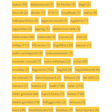
doboz
(30)
dobtámasztó
(1)
Dr.Fischer
(1)
dugó
(2)
díszcsík
(2)
díszléc
(1)
E14
(1)
EasyRotak
(1)
edény
(4)
edénytartórács
(6)
egyenecsiszoló
(1)
egykörös
(1)
egyszintes
(2)
egység
(1)
elektromos kefe
(3)
elektronika
(46)
elektróda
(3)
elosztó
(2)
első
(2)
előlap
(111)
EQ series
(1)
ErgoMixx
(33)
etazser
(1)
etilén semlegesítő
(3)
evőeszközkosár
(7)
excenter csiszoló
(7)
extra mélytepsi
(2)
ezüst
(45)
ezüstlap
(2)
fagyasztó
(152)
fagylalt
(4)
fagylaltkészítő
(6)
fal csiszoló
(1)
falhoronymaró
(1)
falitartó
(3)
fali töltő
(2)
falmaró
(1)
fedeles
(1)
fedél
(158)
fehér
(215)
fehér gombok
(49)
fejező fűrész
(1)
fekete
(194)
fekete gombok
(19)
felfüggesztés
(2)
felmosó
(5)
felső
(36)
felsőfűtőszál
(12)
felsőház
(7)
felső házrész
(8)