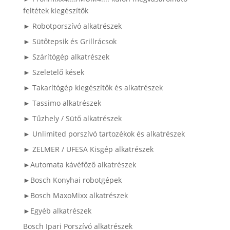
feltétek kiegészítők
► Robotporszívó alkatrészek
► Sütőtepsik és Grillrácsok
► Szárítógép alkatrészek
► Szeletelő kések
► Takarítógép kiegészítők és alkatrészek
► Tassimo alkatrészek
► Tűzhely / Sütő alkatrészek
► Unlimited porszívó tartozékok és alkatrészek
► ZELMER / UFESA Kisgép alkatrészek
►Automata kávéfőző alkatrészek
►Bosch Konyhai robotgépek
►Bosch MaxoMixx alkatrészek
►Egyéb alkatrészek
Bosch Ipari Porszívó alkatrészek