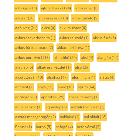
ajtórugó
(11)
ajtótartozék
(194)
ajtózsanér
(6)
ajtózár
(20)
ajtó érzékelő
(13)
ajtóérzékelő
(9)
ajtóüveg
(21)
akksi
(4)
akkumulátor
(6)
akkus csavarbehajtó
(1)
akkus csiszoló
(1)
akkus fúró
(6)
akkus fúrókalapács
(2)
akkus körfűrész
(1)
akkus porszívó
(118)
akkutöltő
(20)
aksi
(4)
alapgép
(11)
alaplap
(5)
alkatrész készlet
(1)
alsó
(39)
alsófűtőszál
(10)
alsóház
(17)
aluminium
(1)
alátét
(4)
antracit
(2)
anya
(11)
anód
(10)
aprító
(64)
aprítógép
(1)
aprítókés
(25)
aprósütemény
(1)
aqua senzor
(1)
aquastop
(6)
asztali körfűrész
(2)
asztali mosogatógép
(2)
babkávé
(1)
bal oldali
(18)
Barino
(1)
barna
(5)
befogó
(4)
befolyócső
(2)