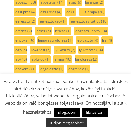
laposszíj
(33)
lapostepsi
(14)
lapát
(9)
lasange
(2)
lassúprés
(4)
lassú prés
(4)
led
(1)
LED lámpa
(20)
leeresztő
(2)
leeresztő cső
(1)
leeresztő szivattyú
(10)
lefedés
(7)
lemez
(5)
lencse
(1)
lengéscsillapító
(14)
lengőkar
(6)
lengő szúrófűrész
(1)
leolvasztó
(4)
lila
(4)
logó
(5)
LowFrost
(5)
lyukasztó
(2)
lyuktárcsa
(34)
láb
(15)
lábfürdő
(1)
lámpa
(16)
láncfűrész
(2)
lánckerék
(1)
lángelosztó
(1)
lángterelő
(1)
légkeverésfűtés
(8)
légkeverésfűtőtest
(5)
légszűrő
(50)
Ez a weboldal sütiket használ. Sütiket használunk a tartalmak és
lúgszivattyú
(8)
magasnyomású mosó
(1)
hirdetések személyre szabásához, közösségi funkciók
biztosításához, valamint weboldalforgalmunk elemzéséhez. A
magasság rögzítő
(3)
magasság állító
(3)
maghőmérő
(1)
weboldalon való böngészés folytatásával Ön hozzájárul a sütik
magnetron
(1)
magnézium anód
(4)
matrac
(1)
használatához.
Elfogadom
Elutasítom
matrac tiszító
(3)
matrica
(5)
MaxoMixx
(38)
MC8
(35)
Tudjon meg többet!
MCM
(98)
mechanika
(1)
meghajtó
(8)
meghajtószíj
(39)