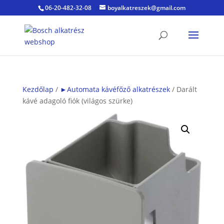
06-20-482-32-08
boyalkatreszek@gmail.com
Kezdőlap
/
►Automata kávéfőző alkatrészek
/ Darált
kávé adagoló fiók (világos szürke)