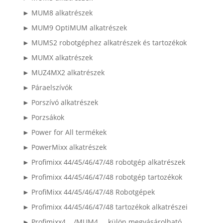
► MUM8 alkatrészek
► MUM9 OptiMUM alkatrészek
► MUMS2 robotgéphez alkatrészek és tartozékok
► MUMX alkatrészek
► MUZ4MX2 alkatrészek
► Páraelszívók
► Porszívó alkatrészek
► Porzsákok
► Power for All termékek
► PowerMixx alkatrészek
► Profimixx 44/45/46/47/48 robotgép alkatrészek
► Profimixx 44/45/46/47/48 robotgép tartozékok
► ProfiMixx 44/45/46/47/48 Robotgépek
► Profimixx 44/45/46/47/48 tartozékok alkatrészei
► Profimixx4..../MUM4.... külön megvásárolható