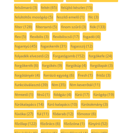
felsőmaró
(3)
feltét
(65)
felújító készlet
(15)
felültöltős mosógép
(5)
feszítő emelő
(1)
filc
(3)
filter
(128)
filtertartó
(5)
finom szűrő
(3)
fiók
(133)
flex
(5)
flexibilis
(3)
flexibiliscső
(17)
fogadó
(4)
fogantyú
(45)
fogaskerék
(31)
fogasszíj
(12)
folyadék elvezető
(2)
Forgatógomb
(152)
forgókefe
(24)
forgókerék
(6)
forgókés
(9)
forgókúp
(4)
forgólapát
(3)
forgótányér
(4)
forrázó egység
(6)
Fresh
(1)
fritőz
(3)
funkcióválasztó
(39)
fém
(35)
fém keverőtál
(11)
fémtető
(1)
fésű
(1)
földgáz
(4)
fúró
(17)
fúrógép
(19)
fúrókalapács
(14)
fúró kalapács
(10)
fúrótokmány
(3)
fúvóka
(27)
fül
(11)
fődarab
(12)
főmotor
(6)
főzőlap
(122)
főzőrács
(6)
főzőzóna
(1)
fűnyíró
(52)