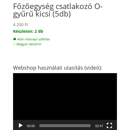
Főzőegység csatlakozó O-
gyűrű kicsi (5db)
4.200
Ft
Készleten: 2 db
🚚 Akár másnapi szállítás
✅ Magyar raktárról
Webshop használati utasítás (videó):
Videólejátszó
00:00
02:47