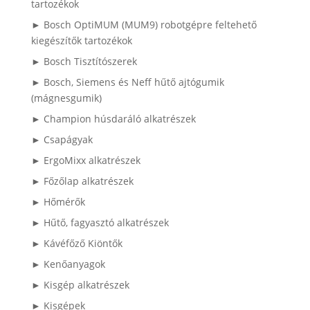
tartozékok
► Bosch OptiMUM (MUM9) robotgépre feltehető
kiegészítők tartozékok
► Bosch Tisztítószerek
► Bosch, Siemens és Neff hűtő ajtógumik
(mágnesgumik)
► Champion húsdaráló alkatrészek
► Csapágyak
► ErgoMixx alkatrészek
► Főzőlap alkatrészek
► Hőmérők
► Hűtő, fagyasztó alkatrészek
► Kávéfőző Kiöntők
► Kenőanyagok
► Kisgép alkatrészek
► Kisgépek