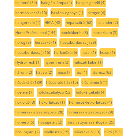
hajtómű
(34)
halogén lámpa
(4)
hangszigetelő
(4)
harmonikacső
(10)
hasábburgonya
(1)
henger
(4)
hengerkefe
(1)
HEPA
(48)
hepa szűrő
(62)
hollander
(2)
HomeProfessional
(144)
homlokkerék
(3)
hordozható
(5)
horog
(3)
horzsakő
(1)
hosszbordás szíj
(28)
hosszbordásszíj
(16)
hurkatöltő
(6)
huzal
(1)
huzat
(1)
HydroFresh
(1)
hyperFresh
(3)
hálózati kábel
(1)
három
(2)
hátlap
(2)
hátsó
(7)
ház
(1)
házrész
(63)
húsdaráló
(189)
húsdaráló ház
(15)
húshőmérő
(1)
hőelem
(7)
hőfokszabályzó
(52)
hőfokérzékelő
(4)
hőkioldó
(3)
hőkorlátozó
(1)
hőmérsékletkorlátozó
(4)
hőmérsékletszabályozó
(28)
hőmérsékletszabályzó
(29)
hőmérő
(5)
hőszigetelt
(2)
hőszivattyús szárítógép
(25)
hőállógumi
(2)
hőálló izzó
(15)
hőérzékelő
(13)
hűtő
(393)