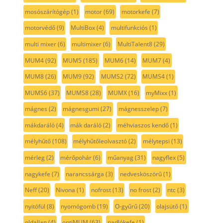
mosószárítógép
(1)
motor
(69)
motorkefe
(7)
motorvédő
(9)
MultiBox
(4)
multifunkciós
(1)
multi mixer
(6)
multimixer
(6)
MultiTalent8
(29)
MUM4
(92)
MUM5
(185)
MUM6
(14)
MUM7
(4)
MUM8
(26)
MUM9
(92)
MUMS2
(72)
MUMS4
(1)
MUMS6
(37)
MUMS8
(28)
MUMX
(16)
myMixx
(1)
mágnes
(2)
mágnesgumi
(27)
mágnesszelep
(7)
mákdaráló
(4)
mák daráló
(2)
méhviaszos kendő
(1)
mélyhűtő
(108)
mélyhűtőleolvasztó
(2)
mélytepsi
(13)
mérleg
(2)
mérőpohár
(6)
műanyag
(31)
nagyflex
(5)
nagykefe
(7)
narancssárga
(3)
nedvesköszörű
(1)
Neff
(20)
Nivona
(1)
nofrost
(13)
no frost
(2)
ntc
(3)
nyitófül
(8)
nyomógomb
(19)
O-gyűrű
(20)
olajsütő
(1)
oldallap
(4)
optiMUM
(63)
padlókefe
(1)