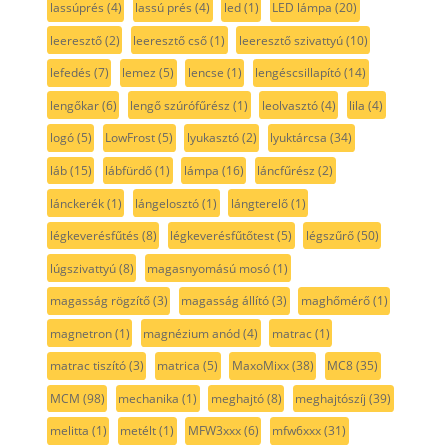
lassúprés
(4)
lassú prés
(4)
led
(1)
LED lámpa
(20)
leeresztő
(2)
leeresztő cső
(1)
leeresztő szivattyú
(10)
lefedés
(7)
lemez
(5)
lencse
(1)
lengéscsillapító
(14)
lengőkar
(6)
lengő szúrófűrész
(1)
leolvasztó
(4)
lila
(4)
logó
(5)
LowFrost
(5)
lyukasztó
(2)
lyuktárcsa
(34)
láb
(15)
lábfürdő
(1)
lámpa
(16)
láncfűrész
(2)
lánckerék
(1)
lángelosztó
(1)
lángterelő
(1)
légkeverésfűtés
(8)
légkeverésfűtőtest
(5)
légszűrő
(50)
lúgszivattyú
(8)
magasnyomású mosó
(1)
magasság rögzítő
(3)
magasság állító
(3)
maghőmérő
(1)
magnetron
(1)
magnézium anód
(4)
matrac
(1)
matrac tiszító
(3)
matrica
(5)
MaxoMixx
(38)
MC8
(35)
MCM
(98)
mechanika
(1)
meghajtó
(8)
meghajtószíj
(39)
melitta
(1)
metélt
(1)
MFW3xxx
(6)
mfw6xxx
(31)