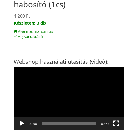
habosító (1cs)
4.200
Ft
Készleten: 3 db
🚚 Akár másnapi szállítás
✅ Magyar raktárról
Webshop használati utasítás (videó):
Videólejátszó
00:00
02:47