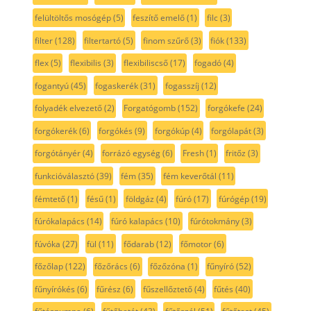
felültöltős mosógép
(5)
feszítő emelő
(1)
filc
(3)
filter
(128)
filtertartó
(5)
finom szűrő
(3)
fiók
(133)
flex
(5)
flexibilis
(3)
flexibiliscső
(17)
fogadó
(4)
fogantyú
(45)
fogaskerék
(31)
fogasszíj
(12)
folyadék elvezető
(2)
Forgatógomb
(152)
forgókefe
(24)
forgókerék
(6)
forgókés
(9)
forgókúp
(4)
forgólapát
(3)
forgótányér
(4)
forrázó egység
(6)
Fresh
(1)
fritőz
(3)
funkcióválasztó
(39)
fém
(35)
fém keverőtál
(11)
fémtető
(1)
fésű
(1)
földgáz
(4)
fúró
(17)
fúrógép
(19)
fúrókalapács
(14)
fúró kalapács
(10)
fúrótokmány
(3)
fúvóka
(27)
fül
(11)
fődarab
(12)
főmotor
(6)
főzőlap
(122)
főzőrács
(6)
főzőzóna
(1)
fűnyíró
(52)
fűnyírókés
(6)
fűrész
(6)
fűszellőztető
(4)
fűtés
(40)