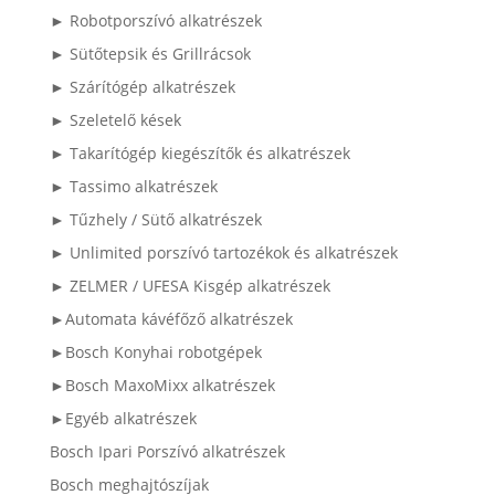
► Robotporszívó alkatrészek
► Sütőtepsik és Grillrácsok
► Szárítógép alkatrészek
► Szeletelő kések
► Takarítógép kiegészítők és alkatrészek
► Tassimo alkatrészek
► Tűzhely / Sütő alkatrészek
► Unlimited porszívó tartozékok és alkatrészek
► ZELMER / UFESA Kisgép alkatrészek
►Automata kávéfőző alkatrészek
►Bosch Konyhai robotgépek
►Bosch MaxoMixx alkatrészek
►Egyéb alkatrészek
Bosch Ipari Porszívó alkatrészek
Bosch meghajtószíjak