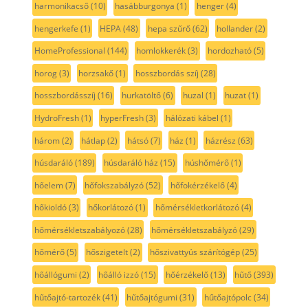
harmonikacső
(10)
hasábburgonya
(1)
henger
(4)
hengerkefe
(1)
HEPA
(48)
hepa szűrő
(62)
hollander
(2)
HomeProfessional
(144)
homlokkerék
(3)
hordozható
(5)
horog
(3)
horzsakő
(1)
hosszbordás szíj
(28)
hosszbordásszíj
(16)
hurkatöltő
(6)
huzal
(1)
huzat
(1)
HydroFresh
(1)
hyperFresh
(3)
hálózati kábel
(1)
három
(2)
hátlap
(2)
hátsó
(7)
ház
(1)
házrész
(63)
húsdaráló
(189)
húsdaráló ház
(15)
húshőmérő
(1)
hőelem
(7)
hőfokszabályzó
(52)
hőfokérzékelő
(4)
hőkioldó
(3)
hőkorlátozó
(1)
hőmérsékletkorlátozó
(4)
hőmérsékletszabályozó
(28)
hőmérsékletszabályzó
(29)
hőmérő
(5)
hőszigetelt
(2)
hőszivattyús szárítógép
(25)
hőállógumi
(2)
hőálló izzó
(15)
hőérzékelő
(13)
hűtő
(393)
hűtőajtó-tartozék
(41)
hűtőajtógumi
(31)
hűtőajtópolc
(34)