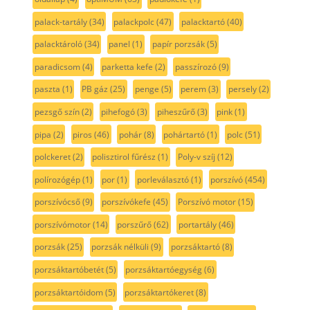
palack-tartály
(34)
palackpolc
(47)
palacktartó
(40)
palacktároló
(34)
panel
(1)
papír porzsák
(5)
paradicsom
(4)
parketta kefe
(2)
passzírozó
(9)
paszta
(1)
PB gáz
(25)
penge
(5)
perem
(3)
persely
(2)
pezsgő szín
(2)
pihefogó
(3)
piheszűrő
(3)
pink
(1)
pipa
(2)
piros
(46)
pohár
(8)
pohártartó
(1)
polc
(51)
polckeret
(2)
polisztirol fűrész
(1)
Poly-v szíj
(12)
polírozógép
(1)
por
(1)
porleválasztó
(1)
porszívó
(454)
porszívócső
(9)
porszívókefe
(45)
Porszívó motor
(15)
porszívómotor
(14)
porszűrő
(62)
portartály
(46)
porzsák
(25)
porzsák nélküli
(9)
porzsáktartó
(8)
porzsáktartóbetét
(5)
porzsáktartóegység
(6)
porzsáktartóidom
(5)
porzsáktartókeret
(8)