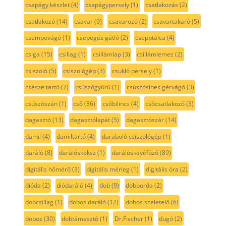
csapágy készlet
(4)
csapágypersely
(1)
csatlakozás
(2)
csatlakozó
(14)
csavar
(9)
csavarozó
(2)
csavartakaró
(5)
csempevágó
(1)
csepegés gátló
(2)
csepptálca
(4)
csiga
(15)
csillag
(1)
csillámlap
(3)
csillámlemez
(2)
csiszoló
(5)
csiszológép
(3)
csukló persely
(1)
csésze tartó
(7)
csúszógyűrű
(1)
csúszósines gérvágó
(3)
csúszószán
(1)
cső
(36)
csőbilincs
(4)
csőcsatlakozó
(3)
dagasztó
(13)
dagasztólapát
(5)
dagasztószár
(14)
damil
(4)
damiltartó
(4)
daraboló csiszológép
(1)
daráló
(8)
darálóskeksz
(1)
darálóskávéfőző
(89)
digitális hőmérő
(3)
digitális mérleg
(1)
digitális óra
(2)
dióda
(2)
diódaráló
(4)
dob
(9)
dobborda
(2)
dobcsillag
(1)
dobos daráló
(12)
dobos szeletelő
(6)
doboz
(30)
dobtámasztó
(1)
Dr.Fischer
(1)
dugó
(2)