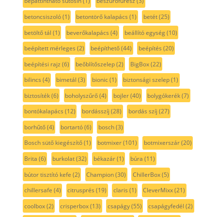
bepattintható sütősín
(1)
beszúrófűrész
(3)
betoncsiszoló
(1)
betontörő kalapács
(1)
betét
(25)
betöltő tál
(1)
beverőkalapács
(4)
beállító egység
(10)
beépített mérleges
(2)
beépíthető
(44)
beépítés
(20)
beépítési rajz
(6)
beőblítőszelep
(2)
BigBox
(22)
bilincs
(4)
bimetál
(3)
bionic
(1)
biztonsági szelep
(1)
biztosíték
(6)
boholyszűrő
(4)
bojler
(40)
bolygókerék
(7)
bontókalapács
(12)
bordásszíj
(28)
bordás szíj
(27)
borhűtő
(4)
bortartó
(6)
bosch
(3)
Bosch sütő kiegészítő
(1)
botmixer
(101)
botmixerszár
(20)
Brita
(6)
burkolat
(32)
békazár
(1)
búra
(11)
bútor tisztító kefe
(2)
Champion
(30)
ChillerBox
(5)
chillersafe
(4)
citrusprés
(19)
claris
(1)
CleverMixx
(21)
coolbox
(2)
crisperbox
(13)
csapágy
(55)
csapágyfedél
(2)