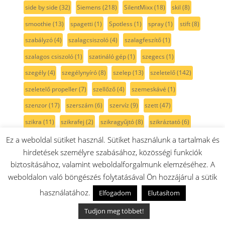
side by side
(32)
Siemens
(218)
SilentMixx
(18)
skil
(8)
smoothie
(13)
spagetti
(1)
Spotless
(1)
spray
(1)
stift
(8)
szabályzó
(4)
szalagcsiszoló
(4)
szalagfeszítő
(1)
szalagos csiszoló
(1)
szatináló gép
(1)
szegecs
(1)
szegély
(4)
szegélynyíró
(8)
szelep
(13)
szeletelő
(142)
szeletelő propeller
(7)
szellőző
(4)
szemeskávé
(1)
szenzor
(17)
szerszám
(6)
szervíz
(9)
szett
(47)
szikra
(11)
szikrafej
(2)
szikragyűjtó
(8)
szikráztató
(6)
szilikon
(13)
szilikonzsír
(2)
szimering
(28)
szitaszűrő
(5)
Ez a weboldal sütiket használ. Sütiket használunk a tartalmak és
hirdetések személyre szabásához, közösségi funkciók
szivattyú
(29)
szivattyúház
(4)
szán
(4)
szárny
(3)
biztosításához, valamint weboldalforgalmunk elemzéséhez. A
szárítógép
(106)
szárítógépajtó
(13)
szárítógép szíj
(15)
weboldalon való böngészés folytatásával Ön hozzájárul a sütik
szárítógépszűrő
(4)
szénfilter
(4)
szénkefe
(41)
használatához.
Elfogadom
Elutasítom
szénkefe pár
(22)
szénkefe tartó
(4)
szénszűrő
(1)
Tudjon meg többet!
Szíj
(25)
szíjfeszítő
(3)
színtelen
(10)
szívócső
(7)