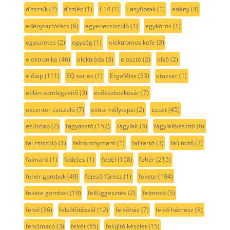
díszcsík
(2)
díszléc
(1)
E14
(1)
EasyRotak
(1)
edény
(4)
edénytartórács
(6)
egyenecsiszoló
(1)
egykörös
(1)
egyszintes
(2)
egység
(1)
elektromos kefe
(3)
elektronika
(46)
elektróda
(3)
elosztó
(2)
első
(2)
előlap
(111)
EQ series
(1)
ErgoMixx
(33)
etazser
(1)
etilén semlegesítő
(3)
evőeszközkosár
(7)
excenter csiszoló
(7)
extra mélytepsi
(2)
ezüst
(45)
ezüstlap
(2)
fagyasztó
(152)
fagylalt
(4)
fagylaltkészítő
(6)
fal csiszoló
(1)
falhoronymaró
(1)
falitartó
(3)
fali töltő
(2)
falmaró
(1)
fedeles
(1)
fedél
(158)
fehér
(215)
fehér gombok
(49)
fejező fűrész
(1)
fekete
(194)
fekete gombok
(19)
felfüggesztés
(2)
felmosó
(5)
felső
(36)
felsőfűtőszál
(12)
felsőház
(7)
felső házrész
(8)
felsőmaró
(3)
feltét
(65)
felújító készlet
(15)