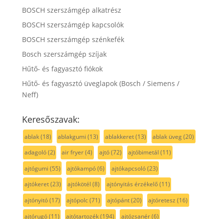
BOSCH szerszámgép alkatrész
BOSCH szerszámgép kapcsolók
BOSCH szerszámgép szénkefék
Bosch szerszámgép szíjak
Hűtő- és fagyasztó fiókok
Hűtő- és fagyasztó üveglapok (Bosch / Siemens /
Neff)
Keresőszavak:
ablak
(18)
ablakgumi
(13)
ablakkeret
(13)
ablak üveg
(20)
adagoló
(2)
air fryer
(4)
ajtó
(72)
ajtóbimetál
(11)
ajtógumi
(55)
ajtókampó
(6)
ajtókapcsoló
(23)
ajtókeret
(23)
ajtókötél
(8)
ajtónyitás érzékelő
(11)
ajtónyitó
(17)
ajtópolc
(71)
ajtópánt
(20)
ajtóretesz
(16)
ajtórugó
(11)
ajtótartozék
(194)
ajtózsanér
(6)