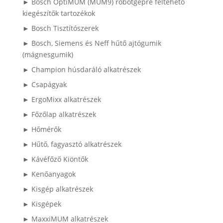
► Bosch OptiMUM (MUM9) robotgépre feltehető
kiegészítők tartozékok
► Bosch Tisztítószerek
► Bosch, Siemens és Neff hűtő ajtógumik
(mágnesgumik)
► Champion húsdaráló alkatrészek
► Csapágyak
► ErgoMixx alkatrészek
► Főzőlap alkatrészek
► Hőmérők
► Hűtő, fagyasztó alkatrészek
► Kávéfőző Kiöntők
► Kenőanyagok
► Kisgép alkatrészek
► Kisgépek
► MaxxiMUM alkatrészek