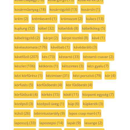
kosárműanyag
(18)
kosárrögzítő
(13)
kosársín
(1)
krém
(2)
krémkeverő
(1)
krómozott
(2)
kulacs
(13)
kuplung
(52)
kábel
(32)
kábeldob
(8)
kábelköteg
(5)
kábelrögzítő
(2)
kárpit
(2)
kárpit tisztító
(8)
kávé
(1)
kávéautomata
(176)
kávébab
(1)
kávédaráló
(3)
kávéfőző
(207)
kés
(73)
késtartó
(33)
késtartó csavar
(2)
készlet
(106)
kétkörös
(1)
kétszintes
(3)
kézi gyalu
(7)
kézi körfűrész
(1)
kézimixer
(31)
kézi porszívó
(79)
kör
(4)
körfütés
(5)
körfűtőbetét
(4)
kör fűtőbetét
(4)
körfűtőszál
(4)
körkés
(15)
kötél
(11)
központi egység
(7)
középső
(3)
középső üveg
(1)
kúp
(6)
kúpkerék
(3)
külső
(26)
labirintustartály
(9)
lapos csap maró
(1)
laposszíj
(33)
lapostepsi
(14)
lapát
(9)
lasange
(2)