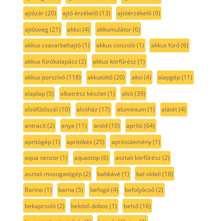
ajtózár
(20)
ajtó érzékelő
(13)
ajtóérzékelő
(9)
ajtóüveg
(21)
akksi
(4)
akkumulátor
(6)
akkus csavarbehajtó
(1)
akkus csiszoló
(1)
akkus fúró
(6)
akkus fúrókalapács
(2)
akkus körfűrész
(1)
akkus porszívó
(118)
akkutöltő
(20)
aksi
(4)
alapgép
(11)
alaplap
(5)
alkatrész készlet
(1)
alsó
(39)
alsófűtőszál
(10)
alsóház
(17)
aluminium
(1)
alátét
(4)
antracit
(2)
anya
(11)
anód
(10)
aprító
(64)
aprítógép
(1)
aprítókés
(25)
aprósütemény
(1)
aqua senzor
(1)
aquastop
(6)
asztali körfűrész
(2)
asztali mosogatógép
(2)
babkávé
(1)
bal oldali
(18)
Barino
(1)
barna
(5)
befogó
(4)
befolyócső
(2)
bekapcsoló
(2)
bekötő doboz
(1)
belső
(16)