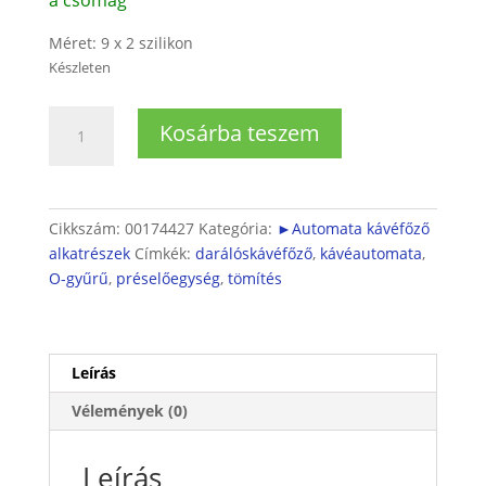
a csomag
Méret: 9 x 2 szilikon
Készleten
Főzőegység
Kosárba teszem
csatlakozó
O-
gyűrű
nagy
Cikkszám:
00174427
Kategória:
►Automata kávéfőző
(5db)
alkatrészek
Címkék:
darálóskávéfőző
,
kávéautomata
,
mennyiség
O-gyűrű
,
préselőegység
,
tömítés
Leírás
Vélemények (0)
Leírás