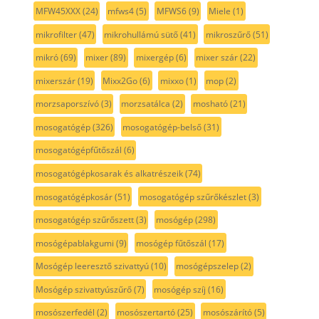
MFW45XXX
(24)
mfws4
(5)
MFWS6
(9)
Miele
(1)
mikrofilter
(47)
mikrohullámú sütő
(41)
mikroszűrő
(51)
mikró
(69)
mixer
(89)
mixergép
(6)
mixer szár
(22)
mixerszár
(19)
Mixx2Go
(6)
mixxo
(1)
mop
(2)
morzsaporszívó
(3)
morzsatálca
(2)
mosható
(21)
mosogatógép
(326)
mosogatógép-belső
(31)
mosogatógépfűtőszál
(6)
mosogatógépkosarak és alkatrészeik
(74)
mosogatógépkosár
(51)
mosogatógép szűrőkészlet
(3)
mosogatógép szűrőszett
(3)
mosógép
(298)
mosógépablakgumi
(9)
mosógép fűtőszál
(17)
Mosógép leeresztő szivattyú
(10)
mosógépszelep
(2)
Mosógép szivattyúszűrő
(7)
mosógép szíj
(16)
mosószerfedél
(2)
mosószertartó
(25)
mosószárító
(5)