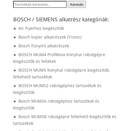
Keresés
Keresés
a
következőre:
BOSCH / SIEMENS alkatrész kategóriák:
► Air fryerhez kiegészítők
► Bosch bojler alkatrészek (Tronic)
► Bosch Fűnyíró alkatrészek
► BOSCH MUM4 ProfiMixx Konyhai robotgépre
kiegészítők és feltétek
► BOSCH MUM5 Konyhai robotgépre kiegészítők,
feltehető tartozékok
► BOSCH MUMS2 robotgéphez tartozékok és
kiegészítők
► Bosch MUMS6 robotgéphez tartozékok és
kiegészítők
► Bosch MUMS8 robotgépre feltehető kiegészítők és
tartozékok