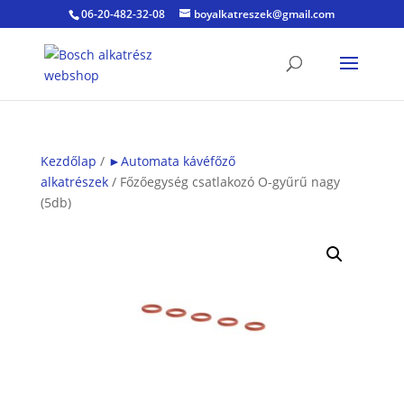
06-20-482-32-08
boyalkatreszek@gmail.com
Kezdőlap
/
►Automata kávéfőző
alkatrészek
/ Főzőegység csatlakozó O-gyűrű nagy
(5db)