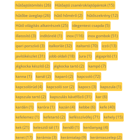
hűtőajtótömítés
(26)
Hűtőajtó zsanérok/ajtópántok
(15)
hűtőbe üveglap
(26)
hűtő hőmérő
(2)
hűtőszekrény
(12)
Hűtő világítás alkatrészek
(25)
idegentest csapda
(5)
illatosító
(3)
indítórelé
(1)
inox
(116)
inox gombok
(51)
ipari porszívó
(3)
italkorlát
(32)
italtartó
(70)
izzó
(13)
javítókészlet
(31)
jobb oldali
(18)
Jura
(1)
jégaprító
(1)
jégkocka készítő
(2)
jégkocka tartó
(2)
kampó
(7)
kanna
(1)
kanál
(2)
kaparó
(2)
kapcsoló
(72)
kapcsolórúd
(4)
kapcsoló sor
(2)
kapocs
(3)
kapszula
(1)
kapszula tartó
(2)
kapszulás kávéfőző
(31)
kar
(6)
kardán
(1)
karóra
(1)
kazán
(4)
kebbe
(6)
kefe
(40)
kefelemez
(1)
kefetartó
(2)
kefésszívófej
(71)
kehely
(15)
kek
(21)
kelesztő tál
(1)
kendő
(1)
kenőanyag
(4)
keret
(17)
kerámia
(3)
kerámialap
(9)
kerámiaszelep
(2)