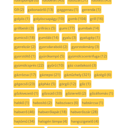
fűtéspumpa
(6)
fűtőbetét
(43)
fűtőszál
(51)
fűtőtest
(45)
G9
(2)
gabonaörlő
(13)
gaggenau
(1)
gerenda
(1)
golyós
(1)
golyóscsapágy
(10)
gomb
(104)
grill
(16)
grillbetét
(3)
grillrács
(5)
gumi
(77)
gumibak
(14)
gumicső
(18)
gumiláb
(14)
gyalu
(3)
gyalugép
(1)
gyerekzár
(2)
gyorsdaraboló
(2)
gyorstokmány
(3)
gyorstöltő
(1)
gyúrókampó
(5)
gyümölcscentrifuga
(12)
gyümölcsprés
(22)
gyűrű
(10)
gáz csatlakozó
(3)
gázrózsa
(17)
gáztepsi
(21)
gáztűzhely
(321)
gázégő
(6)
gégecső
(23)
gépház
(5)
görgő
(12)
gőz
(1)
gőzkivezető
(1)
gőzsütő
(33)
gőzterelő
(2)
gőzállomás
(1)
habkő
(1)
habosító
(2)
habszivacs
(6)
habtárcsa
(1)
habverő
(46)
habverőlapát
(18)
habverőszár
(28)
hajtómű
(34)
halogén lámpa
(4)
hangszigetelő
(4)