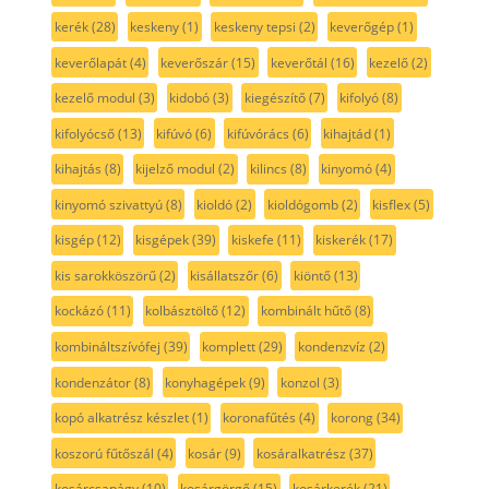
kerék
(28)
keskeny
(1)
keskeny tepsi
(2)
keverőgép
(1)
keverőlapát
(4)
keverőszár
(15)
keverőtál
(16)
kezelő
(2)
kezelő modul
(3)
kidobó
(3)
kiegészítő
(7)
kifolyó
(8)
kifolyócső
(13)
kifúvó
(6)
kifúvórács
(6)
kihajtád
(1)
kihajtás
(8)
kijelző modul
(2)
kilincs
(8)
kinyomó
(4)
kinyomó szivattyú
(8)
kioldó
(2)
kioldógomb
(2)
kisflex
(5)
kisgép
(12)
kisgépek
(39)
kiskefe
(11)
kiskerék
(17)
kis sarokköszörű
(2)
kisállatszőr
(6)
kiöntő
(13)
kockázó
(11)
kolbásztöltő
(12)
kombinált hűtő
(8)
kombináltszívófej
(39)
komplett
(29)
kondenzvíz
(2)
kondenzátor
(8)
konyhagépek
(9)
konzol
(3)
kopó alkatrész készlet
(1)
koronafűtés
(4)
korong
(34)
koszorú fűtőszál
(4)
kosár
(9)
kosáralkatrész
(37)
kosárcsapágy
(10)
kosárgörgő
(15)
kosárkerék
(21)