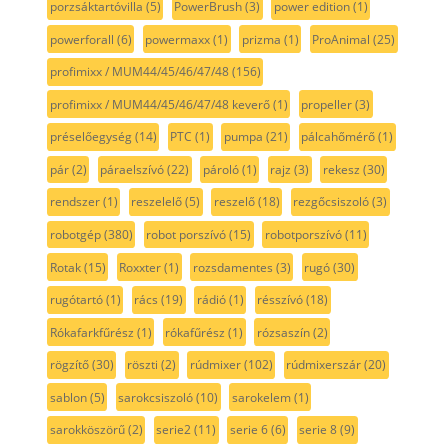
porzsáktartóvilla
(5)
PowerBrush
(3)
power edition
(1)
powerforall
(6)
powermaxx
(1)
prizma
(1)
ProAnimal
(25)
profimixx / MUM44/45/46/47/48
(156)
profimixx / MUM44/45/46/47/48 keverő
(1)
propeller
(3)
préselőegység
(14)
PTC
(1)
pumpa
(21)
pálcahőmérő
(1)
pár
(2)
páraelszívó
(22)
pároló
(1)
rajz
(3)
rekesz
(30)
rendszer
(1)
reszelelő
(5)
reszelő
(18)
rezgőcsiszoló
(3)
robotgép
(380)
robot porszívó
(15)
robotporszívó
(11)
Rotak
(15)
Roxxter
(1)
rozsdamentes
(3)
rugó
(30)
rugótartó
(1)
rács
(19)
rádió
(1)
résszívó
(18)
Rókafarkfűrész
(1)
rókafűrész
(1)
rózsaszín
(2)
rögzítő
(30)
röszti
(2)
rúdmixer
(102)
rúdmixerszár
(20)
sablon
(5)
sarokcsiszoló
(10)
sarokelem
(1)
sarokköszörű
(2)
serie2
(11)
serie 6
(6)
serie 8
(9)