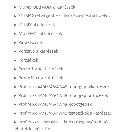
► MUM9 OptiMUM alkatrészek
► MUMS2 robotgéphez alkatrészek és tartozékok
► MUMX alkatrészek
► MUZ4MX2 alkatrészek
► Páraelszívók
► Porszívó alkatrészek
► Porzsákok
► Power for All termékek
► PowerMixx alkatrészek
► Profimixx 44/45/46/47/48 robotgép alkatrészek
► Profimixx 44/45/46/47/48 robotgép tartozékok
► ProfiMixx 44/45/46/47/48 Robotgépek
► Profimixx 44/45/46/47/48 tartozékok alkatrészei
► Profimixx4..../MUM4.... külön megvásárolható
feltétek kiegészítők