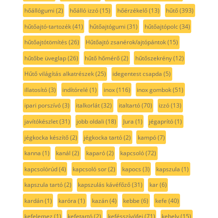
hőállógumi
(2)
hőálló izzó
(15)
hőérzékelő
(13)
hűtő
(393)
hűtőajtó-tartozék
(41)
hűtőajtógumi
(31)
hűtőajtópolc
(34)
hűtőajtótömítés
(26)
Hűtőajtó zsanérok/ajtópántok
(15)
hűtőbe üveglap
(26)
hűtő hőmérő
(2)
hűtőszekrény
(12)
Hűtő világítás alkatrészek
(25)
idegentest csapda
(5)
illatosító
(3)
indítórelé
(1)
inox
(116)
inox gombok
(51)
ipari porszívó
(3)
italkorlát
(32)
italtartó
(70)
izzó
(13)
javítókészlet
(31)
jobb oldali
(18)
Jura
(1)
jégaprító
(1)
jégkocka készítő
(2)
jégkocka tartó
(2)
kampó
(7)
kanna
(1)
kanál
(2)
kaparó
(2)
kapcsoló
(72)
kapcsolórúd
(4)
kapcsoló sor
(2)
kapocs
(3)
kapszula
(1)
kapszula tartó
(2)
kapszulás kávéfőző
(31)
kar
(6)
kardán
(1)
karóra
(1)
kazán
(4)
kebbe
(6)
kefe
(40)
kefelemez
(1)
kefetartó
(2)
kefésszívófej
(71)
kehely
(15)