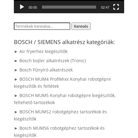
00:00
02:47
Keresés
Keresés
a
következőre:
BOSCH / SIEMENS alkatrész kategóriák:
► Air fryerhez kiegészítők
► Bosch bojler alkatrészek (Tronic)
► Bosch Fűnyíró alkatrészek
► BOSCH MUM4 ProfiMixx Konyhai robotgépre
kiegészítők és feltétek
► BOSCH MUM5 Konyhai robotgépre kiegészítők,
feltehető tartozékok
► BOSCH MUMS2 robotgéphez tartozékok és
kiegészítők
► Bosch MUMS6 robotgéphez tartozékok és
kiegészítők