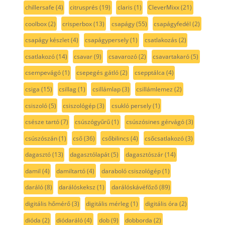
chillersafe
(4)
citrusprés
(19)
claris
(1)
CleverMixx
(21)
coolbox
(2)
crisperbox
(13)
csapágy
(55)
csapágyfedél
(2)
csapágy készlet
(4)
csapágypersely
(1)
csatlakozás
(2)
csatlakozó
(14)
csavar
(9)
csavarozó
(2)
csavartakaró
(5)
csempevágó
(1)
csepegés gátló
(2)
csepptálca
(4)
csiga
(15)
csillag
(1)
csillámlap
(3)
csillámlemez
(2)
csiszoló
(5)
csiszológép
(3)
csukló persely
(1)
csésze tartó
(7)
csúszógyűrű
(1)
csúszósines gérvágó
(3)
csúszószán
(1)
cső
(36)
csőbilincs
(4)
csőcsatlakozó
(3)
dagasztó
(13)
dagasztólapát
(5)
dagasztószár
(14)
damil
(4)
damiltartó
(4)
daraboló csiszológép
(1)
daráló
(8)
darálóskeksz
(1)
darálóskávéfőző
(89)
digitális hőmérő
(3)
digitális mérleg
(1)
digitális óra
(2)
dióda
(2)
diódaráló
(4)
dob
(9)
dobborda
(2)