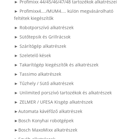
► Profimixx 44/45/46/47/48 tartozékok alkatrészei
► Profimixx4..../MUM4.... külön megvásárolható
feltétek kiegészítők
► Robotporszívó alkatrészek
► Sütőtepsik és Grillrácsok
► Szárítógép alkatrészek
► Szeletelő kések
► Takarítógép kiegészítők és alkatrészek
► Tassimo alkatrészek
► Tűzhely / Sütő alkatrészek
► Unlimited porszívó tartozékok és alkatrészek
► ZELMER / UFESA Kisgép alkatrészek
►Automata kávéfőző alkatrészek
►Bosch Konyhai robotgépek
►Bosch MaxoMixx alkatrészek