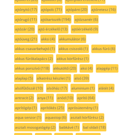
ajtónyitó
(17)
ajtópolc
(71)
ajtópánt
(20)
ajtóretesz
(16)
ajtórugó
(11)
ajtótartozék
(194)
ajtózsanér
(6)
ajtózár
(20)
ajtó érzékelő
(13)
ajtóérzékelő
(9)
ajtóüveg
(21)
akksi
(4)
akkumulátor
(6)
akkus csavarbehajtó
(1)
akkus csiszoló
(1)
akkus fúró
(6)
akkus fúrókalapács
(2)
akkus körfűrész
(1)
akkus porszívó
(118)
akkutöltő
(20)
aksi
(4)
alapgép
(11)
alaplap
(5)
alkatrész készlet
(1)
alsó
(39)
alsófűtőszál
(10)
alsóház
(17)
aluminium
(1)
alátét
(4)
antracit
(2)
anya
(11)
anód
(10)
aprító
(64)
aprítógép
(1)
aprítókés
(25)
aprósütemény
(1)
aqua senzor
(1)
aquastop
(6)
asztali körfűrész
(2)
asztali mosogatógép
(2)
babkávé
(1)
bal oldali
(18)