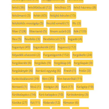
felső
(36)
felsőfűtőszál
(12)
felsőház
(7)
felső házrész
(8)
felsőmaró
(3)
feltét
(65)
felújító készlet
(15)
felültöltős mosógép
(5)
feszítő emelő
(1)
filc
(3)
filter
(128)
filtertartó
(5)
finom szűrő
(3)
fiók
(133)
flex
(5)
flexibilis
(3)
flexibiliscső
(17)
fogadó
(4)
fogantyú
(45)
fogaskerék
(31)
fogasszíj
(12)
folyadék elvezető
(2)
Forgatógomb
(152)
forgókefe
(24)
forgókerék
(6)
forgókés
(9)
forgókúp
(4)
forgólapát
(3)
forgótányér
(4)
forrázó egység
(6)
Fresh
(1)
fritőz
(3)
funkcióválasztó
(39)
fém
(35)
fém keverőtál
(11)
fémtető
(1)
fésű
(1)
földgáz
(4)
fúró
(17)
fúrógép
(19)
fúrókalapács
(14)
fúró kalapács
(10)
fúrótokmány
(3)
fúvóka
(27)
fül
(11)
fődarab
(12)
főmotor
(6)