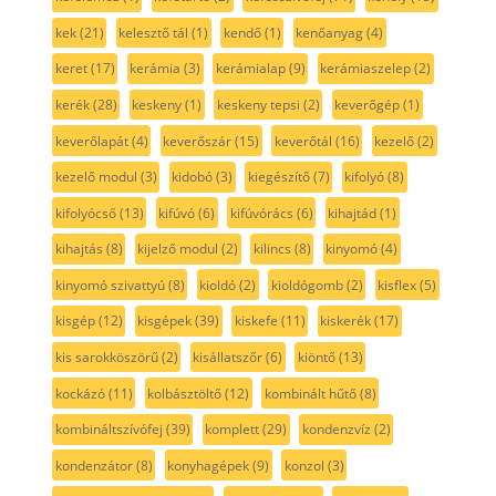
kek
(21)
kelesztő tál
(1)
kendő
(1)
kenőanyag
(4)
keret
(17)
kerámia
(3)
kerámialap
(9)
kerámiaszelep
(2)
kerék
(28)
keskeny
(1)
keskeny tepsi
(2)
keverőgép
(1)
keverőlapát
(4)
keverőszár
(15)
keverőtál
(16)
kezelő
(2)
kezelő modul
(3)
kidobó
(3)
kiegészítő
(7)
kifolyó
(8)
kifolyócső
(13)
kifúvó
(6)
kifúvórács
(6)
kihajtád
(1)
kihajtás
(8)
kijelző modul
(2)
kilincs
(8)
kinyomó
(4)
kinyomó szivattyú
(8)
kioldó
(2)
kioldógomb
(2)
kisflex
(5)
kisgép
(12)
kisgépek
(39)
kiskefe
(11)
kiskerék
(17)
kis sarokköszörű
(2)
kisállatszőr
(6)
kiöntő
(13)
kockázó
(11)
kolbásztöltő
(12)
kombinált hűtő
(8)
kombináltszívófej
(39)
komplett
(29)
kondenzvíz
(2)
kondenzátor
(8)
konyhagépek
(9)
konzol
(3)