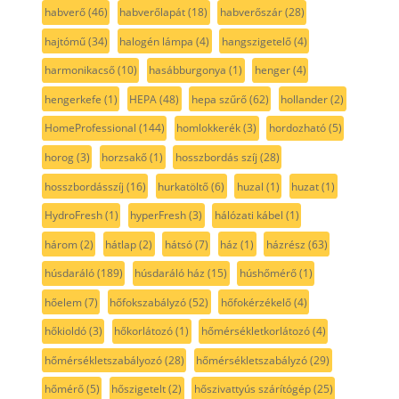
habverő
(46)
habverőlapát
(18)
habverőszár
(28)
hajtómű
(34)
halogén lámpa
(4)
hangszigetelő
(4)
harmonikacső
(10)
hasábburgonya
(1)
henger
(4)
hengerkefe
(1)
HEPA
(48)
hepa szűrő
(62)
hollander
(2)
HomeProfessional
(144)
homlokkerék
(3)
hordozható
(5)
horog
(3)
horzsakő
(1)
hosszbordás szíj
(28)
hosszbordásszíj
(16)
hurkatöltő
(6)
huzal
(1)
huzat
(1)
HydroFresh
(1)
hyperFresh
(3)
hálózati kábel
(1)
három
(2)
hátlap
(2)
hátsó
(7)
ház
(1)
házrész
(63)
húsdaráló
(189)
húsdaráló ház
(15)
húshőmérő
(1)
hőelem
(7)
hőfokszabályzó
(52)
hőfokérzékelő
(4)
hőkioldó
(3)
hőkorlátozó
(1)
hőmérsékletkorlátozó
(4)
hőmérsékletszabályozó
(28)
hőmérsékletszabályzó
(29)
hőmérő
(5)
hőszigetelt
(2)
hőszivattyús szárítógép
(25)