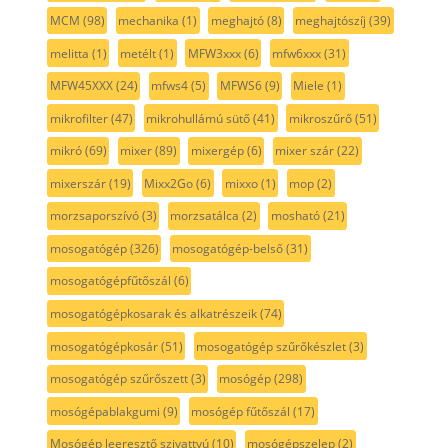
MCM
(98)
mechanika
(1)
meghajtó
(8)
meghajtószíj
(39)
melitta
(1)
metélt
(1)
MFW3xxx
(6)
mfw6xxx
(31)
MFW45XXX
(24)
mfws4
(5)
MFWS6
(9)
Miele
(1)
mikrofilter
(47)
mikrohullámú sütő
(41)
mikroszűrő
(51)
mikró
(69)
mixer
(89)
mixergép
(6)
mixer szár
(22)
mixerszár
(19)
Mixx2Go
(6)
mixxo
(1)
mop
(2)
morzsaporszívó
(3)
morzsatálca
(2)
mosható
(21)
mosogatógép
(326)
mosogatógép-belső
(31)
mosogatógépfűtőszál
(6)
mosogatógépkosarak és alkatrészeik
(74)
mosogatógépkosár
(51)
mosogatógép szűrőkészlet
(3)
mosogatógép szűrőszett
(3)
mosógép
(298)
mosógépablakgumi
(9)
mosógép fűtőszál
(17)
Mosógép leeresztő szivattyú
(10)
mosógépszelep
(2)