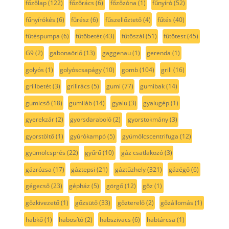
főzőlap
(122)
főzőrács
(6)
főzőzóna
(1)
fűnyíró
(52)
fűnyírókés
(6)
fűrész
(6)
fűszellőztető
(4)
fűtés
(40)
fűtéspumpa
(6)
fűtőbetét
(43)
fűtőszál
(51)
fűtőtest
(45)
G9
(2)
gabonaörlő
(13)
gaggenau
(1)
gerenda
(1)
golyós
(1)
golyóscsapágy
(10)
gomb
(104)
grill
(16)
grillbetét
(3)
grillrács
(5)
gumi
(77)
gumibak
(14)
gumicső
(18)
gumiláb
(14)
gyalu
(3)
gyalugép
(1)
gyerekzár
(2)
gyorsdaraboló
(2)
gyorstokmány
(3)
gyorstöltő
(1)
gyúrókampó
(5)
gyümölcscentrifuga
(12)
gyümölcsprés
(22)
gyűrű
(10)
gáz csatlakozó
(3)
gázrózsa
(17)
gáztepsi
(21)
gáztűzhely
(321)
gázégő
(6)
gégecső
(23)
gépház
(5)
görgő
(12)
gőz
(1)
gőzkivezető
(1)
gőzsütő
(33)
gőzterelő
(2)
gőzállomás
(1)
habkő
(1)
habosító
(2)
habszivacs
(6)
habtárcsa
(1)