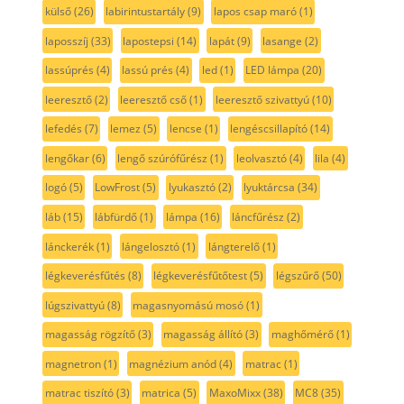
külső
(26)
labirintustartály
(9)
lapos csap maró
(1)
laposszíj
(33)
lapostepsi
(14)
lapát
(9)
lasange
(2)
lassúprés
(4)
lassú prés
(4)
led
(1)
LED lámpa
(20)
leeresztő
(2)
leeresztő cső
(1)
leeresztő szivattyú
(10)
lefedés
(7)
lemez
(5)
lencse
(1)
lengéscsillapító
(14)
lengőkar
(6)
lengő szúrófűrész
(1)
leolvasztó
(4)
lila
(4)
logó
(5)
LowFrost
(5)
lyukasztó
(2)
lyuktárcsa
(34)
láb
(15)
lábfürdő
(1)
lámpa
(16)
láncfűrész
(2)
lánckerék
(1)
lángelosztó
(1)
lángterelő
(1)
légkeverésfűtés
(8)
légkeverésfűtőtest
(5)
légszűrő
(50)
lúgszivattyú
(8)
magasnyomású mosó
(1)
magasság rögzítő
(3)
magasság állító
(3)
maghőmérő
(1)
magnetron
(1)
magnézium anód
(4)
matrac
(1)
matrac tiszító
(3)
matrica
(5)
MaxoMixx
(38)
MC8
(35)