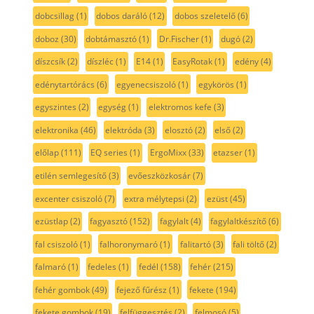
dobcsillag
(1)
dobos daráló
(12)
dobos szeletelő
(6)
doboz
(30)
dobtámasztó
(1)
Dr.Fischer
(1)
dugó
(2)
díszcsík
(2)
díszléc
(1)
E14
(1)
EasyRotak
(1)
edény
(4)
edénytartórács
(6)
egyenecsiszoló
(1)
egykörös
(1)
egyszintes
(2)
egység
(1)
elektromos kefe
(3)
elektronika
(46)
elektróda
(3)
elosztó
(2)
első
(2)
előlap
(111)
EQ series
(1)
ErgoMixx
(33)
etazser
(1)
etilén semlegesítő
(3)
evőeszközkosár
(7)
excenter csiszoló
(7)
extra mélytepsi
(2)
ezüst
(45)
ezüstlap
(2)
fagyasztó
(152)
fagylalt
(4)
fagylaltkészítő
(6)
fal csiszoló
(1)
falhoronymaró
(1)
falitartó
(3)
fali töltő
(2)
falmaró
(1)
fedeles
(1)
fedél
(158)
fehér
(215)
fehér gombok
(49)
fejező fűrész
(1)
fekete
(194)
fekete gombok
(19)
felfüggesztés
(2)
felmosó
(5)