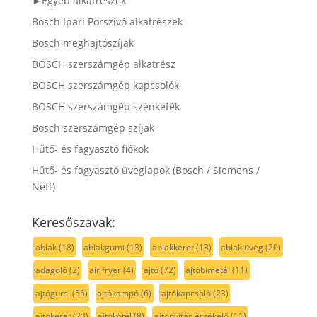
►Egyéb alkatrészek
Bosch Ipari Porszívó alkatrészek
Bosch meghajtószíjak
BOSCH szerszámgép alkatrész
BOSCH szerszámgép kapcsolók
BOSCH szerszámgép szénkefék
Bosch szerszámgép szíjak
Hűtő- és fagyasztó fiókok
Hűtő- és fagyasztó üveglapok (Bosch / Siemens /
Neff)
Keresőszavak:
ablak
(18)
ablakgumi
(13)
ablakkeret
(13)
ablak üveg
(20)
adagoló
(2)
air fryer
(4)
ajtó
(72)
ajtóbimetál
(11)
ajtógumi
(55)
ajtókampó
(6)
ajtókapcsoló
(23)
ajtókeret
(23)
ajtókötél
(8)
ajtónyitás érzékelő
(11)