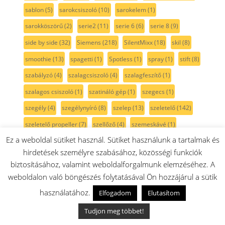
sablon
(5)
sarokcsiszoló
(10)
sarokelem
(1)
sarokköszörű
(2)
serie2
(11)
serie 6
(6)
serie 8
(9)
side by side
(32)
Siemens
(218)
SilentMixx
(18)
skil
(8)
smoothie
(13)
spagetti
(1)
Spotless
(1)
spray
(1)
stift
(8)
szabályzó
(4)
szalagcsiszoló
(4)
szalagfeszítő
(1)
szalagos csiszoló
(1)
szatináló gép
(1)
szegecs
(1)
szegély
(4)
szegélynyíró
(8)
szelep
(13)
szeletelő
(142)
szeletelő propeller
(7)
szellőző
(4)
szemeskávé
(1)
Ez a weboldal sütiket használ. Sütiket használunk a tartalmak és
szenzor
(17)
szerszám
(6)
szervíz
(9)
szett
(47)
hirdetések személyre szabásához, közösségi funkciók
szikra
(11)
szikrafej
(2)
szikragyűjtó
(8)
szikráztató
(6)
biztosításához, valamint weboldalforgalmunk elemzéséhez. A
szilikon
(13)
szilikonzsír
(2)
szimering
(28)
szitaszűrő
(5)
weboldalon való böngészés folytatásával Ön hozzájárul a sütik
szivattyú
(29)
szivattyúház
(4)
szán
(4)
szárny
(3)
használatához.
Elfogadom
Elutasítom
szárítógép
(106)
szárítógépajtó
(13)
szárítógép szíj
(15)
Tudjon meg többet!
szárítógépszűrő
(4)
szénfilter
(4)
szénkefe
(41)