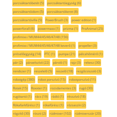
porzsáktartóbetét
(5)
porzsáktartóegység
(6)
porzsáktartóidom
(5)
porzsáktartókeret
(8)
porzsáktartóvilla
(5)
PowerBrush
(3)
power edition
(1)
powerforall
(6)
powermaxx
(1)
prizma
(1)
ProAnimal
(25)
profimixx / MUM44/45/46/47/48
(156)
profimixx / MUM44/45/46/47/48 keverő
(1)
propeller
(3)
préselőegység
(14)
PTC
(1)
pumpa
(21)
pálcahőmérő
(1)
pár
(2)
páraelszívó
(22)
pároló
(1)
rajz
(3)
rekesz
(30)
rendszer
(1)
reszelelő
(5)
reszelő
(18)
rezgőcsiszoló
(3)
robotgép
(380)
robot porszívó
(15)
robotporszívó
(11)
Rotak
(15)
Roxxter
(1)
rozsdamentes
(3)
rugó
(30)
rugótartó
(1)
rács
(19)
rádió
(1)
résszívó
(18)
Rókafarkfűrész
(1)
rókafűrész
(1)
rózsaszín
(2)
rögzítő
(30)
röszti
(2)
rúdmixer
(102)
rúdmixerszár
(20)