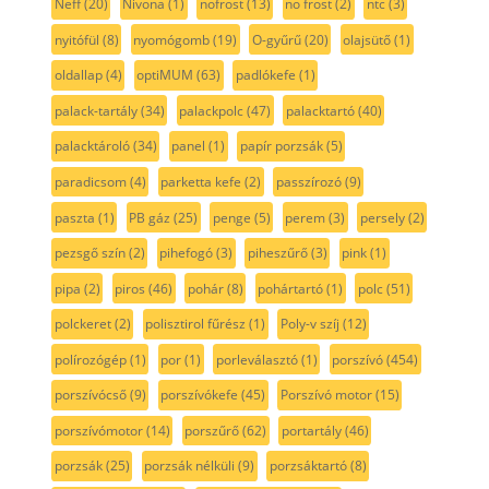
Neff
(20)
Nivona
(1)
nofrost
(13)
no frost
(2)
ntc
(3)
nyitófül
(8)
nyomógomb
(19)
O-gyűrű
(20)
olajsütő
(1)
oldallap
(4)
optiMUM
(63)
padlókefe
(1)
palack-tartály
(34)
palackpolc
(47)
palacktartó
(40)
palacktároló
(34)
panel
(1)
papír porzsák
(5)
paradicsom
(4)
parketta kefe
(2)
passzírozó
(9)
paszta
(1)
PB gáz
(25)
penge
(5)
perem
(3)
persely
(2)
pezsgő szín
(2)
pihefogó
(3)
piheszűrő
(3)
pink
(1)
pipa
(2)
piros
(46)
pohár
(8)
pohártartó
(1)
polc
(51)
polckeret
(2)
polisztirol fűrész
(1)
Poly-v szíj
(12)
polírozógép
(1)
por
(1)
porleválasztó
(1)
porszívó
(454)
porszívócső
(9)
porszívókefe
(45)
Porszívó motor
(15)
porszívómotor
(14)
porszűrő
(62)
portartály
(46)
porzsák
(25)
porzsák nélküli
(9)
porzsáktartó
(8)