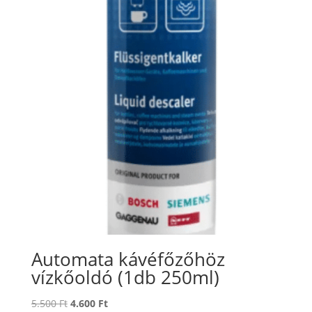
Automata kávéfőzőhöz
vízkőoldó (1db 250ml)
Original
Current
5.500
Ft
4.600
Ft