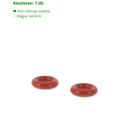
price
price
Készleten: 1 db
was:
is:
🚚 Akár másnapi szállítás
5.500 Ft.
4.600 Ft.
✅ Magyar raktárról