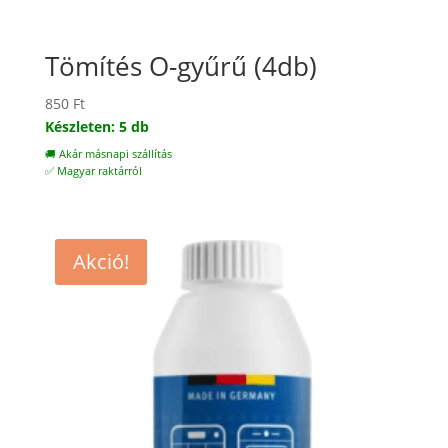
Tömítés O-gyűrű (4db)
850
Ft
Készleten: 5 db
🚚 Akár másnapi szállítás
✅ Magyar raktárról
Akció!