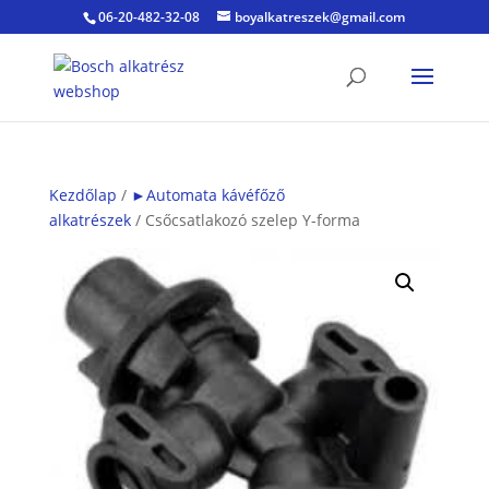
06-20-482-32-08
boyalkatreszek@gmail.com
Kezdőlap
/
►Automata kávéfőző
alkatrészek
/ Csőcsatlakozó szelep Y-forma