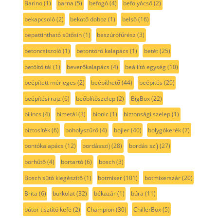
Barino
(1)
barna
(5)
befogó
(4)
befolyócső
(2)
bekapcsoló
(2)
bekötő doboz
(1)
belső
(16)
bepattintható sütősín
(1)
beszúrófűrész
(3)
betoncsiszoló
(1)
betontörő kalapács
(1)
betét
(25)
betöltő tál
(1)
beverőkalapács
(4)
beállító egység
(10)
beépített mérleges
(2)
beépíthető
(44)
beépítés
(20)
beépítési rajz
(6)
beőblítőszelep
(2)
BigBox
(22)
bilincs
(4)
bimetál
(3)
bionic
(1)
biztonsági szelep
(1)
biztosíték
(6)
boholyszűrő
(4)
bojler
(40)
bolygókerék
(7)
bontókalapács
(12)
bordásszíj
(28)
bordás szíj
(27)
borhűtő
(4)
bortartó
(6)
bosch
(3)
Bosch sütő kiegészítő
(1)
botmixer
(101)
botmixerszár
(20)
Brita
(6)
burkolat
(32)
békazár
(1)
búra
(11)
bútor tisztító kefe
(2)
Champion
(30)
ChillerBox
(5)