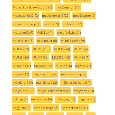
Mosógép szivattyúszűrő
(7)
mosógép szíj
(16)
mosószerfedél
(2)
mosószertartó
(25)
mosószárító
(5)
mosószárítógép
(1)
motor
(69)
motorkefe
(7)
motorvédő
(9)
MultiBox
(4)
multifunkciós
(1)
multi mixer
(6)
multimixer
(6)
MultiTalent8
(29)
MUM4
(92)
MUM5
(185)
MUM6
(14)
MUM7
(4)
MUM8
(26)
MUM9
(92)
MUMS2
(72)
MUMS4
(1)
MUMS6
(37)
MUMS8
(28)
MUMX
(16)
myMixx
(1)
mágnes
(2)
mágnesgumi
(27)
mágnesszelep
(7)
mákdaráló
(4)
mák daráló
(2)
méhviaszos kendő
(1)
mélyhűtő
(108)
mélyhűtőleolvasztó
(2)
mélytepsi
(13)
mérleg
(2)
mérőpohár
(6)
műanyag
(31)
nagyflex
(5)
nagykefe
(7)
narancssárga
(3)
nedvesköszörű
(1)