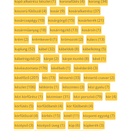
kopó alkatrész készlet
(1)
koronafűtés
(4)
korong
(34)
koszorú fűtőszál
(4)
kosár
(9)
kosáralkatrész
(37)
kosárcsapágy
(10)
kosárgörgő
(15)
kosárkerék
(21)
kosárműanyag
(18)
kosárrögzítő
(13)
kosársín
(1)
krém
(2)
krémkeverő
(1)
krómozott
(2)
kulacs
(13)
kuplung
(52)
kábel
(32)
kábeldob
(8)
kábelköteg
(5)
kábelrögzítő
(2)
kárpit
(2)
kárpit tisztító
(8)
kávé
(1)
kávéautomata
(176)
kávébab
(1)
kávédaráló
(3)
kávéfőző
(207)
kés
(73)
késtartó
(33)
késtartó csavar
(2)
készlet
(106)
kétkörös
(1)
kétszintes
(3)
kézi gyalu
(7)
kézi körfűrész
(1)
kézimixer
(31)
kézi porszívó
(79)
kör
(4)
körfütés
(5)
körfűtőbetét
(4)
kör fűtőbetét
(4)
körfűtőszál
(4)
körkés
(15)
kötél
(11)
központi egység
(7)
középső
(3)
középső üveg
(1)
kúp
(6)
kúpkerék
(3)