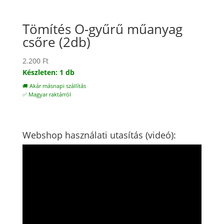
Tömítés O-gyűrű műanyag
csőre (2db)
2.200
Ft
Készleten: 1 db
🚚 Akár másnapi szállítás
✅ Magyar raktárról
Webshop használati utasítás (videó):
Videólejátszó