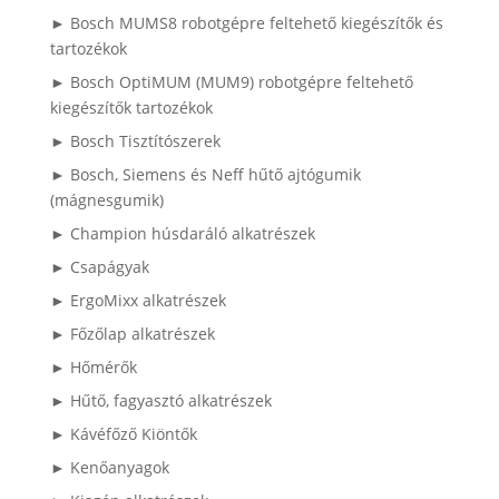
► Bosch MUMS8 robotgépre feltehető kiegészítők és
tartozékok
► Bosch OptiMUM (MUM9) robotgépre feltehető
kiegészítők tartozékok
► Bosch Tisztítószerek
► Bosch, Siemens és Neff hűtő ajtógumik
(mágnesgumik)
► Champion húsdaráló alkatrészek
► Csapágyak
► ErgoMixx alkatrészek
► Főzőlap alkatrészek
► Hőmérők
► Hűtő, fagyasztó alkatrészek
► Kávéfőző Kiöntők
► Kenőanyagok