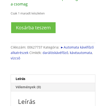
a csomag
Csak 1 maradt készleten
Csőcsatlakozó
Kosárba teszem
szelep
Y-
forma
mennyiség
Cikkszám:
00627737
Kategória:
►Automata kávéfőző
alkatrészek
Címkék:
darálóskávéfőző
,
kávéautomata
,
vízcső
Leírás
Vélemények (0)
Leírás