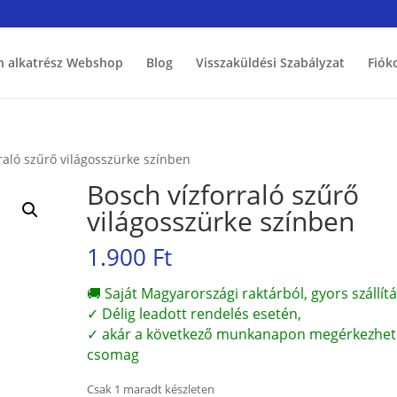
h alkatrész Webshop
Blog
Visszaküldési Szabályzat
Fiók
raló szűrő világosszürke színben
Bosch vízforraló szűrő
világosszürke színben
1.900
Ft
🚚 Saját Magyarországi raktárból, gyors szállítá
✓ Délig leadott rendelés esetén,
✓ akár a következő munkanapon megérkezhet
csomag
Csak 1 maradt készleten