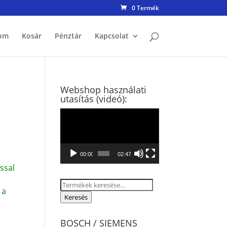
0 Termék
om
Kosár
Pénztár
Kapcsolat
Webshop használati
utasítás (videó):
Videólejátszó
00:00
02:47
ssal
Keresés
 a
a
Keresés
következőre:
BOSCH / SIEMENS