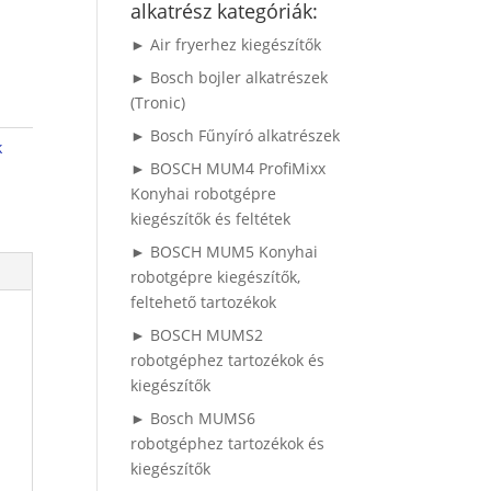
alkatrész kategóriák:
► Air fryerhez kiegészítők
► Bosch bojler alkatrészek
(Tronic)
► Bosch Fűnyíró alkatrészek
k
► BOSCH MUM4 ProfiMixx
Konyhai robotgépre
kiegészítők és feltétek
► BOSCH MUM5 Konyhai
robotgépre kiegészítők,
feltehető tartozékok
► BOSCH MUMS2
robotgéphez tartozékok és
kiegészítők
► Bosch MUMS6
robotgéphez tartozékok és
kiegészítők