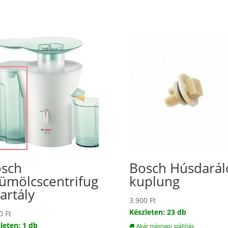
sch
Bosch Húsdarál
ümölcscentrifug
kuplung
tartály
3.900
Ft
Készleten: 23 db
00
Ft
leten: 1 db
🚚 Akár másnapi szállítás