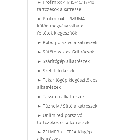
► Profimixx 44/45/46/47/48
tartozékok alkatrészei
► Profimixx4..../MUM4....
külön megvásárolható
feltétek kiegészítők
► Robotporszívó alkatrészek
► Sütőtepsik és Grillrácsok
► Szárítógép alkatrészek
► Szeletelő kések
► Takarítógép kiegészítők és
alkatrészek
► Tassimo alkatrészek
► Tűzhely / Sütő alkatrészek
► Unlimited porszívó
tartozékok és alkatrészek
► ZELMER / UFESA Kisgép
alkatrészek