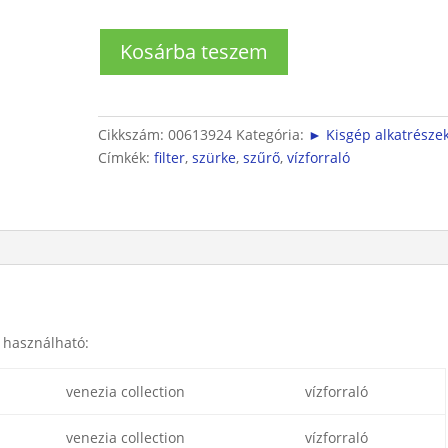
Bosch
Kosárba teszem
vízforraló
szűrő
világosszürke
színben
Cikkszám:
00613924
Kategória:
► Kisgép alkatrésze
mennyiség
Címkék:
filter
,
szürke
,
szűrő
,
vízforraló
r használható:
venezia collection
vízforraló
venezia collection
vízforraló