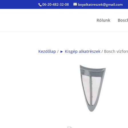
06-20-482-32-08
boyalkatreszek@gmail.com
Rólunk
Bosc
Kezdőlap
/
► Kisgép alkatrészek
/ Bosch vízfor