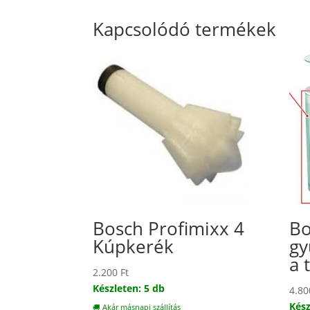
Kapcsolódó termékek
Bosch Profimixx 4
Bo
Kúpkerék
gy
a 
2.200
Ft
Készleten: 5 db
4.8
Kész
🚚 Akár másnapi szállítás