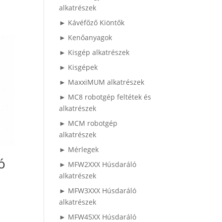
alkatrészek
► Kávéfőző Kiöntők
► Kenőanyagok
► Kisgép alkatrészek
► Kisgépek
► MaxxiMUM alkatrészek
► MC8 robotgép feltétek és
alkatrészek
► MCM robotgép
alkatrészek
► Mérlegek
ó
► MFW2XXX Húsdaráló
alkatrészek
► MFW3XXX Húsdaráló
alkatrészek
► MFW45XX Húsdaráló