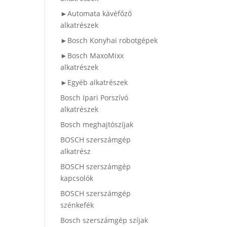
►Automata kávéfőző
alkatrészek
►Bosch Konyhai robotgépek
►Bosch MaxoMixx
alkatrészek
►Egyéb alkatrészek
Bosch Ipari Porszívó
alkatrészek
Bosch meghajtószíjak
BOSCH szerszámgép
alkatrész
BOSCH szerszámgép
kapcsolók
BOSCH szerszámgép
szénkefék
Bosch szerszámgép szíjak