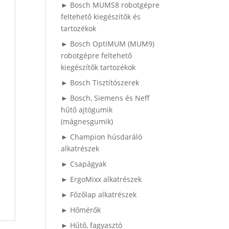
► Bosch MUMS8 robotgépre
feltehető kiegészítők és
tartozékok
► Bosch OptiMUM (MUM9)
robotgépre feltehető
kiegészítők tartozékok
► Bosch Tisztítószerek
► Bosch, Siemens és Neff
hűtő ajtógumik
(mágnesgumik)
► Champion húsdaráló
alkatrészek
► Csapágyak
► ErgoMixx alkatrészek
► Főzőlap alkatrészek
► Hőmérők
► Hűtő, fagyasztó