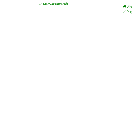
✅ Magyar raktárról
🚚 Ak
✅ Mag