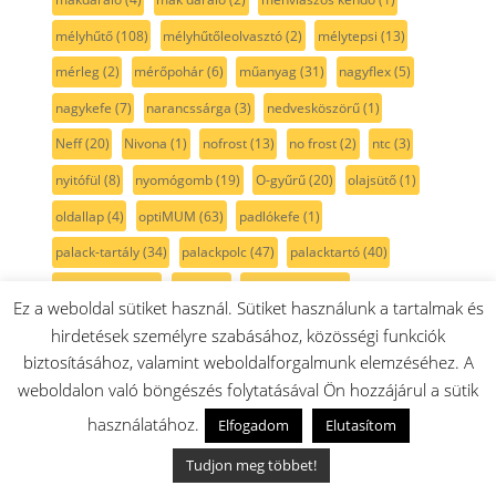
mélyhűtő
(108)
mélyhűtőleolvasztó
(2)
mélytepsi
(13)
mérleg
(2)
mérőpohár
(6)
műanyag
(31)
nagyflex
(5)
nagykefe
(7)
narancssárga
(3)
nedvesköszörű
(1)
Neff
(20)
Nivona
(1)
nofrost
(13)
no frost
(2)
ntc
(3)
nyitófül
(8)
nyomógomb
(19)
O-gyűrű
(20)
olajsütő
(1)
oldallap
(4)
optiMUM
(63)
padlókefe
(1)
palack-tartály
(34)
palackpolc
(47)
palacktartó
(40)
palacktároló
(34)
panel
(1)
papír porzsák
(5)
Ez a weboldal sütiket használ. Sütiket használunk a tartalmak és
paradicsom
(4)
parketta kefe
(2)
passzírozó
(9)
hirdetések személyre szabásához, közösségi funkciók
paszta
(1)
PB gáz
(25)
penge
(5)
perem
(3)
persely
(2)
biztosításához, valamint weboldalforgalmunk elemzéséhez. A
weboldalon való böngészés folytatásával Ön hozzájárul a sütik
pezsgő szín
(2)
pihefogó
(3)
piheszűrő
(3)
pink
(1)
használatához.
Elfogadom
Elutasítom
pipa
(2)
piros
(46)
pohár
(8)
pohártartó
(1)
polc
(51)
Tudjon meg többet!
polckeret
(2)
polisztirol fűrész
(1)
Poly-v szíj
(12)