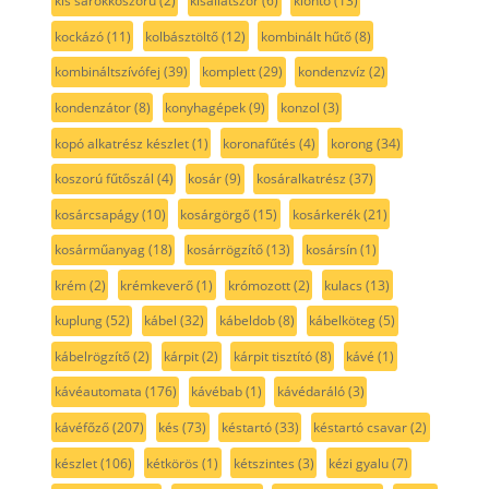
kis sarokköszörű
(2)
kisállatszőr
(6)
kiöntő
(13)
kockázó
(11)
kolbásztöltő
(12)
kombinált hűtő
(8)
kombináltszívófej
(39)
komplett
(29)
kondenzvíz
(2)
kondenzátor
(8)
konyhagépek
(9)
konzol
(3)
kopó alkatrész készlet
(1)
koronafűtés
(4)
korong
(34)
koszorú fűtőszál
(4)
kosár
(9)
kosáralkatrész
(37)
kosárcsapágy
(10)
kosárgörgő
(15)
kosárkerék
(21)
kosárműanyag
(18)
kosárrögzítő
(13)
kosársín
(1)
krém
(2)
krémkeverő
(1)
krómozott
(2)
kulacs
(13)
kuplung
(52)
kábel
(32)
kábeldob
(8)
kábelköteg
(5)
kábelrögzítő
(2)
kárpit
(2)
kárpit tisztító
(8)
kávé
(1)
kávéautomata
(176)
kávébab
(1)
kávédaráló
(3)
kávéfőző
(207)
kés
(73)
késtartó
(33)
késtartó csavar
(2)
készlet
(106)
kétkörös
(1)
kétszintes
(3)
kézi gyalu
(7)