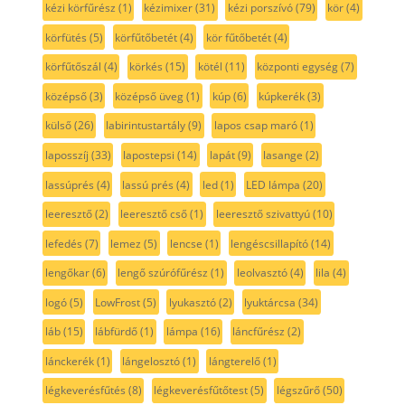
kézi körfűrész
(1)
kézimixer
(31)
kézi porszívó
(79)
kör
(4)
körfütés
(5)
körfűtőbetét
(4)
kör fűtőbetét
(4)
körfűtőszál
(4)
körkés
(15)
kötél
(11)
központi egység
(7)
középső
(3)
középső üveg
(1)
kúp
(6)
kúpkerék
(3)
külső
(26)
labirintustartály
(9)
lapos csap maró
(1)
laposszíj
(33)
lapostepsi
(14)
lapát
(9)
lasange
(2)
lassúprés
(4)
lassú prés
(4)
led
(1)
LED lámpa
(20)
leeresztő
(2)
leeresztő cső
(1)
leeresztő szivattyú
(10)
lefedés
(7)
lemez
(5)
lencse
(1)
lengéscsillapító
(14)
lengőkar
(6)
lengő szúrófűrész
(1)
leolvasztó
(4)
lila
(4)
logó
(5)
LowFrost
(5)
lyukasztó
(2)
lyuktárcsa
(34)
láb
(15)
lábfürdő
(1)
lámpa
(16)
láncfűrész
(2)
lánckerék
(1)
lángelosztó
(1)
lángterelő
(1)
légkeverésfűtés
(8)
légkeverésfűtőtest
(5)
légszűrő
(50)