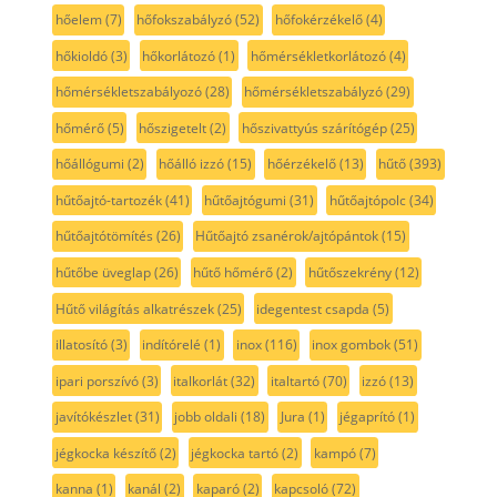
hőelem
(7)
hőfokszabályzó
(52)
hőfokérzékelő
(4)
hőkioldó
(3)
hőkorlátozó
(1)
hőmérsékletkorlátozó
(4)
hőmérsékletszabályozó
(28)
hőmérsékletszabályzó
(29)
hőmérő
(5)
hőszigetelt
(2)
hőszivattyús szárítógép
(25)
hőállógumi
(2)
hőálló izzó
(15)
hőérzékelő
(13)
hűtő
(393)
hűtőajtó-tartozék
(41)
hűtőajtógumi
(31)
hűtőajtópolc
(34)
hűtőajtótömítés
(26)
Hűtőajtó zsanérok/ajtópántok
(15)
hűtőbe üveglap
(26)
hűtő hőmérő
(2)
hűtőszekrény
(12)
Hűtő világítás alkatrészek
(25)
idegentest csapda
(5)
illatosító
(3)
indítórelé
(1)
inox
(116)
inox gombok
(51)
ipari porszívó
(3)
italkorlát
(32)
italtartó
(70)
izzó
(13)
javítókészlet
(31)
jobb oldali
(18)
Jura
(1)
jégaprító
(1)
jégkocka készítő
(2)
jégkocka tartó
(2)
kampó
(7)
kanna
(1)
kanál
(2)
kaparó
(2)
kapcsoló
(72)