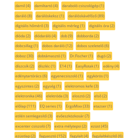
damil
(4)
damiltartó
(4)
daraboló csiszológép
(1)
daráló
(8)
darálóskeksz
(1)
darálóskávéfőző
(89)
digitális hőmérő
(3)
digitális mérleg
(1)
digitális óra
(2)
dióda
(2)
diódaráló
(4)
dob
(9)
dobborda
(2)
dobcsillag
(1)
dobos daráló
(12)
dobos szeletelő
(6)
doboz
(30)
dobtámasztó
(1)
Dr.Fischer
(1)
dugó
(2)
díszcsík
(2)
díszléc
(1)
E14
(1)
EasyRotak
(1)
edény
(4)
edénytartórács
(6)
egyenecsiszoló
(1)
egykörös
(1)
egyszintes
(2)
egység
(1)
elektromos kefe
(3)
elektronika
(46)
elektróda
(3)
elosztó
(2)
első
(2)
előlap
(111)
EQ series
(1)
ErgoMixx
(33)
etazser
(1)
etilén semlegesítő
(3)
evőeszközkosár
(7)
excenter csiszoló
(7)
extra mélytepsi
(2)
ezüst
(45)
ezüstlap
(2)
fagyasztó
(152)
fagylalt
(4)
fagylaltkészítő
(6)