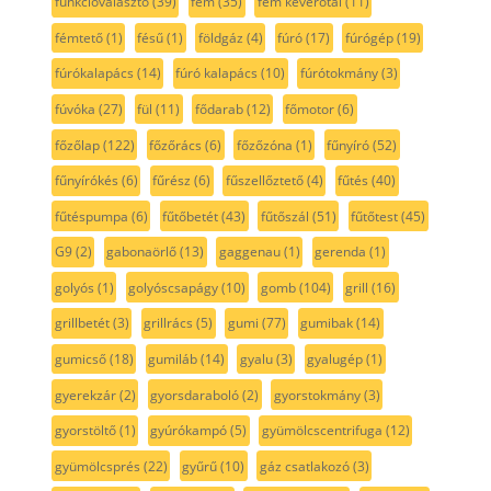
funkcióválasztó
(39)
fém
(35)
fém keverőtál
(11)
fémtető
(1)
fésű
(1)
földgáz
(4)
fúró
(17)
fúrógép
(19)
fúrókalapács
(14)
fúró kalapács
(10)
fúrótokmány
(3)
fúvóka
(27)
fül
(11)
fődarab
(12)
főmotor
(6)
főzőlap
(122)
főzőrács
(6)
főzőzóna
(1)
fűnyíró
(52)
fűnyírókés
(6)
fűrész
(6)
fűszellőztető
(4)
fűtés
(40)
fűtéspumpa
(6)
fűtőbetét
(43)
fűtőszál
(51)
fűtőtest
(45)
G9
(2)
gabonaörlő
(13)
gaggenau
(1)
gerenda
(1)
golyós
(1)
golyóscsapágy
(10)
gomb
(104)
grill
(16)
grillbetét
(3)
grillrács
(5)
gumi
(77)
gumibak
(14)
gumicső
(18)
gumiláb
(14)
gyalu
(3)
gyalugép
(1)
gyerekzár
(2)
gyorsdaraboló
(2)
gyorstokmány
(3)
gyorstöltő
(1)
gyúrókampó
(5)
gyümölcscentrifuga
(12)
gyümölcsprés
(22)
gyűrű
(10)
gáz csatlakozó
(3)