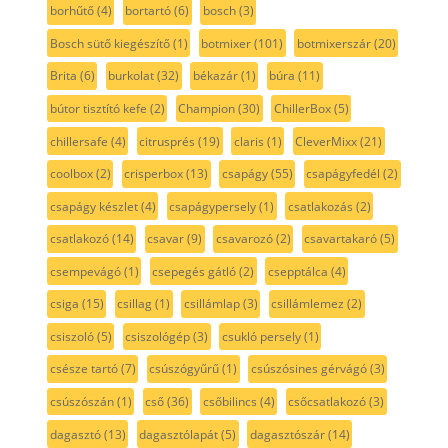
borhűtő
(4)
bortartó
(6)
bosch
(3)
Bosch sütő kiegészítő
(1)
botmixer
(101)
botmixerszár
(20)
Brita
(6)
burkolat
(32)
békazár
(1)
búra
(11)
bútor tisztító kefe
(2)
Champion
(30)
ChillerBox
(5)
chillersafe
(4)
citrusprés
(19)
claris
(1)
CleverMixx
(21)
coolbox
(2)
crisperbox
(13)
csapágy
(55)
csapágyfedél
(2)
csapágy készlet
(4)
csapágypersely
(1)
csatlakozás
(2)
csatlakozó
(14)
csavar
(9)
csavarozó
(2)
csavartakaró
(5)
csempevágó
(1)
csepegés gátló
(2)
csepptálca
(4)
csiga
(15)
csillag
(1)
csillámlap
(3)
csillámlemez
(2)
csiszoló
(5)
csiszológép
(3)
csukló persely
(1)
csésze tartó
(7)
csúszógyűrű
(1)
csúszósines gérvágó
(3)
csúszószán
(1)
cső
(36)
csőbilincs
(4)
csőcsatlakozó
(3)
dagasztó
(13)
dagasztólapát
(5)
dagasztószár
(14)