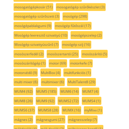
mosogatógépkosár
(51)
mosogatógép szűrőkészlet
(3)
mosogatógép szűrőszett
(3)
mosógép
(298)
mosógépablakgumi
(9)
mosógép fűtőszál
(17)
Mosógép leeresztő szivattyú
(10)
mosógépszelep
(2)
Mosógép szivattyúszűrő
(7)
mosógép szíj
(16)
mosószerfedél
(2)
mosószertartó
(25)
mosószárító
(5)
mosószárítógép
(1)
motor
(69)
motorkefe
(7)
motorvédő
(9)
MultiBox
(4)
multifunkciós
(1)
multi mixer
(6)
multimixer
(6)
MultiTalent8
(29)
MUM4
(92)
MUM5
(185)
MUM6
(14)
MUM7
(4)
MUM8
(26)
MUM9
(92)
MUMS2
(72)
MUMS4
(1)
MUMS6
(37)
MUMS8
(28)
MUMX
(16)
myMixx
(1)
mágnes
(2)
mágnesgumi
(27)
mágnesszelep
(7)
mákdaráló
(4)
mák daráló
(2)
méhviaszos kendő
(1)