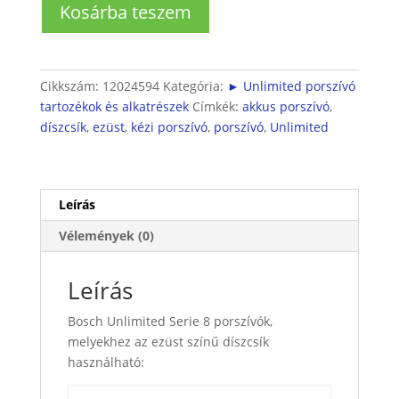
Kosárba teszem
Unlimited8
porszívó
díszcsík
mennyiség
Cikkszám:
12024594
Kategória:
► Unlimited porszívó
tartozékok és alkatrészek
Címkék:
akkus porszívó
,
díszcsík
,
ezüst
,
kézi porszívó
,
porszívó
,
Unlimited
Leírás
Vélemények (0)
Leírás
Bosch Unlimited Serie 8 porszívók,
melyekhez az ezüst színű díszcsík
használható: