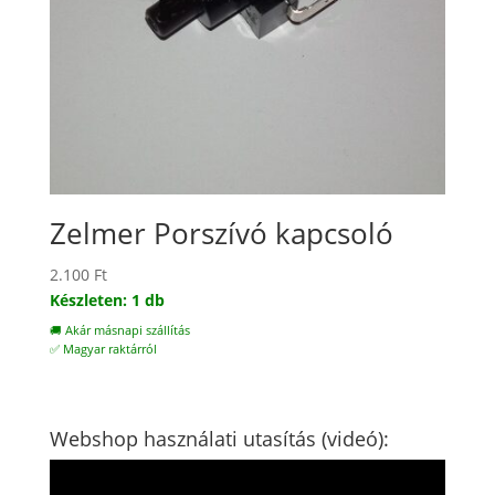
Zelmer Porszívó kapcsoló
2.100
Ft
Készleten: 1 db
🚚 Akár másnapi szállítás
✅ Magyar raktárról
Webshop használati utasítás (videó):
Videólejátszó