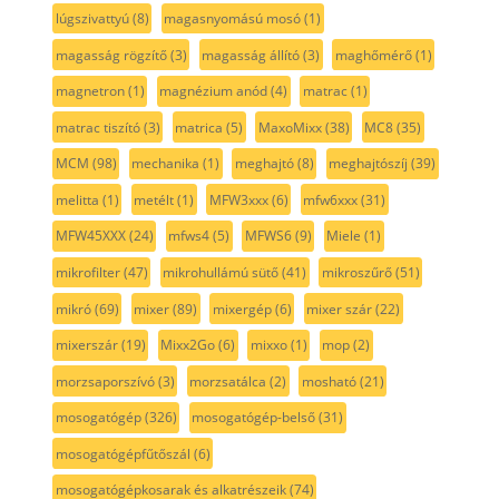
lúgszivattyú
(8)
magasnyomású mosó
(1)
magasság rögzítő
(3)
magasság állító
(3)
maghőmérő
(1)
magnetron
(1)
magnézium anód
(4)
matrac
(1)
matrac tiszító
(3)
matrica
(5)
MaxoMixx
(38)
MC8
(35)
MCM
(98)
mechanika
(1)
meghajtó
(8)
meghajtószíj
(39)
melitta
(1)
metélt
(1)
MFW3xxx
(6)
mfw6xxx
(31)
MFW45XXX
(24)
mfws4
(5)
MFWS6
(9)
Miele
(1)
mikrofilter
(47)
mikrohullámú sütő
(41)
mikroszűrő
(51)
mikró
(69)
mixer
(89)
mixergép
(6)
mixer szár
(22)
mixerszár
(19)
Mixx2Go
(6)
mixxo
(1)
mop
(2)
morzsaporszívó
(3)
morzsatálca
(2)
mosható
(21)
mosogatógép
(326)
mosogatógép-belső
(31)
mosogatógépfűtőszál
(6)
mosogatógépkosarak és alkatrészeik
(74)