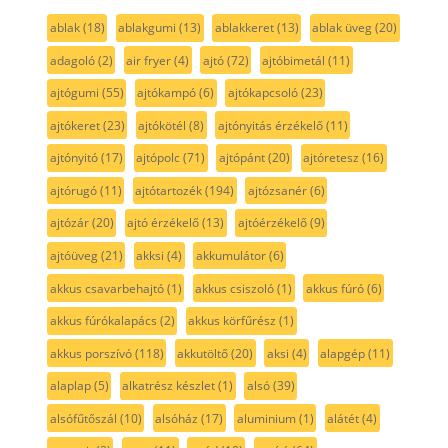
ablak
(18)
ablakgumi
(13)
ablakkeret
(13)
ablak üveg
(20)
adagoló
(2)
air fryer
(4)
ajtó
(72)
ajtóbimetál
(11)
ajtógumi
(55)
ajtókampó
(6)
ajtókapcsoló
(23)
ajtókeret
(23)
ajtókötél
(8)
ajtónyitás érzékelő
(11)
ajtónyitó
(17)
ajtópolc
(71)
ajtópánt
(20)
ajtóretesz
(16)
ajtórugó
(11)
ajtótartozék
(194)
ajtózsanér
(6)
ajtózár
(20)
ajtó érzékelő
(13)
ajtóérzékelő
(9)
ajtóüveg
(21)
akksi
(4)
akkumulátor
(6)
akkus csavarbehajtó
(1)
akkus csiszoló
(1)
akkus fúró
(6)
akkus fúrókalapács
(2)
akkus körfűrész
(1)
akkus porszívó
(118)
akkutöltő
(20)
aksi
(4)
alapgép
(11)
alaplap
(5)
alkatrész készlet
(1)
alsó
(39)
alsófűtőszál
(10)
alsóház
(17)
aluminium
(1)
alátét
(4)