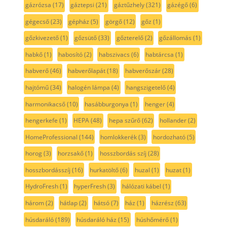
gázrózsa
(17)
gáztepsi
(21)
gáztűzhely
(321)
gázégő
(6)
gégecső
(23)
gépház
(5)
görgő
(12)
gőz
(1)
gőzkivezető
(1)
gőzsütő
(33)
gőzterelő
(2)
gőzállomás
(1)
habkő
(1)
habosító
(2)
habszivacs
(6)
habtárcsa
(1)
habverő
(46)
habverőlapát
(18)
habverőszár
(28)
hajtómű
(34)
halogén lámpa
(4)
hangszigetelő
(4)
harmonikacső
(10)
hasábburgonya
(1)
henger
(4)
hengerkefe
(1)
HEPA
(48)
hepa szűrő
(62)
hollander
(2)
HomeProfessional
(144)
homlokkerék
(3)
hordozható
(5)
horog
(3)
horzsakő
(1)
hosszbordás szíj
(28)
hosszbordásszíj
(16)
hurkatöltő
(6)
huzal
(1)
huzat
(1)
HydroFresh
(1)
hyperFresh
(3)
hálózati kábel
(1)
három
(2)
hátlap
(2)
hátsó
(7)
ház
(1)
házrész
(63)
húsdaráló
(189)
húsdaráló ház
(15)
húshőmérő
(1)