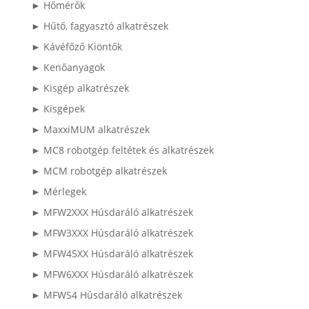
► Hőmérők
► Hűtő, fagyasztó alkatrészek
► Kávéfőző Kiöntők
► Kenőanyagok
► Kisgép alkatrészek
► Kisgépek
► MaxxiMUM alkatrészek
► MC8 robotgép feltétek és alkatrészek
► MCM robotgép alkatrészek
► Mérlegek
► MFW2XXX Húsdaráló alkatrészek
► MFW3XXX Húsdaráló alkatrészek
► MFW45XX Húsdaráló alkatrészek
► MFW6XXX Húsdaráló alkatrészek
► MFWS4 Húsdaráló alkatrészek