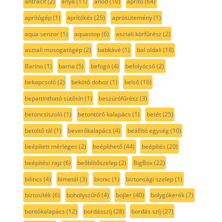
antracit
(2)
anya
(11)
anód
(10)
aprító
(64)
aprítógép
(1)
aprítókés
(25)
aprósütemény
(1)
aqua senzor
(1)
aquastop
(6)
asztali körfűrész
(2)
asztali mosogatógép
(2)
babkávé
(1)
bal oldali
(18)
Barino
(1)
barna
(5)
befogó
(4)
befolyócső
(2)
bekapcsoló
(2)
bekötő doboz
(1)
belső
(16)
bepattintható sütősín
(1)
beszúrófűrész
(3)
betoncsiszoló
(1)
betontörő kalapács
(1)
betét
(25)
betöltő tál
(1)
beverőkalapács
(4)
beállító egység
(10)
beépített mérleges
(2)
beépíthető
(44)
beépítés
(20)
beépítési rajz
(6)
beőblítőszelep
(2)
BigBox
(22)
bilincs
(4)
bimetál
(3)
bionic
(1)
biztonsági szelep
(1)
biztosíték
(6)
boholyszűrő
(4)
bojler
(40)
bolygókerék
(7)
bontókalapács
(12)
bordásszíj
(28)
bordás szíj
(27)