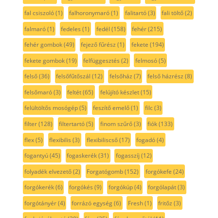
fal csiszoló
(1)
falhoronymaró
(1)
falitartó
(3)
fali töltő
(2)
falmaró
(1)
fedeles
(1)
fedél
(158)
fehér
(215)
fehér gombok
(49)
fejező fűrész
(1)
fekete
(194)
fekete gombok
(19)
felfüggesztés
(2)
felmosó
(5)
felső
(36)
felsőfűtőszál
(12)
felsőház
(7)
felső házrész
(8)
felsőmaró
(3)
feltét
(65)
felújító készlet
(15)
felültöltős mosógép
(5)
feszítő emelő
(1)
filc
(3)
filter
(128)
filtertartó
(5)
finom szűrő
(3)
fiók
(133)
flex
(5)
flexibilis
(3)
flexibiliscső
(17)
fogadó
(4)
fogantyú
(45)
fogaskerék
(31)
fogasszíj
(12)
folyadék elvezető
(2)
Forgatógomb
(152)
forgókefe
(24)
forgókerék
(6)
forgókés
(9)
forgókúp
(4)
forgólapát
(3)
forgótányér
(4)
forrázó egység
(6)
Fresh
(1)
fritőz
(3)