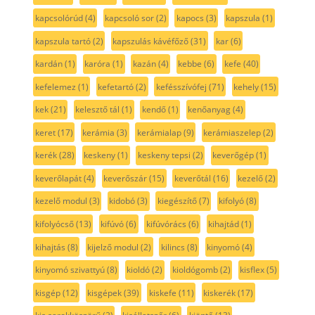
kapcsolórúd
(4)
kapcsoló sor
(2)
kapocs
(3)
kapszula
(1)
kapszula tartó
(2)
kapszulás kávéfőző
(31)
kar
(6)
kardán
(1)
karóra
(1)
kazán
(4)
kebbe
(6)
kefe
(40)
kefelemez
(1)
kefetartó
(2)
kefésszívófej
(71)
kehely
(15)
kek
(21)
kelesztő tál
(1)
kendő
(1)
kenőanyag
(4)
keret
(17)
kerámia
(3)
kerámialap
(9)
kerámiaszelep
(2)
kerék
(28)
keskeny
(1)
keskeny tepsi
(2)
keverőgép
(1)
keverőlapát
(4)
keverőszár
(15)
keverőtál
(16)
kezelő
(2)
kezelő modul
(3)
kidobó
(3)
kiegészítő
(7)
kifolyó
(8)
kifolyócső
(13)
kifúvó
(6)
kifúvórács
(6)
kihajtád
(1)
kihajtás
(8)
kijelző modul
(2)
kilincs
(8)
kinyomó
(4)
kinyomó szivattyú
(8)
kioldó
(2)
kioldógomb
(2)
kisflex
(5)
kisgép
(12)
kisgépek
(39)
kiskefe
(11)
kiskerék
(17)