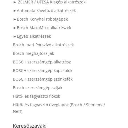
► ZELMER / UFESA Kisgép alkatrészek
►Automata kávéfőző alkatrészek
►Bosch Konyhai robotgépek
►Bosch MaxoMixx alkatrészek
►Egyéb alkatrészek
Bosch Ipari Porszívó alkatrészek
Bosch meghajtószíjak
BOSCH szerszámgép alkatrész
BOSCH szerszámgép kapcsolók
BOSCH szerszámgép szénkefék
Bosch szerszámgép szíjak
Hűtő- és fagyasztó fiókok
Hűtő- és fagyasztó üveglapok (Bosch / Siemens /
Neff)
Keresőszavak: