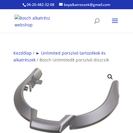
06-20-482-32-08
boyalkatreszek@gmail.com
Kezdőlap
/
► Unlimited porszívó tartozékok és
alkatrészek
/ Bosch Unlimited8 porszívó díszcsík