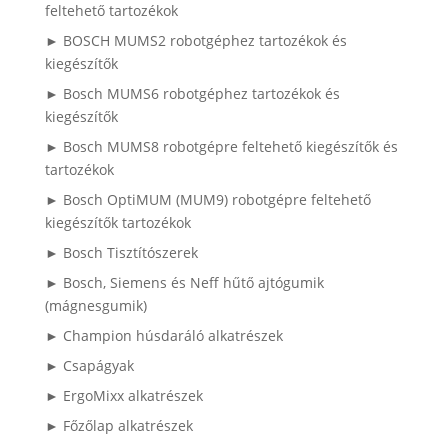
feltehető tartozékok
► BOSCH MUMS2 robotgéphez tartozékok és
kiegészítők
► Bosch MUMS6 robotgéphez tartozékok és
kiegészítők
► Bosch MUMS8 robotgépre feltehető kiegészítők és
tartozékok
► Bosch OptiMUM (MUM9) robotgépre feltehető
kiegészítők tartozékok
► Bosch Tisztítószerek
► Bosch, Siemens és Neff hűtő ajtógumik
(mágnesgumik)
► Champion húsdaráló alkatrészek
► Csapágyak
► ErgoMixx alkatrészek
► Főzőlap alkatrészek