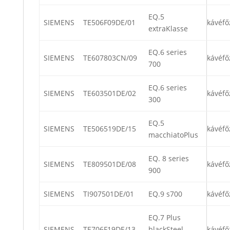
EQ.5
SIEMENS
TE506F09DE/01
kávéfő
extraKlasse
EQ.6 series
SIEMENS
TE607803CN/09
kávéfő
700
EQ.6 series
SIEMENS
TE603501DE/02
kávéfő
300
EQ.5
SIEMENS
TE506519DE/15
kávéfő
macchiatoPlus
EQ. 8 series
SIEMENS
TE809501DE/08
kávéfő
900
SIEMENS
TI907501DE/01
EQ.9 s700
kávéfő
EQ.7 Plus
SIEMENS
TE706F19DE/13
blackSteel
kávéfő