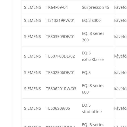
SIEMENS
TK64F09/04
Surpresso S45
kávéfő
SIEMENS
TI313219RW/01
EQ.3 s300
kávéfő
EQ. 8 series
SIEMENS
TE803509DE/01
kávéfő
300
EQ.6
SIEMENS
TE607F03DE/02
kávéfő
extraKlasse
SIEMENS
TE502506DE/01
EQ.5
kávéfő
EQ. 8 series
SIEMENS
TE806201RW/03
kávéfő
600
EQ.5
SIEMENS
TE506S09/05
kávéfő
studioLine
EQ. 8 series