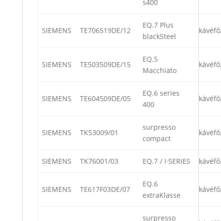
s400
EQ.7 Plus
SIEMENS
TE706519DE/12
kávéfő
blackSteel
EQ.5
SIEMENS
TE503509DE/15
kávéfő
Macchiato
EQ.6 series
SIEMENS
TE604509DE/05
kávéfő
400
surpresso
SIEMENS
TK53009/01
kávéfő
compact
SIEMENS
TK76001/03
EQ.7 / I·SERIES
kávéfő
EQ.6
SIEMENS
TE617F03DE/07
kávéfő
extraKlasse
surpresso