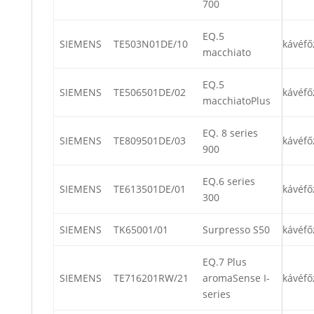
700
EQ.5
SIEMENS
TE503N01DE/10
kávéfő
macchiato
EQ.5
SIEMENS
TE506501DE/02
kávéfő
macchiatoPlus
EQ. 8 series
SIEMENS
TE809501DE/03
kávéfő
900
EQ.6 series
SIEMENS
TE613501DE/01
kávéfő
300
SIEMENS
TK65001/01
Surpresso S50
kávéfő
EQ.7 Plus
SIEMENS
TE716201RW/21
aromaSense I-
kávéfő
series