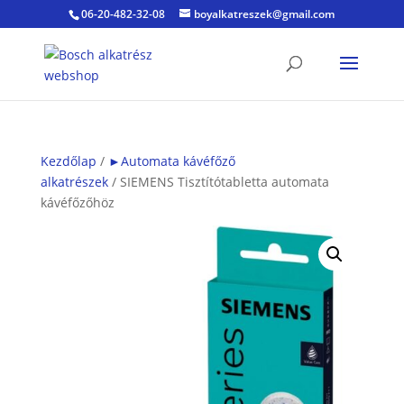
06-20-482-32-08
boyalkatreszek@gmail.com
Kezdőlap
/
►Automata kávéfőző
alkatrészek
/ SIEMENS Tisztítótabletta automata
kávéfőzőhöz