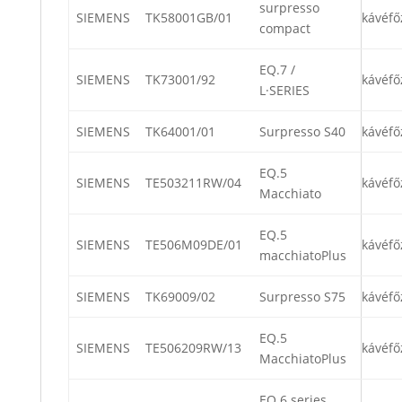
surpresso
SIEMENS
TK58001GB/01
kávéfő
compact
EQ.7 /
SIEMENS
TK73001/92
kávéfő
L·SERIES
SIEMENS
TK64001/01
Surpresso S40
kávéfő
EQ.5
SIEMENS
TE503211RW/04
kávéfő
Macchiato
EQ.5
SIEMENS
TE506M09DE/01
kávéfő
macchiatoPlus
SIEMENS
TK69009/02
Surpresso S75
kávéfő
EQ.5
SIEMENS
TE506209RW/13
kávéfő
MacchiatoPlus
EQ.6 series