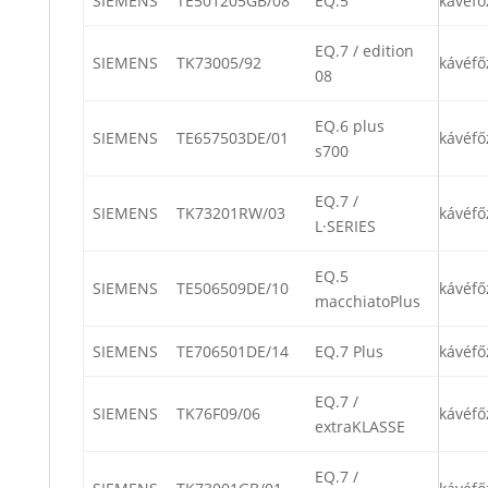
SIEMENS
TE501205GB/08
EQ.5
kávéfő
EQ.7 / edition
SIEMENS
TK73005/92
kávéfő
08
EQ.6 plus
SIEMENS
TE657503DE/01
kávéfő
s700
EQ.7 /
SIEMENS
TK73201RW/03
kávéfő
L·SERIES
EQ.5
SIEMENS
TE506509DE/10
kávéfő
macchiatoPlus
SIEMENS
TE706501DE/14
EQ.7 Plus
kávéfő
EQ.7 /
SIEMENS
TK76F09/06
kávéfő
extraKLASSE
EQ.7 /