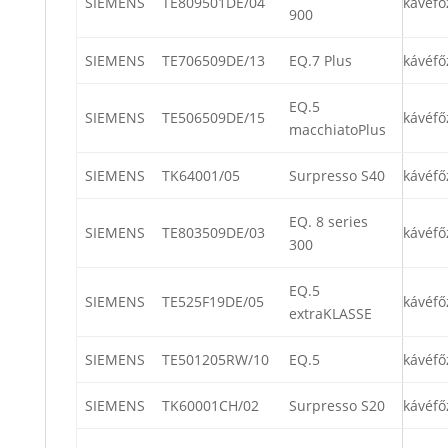
SIEMENS
TE809501DE/04
kávéfő
900
SIEMENS
TE706509DE/13
EQ.7 Plus
kávéfő
EQ.5
SIEMENS
TE506509DE/15
kávéfő
macchiatoPlus
SIEMENS
TK64001/05
Surpresso S40
kávéfő
EQ. 8 series
SIEMENS
TE803509DE/03
kávéfő
300
EQ.5
SIEMENS
TE525F19DE/05
kávéfő
extraKLASSE
SIEMENS
TE501205RW/10
EQ.5
kávéfő
SIEMENS
TK60001CH/02
Surpresso S20
kávéfő