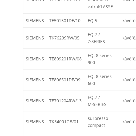
extraKLASSE
SIEMENS
TE501501DE/10
EQ.5
kávéfő
EQ.7 /
SIEMENS
TK76209RW/05
kávéfő
Z·SERIES
EQ. 8 series
SIEMENS
TE809201RW/08
kávéfő
900
EQ. 8 series
SIEMENS
TE806501DE/09
kávéfő
600
EQ.7 /
SIEMENS
TE701204RW/13
kávéfő
M·SERIES
surpresso
SIEMENS
TK54001GB/01
kávéfő
compact