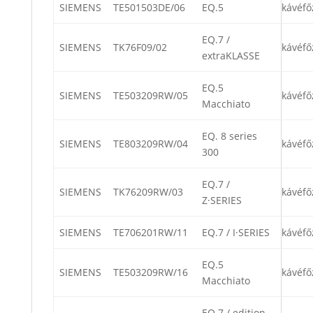
SIEMENS
TE501503DE/06
EQ.5
kávéfő
EQ.7 /
SIEMENS
TK76F09/02
kávéfő
extraKLASSE
EQ.5
SIEMENS
TE503209RW/05
kávéfő
Macchiato
EQ. 8 series
SIEMENS
TE803209RW/04
kávéfő
300
EQ.7 /
SIEMENS
TK76209RW/03
kávéfő
Z·SERIES
SIEMENS
TE706201RW/11
EQ.7 / I·SERIES
kávéfő
EQ.5
SIEMENS
TE503209RW/16
kávéfő
Macchiato
EQ.7 / edition