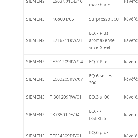
SIEMENS
TE503N01DE/16
kávéfő
macchiato
SIEMENS
TK68001/05
Surpresso S60
kávéfő
EQ.7 Plus
SIEMENS
TE716211RW/21
aromaSense
kávéfő
silverSteel
SIEMENS
TE701209RW/14
EQ.7 Plus
kávéfő
EQ.6 series
SIEMENS
TE603209RW/07
kávéfő
300
SIEMENS
TI301209RW/01
EQ.3 s100
kávéfő
EQ.7 /
SIEMENS
TK73501DE/94
kávéfő
L·SERIES
EQ.6 plus
SIEMENS
TE654509DE/01
kávéfő