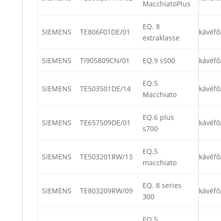
MacchiatoPlus
EQ. 8
SIEMENS
TE806F01DE/01
kávéfő
extraklasse
SIEMENS
TI905809CN/01
EQ.9 s500
kávéfő
EQ.5
SIEMENS
TE503501DE/14
kávéfő
Macchiato
EQ.6 plus
SIEMENS
TE657509DE/01
kávéfő
s700
EQ.5
SIEMENS
TE503201RW/13
kávéfő
macchiato
EQ. 8 series
SIEMENS
TE803209RW/09
kávéfő
300
EQ.5