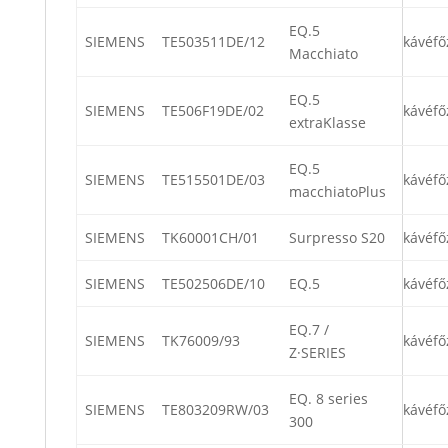
EQ.5
SIEMENS
TE503511DE/12
kávéfő
Macchiato
EQ.5
SIEMENS
TE506F19DE/02
kávéfő
extraKlasse
EQ.5
SIEMENS
TE515501DE/03
kávéfő
macchiatoPlus
SIEMENS
TK60001CH/01
Surpresso S20
kávéfő
SIEMENS
TE502506DE/10
EQ.5
kávéfő
EQ.7 /
SIEMENS
TK76009/93
kávéfő
Z·SERIES
EQ. 8 series
SIEMENS
TE803209RW/03
kávéfő
300