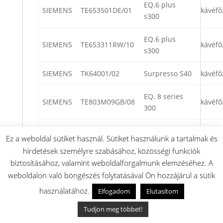
EQ.6 plus
SIEMENS
TE653501DE/01
kávéfő
s300
EQ.6 plus
SIEMENS
TE653311RW/10
kávéfő
s300
SIEMENS
TK64001/02
Surpresso S40
kávéfő
EQ. 8 series
SIEMENS
TE803M09GB/08
kávéfő
300
EQ.6 plus
SIEMENS
TE654319RW/01
kávéfő
Ez a weboldal sütiket használ. Sütiket használunk a tartalmak és
s400
hirdetések személyre szabásához, közösségi funkciók
biztosításához, valamint weboldalforgalmunk elemzéséhez. A
EQ.6 series
SIEMENS
TE603201RW/07
kávéfő
weboldalon való böngészés folytatásával Ön hozzájárul a sütik
300
használatához.
Elfogadom
Elutasítom
EQ. 8 series
SIEMENS
TE803M09GB/09
kávéfő
Tudjon meg többet!
300