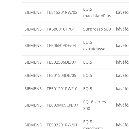
EQ.5
SIEMENS
TE515201RW/02
kávéfő
macchiatoPlus
SIEMENS
TK68001CH/04
Surpresso S60
kávéfő
EQ.5
SIEMENS
TE506F09DE/04
kávéfő
extraKlasse
SIEMENS
TE502506DE/07
EQ.5
kávéfő
SIEMENS
TE501503DE/05
EQ.5
kávéfő
SIEMENS
TE501201RW/10
EQ.5
kávéfő
EQ. 8 series
SIEMENS
TE803M09CN/07
kávéfő
300
EQ.5
SIEMENS
TE503201RW/01
kávéfő
macchiato