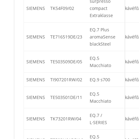
surpresso
SIEMENS
TK54F09/02
compact
kávéfő
Extraklasse
EQ.7 Plus
SIEMENS
TE716519DE/23
aromaSense
kávéfő
blackSteel
EQ.5
SIEMENS
TE503509DE/05
kávéfő
Macchiato
SIEMENS
TI907201RW/02
EQ.9 s700
kávéfő
EQ.5
SIEMENS
TE503501DE/11
kávéfő
Macchiato
EQ.7 /
SIEMENS
TK73201RW/04
kávéfő
L·SERIES
EQ.5