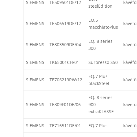
SIEMENS
TE509501DE/12
kávéfő
steelEdition
EQ.5
SIEMENS
TE506519DE/12
kávéfő
macchiatoPlus
EQ. 8 series
SIEMENS
TE803509DE/04
kávéfő
300
SIEMENS
TK65001CH/01
Surpresso S50
kávéfő
EQ.7 Plus
SIEMENS
TE706219RW/12
kávéfő
blackSteel
EQ. 8 series
SIEMENS
TE809F01DE/06
900
kávéfő
extraKLASSE
SIEMENS
TE716511DE/01
EQ.7 Plus
kávéfő