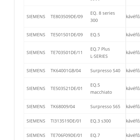
EQ. 8 series
SIEMENS
TE803509DE/09
kávéfő
300
SIEMENS
TE501501DE/09
EQ.5
kávéfő
EQ.7 Plus
SIEMENS
TE703501DE/11
kávéfő
L·SERIES
SIEMENS
TK64001GB/04
Surpresso S40
kávéfő
EQ.5
SIEMENS
TE503521DE/01
kávéfő
macchiato
SIEMENS
TK68009/04
Surpresso S65
kávéfő
SIEMENS
TI313519DE/01
EQ.3 s300
kávéfő
SIEMENS
TE706F09DE/01
EQ.7
kávéfő