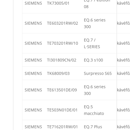
SIEMENS
TK73005/01
kávéfő
08
EQ.6 series
SIEMENS
TE603201RW/02
kávéfő
300
EQ.7 /
SIEMENS
TE703201RW/10
kávéfő
L·SERIES
SIEMENS
TI301809CN/02
EQ.3 s100
kávéfő
SIEMENS
TK68009/03
Surpresso S65
kávéfő
EQ.6 series
SIEMENS
TE613501DE/09
kávéfő
300
EQ.5
SIEMENS
TE503N01DE/01
kávéfő
macchiato
SIEMENS
TE716201RW/01
EQ.7 Plus
kávéfő