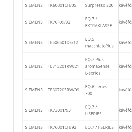
SIEMENS
TK60001CH/05
Surpresso S20
kávéfő
EQ.7 /
SIEMENS
TK76F09/92
kávéfő
EXTRAKLASSE
EQ.5
SIEMENS
TE506501DE/12
kávéfő
macchiatoPlus
EQ.7 Plus
SIEMENS
TE713201RW/21
aromaSense
kávéfő
L-series
EQ.6 series
SIEMENS
TE607203RW/09
kávéfő
700
EQ.7 /
SIEMENS
TK73001/93
kávéfő
L·SERIES
SIEMENS
TK76001CH/92
EQ.7 / I·SERIES
kávéfő