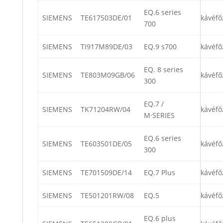
EQ.6 series
SIEMENS
TE617503DE/01
kávéfő
700
SIEMENS
TI917M89DE/03
EQ.9 s700
kávéfő
EQ. 8 series
SIEMENS
TE803M09GB/06
kávéfő
300
EQ.7 /
SIEMENS
TK71204RW/04
kávéfő
M·SERIES
EQ.6 series
SIEMENS
TE603501DE/05
kávéfő
300
SIEMENS
TE701509DE/14
EQ.7 Plus
kávéfő
SIEMENS
TE501201RW/08
EQ.5
kávéfő
EQ.6 plus