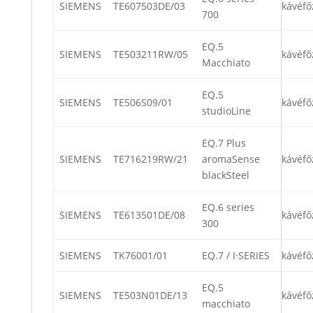
SIEMENS
TE607503DE/03
kávéfő
700
EQ.5
SIEMENS
TE503211RW/05
kávéfő
Macchiato
EQ.5
SIEMENS
TE506S09/01
kávéfő
studioLine
EQ.7 Plus
SIEMENS
TE716219RW/21
aromaSense
kávéfő
blackSteel
EQ.6 series
SIEMENS
TE613501DE/08
kávéfő
300
SIEMENS
TK76001/01
EQ.7 / I·SERIES
kávéfő
EQ.5
SIEMENS
TE503N01DE/13
kávéfő
macchiato