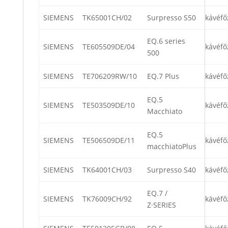
SIEMENS
TK65001CH/02
Surpresso S50
kávéfő
EQ.6 series
SIEMENS
TE605509DE/04
kávéfő
500
SIEMENS
TE706209RW/10
EQ.7 Plus
kávéfő
EQ.5
SIEMENS
TE503509DE/10
kávéfő
Macchiato
EQ.5
SIEMENS
TE506509DE/11
kávéfő
macchiatoPlus
SIEMENS
TK64001CH/03
Surpresso S40
kávéfő
EQ.7 /
SIEMENS
TK76009CH/92
kávéfő
Z·SERIES