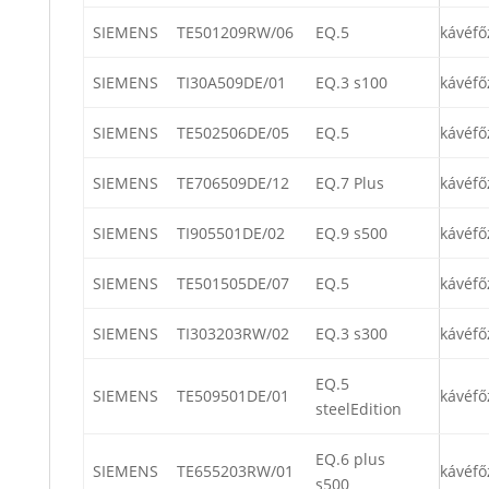
SIEMENS
TE501209RW/06
EQ.5
kávéfő
SIEMENS
TI30A509DE/01
EQ.3 s100
kávéfő
SIEMENS
TE502506DE/05
EQ.5
kávéfő
SIEMENS
TE706509DE/12
EQ.7 Plus
kávéfő
SIEMENS
TI905501DE/02
EQ.9 s500
kávéfő
SIEMENS
TE501505DE/07
EQ.5
kávéfő
SIEMENS
TI303203RW/02
EQ.3 s300
kávéfő
EQ.5
SIEMENS
TE509501DE/01
kávéfő
steelEdition
EQ.6 plus
SIEMENS
TE655203RW/01
kávéfő
s500