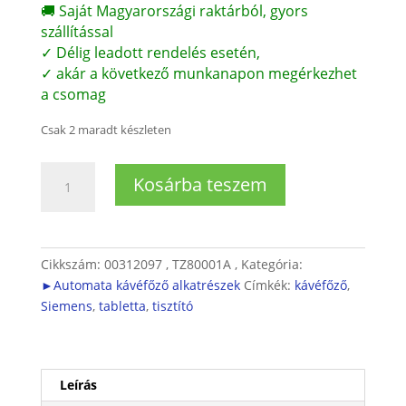
🚚 Saját Magyarországi raktárból, gyors
szállítással
✓ Délig leadott rendelés esetén,
✓ akár a következő munkanapon megérkezhet
a csomag
Csak 2 maradt készleten
SIEMENS
Kosárba teszem
Tisztítótabletta
automata
kávéfőzőhöz
mennyiség
Cikkszám:
00312097 , TZ80001A ,
Kategória:
►Automata kávéfőző alkatrészek
Címkék:
kávéfőző
,
Siemens
,
tabletta
,
tisztító
Leírás