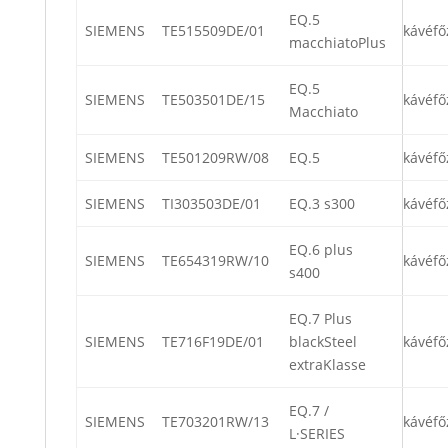
EQ.5
SIEMENS
TE515509DE/01
kávéfő
macchiatoPlus
EQ.5
SIEMENS
TE503501DE/15
kávéfő
Macchiato
SIEMENS
TE501209RW/08
EQ.5
kávéfő
SIEMENS
TI303503DE/01
EQ.3 s300
kávéfő
EQ.6 plus
SIEMENS
TE654319RW/10
kávéfő
s400
EQ.7 Plus
SIEMENS
TE716F19DE/01
blackSteel
kávéfő
extraKlasse
EQ.7 /
SIEMENS
TE703201RW/13
kávéfő
L·SERIES