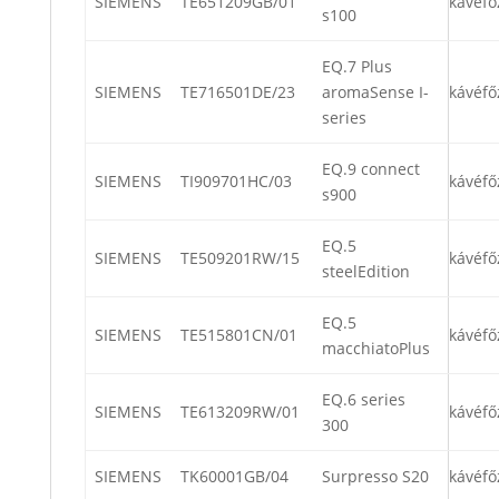
SIEMENS
TE651209GB/01
kávéfő
s100
EQ.7 Plus
SIEMENS
TE716501DE/23
aromaSense I-
kávéfő
series
EQ.9 connect
SIEMENS
TI909701HC/03
kávéfő
s900
EQ.5
SIEMENS
TE509201RW/15
kávéfő
steelEdition
EQ.5
SIEMENS
TE515801CN/01
kávéfő
macchiatoPlus
EQ.6 series
SIEMENS
TE613209RW/01
kávéfő
300
SIEMENS
TK60001GB/04
Surpresso S20
kávéfő