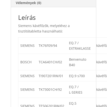
Vélemények (0)
Leírás
Siemens kávéfőzők, melyekhez a
tisztítótabletta használható:
EQ.7 /
SIEMENS
TK76F09/94
kávéfő
EXTRAKLASSE
Benvenuto
BOSCH
TCA6401CH/02
kávéfő
B40
SIEMENS
TI907201RW/01
EQ.9 s700
kávéfő
EQ.7 /
SIEMENS
TK73001CH/92
kávéfő
L·SERIES
EQ.5
SIEMENS
TE506201RW/02
kávéfő