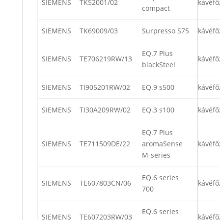
SIEMENS
TK52001/02
kávéfő
compact
SIEMENS
TK69009/03
Surpresso S75
kávéfő
EQ.7 Plus
SIEMENS
TE706219RW/13
kávéfő
blackSteel
SIEMENS
TI905201RW/02
EQ.9 s500
kávéfő
SIEMENS
TI30A209RW/02
EQ.3 s100
kávéfő
EQ.7 Plus
SIEMENS
TE711509DE/22
aromaSense
kávéfő
M-series
EQ.6 series
SIEMENS
TE607803CN/06
kávéfő
700
EQ.6 series
SIEMENS
TE607203RW/03
kávéfő