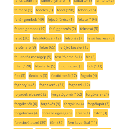
fal csiszoló
(1)
falhoronymaró
(1)
falitartó
(3)
fali töltő
(2)
falmaró
(1)
fedeles
(1)
fedél
(158)
fehér
(215)
fehér gombok
(49)
fejező fűrész
(1)
fekete
(194)
fekete gombok
(19)
felfüggesztés
(2)
felmosó
(5)
felső
(36)
felsőfűtőszál
(12)
felsőház
(7)
felső házrész
(8)
felsőmaró
(3)
feltét
(65)
felújító készlet
(15)
felültöltős mosógép
(5)
feszítő emelő
(1)
filc
(3)
filter
(128)
filtertartó
(5)
finom szűrő
(3)
fiók
(133)
flex
(5)
flexibilis
(3)
flexibiliscső
(17)
fogadó
(4)
fogantyú
(45)
fogaskerék
(31)
fogasszíj
(12)
folyadék elvezető
(2)
Forgatógomb
(152)
forgókefe
(24)
forgókerék
(6)
forgókés
(9)
forgókúp
(4)
forgólapát
(3)
forgótányér
(4)
forrázó egység
(6)
Fresh
(1)
fritőz
(3)
funkcióválasztó
(39)
fém
(35)
fém keverőtál
(11)