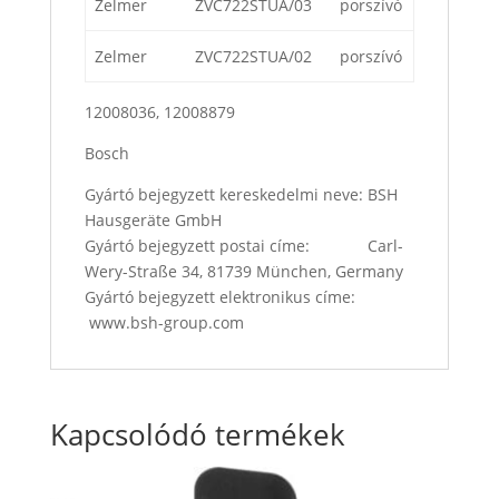
Zelmer
ZVC722STUA/03
porszívó
Zelmer
ZVC722STUA/02
porszívó
12008036, 12008879
Bosch
Gyártó bejegyzett kereskedelmi neve: BSH
Hausgeräte GmbH
Gyártó bejegyzett postai címe: Carl-
Wery-Straße 34, 81739 München, Germany
Gyártó bejegyzett elektronikus címe:
www.bsh-group.com
Kapcsolódó termékek