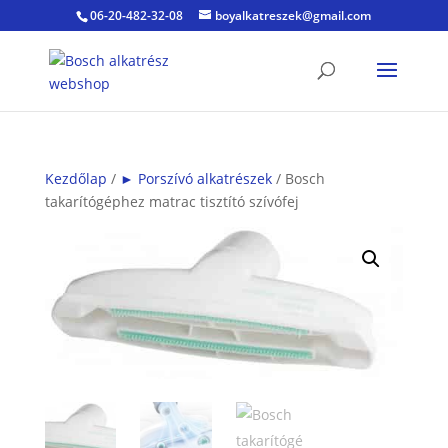
06-20-482-32-08
boyalkatreszek@gmail.com
Kezdőlap
/
► Porszívó alkatrészek
/ Bosch
takarítógéphez matrac tisztító szívófej