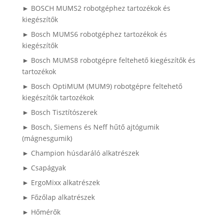
► BOSCH MUMS2 robotgéphez tartozékok és
kiegészítők
► Bosch MUMS6 robotgéphez tartozékok és
kiegészítők
► Bosch MUMS8 robotgépre feltehető kiegészítők és
tartozékok
► Bosch OptiMUM (MUM9) robotgépre feltehető
kiegészítők tartozékok
► Bosch Tisztítószerek
► Bosch, Siemens és Neff hűtő ajtógumik
(mágnesgumik)
► Champion húsdaráló alkatrészek
► Csapágyak
► ErgoMixx alkatrészek
► Főzőlap alkatrészek
► Hőmérők