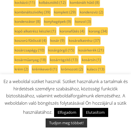
kockázó
(11)
kolbásztöltő
(12)
kombinált hűtő
(8)
kombináltszívófej
(39)
komplett
(29)
kondenzvíz
(2)
kondenzátor
(8)
konyhagépek
(9)
konzol
(3)
kopó alkatrész készlet
(1)
koronafűtés
(4)
korong
(34)
koszorú fűtőszál
(4)
kosár
(9)
kosáralkatrész
(37)
kosárcsapágy
(10)
kosárgörgő
(15)
kosárkerék
(21)
kosárműanyag
(18)
kosárrögzítő
(13)
kosársín
(1)
krém
(2)
krémkeverő
(1)
krómozott
(2)
kulacs
(13)
kuplung
(52)
kábel
(32)
kábeldob
(8)
kábelköteg
(5)
Ez a weboldal sütiket használ. Sütiket használunk a tartalmak és
hirdetések személyre szabásához, közösségi funkciók
kábelrögzítő
(2)
kárpit
(2)
kárpit tisztító
(8)
kávé
(1)
biztosításához, valamint weboldalforgalmunk elemzéséhez. A
kávéautomata
(176)
kávébab
(1)
kávédaráló
(3)
weboldalon való böngészés folytatásával Ön hozzájárul a sütik
kávéfőző
(207)
kés
(73)
késtartó
(33)
késtartó csavar
(2)
használatához.
Elfogadom
Elutasítom
készlet
(106)
kétkörös
(1)
kétszintes
(3)
kézi gyalu
(7)
Tudjon meg többet!
kézi körfűrész
(1)
kézimixer
(31)
kézi porszívó
(79)
kör
(4)