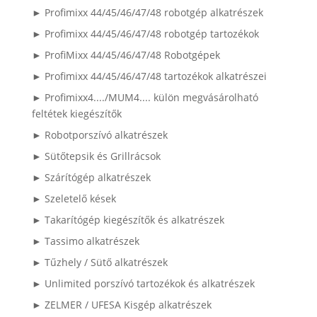
► Profimixx 44/45/46/47/48 robotgép alkatrészek
► Profimixx 44/45/46/47/48 robotgép tartozékok
► ProfiMixx 44/45/46/47/48 Robotgépek
► Profimixx 44/45/46/47/48 tartozékok alkatrészei
► Profimixx4..../MUM4.... külön megvásárolható
feltétek kiegészítők
► Robotporszívó alkatrészek
► Sütőtepsik és Grillrácsok
► Szárítógép alkatrészek
► Szeletelő kések
► Takarítógép kiegészítők és alkatrészek
► Tassimo alkatrészek
► Tűzhely / Sütő alkatrészek
► Unlimited porszívó tartozékok és alkatrészek
► ZELMER / UFESA Kisgép alkatrészek