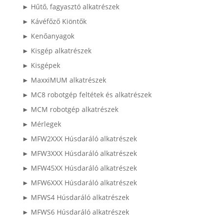
► Hűtő, fagyasztó alkatrészek
► Kávéfőző Kiöntők
► Kenőanyagok
► Kisgép alkatrészek
► Kisgépek
► MaxxiMUM alkatrészek
► MC8 robotgép feltétek és alkatrészek
► MCM robotgép alkatrészek
► Mérlegek
► MFW2XXX Húsdaráló alkatrészek
► MFW3XXX Húsdaráló alkatrészek
► MFW45XX Húsdaráló alkatrészek
► MFW6XXX Húsdaráló alkatrészek
► MFWS4 Húsdaráló alkatrészek
► MFWS6 Húsdaráló alkatrészek