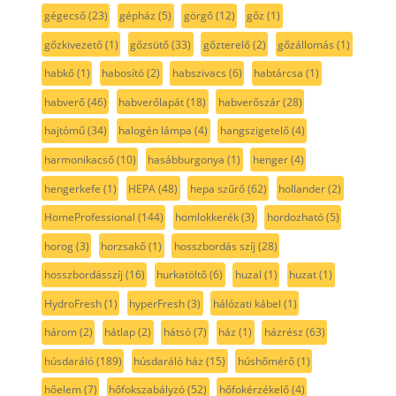
gégecső
(23)
gépház
(5)
görgő
(12)
gőz
(1)
gőzkivezető
(1)
gőzsütő
(33)
gőzterelő
(2)
gőzállomás
(1)
habkő
(1)
habosító
(2)
habszivacs
(6)
habtárcsa
(1)
habverő
(46)
habverőlapát
(18)
habverőszár
(28)
hajtómű
(34)
halogén lámpa
(4)
hangszigetelő
(4)
harmonikacső
(10)
hasábburgonya
(1)
henger
(4)
hengerkefe
(1)
HEPA
(48)
hepa szűrő
(62)
hollander
(2)
HomeProfessional
(144)
homlokkerék
(3)
hordozható
(5)
horog
(3)
horzsakő
(1)
hosszbordás szíj
(28)
hosszbordásszíj
(16)
hurkatöltő
(6)
huzal
(1)
huzat
(1)
HydroFresh
(1)
hyperFresh
(3)
hálózati kábel
(1)
három
(2)
hátlap
(2)
hátsó
(7)
ház
(1)
házrész
(63)
húsdaráló
(189)
húsdaráló ház
(15)
húshőmérő
(1)
hőelem
(7)
hőfokszabályzó
(52)
hőfokérzékelő
(4)