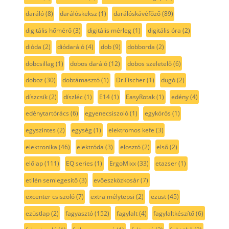
daráló
(8)
darálóskeksz
(1)
darálóskávéfőző
(89)
digitális hőmérő
(3)
digitális mérleg
(1)
digitális óra
(2)
dióda
(2)
diódaráló
(4)
dob
(9)
dobborda
(2)
dobcsillag
(1)
dobos daráló
(12)
dobos szeletelő
(6)
doboz
(30)
dobtámasztó
(1)
Dr.Fischer
(1)
dugó
(2)
díszcsík
(2)
díszléc
(1)
E14
(1)
EasyRotak
(1)
edény
(4)
edénytartórács
(6)
egyenecsiszoló
(1)
egykörös
(1)
egyszintes
(2)
egység
(1)
elektromos kefe
(3)
elektronika
(46)
elektróda
(3)
elosztó
(2)
első
(2)
előlap
(111)
EQ series
(1)
ErgoMixx
(33)
etazser
(1)
etilén semlegesítő
(3)
evőeszközkosár
(7)
excenter csiszoló
(7)
extra mélytepsi
(2)
ezüst
(45)
ezüstlap
(2)
fagyasztó
(152)
fagylalt
(4)
fagylaltkészítő
(6)