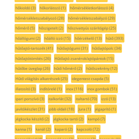
hőkioldó
(3)
hőkorlátozó
(1)
hőmérsékletkorlátozó
(4)
hőmérsékletszabályozó
(28)
hőmérsékletszabályzó
(29)
hőmérő
(5)
hőszigetelt
(2)
hőszivattyús szárítógép
(25)
hőállógumi
(2)
hőálló izzó
(15)
hőérzékelő
(13)
hűtő
(393)
hűtőajtó-tartozék
(41)
hűtőajtógumi
(31)
hűtőajtópolc
(34)
hűtőajtótömítés
(26)
Hűtőajtó zsanérok/ajtópántok
(15)
hűtőbe üveglap
(26)
hűtő hőmérő
(2)
hűtőszekrény
(12)
Hűtő világítás alkatrészek
(25)
idegentest csapda
(5)
illatosító
(3)
indítórelé
(1)
inox
(116)
inox gombok
(51)
ipari porszívó
(3)
italkorlát
(32)
italtartó
(70)
izzó
(13)
javítókészlet
(31)
jobb oldali
(18)
Jura
(1)
jégaprító
(1)
jégkocka készítő
(2)
jégkocka tartó
(2)
kampó
(7)
kanna
(1)
kanál
(2)
kaparó
(2)
kapcsoló
(72)