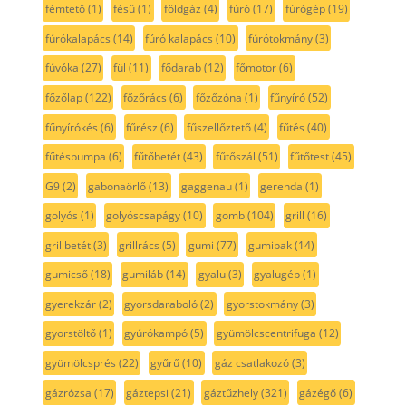
fémtető
(1)
fésű
(1)
földgáz
(4)
fúró
(17)
fúrógép
(19)
fúrókalapács
(14)
fúró kalapács
(10)
fúrótokmány
(3)
fúvóka
(27)
fül
(11)
fődarab
(12)
főmotor
(6)
főzőlap
(122)
főzőrács
(6)
főzőzóna
(1)
fűnyíró
(52)
fűnyírókés
(6)
fűrész
(6)
fűszellőztető
(4)
fűtés
(40)
fűtéspumpa
(6)
fűtőbetét
(43)
fűtőszál
(51)
fűtőtest
(45)
G9
(2)
gabonaörlő
(13)
gaggenau
(1)
gerenda
(1)
golyós
(1)
golyóscsapágy
(10)
gomb
(104)
grill
(16)
grillbetét
(3)
grillrács
(5)
gumi
(77)
gumibak
(14)
gumicső
(18)
gumiláb
(14)
gyalu
(3)
gyalugép
(1)
gyerekzár
(2)
gyorsdaraboló
(2)
gyorstokmány
(3)
gyorstöltő
(1)
gyúrókampó
(5)
gyümölcscentrifuga
(12)
gyümölcsprés
(22)
gyűrű
(10)
gáz csatlakozó
(3)
gázrózsa
(17)
gáztepsi
(21)
gáztűzhely
(321)
gázégő
(6)