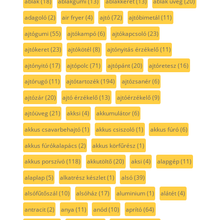
ablak
(18)
ablakgumi
(13)
ablakkeret
(13)
ablak üveg
(20)
adagoló
(2)
air fryer
(4)
ajtó
(72)
ajtóbimetál
(11)
ajtógumi
(55)
ajtókampó
(6)
ajtókapcsoló
(23)
ajtókeret
(23)
ajtókötél
(8)
ajtónyitás érzékelő
(11)
ajtónyitó
(17)
ajtópolc
(71)
ajtópánt
(20)
ajtóretesz
(16)
ajtórugó
(11)
ajtótartozék
(194)
ajtózsanér
(6)
ajtózár
(20)
ajtó érzékelő
(13)
ajtóérzékelő
(9)
ajtóüveg
(21)
akksi
(4)
akkumulátor
(6)
akkus csavarbehajtó
(1)
akkus csiszoló
(1)
akkus fúró
(6)
akkus fúrókalapács
(2)
akkus körfűrész
(1)
akkus porszívó
(118)
akkutöltő
(20)
aksi
(4)
alapgép
(11)
alaplap
(5)
alkatrész készlet
(1)
alsó
(39)
alsófűtőszál
(10)
alsóház
(17)
aluminium
(1)
alátét
(4)
antracit
(2)
anya
(11)
anód
(10)
aprító
(64)