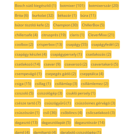
Bosch sütő kiegészítő
(1)
botmixer
(101)
botmixerszár
(20)
Brita
(6)
burkolat
(32)
békazár
(1)
búra
(11)
bútor tisztító kefe
(2)
Champion
(30)
ChillerBox
(5)
chillersafe
(4)
citrusprés
(19)
claris
(1)
CleverMixx
(21)
coolbox
(2)
crisperbox
(13)
csapágy
(55)
csapágyfedél
(2)
csapágy készlet
(4)
csapágypersely
(1)
csatlakozás
(2)
csatlakozó
(14)
csavar
(9)
csavarozó
(2)
csavartakaró
(5)
csempevágó
(1)
csepegés gátló
(2)
csepptálca
(4)
csiga
(15)
csillag
(1)
csillámlap
(3)
csillámlemez
(2)
csiszoló
(5)
csiszológép
(3)
csukló persely
(1)
csésze tartó
(7)
csúszógyűrű
(1)
csúszósines gérvágó
(3)
csúszószán
(1)
cső
(36)
csőbilincs
(4)
csőcsatlakozó
(3)
dagasztó
(13)
dagasztólapát
(5)
dagasztószár
(14)
damil
(4)
damiltartó
(4)
daraboló csiszológép
(1)