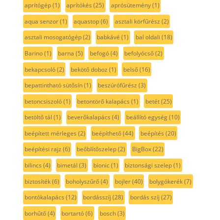
aprítógép
(1)
aprítókés
(25)
aprósütemény
(1)
aqua senzor
(1)
aquastop
(6)
asztali körfűrész
(2)
asztali mosogatógép
(2)
babkávé
(1)
bal oldali
(18)
Barino
(1)
barna
(5)
befogó
(4)
befolyócső
(2)
bekapcsoló
(2)
bekötő doboz
(1)
belső
(16)
bepattintható sütősín
(1)
beszúrófűrész
(3)
betoncsiszoló
(1)
betontörő kalapács
(1)
betét
(25)
betöltő tál
(1)
beverőkalapács
(4)
beállító egység
(10)
beépített mérleges
(2)
beépíthető
(44)
beépítés
(20)
beépítési rajz
(6)
beőblítőszelep
(2)
BigBox
(22)
bilincs
(4)
bimetál
(3)
bionic
(1)
biztonsági szelep
(1)
biztosíték
(6)
boholyszűrő
(4)
bojler
(40)
bolygókerék
(7)
bontókalapács
(12)
bordásszíj
(28)
bordás szíj
(27)
borhűtő
(4)
bortartó
(6)
bosch
(3)