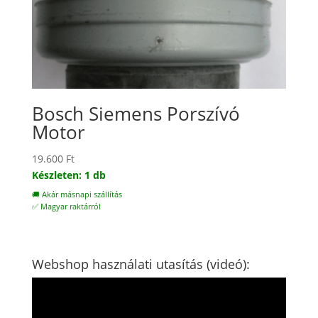
Bosch Siemens Porszívó
Motor
19.600
Ft
Készleten: 1 db
🚚 Akár másnapi szállítás
✅ Magyar raktárról
Webshop használati utasítás (videó):
Videólejátszó