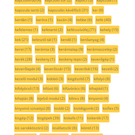
kapcsolórúd
(4)
kapcsoló sor
(2)
kapocs
(3)
kapszula
(1)
kapszula tartó
(2)
kapszulás kávéfőző
(31)
kar
(6)
kardán
(1)
karóra
(1)
kazán
(4)
kebbe
(6)
kefe
(40)
kefelemez
(1)
kefetartó
(2)
kefésszívófej
(71)
kehely
(15)
kek
(21)
kelesztő tál
(1)
kendő
(1)
kenőanyag
(4)
keret
(17)
kerámia
(3)
kerámialap
(9)
kerámiaszelep
(2)
kerék
(28)
keskeny
(1)
keskeny tepsi
(2)
keverőgép
(1)
keverőlapát
(4)
keverőszár
(15)
keverőtál
(16)
kezelő
(2)
kezelő modul
(3)
kidobó
(3)
kiegészítő
(7)
kifolyó
(8)
kifolyócső
(13)
kifúvó
(6)
kifúvórács
(6)
kihajtád
(1)
kihajtás
(8)
kijelző modul
(2)
kilincs
(8)
kinyomó
(4)
kinyomó szivattyú
(8)
kioldó
(2)
kioldógomb
(2)
kisflex
(5)
kisgép
(12)
kisgépek
(39)
kiskefe
(11)
kiskerék
(17)
kis sarokköszörű
(2)
kisállatszőr
(6)
kiöntő
(13)