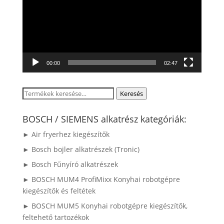
00:00
02:47
Keresés
Keresés
a
következőre:
BOSCH / SIEMENS alkatrész kategóriák:
► Air fryerhez kiegészítők
► Bosch bojler alkatrészek (Tronic)
► Bosch Fűnyíró alkatrészek
► BOSCH MUM4 ProfiMixx Konyhai robotgépre
kiegészítők és feltétek
► BOSCH MUM5 Konyhai robotgépre kiegészítők,
feltehető tartozékok