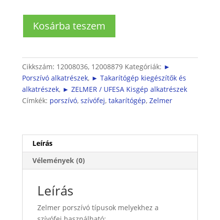
Bosch
Kosárba teszem
takarítógéphez
matrac
tisztító
szívófej
Cikkszám:
12008036, 12008879
Kategóriák:
►
mennyiség
Porszívó alkatrészek
,
► Takarítógép kiegészítők és
alkatrészek
,
► ZELMER / UFESA Kisgép alkatrészek
Címkék:
porszívó
,
szívófej
,
takarítógép
,
Zelmer
Leírás
Vélemények (0)
Leírás
Zelmer porszívó típusok melyekhez a
szívófej használható: