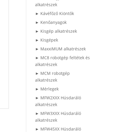
alkatrészek
► Kávéfőző Kiöntők
► Kenőanyagok
► Kisgép alkatrészek
► Kisgépek
► MaxxiMUM alkatrészek
► MC8 robotgép feltétek és
alkatrészek
► MCM robotgép
alkatrészek
► Mérlegek
► MFW2XXX Húsdaráló
alkatrészek
► MFW3XXX Húsdaráló
alkatrészek
► MFW45XX Húsdaráló