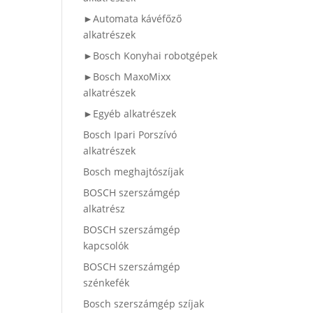
►Automata kávéfőző
alkatrészek
►Bosch Konyhai robotgépek
►Bosch MaxoMixx
alkatrészek
►Egyéb alkatrészek
Bosch Ipari Porszívó
alkatrészek
Bosch meghajtószíjak
BOSCH szerszámgép
alkatrész
BOSCH szerszámgép
kapcsolók
BOSCH szerszámgép
szénkefék
Bosch szerszámgép szíjak