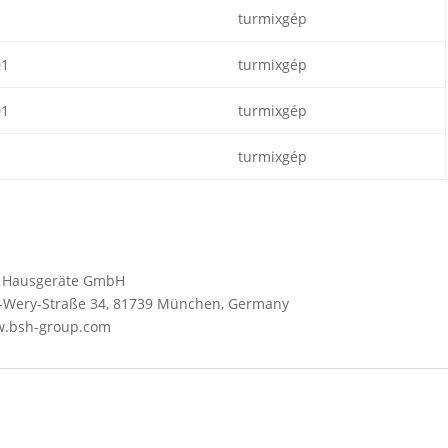
turmixgép
1
turmixgép
1
turmixgép
turmixgép
SH Hausgeräte GmbH
Wery-Straße 34, 81739 München, Germany
ww.bsh-group.com