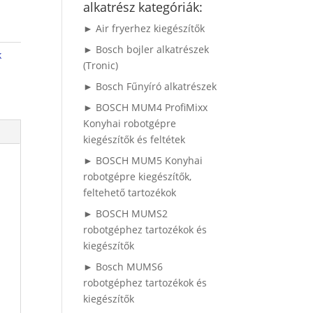
alkatrész kategóriák:
► Air fryerhez kiegészítők
► Bosch bojler alkatrészek
k
(Tronic)
► Bosch Fűnyíró alkatrészek
► BOSCH MUM4 ProfiMixx
Konyhai robotgépre
kiegészítők és feltétek
► BOSCH MUM5 Konyhai
robotgépre kiegészítők,
feltehető tartozékok
► BOSCH MUMS2
robotgéphez tartozékok és
kiegészítők
► Bosch MUMS6
robotgéphez tartozékok és
kiegészítők