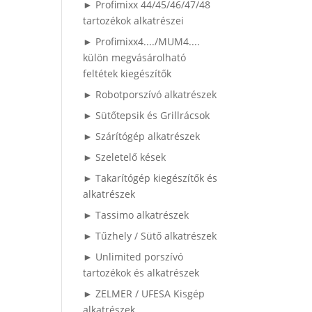
► Profimixx 44/45/46/47/48
tartozékok alkatrészei
► Profimixx4..../MUM4....
külön megvásárolható
feltétek kiegészítők
► Robotporszívó alkatrészek
► Sütőtepsik és Grillrácsok
► Szárítógép alkatrészek
► Szeletelő kések
► Takarítógép kiegészítők és
alkatrészek
► Tassimo alkatrészek
► Tűzhely / Sütő alkatrészek
► Unlimited porszívó
tartozékok és alkatrészek
► ZELMER / UFESA Kisgép
alkatrészek