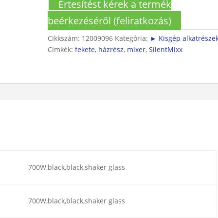
Értesítést kérek a termék
beérkezéséről (feliratkozás)
Cikkszám:
12009096
Kategória:
► Kisgép alkatrésze
Címkék:
fekete
,
házrész
,
mixer
,
SilentMixx
700W,black,black,shaker glass
700W,black,black,shaker glass