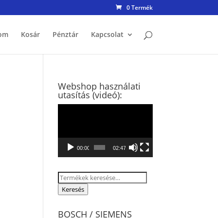
0 Termék
om
Kosár
Pénztár
Kapcsolat
Webshop használati
utasítás (videó):
Videólejátszó
00:00
02:47
Keresés
a
Keresés
következőre:
BOSCH / SIEMENS