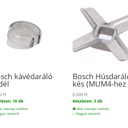
sch kávédaráló
Bosch Húsdarál
dél
kés (MUM4-hez 
00
Ft
6.500
Ft
leten: 10 db
Készleten: 3 db
ár másnapi szállítás
🚚 Akár másnapi szállítás
yar raktárról
✅ Magyar raktárról