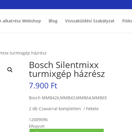
h alkatrész Webshop
Blog
Visszaküldési Szabályzat
Fiók
tmixx turmixgép házrész
Bosch Silentmixx
turmixgép házrész
7.900
Ft
Bosch MMB426,MMB43,MMB64,MMB65
2 db Csavarral kompletten / Fekete
12009096
Elfogyott