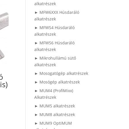
alkatrészek
► MFW6XXX Húsdaráló
alkatrészek
► MFWS4 Húsdaráló
alkatrészek
► MFWS6 Húsdaráló
alkatrészek
► Mikrohullámú sütő
alkatrészek
► Mosogatógép alkatrészek
ó
► Mosógép alkatrészek
is)
► MUM4 (ProfiMixx)
Alkatrészek
► MUM5 alkatrészek
► MUM8 alkatrészek
► MUM9 OptiMUM