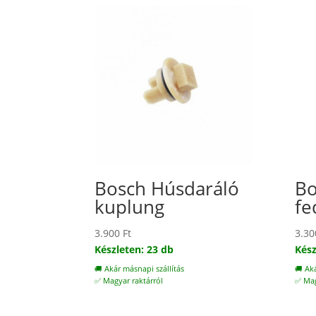
Bosch Húsdaráló
Bo
kuplung
fe
3.900
Ft
3.3
Készleten: 23 db
Kész
🚚 Akár másnapi szállítás
🚚 Ak
✅ Magyar raktárról
✅ Mag