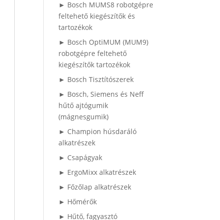
► Bosch MUMS8 robotgépre
feltehető kiegészítők és
tartozékok
► Bosch OptiMUM (MUM9)
robotgépre feltehető
kiegészítők tartozékok
► Bosch Tisztítószerek
► Bosch, Siemens és Neff
hűtő ajtógumik
(mágnesgumik)
► Champion húsdaráló
alkatrészek
► Csapágyak
► ErgoMixx alkatrészek
► Főzőlap alkatrészek
► Hőmérők
► Hűtő, fagyasztó