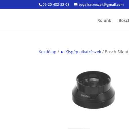
06-20-482-32-08
boyalkatreszek@gmail.com
Rólunk
Bosc
Kezdőlap
/
► Kisgép alkatrészek
/ Bosch Silen