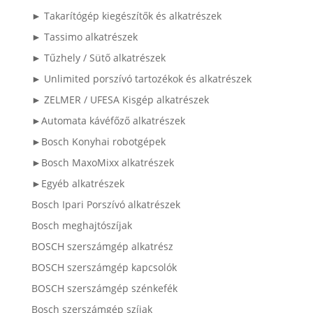
► Takarítógép kiegészítők és alkatrészek
► Tassimo alkatrészek
► Tűzhely / Sütő alkatrészek
► Unlimited porszívó tartozékok és alkatrészek
► ZELMER / UFESA Kisgép alkatrészek
►Automata kávéfőző alkatrészek
►Bosch Konyhai robotgépek
►Bosch MaxoMixx alkatrészek
►Egyéb alkatrészek
Bosch Ipari Porszívó alkatrészek
Bosch meghajtószíjak
BOSCH szerszámgép alkatrész
BOSCH szerszámgép kapcsolók
BOSCH szerszámgép szénkefék
Bosch szerszámgép szíjak