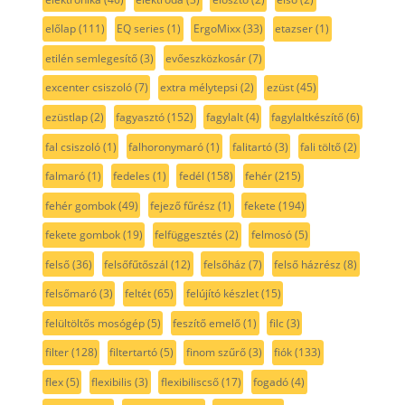
előlap
(111)
EQ series
(1)
ErgoMixx
(33)
etazser
(1)
etilén semlegesítő
(3)
evőeszközkosár
(7)
excenter csiszoló
(7)
extra mélytepsi
(2)
ezüst
(45)
ezüstlap
(2)
fagyasztó
(152)
fagylalt
(4)
fagylaltkészítő
(6)
fal csiszoló
(1)
falhoronymaró
(1)
falitartó
(3)
fali töltő
(2)
falmaró
(1)
fedeles
(1)
fedél
(158)
fehér
(215)
fehér gombok
(49)
fejező fűrész
(1)
fekete
(194)
fekete gombok
(19)
felfüggesztés
(2)
felmosó
(5)
felső
(36)
felsőfűtőszál
(12)
felsőház
(7)
felső házrész
(8)
felsőmaró
(3)
feltét
(65)
felújító készlet
(15)
felültöltős mosógép
(5)
feszítő emelő
(1)
filc
(3)
filter
(128)
filtertartó
(5)
finom szűrő
(3)
fiók
(133)
flex
(5)
flexibilis
(3)
flexibiliscső
(17)
fogadó
(4)