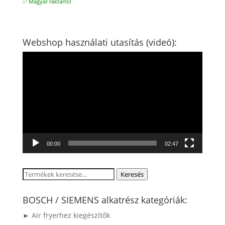
✅ Magyar raktárról
Webshop használati utasítás (videó):
Videólejátszó
00:00
02:47
Keresés
Keresés
a
következőre:
BOSCH / SIEMENS alkatrész kategóriák:
► Air fryerhez kiegészítők