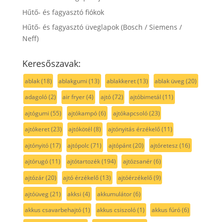
Hűtő- és fagyasztó fiókok
Hűtő- és fagyasztó üveglapok (Bosch / Siemens /
Neff)
Keresőszavak:
ablak
(18)
ablakgumi
(13)
ablakkeret
(13)
ablak üveg
(20)
adagoló
(2)
air fryer
(4)
ajtó
(72)
ajtóbimetál
(11)
ajtógumi
(55)
ajtókampó
(6)
ajtókapcsoló
(23)
ajtókeret
(23)
ajtókötél
(8)
ajtónyitás érzékelő
(11)
ajtónyitó
(17)
ajtópolc
(71)
ajtópánt
(20)
ajtóretesz
(16)
ajtórugó
(11)
ajtótartozék
(194)
ajtózsanér
(6)
ajtózár
(20)
ajtó érzékelő
(13)
ajtóérzékelő
(9)
ajtóüveg
(21)
akksi
(4)
akkumulátor
(6)
akkus csavarbehajtó
(1)
akkus csiszoló
(1)
akkus fúró
(6)