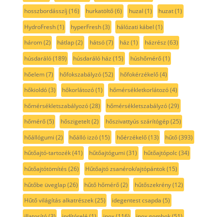
hosszbordásszíj
(16)
hurkatöltő
(6)
huzal
(1)
huzat
(1)
HydroFresh
(1)
hyperFresh
(3)
hálózati kábel
(1)
három
(2)
hátlap
(2)
hátsó
(7)
ház
(1)
házrész
(63)
húsdaráló
(189)
húsdaráló ház
(15)
húshőmérő
(1)
hőelem
(7)
hőfokszabályzó
(52)
hőfokérzékelő
(4)
hőkioldó
(3)
hőkorlátozó
(1)
hőmérsékletkorlátozó
(4)
hőmérsékletszabályozó
(28)
hőmérsékletszabályzó
(29)
hőmérő
(5)
hőszigetelt
(2)
hőszivattyús szárítógép
(25)
hőállógumi
(2)
hőálló izzó
(15)
hőérzékelő
(13)
hűtő
(393)
hűtőajtó-tartozék
(41)
hűtőajtógumi
(31)
hűtőajtópolc
(34)
hűtőajtótömítés
(26)
Hűtőajtó zsanérok/ajtópántok
(15)
hűtőbe üveglap
(26)
hűtő hőmérő
(2)
hűtőszekrény
(12)
Hűtő világítás alkatrészek
(25)
idegentest csapda
(5)
illatosító
(3)
indítórelé
(1)
inox
(116)
inox gombok
(51)