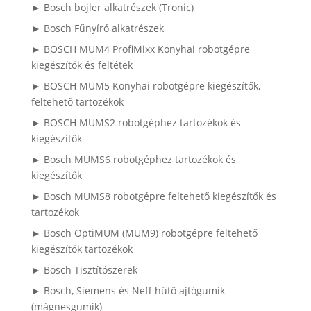
► Bosch bojler alkatrészek (Tronic)
► Bosch Fűnyíró alkatrészek
► BOSCH MUM4 ProfiMixx Konyhai robotgépre
kiegészítők és feltétek
► BOSCH MUM5 Konyhai robotgépre kiegészítők,
feltehető tartozékok
► BOSCH MUMS2 robotgéphez tartozékok és
kiegészítők
► Bosch MUMS6 robotgéphez tartozékok és
kiegészítők
► Bosch MUMS8 robotgépre feltehető kiegészítők és
tartozékok
► Bosch OptiMUM (MUM9) robotgépre feltehető
kiegészítők tartozékok
► Bosch Tisztítószerek
► Bosch, Siemens és Neff hűtő ajtógumik
(mágnesgumik)