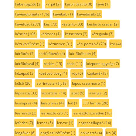
kábelrögzítő
(2)
kárpit
(2)
kárpit tisztító
(8)
kávé
(1)
kávéautomata
(176)
kávébab
(1)
kávédaráló
(3)
kávéfőző
(207)
kés
(73)
késtartó
(33)
késtartó csavar
(2)
készlet
(106)
kétkörös
(1)
kétszintes
(3)
kézi gyalu
(7)
kézi körfűrész
(1)
kézimixer
(31)
kézi porszívó
(79)
kör
(4)
körfütés
(5)
körfűtőbetét
(4)
kör fűtőbetét
(4)
körfűtőszál
(4)
körkés
(15)
kötél
(11)
központi egység
(7)
középső
(3)
középső üveg
(1)
kúp
(6)
kúpkerék
(3)
külső
(26)
labirintustartály
(9)
lapos csap maró
(1)
laposszíj
(33)
lapostepsi
(14)
lapát
(9)
lasange
(2)
lassúprés
(4)
lassú prés
(4)
led
(1)
LED lámpa
(20)
leeresztő
(2)
leeresztő cső
(1)
leeresztő szivattyú
(10)
lefedés
(7)
lemez
(5)
lencse
(1)
lengéscsillapító
(14)
lengőkar
(6)
lengő szúrófűrész
(1)
leolvasztó
(4)
lila
(4)