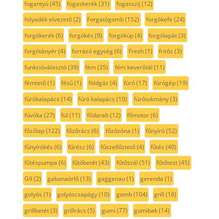
fogantyú
(45)
fogaskerék
(31)
fogasszíj
(12)
folyadék elvezető
(2)
Forgatógomb
(152)
forgókefe
(24)
forgókerék
(6)
forgókés
(9)
forgókúp
(4)
forgólapát
(3)
forgótányér
(4)
forrázó egység
(6)
Fresh
(1)
fritőz
(3)
funkcióválasztó
(39)
fém
(35)
fém keverőtál
(11)
fémtető
(1)
fésű
(1)
földgáz
(4)
fúró
(17)
fúrógép
(19)
fúrókalapács
(14)
fúró kalapács
(10)
fúrótokmány
(3)
fúvóka
(27)
fül
(11)
fődarab
(12)
főmotor
(6)
főzőlap
(122)
főzőrács
(6)
főzőzóna
(1)
fűnyíró
(52)
fűnyírókés
(6)
fűrész
(6)
fűszellőztető
(4)
fűtés
(40)
fűtéspumpa
(6)
fűtőbetét
(43)
fűtőszál
(51)
fűtőtest
(45)
G9
(2)
gabonaörlő
(13)
gaggenau
(1)
gerenda
(1)
golyós
(1)
golyóscsapágy
(10)
gomb
(104)
grill
(16)
grillbetét
(3)
grillrács
(5)
gumi
(77)
gumibak
(14)