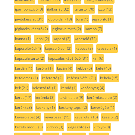
ipari porszívó
(3)
italkorlát
(32)
italtartó
(70)
izzó
(13)
javítókészlet
(31)
jobb oldali
(18)
Jura
(1)
jégaprító
(1)
jégkocka készítő
(2)
jégkocka tartó
(2)
kampó
(7)
kanna
(1)
kanál
(2)
kaparó
(2)
kapcsoló
(72)
kapcsolórúd
(4)
kapcsoló sor
(2)
kapocs
(3)
kapszula
(1)
kapszula tartó
(2)
kapszulás kávéfőző
(31)
kar
(6)
kardán
(1)
karóra
(1)
kazán
(4)
kebbe
(6)
kefe
(40)
kefelemez
(1)
kefetartó
(2)
kefésszívófej
(71)
kehely
(15)
kek
(21)
kelesztő tál
(1)
kendő
(1)
kenőanyag
(4)
keret
(17)
kerámia
(3)
kerámialap
(9)
kerámiaszelep
(2)
kerék
(28)
keskeny
(1)
keskeny tepsi
(2)
keverőgép
(1)
keverőlapát
(4)
keverőszár
(15)
keverőtál
(16)
kezelő
(2)
kezelő modul
(3)
kidobó
(3)
kiegészítő
(7)
kifolyó
(8)