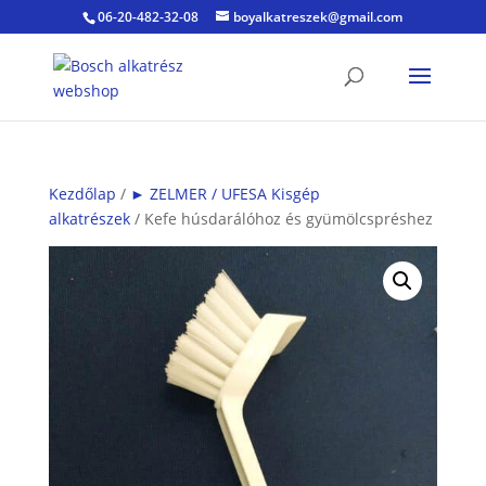
06-20-482-32-08
boyalkatreszek@gmail.com
Kezdőlap
/
► ZELMER / UFESA Kisgép
alkatrészek
/ Kefe húsdarálóhoz és gyümölcspréshez