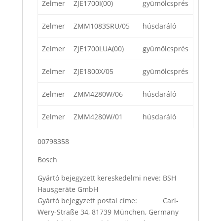
Zelmer
ZJE1700I(00)
gyümölcsprés
Zelmer
ZMM1083SRU/05
húsdaráló
Zelmer
ZJE1700LUA(00)
gyümölcsprés
Zelmer
ZJE1800X/05
gyümölcsprés
Zelmer
ZMM4280W/06
húsdaráló
Zelmer
ZMM4280W/01
húsdaráló
00798358
Bosch
Gyártó bejegyzett kereskedelmi neve: BSH
Hausgeräte GmbH
Gyártó bejegyzett postai címe: Carl-
Wery-Straße 34, 81739 München, Germany