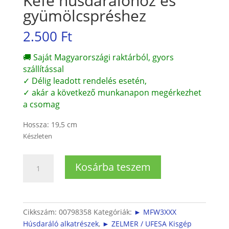
Kefe húsdarálóhoz és
gyümölcspréshez
2.500
Ft
🚚 Saját Magyarországi raktárból, gyors
szállítással
✓ Délig leadott rendelés esetén,
✓ akár a következő munkanapon megérkezhet
a csomag
Hossza: 19,5 cm
Készleten
Kefe
Kosárba teszem
húsdarálóhoz
és
gyümölcspréshez
mennyiség
Cikkszám:
00798358
Kategóriák:
► MFW3XXX
Húsdaráló alkatrészek
,
► ZELMER / UFESA Kisgép