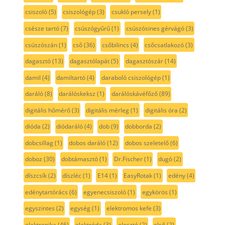
csiszoló
(5)
csiszológép
(3)
csukló persely
(1)
csésze tartó
(7)
csúszógyűrű
(1)
csúszósines gérvágó
(3)
csúszószán
(1)
cső
(36)
csőbilincs
(4)
csőcsatlakozó
(3)
dagasztó
(13)
dagasztólapát
(5)
dagasztószár
(14)
damil
(4)
damiltartó
(4)
daraboló csiszológép
(1)
daráló
(8)
darálóskeksz
(1)
darálóskávéfőző
(89)
digitális hőmérő
(3)
digitális mérleg
(1)
digitális óra
(2)
dióda
(2)
diódaráló
(4)
dob
(9)
dobborda
(2)
dobcsillag
(1)
dobos daráló
(12)
dobos szeletelő
(6)
doboz
(30)
dobtámasztó
(1)
Dr.Fischer
(1)
dugó
(2)
díszcsík
(2)
díszléc
(1)
E14
(1)
EasyRotak
(1)
edény
(4)
edénytartórács
(6)
egyenecsiszoló
(1)
egykörös
(1)
egyszintes
(2)
egység
(1)
elektromos kefe
(3)
elektronika
(46)
elektróda
(3)
elosztó
(2)
első
(2)