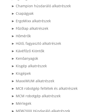
► Champion húsdaráló alkatrészek
► Csapágyak
► ErgoMixx alkatrészek
► Főzőlap alkatrészek
► Hőmérők
► Hűtő, fagyasztó alkatrészek
► Kávéfőző Kiöntők
► Kenőanyagok
► Kisgép alkatrészek
► Kisgépek
► MaxxiMUM alkatrészek
► MC8 robotgép feltétek és alkatrészek
► MCM robotgép alkatrészek
► Mérlegek
► MFW2XXX Húsdaráló alkatrészek