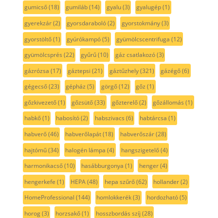
gumicső
(18)
gumiláb
(14)
gyalu
(3)
gyalugép
(1)
gyerekzár
(2)
gyorsdaraboló
(2)
gyorstokmány
(3)
gyorstöltő
(1)
gyúrókampó
(5)
gyümölcscentrifuga
(12)
gyümölcsprés
(22)
gyűrű
(10)
gáz csatlakozó
(3)
gázrózsa
(17)
gáztepsi
(21)
gáztűzhely
(321)
gázégő
(6)
gégecső
(23)
gépház
(5)
görgő
(12)
gőz
(1)
gőzkivezető
(1)
gőzsütő
(33)
gőzterelő
(2)
gőzállomás
(1)
habkő
(1)
habosító
(2)
habszivacs
(6)
habtárcsa
(1)
habverő
(46)
habverőlapát
(18)
habverőszár
(28)
hajtómű
(34)
halogén lámpa
(4)
hangszigetelő
(4)
harmonikacső
(10)
hasábburgonya
(1)
henger
(4)
hengerkefe
(1)
HEPA
(48)
hepa szűrő
(62)
hollander
(2)
HomeProfessional
(144)
homlokkerék
(3)
hordozható
(5)
horog
(3)
horzsakő
(1)
hosszbordás szíj
(28)