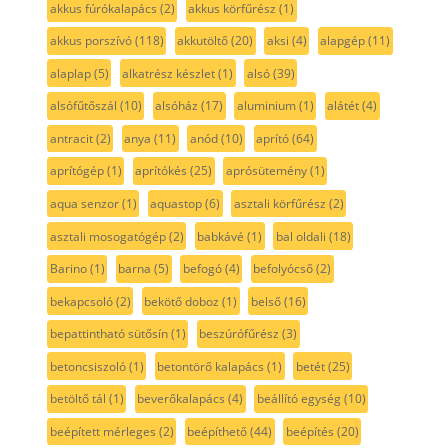
akkus fúrókalapács
(2)
akkus körfűrész
(1)
akkus porszívó
(118)
akkutöltő
(20)
aksi
(4)
alapgép
(11)
alaplap
(5)
alkatrész készlet
(1)
alsó
(39)
alsófűtőszál
(10)
alsóház
(17)
aluminium
(1)
alátét
(4)
antracit
(2)
anya
(11)
anód
(10)
aprító
(64)
aprítógép
(1)
aprítókés
(25)
aprósütemény
(1)
aqua senzor
(1)
aquastop
(6)
asztali körfűrész
(2)
asztali mosogatógép
(2)
babkávé
(1)
bal oldali
(18)
Barino
(1)
barna
(5)
befogó
(4)
befolyócső
(2)
bekapcsoló
(2)
bekötő doboz
(1)
belső
(16)
bepattintható sütősín
(1)
beszúrófűrész
(3)
betoncsiszoló
(1)
betontörő kalapács
(1)
betét
(25)
betöltő tál
(1)
beverőkalapács
(4)
beállító egység
(10)
beépített mérleges
(2)
beépíthető
(44)
beépítés
(20)