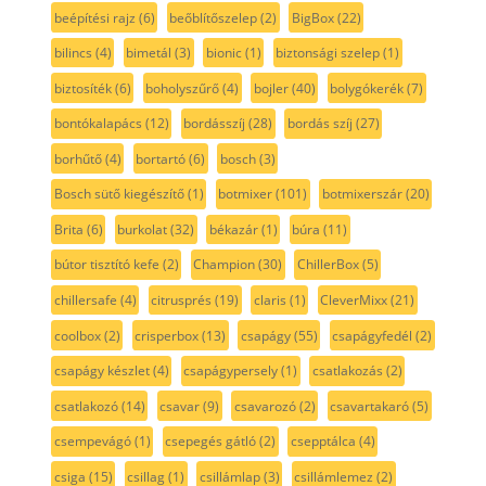
beépítési rajz
(6)
beőblítőszelep
(2)
BigBox
(22)
bilincs
(4)
bimetál
(3)
bionic
(1)
biztonsági szelep
(1)
biztosíték
(6)
boholyszűrő
(4)
bojler
(40)
bolygókerék
(7)
bontókalapács
(12)
bordásszíj
(28)
bordás szíj
(27)
borhűtő
(4)
bortartó
(6)
bosch
(3)
Bosch sütő kiegészítő
(1)
botmixer
(101)
botmixerszár
(20)
Brita
(6)
burkolat
(32)
békazár
(1)
búra
(11)
bútor tisztító kefe
(2)
Champion
(30)
ChillerBox
(5)
chillersafe
(4)
citrusprés
(19)
claris
(1)
CleverMixx
(21)
coolbox
(2)
crisperbox
(13)
csapágy
(55)
csapágyfedél
(2)
csapágy készlet
(4)
csapágypersely
(1)
csatlakozás
(2)
csatlakozó
(14)
csavar
(9)
csavarozó
(2)
csavartakaró
(5)
csempevágó
(1)
csepegés gátló
(2)
csepptálca
(4)
csiga
(15)
csillag
(1)
csillámlap
(3)
csillámlemez
(2)