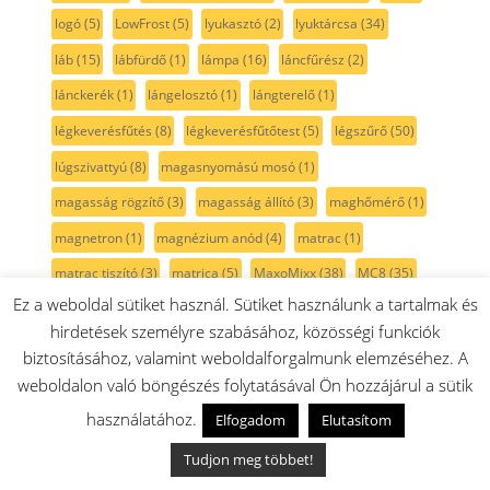
logó
(5)
LowFrost
(5)
lyukasztó
(2)
lyuktárcsa
(34)
láb
(15)
lábfürdő
(1)
lámpa
(16)
láncfűrész
(2)
lánckerék
(1)
lángelosztó
(1)
lángterelő
(1)
légkeverésfűtés
(8)
légkeverésfűtőtest
(5)
légszűrő
(50)
lúgszivattyú
(8)
magasnyomású mosó
(1)
magasság rögzítő
(3)
magasság állító
(3)
maghőmérő
(1)
magnetron
(1)
magnézium anód
(4)
matrac
(1)
matrac tiszító
(3)
matrica
(5)
MaxoMixx
(38)
MC8
(35)
Ez a weboldal sütiket használ. Sütiket használunk a tartalmak és
MCM
(98)
mechanika
(1)
meghajtó
(8)
meghajtószíj
(39)
hirdetések személyre szabásához, közösségi funkciók
melitta
(1)
metélt
(1)
MFW3xxx
(6)
mfw6xxx
(31)
biztosításához, valamint weboldalforgalmunk elemzéséhez. A
MFW45XXX
(24)
mfws4
(5)
MFWS6
(9)
Miele
(1)
weboldalon való böngészés folytatásával Ön hozzájárul a sütik
mikrofilter
(47)
mikrohullámú sütő
(41)
mikroszűrő
(51)
használatához.
Elfogadom
Elutasítom
mikró
(69)
mixer
(89)
mixergép
(6)
mixer szár
(22)
Tudjon meg többet!
mixerszár
(19)
Mixx2Go
(6)
mixxo
(1)
mop
(2)