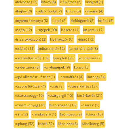
kifolyócső
(13)
kifúvó
(6)
kifúvórács
(6)
kihajtád
(1)
kihajtás
(8)
kijelző modul
(2)
kilincs
(8)
kinyomó
(4)
kinyomó szivattyú
(8)
kioldó
(2)
kioldógomb
(2)
kisflex
(5)
kisgép
(12)
kisgépek
(39)
kiskefe
(11)
kiskerék
(17)
kis sarokköszörű
(2)
kisállatszőr
(6)
kiöntő
(13)
kockázó
(11)
kolbásztöltő
(12)
kombinált hűtő
(8)
kombináltszívófej
(39)
komplett
(29)
kondenzvíz
(2)
kondenzátor
(8)
konyhagépek
(9)
konzol
(3)
kopó alkatrész készlet
(1)
koronafűtés
(4)
korong
(34)
koszorú fűtőszál
(4)
kosár
(9)
kosáralkatrész
(37)
kosárcsapágy
(10)
kosárgörgő
(15)
kosárkerék
(21)
kosárműanyag
(18)
kosárrögzítő
(13)
kosársín
(1)
krém
(2)
krémkeverő
(1)
krómozott
(2)
kulacs
(13)
kuplung
(52)
kábel
(32)
kábeldob
(8)
kábelköteg
(5)