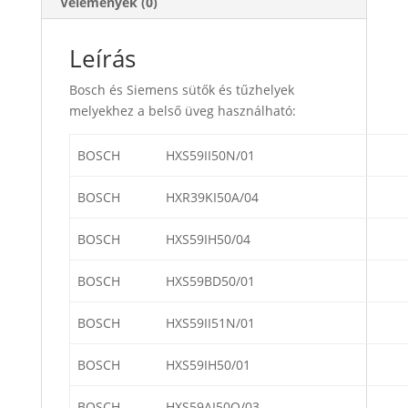
Vélemények (0)
Leírás
Bosch és Siemens sütők és tűzhelyek
melyekhez a belső üveg használható:
BOSCH
HXS59II50N/01
BOSCH
HXR39KI50A/04
BOSCH
HXS59IH50/04
BOSCH
HXS59BD50/01
BOSCH
HXS59II51N/01
BOSCH
HXS59IH50/01
BOSCH
HXS59AI50Q/03