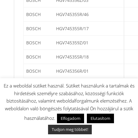
BOSCH
HGV745356Z/03
BOSCH
HGV745355R/46
BOSCH
HGV745355R/17
BOSCH
HGV745359Z/01
BOSCH
HGV745355R/18
BOSCH
HGV745356R/01
BOSCH
HGV745359Y/01
Ez a weboldal sütiket használ. Sütiket használunk a tartalmak és
hirdetések személyre szabásához, közösségi funkciók
BOSCH
HGV745355R/14
biztosításához, valamint weboldalforgalmunk elemzéséhez. A
weboldalon való böngészés folytatásával Ön hozzájárul a sütik
BOSCH
HGV745355R/15
használatához.
Elfogadom
Elutasítom
BOSCH
HGV745355R/16
Tudjon meg többet!