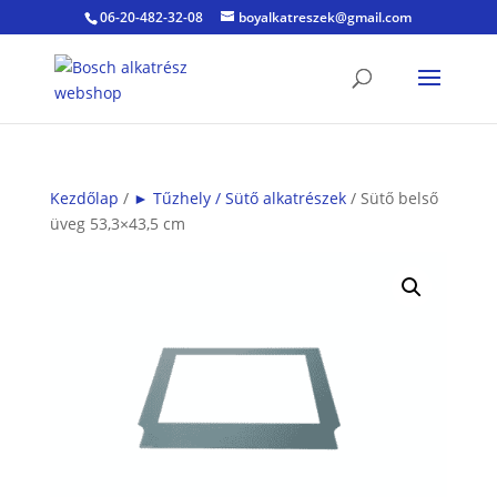
06-20-482-32-08
boyalkatreszek@gmail.com
Kezdőlap
/
► Tűzhely / Sütő alkatrészek
/ Sütő belső
üveg 53,3×43,5 cm