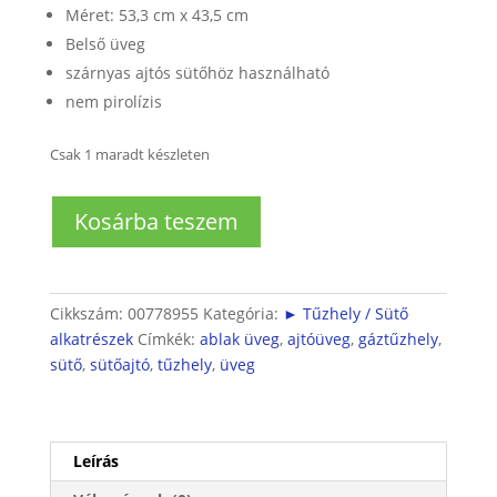
Méret: 53,3 cm x 43,5 cm
Belső üveg
szárnyas ajtós sütőhöz használható
nem pirolízis
Csak 1 maradt készleten
Sütő
Kosárba teszem
belső
üveg
53,3x43,5
cm
Cikkszám:
00778955
Kategória:
► Tűzhely / Sütő
mennyiség
alkatrészek
Címkék:
ablak üveg
,
ajtóüveg
,
gáztűzhely
,
sütő
,
sütőajtó
,
tűzhely
,
üveg
Leírás