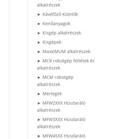
alkatrészek
► Kávéfőző Kiöntők
► Kenőanyagok
► Kisgép alkatrészek
► Kisgépek
► MaxxiMUM alkatrészek
► MC8 robotgép feltétek és
alkatrészek
► MCM robotgép
alkatrészek
► Mérlegek
► MFW2XXX Húsdaráló
alkatrészek
► MFW3XXX Húsdaráló
alkatrészek
► MFW45XX Húsdaráló