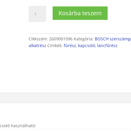
Bosch
Kosárba teszem
láncfűrész
kapcsoló
mennyiség
Cikkszám:
2609001096
Kategória:
BOSCH szerszámg
alkatrész
Címkék:
fűrész
,
kapcsoló
,
láncfűrész
csoló használható: