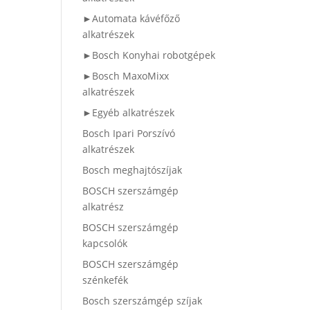
►Automata kávéfőző
alkatrészek
►Bosch Konyhai robotgépek
►Bosch MaxoMixx
alkatrészek
►Egyéb alkatrészek
Bosch Ipari Porszívó
alkatrészek
Bosch meghajtószíjak
BOSCH szerszámgép
alkatrész
BOSCH szerszámgép
kapcsolók
BOSCH szerszámgép
szénkefék
Bosch szerszámgép szíjak