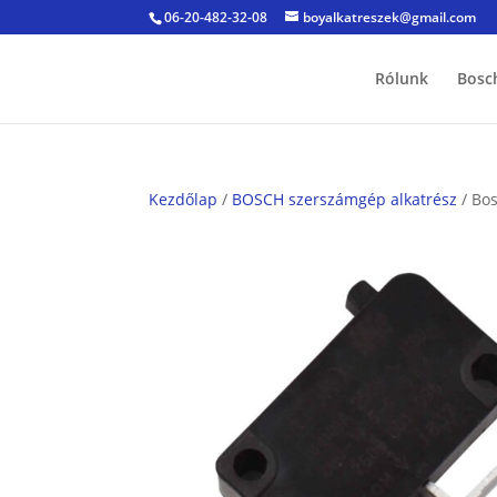
06-20-482-32-08
boyalkatreszek@gmail.com
Rólunk
Bosc
Kezdőlap
/
BOSCH szerszámgép alkatrész
/ Bos