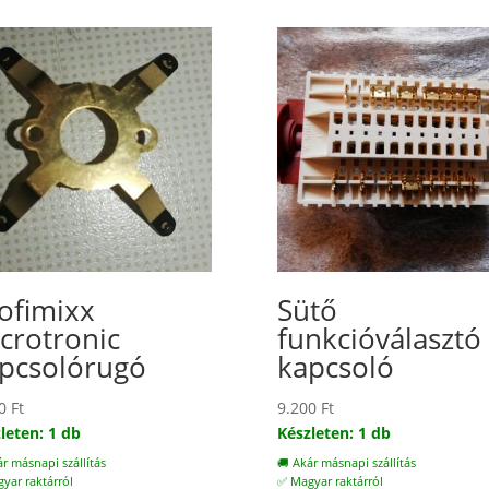
ofimixx
Sütő
crotronic
funkcióválasztó
pcsolórugó
kapcsoló
00
Ft
9.200
Ft
leten: 1 db
Készleten: 1 db
ár másnapi szállítás
🚚 Akár másnapi szállítás
yar raktárról
✅ Magyar raktárról