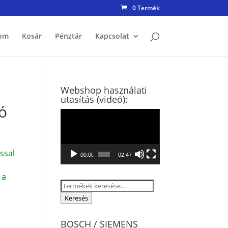
0 Termék
om
Kosár
Pénztár
Kapcsolat
Webshop használati
utasítás (videó):
ó
Videólejátszó
ssal
00:00
02:47
 a
Keresés
a
Keresés
következőre:
BOSCH / SIEMENS