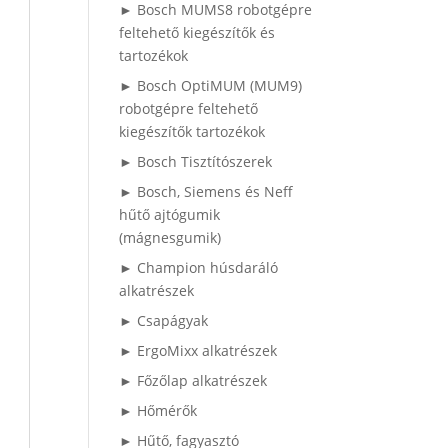
► Bosch MUMS8 robotgépre
feltehető kiegészítők és
tartozékok
► Bosch OptiMUM (MUM9)
robotgépre feltehető
kiegészítők tartozékok
► Bosch Tisztítószerek
► Bosch, Siemens és Neff
hűtő ajtógumik
(mágnesgumik)
► Champion húsdaráló
alkatrészek
► Csapágyak
► ErgoMixx alkatrészek
► Főzőlap alkatrészek
► Hőmérők
► Hűtő, fagyasztó