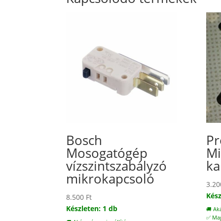
Bosch
Pr
Mosogatógép
Mi
vízszintszabályzó
ka
mikrokapcsoló
3.2
Kész
8.500
Ft
Készleten: 1 db
🚚 Ak
✅ Mag