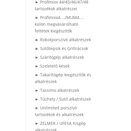
► Profimixx 44/45/46/47/48
tartozékok alkatrészei
► Profimixx4..../MUM4....
külön megvásárolható
feltétek kiegészítők
► Robotporszívó alkatrészek
► Sütőtepsik és Grillrácsok
► Szárítógép alkatrészek
► Szeletelő kések
► Takarítógép kiegészítők és
alkatrészek
► Tassimo alkatrészek
► Tűzhely / Sütő alkatrészek
► Unlimited porszívó
tartozékok és alkatrészek
► ZELMER / UFESA Kisgép
alkatrészek