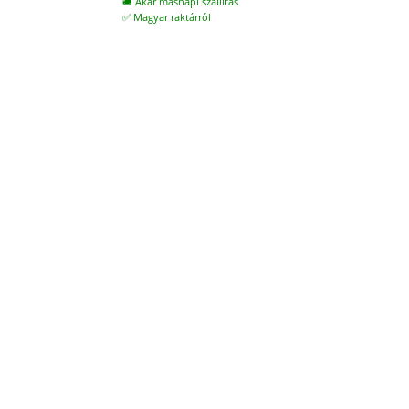
🚚 Akár másnapi szállítás
✅ Magyar raktárról