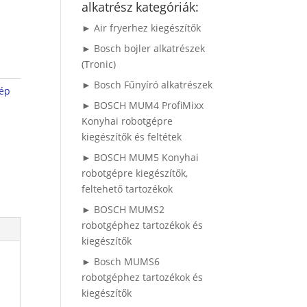
alkatrész kategóriák:
► Air fryerhez kiegészítők
► Bosch bojler alkatrészek
(Tronic)
► Bosch Fűnyíró alkatrészek
ép
► BOSCH MUM4 ProfiMixx
Konyhai robotgépre
kiegészítők és feltétek
► BOSCH MUM5 Konyhai
robotgépre kiegészítők,
feltehető tartozékok
► BOSCH MUMS2
robotgéphez tartozékok és
kiegészítők
► Bosch MUMS6
robotgéphez tartozékok és
kiegészítők