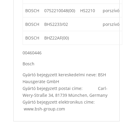
BOSCH
0752210048(00)
HS2210
porszívó
BOSCH
BHS2233/02
porszívó
BOSCH
BHZ22AF(00)
00460446
Bosch
Gyártó bejegyzett kereskedelmi neve: BSH
Hausgeräte GmbH
Gyártó bejegyzett postai címe: Carl-
Wery-Straße 34, 81739 München, Germany
Gyártó bejegyzett elektronikus címe:
www.bsh-group.com