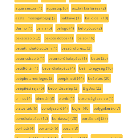
aqua senzor
(1)
aquastop
(6)
asztali körfűrész
(2)
asztali mosogatógép
(2)
babkávé
(1)
bal oldali
(18)
Barino
(1)
barna
(5)
befogó
(4)
befolyócső
(2)
bekapcsoló
(2)
bekötő doboz
(1)
belső
(16)
bepattintható sütősín
(1)
beszúrófűrész
(3)
betoncsiszoló
(1)
betontörő kalapács
(1)
betét
(25)
betöltő tál
(1)
beverőkalapács
(4)
beállító egység
(10)
beépített mérleges
(2)
beépíthető
(44)
beépítés
(20)
beépítési rajz
(6)
beőblítőszelep
(2)
BigBox
(22)
bilincs
(4)
bimetál
(3)
bionic
(1)
biztonsági szelep
(1)
biztosíték
(6)
boholyszűrő
(4)
bojler
(40)
bolygókerék
(7)
bontókalapács
(12)
bordásszíj
(28)
bordás szíj
(27)
borhűtő
(4)
bortartó
(6)
bosch
(3)