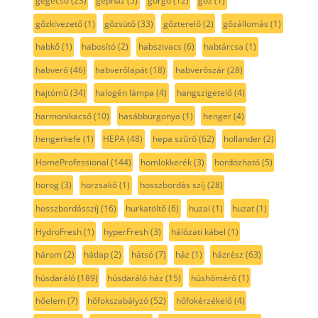
gégecső
(23)
gépház
(5)
görgő
(12)
gőz
(1)
gőzkivezető
(1)
gőzsütő
(33)
gőzterelő
(2)
gőzállomás
(1)
habkő
(1)
habosító
(2)
habszivacs
(6)
habtárcsa
(1)
habverő
(46)
habverőlapát
(18)
habverőszár
(28)
hajtómű
(34)
halogén lámpa
(4)
hangszigetelő
(4)
harmonikacső
(10)
hasábburgonya
(1)
henger
(4)
hengerkefe
(1)
HEPA
(48)
hepa szűrő
(62)
hollander
(2)
HomeProfessional
(144)
homlokkerék
(3)
hordozható
(5)
horog
(3)
horzsakő
(1)
hosszbordás szíj
(28)
hosszbordásszíj
(16)
hurkatöltő
(6)
huzal
(1)
huzat
(1)
HydroFresh
(1)
hyperFresh
(3)
hálózati kábel
(1)
három
(2)
hátlap
(2)
hátsó
(7)
ház
(1)
házrész
(63)
húsdaráló
(189)
húsdaráló ház
(15)
húshőmérő
(1)
hőelem
(7)
hőfokszabályzó
(52)
hőfokérzékelő
(4)