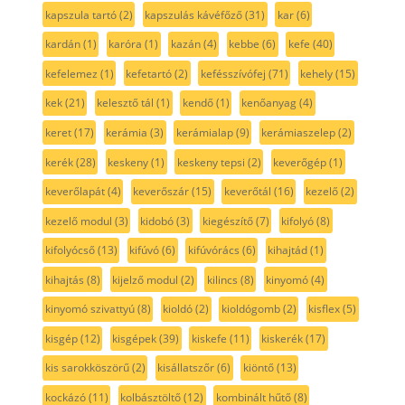
kapszula tartó
(2)
kapszulás kávéfőző
(31)
kar
(6)
kardán
(1)
karóra
(1)
kazán
(4)
kebbe
(6)
kefe
(40)
kefelemez
(1)
kefetartó
(2)
kefésszívófej
(71)
kehely
(15)
kek
(21)
kelesztő tál
(1)
kendő
(1)
kenőanyag
(4)
keret
(17)
kerámia
(3)
kerámialap
(9)
kerámiaszelep
(2)
kerék
(28)
keskeny
(1)
keskeny tepsi
(2)
keverőgép
(1)
keverőlapát
(4)
keverőszár
(15)
keverőtál
(16)
kezelő
(2)
kezelő modul
(3)
kidobó
(3)
kiegészítő
(7)
kifolyó
(8)
kifolyócső
(13)
kifúvó
(6)
kifúvórács
(6)
kihajtád
(1)
kihajtás
(8)
kijelző modul
(2)
kilincs
(8)
kinyomó
(4)
kinyomó szivattyú
(8)
kioldó
(2)
kioldógomb
(2)
kisflex
(5)
kisgép
(12)
kisgépek
(39)
kiskefe
(11)
kiskerék
(17)
kis sarokköszörű
(2)
kisállatszőr
(6)
kiöntő
(13)
kockázó
(11)
kolbásztöltő
(12)
kombinált hűtő
(8)