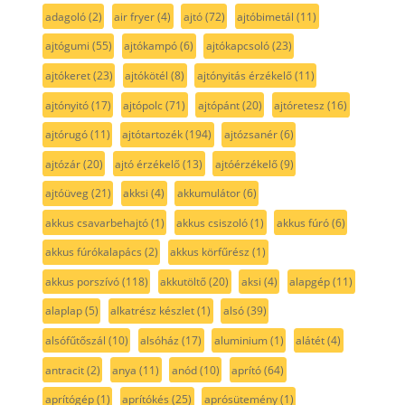
adagoló
(2)
air fryer
(4)
ajtó
(72)
ajtóbimetál
(11)
ajtógumi
(55)
ajtókampó
(6)
ajtókapcsoló
(23)
ajtókeret
(23)
ajtókötél
(8)
ajtónyitás érzékelő
(11)
ajtónyitó
(17)
ajtópolc
(71)
ajtópánt
(20)
ajtóretesz
(16)
ajtórugó
(11)
ajtótartozék
(194)
ajtózsanér
(6)
ajtózár
(20)
ajtó érzékelő
(13)
ajtóérzékelő
(9)
ajtóüveg
(21)
akksi
(4)
akkumulátor
(6)
akkus csavarbehajtó
(1)
akkus csiszoló
(1)
akkus fúró
(6)
akkus fúrókalapács
(2)
akkus körfűrész
(1)
akkus porszívó
(118)
akkutöltő
(20)
aksi
(4)
alapgép
(11)
alaplap
(5)
alkatrész készlet
(1)
alsó
(39)
alsófűtőszál
(10)
alsóház
(17)
aluminium
(1)
alátét
(4)
antracit
(2)
anya
(11)
anód
(10)
aprító
(64)
aprítógép
(1)
aprítókés
(25)
aprósütemény
(1)