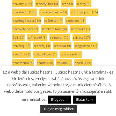
szivattyú
(29)
szivattyúház
(4)
szán
(4)
szárny
(3)
szárítógép
(106)
szárítógépajtó
(13)
szárítógép szíj
(15)
szárítógépszűrő
(4)
szénfilter
(4)
szénkefe
(41)
szénkefe pár
(22)
szénkefe tartó
(4)
szénszűrő
(1)
Szíj
(25)
szíjfeszítő
(3)
színtelen
(10)
szívócső
(7)
szívófej
(92)
szórófej
(3)
szórókar
(9)
szögcsiszoló
(1)
szögfúró
(1)
szögpolírozó
(1)
szöszszedő
(3)
szöszszűrő
(5)
szürke
(36)
szűkítő
(2)
szűrő
(175)
szűrőtartó
(6)
sárga
(3)
sín
(5)
sótartály
(7)
sötétkék
(3)
Ez a weboldal sütiket használ. Sütiket használunk a tartalmak és
hirdetések személyre szabásához, közösségi funkciók
sövénynyíró
(1)
sütemény kinyomó
(3)
biztosításához, valamint weboldalforgalmunk elemzéséhez. A
sütési funkcióválasztó
(31)
sütő
(315)
sütőajtó
(35)
weboldalon való böngészés folytatásával Ön hozzájárul a sütik
sütőajtó gumi
(5)
sütőajtó külső üveg
(17)
sütőbelső
(45)
használatához.
Elfogadom
Elutasítom
sütő forgókapcsoló
(22)
sütőfunkciókapcsoló
(20)
Tudjon meg többet!
sütő hőmérő
(1)
sütő izzó
(18)
sütőkapcsoló
(18)