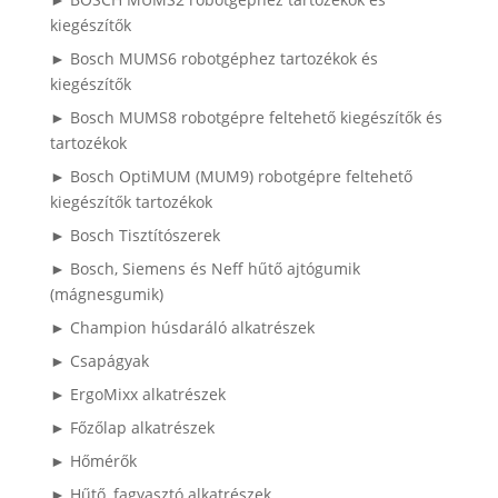
kiegészítők
► Bosch MUMS6 robotgéphez tartozékok és
kiegészítők
► Bosch MUMS8 robotgépre feltehető kiegészítők és
tartozékok
► Bosch OptiMUM (MUM9) robotgépre feltehető
kiegészítők tartozékok
► Bosch Tisztítószerek
► Bosch, Siemens és Neff hűtő ajtógumik
(mágnesgumik)
► Champion húsdaráló alkatrészek
► Csapágyak
► ErgoMixx alkatrészek
► Főzőlap alkatrészek
► Hőmérők
► Hűtő, fagyasztó alkatrészek