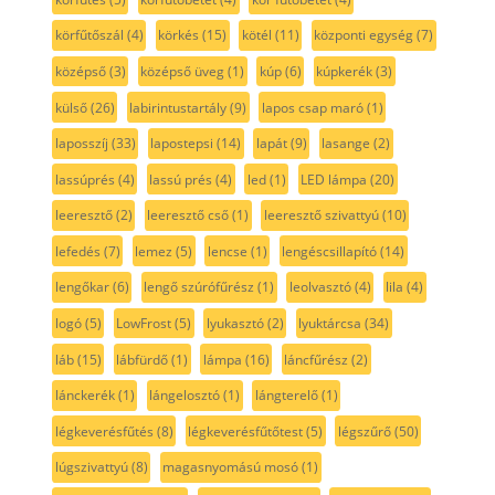
körfűtőszál
(4)
körkés
(15)
kötél
(11)
központi egység
(7)
középső
(3)
középső üveg
(1)
kúp
(6)
kúpkerék
(3)
külső
(26)
labirintustartály
(9)
lapos csap maró
(1)
laposszíj
(33)
lapostepsi
(14)
lapát
(9)
lasange
(2)
lassúprés
(4)
lassú prés
(4)
led
(1)
LED lámpa
(20)
leeresztő
(2)
leeresztő cső
(1)
leeresztő szivattyú
(10)
lefedés
(7)
lemez
(5)
lencse
(1)
lengéscsillapító
(14)
lengőkar
(6)
lengő szúrófűrész
(1)
leolvasztó
(4)
lila
(4)
logó
(5)
LowFrost
(5)
lyukasztó
(2)
lyuktárcsa
(34)
láb
(15)
lábfürdő
(1)
lámpa
(16)
láncfűrész
(2)
lánckerék
(1)
lángelosztó
(1)
lángterelő
(1)
légkeverésfűtés
(8)
légkeverésfűtőtest
(5)
légszűrő
(50)
lúgszivattyú
(8)
magasnyomású mosó
(1)