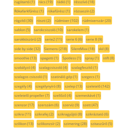
rugótartó
(1)
rács
(19)
rádió
(1)
résszívó
(18)
Rókafarkfűrész
(1)
rókafűrész
(1)
rózsaszín
(2)
rögzítő
(30)
röszti
(2)
rúdmixer
(102)
rúdmixerszár
(20)
sablon
(5)
sarokcsiszoló
(10)
sarokelem
(1)
sarokköszörű
(2)
serie2
(11)
serie 6
(6)
serie 8
(9)
side by side
(32)
Siemens
(218)
SilentMixx
(18)
skil
(8)
smoothie
(13)
spagetti
(1)
Spotless
(1)
spray
(1)
stift
(8)
szabályzó
(4)
szalagcsiszoló
(4)
szalagfeszítő
(1)
szalagos csiszoló
(1)
szatináló gép
(1)
szegecs
(1)
szegély
(4)
szegélynyíró
(8)
szelep
(13)
szeletelő
(142)
szeletelő propeller
(7)
szellőző
(4)
szemeskávé
(1)
szenzor
(17)
szerszám
(6)
szervíz
(9)
szett
(47)
szikra
(11)
szikrafej
(2)
szikragyűjtó
(8)
szikráztató
(6)
szilikon
(13)
szilikonzsír
(2)
szimering
(28)
szitaszűrő
(5)