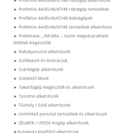
► Profimixx 44/45/46/47/48 robotgép alkatrészek
► Profimixx 44/45/46/47/48 robotgép tartozékok
► ProfiMixx 44/45/46/47/48 Robotgépek
► Profimixx 44/45/46/47/48 tartozékok alkatrészei
► Profimixx4..../MUM4.... külön megvásárolható
feltétek kiegészítők
► Robotporszívó alkatrészek
► Sütőtepsik és Grillrácsok
► Szárítógép alkatrészek
► Szeletelő kések
► Takarítógép kiegészítők és alkatrészek
► Tassimo alkatrészek
► Tűzhely / Sütő alkatrészek
► Unlimited porszívó tartozékok és alkatrészek
► ZELMER / UFESA Kisgép alkatrészek
►Automata kávéfőző alkatrészek