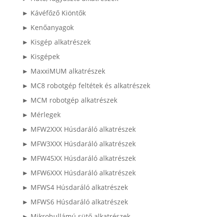
► Kávéfőző Kiöntők
► Kenőanyagok
► Kisgép alkatrészek
► Kisgépek
► MaxxiMUM alkatrészek
► MC8 robotgép feltétek és alkatrészek
► MCM robotgép alkatrészek
► Mérlegek
► MFW2XXX Húsdaráló alkatrészek
► MFW3XXX Húsdaráló alkatrészek
► MFW45XX Húsdaráló alkatrészek
► MFW6XXX Húsdaráló alkatrészek
► MFWS4 Húsdaráló alkatrészek
► MFWS6 Húsdaráló alkatrészek
► Mikrohullámú sütő alkatrészek