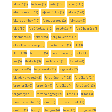
falmaró
(1)
fedeles
(1)
fedél
(158)
fehér
(215)
fehér gombok
(49)
fejező fűrész
(1)
fekete
(194)
fekete gombok
(19)
felfüggesztés
(2)
felmosó
(5)
felső
(36)
felsőfűtőszál
(12)
felsőház
(7)
felső házrész
(8)
felsőmaró
(3)
feltét
(65)
felújító készlet
(15)
felültöltős mosógép
(5)
feszítő emelő
(1)
filc
(3)
filter
(128)
filtertartó
(5)
finom szűrő
(3)
fiók
(133)
flex
(5)
flexibilis
(3)
flexibiliscső
(17)
fogadó
(4)
fogantyú
(45)
fogaskerék
(31)
fogasszíj
(12)
folyadék elvezető
(2)
Forgatógomb
(152)
forgókefe
(24)
forgókerék
(6)
forgókés
(9)
forgókúp
(4)
forgólapát
(3)
forgótányér
(4)
forrázó egység
(6)
Fresh
(1)
fritőz
(3)
funkcióválasztó
(39)
fém
(35)
fém keverőtál
(11)
fémtető
(1)
fésű
(1)
földgáz
(4)
fúró
(17)
fúrógép
(19)