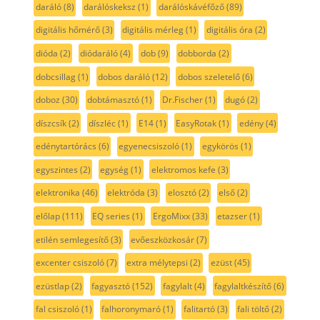
daráló
(8)
darálóskeksz
(1)
darálóskávéfőző
(89)
digitális hőmérő
(3)
digitális mérleg
(1)
digitális óra
(2)
dióda
(2)
diódaráló
(4)
dob
(9)
dobborda
(2)
dobcsillag
(1)
dobos daráló
(12)
dobos szeletelő
(6)
doboz
(30)
dobtámasztó
(1)
Dr.Fischer
(1)
dugó
(2)
díszcsík
(2)
díszléc
(1)
E14
(1)
EasyRotak
(1)
edény
(4)
edénytartórács
(6)
egyenecsiszoló
(1)
egykörös
(1)
egyszintes
(2)
egység
(1)
elektromos kefe
(3)
elektronika
(46)
elektróda
(3)
elosztó
(2)
első
(2)
előlap
(111)
EQ series
(1)
ErgoMixx
(33)
etazser
(1)
etilén semlegesítő
(3)
evőeszközkosár
(7)
excenter csiszoló
(7)
extra mélytepsi
(2)
ezüst
(45)
ezüstlap
(2)
fagyasztó
(152)
fagylalt
(4)
fagylaltkészítő
(6)
fal csiszoló
(1)
falhoronymaró
(1)
falitartó
(3)
fali töltő
(2)