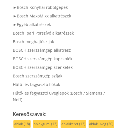
►Bosch Konyhai robotgépek
►Bosch MaxoMixx alkatrészek
►Egyéb alkatrészek
Bosch Ipari Porszívó alkatrészek
Bosch meghajtószíjak
BOSCH szerszámgép alkatrész
BOSCH szerszámgép kapcsolók
BOSCH szerszámgép szénkefék
Bosch szerszámgép szíjak
Hűtő- és fagyasztó fiókok
Hűtő- és fagyasztó üveglapok (Bosch / Siemens /
Neff)
Keresőszavak:
ablak
(18)
ablakgumi
(13)
ablakkeret
(13)
ablak üveg
(20)