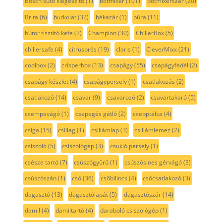
Bosch sütő kiegészítő
(1)
botmixer
(101)
botmixerszár
(20)
Brita
(6)
burkolat
(32)
békazár
(1)
búra
(11)
bútor tisztító kefe
(2)
Champion
(30)
ChillerBox
(5)
chillersafe
(4)
citrusprés
(19)
claris
(1)
CleverMixx
(21)
coolbox
(2)
crisperbox
(13)
csapágy
(55)
csapágyfedél
(2)
csapágy készlet
(4)
csapágypersely
(1)
csatlakozás
(2)
csatlakozó
(14)
csavar
(9)
csavarozó
(2)
csavartakaró
(5)
csempevágó
(1)
csepegés gátló
(2)
csepptálca
(4)
csiga
(15)
csillag
(1)
csillámlap
(3)
csillámlemez
(2)
csiszoló
(5)
csiszológép
(3)
csukló persely
(1)
csésze tartó
(7)
csúszógyűrű
(1)
csúszósines gérvágó
(3)
csúszószán
(1)
cső
(36)
csőbilincs
(4)
csőcsatlakozó
(3)
dagasztó
(13)
dagasztólapát
(5)
dagasztószár
(14)
damil
(4)
damiltartó
(4)
daraboló csiszológép
(1)