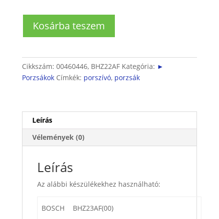
Bosch
Kosárba teszem
kézi
porszívó
porzsák
M
Cikkszám:
00460446, BHZ22AF
Kategória:
►
(8db+1filter)
Porzsákok
Címkék:
porszívó
,
porzsák
mennyiség
Leírás
Vélemények (0)
Leírás
Az alábbi készülékekhez használható:
BOSCH
BHZ23AF(00)