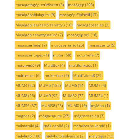
mosogatógép szűrőszett
(3)
mosógép
(298)
mosógépablakgumi
(9)
mosógép fűtőszál
(17)
Mosógép leeresztő szivattyú
(10)
mosógépszelep
(2)
Mosógép szivattyúszűrő
(7)
mosógép szíj
(16)
mosószerfedél
(2)
mosószertartó
(25)
mosószárító
(5)
mosószárítógép
(1)
motor
(69)
motorkefe
(7)
motorvédő
(9)
MultiBox
(4)
multifunkciós
(1)
multi mixer
(6)
multimixer
(6)
MultiTalent8
(29)
MUM4
(92)
MUM5
(185)
MUM6
(14)
MUM7
(4)
MUM8
(26)
MUM9
(92)
MUMS2
(72)
MUMS4
(1)
MUMS6
(37)
MUMS8
(28)
MUMX
(16)
myMixx
(1)
mágnes
(2)
mágnesgumi
(27)
mágnesszelep
(7)
mákdaráló
(4)
mák daráló
(2)
méhviaszos kendő
(1)
mélyhűtő
(108)
mélyhűtőleolvasztó
(2)
mélytepsi
(13)