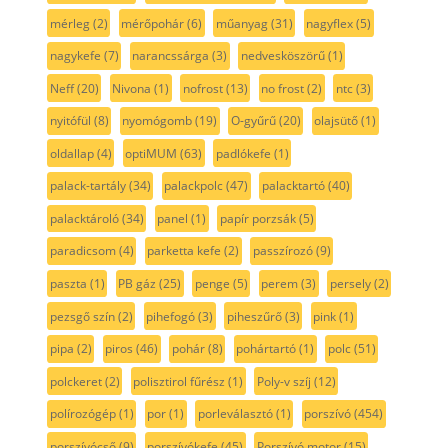
mérleg
(2)
mérőpohár
(6)
műanyag
(31)
nagyflex
(5)
nagykefe
(7)
narancssárga
(3)
nedvesköszörű
(1)
Neff
(20)
Nivona
(1)
nofrost
(13)
no frost
(2)
ntc
(3)
nyitófül
(8)
nyomógomb
(19)
O-gyűrű
(20)
olajsütő
(1)
oldallap
(4)
optiMUM
(63)
padlókefe
(1)
palack-tartály
(34)
palackpolc
(47)
palacktartó
(40)
palacktároló
(34)
panel
(1)
papír porzsák
(5)
paradicsom
(4)
parketta kefe
(2)
passzírozó
(9)
paszta
(1)
PB gáz
(25)
penge
(5)
perem
(3)
persely
(2)
pezsgő szín
(2)
pihefogó
(3)
piheszűrő
(3)
pink
(1)
pipa
(2)
piros
(46)
pohár
(8)
pohártartó
(1)
polc
(51)
polckeret
(2)
polisztirol fűrész
(1)
Poly-v szíj
(12)
polírozógép
(1)
por
(1)
porleválasztó
(1)
porszívó
(454)
porszívócső
(9)
porszívókefe
(45)
Porszívó motor
(15)