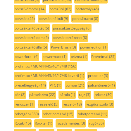
porszívómotor
(14)
porszűrő
(62)
portartály
(46)
porzsák
(25)
porzsák nélküli
(9)
porzsáktartó
(8)
porzsáktartóbetét
(5)
porzsáktartóegység
(6)
porzsáktartóidom
(5)
porzsáktartókeret
(8)
porzsáktartóvilla
(5)
PowerBrush
(3)
power edition
(1)
powerforall
(6)
powermaxx
(1)
prizma
(1)
ProAnimal
(25)
profimixx / MUM44/45/46/47/48
(156)
profimixx / MUM44/45/46/47/48 keverő
(1)
propeller
(3)
préselőegység
(14)
PTC
(1)
pumpa
(21)
pálcahőmérő
(1)
pár
(2)
páraelszívó
(22)
pároló
(1)
rajz
(3)
rekesz
(30)
rendszer
(1)
reszelelő
(5)
reszelő
(18)
rezgőcsiszoló
(3)
robotgép
(380)
robot porszívó
(15)
robotporszívó
(11)
Rotak
(15)
Roxxter
(1)
rozsdamentes
(3)
rugó
(30)