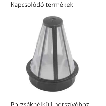
Kapcsolódó termékek
Porzsáknélküli porszívóhoz