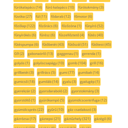
fúrókalapács
(14)
fúró kalapács
(10)
fúrótokmány
(3)
fúvóka
(27)
fül
(11)
fődarab
(12)
főmotor
(6)
főzőlap
(122)
főzőrács
(6)
főzőzóna
(1)
fűnyíró
(52)
fűnyírókés
(6)
fűrész
(6)
fűszellőztető
(4)
fűtés
(40)
fűtéspumpa
(6)
fűtőbetét
(43)
fűtőszál
(51)
fűtőtest
(45)
G9
(2)
gabonaörlő
(13)
gaggenau
(1)
gerenda
(1)
golyós
(1)
golyóscsapágy
(10)
gomb
(104)
grill
(16)
grillbetét
(3)
grillrács
(5)
gumi
(77)
gumibak
(14)
gumicső
(18)
gumiláb
(14)
gyalu
(3)
gyalugép
(1)
gyerekzár
(2)
gyorsdaraboló
(2)
gyorstokmány
(3)
gyorstöltő
(1)
gyúrókampó
(5)
gyümölcscentrifuga
(12)
gyümölcsprés
(22)
gyűrű
(10)
gáz csatlakozó
(3)
gázrózsa
(17)
gáztepsi
(21)
gáztűzhely
(321)
gázégő
(6)