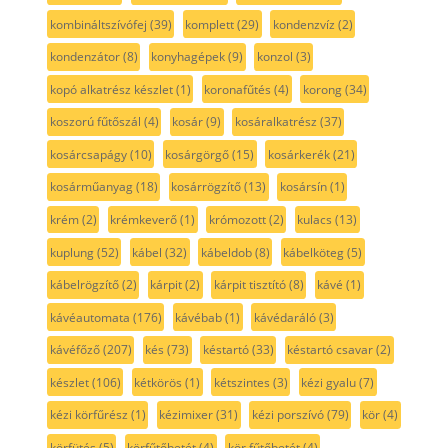
kombináltszívófej
(39)
komplett
(29)
kondenzvíz
(2)
kondenzátor
(8)
konyhagépek
(9)
konzol
(3)
kopó alkatrész készlet
(1)
koronafűtés
(4)
korong
(34)
koszorú fűtőszál
(4)
kosár
(9)
kosáralkatrész
(37)
kosárcsapágy
(10)
kosárgörgő
(15)
kosárkerék
(21)
kosárműanyag
(18)
kosárrögzítő
(13)
kosársín
(1)
krém
(2)
krémkeverő
(1)
krómozott
(2)
kulacs
(13)
kuplung
(52)
kábel
(32)
kábeldob
(8)
kábelköteg
(5)
kábelrögzítő
(2)
kárpit
(2)
kárpit tisztító
(8)
kávé
(1)
kávéautomata
(176)
kávébab
(1)
kávédaráló
(3)
kávéfőző
(207)
kés
(73)
késtartó
(33)
késtartó csavar
(2)
készlet
(106)
kétkörös
(1)
kétszintes
(3)
kézi gyalu
(7)
kézi körfűrész
(1)
kézimixer
(31)
kézi porszívó
(79)
kör
(4)
körfütés
(5)
körfűtőbetét
(4)
kör fűtőbetét
(4)