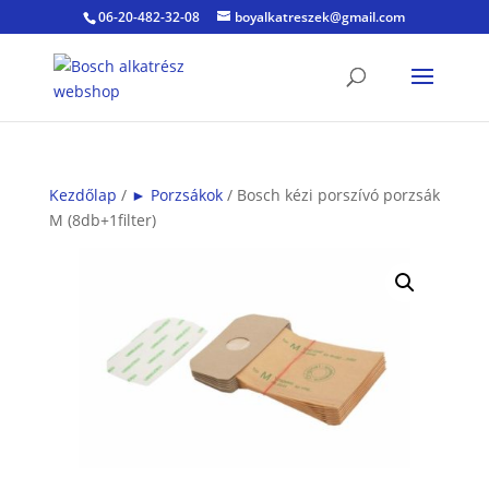
06-20-482-32-08
boyalkatreszek@gmail.com
Kezdőlap
/
► Porzsákok
/ Bosch kézi porszívó porzsák
M (8db+1filter)