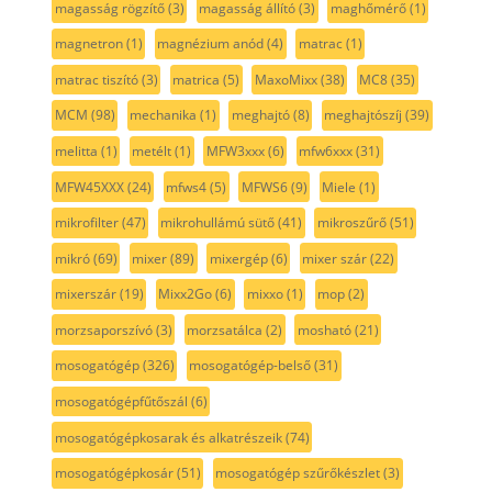
magasság rögzítő
(3)
magasság állító
(3)
maghőmérő
(1)
magnetron
(1)
magnézium anód
(4)
matrac
(1)
matrac tiszító
(3)
matrica
(5)
MaxoMixx
(38)
MC8
(35)
MCM
(98)
mechanika
(1)
meghajtó
(8)
meghajtószíj
(39)
melitta
(1)
metélt
(1)
MFW3xxx
(6)
mfw6xxx
(31)
MFW45XXX
(24)
mfws4
(5)
MFWS6
(9)
Miele
(1)
mikrofilter
(47)
mikrohullámú sütő
(41)
mikroszűrő
(51)
mikró
(69)
mixer
(89)
mixergép
(6)
mixer szár
(22)
mixerszár
(19)
Mixx2Go
(6)
mixxo
(1)
mop
(2)
morzsaporszívó
(3)
morzsatálca
(2)
mosható
(21)
mosogatógép
(326)
mosogatógép-belső
(31)
mosogatógépfűtőszál
(6)
mosogatógépkosarak és alkatrészeik
(74)
mosogatógépkosár
(51)
mosogatógép szűrőkészlet
(3)