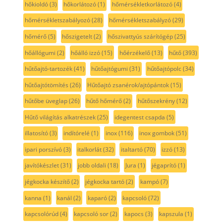
hőkioldó
(3)
hőkorlátozó
(1)
hőmérsékletkorlátozó
(4)
hőmérsékletszabályozó
(28)
hőmérsékletszabályzó
(29)
hőmérő
(5)
hőszigetelt
(2)
hőszivattyús szárítógép
(25)
hőállógumi
(2)
hőálló izzó
(15)
hőérzékelő
(13)
hűtő
(393)
hűtőajtó-tartozék
(41)
hűtőajtógumi
(31)
hűtőajtópolc
(34)
hűtőajtótömítés
(26)
Hűtőajtó zsanérok/ajtópántok
(15)
hűtőbe üveglap
(26)
hűtő hőmérő
(2)
hűtőszekrény
(12)
Hűtő világítás alkatrészek
(25)
idegentest csapda
(5)
illatosító
(3)
indítórelé
(1)
inox
(116)
inox gombok
(51)
ipari porszívó
(3)
italkorlát
(32)
italtartó
(70)
izzó
(13)
javítókészlet
(31)
jobb oldali
(18)
Jura
(1)
jégaprító
(1)
jégkocka készítő
(2)
jégkocka tartó
(2)
kampó
(7)
kanna
(1)
kanál
(2)
kaparó
(2)
kapcsoló
(72)
kapcsolórúd
(4)
kapcsoló sor
(2)
kapocs
(3)
kapszula
(1)