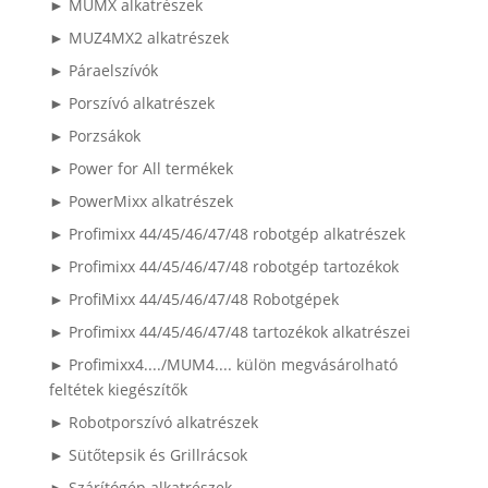
► MUMX alkatrészek
► MUZ4MX2 alkatrészek
► Páraelszívók
► Porszívó alkatrészek
► Porzsákok
► Power for All termékek
► PowerMixx alkatrészek
► Profimixx 44/45/46/47/48 robotgép alkatrészek
► Profimixx 44/45/46/47/48 robotgép tartozékok
► ProfiMixx 44/45/46/47/48 Robotgépek
► Profimixx 44/45/46/47/48 tartozékok alkatrészei
► Profimixx4..../MUM4.... külön megvásárolható
feltétek kiegészítők
► Robotporszívó alkatrészek
► Sütőtepsik és Grillrácsok
► Szárítógép alkatrészek