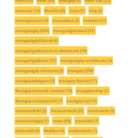
mikró
(69)
mixer
(89)
mixergép
(6)
mixer szár
(22)
mixerszár
(19)
Mixx2Go
(6)
mixxo
(1)
mop
(2)
morzsaporszívó
(3)
morzsatálca
(2)
mosható
(21)
mosogatógép
(326)
mosogatógép-belső
(31)
mosogatógépfűtőszál
(6)
mosogatógépkosarak és alkatrészeik
(74)
mosogatógépkosár
(51)
mosogatógép szűrőkészlet
(3)
mosogatógép szűrőszett
(3)
mosógép
(298)
mosógépablakgumi
(9)
mosógép fűtőszál
(17)
Mosógép leeresztő szivattyú
(10)
mosógépszelep
(2)
Mosógép szivattyúszűrő
(7)
mosógép szíj
(16)
mosószerfedél
(2)
mosószertartó
(25)
mosószárító
(5)
mosószárítógép
(1)
motor
(69)
motorkefe
(7)
motorvédő
(9)
MultiBox
(4)
multifunkciós
(1)