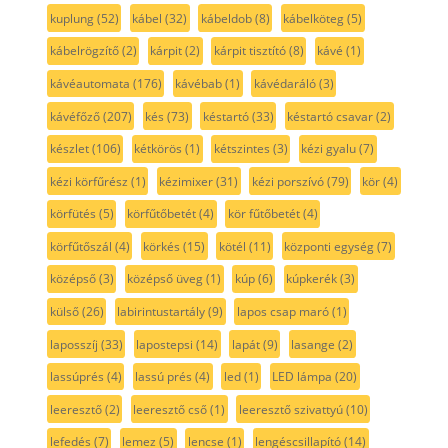
kuplung
(52)
kábel
(32)
kábeldob
(8)
kábelköteg
(5)
kábelrögzítő
(2)
kárpit
(2)
kárpit tisztító
(8)
kávé
(1)
kávéautomata
(176)
kávébab
(1)
kávédaráló
(3)
kávéfőző
(207)
kés
(73)
késtartó
(33)
késtartó csavar
(2)
készlet
(106)
kétkörös
(1)
kétszintes
(3)
kézi gyalu
(7)
kézi körfűrész
(1)
kézimixer
(31)
kézi porszívó
(79)
kör
(4)
körfütés
(5)
körfűtőbetét
(4)
kör fűtőbetét
(4)
körfűtőszál
(4)
körkés
(15)
kötél
(11)
központi egység
(7)
középső
(3)
középső üveg
(1)
kúp
(6)
kúpkerék
(3)
külső
(26)
labirintustartály
(9)
lapos csap maró
(1)
laposszíj
(33)
lapostepsi
(14)
lapát
(9)
lasange
(2)
lassúprés
(4)
lassú prés
(4)
led
(1)
LED lámpa
(20)
leeresztő
(2)
leeresztő cső
(1)
leeresztő szivattyú
(10)
lefedés
(7)
lemez
(5)
lencse
(1)
lengéscsillapító
(14)