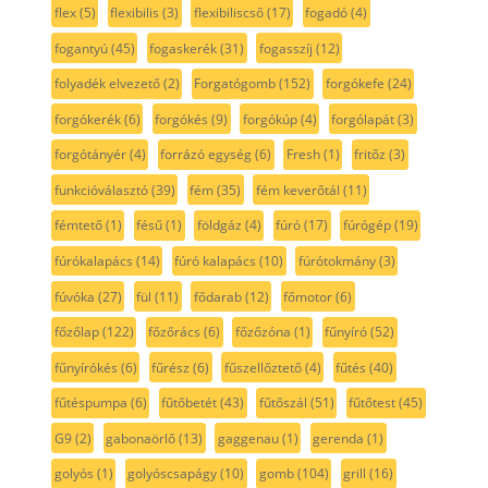
flex
(5)
flexibilis
(3)
flexibiliscső
(17)
fogadó
(4)
fogantyú
(45)
fogaskerék
(31)
fogasszíj
(12)
folyadék elvezető
(2)
Forgatógomb
(152)
forgókefe
(24)
forgókerék
(6)
forgókés
(9)
forgókúp
(4)
forgólapát
(3)
forgótányér
(4)
forrázó egység
(6)
Fresh
(1)
fritőz
(3)
funkcióválasztó
(39)
fém
(35)
fém keverőtál
(11)
fémtető
(1)
fésű
(1)
földgáz
(4)
fúró
(17)
fúrógép
(19)
fúrókalapács
(14)
fúró kalapács
(10)
fúrótokmány
(3)
fúvóka
(27)
fül
(11)
fődarab
(12)
főmotor
(6)
főzőlap
(122)
főzőrács
(6)
főzőzóna
(1)
fűnyíró
(52)
fűnyírókés
(6)
fűrész
(6)
fűszellőztető
(4)
fűtés
(40)
fűtéspumpa
(6)
fűtőbetét
(43)
fűtőszál
(51)
fűtőtest
(45)
G9
(2)
gabonaörlő
(13)
gaggenau
(1)
gerenda
(1)
golyós
(1)
golyóscsapágy
(10)
gomb
(104)
grill
(16)