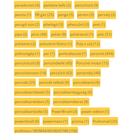
paradicsom
(4)
parketta kefe
(2)
passzírozó
(9)
paszta
(1)
PB gáz
(25)
penge
(5)
perem
(3)
persely
(2)
pezsgő szín
(2)
pihefogó
(3)
piheszűrő
(3)
pink
(1)
pipa
(2)
piros
(46)
pohár
(8)
pohártartó
(1)
polc
(51)
polckeret
(2)
polisztirol fűrész
(1)
Poly-v szíj
(12)
polírozógép
(1)
por
(1)
porleválasztó
(1)
porszívó
(454)
porszívócső
(9)
porszívókefe
(45)
Porszívó motor
(15)
porszívómotor
(14)
porszűrő
(62)
portartály
(46)
porzsák
(25)
porzsák nélküli
(9)
porzsáktartó
(8)
porzsáktartóbetét
(5)
porzsáktartóegység
(6)
porzsáktartóidom
(5)
porzsáktartókeret
(8)
porzsáktartóvilla
(5)
PowerBrush
(3)
power edition
(1)
powerforall
(6)
powermaxx
(1)
prizma
(1)
ProAnimal
(25)
profimixx / MUM44/45/46/47/48
(156)