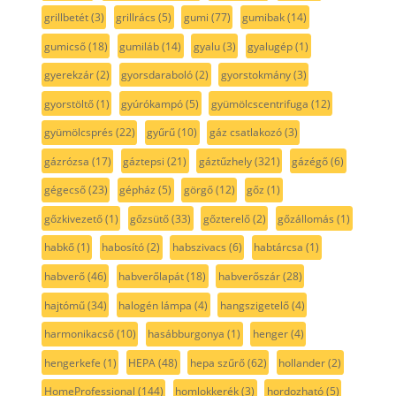
grillbetét
(3)
grillrács
(5)
gumi
(77)
gumibak
(14)
gumicső
(18)
gumiláb
(14)
gyalu
(3)
gyalugép
(1)
gyerekzár
(2)
gyorsdaraboló
(2)
gyorstokmány
(3)
gyorstöltő
(1)
gyúrókampó
(5)
gyümölcscentrifuga
(12)
gyümölcsprés
(22)
gyűrű
(10)
gáz csatlakozó
(3)
gázrózsa
(17)
gáztepsi
(21)
gáztűzhely
(321)
gázégő
(6)
gégecső
(23)
gépház
(5)
görgő
(12)
gőz
(1)
gőzkivezető
(1)
gőzsütő
(33)
gőzterelő
(2)
gőzállomás
(1)
habkő
(1)
habosító
(2)
habszivacs
(6)
habtárcsa
(1)
habverő
(46)
habverőlapát
(18)
habverőszár
(28)
hajtómű
(34)
halogén lámpa
(4)
hangszigetelő
(4)
harmonikacső
(10)
hasábburgonya
(1)
henger
(4)
hengerkefe
(1)
HEPA
(48)
hepa szűrő
(62)
hollander
(2)
HomeProfessional
(144)
homlokkerék
(3)
hordozható
(5)