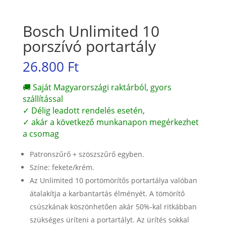
Bosch Unlimited 10
porszívó portartály
26.800
Ft
🚚 Saját Magyarországi raktárból, gyors
szállítással
✓ Délig leadott rendelés esetén,
✓ akár a következő munkanapon megérkezhet
a csomag
Patronszűrő + szöszszűrő egyben.
Színe: fekete/krém.
Az Unlimited 10 portömörítős portartálya valóban
átalakítja a karbantartás élményét. A tömörítő
csúszkának köszönhetően akár 50%-kal ritkábban
szükséges üríteni a portartályt. Az ürítés sokkal