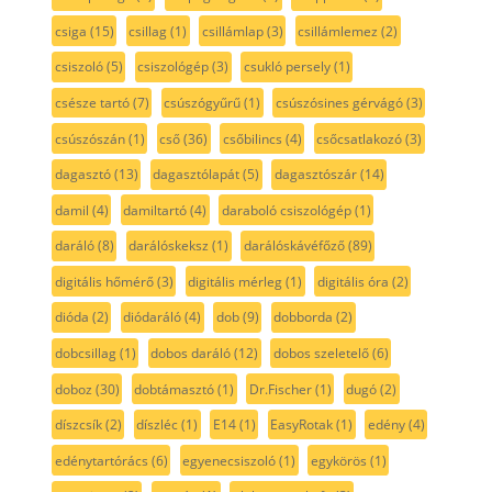
csiga
(15)
csillag
(1)
csillámlap
(3)
csillámlemez
(2)
csiszoló
(5)
csiszológép
(3)
csukló persely
(1)
csésze tartó
(7)
csúszógyűrű
(1)
csúszósines gérvágó
(3)
csúszószán
(1)
cső
(36)
csőbilincs
(4)
csőcsatlakozó
(3)
dagasztó
(13)
dagasztólapát
(5)
dagasztószár
(14)
damil
(4)
damiltartó
(4)
daraboló csiszológép
(1)
daráló
(8)
darálóskeksz
(1)
darálóskávéfőző
(89)
digitális hőmérő
(3)
digitális mérleg
(1)
digitális óra
(2)
dióda
(2)
diódaráló
(4)
dob
(9)
dobborda
(2)
dobcsillag
(1)
dobos daráló
(12)
dobos szeletelő
(6)
doboz
(30)
dobtámasztó
(1)
Dr.Fischer
(1)
dugó
(2)
díszcsík
(2)
díszléc
(1)
E14
(1)
EasyRotak
(1)
edény
(4)
edénytartórács
(6)
egyenecsiszoló
(1)
egykörös
(1)