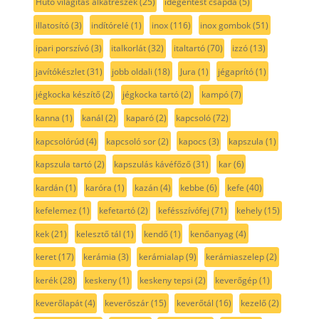
Hűtő világítás alkatrészek
(25)
idegentest csapda
(5)
illatosító
(3)
indítórelé
(1)
inox
(116)
inox gombok
(51)
ipari porszívó
(3)
italkorlát
(32)
italtartó
(70)
izzó
(13)
javítókészlet
(31)
jobb oldali
(18)
Jura
(1)
jégaprító
(1)
jégkocka készítő
(2)
jégkocka tartó
(2)
kampó
(7)
kanna
(1)
kanál
(2)
kaparó
(2)
kapcsoló
(72)
kapcsolórúd
(4)
kapcsoló sor
(2)
kapocs
(3)
kapszula
(1)
kapszula tartó
(2)
kapszulás kávéfőző
(31)
kar
(6)
kardán
(1)
karóra
(1)
kazán
(4)
kebbe
(6)
kefe
(40)
kefelemez
(1)
kefetartó
(2)
kefésszívófej
(71)
kehely
(15)
kek
(21)
kelesztő tál
(1)
kendő
(1)
kenőanyag
(4)
keret
(17)
kerámia
(3)
kerámialap
(9)
kerámiaszelep
(2)
kerék
(28)
keskeny
(1)
keskeny tepsi
(2)
keverőgép
(1)
keverőlapát
(4)
keverőszár
(15)
keverőtál
(16)
kezelő
(2)