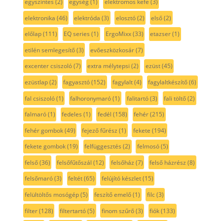
egyszintes
(2)
egység
(1)
elektromos kefe
(3)
elektronika
(46)
elektróda
(3)
elosztó
(2)
első
(2)
előlap
(111)
EQ series
(1)
ErgoMixx
(33)
etazser
(1)
etilén semlegesítő
(3)
evőeszközkosár
(7)
excenter csiszoló
(7)
extra mélytepsi
(2)
ezüst
(45)
ezüstlap
(2)
fagyasztó
(152)
fagylalt
(4)
fagylaltkészítő
(6)
fal csiszoló
(1)
falhoronymaró
(1)
falitartó
(3)
fali töltő
(2)
falmaró
(1)
fedeles
(1)
fedél
(158)
fehér
(215)
fehér gombok
(49)
fejező fűrész
(1)
fekete
(194)
fekete gombok
(19)
felfüggesztés
(2)
felmosó
(5)
felső
(36)
felsőfűtőszál
(12)
felsőház
(7)
felső házrész
(8)
felsőmaró
(3)
feltét
(65)
felújító készlet
(15)
felültöltős mosógép
(5)
feszítő emelő
(1)
filc
(3)
filter
(128)
filtertartó
(5)
finom szűrő
(3)
fiók
(133)