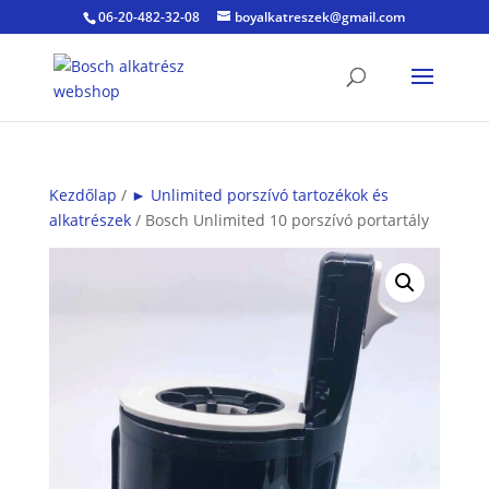
06-20-482-32-08
boyalkatreszek@gmail.com
Kezdőlap
/
► Unlimited porszívó tartozékok és
alkatrészek
/ Bosch Unlimited 10 porszívó portartály