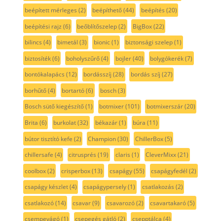
beépített mérleges
(2)
beépíthető
(44)
beépítés
(20)
beépítési rajz
(6)
beőblítőszelep
(2)
BigBox
(22)
bilincs
(4)
bimetál
(3)
bionic
(1)
biztonsági szelep
(1)
biztosíték
(6)
boholyszűrő
(4)
bojler
(40)
bolygókerék
(7)
bontókalapács
(12)
bordásszíj
(28)
bordás szíj
(27)
borhűtő
(4)
bortartó
(6)
bosch
(3)
Bosch sütő kiegészítő
(1)
botmixer
(101)
botmixerszár
(20)
Brita
(6)
burkolat
(32)
békazár
(1)
búra
(11)
bútor tisztító kefe
(2)
Champion
(30)
ChillerBox
(5)
chillersafe
(4)
citrusprés
(19)
claris
(1)
CleverMixx
(21)
coolbox
(2)
crisperbox
(13)
csapágy
(55)
csapágyfedél
(2)
csapágy készlet
(4)
csapágypersely
(1)
csatlakozás
(2)
csatlakozó
(14)
csavar
(9)
csavarozó
(2)
csavartakaró
(5)
csempevágó
(1)
csepegés gátló
(2)
csepptálca
(4)