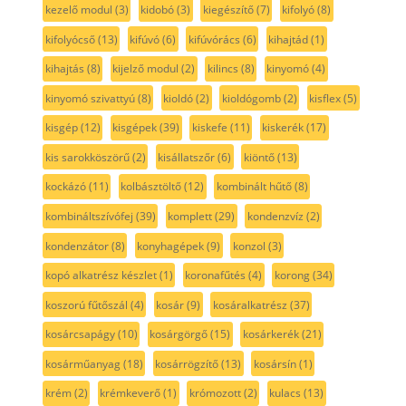
kezelő modul
(3)
kidobó
(3)
kiegészítő
(7)
kifolyó
(8)
kifolyócső
(13)
kifúvó
(6)
kifúvórács
(6)
kihajtád
(1)
kihajtás
(8)
kijelző modul
(2)
kilincs
(8)
kinyomó
(4)
kinyomó szivattyú
(8)
kioldó
(2)
kioldógomb
(2)
kisflex
(5)
kisgép
(12)
kisgépek
(39)
kiskefe
(11)
kiskerék
(17)
kis sarokköszörű
(2)
kisállatszőr
(6)
kiöntő
(13)
kockázó
(11)
kolbásztöltő
(12)
kombinált hűtő
(8)
kombináltszívófej
(39)
komplett
(29)
kondenzvíz
(2)
kondenzátor
(8)
konyhagépek
(9)
konzol
(3)
kopó alkatrész készlet
(1)
koronafűtés
(4)
korong
(34)
koszorú fűtőszál
(4)
kosár
(9)
kosáralkatrész
(37)
kosárcsapágy
(10)
kosárgörgő
(15)
kosárkerék
(21)
kosárműanyag
(18)
kosárrögzítő
(13)
kosársín
(1)
krém
(2)
krémkeverő
(1)
krómozott
(2)
kulacs
(13)