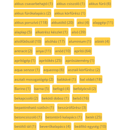
akkus csavarbehajtó
(1)
akkus csiszoló
(1)
akkus fúró
(6)
akkus fúrókalapács
(2)
akkus körfűrész
(1)
akkus porszívó
(118)
akkutöltő
(20)
aksi
(4)
alapgép
(11)
alaplap
(5)
alkatrész készlet
(1)
alsó
(39)
alsófűtőszál
(10)
alsóház
(17)
aluminium
(1)
alátét
(4)
antracit
(2)
anya
(11)
anód
(10)
aprító
(64)
aprítógép
(1)
aprítókés
(25)
aprósütemény
(1)
aqua senzor
(1)
aquastop
(6)
asztali körfűrész
(2)
asztali mosogatógép
(2)
babkávé
(1)
bal oldali
(18)
Barino
(1)
barna
(5)
befogó
(4)
befolyócső
(2)
bekapcsoló
(2)
bekötő doboz
(1)
belső
(16)
bepattintható sütősín
(1)
beszúrófűrész
(3)
betoncsiszoló
(1)
betontörő kalapács
(1)
betét
(25)
betöltő tál
(1)
beverőkalapács
(4)
beállító egység
(10)