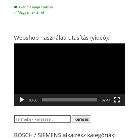
🚚 Akár másnapi szállítás
✅ Magyar raktárról
Webshop használati utasítás (videó):
Videólejátszó
00:00
02:47
Keresés
Keresés
a
következőre:
BOSCH / SIEMENS alkatrész kategóriák: