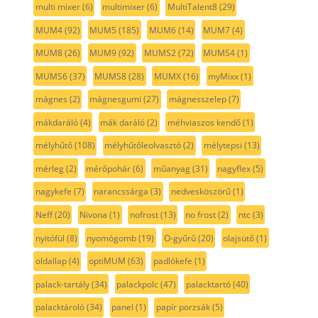
multi mixer
(6)
multimixer
(6)
MultiTalent8
(29)
MUM4
(92)
MUM5
(185)
MUM6
(14)
MUM7
(4)
MUM8
(26)
MUM9
(92)
MUMS2
(72)
MUMS4
(1)
MUMS6
(37)
MUMS8
(28)
MUMX
(16)
myMixx
(1)
mágnes
(2)
mágnesgumi
(27)
mágnesszelep
(7)
mákdaráló
(4)
mák daráló
(2)
méhviaszos kendő
(1)
mélyhűtő
(108)
mélyhűtőleolvasztó
(2)
mélytepsi
(13)
mérleg
(2)
mérőpohár
(6)
műanyag
(31)
nagyflex
(5)
nagykefe
(7)
narancssárga
(3)
nedvesköszörű
(1)
Neff
(20)
Nivona
(1)
nofrost
(13)
no frost
(2)
ntc
(3)
nyitófül
(8)
nyomógomb
(19)
O-gyűrű
(20)
olajsütő
(1)
oldallap
(4)
optiMUM
(63)
padlókefe
(1)
palack-tartály
(34)
palackpolc
(47)
palacktartó
(40)
palacktároló
(34)
panel
(1)
papír porzsák
(5)