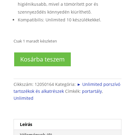
higiénikusabb, mivel a tömörített por és
szennyeződés könnyedén kiüríthető.
Kompatibilis: Unlimited 10 készülékekkel.
Csak 1 maradt készleten
Bosch
Kosárba teszem
Unlimited
10
porszívó
portartály
Cikkszám:
12050164
Kategória:
► Unlimited porszívó
mennyiség
tartozékok és alkatrészek
Címkék:
portartály
,
Unlimited
Leírás
Vélemények (0)