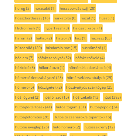
horog
(3)
horzsakő
(1)
hosszbordás szíj
(28)
hosszbordásszíj
(16)
hurkatöltő
(6)
huzal
(1)
huzat
(1)
HydroFresh
(1)
hyperFresh
(3)
hálózati kábel
(1)
három
(2)
hátlap
(2)
hátsó
(7)
ház
(1)
házrész
(63)
húsdaráló
(189)
húsdaráló ház
(15)
húshőmérő
(1)
hőelem
(7)
hőfokszabályzó
(52)
hőfokérzékelő
(4)
hőkioldó
(3)
hőkorlátozó
(1)
hőmérsékletkorlátozó
(4)
hőmérsékletszabályozó
(28)
hőmérsékletszabályzó
(29)
hőmérő
(5)
hőszigetelt
(2)
hőszivattyús szárítógép
(25)
hőállógumi
(2)
hőálló izzó
(15)
hőérzékelő
(13)
hűtő
(393)
hűtőajtó-tartozék
(41)
hűtőajtógumi
(31)
hűtőajtópolc
(34)
hűtőajtótömítés
(26)
Hűtőajtó zsanérok/ajtópántok
(15)
hűtőbe üveglap
(26)
hűtő hőmérő
(2)
hűtőszekrény
(12)