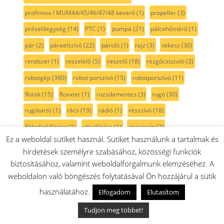
profimixx / MUM44/45/46/47/48 keverő
(1)
propeller
(3)
préselőegység
(14)
PTC
(1)
pumpa
(21)
pálcahőmérő
(1)
pár
(2)
páraelszívó
(22)
pároló
(1)
rajz
(3)
rekesz
(30)
rendszer
(1)
reszelelő
(5)
reszelő
(18)
rezgőcsiszoló
(3)
robotgép
(380)
robot porszívó
(15)
robotporszívó
(11)
Rotak
(15)
Roxxter
(1)
rozsdamentes
(3)
rugó
(30)
rugótartó
(1)
rács
(19)
rádió
(1)
résszívó
(18)
Rókafarkfűrész
(1)
rókafűrész
(1)
rózsaszín
(2)
Ez a weboldal sütiket használ. Sütiket használunk a tartalmak és
rögzítő
(30)
röszti
(2)
rúdmixer
(102)
rúdmixerszár
(20)
hirdetések személyre szabásához, közösségi funkciók
sablon
(5)
sarokcsiszoló
(10)
sarokelem
(1)
biztosításához, valamint weboldalforgalmunk elemzéséhez. A
weboldalon való böngészés folytatásával Ön hozzájárul a sütik
sarokköszörű
(2)
serie2
(11)
serie 6
(6)
serie 8
(9)
használatához.
side by side
(32)
Siemens
(218)
SilentMixx
(18)
skil
(8)
Elfogadom
Elutasítom
smoothie
(13)
spagetti
(1)
Spotless
(1)
spray
(1)
stift
(8)
Tudjon meg többet!