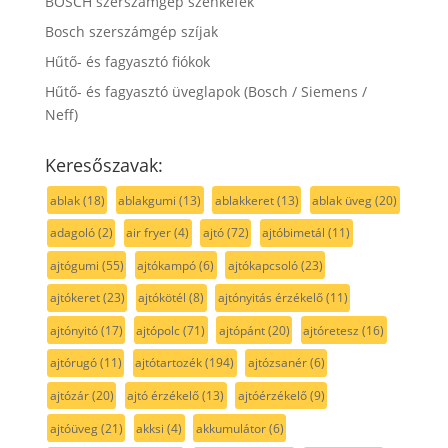
BOSCH szerszámgép szénkefék
Bosch szerszámgép szíjak
Hűtő- és fagyasztó fiókok
Hűtő- és fagyasztó üveglapok (Bosch / Siemens /
Neff)
Keresőszavak:
ablak
(18)
ablakgumi
(13)
ablakkeret
(13)
ablak üveg
(20)
adagoló
(2)
air fryer
(4)
ajtó
(72)
ajtóbimetál
(11)
ajtógumi
(55)
ajtókampó
(6)
ajtókapcsoló
(23)
ajtókeret
(23)
ajtókötél
(8)
ajtónyitás érzékelő
(11)
ajtónyitó
(17)
ajtópolc
(71)
ajtópánt
(20)
ajtóretesz
(16)
ajtórugó
(11)
ajtótartozék
(194)
ajtózsanér
(6)
ajtózár
(20)
ajtó érzékelő
(13)
ajtóérzékelő
(9)
ajtóüveg
(21)
akksi
(4)
akkumulátor
(6)