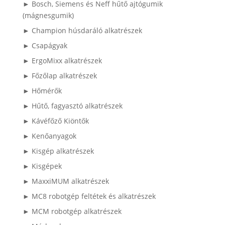
► Bosch, Siemens és Neff hűtő ajtógumik
(mágnesgumik)
► Champion húsdaráló alkatrészek
► Csapágyak
► ErgoMixx alkatrészek
► Főzőlap alkatrészek
► Hőmérők
► Hűtő, fagyasztó alkatrészek
► Kávéfőző Kiöntők
► Kenőanyagok
► Kisgép alkatrészek
► Kisgépek
► MaxxiMUM alkatrészek
► MC8 robotgép feltétek és alkatrészek
► MCM robotgép alkatrészek