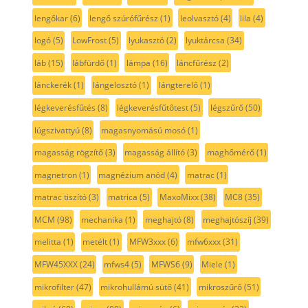
lengőkar
(6)
lengő szúrófűrész
(1)
leolvasztó
(4)
lila
(4)
logó
(5)
LowFrost
(5)
lyukasztó
(2)
lyuktárcsa
(34)
láb
(15)
lábfürdő
(1)
lámpa
(16)
láncfűrész
(2)
lánckerék
(1)
lángelosztó
(1)
lángterelő
(1)
légkeverésfűtés
(8)
légkeverésfűtőtest
(5)
légszűrő
(50)
lúgszivattyú
(8)
magasnyomású mosó
(1)
magasság rögzítő
(3)
magasság állító
(3)
maghőmérő
(1)
magnetron
(1)
magnézium anód
(4)
matrac
(1)
matrac tiszító
(3)
matrica
(5)
MaxoMixx
(38)
MC8
(35)
MCM
(98)
mechanika
(1)
meghajtó
(8)
meghajtószíj
(39)
melitta
(1)
metélt
(1)
MFW3xxx
(6)
mfw6xxx
(31)
MFW45XXX
(24)
mfws4
(5)
MFWS6
(9)
Miele
(1)
mikrofilter
(47)
mikrohullámú sütő
(41)
mikroszűrő
(51)