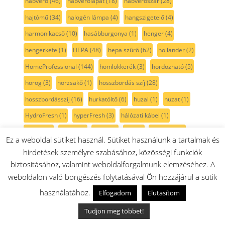
habverő
(46)
habverőlapát
(18)
habverőszár
(28)
hajtómű
(34)
halogén lámpa
(4)
hangszigetelő
(4)
harmonikacső
(10)
hasábburgonya
(1)
henger
(4)
hengerkefe
(1)
HEPA
(48)
hepa szűrő
(62)
hollander
(2)
HomeProfessional
(144)
homlokkerék
(3)
hordozható
(5)
horog
(3)
horzsakő
(1)
hosszbordás szíj
(28)
hosszbordásszíj
(16)
hurkatöltő
(6)
huzal
(1)
huzat
(1)
HydroFresh
(1)
hyperFresh
(3)
hálózati kábel
(1)
három
(2)
hátlap
(2)
hátsó
(7)
ház
(1)
házrész
(63)
Ez a weboldal sütiket használ. Sütiket használunk a tartalmak és
húsdaráló
(189)
húsdaráló ház
(15)
húshőmérő
(1)
hirdetések személyre szabásához, közösségi funkciók
biztosításához, valamint weboldalforgalmunk elemzéséhez. A
hőelem
(7)
hőfokszabályzó
(52)
hőfokérzékelő
(4)
weboldalon való böngészés folytatásával Ön hozzájárul a sütik
hőkioldó
(3)
hőkorlátozó
(1)
hőmérsékletkorlátozó
(4)
használatához.
Elfogadom
Elutasítom
hőmérsékletszabályozó
(28)
hőmérsékletszabályzó
(29)
Tudjon meg többet!
hőmérő
(5)
hőszigetelt
(2)
hőszivattyús szárítógép
(25)