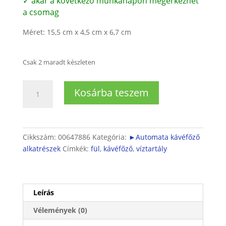
✓ akár a következő munkanapon megérkezhet
a csomag
Méret: 15,5 cm x 4,5 cm x 6,7 cm
Csak 2 maradt készleten
Beépíthető
Kosárba teszem
kávéfőző
víztartály
fül
mennyiség
Cikkszám:
00647886
Kategória:
►Automata kávéfőző
alkatrészek
Címkék:
fül
,
kávéfőző
,
víztartály
Leírás
Vélemények (0)