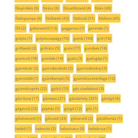
fűnyírókés
(6)
fűrész
(6)
fűszellőztető
(4)
fűtés
(40)
fűtéspumpa
(6)
fűtőbetét
(43)
fűtőszál
(51)
fűtőtest
(45)
G9
(2)
gabonaörlő
(13)
gaggenau
(1)
gerenda
(1)
golyós
(1)
golyóscsapágy
(10)
gomb
(104)
grill
(16)
grillbetét
(3)
grillrács
(5)
gumi
(77)
gumibak
(14)
gumicső
(18)
gumiláb
(14)
gyalu
(3)
gyalugép
(1)
gyerekzár
(2)
gyorsdaraboló
(2)
gyorstokmány
(3)
gyorstöltő
(1)
gyúrókampó
(5)
gyümölcscentrifuga
(12)
gyümölcsprés
(22)
gyűrű
(10)
gáz csatlakozó
(3)
gázrózsa
(17)
gáztepsi
(21)
gáztűzhely
(321)
gázégő
(6)
gégecső
(23)
gépház
(5)
görgő
(12)
gőz
(1)
gőzkivezető
(1)
gőzsütő
(33)
gőzterelő
(2)
gőzállomás
(1)
habkő
(1)
habosító
(2)
habszivacs
(6)
habtárcsa
(1)