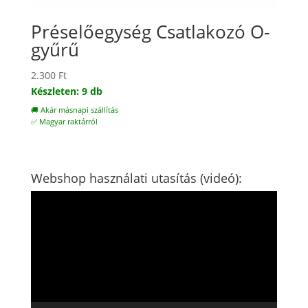
Préselőegység Csatlakozó O-
gyűrű
2.300
Ft
Készleten: 9 db
🚚 Akár másnapi szállítás
✅ Magyar raktárról
Webshop használati utasítás (videó):
Videólejátszó