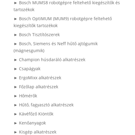
► Bosch MUMS8 robotgépre feltehető kiegészítők és
tartozékok
► Bosch OptiMUM (MUM9) robotgépre feltehető
kiegészítők tartozékok
► Bosch Tisztítószerek
► Bosch, Siemens és Neff hűtő ajtógumik
(mágnesgumik)
► Champion húsdaráló alkatrészek
► Csapágyak
► ErgoMixx alkatrészek
► Főzőlap alkatrészek
► Hőmérők
► Hűtő, fagyasztó alkatrészek
► Kávéfőző Kiöntők
► Kenőanyagok
► Kisgép alkatrészek