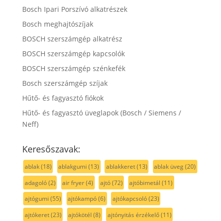
Bosch Ipari Porszívó alkatrészek
Bosch meghajtószíjak
BOSCH szerszámgép alkatrész
BOSCH szerszámgép kapcsolók
BOSCH szerszámgép szénkefék
Bosch szerszámgép szíjak
Hűtő- és fagyasztó fiókok
Hűtő- és fagyasztó üveglapok (Bosch / Siemens /
Neff)
Keresőszavak:
ablak
(18)
ablakgumi
(13)
ablakkeret
(13)
ablak üveg
(20)
adagoló
(2)
air fryer
(4)
ajtó
(72)
ajtóbimetál
(11)
ajtógumi
(55)
ajtókampó
(6)
ajtókapcsoló
(23)
ajtókeret
(23)
ajtókötél
(8)
ajtónyitás érzékelő
(11)