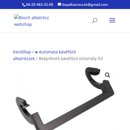
06-20-482-32-08
boyalkatreszek@gmail.com
Kezdőlap
/
►Automata kávéfőző
alkatrészek
/ Beépíthető kávéfőző víztartály fül