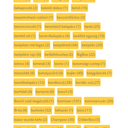
bekapcsoló
(2)
bekötő doboz
(1)
belső
(16)
bepattintható sütősín
(1)
beszúrófűrész
(3)
betoncsiszoló
(1)
betontörő kalapács
(1)
betét
(25)
betöltő tál
(1)
beverőkalapács
(4)
beállító egység
(10)
beépített mérleges
(2)
beépíthető
(44)
beépítés
(20)
beépítési rajz
(6)
beőblítőszelep
(2)
BigBox
(22)
bilincs
(4)
bimetál
(3)
bionic
(1)
biztonsági szelep
(1)
biztosíték
(6)
boholyszűrő
(4)
bojler
(40)
bolygókerék
(7)
bontókalapács
(12)
bordásszíj
(28)
bordás szíj
(27)
borhűtő
(4)
bortartó
(6)
bosch
(3)
Bosch sütő kiegészítő
(1)
botmixer
(101)
botmixerszár
(20)
Brita
(6)
burkolat
(32)
békazár
(1)
búra
(11)
bútor tisztító kefe
(2)
Champion
(30)
ChillerBox
(5)