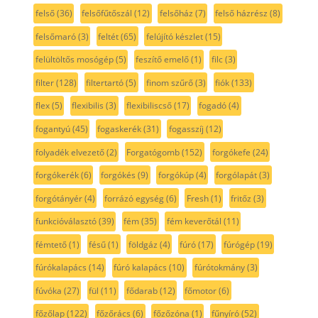
felső
(36)
felsőfűtőszál
(12)
felsőház
(7)
felső házrész
(8)
felsőmaró
(3)
feltét
(65)
felújító készlet
(15)
felültöltős mosógép
(5)
feszítő emelő
(1)
filc
(3)
filter
(128)
filtertartó
(5)
finom szűrő
(3)
fiók
(133)
flex
(5)
flexibilis
(3)
flexibiliscső
(17)
fogadó
(4)
fogantyú
(45)
fogaskerék
(31)
fogasszíj
(12)
folyadék elvezető
(2)
Forgatógomb
(152)
forgókefe
(24)
forgókerék
(6)
forgókés
(9)
forgókúp
(4)
forgólapát
(3)
forgótányér
(4)
forrázó egység
(6)
Fresh
(1)
fritőz
(3)
funkcióválasztó
(39)
fém
(35)
fém keverőtál
(11)
fémtető
(1)
fésű
(1)
földgáz
(4)
fúró
(17)
fúrógép
(19)
fúrókalapács
(14)
fúró kalapács
(10)
fúrótokmány
(3)
fúvóka
(27)
fül
(11)
fődarab
(12)
főmotor
(6)
főzőlap
(122)
főzőrács
(6)
főzőzóna
(1)
fűnyíró
(52)