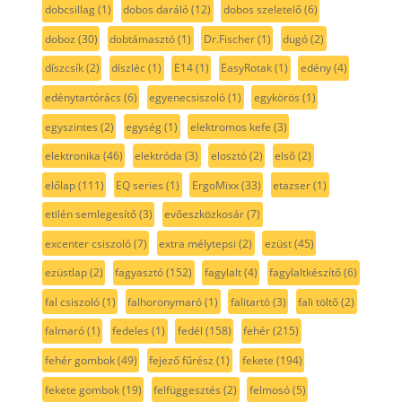
dobcsillag
(1)
dobos daráló
(12)
dobos szeletelő
(6)
doboz
(30)
dobtámasztó
(1)
Dr.Fischer
(1)
dugó
(2)
díszcsík
(2)
díszléc
(1)
E14
(1)
EasyRotak
(1)
edény
(4)
edénytartórács
(6)
egyenecsiszoló
(1)
egykörös
(1)
egyszintes
(2)
egység
(1)
elektromos kefe
(3)
elektronika
(46)
elektróda
(3)
elosztó
(2)
első
(2)
előlap
(111)
EQ series
(1)
ErgoMixx
(33)
etazser
(1)
etilén semlegesítő
(3)
evőeszközkosár
(7)
excenter csiszoló
(7)
extra mélytepsi
(2)
ezüst
(45)
ezüstlap
(2)
fagyasztó
(152)
fagylalt
(4)
fagylaltkészítő
(6)
fal csiszoló
(1)
falhoronymaró
(1)
falitartó
(3)
fali töltő
(2)
falmaró
(1)
fedeles
(1)
fedél
(158)
fehér
(215)
fehér gombok
(49)
fejező fűrész
(1)
fekete
(194)
fekete gombok
(19)
felfüggesztés
(2)
felmosó
(5)