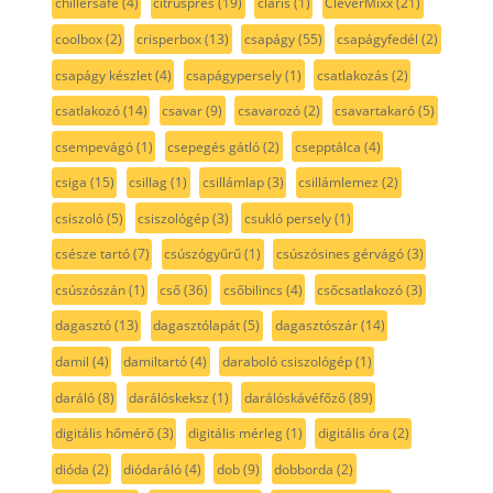
chillersafe
(4)
citrusprés
(19)
claris
(1)
CleverMixx
(21)
coolbox
(2)
crisperbox
(13)
csapágy
(55)
csapágyfedél
(2)
csapágy készlet
(4)
csapágypersely
(1)
csatlakozás
(2)
csatlakozó
(14)
csavar
(9)
csavarozó
(2)
csavartakaró
(5)
csempevágó
(1)
csepegés gátló
(2)
csepptálca
(4)
csiga
(15)
csillag
(1)
csillámlap
(3)
csillámlemez
(2)
csiszoló
(5)
csiszológép
(3)
csukló persely
(1)
csésze tartó
(7)
csúszógyűrű
(1)
csúszósines gérvágó
(3)
csúszószán
(1)
cső
(36)
csőbilincs
(4)
csőcsatlakozó
(3)
dagasztó
(13)
dagasztólapát
(5)
dagasztószár
(14)
damil
(4)
damiltartó
(4)
daraboló csiszológép
(1)
daráló
(8)
darálóskeksz
(1)
darálóskávéfőző
(89)
digitális hőmérő
(3)
digitális mérleg
(1)
digitális óra
(2)
dióda
(2)
diódaráló
(4)
dob
(9)
dobborda
(2)