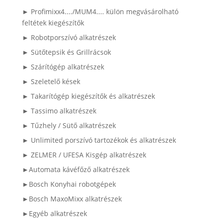
► Profimixx4..../MUM4.... külön megvásárolható
feltétek kiegészítők
► Robotporszívó alkatrészek
► Sütőtepsik és Grillrácsok
► Szárítógép alkatrészek
► Szeletelő kések
► Takarítógép kiegészítők és alkatrészek
► Tassimo alkatrészek
► Tűzhely / Sütő alkatrészek
► Unlimited porszívó tartozékok és alkatrészek
► ZELMER / UFESA Kisgép alkatrészek
►Automata kávéfőző alkatrészek
►Bosch Konyhai robotgépek
►Bosch MaxoMixx alkatrészek
►Egyéb alkatrészek