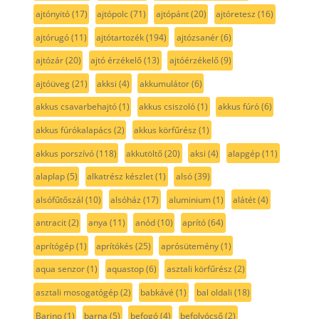
ajtónyitó
(17)
ajtópolc
(71)
ajtópánt
(20)
ajtóretesz
(16)
ajtórugó
(11)
ajtótartozék
(194)
ajtózsanér
(6)
ajtózár
(20)
ajtó érzékelő
(13)
ajtóérzékelő
(9)
ajtóüveg
(21)
akksi
(4)
akkumulátor
(6)
akkus csavarbehajtó
(1)
akkus csiszoló
(1)
akkus fúró
(6)
akkus fúrókalapács
(2)
akkus körfűrész
(1)
akkus porszívó
(118)
akkutöltő
(20)
aksi
(4)
alapgép
(11)
alaplap
(5)
alkatrész készlet
(1)
alsó
(39)
alsófűtőszál
(10)
alsóház
(17)
aluminium
(1)
alátét
(4)
antracit
(2)
anya
(11)
anód
(10)
aprító
(64)
aprítógép
(1)
aprítókés
(25)
aprósütemény
(1)
aqua senzor
(1)
aquastop
(6)
asztali körfűrész
(2)
asztali mosogatógép
(2)
babkávé
(1)
bal oldali
(18)
Barino
(1)
barna
(5)
befogó
(4)
befolyócső
(2)