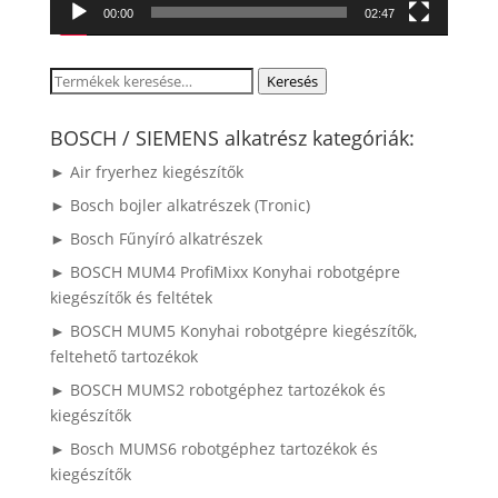
00:00
02:47
Keresés
Keresés
a
következőre:
BOSCH / SIEMENS alkatrész kategóriák:
► Air fryerhez kiegészítők
► Bosch bojler alkatrészek (Tronic)
► Bosch Fűnyíró alkatrészek
► BOSCH MUM4 ProfiMixx Konyhai robotgépre
kiegészítők és feltétek
► BOSCH MUM5 Konyhai robotgépre kiegészítők,
feltehető tartozékok
► BOSCH MUMS2 robotgéphez tartozékok és
kiegészítők
► Bosch MUMS6 robotgéphez tartozékok és
kiegészítők