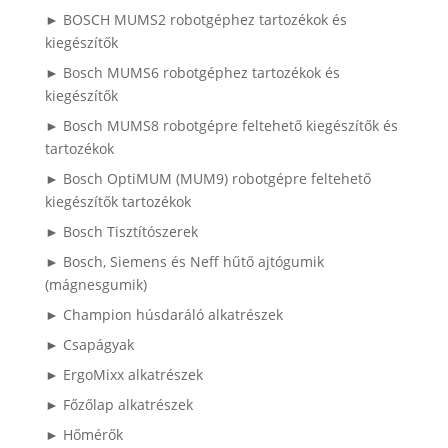
► BOSCH MUMS2 robotgéphez tartozékok és
kiegészítők
► Bosch MUMS6 robotgéphez tartozékok és
kiegészítők
► Bosch MUMS8 robotgépre feltehető kiegészítők és
tartozékok
► Bosch OptiMUM (MUM9) robotgépre feltehető
kiegészítők tartozékok
► Bosch Tisztítószerek
► Bosch, Siemens és Neff hűtő ajtógumik
(mágnesgumik)
► Champion húsdaráló alkatrészek
► Csapágyak
► ErgoMixx alkatrészek
► Főzőlap alkatrészek
► Hőmérők