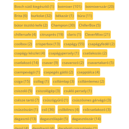
Bosch sütő kiegészítő
(1)
botmixer
(101)
botmixerszár
(20)
Brita
(6)
burkolat
(32)
békazár
(1)
búra
(11)
bútor tisztító kefe
(2)
Champion
(30)
ChillerBox
(5)
chillersafe
(4)
citrusprés
(19)
claris
(1)
CleverMixx
(21)
coolbox
(2)
crisperbox
(13)
csapágy
(55)
csapágyfedél
(2)
csapágy készlet
(4)
csapágypersely
(1)
csatlakozás
(2)
csatlakozó
(14)
csavar
(9)
csavarozó
(2)
csavartakaró
(5)
csempevágó
(1)
csepegés gátló
(2)
csepptálca
(4)
csiga
(15)
csillag
(1)
csillámlap
(3)
csillámlemez
(2)
csiszoló
(5)
csiszológép
(3)
csukló persely
(1)
csésze tartó
(7)
csúszógyűrű
(1)
csúszósines gérvágó
(3)
csúszószán
(1)
cső
(36)
csőbilincs
(4)
csőcsatlakozó
(3)
dagasztó
(13)
dagasztólapát
(5)
dagasztószár
(14)
damil
(4)
damiltartó
(4)
daraboló csiszológép
(1)