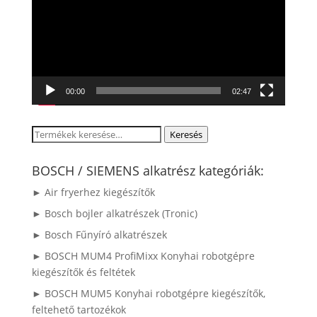
00:00
02:47
Keresés
Keresés
a
következőre:
BOSCH / SIEMENS alkatrész kategóriák:
► Air fryerhez kiegészítők
► Bosch bojler alkatrészek (Tronic)
► Bosch Fűnyíró alkatrészek
► BOSCH MUM4 ProfiMixx Konyhai robotgépre
kiegészítők és feltétek
► BOSCH MUM5 Konyhai robotgépre kiegészítők,
feltehető tartozékok