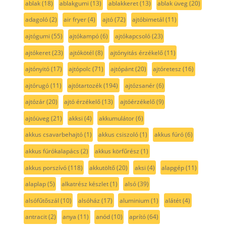
ablak
(18)
ablakgumi
(13)
ablakkeret
(13)
ablak üveg
(20)
adagoló
(2)
air fryer
(4)
ajtó
(72)
ajtóbimetál
(11)
ajtógumi
(55)
ajtókampó
(6)
ajtókapcsoló
(23)
ajtókeret
(23)
ajtókötél
(8)
ajtónyitás érzékelő
(11)
ajtónyitó
(17)
ajtópolc
(71)
ajtópánt
(20)
ajtóretesz
(16)
ajtórugó
(11)
ajtótartozék
(194)
ajtózsanér
(6)
ajtózár
(20)
ajtó érzékelő
(13)
ajtóérzékelő
(9)
ajtóüveg
(21)
akksi
(4)
akkumulátor
(6)
akkus csavarbehajtó
(1)
akkus csiszoló
(1)
akkus fúró
(6)
akkus fúrókalapács
(2)
akkus körfűrész
(1)
akkus porszívó
(118)
akkutöltő
(20)
aksi
(4)
alapgép
(11)
alaplap
(5)
alkatrész készlet
(1)
alsó
(39)
alsófűtőszál
(10)
alsóház
(17)
aluminium
(1)
alátét
(4)
antracit
(2)
anya
(11)
anód
(10)
aprító
(64)