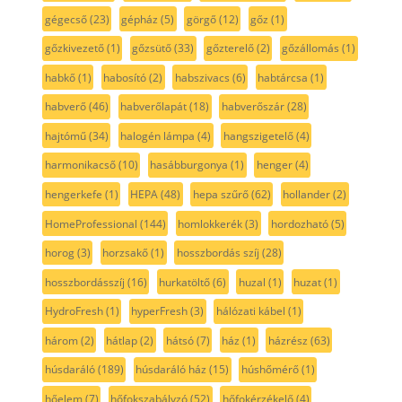
gégecső
(23)
gépház
(5)
görgő
(12)
gőz
(1)
gőzkivezető
(1)
gőzsütő
(33)
gőzterelő
(2)
gőzállomás
(1)
habkő
(1)
habosító
(2)
habszivacs
(6)
habtárcsa
(1)
habverő
(46)
habverőlapát
(18)
habverőszár
(28)
hajtómű
(34)
halogén lámpa
(4)
hangszigetelő
(4)
harmonikacső
(10)
hasábburgonya
(1)
henger
(4)
hengerkefe
(1)
HEPA
(48)
hepa szűrő
(62)
hollander
(2)
HomeProfessional
(144)
homlokkerék
(3)
hordozható
(5)
horog
(3)
horzsakő
(1)
hosszbordás szíj
(28)
hosszbordásszíj
(16)
hurkatöltő
(6)
huzal
(1)
huzat
(1)
HydroFresh
(1)
hyperFresh
(3)
hálózati kábel
(1)
három
(2)
hátlap
(2)
hátsó
(7)
ház
(1)
házrész
(63)
húsdaráló
(189)
húsdaráló ház
(15)
húshőmérő
(1)
hőelem
(7)
hőfokszabályzó
(52)
hőfokérzékelő
(4)