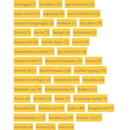
aprítógép
(1)
aprítókés
(25)
aprósütemény
(1)
aqua senzor
(1)
aquastop
(6)
asztali körfűrész
(2)
asztali mosogatógép
(2)
babkávé
(1)
bal oldali
(18)
Barino
(1)
barna
(5)
befogó
(4)
befolyócső
(2)
bekapcsoló
(2)
bekötő doboz
(1)
belső
(16)
bepattintható sütősín
(1)
beszúrófűrész
(3)
betoncsiszoló
(1)
betontörő kalapács
(1)
betét
(25)
betöltő tál
(1)
beverőkalapács
(4)
beállító egység
(10)
beépített mérleges
(2)
beépíthető
(44)
beépítés
(20)
beépítési rajz
(6)
beőblítőszelep
(2)
BigBox
(22)
bilincs
(4)
bimetál
(3)
bionic
(1)
biztonsági szelep
(1)
biztosíték
(6)
boholyszűrő
(4)
bojler
(40)
bolygókerék
(7)
bontókalapács
(12)
bordásszíj
(28)
bordás szíj
(27)
borhűtő
(4)
bortartó
(6)
bosch
(3)