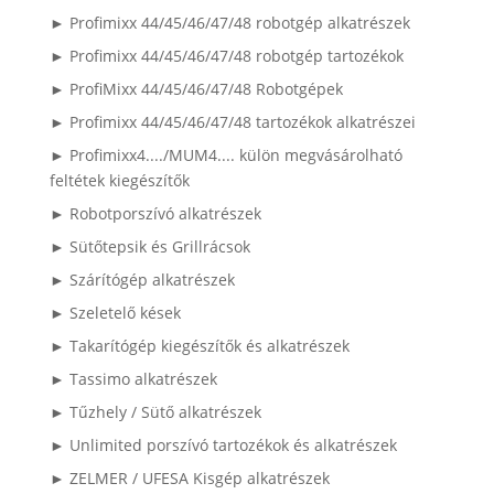
► Profimixx 44/45/46/47/48 robotgép alkatrészek
► Profimixx 44/45/46/47/48 robotgép tartozékok
► ProfiMixx 44/45/46/47/48 Robotgépek
► Profimixx 44/45/46/47/48 tartozékok alkatrészei
► Profimixx4..../MUM4.... külön megvásárolható
feltétek kiegészítők
► Robotporszívó alkatrészek
► Sütőtepsik és Grillrácsok
► Szárítógép alkatrészek
► Szeletelő kések
► Takarítógép kiegészítők és alkatrészek
► Tassimo alkatrészek
► Tűzhely / Sütő alkatrészek
► Unlimited porszívó tartozékok és alkatrészek
► ZELMER / UFESA Kisgép alkatrészek