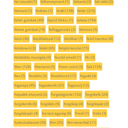
fal csiszoló
(1)
falhoronymaró
(1)
falitartó
(3)
fali töltő
(2)
falmaró
(1)
fedeles
(1)
fedél
(158)
fehér
(215)
fehér gombok
(49)
fejező fűrész
(1)
fekete
(194)
fekete gombok
(19)
felfüggesztés
(2)
felmosó
(5)
felső
(36)
felsőfűtőszál
(12)
felsőház
(7)
felső házrész
(8)
felsőmaró
(3)
feltét
(65)
felújító készlet
(15)
felültöltős mosógép
(5)
feszítő emelő
(1)
filc
(3)
filter
(128)
filtertartó
(5)
finom szűrő
(3)
fiók
(133)
flex
(5)
flexibilis
(3)
flexibiliscső
(17)
fogadó
(4)
fogantyú
(45)
fogaskerék
(31)
fogasszíj
(12)
folyadék elvezető
(2)
Forgatógomb
(152)
forgókefe
(24)
forgókerék
(6)
forgókés
(9)
forgókúp
(4)
forgólapát
(3)
forgótányér
(4)
forrázó egység
(6)
Fresh
(1)
fritőz
(3)
funkcióválasztó
(39)
fém
(35)
fém keverőtál
(11)