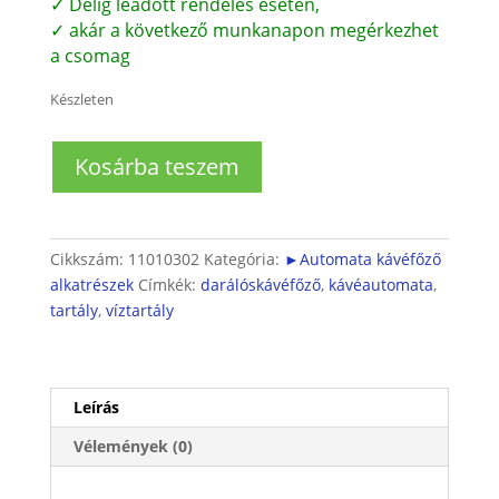
✓ Délig leadott rendelés esetén,
✓ akár a következő munkanapon megérkezhet
a csomag
Készleten
Automata
Kosárba teszem
kávéfőző
víztartály
mennyiség
Cikkszám:
11010302
Kategória:
►Automata kávéfőző
alkatrészek
Címkék:
darálóskávéfőző
,
kávéautomata
,
tartály
,
víztartály
Leírás
Vélemények (0)