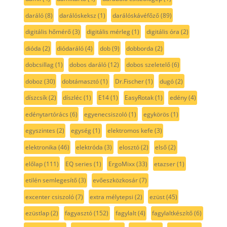
daráló
(8)
darálóskeksz
(1)
darálóskávéfőző
(89)
digitális hőmérő
(3)
digitális mérleg
(1)
digitális óra
(2)
dióda
(2)
diódaráló
(4)
dob
(9)
dobborda
(2)
dobcsillag
(1)
dobos daráló
(12)
dobos szeletelő
(6)
doboz
(30)
dobtámasztó
(1)
Dr.Fischer
(1)
dugó
(2)
díszcsík
(2)
díszléc
(1)
E14
(1)
EasyRotak
(1)
edény
(4)
edénytartórács
(6)
egyenecsiszoló
(1)
egykörös
(1)
egyszintes
(2)
egység
(1)
elektromos kefe
(3)
elektronika
(46)
elektróda
(3)
elosztó
(2)
első
(2)
előlap
(111)
EQ series
(1)
ErgoMixx
(33)
etazser
(1)
etilén semlegesítő
(3)
evőeszközkosár
(7)
excenter csiszoló
(7)
extra mélytepsi
(2)
ezüst
(45)
ezüstlap
(2)
fagyasztó
(152)
fagylalt
(4)
fagylaltkészítő
(6)