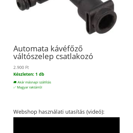
Automata kávéfőző
váltószelep csatlakozó
2.900
Ft
Készleten: 1 db
🚚 Akár másnapi szállítás
✅ Magyar raktárról
Webshop használati utasítás (videó):
Videólejátszó