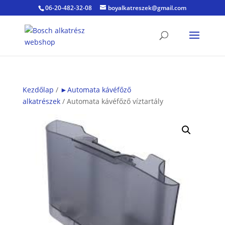
06-20-482-32-08
boyalkatreszek@gmail.com
Kezdőlap
/
►Automata kávéfőző
alkatrészek
/ Automata kávéfőző víztartály