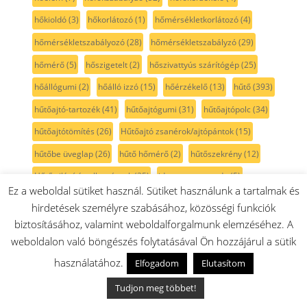
hőkioldó
(3)
hőkorlátozó
(1)
hőmérsékletkorlátozó
(4)
hőmérsékletszabályozó
(28)
hőmérsékletszabályzó
(29)
hőmérő
(5)
hőszigetelt
(2)
hőszivattyús szárítógép
(25)
hőállógumi
(2)
hőálló izzó
(15)
hőérzékelő
(13)
hűtő
(393)
hűtőajtó-tartozék
(41)
hűtőajtógumi
(31)
hűtőajtópolc
(34)
hűtőajtótömítés
(26)
Hűtőajtó zsanérok/ajtópántok
(15)
hűtőbe üveglap
(26)
hűtő hőmérő
(2)
hűtőszekrény
(12)
Hűtő világítás alkatrészek
(25)
idegentest csapda
(5)
Ez a weboldal sütiket használ. Sütiket használunk a tartalmak és
illatosító
(3)
indítórelé
(1)
inox
(116)
inox gombok
(51)
hirdetések személyre szabásához, közösségi funkciók
ipari porszívó
(3)
italkorlát
(32)
italtartó
(70)
izzó
(13)
biztosításához, valamint weboldalforgalmunk elemzéséhez. A
weboldalon való böngészés folytatásával Ön hozzájárul a sütik
javítókészlet
(31)
jobb oldali
(18)
Jura
(1)
jégaprító
(1)
használatához.
Elfogadom
Elutasítom
jégkocka készítő
(2)
jégkocka tartó
(2)
kampó
(7)
Tudjon meg többet!
kanna
(1)
kanál
(2)
kaparó
(2)
kapcsoló
(72)