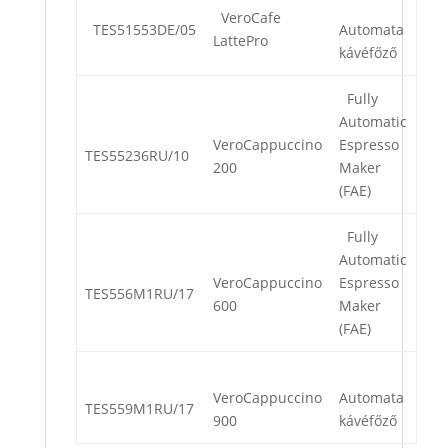
VeroCafe
TES51553DE/05
Automata
LattePro
kávéfőző
Fully
Automatic
VeroCappuccino
Espresso
TES55236RU/10
200
Maker
(FAE)
Fully
Automatic
VeroCappuccino
Espresso
TES556M1RU/17
600
Maker
(FAE)
VeroCappuccino
Automata
TES559M1RU/17
900
kávéfőző