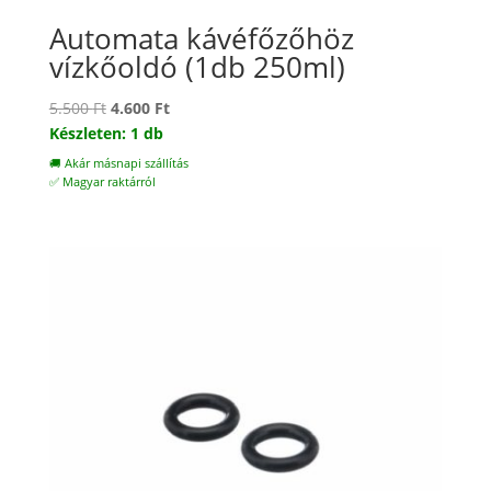
Automata kávéfőzőhöz
vízkőoldó (1db 250ml)
Original
Current
5.500
Ft
4.600
Ft
price
price
Készleten: 1 db
was:
is:
🚚 Akár másnapi szállítás
5.500 Ft.
4.600 Ft.
✅ Magyar raktárról