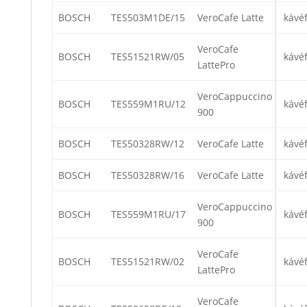
BOSCH
TES503M1DE/15
VeroCafe Latte
kávé
VeroCafe
BOSCH
TES51521RW/05
kávé
LattePro
VeroCappuccino
BOSCH
TES559M1RU/12
kávé
900
BOSCH
TES50328RW/12
VeroCafe Latte
kávé
BOSCH
TES50328RW/16
VeroCafe Latte
kávé
VeroCappuccino
BOSCH
TES559M1RU/17
kávé
900
VeroCafe
BOSCH
TES51521RW/02
kávé
LattePro
VeroCafe