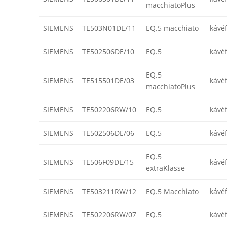
macchiatoPlus
SIEMENS
TE503N01DE/11
EQ.5 macchiato
kávé
SIEMENS
TE502506DE/10
EQ.5
kávé
EQ.5
SIEMENS
TE515501DE/03
kávé
macchiatoPlus
SIEMENS
TE502206RW/10
EQ.5
kávé
SIEMENS
TE502506DE/06
EQ.5
kávé
EQ.5
SIEMENS
TE506F09DE/15
kávé
extraKlasse
SIEMENS
TE503211RW/12
EQ.5 Macchiato
kávé
SIEMENS
TE502206RW/07
EQ.5
kávé