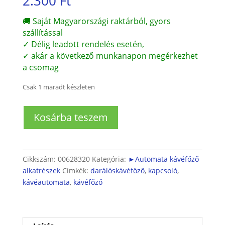
2.300
Ft
🚚 Saját Magyarországi raktárból, gyors
szállítással
✓ Délig leadott rendelés esetén,
✓ akár a következő munkanapon megérkezhet
a csomag
Csak 1 maradt készleten
Automata
Kosárba teszem
kávéfőző
REED
kapcsoló
mennyiség
Cikkszám:
00628320
Kategória:
►Automata kávéfőző
alkatrészek
Címkék:
darálóskávéfőző
,
kapcsoló
,
kávéautomata
,
kávéfőző