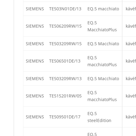
SIEMENS
TE503N01DE/13
EQ.5 macchiato
kávé
EQ.5
SIEMENS
TE506209RW/15
kávé
MacchiatoPlus
SIEMENS
TE503209RW/15
EQ.5 Macchiato
kávé
EQ.5
SIEMENS
TE506501DE/13
kávé
macchiatoPlus
SIEMENS
TE503209RW/13
EQ.5 Macchiato
kávé
EQ.5
SIEMENS
TE515201RW/05
kávé
macchiatoPlus
EQ.5
SIEMENS
TE509501DE/17
kávé
steelEdition
EQ.5