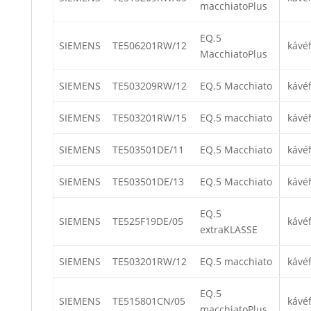
macchiatoPlus
EQ.5
SIEMENS
TE506201RW/12
kávé
MacchiatoPlus
SIEMENS
TE503209RW/12
EQ.5 Macchiato
kávé
SIEMENS
TE503201RW/15
EQ.5 macchiato
kávé
SIEMENS
TE503501DE/11
EQ.5 Macchiato
kávé
SIEMENS
TE503501DE/13
EQ.5 Macchiato
kávé
EQ.5
SIEMENS
TE525F19DE/05
kávé
extraKLASSE
SIEMENS
TE503201RW/12
EQ.5 macchiato
kávé
EQ.5
SIEMENS
TE515801CN/05
kávé
macchiatoPlus