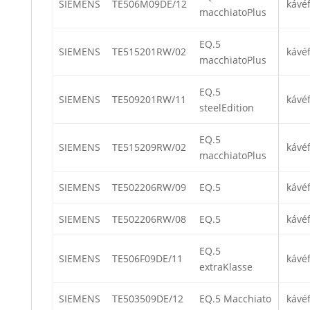
SIEMENS
TE506M09DE/12
kávé
macchiatoPlus
EQ.5
SIEMENS
TE515201RW/02
kávé
macchiatoPlus
EQ.5
SIEMENS
TE509201RW/11
kávé
steelEdition
EQ.5
SIEMENS
TE515209RW/02
kávé
macchiatoPlus
SIEMENS
TE502206RW/09
EQ.5
kávé
SIEMENS
TE502206RW/08
EQ.5
kávé
EQ.5
SIEMENS
TE506F09DE/11
kávé
extraKlasse
SIEMENS
TE503509DE/12
EQ.5 Macchiato
kávé