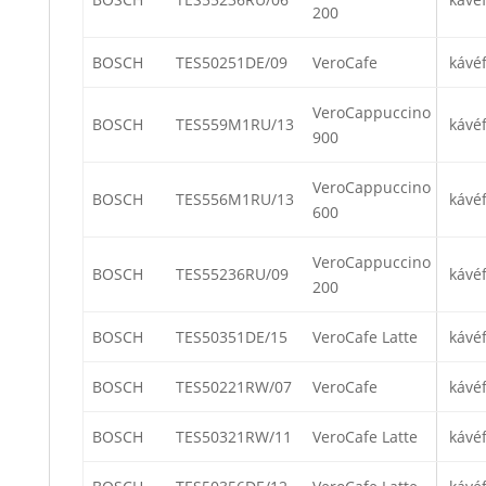
200
BOSCH
TES50251DE/09
VeroCafe
kávé
VeroCappuccino
BOSCH
TES559M1RU/13
kávé
900
VeroCappuccino
BOSCH
TES556M1RU/13
kávé
600
VeroCappuccino
BOSCH
TES55236RU/09
kávé
200
BOSCH
TES50351DE/15
VeroCafe Latte
kávé
BOSCH
TES50221RW/07
VeroCafe
kávé
BOSCH
TES50321RW/11
VeroCafe Latte
kávé