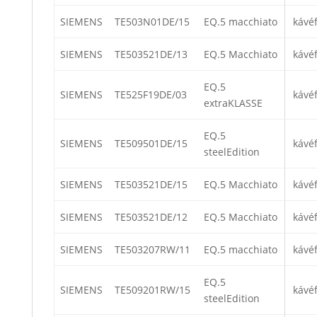
SIEMENS
TE503N01DE/15
EQ.5 macchiato
kávé
SIEMENS
TE503521DE/13
EQ.5 Macchiato
kávé
EQ.5
SIEMENS
TE525F19DE/03
kávé
extraKLASSE
EQ.5
SIEMENS
TE509501DE/15
kávé
steelEdition
SIEMENS
TE503521DE/15
EQ.5 Macchiato
kávé
SIEMENS
TE503521DE/12
EQ.5 Macchiato
kávé
SIEMENS
TE503207RW/11
EQ.5 macchiato
kávé
EQ.5
SIEMENS
TE509201RW/15
kávé
steelEdition