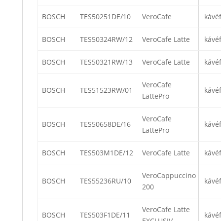
BOSCH
TES50251DE/10
VeroCafe
kávé
BOSCH
TES50324RW/12
VeroCafe Latte
kávé
BOSCH
TES50321RW/13
VeroCafe Latte
kávé
VeroCafe
BOSCH
TES51523RW/01
kávé
LattePro
VeroCafe
BOSCH
TES50658DE/16
kávé
LattePro
BOSCH
TES503M1DE/12
VeroCafe Latte
kávé
VeroCappuccino
BOSCH
TES55236RU/10
kávé
200
VeroCafe Latte
BOSCH
TES503F1DE/11
kávé
EXCLUSIV