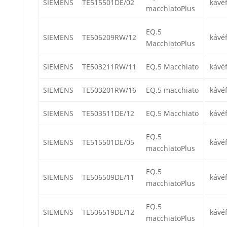
SIEMENS
TE515501DE/02
kávé
macchiatoPlus
EQ.5
SIEMENS
TE506209RW/12
kávé
MacchiatoPlus
SIEMENS
TE503211RW/11
EQ.5 Macchiato
kávé
SIEMENS
TE503201RW/16
EQ.5 macchiato
kávé
SIEMENS
TE503511DE/12
EQ.5 Macchiato
kávé
EQ.5
SIEMENS
TE515501DE/05
kávé
macchiatoPlus
EQ.5
SIEMENS
TE506509DE/11
kávé
macchiatoPlus
EQ.5
SIEMENS
TE506519DE/12
kávé
macchiatoPlus