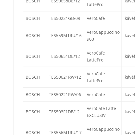
BOSCH
TES50658DE/12
kávé
LattePro
BOSCH
TES50221GB/09
VeroCafe
kávé
VeroCappuccino
BOSCH
TES559M1RU/16
kávé
900
VeroCafe
BOSCH
TES50651DE/12
kávé
LattePro
VeroCafe
BOSCH
TES50621RW/12
kávé
LattePro
BOSCH
TES50221RW/06
VeroCafe
kávé
VeroCafe Latte
BOSCH
TES503F1DE/12
kávé
EXCLUSIV
VeroCappuccino
BOSCH
TES556M1RU/17
kávé