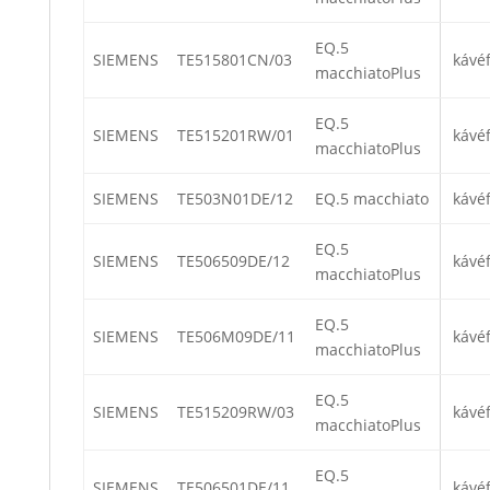
EQ.5
SIEMENS
TE515801CN/03
kávé
macchiatoPlus
EQ.5
SIEMENS
TE515201RW/01
kávé
macchiatoPlus
SIEMENS
TE503N01DE/12
EQ.5 macchiato
kávé
EQ.5
SIEMENS
TE506509DE/12
kávé
macchiatoPlus
EQ.5
SIEMENS
TE506M09DE/11
kávé
macchiatoPlus
EQ.5
SIEMENS
TE515209RW/03
kávé
macchiatoPlus
EQ.5
SIEMENS
TE506501DE/11
kávé