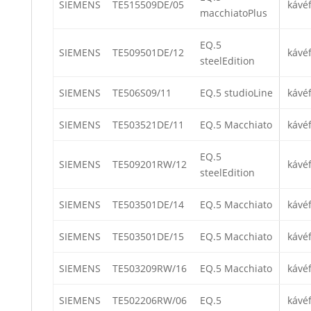
SIEMENS
TE515509DE/05
kávé
macchiatoPlus
EQ.5
SIEMENS
TE509501DE/12
kávé
steelEdition
SIEMENS
TE506S09/11
EQ.5 studioLine
kávé
SIEMENS
TE503521DE/11
EQ.5 Macchiato
kávé
EQ.5
SIEMENS
TE509201RW/12
kávé
steelEdition
SIEMENS
TE503501DE/14
EQ.5 Macchiato
kávé
SIEMENS
TE503501DE/15
EQ.5 Macchiato
kávé
SIEMENS
TE503209RW/16
EQ.5 Macchiato
kávé
SIEMENS
TE502206RW/06
EQ.5
kávé