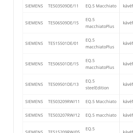
SIEMENS
TE503509DE/11
EQ.5 Macchiato
kávé
EQ.5
SIEMENS
TE506509DE/15
kávé
macchiatoPlus
EQ.5
SIEMENS
TE515501DE/01
kávé
macchiatoPlus
EQ.5
SIEMENS
TE506501DE/15
kávé
macchiatoPlus
EQ.5
SIEMENS
TE509501DE/13
kávé
steelEdition
SIEMENS
TE503209RW/11
EQ.5 Macchiato
kávé
SIEMENS
TE503207RW/12
EQ.5 macchiato
kávé
EQ.5
SIEMENS
TE515209RW/05
kávé