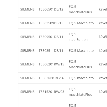
EQ.5
SIEMENS
TE506501DE/12
kávé
macchiatoPlus
SIEMENS
TE503509DE/15
EQ.5 Macchiato
kávé
EQ.5
SIEMENS
TE509501DE/11
kávé
steelEdition
SIEMENS
TE503511DE/11
EQ.5 Macchiato
kávé
EQ.5
SIEMENS
TE506201RW/15
kávé
MacchiatoPlus
SIEMENS
TE503N01DE/16
EQ.5 macchiato
kávé
EQ.5
SIEMENS
TE515201RW/03
kávé
macchiatoPlus
EQ.5