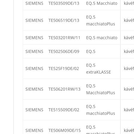
SIEMENS
TE503509DE/13
EQ.5 Macchiato
kávé
EQ.5
SIEMENS
TE506519DE/13
kávé
macchiatoPlus
SIEMENS
TE503201RW/11
EQ.5 macchiato
kávé
SIEMENS
TE502506DE/09
EQ.5
kávé
EQ.5
SIEMENS
TE525F19DE/02
kávé
extraKLASSE
EQ.5
SIEMENS
TE506201RW/13
kávé
MacchiatoPlus
EQ.5
SIEMENS
TE515509DE/02
kávé
macchiatoPlus
EQ.5
SIEMENS
TE506M09DE/15
kávé
macchiatoPlus