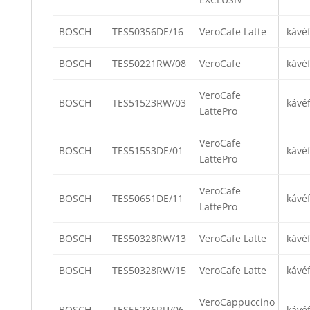
BOSCH
TES50356DE/16
VeroCafe Latte
kávé
BOSCH
TES50221RW/08
VeroCafe
kávé
VeroCafe
BOSCH
TES51523RW/03
kávé
LattePro
VeroCafe
BOSCH
TES51553DE/01
kávé
LattePro
VeroCafe
BOSCH
TES50651DE/11
kávé
LattePro
BOSCH
TES50328RW/13
VeroCafe Latte
kávé
BOSCH
TES50328RW/15
VeroCafe Latte
kávé
VeroCappuccino
BOSCH
TES55236RU/06
kávé