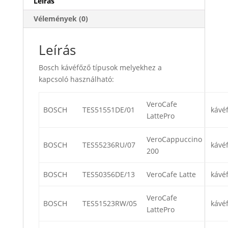
Leírás
Vélemények (0)
Leírás
Bosch kávéfőző típusok melyekhez a
kapcsoló használható:
VeroCafe
BOSCH
TES51551DE/01
kávé
LattePro
VeroCappuccino
BOSCH
TES55236RU/07
kávé
200
BOSCH
TES50356DE/13
VeroCafe Latte
kávé
VeroCafe
BOSCH
TES51523RW/05
kávé
LattePro