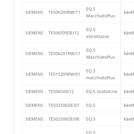
EQ.5
SIEMENS
TE506209RW/11
kávé
MacchiatoPlus
EQ.5
SIEMENS
TE506F09DE/12
kávé
extraKlasse
EQ.5
SIEMENS
TE506201RW/11
kávé
MacchiatoPlus
EQ.5
SIEMENS
TE515209RW/01
kávé
macchiatoPlus
SIEMENS
TE506S09/12
EQ.5 studioLine
kávé
SIEMENS
TE502506DE/07
EQ.5
kávé
SIEMENS
TE502506DE/08
EQ.5
kávé
EQ.5