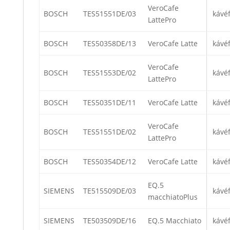
VeroCafe
BOSCH
TES51551DE/03
kávé
LattePro
BOSCH
TES50358DE/13
VeroCafe Latte
kávé
VeroCafe
BOSCH
TES51553DE/02
kávé
LattePro
BOSCH
TES50351DE/11
VeroCafe Latte
kávé
VeroCafe
BOSCH
TES51551DE/02
kávé
LattePro
BOSCH
TES50354DE/12
VeroCafe Latte
kávé
EQ.5
SIEMENS
TE515509DE/03
kávé
macchiatoPlus
SIEMENS
TE503509DE/16
EQ.5 Macchiato
kávé