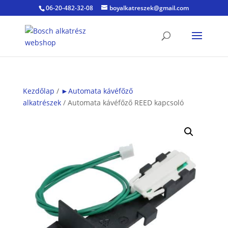
06-20-482-32-08
boyalkatreszek@gmail.com
Kezdőlap
/
►Automata kávéfőző
alkatrészek
/ Automata kávéfőző REED kapcsoló