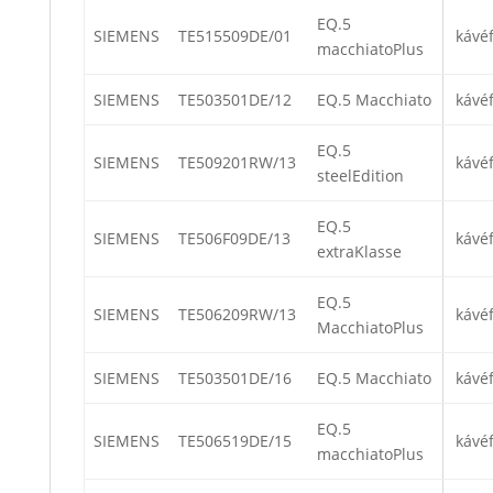
EQ.5
SIEMENS
TE515509DE/01
kávé
macchiatoPlus
SIEMENS
TE503501DE/12
EQ.5 Macchiato
kávé
EQ.5
SIEMENS
TE509201RW/13
kávé
steelEdition
EQ.5
SIEMENS
TE506F09DE/13
kávé
extraKlasse
EQ.5
SIEMENS
TE506209RW/13
kávé
MacchiatoPlus
SIEMENS
TE503501DE/16
EQ.5 Macchiato
kávé
EQ.5
SIEMENS
TE506519DE/15
kávé
macchiatoPlus