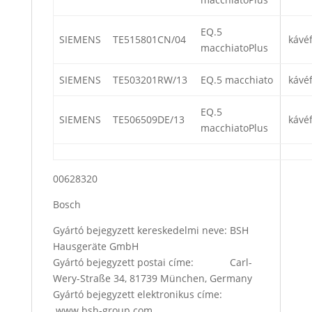
EQ.5
SIEMENS
TE515801CN/04
kávé
macchiatoPlus
SIEMENS
TE503201RW/13
EQ.5 macchiato
kávé
EQ.5
SIEMENS
TE506509DE/13
kávé
macchiatoPlus
00628320
Bosch
Gyártó bejegyzett kereskedelmi neve: BSH
Hausgeräte GmbH
Gyártó bejegyzett postai címe: Carl-
Wery-Straße 34, 81739 München, Germany
Gyártó bejegyzett elektronikus címe:
www.bsh-group.com