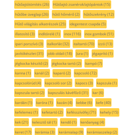
hűtőajtótömítés
(26)
Hűtőajtó zsanérok/ajtópántok
(15)
hűtőbe üveglap
(26)
hűtő hőmérő
(2)
hűtőszekrény
(12)
Hűtő világítás alkatrészek
(25)
idegentest csapda
(5)
illatosító
(3)
indítórelé
(1)
inox
(116)
inox gombok
(51)
ipari porszívó
(3)
italkorlát
(32)
italtartó
(70)
izzó
(13)
javítókészlet
(31)
jobb oldali
(18)
Jura
(1)
jégaprító
(1)
jégkocka készítő
(2)
jégkocka tartó
(2)
kampó
(7)
kanna
(1)
kanál
(2)
kaparó
(2)
kapcsoló
(72)
kapcsolórúd
(4)
kapcsoló sor
(2)
kapocs
(3)
kapszula
(1)
kapszula tartó
(2)
kapszulás kávéfőző
(31)
kar
(6)
kardán
(1)
karóra
(1)
kazán
(4)
kebbe
(6)
kefe
(40)
kefelemez
(1)
kefetartó
(2)
kefésszívófej
(71)
kehely
(15)
kek
(21)
kelesztő tál
(1)
kendő
(1)
kenőanyag
(4)
keret
(17)
kerámia
(3)
kerámialap
(9)
kerámiaszelep
(2)