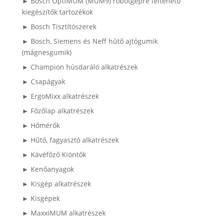
► Bosch OptiMUM (MUM9) robotgépre feltehető
kiegészítők tartozékok
► Bosch Tisztítószerek
► Bosch, Siemens és Neff hűtő ajtógumik
(mágnesgumik)
► Champion húsdaráló alkatrészek
► Csapágyak
► ErgoMixx alkatrészek
► Főzőlap alkatrészek
► Hőmérők
► Hűtő, fagyasztó alkatrészek
► Kávéfőző Kiöntők
► Kenőanyagok
► Kisgép alkatrészek
► Kisgépek
► MaxxiMUM alkatrészek