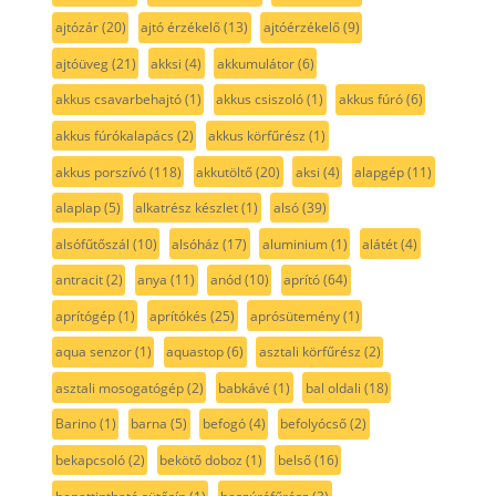
ajtózár
(20)
ajtó érzékelő
(13)
ajtóérzékelő
(9)
ajtóüveg
(21)
akksi
(4)
akkumulátor
(6)
akkus csavarbehajtó
(1)
akkus csiszoló
(1)
akkus fúró
(6)
akkus fúrókalapács
(2)
akkus körfűrész
(1)
akkus porszívó
(118)
akkutöltő
(20)
aksi
(4)
alapgép
(11)
alaplap
(5)
alkatrész készlet
(1)
alsó
(39)
alsófűtőszál
(10)
alsóház
(17)
aluminium
(1)
alátét
(4)
antracit
(2)
anya
(11)
anód
(10)
aprító
(64)
aprítógép
(1)
aprítókés
(25)
aprósütemény
(1)
aqua senzor
(1)
aquastop
(6)
asztali körfűrész
(2)
asztali mosogatógép
(2)
babkávé
(1)
bal oldali
(18)
Barino
(1)
barna
(5)
befogó
(4)
befolyócső
(2)
bekapcsoló
(2)
bekötő doboz
(1)
belső
(16)