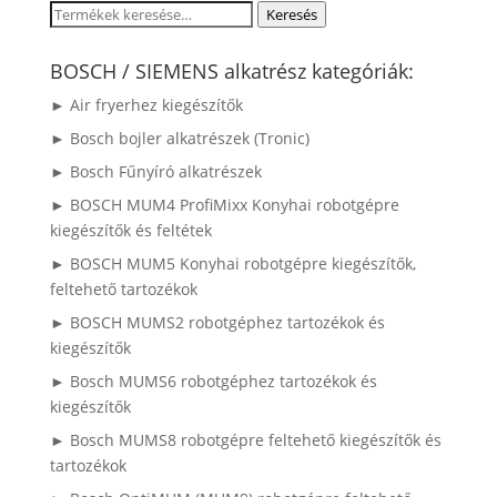
Keresés
Keresés
a
következőre:
BOSCH / SIEMENS alkatrész kategóriák:
► Air fryerhez kiegészítők
► Bosch bojler alkatrészek (Tronic)
► Bosch Fűnyíró alkatrészek
► BOSCH MUM4 ProfiMixx Konyhai robotgépre
kiegészítők és feltétek
► BOSCH MUM5 Konyhai robotgépre kiegészítők,
feltehető tartozékok
► BOSCH MUMS2 robotgéphez tartozékok és
kiegészítők
► Bosch MUMS6 robotgéphez tartozékok és
kiegészítők
► Bosch MUMS8 robotgépre feltehető kiegészítők és
tartozékok