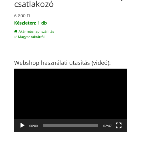
csatlakozó
6.800
Ft
Készleten: 1 db
🚚 Akár másnapi szállítás
✅ Magyar raktárról
Webshop használati utasítás (videó):
Videólejátszó
00:00
02:47