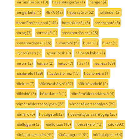
harmonikacső
(10)
hasábburgonya
(1)
henger
(4)
hengerkefe
(1)
HEPA
(48)
hepa szűrő
(62)
hollander
(2)
HomeProfessional
(144)
homlokkerék
(3)
hordozható
(5)
horog
(3)
horzsakő
(1)
hosszbordás szíj
(28)
hosszbordásszíj
(16)
hurkatöltő
(6)
huzal
(1)
huzat
(1)
HydroFresh
(1)
hyperFresh
(3)
hálózati kábel
(1)
három
(2)
hátlap
(2)
hátsó
(7)
ház
(1)
házrész
(63)
húsdaráló
(189)
húsdaráló ház
(15)
húshőmérő
(1)
hőelem
(7)
hőfokszabályzó
(52)
hőfokérzékelő
(4)
hőkioldó
(3)
hőkorlátozó
(1)
hőmérsékletkorlátozó
(4)
hőmérsékletszabályozó
(28)
hőmérsékletszabályzó
(29)
hőmérő
(5)
hőszigetelt
(2)
hőszivattyús szárítógép
(25)
hőállógumi
(2)
hőálló izzó
(15)
hőérzékelő
(13)
hűtő
(393)
hűtőajtó-tartozék
(41)
hűtőajtógumi
(31)
hűtőajtópolc
(34)