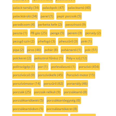
palack-tartály
(34)
palackpolc
(47)
palacktartó
(40)
palacktároló
(34)
panel
(1)
papír porzsák
(5)
paradicsom
(4)
parketta kefe
(2)
passzírozó
(9)
paszta
(1)
PB gáz
(25)
penge
(5)
perem
(3)
persely
(2)
pezsgő szín
(2)
pihefogó
(3)
piheszűrő
(3)
pink
(1)
pipa
(2)
piros
(46)
pohár
(8)
pohártartó
(1)
polc
(51)
polckeret
(2)
polisztirol fűrész
(1)
Poly-v szíj
(12)
polírozógép
(1)
por
(1)
porleválasztó
(1)
porszívó
(454)
porszívócső
(9)
porszívókefe
(45)
Porszívó motor
(15)
porszívómotor
(14)
porszűrő
(62)
portartály
(46)
porzsák
(25)
porzsák nélküli
(9)
porzsáktartó
(8)
porzsáktartóbetét
(5)
porzsáktartóegység
(6)
porzsáktartóidom
(5)
porzsáktartókeret
(8)