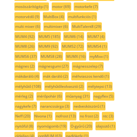
mosószárítógép
(1)
motor
(69)
motorkefe
(7)
motorvédő
(9)
MultiBox
(4)
multifunkciós
(1)
multi mixer
(6)
multimixer
(6)
MultiTalent8
(29)
MUM4
(92)
MUM5
(185)
MUM6
(14)
MUM7
(4)
MUM8
(26)
MUM9
(92)
MUMS2
(72)
MUMS4
(1)
MUMS6
(37)
MUMS8
(28)
MUMX
(16)
myMixx
(1)
mágnes
(2)
mágnesgumi
(27)
mágnesszelep
(7)
mákdaráló
(4)
mák daráló
(2)
méhviaszos kendő
(1)
mélyhűtő
(108)
mélyhűtőleolvasztó
(2)
mélytepsi
(13)
mérleg
(2)
mérőpohár
(6)
műanyag
(31)
nagyflex
(5)
nagykefe
(7)
narancssárga
(3)
nedvesköszörű
(1)
Neff
(20)
Nivona
(1)
nofrost
(13)
no frost
(2)
ntc
(3)
nyitófül
(8)
nyomógomb
(19)
O-gyűrű
(20)
olajsütő
(1)
oldallap
(4)
optiMUM
(63)
padlókefe
(1)