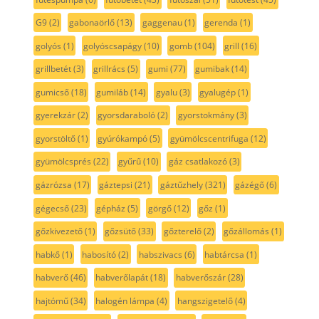
G9
(2)
gabonaörlő
(13)
gaggenau
(1)
gerenda
(1)
golyós
(1)
golyóscsapágy
(10)
gomb
(104)
grill
(16)
grillbetét
(3)
grillrács
(5)
gumi
(77)
gumibak
(14)
gumicső
(18)
gumiláb
(14)
gyalu
(3)
gyalugép
(1)
gyerekzár
(2)
gyorsdaraboló
(2)
gyorstokmány
(3)
gyorstöltő
(1)
gyúrókampó
(5)
gyümölcscentrifuga
(12)
gyümölcsprés
(22)
gyűrű
(10)
gáz csatlakozó
(3)
gázrózsa
(17)
gáztepsi
(21)
gáztűzhely
(321)
gázégő
(6)
gégecső
(23)
gépház
(5)
görgő
(12)
gőz
(1)
gőzkivezető
(1)
gőzsütő
(33)
gőzterelő
(2)
gőzállomás
(1)
habkő
(1)
habosító
(2)
habszivacs
(6)
habtárcsa
(1)
habverő
(46)
habverőlapát
(18)
habverőszár
(28)
hajtómű
(34)
halogén lámpa
(4)
hangszigetelő
(4)