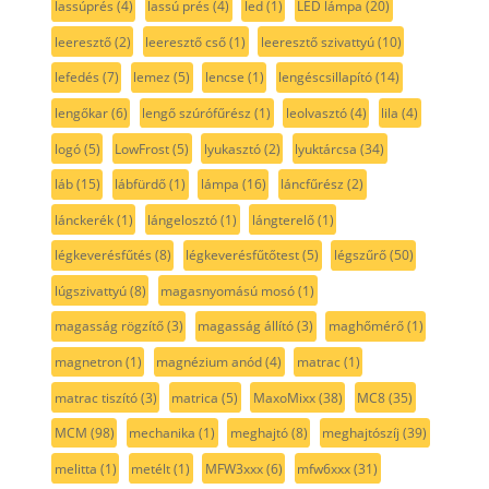
lassúprés
(4)
lassú prés
(4)
led
(1)
LED lámpa
(20)
leeresztő
(2)
leeresztő cső
(1)
leeresztő szivattyú
(10)
lefedés
(7)
lemez
(5)
lencse
(1)
lengéscsillapító
(14)
lengőkar
(6)
lengő szúrófűrész
(1)
leolvasztó
(4)
lila
(4)
logó
(5)
LowFrost
(5)
lyukasztó
(2)
lyuktárcsa
(34)
láb
(15)
lábfürdő
(1)
lámpa
(16)
láncfűrész
(2)
lánckerék
(1)
lángelosztó
(1)
lángterelő
(1)
légkeverésfűtés
(8)
légkeverésfűtőtest
(5)
légszűrő
(50)
lúgszivattyú
(8)
magasnyomású mosó
(1)
magasság rögzítő
(3)
magasság állító
(3)
maghőmérő
(1)
magnetron
(1)
magnézium anód
(4)
matrac
(1)
matrac tiszító
(3)
matrica
(5)
MaxoMixx
(38)
MC8
(35)
MCM
(98)
mechanika
(1)
meghajtó
(8)
meghajtószíj
(39)
melitta
(1)
metélt
(1)
MFW3xxx
(6)
mfw6xxx
(31)