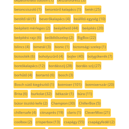
bepattintható sütősín
(1)
beszúrófűrész
(3)
betoncsiszoló
(1)
betontörő kalapács
(1)
betét
(25)
betöltő tál
(1)
beverőkalapács
(4)
beállító egység
(10)
beépített mérleges
(2)
beépíthető
(44)
beépítés
(20)
beépítési rajz
(6)
beőblítőszelep
(2)
BigBox
(22)
bilincs
(4)
bimetál
(3)
bionic
(1)
biztonsági szelep
(1)
biztosíték
(6)
boholyszűrő
(4)
bojler
(40)
bolygókerék
(7)
bontókalapács
(12)
bordásszíj
(28)
bordás szíj
(27)
borhűtő
(4)
bortartó
(6)
bosch
(3)
Bosch sütő kiegészítő
(1)
botmixer
(101)
botmixerszár
(20)
Brita
(6)
burkolat
(32)
békazár
(1)
búra
(11)
bútor tisztító kefe
(2)
Champion
(30)
ChillerBox
(5)
chillersafe
(4)
citrusprés
(19)
claris
(1)
CleverMixx
(21)
coolbox
(2)
crisperbox
(13)
csapágy
(55)
csapágyfedél
(2)