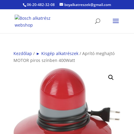
06-20-482-32-08
boyalkatreszek@gmail.com
Kezdőlap
/
► Kisgép alkatrészek
/ Aprító meghajtó
MOTOR piros színben 400Watt