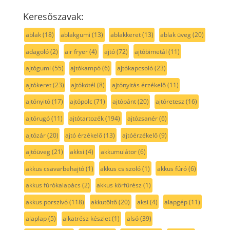
Keresőszavak:
ablak
(18)
ablakgumi
(13)
ablakkeret
(13)
ablak üveg
(20)
adagoló
(2)
air fryer
(4)
ajtó
(72)
ajtóbimetál
(11)
ajtógumi
(55)
ajtókampó
(6)
ajtókapcsoló
(23)
ajtókeret
(23)
ajtókötél
(8)
ajtónyitás érzékelő
(11)
ajtónyitó
(17)
ajtópolc
(71)
ajtópánt
(20)
ajtóretesz
(16)
ajtórugó
(11)
ajtótartozék
(194)
ajtózsanér
(6)
ajtózár
(20)
ajtó érzékelő
(13)
ajtóérzékelő
(9)
ajtóüveg
(21)
akksi
(4)
akkumulátor
(6)
akkus csavarbehajtó
(1)
akkus csiszoló
(1)
akkus fúró
(6)
akkus fúrókalapács
(2)
akkus körfűrész
(1)
akkus porszívó
(118)
akkutöltő
(20)
aksi
(4)
alapgép
(11)
alaplap
(5)
alkatrész készlet
(1)
alsó
(39)