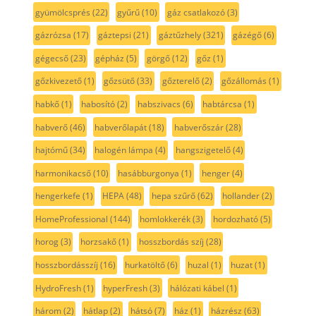
gyümölcsprés
(22)
gyűrű
(10)
gáz csatlakozó
(3)
gázrózsa
(17)
gáztepsi
(21)
gáztűzhely
(321)
gázégő
(6)
gégecső
(23)
gépház
(5)
görgő
(12)
gőz
(1)
gőzkivezető
(1)
gőzsütő
(33)
gőzterelő
(2)
gőzállomás
(1)
habkő
(1)
habosító
(2)
habszivacs
(6)
habtárcsa
(1)
habverő
(46)
habverőlapát
(18)
habverőszár
(28)
hajtómű
(34)
halogén lámpa
(4)
hangszigetelő
(4)
harmonikacső
(10)
hasábburgonya
(1)
henger
(4)
hengerkefe
(1)
HEPA
(48)
hepa szűrő
(62)
hollander
(2)
HomeProfessional
(144)
homlokkerék
(3)
hordozható
(5)
horog
(3)
horzsakő
(1)
hosszbordás szíj
(28)
hosszbordásszíj
(16)
hurkatöltő
(6)
huzal
(1)
huzat
(1)
HydroFresh
(1)
hyperFresh
(3)
hálózati kábel
(1)
három
(2)
hátlap
(2)
hátsó
(7)
ház
(1)
házrész
(63)