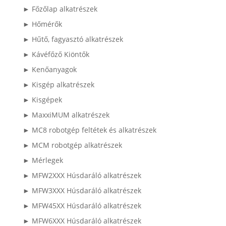
► Főzőlap alkatrészek
► Hőmérők
► Hűtő, fagyasztó alkatrészek
► Kávéfőző Kiöntők
► Kenőanyagok
► Kisgép alkatrészek
► Kisgépek
► MaxxiMUM alkatrészek
► MC8 robotgép feltétek és alkatrészek
► MCM robotgép alkatrészek
► Mérlegek
► MFW2XXX Húsdaráló alkatrészek
► MFW3XXX Húsdaráló alkatrészek
► MFW45XX Húsdaráló alkatrészek
► MFW6XXX Húsdaráló alkatrészek