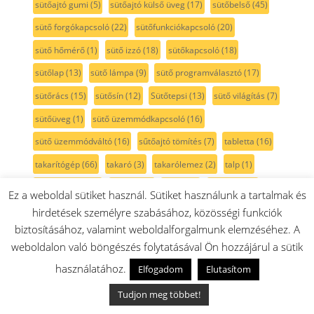
sütőajtó gumi
(5)
sütőajtó külső üveg
(17)
sütőbelső
(45)
sütő forgókapcsoló
(22)
sütőfunkciókapcsoló
(20)
sütő hőmérő
(1)
sütő izzó
(18)
sütőkapcsoló
(18)
sütőlap
(13)
sütő lámpa
(9)
sütő programválasztó
(17)
sütőrács
(15)
sütősín
(12)
Sütőtepsi
(13)
sütő világítás
(7)
sütőüveg
(1)
sütő üzemmódkapcsoló
(16)
sütő üzemmódváltó
(16)
sűtőajtó tömítés
(7)
tabletta
(16)
takarítógép
(66)
takaró
(3)
takarólemez
(2)
talp
(1)
tartozéktáska
(2)
tartály
(82)
tartó
(16)
tassimo
(41)
Ez a weboldal sütiket használ. Sütiket használunk a tartalmak és
TastyMoments
(3)
teafőző
(1)
tejcső
(5)
tejhabosító
(8)
hirdetések személyre szabásához, közösségi funkciók
biztosításához, valamint weboldalforgalmunk elemzéséhez. A
tejtartó
(8)
tekercs
(2)
tekercsfedél
(1)
teleszkópcső
(9)
weboldalon való böngészés folytatásával Ön hozzájárul a sütik
teleszkópos sütősín
(12)
teljesítmény szabályzó
(1)
használatához.
Elfogadom
Elutasítom
tengely
(17)
tepsi
(35)
tepsi fedél
(3)
tepsitartó
(4)
Tudjon meg többet!
termoelem
(7)
termosztát
(18)
tető
(20)
textil porzsák
(2)