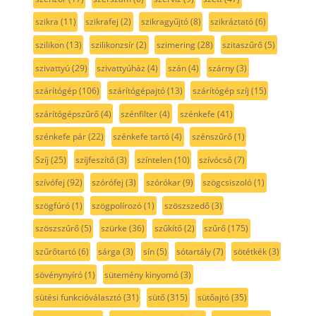
szikra
(11)
szikrafej
(2)
szikragyűjtó
(8)
szikráztató
(6)
szilikon
(13)
szilikonzsír
(2)
szimering
(28)
szitaszűrő
(5)
szivattyú
(29)
szivattyúház
(4)
szán
(4)
szárny
(3)
szárítógép
(106)
szárítógépajtó
(13)
szárítógép szíj
(15)
szárítógépszűrő
(4)
szénfilter
(4)
szénkefe
(41)
szénkefe pár
(22)
szénkefe tartó
(4)
szénszűrő
(1)
Szíj
(25)
szíjfeszítő
(3)
színtelen
(10)
szívócső
(7)
szívófej
(92)
szórófej
(3)
szórókar
(9)
szögcsiszoló
(1)
szögfúró
(1)
szögpolírozó
(1)
szöszszedő
(3)
szöszszűrő
(5)
szürke
(36)
szűkítő
(2)
szűrő
(175)
szűrőtartó
(6)
sárga
(3)
sín
(5)
sótartály
(7)
sötétkék
(3)
sövénynyíró
(1)
sütemény kinyomó
(3)
sütési funkcióválasztó
(31)
sütő
(315)
sütőajtó
(35)