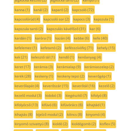
jégkocka készítő
(2)
jégkocka tartó
(2)
kampó
(7)
kanna
(1)
kanál
(2)
kaparó
(2)
kapcsoló
(72)
kapcsolórúd
(4)
kapcsoló sor
(2)
kapocs
(3)
kapszula
(1)
kapszula tartó
(2)
kapszulás kávéfőző
(31)
kar
(6)
kardán
(1)
karóra
(1)
kazán
(4)
kebbe
(6)
kefe
(40)
kefelemez
(1)
kefetartó
(2)
kefésszívófej
(71)
kehely
(15)
kek
(21)
kelesztő tál
(1)
kendő
(1)
kenőanyag
(4)
keret
(17)
kerámia
(3)
kerámialap
(9)
kerámiaszelep
(2)
kerék
(28)
keskeny
(1)
keskeny tepsi
(2)
keverőgép
(1)
keverőlapát
(4)
keverőszár
(15)
keverőtál
(16)
kezelő
(2)
kezelő modul
(3)
kidobó
(3)
kiegészítő
(7)
kifolyó
(8)
kifolyócső
(13)
kifúvó
(6)
kifúvórács
(6)
kihajtád
(1)
kihajtás
(8)
kijelző modul
(2)
kilincs
(8)
kinyomó
(4)
kinyomó szivattyú
(8)
kioldó
(2)
kioldógomb
(2)
kisflex
(5)