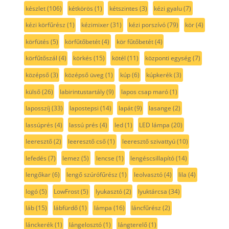
készlet
(106)
kétkörös
(1)
kétszintes
(3)
kézi gyalu
(7)
kézi körfűrész
(1)
kézimixer
(31)
kézi porszívó
(79)
kör
(4)
körfütés
(5)
körfűtőbetét
(4)
kör fűtőbetét
(4)
körfűtőszál
(4)
körkés
(15)
kötél
(11)
központi egység
(7)
középső
(3)
középső üveg
(1)
kúp
(6)
kúpkerék
(3)
külső
(26)
labirintustartály
(9)
lapos csap maró
(1)
laposszíj
(33)
lapostepsi
(14)
lapát
(9)
lasange
(2)
lassúprés
(4)
lassú prés
(4)
led
(1)
LED lámpa
(20)
leeresztő
(2)
leeresztő cső
(1)
leeresztő szivattyú
(10)
lefedés
(7)
lemez
(5)
lencse
(1)
lengéscsillapító
(14)
lengőkar
(6)
lengő szúrófűrész
(1)
leolvasztó
(4)
lila
(4)
logó
(5)
LowFrost
(5)
lyukasztó
(2)
lyuktárcsa
(34)
láb
(15)
lábfürdő
(1)
lámpa
(16)
láncfűrész
(2)
lánckerék
(1)
lángelosztó
(1)
lángterelő
(1)