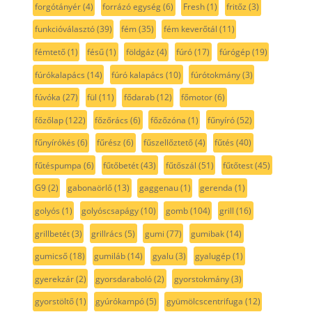
forgótányér
(4)
forrázó egység
(6)
Fresh
(1)
fritőz
(3)
funkcióválasztó
(39)
fém
(35)
fém keverőtál
(11)
fémtető
(1)
fésű
(1)
földgáz
(4)
fúró
(17)
fúrógép
(19)
fúrókalapács
(14)
fúró kalapács
(10)
fúrótokmány
(3)
fúvóka
(27)
fül
(11)
fődarab
(12)
főmotor
(6)
főzőlap
(122)
főzőrács
(6)
főzőzóna
(1)
fűnyíró
(52)
fűnyírókés
(6)
fűrész
(6)
fűszellőztető
(4)
fűtés
(40)
fűtéspumpa
(6)
fűtőbetét
(43)
fűtőszál
(51)
fűtőtest
(45)
G9
(2)
gabonaörlő
(13)
gaggenau
(1)
gerenda
(1)
golyós
(1)
golyóscsapágy
(10)
gomb
(104)
grill
(16)
grillbetét
(3)
grillrács
(5)
gumi
(77)
gumibak
(14)
gumicső
(18)
gumiláb
(14)
gyalu
(3)
gyalugép
(1)
gyerekzár
(2)
gyorsdaraboló
(2)
gyorstokmány
(3)
gyorstöltő
(1)
gyúrókampó
(5)
gyümölcscentrifuga
(12)