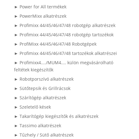
► Power for All termékek
► PowerMixx alkatrészek
► Profimixx 44/45/46/47/48 robotgép alkatrészek
► Profimixx 44/45/46/47/48 robotgép tartozékok
► ProfiMixx 44/45/46/47/48 Robotgépek
► Profimixx 44/45/46/47/48 tartozékok alkatrészei
► Profimixx4..../MUM4.... külön megvásárolható
feltétek kiegészítők
► Robotporszívó alkatrészek
► Sütőtepsik és Grillrácsok
► Szárítógép alkatrészek
► Szeletelő kések
► Takarítógép kiegészítők és alkatrészek
► Tassimo alkatrészek
► Tűzhely / Sütő alkatrészek