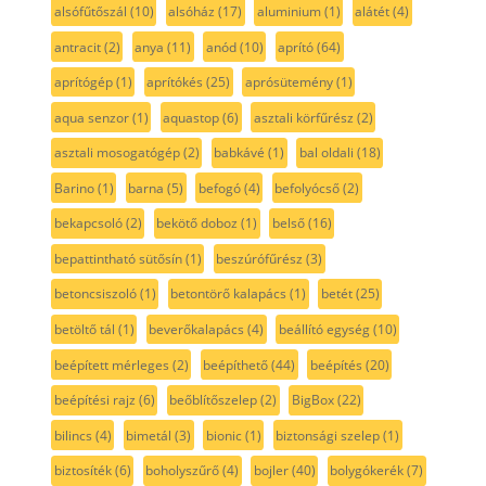
alsófűtőszál
(10)
alsóház
(17)
aluminium
(1)
alátét
(4)
antracit
(2)
anya
(11)
anód
(10)
aprító
(64)
aprítógép
(1)
aprítókés
(25)
aprósütemény
(1)
aqua senzor
(1)
aquastop
(6)
asztali körfűrész
(2)
asztali mosogatógép
(2)
babkávé
(1)
bal oldali
(18)
Barino
(1)
barna
(5)
befogó
(4)
befolyócső
(2)
bekapcsoló
(2)
bekötő doboz
(1)
belső
(16)
bepattintható sütősín
(1)
beszúrófűrész
(3)
betoncsiszoló
(1)
betontörő kalapács
(1)
betét
(25)
betöltő tál
(1)
beverőkalapács
(4)
beállító egység
(10)
beépített mérleges
(2)
beépíthető
(44)
beépítés
(20)
beépítési rajz
(6)
beőblítőszelep
(2)
BigBox
(22)
bilincs
(4)
bimetál
(3)
bionic
(1)
biztonsági szelep
(1)
biztosíték
(6)
boholyszűrő
(4)
bojler
(40)
bolygókerék
(7)