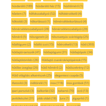
húsdaráló
(189)
húsdaráló ház
(15)
húshőmérő
(1)
hőelem
(7)
hőfokszabályzó
(52)
hőfokérzékelő
(4)
hőkioldó
(3)
hőkorlátozó
(1)
hőmérsékletkorlátozó
(4)
hőmérsékletszabályozó
(28)
hőmérsékletszabályzó
(29)
hőmérő
(5)
hőszigetelt
(2)
hőszivattyús szárítógép
(25)
hőállógumi
(2)
hőálló izzó
(15)
hőérzékelő
(13)
hűtő
(393)
hűtőajtó-tartozék
(41)
hűtőajtógumi
(31)
hűtőajtópolc
(34)
hűtőajtótömítés
(26)
Hűtőajtó zsanérok/ajtópántok
(15)
hűtőbe üveglap
(26)
hűtő hőmérő
(2)
hűtőszekrény
(12)
Hűtő világítás alkatrészek
(25)
idegentest csapda
(5)
illatosító
(3)
indítórelé
(1)
inox
(116)
inox gombok
(51)
ipari porszívó
(3)
italkorlát
(32)
italtartó
(70)
izzó
(13)
javítókészlet
(31)
jobb oldali
(18)
Jura
(1)
jégaprító
(1)