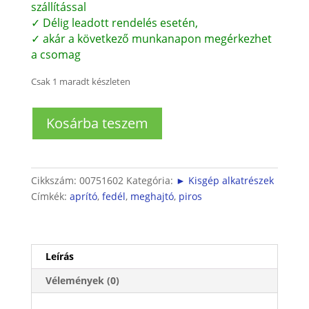
szállítással
✓ Délig leadott rendelés esetén,
✓ akár a következő munkanapon megérkezhet
a csomag
Csak 1 maradt készleten
Aprító
Kosárba teszem
meghajtó
MOTOR
piros
színben
Cikkszám:
00751602
Kategória:
► Kisgép alkatrészek
400Watt
Címkék:
aprító
,
fedél
,
meghajtó
,
piros
mennyiség
Leírás
Vélemények (0)