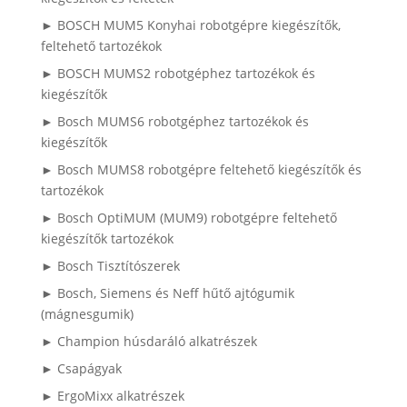
► BOSCH MUM5 Konyhai robotgépre kiegészítők,
feltehető tartozékok
► BOSCH MUMS2 robotgéphez tartozékok és
kiegészítők
► Bosch MUMS6 robotgéphez tartozékok és
kiegészítők
► Bosch MUMS8 robotgépre feltehető kiegészítők és
tartozékok
► Bosch OptiMUM (MUM9) robotgépre feltehető
kiegészítők tartozékok
► Bosch Tisztítószerek
► Bosch, Siemens és Neff hűtő ajtógumik
(mágnesgumik)
► Champion húsdaráló alkatrészek
► Csapágyak
► ErgoMixx alkatrészek