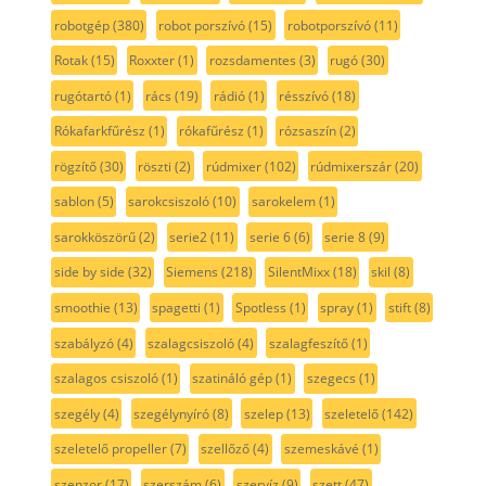
robotgép
(380)
robot porszívó
(15)
robotporszívó
(11)
Rotak
(15)
Roxxter
(1)
rozsdamentes
(3)
rugó
(30)
rugótartó
(1)
rács
(19)
rádió
(1)
résszívó
(18)
Rókafarkfűrész
(1)
rókafűrész
(1)
rózsaszín
(2)
rögzítő
(30)
röszti
(2)
rúdmixer
(102)
rúdmixerszár
(20)
sablon
(5)
sarokcsiszoló
(10)
sarokelem
(1)
sarokköszörű
(2)
serie2
(11)
serie 6
(6)
serie 8
(9)
side by side
(32)
Siemens
(218)
SilentMixx
(18)
skil
(8)
smoothie
(13)
spagetti
(1)
Spotless
(1)
spray
(1)
stift
(8)
szabályzó
(4)
szalagcsiszoló
(4)
szalagfeszítő
(1)
szalagos csiszoló
(1)
szatináló gép
(1)
szegecs
(1)
szegély
(4)
szegélynyíró
(8)
szelep
(13)
szeletelő
(142)
szeletelő propeller
(7)
szellőző
(4)
szemeskávé
(1)
szenzor
(17)
szerszám
(6)
szervíz
(9)
szett
(47)