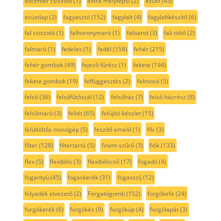
excenter csiszoló
(7)
extra mélytepsi
(2)
ezüst
(45)
ezüstlap
(2)
fagyasztó
(152)
fagylalt
(4)
fagylaltkészítő
(6)
fal csiszoló
(1)
falhoronymaró
(1)
falitartó
(3)
fali töltő
(2)
falmaró
(1)
fedeles
(1)
fedél
(158)
fehér
(215)
fehér gombok
(49)
fejező fűrész
(1)
fekete
(194)
fekete gombok
(19)
felfüggesztés
(2)
felmosó
(5)
felső
(36)
felsőfűtőszál
(12)
felsőház
(7)
felső házrész
(8)
felsőmaró
(3)
feltét
(65)
felújító készlet
(15)
felültöltős mosógép
(5)
feszítő emelő
(1)
filc
(3)
filter
(128)
filtertartó
(5)
finom szűrő
(3)
fiók
(133)
flex
(5)
flexibilis
(3)
flexibiliscső
(17)
fogadó
(4)
fogantyú
(45)
fogaskerék
(31)
fogasszíj
(12)
folyadék elvezető
(2)
Forgatógomb
(152)
forgókefe
(24)
forgókerék
(6)
forgókés
(9)
forgókúp
(4)
forgólapát
(3)