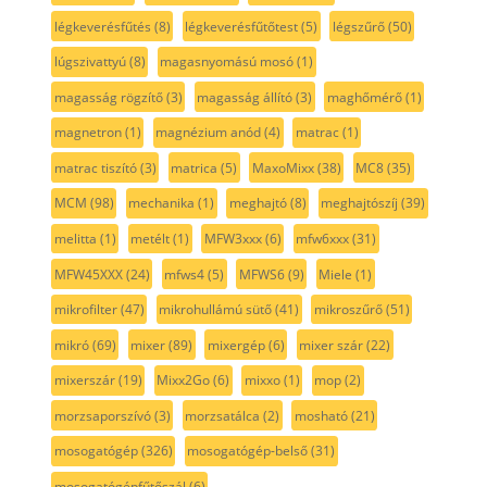
légkeverésfűtés
(8)
légkeverésfűtőtest
(5)
légszűrő
(50)
lúgszivattyú
(8)
magasnyomású mosó
(1)
magasság rögzítő
(3)
magasság állító
(3)
maghőmérő
(1)
magnetron
(1)
magnézium anód
(4)
matrac
(1)
matrac tiszító
(3)
matrica
(5)
MaxoMixx
(38)
MC8
(35)
MCM
(98)
mechanika
(1)
meghajtó
(8)
meghajtószíj
(39)
melitta
(1)
metélt
(1)
MFW3xxx
(6)
mfw6xxx
(31)
MFW45XXX
(24)
mfws4
(5)
MFWS6
(9)
Miele
(1)
mikrofilter
(47)
mikrohullámú sütő
(41)
mikroszűrő
(51)
mikró
(69)
mixer
(89)
mixergép
(6)
mixer szár
(22)
mixerszár
(19)
Mixx2Go
(6)
mixxo
(1)
mop
(2)
morzsaporszívó
(3)
morzsatálca
(2)
mosható
(21)
mosogatógép
(326)
mosogatógép-belső
(31)
mosogatógépfűtőszál
(6)