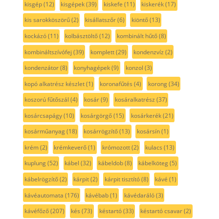
kisgép
(12)
kisgépek
(39)
kiskefe
(11)
kiskerék
(17)
kis sarokköszörű
(2)
kisállatszőr
(6)
kiöntő
(13)
kockázó
(11)
kolbásztöltő
(12)
kombinált hűtő
(8)
kombináltszívófej
(39)
komplett
(29)
kondenzvíz
(2)
kondenzátor
(8)
konyhagépek
(9)
konzol
(3)
kopó alkatrész készlet
(1)
koronafűtés
(4)
korong
(34)
koszorú fűtőszál
(4)
kosár
(9)
kosáralkatrész
(37)
kosárcsapágy
(10)
kosárgörgő
(15)
kosárkerék
(21)
kosárműanyag
(18)
kosárrögzítő
(13)
kosársín
(1)
krém
(2)
krémkeverő
(1)
krómozott
(2)
kulacs
(13)
kuplung
(52)
kábel
(32)
kábeldob
(8)
kábelköteg
(5)
kábelrögzítő
(2)
kárpit
(2)
kárpit tisztító
(8)
kávé
(1)
kávéautomata
(176)
kávébab
(1)
kávédaráló
(3)
kávéfőző
(207)
kés
(73)
késtartó
(33)
késtartó csavar
(2)