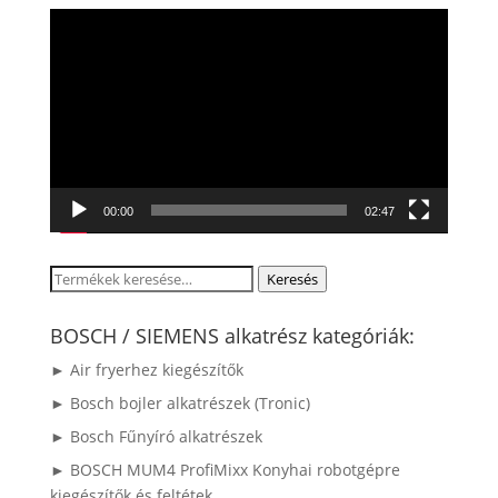
Videólejátszó
00:00
02:47
Keresés
Keresés
a
következőre:
BOSCH / SIEMENS alkatrész kategóriák:
► Air fryerhez kiegészítők
► Bosch bojler alkatrészek (Tronic)
► Bosch Fűnyíró alkatrészek
► BOSCH MUM4 ProfiMixx Konyhai robotgépre
kiegészítők és feltétek