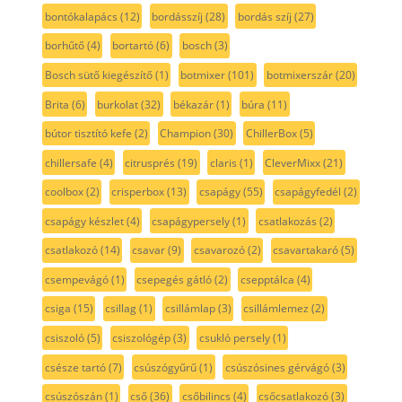
bontókalapács
(12)
bordásszíj
(28)
bordás szíj
(27)
borhűtő
(4)
bortartó
(6)
bosch
(3)
Bosch sütő kiegészítő
(1)
botmixer
(101)
botmixerszár
(20)
Brita
(6)
burkolat
(32)
békazár
(1)
búra
(11)
bútor tisztító kefe
(2)
Champion
(30)
ChillerBox
(5)
chillersafe
(4)
citrusprés
(19)
claris
(1)
CleverMixx
(21)
coolbox
(2)
crisperbox
(13)
csapágy
(55)
csapágyfedél
(2)
csapágy készlet
(4)
csapágypersely
(1)
csatlakozás
(2)
csatlakozó
(14)
csavar
(9)
csavarozó
(2)
csavartakaró
(5)
csempevágó
(1)
csepegés gátló
(2)
csepptálca
(4)
csiga
(15)
csillag
(1)
csillámlap
(3)
csillámlemez
(2)
csiszoló
(5)
csiszológép
(3)
csukló persely
(1)
csésze tartó
(7)
csúszógyűrű
(1)
csúszósines gérvágó
(3)
csúszószán
(1)
cső
(36)
csőbilincs
(4)
csőcsatlakozó
(3)