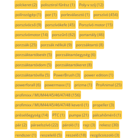
polckeret
(2)
polisztirol fűrész
(1)
Poly-v szíj
(12)
polírozógép
(1)
por
(1)
porleválasztó
(1)
porszívó
(454)
porszívócső
(9)
porszívókefe
(45)
Porszívó motor
(15)
porszívómotor
(14)
porszűrő
(62)
portartály
(46)
porzsák
(25)
porzsák nélküli
(9)
porzsáktartó
(8)
porzsáktartóbetét
(5)
porzsáktartóegység
(6)
porzsáktartóidom
(5)
porzsáktartókeret
(8)
porzsáktartóvilla
(5)
PowerBrush
(3)
power edition
(1)
powerforall
(6)
powermaxx
(1)
prizma
(1)
ProAnimal
(25)
profimixx / MUM44/45/46/47/48
(156)
profimixx / MUM44/45/46/47/48 keverő
(1)
propeller
(3)
préselőegység
(14)
PTC
(1)
pumpa
(21)
pálcahőmérő
(1)
pár
(2)
páraelszívó
(22)
pároló
(1)
rajz
(3)
rekesz
(30)
rendszer
(1)
reszelelő
(5)
reszelő
(18)
rezgőcsiszoló
(3)