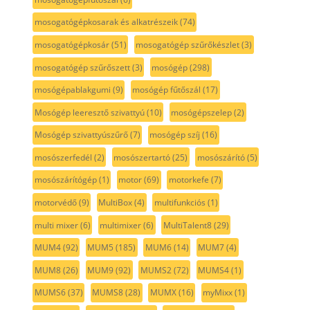
mosogatógépkosarak és alkatrészeik
(74)
mosogatógépkosár
(51)
mosogatógép szűrőkészlet
(3)
mosogatógép szűrőszett
(3)
mosógép
(298)
mosógépablakgumi
(9)
mosógép fűtőszál
(17)
Mosógép leeresztő szivattyú
(10)
mosógépszelep
(2)
Mosógép szivattyúszűrő
(7)
mosógép szíj
(16)
mosószerfedél
(2)
mosószertartó
(25)
mosószárító
(5)
mosószárítógép
(1)
motor
(69)
motorkefe
(7)
motorvédő
(9)
MultiBox
(4)
multifunkciós
(1)
multi mixer
(6)
multimixer
(6)
MultiTalent8
(29)
MUM4
(92)
MUM5
(185)
MUM6
(14)
MUM7
(4)
MUM8
(26)
MUM9
(92)
MUMS2
(72)
MUMS4
(1)
MUMS6
(37)
MUMS8
(28)
MUMX
(16)
myMixx
(1)