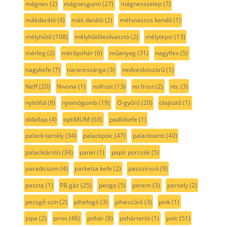
mágnes
(2)
mágnesgumi
(27)
mágnesszelep
(7)
mákdaráló
(4)
mák daráló
(2)
méhviaszos kendő
(1)
mélyhűtő
(108)
mélyhűtőleolvasztó
(2)
mélytepsi
(13)
mérleg
(2)
mérőpohár
(6)
műanyag
(31)
nagyflex
(5)
nagykefe
(7)
narancssárga
(3)
nedvesköszörű
(1)
Neff
(20)
Nivona
(1)
nofrost
(13)
no frost
(2)
ntc
(3)
nyitófül
(8)
nyomógomb
(19)
O-gyűrű
(20)
olajsütő
(1)
oldallap
(4)
optiMUM
(63)
padlókefe
(1)
palack-tartály
(34)
palackpolc
(47)
palacktartó
(40)
palacktároló
(34)
panel
(1)
papír porzsák
(5)
paradicsom
(4)
parketta kefe
(2)
passzírozó
(9)
paszta
(1)
PB gáz
(25)
penge
(5)
perem
(3)
persely
(2)
pezsgő szín
(2)
pihefogó
(3)
piheszűrő
(3)
pink
(1)
pipa
(2)
piros
(46)
pohár
(8)
pohártartó
(1)
polc
(51)