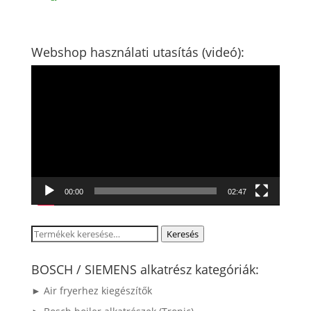
Webshop használati utasítás (videó):
Videólejátszó
00:00
02:47
Keresés
Keresés
a
következőre:
BOSCH / SIEMENS alkatrész kategóriák:
► Air fryerhez kiegészítők