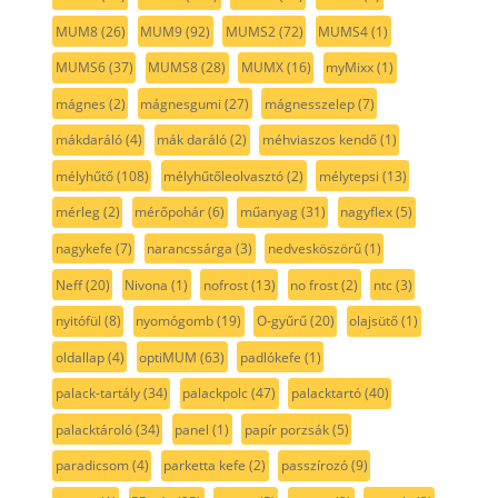
MUM8
(26)
MUM9
(92)
MUMS2
(72)
MUMS4
(1)
MUMS6
(37)
MUMS8
(28)
MUMX
(16)
myMixx
(1)
mágnes
(2)
mágnesgumi
(27)
mágnesszelep
(7)
mákdaráló
(4)
mák daráló
(2)
méhviaszos kendő
(1)
mélyhűtő
(108)
mélyhűtőleolvasztó
(2)
mélytepsi
(13)
mérleg
(2)
mérőpohár
(6)
műanyag
(31)
nagyflex
(5)
nagykefe
(7)
narancssárga
(3)
nedvesköszörű
(1)
Neff
(20)
Nivona
(1)
nofrost
(13)
no frost
(2)
ntc
(3)
nyitófül
(8)
nyomógomb
(19)
O-gyűrű
(20)
olajsütő
(1)
oldallap
(4)
optiMUM
(63)
padlókefe
(1)
palack-tartály
(34)
palackpolc
(47)
palacktartó
(40)
palacktároló
(34)
panel
(1)
papír porzsák
(5)
paradicsom
(4)
parketta kefe
(2)
passzírozó
(9)