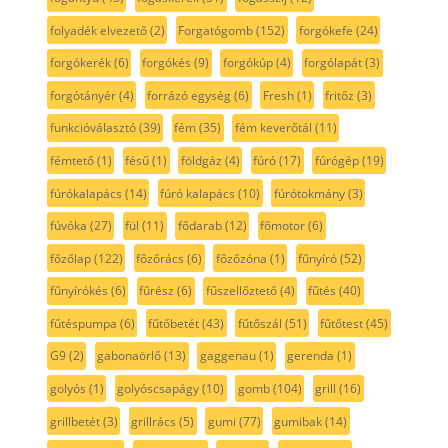
folyadék elvezető
(2)
Forgatógomb
(152)
forgókefe
(24)
forgókerék
(6)
forgókés
(9)
forgókúp
(4)
forgólapát
(3)
forgótányér
(4)
forrázó egység
(6)
Fresh
(1)
fritőz
(3)
funkcióválasztó
(39)
fém
(35)
fém keverőtál
(11)
fémtető
(1)
fésű
(1)
földgáz
(4)
fúró
(17)
fúrógép
(19)
fúrókalapács
(14)
fúró kalapács
(10)
fúrótokmány
(3)
fúvóka
(27)
fül
(11)
fődarab
(12)
főmotor
(6)
főzőlap
(122)
főzőrács
(6)
főzőzóna
(1)
fűnyíró
(52)
fűnyírókés
(6)
fűrész
(6)
fűszellőztető
(4)
fűtés
(40)
fűtéspumpa
(6)
fűtőbetét
(43)
fűtőszál
(51)
fűtőtest
(45)
G9
(2)
gabonaörlő
(13)
gaggenau
(1)
gerenda
(1)
golyós
(1)
golyóscsapágy
(10)
gomb
(104)
grill
(16)
grillbetét
(3)
grillrács
(5)
gumi
(77)
gumibak
(14)