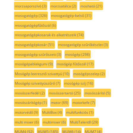
morzsaporszívó
(3)
morzsatálca
(2)
mosható
(21)
mosogatógép
(326)
mosogatógép-belső
(31)
mosogatógépfűtőszál
(6)
mosogatógépkosarak és alkatrészeik
(74)
mosogatógépkosár
(51)
mosogatógép szűrőkészlet
(3)
mosogatógép szűrőszett
(3)
mosógép
(298)
mosógépablakgumi
(9)
mosógép fűtőszál
(17)
Mosógép leeresztő szivattyú
(10)
mosógépszelep
(2)
Mosógép szivattyúszűrő
(7)
mosógép szíj
(16)
mosószerfedél
(2)
mosószertartó
(25)
mosószárító
(5)
mosószárítógép
(1)
motor
(69)
motorkefe
(7)
motorvédő
(9)
MultiBox
(4)
multifunkciós
(1)
multi mixer
(6)
multimixer
(6)
MultiTalent8
(29)
MUM4
(92)
MUM5
(185)
MUM6
(14)
MUM7
(4)