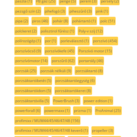
paszta
(1)
PB gáz
(25)
penge
(5)
perem
(3)
persely
(2)
pezsgő szín
(2)
pihefogó
(3)
piheszűrő
(3)
pink
(1)
pipa
(2)
piros
(46)
pohár
(8)
pohártartó
(1)
polc
(51)
polckeret
(2)
polisztirol fűrész
(1)
Poly-v szíj
(12)
polírozógép
(1)
por
(1)
porleválasztó
(1)
porszívó
(454)
porszívócső
(9)
porszívókefe
(45)
Porszívó motor
(15)
porszívómotor
(14)
porszűrő
(62)
portartály
(46)
porzsák
(25)
porzsák nélküli
(9)
porzsáktartó
(8)
porzsáktartóbetét
(5)
porzsáktartóegység
(6)
porzsáktartóidom
(5)
porzsáktartókeret
(8)
porzsáktartóvilla
(5)
PowerBrush
(3)
power edition
(1)
powerforall
(6)
powermaxx
(1)
prizma
(1)
ProAnimal
(25)
profimixx / MUM44/45/46/47/48
(156)
profimixx / MUM44/45/46/47/48 keverő
(1)
propeller
(3)