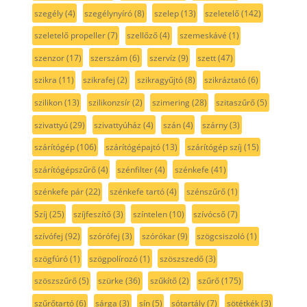
szegély
(4)
szegélynyíró
(8)
szelep
(13)
szeletelő
(142)
szeletelő propeller
(7)
szellőző
(4)
szemeskávé
(1)
szenzor
(17)
szerszám
(6)
szervíz
(9)
szett
(47)
szikra
(11)
szikrafej
(2)
szikragyűjtó
(8)
szikráztató
(6)
szilikon
(13)
szilikonzsír
(2)
szimering
(28)
szitaszűrő
(5)
szivattyú
(29)
szivattyúház
(4)
szán
(4)
szárny
(3)
szárítógép
(106)
szárítógépajtó
(13)
szárítógép szíj
(15)
szárítógépszűrő
(4)
szénfilter
(4)
szénkefe
(41)
szénkefe pár
(22)
szénkefe tartó
(4)
szénszűrő
(1)
Szíj
(25)
szíjfeszítő
(3)
színtelen
(10)
szívócső
(7)
szívófej
(92)
szórófej
(3)
szórókar
(9)
szögcsiszoló
(1)
szögfúró
(1)
szögpolírozó
(1)
szöszszedő
(3)
szöszszűrő
(5)
szürke
(36)
szűkítő
(2)
szűrő
(175)
szűrőtartó
(6)
sárga
(3)
sín
(5)
sótartály
(7)
sötétkék
(3)