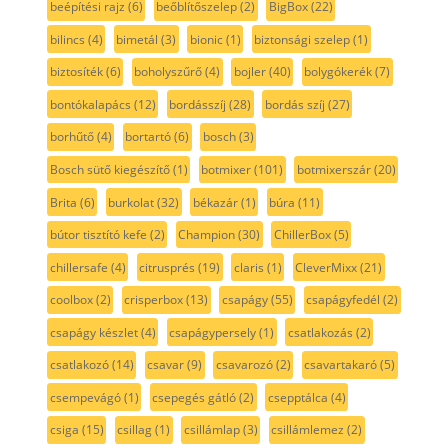
beépítési rajz
(6)
beőblítőszelep
(2)
BigBox
(22)
bilincs
(4)
bimetál
(3)
bionic
(1)
biztonsági szelep
(1)
biztosíték
(6)
boholyszűrő
(4)
bojler
(40)
bolygókerék
(7)
bontókalapács
(12)
bordásszíj
(28)
bordás szíj
(27)
borhűtő
(4)
bortartó
(6)
bosch
(3)
Bosch sütő kiegészítő
(1)
botmixer
(101)
botmixerszár
(20)
Brita
(6)
burkolat
(32)
békazár
(1)
búra
(11)
bútor tisztító kefe
(2)
Champion
(30)
ChillerBox
(5)
chillersafe
(4)
citrusprés
(19)
claris
(1)
CleverMixx
(21)
coolbox
(2)
crisperbox
(13)
csapágy
(55)
csapágyfedél
(2)
csapágy készlet
(4)
csapágypersely
(1)
csatlakozás
(2)
csatlakozó
(14)
csavar
(9)
csavarozó
(2)
csavartakaró
(5)
csempevágó
(1)
csepegés gátló
(2)
csepptálca
(4)
csiga
(15)
csillag
(1)
csillámlap
(3)
csillámlemez
(2)