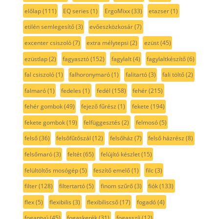
előlap
(111)
EQ series
(1)
ErgoMixx
(33)
etazser
(1)
etilén semlegesítő
(3)
evőeszközkosár
(7)
excenter csiszoló
(7)
extra mélytepsi
(2)
ezüst
(45)
ezüstlap
(2)
fagyasztó
(152)
fagylalt
(4)
fagylaltkészítő
(6)
fal csiszoló
(1)
falhoronymaró
(1)
falitartó
(3)
fali töltő
(2)
falmaró
(1)
fedeles
(1)
fedél
(158)
fehér
(215)
fehér gombok
(49)
fejező fűrész
(1)
fekete
(194)
fekete gombok
(19)
felfüggesztés
(2)
felmosó
(5)
felső
(36)
felsőfűtőszál
(12)
felsőház
(7)
felső házrész
(8)
felsőmaró
(3)
feltét
(65)
felújító készlet
(15)
felültöltős mosógép
(5)
feszítő emelő
(1)
filc
(3)
filter
(128)
filtertartó
(5)
finom szűrő
(3)
fiók
(133)
flex
(5)
flexibilis
(3)
flexibiliscső
(17)
fogadó
(4)
fogantyú
(45)
fogaskerék
(31)
fogasszíj
(12)