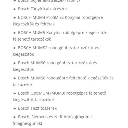
► Bosch bojler alkatrészek (Tronic)
► Bosch Fűnyíró alkatrészek
► BOSCH MUM4 ProfiMixx Konyhai robotgépre
kiegészítők és feltétek
► BOSCH MUM5 Konyhai robotgépre kiegészítők,
feltehető tartozékok
► BOSCH MUMS2 robotgéphez tartozékok és
kiegészítők
► Bosch MUMS6 robotgéphez tartozékok és
kiegészítők
► Bosch MUMS8 robotgépre feltehető kiegészítők és
tartozékok
► Bosch OptiMUM (MUM9) robotgépre feltehető
kiegészítők tartozékok
► Bosch Tisztítószerek
► Bosch, Siemens és Neff hűtő ajtógumik
(mágnesgumik)