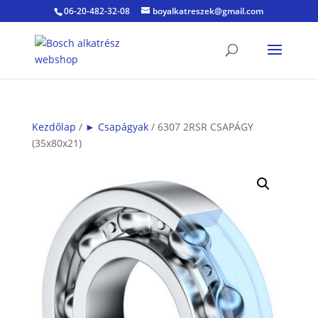
06-20-482-32-08
boyalkatreszek@gmail.com
Kezdőlap
/
► Csapágyak
/ 6307 2RSR CSAPÁGY
(35x80x21)