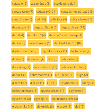
csiszoló
(5)
csiszológép
(3)
csukló persely
(1)
csésze tartó
(7)
csúszógyűrű
(1)
csúszósines gérvágó
(3)
csúszószán
(1)
cső
(36)
csőbilincs
(4)
csőcsatlakozó
(3)
dagasztó
(13)
dagasztólapát
(5)
dagasztószár
(14)
damil
(4)
damiltartó
(4)
daraboló csiszológép
(1)
daráló
(8)
darálóskeksz
(1)
darálóskávéfőző
(89)
digitális hőmérő
(3)
digitális mérleg
(1)
digitális óra
(2)
dióda
(2)
diódaráló
(4)
dob
(9)
dobborda
(2)
dobcsillag
(1)
dobos daráló
(12)
dobos szeletelő
(6)
doboz
(30)
dobtámasztó
(1)
Dr.Fischer
(1)
dugó
(2)
díszcsík
(2)
díszléc
(1)
E14
(1)
EasyRotak
(1)
edény
(4)
edénytartórács
(6)
egyenecsiszoló
(1)
egykörös
(1)
egyszintes
(2)
egység
(1)
elektromos kefe
(3)
elektronika
(46)
elektróda
(3)
elosztó
(2)
első
(2)