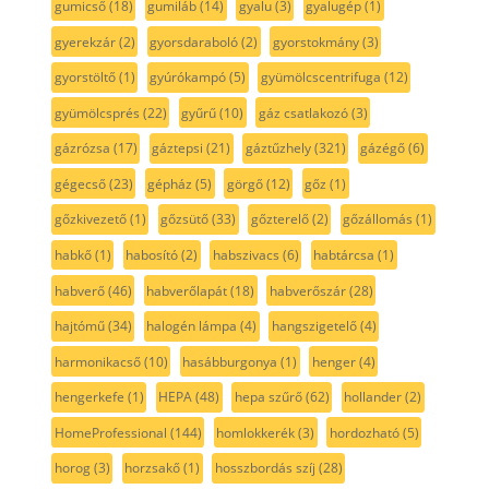
gumicső
(18)
gumiláb
(14)
gyalu
(3)
gyalugép
(1)
gyerekzár
(2)
gyorsdaraboló
(2)
gyorstokmány
(3)
gyorstöltő
(1)
gyúrókampó
(5)
gyümölcscentrifuga
(12)
gyümölcsprés
(22)
gyűrű
(10)
gáz csatlakozó
(3)
gázrózsa
(17)
gáztepsi
(21)
gáztűzhely
(321)
gázégő
(6)
gégecső
(23)
gépház
(5)
görgő
(12)
gőz
(1)
gőzkivezető
(1)
gőzsütő
(33)
gőzterelő
(2)
gőzállomás
(1)
habkő
(1)
habosító
(2)
habszivacs
(6)
habtárcsa
(1)
habverő
(46)
habverőlapát
(18)
habverőszár
(28)
hajtómű
(34)
halogén lámpa
(4)
hangszigetelő
(4)
harmonikacső
(10)
hasábburgonya
(1)
henger
(4)
hengerkefe
(1)
HEPA
(48)
hepa szűrő
(62)
hollander
(2)
HomeProfessional
(144)
homlokkerék
(3)
hordozható
(5)
horog
(3)
horzsakő
(1)
hosszbordás szíj
(28)