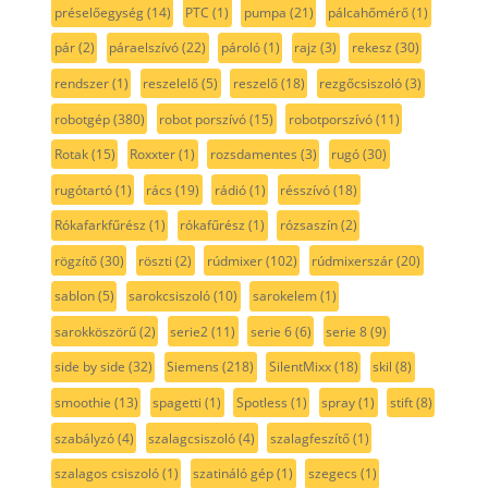
préselőegység
(14)
PTC
(1)
pumpa
(21)
pálcahőmérő
(1)
pár
(2)
páraelszívó
(22)
pároló
(1)
rajz
(3)
rekesz
(30)
rendszer
(1)
reszelelő
(5)
reszelő
(18)
rezgőcsiszoló
(3)
robotgép
(380)
robot porszívó
(15)
robotporszívó
(11)
Rotak
(15)
Roxxter
(1)
rozsdamentes
(3)
rugó
(30)
rugótartó
(1)
rács
(19)
rádió
(1)
résszívó
(18)
Rókafarkfűrész
(1)
rókafűrész
(1)
rózsaszín
(2)
rögzítő
(30)
röszti
(2)
rúdmixer
(102)
rúdmixerszár
(20)
sablon
(5)
sarokcsiszoló
(10)
sarokelem
(1)
sarokköszörű
(2)
serie2
(11)
serie 6
(6)
serie 8
(9)
side by side
(32)
Siemens
(218)
SilentMixx
(18)
skil
(8)
smoothie
(13)
spagetti
(1)
Spotless
(1)
spray
(1)
stift
(8)
szabályzó
(4)
szalagcsiszoló
(4)
szalagfeszítő
(1)
szalagos csiszoló
(1)
szatináló gép
(1)
szegecs
(1)