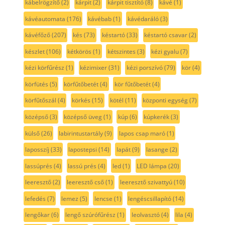
kábelrögzítő
(2)
kárpit
(2)
kárpit tisztító
(8)
kávé
(1)
kávéautomata
(176)
kávébab
(1)
kávédaráló
(3)
kávéfőző
(207)
kés
(73)
késtartó
(33)
késtartó csavar
(2)
készlet
(106)
kétkörös
(1)
kétszintes
(3)
kézi gyalu
(7)
kézi körfűrész
(1)
kézimixer
(31)
kézi porszívó
(79)
kör
(4)
körfütés
(5)
körfűtőbetét
(4)
kör fűtőbetét
(4)
körfűtőszál
(4)
körkés
(15)
kötél
(11)
központi egység
(7)
középső
(3)
középső üveg
(1)
kúp
(6)
kúpkerék
(3)
külső
(26)
labirintustartály
(9)
lapos csap maró
(1)
laposszíj
(33)
lapostepsi
(14)
lapát
(9)
lasange
(2)
lassúprés
(4)
lassú prés
(4)
led
(1)
LED lámpa
(20)
leeresztő
(2)
leeresztő cső
(1)
leeresztő szivattyú
(10)
lefedés
(7)
lemez
(5)
lencse
(1)
lengéscsillapító
(14)
lengőkar
(6)
lengő szúrófűrész
(1)
leolvasztó
(4)
lila
(4)