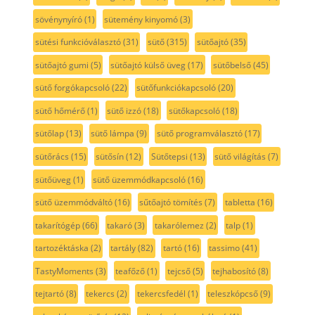
sövénynyíró
(1)
sütemény kinyomó
(3)
sütési funkcióválasztó
(31)
sütő
(315)
sütőajtó
(35)
sütőajtó gumi
(5)
sütőajtó külső üveg
(17)
sütőbelső
(45)
sütő forgókapcsoló
(22)
sütőfunkciókapcsoló
(20)
sütő hőmérő
(1)
sütő izzó
(18)
sütőkapcsoló
(18)
sütőlap
(13)
sütő lámpa
(9)
sütő programválasztó
(17)
sütőrács
(15)
sütősín
(12)
Sütőtepsi
(13)
sütő világítás
(7)
sütőüveg
(1)
sütő üzemmódkapcsoló
(16)
sütő üzemmódváltó
(16)
sűtőajtó tömítés
(7)
tabletta
(16)
takarítógép
(66)
takaró
(3)
takarólemez
(2)
talp
(1)
tartozéktáska
(2)
tartály
(82)
tartó
(16)
tassimo
(41)
TastyMoments
(3)
teafőző
(1)
tejcső
(5)
tejhabosító
(8)
tejtartó
(8)
tekercs
(2)
tekercsfedél
(1)
teleszkópcső
(9)