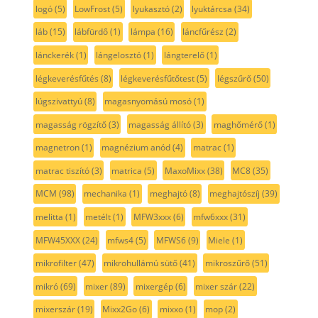
logó
(5)
LowFrost
(5)
lyukasztó
(2)
lyuktárcsa
(34)
láb
(15)
lábfürdő
(1)
lámpa
(16)
láncfűrész
(2)
lánckerék
(1)
lángelosztó
(1)
lángterelő
(1)
légkeverésfűtés
(8)
légkeverésfűtőtest
(5)
légszűrő
(50)
lúgszivattyú
(8)
magasnyomású mosó
(1)
magasság rögzítő
(3)
magasság állító
(3)
maghőmérő
(1)
magnetron
(1)
magnézium anód
(4)
matrac
(1)
matrac tiszító
(3)
matrica
(5)
MaxoMixx
(38)
MC8
(35)
MCM
(98)
mechanika
(1)
meghajtó
(8)
meghajtószíj
(39)
melitta
(1)
metélt
(1)
MFW3xxx
(6)
mfw6xxx
(31)
MFW45XXX
(24)
mfws4
(5)
MFWS6
(9)
Miele
(1)
mikrofilter
(47)
mikrohullámú sütő
(41)
mikroszűrő
(51)
mikró
(69)
mixer
(89)
mixergép
(6)
mixer szár
(22)
mixerszár
(19)
Mixx2Go
(6)
mixxo
(1)
mop
(2)