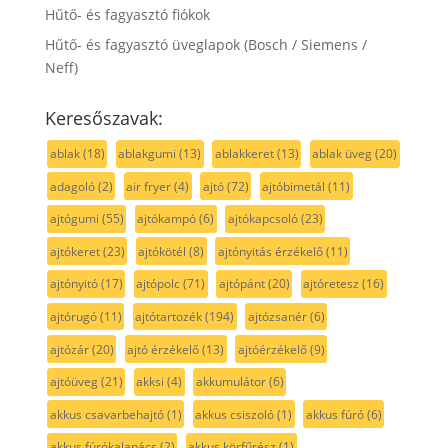
Hűtő- és fagyasztó fiókok
Hűtő- és fagyasztó üveglapok (Bosch / Siemens /
Neff)
Keresőszavak:
ablak
(18)
ablakgumi
(13)
ablakkeret
(13)
ablak üveg
(20)
adagoló
(2)
air fryer
(4)
ajtó
(72)
ajtóbimetál
(11)
ajtógumi
(55)
ajtókampó
(6)
ajtókapcsoló
(23)
ajtókeret
(23)
ajtókötél
(8)
ajtónyitás érzékelő
(11)
ajtónyitó
(17)
ajtópolc
(71)
ajtópánt
(20)
ajtóretesz
(16)
ajtórugó
(11)
ajtótartozék
(194)
ajtózsanér
(6)
ajtózár
(20)
ajtó érzékelő
(13)
ajtóérzékelő
(9)
ajtóüveg
(21)
akksi
(4)
akkumulátor
(6)
akkus csavarbehajtó
(1)
akkus csiszoló
(1)
akkus fúró
(6)
akkus fúrókalapács
(2)
akkus körfűrész
(1)