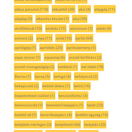
akkus porszívó
(118)
akkutöltő
(20)
aksi
(4)
alapgép
(11)
alaplap
(5)
alkatrész készlet
(1)
alsó
(39)
alsófűtőszál
(10)
alsóház
(17)
aluminium
(1)
alátét
(4)
antracit
(2)
anya
(11)
anód
(10)
aprító
(64)
aprítógép
(1)
aprítókés
(25)
aprósütemény
(1)
aqua senzor
(1)
aquastop
(6)
asztali körfűrész
(2)
asztali mosogatógép
(2)
babkávé
(1)
bal oldali
(18)
Barino
(1)
barna
(5)
befogó
(4)
befolyócső
(2)
bekapcsoló
(2)
bekötő doboz
(1)
belső
(16)
bepattintható sütősín
(1)
beszúrófűrész
(3)
betoncsiszoló
(1)
betontörő kalapács
(1)
betét
(25)
betöltő tál
(1)
beverőkalapács
(4)
beállító egység
(10)
beépített mérleges
(2)
beépíthető
(44)
beépítés
(20)