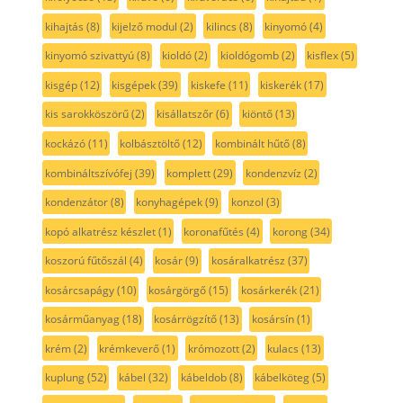
kihajtás
(8)
kijelző modul
(2)
kilincs
(8)
kinyomó
(4)
kinyomó szivattyú
(8)
kioldó
(2)
kioldógomb
(2)
kisflex
(5)
kisgép
(12)
kisgépek
(39)
kiskefe
(11)
kiskerék
(17)
kis sarokköszörű
(2)
kisállatszőr
(6)
kiöntő
(13)
kockázó
(11)
kolbásztöltő
(12)
kombinált hűtő
(8)
kombináltszívófej
(39)
komplett
(29)
kondenzvíz
(2)
kondenzátor
(8)
konyhagépek
(9)
konzol
(3)
kopó alkatrész készlet
(1)
koronafűtés
(4)
korong
(34)
koszorú fűtőszál
(4)
kosár
(9)
kosáralkatrész
(37)
kosárcsapágy
(10)
kosárgörgő
(15)
kosárkerék
(21)
kosárműanyag
(18)
kosárrögzítő
(13)
kosársín
(1)
krém
(2)
krémkeverő
(1)
krómozott
(2)
kulacs
(13)
kuplung
(52)
kábel
(32)
kábeldob
(8)
kábelköteg
(5)