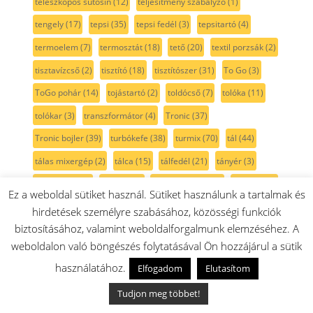
teleszkópos sütősín
(12)
teljesítmény szabályzó
(1)
tengely
(17)
tepsi
(35)
tepsi fedél
(3)
tepsitartó
(4)
termoelem
(7)
termosztát
(18)
tető
(20)
textil porzsák
(2)
tisztavízcső
(2)
tisztító
(18)
tisztítószer
(31)
To Go
(3)
ToGo pohár
(14)
tojástartó
(2)
toldócső
(7)
tolóka
(11)
tolókar
(3)
transzformátor
(4)
Tronic
(37)
Tronic bojler
(39)
turbókefe
(38)
turmix
(70)
tál
(44)
tálas mixergép
(2)
tálca
(15)
tálfedél
(21)
tányér
(3)
tányértartó
(2)
tárcsa
(17)
tészta készítő
(10)
tölcsér
(54)
Ez a weboldal sütiket használ. Sütiket használunk a tartalmak és
töltő
(20)
tömlő
(27)
tömítés
(132)
tömítőszalag
(7)
hirdetések személyre szabásához, közösségi funkciók
biztosításához, valamint weboldalforgalmunk elemzéséhez. A
tömő
(7)
tömőeszköz
(11)
tömőrúd
(11)
törlőkendő
(4)
weboldalon való böngészés folytatásával Ön hozzájárul a sütik
túlfolyó
(1)
tüskesor
(15)
tűzhely
(424)
ufesa
(36)
használatához.
Elfogadom
Elutasítom
univerzális
(6)
univerzális maró
(2)
Unlimited
(89)
Tudjon meg többet!
utántöltő
(2)
v-gyűrű
(2)
v-szíj
(12)
vajtartó
(20)