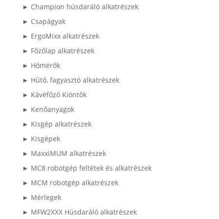
► Champion húsdaráló alkatrészek
► Csapágyak
► ErgoMixx alkatrészek
► Főzőlap alkatrészek
► Hőmérők
► Hűtő, fagyasztó alkatrészek
► Kávéfőző Kiöntők
► Kenőanyagok
► Kisgép alkatrészek
► Kisgépek
► MaxxiMUM alkatrészek
► MC8 robotgép feltétek és alkatrészek
► MCM robotgép alkatrészek
► Mérlegek
► MFW2XXX Húsdaráló alkatrészek