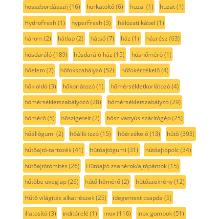
hosszbordásszíj
(16)
hurkatöltő
(6)
huzal
(1)
huzat
(1)
HydroFresh
(1)
hyperFresh
(3)
hálózati kábel
(1)
három
(2)
hátlap
(2)
hátsó
(7)
ház
(1)
házrész
(63)
húsdaráló
(189)
húsdaráló ház
(15)
húshőmérő
(1)
hőelem
(7)
hőfokszabályzó
(52)
hőfokérzékelő
(4)
hőkioldó
(3)
hőkorlátozó
(1)
hőmérsékletkorlátozó
(4)
hőmérsékletszabályozó
(28)
hőmérsékletszabályzó
(29)
hőmérő
(5)
hőszigetelt
(2)
hőszivattyús szárítógép
(25)
hőállógumi
(2)
hőálló izzó
(15)
hőérzékelő
(13)
hűtő
(393)
hűtőajtó-tartozék
(41)
hűtőajtógumi
(31)
hűtőajtópolc
(34)
hűtőajtótömítés
(26)
Hűtőajtó zsanérok/ajtópántok
(15)
hűtőbe üveglap
(26)
hűtő hőmérő
(2)
hűtőszekrény
(12)
Hűtő világítás alkatrészek
(25)
idegentest csapda
(5)
illatosító
(3)
indítórelé
(1)
inox
(116)
inox gombok
(51)