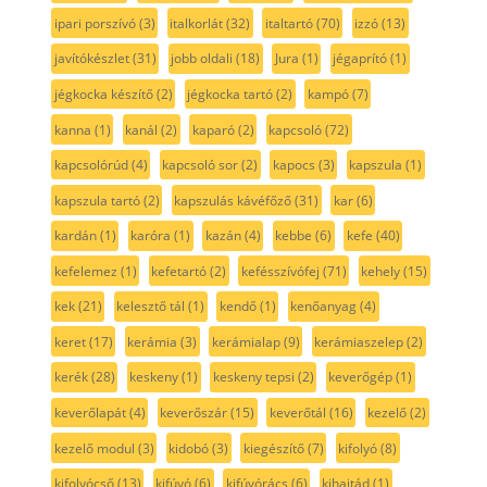
ipari porszívó
(3)
italkorlát
(32)
italtartó
(70)
izzó
(13)
javítókészlet
(31)
jobb oldali
(18)
Jura
(1)
jégaprító
(1)
jégkocka készítő
(2)
jégkocka tartó
(2)
kampó
(7)
kanna
(1)
kanál
(2)
kaparó
(2)
kapcsoló
(72)
kapcsolórúd
(4)
kapcsoló sor
(2)
kapocs
(3)
kapszula
(1)
kapszula tartó
(2)
kapszulás kávéfőző
(31)
kar
(6)
kardán
(1)
karóra
(1)
kazán
(4)
kebbe
(6)
kefe
(40)
kefelemez
(1)
kefetartó
(2)
kefésszívófej
(71)
kehely
(15)
kek
(21)
kelesztő tál
(1)
kendő
(1)
kenőanyag
(4)
keret
(17)
kerámia
(3)
kerámialap
(9)
kerámiaszelep
(2)
kerék
(28)
keskeny
(1)
keskeny tepsi
(2)
keverőgép
(1)
keverőlapát
(4)
keverőszár
(15)
keverőtál
(16)
kezelő
(2)
kezelő modul
(3)
kidobó
(3)
kiegészítő
(7)
kifolyó
(8)
kifolyócső
(13)
kifúvó
(6)
kifúvórács
(6)
kihajtád
(1)