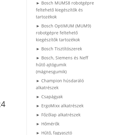
► Bosch MUMS8 robotgépre
feltehető kiegészítők és
tartozékok
► Bosch OptiMUM (MUM9)
robotgépre feltehető
kiegészítők tartozékok
► Bosch Tisztítószerek
► Bosch, Siemens és Neff
hűtő ajtógumik
(mágnesgumik)
► Champion húsdaráló
alkatrészek
► Csapágyak
x4
► ErgoMixx alkatrészek
► Főzőlap alkatrészek
► Hőmérők
► Hűtő, fagyasztó