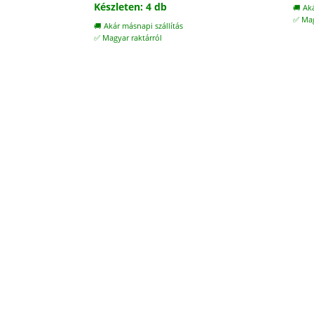
Készleten: 4 db
🚚 Ak
✅ Mag
🚚 Akár másnapi szállítás
✅ Magyar raktárról