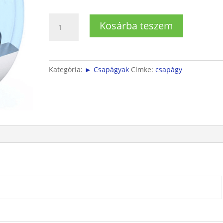
607
Kosárba teszem
2RSR
CSAPÁGY
(7x19x6)
mennyiség
Kategória:
► Csapágyak
Címke:
csapágy