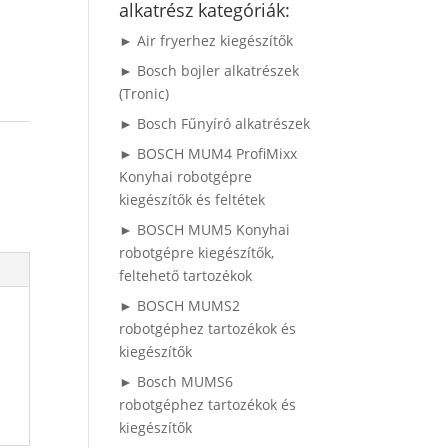
alkatrész kategóriák:
► Air fryerhez kiegészítők
► Bosch bojler alkatrészek
(Tronic)
► Bosch Fűnyíró alkatrészek
► BOSCH MUM4 ProfiMixx
Konyhai robotgépre
kiegészítők és feltétek
► BOSCH MUM5 Konyhai
robotgépre kiegészítők,
feltehető tartozékok
► BOSCH MUMS2
robotgéphez tartozékok és
kiegészítők
► Bosch MUMS6
robotgéphez tartozékok és
kiegészítők