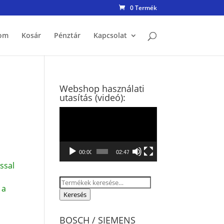
0 Termék
om
Kosár
Pénztár
Kapcsolat
Webshop használati
utasítás (videó):
Videólejátszó
00:00
02:47
ssal
Keresés
 a
a
Keresés
következőre:
BOSCH / SIEMENS