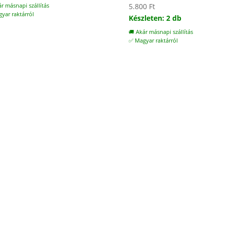
5.800
Ft
ár másnapi szállítás
yar raktárról
Készleten: 2 db
🚚 Akár másnapi szállítás
✅ Magyar raktárról