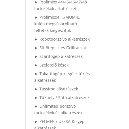
► Profimixx 44/45/46/47/48
tartozékok alkatrészei
► Profimixx4..../MUM4....
külön megvásárolható
feltétek kiegészítők
► Robotporszívó alkatrészek
► Sütőtepsik és Grillrácsok
► Szárítógép alkatrészek
► Szeletelő kések
► Takarítógép kiegészítők és
alkatrészek
► Tassimo alkatrészek
► Tűzhely / Sütő alkatrészek
► Unlimited porszívó
tartozékok és alkatrészek
► ZELMER / UFESA Kisgép
alkatrészek