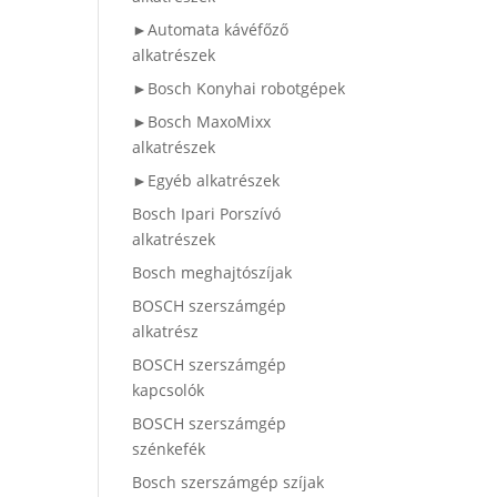
►Automata kávéfőző
alkatrészek
►Bosch Konyhai robotgépek
►Bosch MaxoMixx
alkatrészek
►Egyéb alkatrészek
Bosch Ipari Porszívó
alkatrészek
Bosch meghajtószíjak
BOSCH szerszámgép
alkatrész
BOSCH szerszámgép
kapcsolók
BOSCH szerszámgép
szénkefék
Bosch szerszámgép szíjak