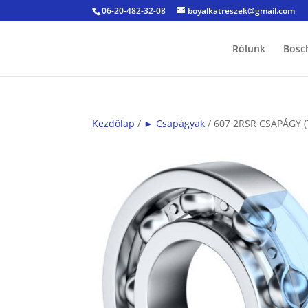
06-20-482-32-08
boyalkatreszek@gmail.com
Rólunk
Bosc
Kezdőlap
/
► Csapágyak
/ 607 2RSR CSAPÁGY (