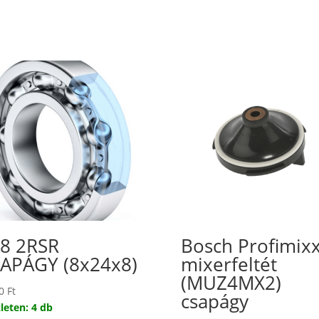
8 2RSR
Bosch Profimix
APÁGY (8x24x8)
mixerfeltét
(MUZ4MX2)
00
Ft
csapágy
leten: 4 db