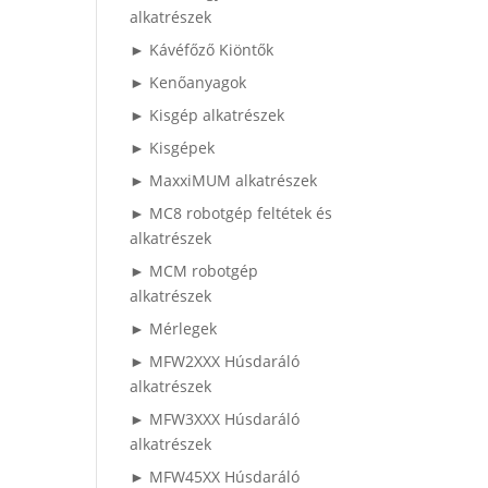
alkatrészek
► Kávéfőző Kiöntők
► Kenőanyagok
► Kisgép alkatrészek
► Kisgépek
► MaxxiMUM alkatrészek
► MC8 robotgép feltétek és
alkatrészek
► MCM robotgép
alkatrészek
► Mérlegek
► MFW2XXX Húsdaráló
alkatrészek
► MFW3XXX Húsdaráló
alkatrészek
► MFW45XX Húsdaráló