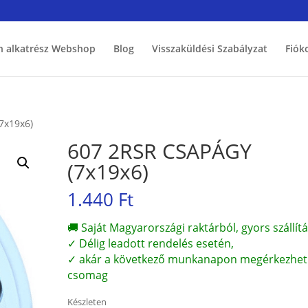
h alkatrész Webshop
Blog
Visszaküldési Szabályzat
Fiók
7x19x6)
607 2RSR CSAPÁGY
(7x19x6)
1.440
Ft
🚚 Saját Magyarországi raktárból, gyors szállítá
✓ Délig leadott rendelés esetén,
✓ akár a következő munkanapon megérkezhet
csomag
Készleten