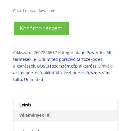
Csak 1 maradt készleten
POWER
Kosárba teszem
FOR
ALL
töltő
(UNLIMITED
Cikkszám:
2607226517
Kategóriák:
► Power for All
porszívókhoz
termékek
,
► Unlimited porszívó tartozékok és
is)
alkatrészek
,
BOSCH szerszámgép alkatrész
Címkék:
mennyiség
akkus porszívó
,
akkutöltő
,
kézi porszívó
,
szerszám
,
töltő
,
Unlimited
Leírás
Vélemények (0)