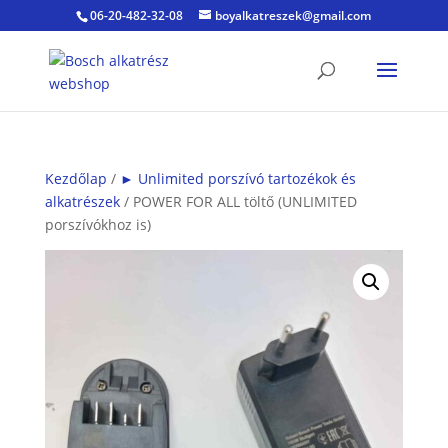
06-20-482-32-08
boyalkatreszek@gmail.com
Kezdőlap
/
► Unlimited porszívó tartozékok és
alkatrészek
/ POWER FOR ALL töltő (UNLIMITED
porszívókhoz is)