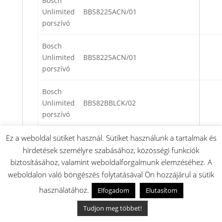
Bosch
Unlimited
BBS8225ACN/01
porszívó
Bosch
Unlimited
BBS8225ACN/01
porszívó
Bosch
Unlimited
BBS82BBLCK/02
porszívó
Bosch
Ez a weboldal sütiket használ. Sütiket használunk a tartalmak és
Unlimited
BBS82BBLCK/02
hirdetések személyre szabásához, közösségi funkciók
porszívó
biztosításához, valamint weboldalforgalmunk elemzéséhez. A
weboldalon való böngészés folytatásával Ön hozzájárul a sütik
Bosch
használatához.
Elfogadom
Elutasítom
Unlimited
BBS82BGREY/02
porszívó
Tudjon meg többet!