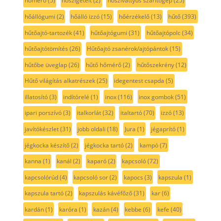
hőmérő
(5)
hőszigetelt
(2)
hőszivattyús szárítógép
(25)
hőállógumi
(2)
hőálló izzó
(15)
hőérzékelő
(13)
hűtő
(393)
hűtőajtó-tartozék
(41)
hűtőajtógumi
(31)
hűtőajtópolc
(34)
hűtőajtótömítés
(26)
Hűtőajtó zsanérok/ajtópántok
(15)
hűtőbe üveglap
(26)
hűtő hőmérő
(2)
hűtőszekrény
(12)
Hűtő világítás alkatrészek
(25)
idegentest csapda
(5)
illatosító
(3)
indítórelé
(1)
inox
(116)
inox gombok
(51)
ipari porszívó
(3)
italkorlát
(32)
italtartó
(70)
izzó
(13)
javítókészlet
(31)
jobb oldali
(18)
Jura
(1)
jégaprító
(1)
jégkocka készítő
(2)
jégkocka tartó
(2)
kampó
(7)
kanna
(1)
kanál
(2)
kaparó
(2)
kapcsoló
(72)
kapcsolórúd
(4)
kapcsoló sor
(2)
kapocs
(3)
kapszula
(1)
kapszula tartó
(2)
kapszulás kávéfőző
(31)
kar
(6)
kardán
(1)
karóra
(1)
kazán
(4)
kebbe
(6)
kefe
(40)