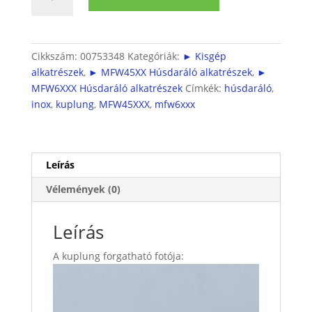
MFW45
Húsdaráló
kuplung
mennyiség
Cikkszám:
00753348
Kategóriák:
► Kisgép
alkatrészek
,
► MFW45XX Húsdaráló alkatrészek
,
►
MFW6XXX Húsdaráló alkatrészek
Címkék:
húsdaráló
,
inox
,
kuplung
,
MFW45XXX
,
mfw6xxx
Leírás
Vélemények (0)
Leírás
A kuplung forgatható fotója: