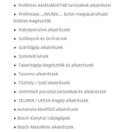
► Profimixx 44/45/46/47/48 tartozékok alkatrészei
► Profimixx4..../MUM4.... külön megvásárolható
feltétek kiegészítők
► Robotporszívó alkatrészek
► Sütőtepsik és Grillrácsok
► Szárítógép alkatrészek
► Szeletelő kések
► Takarítógép kiegészítők és alkatrészek
► Tassimo alkatrészek
► Tűzhely / Sütő alkatrészek
► Unlimited porszívó tartozékok és alkatrészek
► ZELMER / UFESA Kisgép alkatrészek
►Automata kávéfőző alkatrészek
►Bosch Konyhai robotgépek
►Bosch MaxoMixx alkatrészek