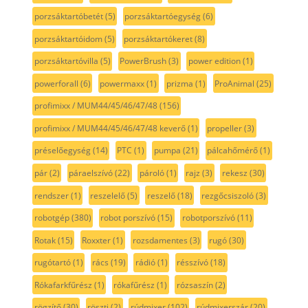
porzsáktartóbetét
(5)
porzsáktartóegység
(6)
porzsáktartóidom
(5)
porzsáktartókeret
(8)
porzsáktartóvilla
(5)
PowerBrush
(3)
power edition
(1)
powerforall
(6)
powermaxx
(1)
prizma
(1)
ProAnimal
(25)
profimixx / MUM44/45/46/47/48
(156)
profimixx / MUM44/45/46/47/48 keverő
(1)
propeller
(3)
préselőegység
(14)
PTC
(1)
pumpa
(21)
pálcahőmérő
(1)
pár
(2)
páraelszívó
(22)
pároló
(1)
rajz
(3)
rekesz
(30)
rendszer
(1)
reszelelő
(5)
reszelő
(18)
rezgőcsiszoló
(3)
robotgép
(380)
robot porszívó
(15)
robotporszívó
(11)
Rotak
(15)
Roxxter
(1)
rozsdamentes
(3)
rugó
(30)
rugótartó
(1)
rács
(19)
rádió
(1)
résszívó
(18)
Rókafarkfűrész
(1)
rókafűrész
(1)
rózsaszín
(2)
rögzítő
(30)
röszti
(2)
rúdmixer
(102)
rúdmixerszár
(20)