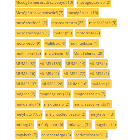
Mosógép leeresztő szivattyú
(10)
mosógépszelep
(2)
Mosógép szivattyúszűrő
(7)
mosógép szíj
(16)
mosószerfedél
(2)
mosószertartó
(25)
mosószárító
(5)
mosószárítógép
(1)
motor
(69)
motorkefe
(7)
motorvédő
(9)
MultiBox
(4)
multifunkciós
(1)
multi mixer
(6)
multimixer
(6)
MultiTalent8
(29)
MUM4
(92)
MUM5
(185)
MUM6
(14)
MUM7
(4)
MUM8
(26)
MUM9
(92)
MUMS2
(72)
MUMS4
(1)
MUMS6
(37)
MUMS8
(28)
MUMX
(16)
myMixx
(1)
mágnes
(2)
mágnesgumi
(27)
mágnesszelep
(7)
mákdaráló
(4)
mák daráló
(2)
méhviaszos kendő
(1)
mélyhűtő
(108)
mélyhűtőleolvasztó
(2)
mélytepsi
(13)
mérleg
(2)
mérőpohár
(6)
műanyag
(31)
nagyflex
(5)
nagykefe
(7)
narancssárga
(3)
nedvesköszörű
(1)