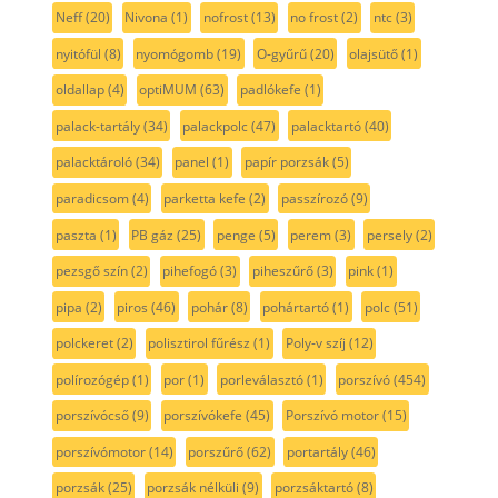
Neff
(20)
Nivona
(1)
nofrost
(13)
no frost
(2)
ntc
(3)
nyitófül
(8)
nyomógomb
(19)
O-gyűrű
(20)
olajsütő
(1)
oldallap
(4)
optiMUM
(63)
padlókefe
(1)
palack-tartály
(34)
palackpolc
(47)
palacktartó
(40)
palacktároló
(34)
panel
(1)
papír porzsák
(5)
paradicsom
(4)
parketta kefe
(2)
passzírozó
(9)
paszta
(1)
PB gáz
(25)
penge
(5)
perem
(3)
persely
(2)
pezsgő szín
(2)
pihefogó
(3)
piheszűrő
(3)
pink
(1)
pipa
(2)
piros
(46)
pohár
(8)
pohártartó
(1)
polc
(51)
polckeret
(2)
polisztirol fűrész
(1)
Poly-v szíj
(12)
polírozógép
(1)
por
(1)
porleválasztó
(1)
porszívó
(454)
porszívócső
(9)
porszívókefe
(45)
Porszívó motor
(15)
porszívómotor
(14)
porszűrő
(62)
portartály
(46)
porzsák
(25)
porzsák nélküli
(9)
porzsáktartó
(8)