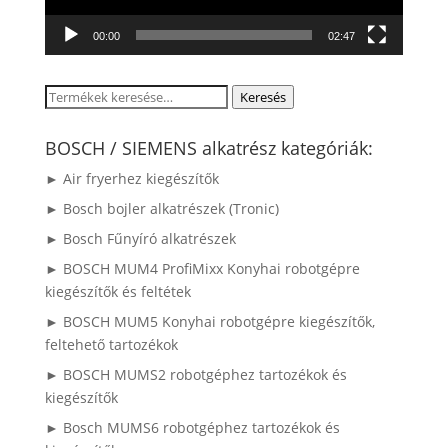
00:00
02:47
Keresés
Keresés
a
következőre:
BOSCH / SIEMENS alkatrész kategóriák:
► Air fryerhez kiegészítők
► Bosch bojler alkatrészek (Tronic)
► Bosch Fűnyíró alkatrészek
► BOSCH MUM4 ProfiMixx Konyhai robotgépre
kiegészítők és feltétek
► BOSCH MUM5 Konyhai robotgépre kiegészítők,
feltehető tartozékok
► BOSCH MUMS2 robotgéphez tartozékok és
kiegészítők
► Bosch MUMS6 robotgéphez tartozékok és