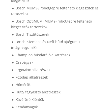
kiegészítők
► Bosch MUMS8 robotgépre feltehető kiegészítők és
tartozékok
► Bosch OptiMUM (MUM9) robotgépre feltehető
kiegészítők tartozékok
► Bosch Tisztítószerek
► Bosch, Siemens és Neff hűtő ajtógumik
(mágnesgumik)
► Champion húsdaráló alkatrészek
► Csapágyak
► ErgoMixx alkatrészek
► Főzőlap alkatrészek
► Hőmérők
► Hűtő, fagyasztó alkatrészek
► Kávéfőző Kiöntők
► Kenőanyagok