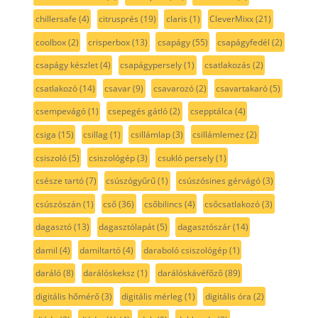
chillersafe
(4)
citrusprés
(19)
claris
(1)
CleverMixx
(21)
coolbox
(2)
crisperbox
(13)
csapágy
(55)
csapágyfedél
(2)
csapágy készlet
(4)
csapágypersely
(1)
csatlakozás
(2)
csatlakozó
(14)
csavar
(9)
csavarozó
(2)
csavartakaró
(5)
csempevágó
(1)
csepegés gátló
(2)
csepptálca
(4)
csiga
(15)
csillag
(1)
csillámlap
(3)
csillámlemez
(2)
csiszoló
(5)
csiszológép
(3)
csukló persely
(1)
csésze tartó
(7)
csúszógyűrű
(1)
csúszósines gérvágó
(3)
csúszószán
(1)
cső
(36)
csőbilincs
(4)
csőcsatlakozó
(3)
dagasztó
(13)
dagasztólapát
(5)
dagasztószár
(14)
damil
(4)
damiltartó
(4)
daraboló csiszológép
(1)
daráló
(8)
darálóskeksz
(1)
darálóskávéfőző
(89)
digitális hőmérő
(3)
digitális mérleg
(1)
digitális óra
(2)