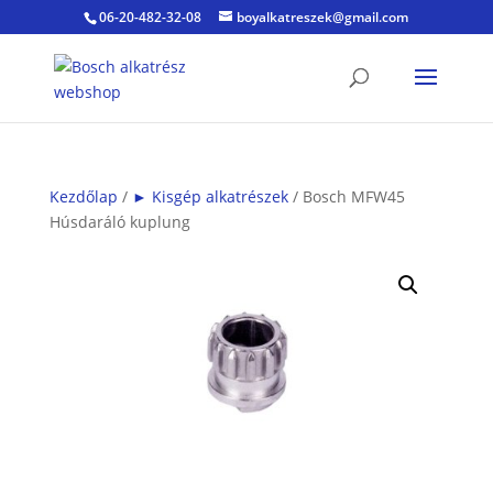
06-20-482-32-08
boyalkatreszek@gmail.com
Kezdőlap
/
► Kisgép alkatrészek
/ Bosch MFW45
Húsdaráló kuplung