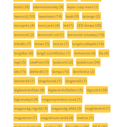
külső
(26)
labirintustartály
(9)
lapos csap maró
(1)
laposszíj
(33)
lapostepsi
(14)
lapát
(9)
lasange
(2)
lassúprés
(4)
lassú prés
(4)
led
(1)
LED lámpa
(20)
leeresztő
(2)
leeresztő cső
(1)
leeresztő szivattyú
(10)
lefedés
(7)
lemez
(5)
lencse
(1)
lengéscsillapító
(14)
lengőkar
(6)
lengő szúrófűrész
(1)
leolvasztó
(4)
lila
(4)
logó
(5)
LowFrost
(5)
lyukasztó
(2)
lyuktárcsa
(34)
láb
(15)
lábfürdő
(1)
lámpa
(16)
láncfűrész
(2)
lánckerék
(1)
lángelosztó
(1)
lángterelő
(1)
légkeverésfűtés
(8)
légkeverésfűtőtest
(5)
légszűrő
(50)
lúgszivattyú
(8)
magasnyomású mosó
(1)
magasság rögzítő
(3)
magasság állító
(3)
maghőmérő
(1)
magnetron
(1)
magnézium anód
(4)
matrac
(1)
matrac tiszító
(3)
matrica
(5)
MaxoMixx
(38)
MC8
(35)