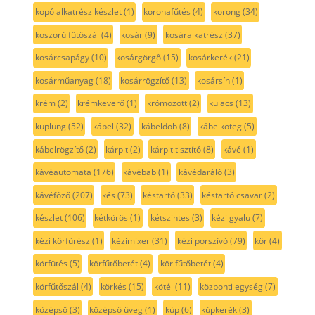
kopó alkatrész készlet
(1)
koronafűtés
(4)
korong
(34)
koszorú fűtőszál
(4)
kosár
(9)
kosáralkatrész
(37)
kosárcsapágy
(10)
kosárgörgő
(15)
kosárkerék
(21)
kosárműanyag
(18)
kosárrögzítő
(13)
kosársín
(1)
krém
(2)
krémkeverő
(1)
krómozott
(2)
kulacs
(13)
kuplung
(52)
kábel
(32)
kábeldob
(8)
kábelköteg
(5)
kábelrögzítő
(2)
kárpit
(2)
kárpit tisztító
(8)
kávé
(1)
kávéautomata
(176)
kávébab
(1)
kávédaráló
(3)
kávéfőző
(207)
kés
(73)
késtartó
(33)
késtartó csavar
(2)
készlet
(106)
kétkörös
(1)
kétszintes
(3)
kézi gyalu
(7)
kézi körfűrész
(1)
kézimixer
(31)
kézi porszívó
(79)
kör
(4)
körfütés
(5)
körfűtőbetét
(4)
kör fűtőbetét
(4)
körfűtőszál
(4)
körkés
(15)
kötél
(11)
központi egység
(7)
középső
(3)
középső üveg
(1)
kúp
(6)
kúpkerék
(3)