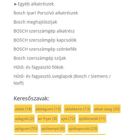
►Egyéb alkatrészek
Bosch Ipari Porszívó alkatrészek
Bosch meghajtószíjak
BOSCH szerszámgép alkatrész
BOSCH szerszámgép kapcsolók
BOSCH szerszámgép szénkefék
Bosch szerszámgép szíjak
Hűtő- és fagyasztó fiókok
Hűtő- és fagyasztó üveglapok (Bosch / Siemens /
Neff)
Keresőszavak:
ablak
(18)
ablakgumi
(13)
ablakkeret
(13)
ablak üveg
(20)
adagoló
(2)
air fryer
(4)
ajtó
(72)
ajtóbimetál
(11)
ajtógumi
(55)
ajtókampó
(6)
ajtókapcsoló
(23)