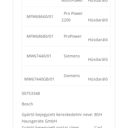
MultiPower
Húsdaráló
Pro Power
MFW68660/01
2200
Húsdaráló
MFW68680/01
ProPower
Húsdaráló
MW67440/01
Siemens
Húsdaráló
Siemens
MW67440GB/01
Húsdaráló
00753348
Bosch
Gyártó bejegyzett kereskedelmi neve: BSH
Hausgeräte GmbH
Gyártó bejegyzett postai címe: Carl-