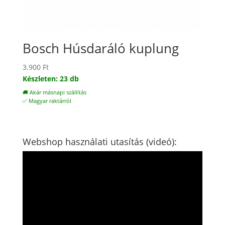
Bosch Húsdaráló kuplung
3.900
Ft
Készleten: 23 db
🚚 Akár másnapi szállítás
✅ Magyar raktárról
Webshop használati utasítás (videó):
Videólejátszó