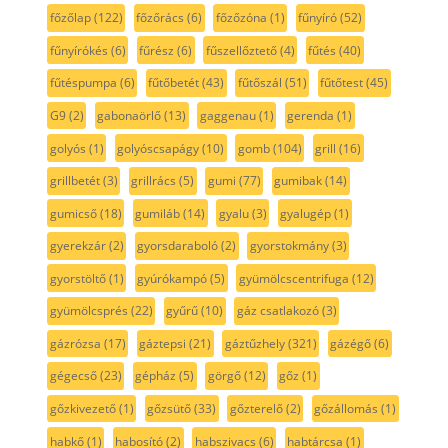
főzőlap
(122)
főzőrács
(6)
főzőzóna
(1)
fűnyíró
(52)
fűnyírókés
(6)
fűrész
(6)
fűszellőztető
(4)
fűtés
(40)
fűtéspumpa
(6)
fűtőbetét
(43)
fűtőszál
(51)
fűtőtest
(45)
G9
(2)
gabonaörlő
(13)
gaggenau
(1)
gerenda
(1)
golyós
(1)
golyóscsapágy
(10)
gomb
(104)
grill
(16)
grillbetét
(3)
grillrács
(5)
gumi
(77)
gumibak
(14)
gumicső
(18)
gumiláb
(14)
gyalu
(3)
gyalugép
(1)
gyerekzár
(2)
gyorsdaraboló
(2)
gyorstokmány
(3)
gyorstöltő
(1)
gyúrókampó
(5)
gyümölcscentrifuga
(12)
gyümölcsprés
(22)
gyűrű
(10)
gáz csatlakozó
(3)
gázrózsa
(17)
gáztepsi
(21)
gáztűzhely
(321)
gázégő
(6)
gégecső
(23)
gépház
(5)
görgő
(12)
gőz
(1)
gőzkivezető
(1)
gőzsütő
(33)
gőzterelő
(2)
gőzállomás
(1)
habkő
(1)
habosító
(2)
habszivacs
(6)
habtárcsa
(1)