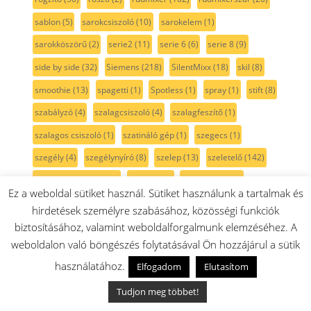
sablon
(5)
sarokcsiszoló
(10)
sarokelem
(1)
sarokköszörű
(2)
serie2
(11)
serie 6
(6)
serie 8
(9)
side by side
(32)
Siemens
(218)
SilentMixx
(18)
skil
(8)
smoothie
(13)
spagetti
(1)
Spotless
(1)
spray
(1)
stift
(8)
szabályzó
(4)
szalagcsiszoló
(4)
szalagfeszítő
(1)
szalagos csiszoló
(1)
szatináló gép
(1)
szegecs
(1)
szegély
(4)
szegélynyíró
(8)
szelep
(13)
szeletelő
(142)
szeletelő propeller
(7)
szellőző
(4)
szemeskávé
(1)
Ez a weboldal sütiket használ. Sütiket használunk a tartalmak és
szenzor
(17)
szerszám
(6)
szervíz
(9)
szett
(47)
hirdetések személyre szabásához, közösségi funkciók
szikra
(11)
szikrafej
(2)
szikragyűjtó
(8)
szikráztató
(6)
biztosításához, valamint weboldalforgalmunk elemzéséhez. A
weboldalon való böngészés folytatásával Ön hozzájárul a sütik
szilikon
(13)
szilikonzsír
(2)
szimering
(28)
szitaszűrő
(5)
használatához.
Elfogadom
Elutasítom
szivattyú
(29)
szivattyúház
(4)
szán
(4)
szárny
(3)
Tudjon meg többet!
szárítógép
(106)
szárítógépajtó
(13)
szárítógép szíj
(15)