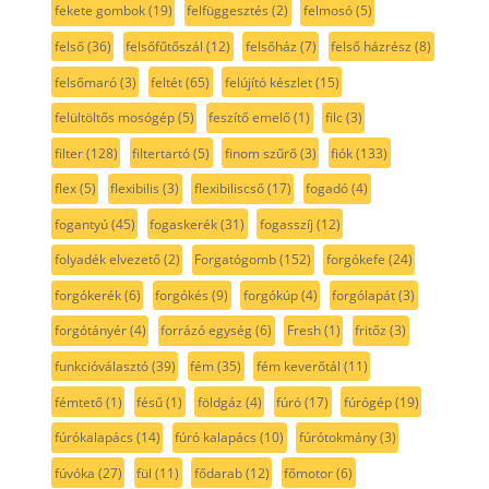
fekete gombok
(19)
felfüggesztés
(2)
felmosó
(5)
felső
(36)
felsőfűtőszál
(12)
felsőház
(7)
felső házrész
(8)
felsőmaró
(3)
feltét
(65)
felújító készlet
(15)
felültöltős mosógép
(5)
feszítő emelő
(1)
filc
(3)
filter
(128)
filtertartó
(5)
finom szűrő
(3)
fiók
(133)
flex
(5)
flexibilis
(3)
flexibiliscső
(17)
fogadó
(4)
fogantyú
(45)
fogaskerék
(31)
fogasszíj
(12)
folyadék elvezető
(2)
Forgatógomb
(152)
forgókefe
(24)
forgókerék
(6)
forgókés
(9)
forgókúp
(4)
forgólapát
(3)
forgótányér
(4)
forrázó egység
(6)
Fresh
(1)
fritőz
(3)
funkcióválasztó
(39)
fém
(35)
fém keverőtál
(11)
fémtető
(1)
fésű
(1)
földgáz
(4)
fúró
(17)
fúrógép
(19)
fúrókalapács
(14)
fúró kalapács
(10)
fúrótokmány
(3)
fúvóka
(27)
fül
(11)
fődarab
(12)
főmotor
(6)