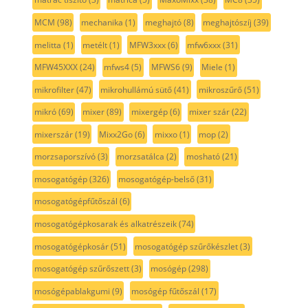
MCM
(98)
mechanika
(1)
meghajtó
(8)
meghajtószíj
(39)
melitta
(1)
metélt
(1)
MFW3xxx
(6)
mfw6xxx
(31)
MFW45XXX
(24)
mfws4
(5)
MFWS6
(9)
Miele
(1)
mikrofilter
(47)
mikrohullámú sütő
(41)
mikroszűrő
(51)
mikró
(69)
mixer
(89)
mixergép
(6)
mixer szár
(22)
mixerszár
(19)
Mixx2Go
(6)
mixxo
(1)
mop
(2)
morzsaporszívó
(3)
morzsatálca
(2)
mosható
(21)
mosogatógép
(326)
mosogatógép-belső
(31)
mosogatógépfűtőszál
(6)
mosogatógépkosarak és alkatrészeik
(74)
mosogatógépkosár
(51)
mosogatógép szűrőkészlet
(3)
mosogatógép szűrőszett
(3)
mosógép
(298)
mosógépablakgumi
(9)
mosógép fűtőszál
(17)