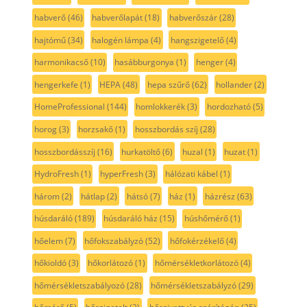
habverő
(46)
habverőlapát
(18)
habverőszár
(28)
hajtómű
(34)
halogén lámpa
(4)
hangszigetelő
(4)
harmonikacső
(10)
hasábburgonya
(1)
henger
(4)
hengerkefe
(1)
HEPA
(48)
hepa szűrő
(62)
hollander
(2)
HomeProfessional
(144)
homlokkerék
(3)
hordozható
(5)
horog
(3)
horzsakő
(1)
hosszbordás szíj
(28)
hosszbordásszíj
(16)
hurkatöltő
(6)
huzal
(1)
huzat
(1)
HydroFresh
(1)
hyperFresh
(3)
hálózati kábel
(1)
három
(2)
hátlap
(2)
hátsó
(7)
ház
(1)
házrész
(63)
húsdaráló
(189)
húsdaráló ház
(15)
húshőmérő
(1)
hőelem
(7)
hőfokszabályzó
(52)
hőfokérzékelő
(4)
hőkioldó
(3)
hőkorlátozó
(1)
hőmérsékletkorlátozó
(4)
hőmérsékletszabályozó
(28)
hőmérsékletszabályzó
(29)