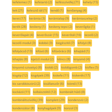
kefelemez
(1)
kefetartó
(2)
kefésszívófej
(71)
kehely
(15)
kek
(21)
kelesztő tál
(1)
kendő
(1)
kenőanyag
(4)
keret
(17)
kerámia
(3)
kerámialap
(9)
kerámiaszelep
(2)
kerék
(28)
keskeny
(1)
keskeny tepsi
(2)
keverőgép
(1)
keverőlapát
(4)
keverőszár
(15)
keverőtál
(16)
kezelő
(2)
kezelő modul
(3)
kidobó
(3)
kiegészítő
(7)
kifolyó
(8)
kifolyócső
(13)
kifúvó
(6)
kifúvórács
(6)
kihajtád
(1)
kihajtás
(8)
kijelző modul
(2)
kilincs
(8)
kinyomó
(4)
kinyomó szivattyú
(8)
kioldó
(2)
kioldógomb
(2)
kisflex
(5)
kisgép
(12)
kisgépek
(39)
kiskefe
(11)
kiskerék
(17)
kis sarokköszörű
(2)
kisállatszőr
(6)
kiöntő
(13)
kockázó
(11)
kolbásztöltő
(12)
kombinált hűtő
(8)
kombináltszívófej
(39)
komplett
(29)
kondenzvíz
(2)
kondenzátor
(8)
konyhagépek
(9)
konzol
(3)