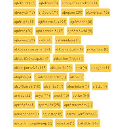
ajtókeret
(23)
ajtókötél
(8)
ajtónyitás érzékelő
(11)
ajtónyitó
(17)
ajtópolc
(71)
ajtópánt
(20)
ajtóretesz
(16)
ajtórugó
(11)
ajtótartozék
(194)
ajtózsanér
(6)
ajtózár
(20)
ajtó érzékelő
(13)
ajtóérzékelő
(9)
ajtóüveg
(21)
akksi
(4)
akkumulátor
(6)
akkus csavarbehajtó
(1)
akkus csiszoló
(1)
akkus fúró
(6)
akkus fúrókalapács
(2)
akkus körfűrész
(1)
akkus porszívó
(118)
akkutöltő
(20)
aksi
(4)
alapgép
(11)
alaplap
(5)
alkatrész készlet
(1)
alsó
(39)
alsófűtőszál
(10)
alsóház
(17)
aluminium
(1)
alátét
(4)
antracit
(2)
anya
(11)
anód
(10)
aprító
(64)
aprítógép
(1)
aprítókés
(25)
aprósütemény
(1)
aqua senzor
(1)
aquastop
(6)
asztali körfűrész
(2)
asztali mosogatógép
(2)
babkávé
(1)
bal oldali
(18)