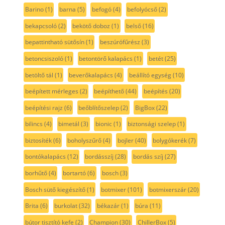
Barino
(1)
barna
(5)
befogó
(4)
befolyócső
(2)
bekapcsoló
(2)
bekötő doboz
(1)
belső
(16)
bepattintható sütősín
(1)
beszúrófűrész
(3)
betoncsiszoló
(1)
betontörő kalapács
(1)
betét
(25)
betöltő tál
(1)
beverőkalapács
(4)
beállító egység
(10)
beépített mérleges
(2)
beépíthető
(44)
beépítés
(20)
beépítési rajz
(6)
beőblítőszelep
(2)
BigBox
(22)
bilincs
(4)
bimetál
(3)
bionic
(1)
biztonsági szelep
(1)
biztosíték
(6)
boholyszűrő
(4)
bojler
(40)
bolygókerék
(7)
bontókalapács
(12)
bordásszíj
(28)
bordás szíj
(27)
borhűtő
(4)
bortartó
(6)
bosch
(3)
Bosch sütő kiegészítő
(1)
botmixer
(101)
botmixerszár
(20)
Brita
(6)
burkolat
(32)
békazár
(1)
búra
(11)
bútor tisztító kefe
(2)
Champion
(30)
ChillerBox
(5)