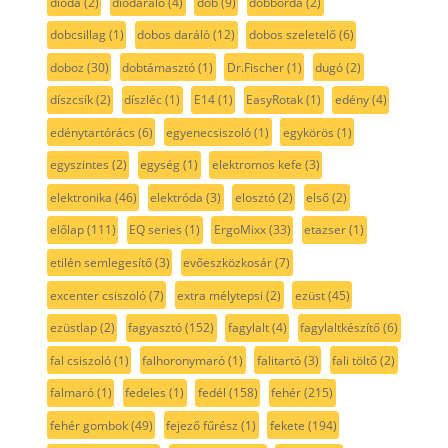
dióda
(2)
diódaráló
(4)
dob
(9)
dobborda
(2)
dobcsillag
(1)
dobos daráló
(12)
dobos szeletelő
(6)
doboz
(30)
dobtámasztó
(1)
Dr.Fischer
(1)
dugó
(2)
díszcsík
(2)
díszléc
(1)
E14
(1)
EasyRotak
(1)
edény
(4)
edénytartórács
(6)
egyenecsiszoló
(1)
egykörös
(1)
egyszintes
(2)
egység
(1)
elektromos kefe
(3)
elektronika
(46)
elektróda
(3)
elosztó
(2)
első
(2)
előlap
(111)
EQ series
(1)
ErgoMixx
(33)
etazser
(1)
etilén semlegesítő
(3)
evőeszközkosár
(7)
excenter csiszoló
(7)
extra mélytepsi
(2)
ezüst
(45)
ezüstlap
(2)
fagyasztó
(152)
fagylalt
(4)
fagylaltkészítő
(6)
fal csiszoló
(1)
falhoronymaró
(1)
falitartó
(3)
fali töltő
(2)
falmaró
(1)
fedeles
(1)
fedél
(158)
fehér
(215)
fehér gombok
(49)
fejező fűrész
(1)
fekete
(194)