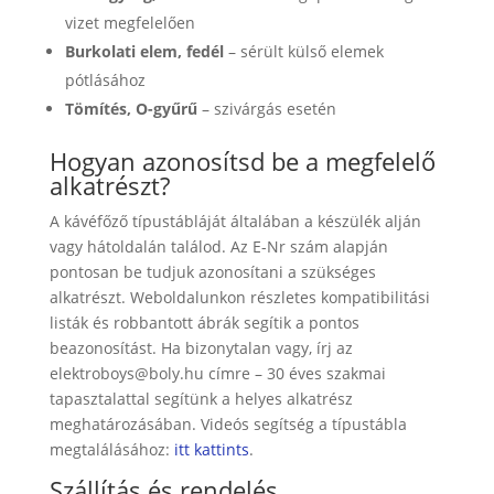
vizet megfelelően
Burkolati elem, fedél
– sérült külső elemek
pótlásához
Tömítés, O-gyűrű
– szivárgás esetén
Hogyan azonosítsd be a megfelelő
alkatrészt?
A kávéfőző típustábláját általában a készülék alján
vagy hátoldalán találod. Az E-Nr szám alapján
pontosan be tudjuk azonosítani a szükséges
alkatrészt. Weboldalunkon részletes kompatibilitási
listák és robbantott ábrák segítik a pontos
beazonosítást. Ha bizonytalan vagy, írj az
elektroboys@boly.hu
címre – 30 éves szakmai
tapasztalattal segítünk a helyes alkatrész
meghatározásában. Videós segítség a típustábla
megtalálásához:
itt kattints
.
Szállítás és rendelés