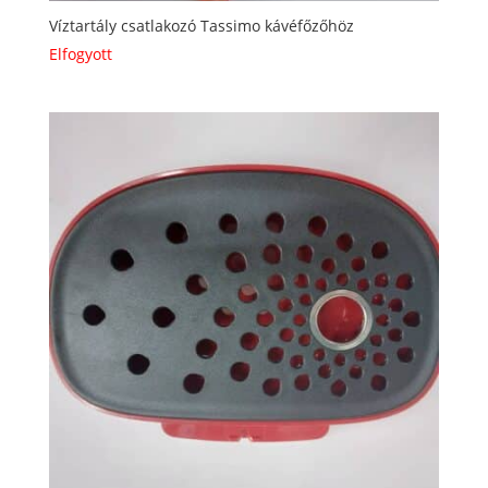
Víztartály csatlakozó Tassimo kávéfőzőhöz
Elfogyott