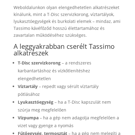
Weboldalunkon olyan elengedhetetlen alkatrészeket
kínálunk, mint a T-Disc szervizkorong, víztartályok,
lyukasztóegységek és burkolati elemek – mindaz, ami
Tassimo kávéfőződ hosszú élettartamához és
zavartalan működéséhez szükséges.
A leggyakrabban cserélt Tassimo
alkatrészek
T-Disc szervizkorong
– a rendszeres
karbantartáshoz és vízkőtlenítéshez
elengedhetetlen
Víztartály
– repedt vagy sérült víztartály
pótlásához
Lyukasztóegység
– ha a T-Disc kapszulát nem
szúrja meg megfelelően
Vízpumpa
– ha a gép nem adagolja megfelelően a
vizet vagy gyenge a nyomás
Fűtőegység, termosztát
– ha a gép nem melegíti a