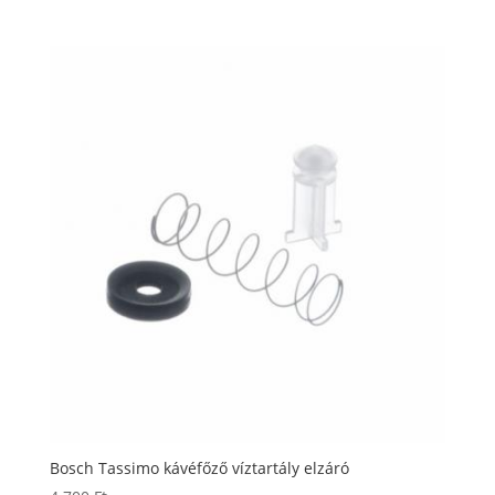
Bosch Tassimo kávéfőző víztartály elzáró