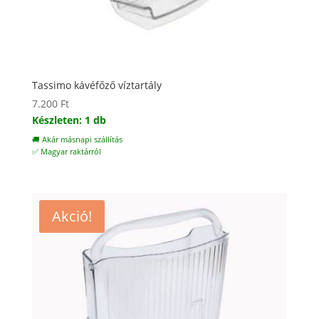
Tassimo kávéfőző víztartály
7.200
Ft
Készleten: 1 db
🚚 Akár másnapi szállítás
✅ Magyar raktárról
Akció!