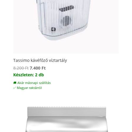
Tassimo kávéfőző víztartály
Original
Current
8.200
Ft
7.400
Ft
price
price
Készleten: 2 db
was:
is:
🚚 Akár másnapi szállítás
8.200 Ft.
7.400 Ft.
✅ Magyar raktárról