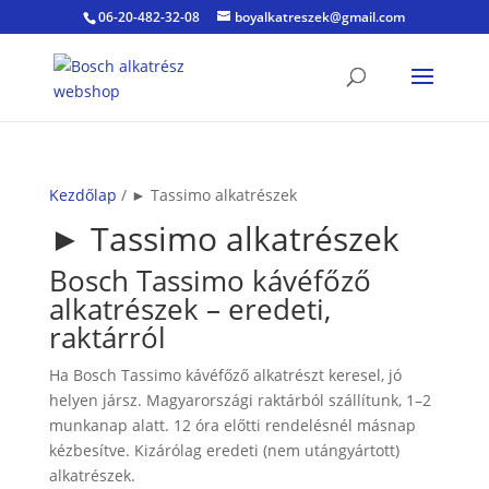
06-20-482-32-08
boyalkatreszek@gmail.com
Kezdőlap
/ ► Tassimo alkatrészek
► Tassimo alkatrészek
Bosch Tassimo kávéfőző
alkatrészek – eredeti,
raktárról
Ha Bosch Tassimo kávéfőző alkatrészt keresel, jó
helyen jársz. Magyarországi raktárból szállítunk, 1–2
munkanap alatt. 12 óra előtti rendelésnél másnap
kézbesítve. Kizárólag eredeti (nem utángyártott)
alkatrészek.