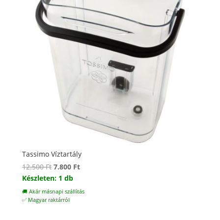
Tassimo Víztartály
Original
Current
12.500
Ft
7.800
Ft
price
price
Készleten: 1 db
was:
is:
🚚 Akár másnapi szállítás
12.500 Ft.
7.800 Ft.
✅ Magyar raktárról