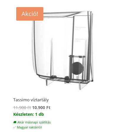
Akció!
Tassimo víztartály
Original
Current
11.900
Ft
10.900
Ft
price
price
Készleten: 1 db
was:
is:
🚚 Akár másnapi szállítás
11.900 Ft.
10.900 Ft.
✅ Magyar raktárról