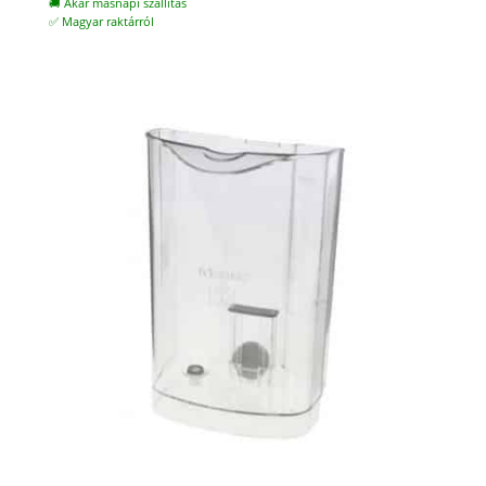
🚚 Akár másnapi szállítás
✅ Magyar raktárról