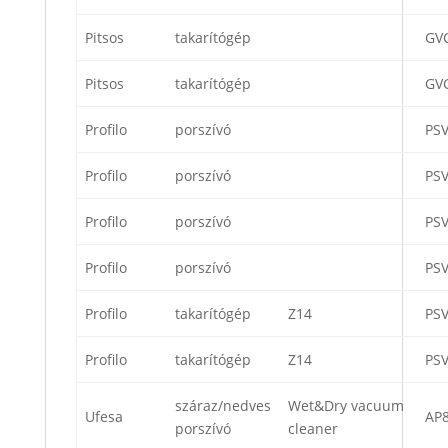
Pitsos
takarítógép
GV
Pitsos
takarítógép
GV
Profilo
porszívó
PS
Profilo
porszívó
PS
Profilo
porszívó
PS
Profilo
porszívó
PS
Profilo
takarítógép
Z14
PS
Profilo
takarítógép
Z14
PS
száraz/nedves
Wet&Dry vacuum
Ufesa
AP
porszívó
cleaner