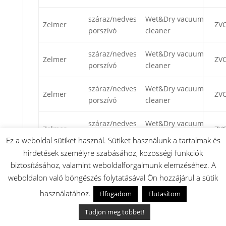
száraz/nedves
Wet&Dry vacuum
Zelmer
ZV
porszívó
cleaner
száraz/nedves
Wet&Dry vacuum
Zelmer
ZV
porszívó
cleaner
száraz/nedves
Wet&Dry vacuum
Zelmer
ZV
porszívó
cleaner
száraz/nedves
Wet&Dry vacuum
Zelmer
ZV
porszívó
cleaner
Ez a weboldal sütiket használ. Sütiket használunk a tartalmak és
hirdetések személyre szabásához, közösségi funkciók
száraz/nedves
Wet&Dry vacuum
Zelmer
ZV
biztosításához, valamint weboldalforgalmunk elemzéséhez. A
porszívó
cleaner
weboldalon való böngészés folytatásával Ön hozzájárul a sütik
száraz/nedves
Wet&Dry vacuum
használatához.
Elfogadom
Elutasítom
Zelmer
ZVC
porszívó
cleaner
Tudjon meg többet!