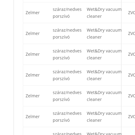
száraz/nedves
Wet&Dry vacuum
Zelmer
ZV
porszívó
cleaner
száraz/nedves
Wet&Dry vacuum
Zelmer
ZV
porszívó
cleaner
száraz/nedves
Wet&Dry vacuum
Zelmer
ZV
porszívó
cleaner
száraz/nedves
Wet&Dry vacuum
Zelmer
ZV
porszívó
cleaner
száraz/nedves
Wet&Dry vacuum
Zelmer
ZV
porszívó
cleaner
száraz/nedves
Wet&Dry vacuum
Zelmer
ZV
porszívó
cleaner
száraz/nedves
Wet&Dry vacuum