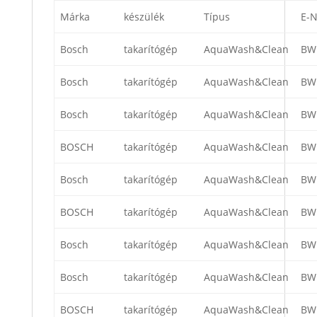
Márka
készülék
Típus
E-N
Bosch
takarítógép
AquaWash&Clean
BW
Bosch
takarítógép
AquaWash&Clean
BW
Bosch
takarítógép
AquaWash&Clean
BW
BOSCH
takarítógép
AquaWash&Clean
BW
Bosch
takarítógép
AquaWash&Clean
BW
BOSCH
takarítógép
AquaWash&Clean
BW
Bosch
takarítógép
AquaWash&Clean
BW
Bosch
takarítógép
AquaWash&Clean
BW
BOSCH
takarítógép
AquaWash&Clean
BW