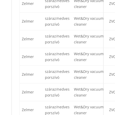
száraz/nedves
Wet&Dry vacuum
Zelmer
ZV
porszívó
cleaner
száraz/nedves
Wet&Dry vacuum
Zelmer
ZV
porszívó
cleaner
száraz/nedves
Wet&Dry vacuum
Zelmer
ZV
porszívó
cleaner
száraz/nedves
Wet&Dry vacuum
Zelmer
ZV
porszívó
cleaner
száraz/nedves
Wet&Dry vacuum
Zelmer
ZV
porszívó
cleaner
száraz/nedves
Wet&Dry vacuum
Zelmer
ZV
porszívó
cleaner
száraz/nedves
Wet&Dry vacuum
Zelmer
ZV
porszívó
cleaner