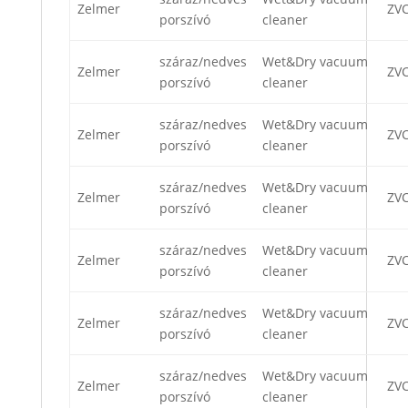
Zelmer
ZV
porszívó
cleaner
száraz/nedves
Wet&Dry vacuum
Zelmer
ZV
porszívó
cleaner
száraz/nedves
Wet&Dry vacuum
Zelmer
ZVC
porszívó
cleaner
száraz/nedves
Wet&Dry vacuum
Zelmer
ZVC
porszívó
cleaner
száraz/nedves
Wet&Dry vacuum
Zelmer
ZV
porszívó
cleaner
száraz/nedves
Wet&Dry vacuum
Zelmer
ZV
porszívó
cleaner
száraz/nedves
Wet&Dry vacuum
Zelmer
ZV
porszívó
cleaner