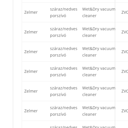
száraz/nedves
Wet&Dry vacuum
Zelmer
ZV
porszívó
cleaner
száraz/nedves
Wet&Dry vacuum
Zelmer
ZV
porszívó
cleaner
száraz/nedves
Wet&Dry vacuum
Zelmer
ZV
porszívó
cleaner
száraz/nedves
Wet&Dry vacuum
Zelmer
ZV
porszívó
cleaner
száraz/nedves
Wet&Dry vacuum
Zelmer
ZV
porszívó
cleaner
száraz/nedves
Wet&Dry vacuum
Zelmer
ZV
porszívó
cleaner
száraz/nedves
Wet&Dry vacuum