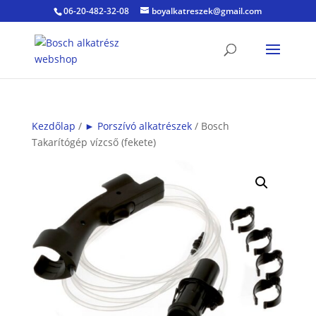
06-20-482-32-08
boyalkatreszek@gmail.com
Kezdőlap
/
► Porszívó alkatrészek
/ Bosch
Takarítógép vízcső (fekete)