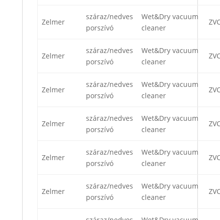
száraz/nedves
Wet&Dry vacuum
Zelmer
ZV
porszívó
cleaner
száraz/nedves
Wet&Dry vacuum
Zelmer
ZV
porszívó
cleaner
száraz/nedves
Wet&Dry vacuum
Zelmer
ZV
porszívó
cleaner
száraz/nedves
Wet&Dry vacuum
Zelmer
ZV
porszívó
cleaner
száraz/nedves
Wet&Dry vacuum
Zelmer
ZVC
porszívó
cleaner
száraz/nedves
Wet&Dry vacuum
Zelmer
ZVC
porszívó
cleaner
száraz/nedves
Wet&Dry vacuum