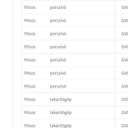
Pitsos
porszívó
GV
Pitsos
porszívó
GV
Pitsos
porszívó
GV
Pitsos
porszívó
GV
Pitsos
porszívó
GV
Pitsos
porszívó
GV
Pitsos
porszívó
GV
Pitsos
takarítógép
GV
Pitsos
takarítógép
GV
Pitsos
takarítógép
GV