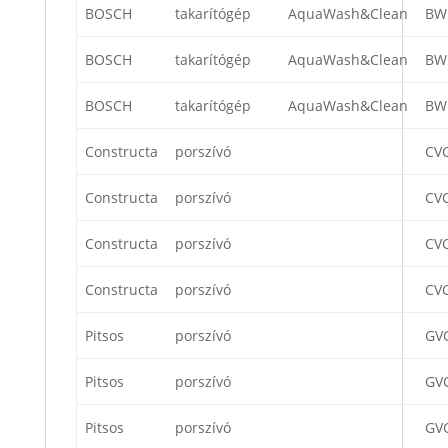
BOSCH
takarítógép
AquaWash&Clean
BW
BOSCH
takarítógép
AquaWash&Clean
BW
BOSCH
takarítógép
AquaWash&Clean
BW
Constructa
porszívó
CV
Constructa
porszívó
CV
Constructa
porszívó
CV
Constructa
porszívó
CV
Pitsos
porszívó
GV
Pitsos
porszívó
GV
Pitsos
porszívó
GV