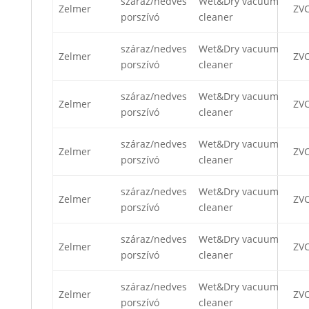
száraz/nedves
Wet&Dry vacuum
Zelmer
ZV
porszívó
cleaner
száraz/nedves
Wet&Dry vacuum
Zelmer
ZV
porszívó
cleaner
száraz/nedves
Wet&Dry vacuum
Zelmer
ZV
porszívó
cleaner
száraz/nedves
Wet&Dry vacuum
Zelmer
ZVC
porszívó
cleaner
száraz/nedves
Wet&Dry vacuum
Zelmer
ZV
porszívó
cleaner
száraz/nedves
Wet&Dry vacuum
Zelmer
ZV
porszívó
cleaner
száraz/nedves
Wet&Dry vacuum
Zelmer
ZV
porszívó
cleaner