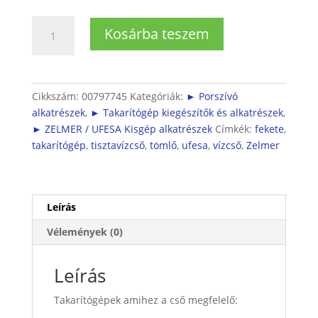
Bosch
Kosárba teszem
Takarítógép
vízcső
(fekete)
mennyiség
Cikkszám:
00797745
Kategóriák:
► Porszívó
alkatrészek
,
► Takarítógép kiegészítők és alkatrészek
,
► ZELMER / UFESA Kisgép alkatrészek
Címkék:
fekete
,
takarítógép
,
tisztavízcső
,
tömlő
,
ufesa
,
vízcső
,
Zelmer
Leírás
Vélemények (0)
Leírás
Takarítógépek amihez a cső megfelelő: