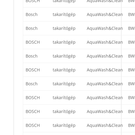
BOSCH
takarítógép
AquaWash&Clean
BW
Bosch
takarítógép
AquaWash&Clean
BW
Bosch
takarítógép
AquaWash&Clean
BW
BOSCH
takarítógép
AquaWash&Clean
BW
Bosch
takarítógép
AquaWash&Clean
BW
BOSCH
takarítógép
AquaWash&Clean
BW
Bosch
takarítógép
AquaWash&Clean
BW
BOSCH
takarítógép
AquaWash&Clean
BW
BOSCH
takarítógép
AquaWash&Clean
BW
BOSCH
takarítógép
AquaWash&Clean
BW