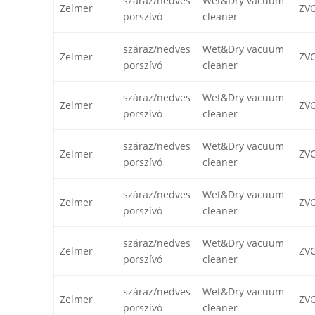
száraz/nedves
Wet&Dry vacuum
Zelmer
ZV
porszívó
cleaner
száraz/nedves
Wet&Dry vacuum
Zelmer
ZV
porszívó
cleaner
száraz/nedves
Wet&Dry vacuum
Zelmer
ZV
porszívó
cleaner
száraz/nedves
Wet&Dry vacuum
Zelmer
ZV
porszívó
cleaner
száraz/nedves
Wet&Dry vacuum
Zelmer
ZV
porszívó
cleaner
száraz/nedves
Wet&Dry vacuum
Zelmer
ZVC
porszívó
cleaner
száraz/nedves
Wet&Dry vacuum
Zelmer
ZVC
porszívó
cleaner