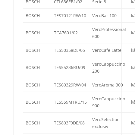
BOSCH
CTL636EB1/02
Serie 8
k
BOSCH
TES70121RW/10
VeroBar 100
k
VeroProfessional
BOSCH
TCA7601/02
k
600
BOSCH
TES50358DE/05
VeroCafe Latte
k
VeroCappuccino
BOSCH
TES55236RU/09
k
200
BOSCH
TES60329RW/04
VeroAroma 300
k
VeroCappuccino
BOSCH
TES559M1RU/15
k
900
VeroSelection
BOSCH
TES803F9DE/08
k
exclusiv