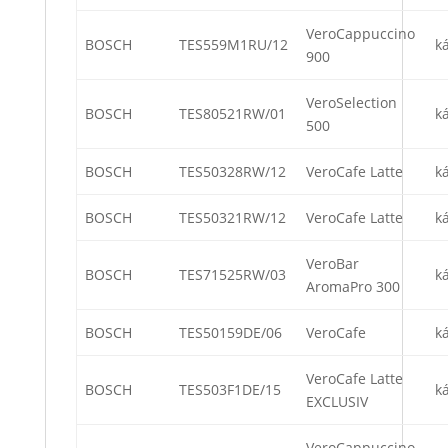
VeroCappuccino
BOSCH
TES559M1RU/12
k
900
VeroSelection
BOSCH
TES80521RW/01
k
500
BOSCH
TES50328RW/12
VeroCafe Latte
k
BOSCH
TES50321RW/12
VeroCafe Latte
k
VeroBar
BOSCH
TES71525RW/03
k
AromaPro 300
BOSCH
TES50159DE/06
VeroCafe
k
VeroCafe Latte
BOSCH
TES503F1DE/15
k
EXCLUSIV
VeroCappuccino