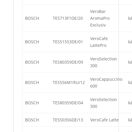
VeroBar
BOSCH
TES713F1DE/20
AromaPro
k
Exclusiv
VeroCafe
BOSCH
TES51553DE/01
k
LattePro
VeroSelection
BOSCH
TES80359DE/09
k
300
VeroCappuccino
BOSCH
TES556M1RU/12
k
600
VeroSelection
BOSCH
TES80359DE/04
k
300
BOSCH
TES50356DE/13
VeroCafe Latte
k