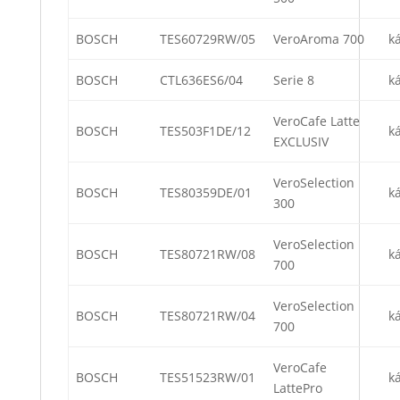
BOSCH
TES60729RW/05
VeroAroma 700
k
BOSCH
CTL636ES6/04
Serie 8
k
VeroCafe Latte
BOSCH
TES503F1DE/12
k
EXCLUSIV
VeroSelection
BOSCH
TES80359DE/01
k
300
VeroSelection
BOSCH
TES80721RW/08
k
700
VeroSelection
BOSCH
TES80721RW/04
k
700
VeroCafe
BOSCH
TES51523RW/01
k
LattePro