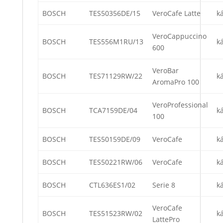
BOSCH
TES50356DE/15
VeroCafe Latte
k
VeroCappuccino
BOSCH
TES556M1RU/13
k
600
VeroBar
BOSCH
TES71129RW/22
k
AromaPro 100
VeroProfessional
BOSCH
TCA7159DE/04
k
100
BOSCH
TES50159DE/09
VeroCafe
k
BOSCH
TES50221RW/06
VeroCafe
k
BOSCH
CTL636ES1/02
Serie 8
k
VeroCafe
BOSCH
TES51523RW/02
k
LattePro