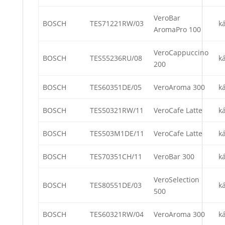
VeroBar
BOSCH
TES71221RW/03
k
AromaPro 100
VeroCappuccino
BOSCH
TES55236RU/08
k
200
BOSCH
TES60351DE/05
VeroAroma 300
k
BOSCH
TES50321RW/11
VeroCafe Latte
k
BOSCH
TES503M1DE/11
VeroCafe Latte
k
BOSCH
TES70351CH/11
VeroBar 300
k
VeroSelection
BOSCH
TES80551DE/03
k
500
BOSCH
TES60321RW/04
VeroAroma 300
k