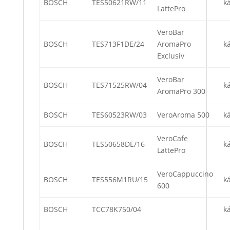
BOSCH
TES50621RW/11
k
LattePro
VeroBar
BOSCH
TES713F1DE/24
AromaPro
k
Exclusiv
VeroBar
BOSCH
TES71525RW/04
k
AromaPro 300
BOSCH
TES60523RW/03
VeroAroma 500
k
VeroCafe
BOSCH
TES50658DE/16
k
LattePro
VeroCappuccino
BOSCH
TES556M1RU/15
k
600
BOSCH
TCC78K750/04
k