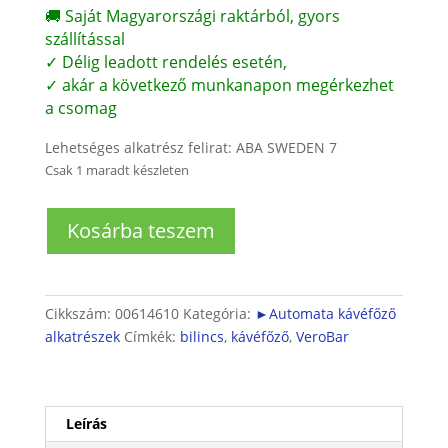
🚚 Saját Magyarországi raktárból, gyors
szállítással
✓ Délig leadott rendelés esetén,
✓ akár a következő munkanapon megérkezhet
a csomag
Lehetséges alkatrész felirat: ABA SWEDEN 7
Csak 1 maradt készleten
Kávéfőző
Kosárba teszem
tömlő
bilincs
8,5mmØ
mennyiség
Cikkszám:
00614610
Kategória:
►Automata kávéfőző
alkatrészek
Címkék:
bilincs
,
kávéfőző
,
VeroBar
Leírás