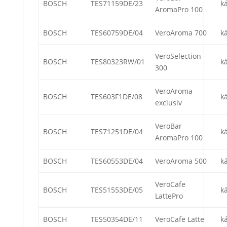
BOSCH
TES71159DE/23
k
AromaPro 100
BOSCH
TES60759DE/04
VeroAroma 700
k
VeroSelection
BOSCH
TES80323RW/01
k
300
VeroAroma
BOSCH
TES603F1DE/08
k
exclusiv
VeroBar
BOSCH
TES71251DE/04
k
AromaPro 100
BOSCH
TES60553DE/04
VeroAroma 500
k
VeroCafe
BOSCH
TES51553DE/05
k
LattePro
BOSCH
TES50354DE/11
VeroCafe Latte
k