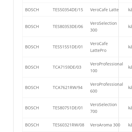
BOSCH
TES50354DE/15
VeroCafe Latte
k
VeroSelection
BOSCH
TES80353DE/06
k
300
VeroCafe
BOSCH
TES51551DE/01
k
LattePro
VeroProfessional
BOSCH
TCA7159DE/03
k
100
VeroProfessional
BOSCH
TCA7621RW/94
k
600
VeroSelection
BOSCH
TES80751DE/01
k
700
BOSCH
TES60321RW/08
VeroAroma 300
k