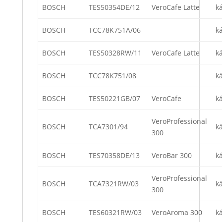
BOSCH
TES50354DE/12
VeroCafe Latte
k
BOSCH
TCC78K751A/06
k
BOSCH
TES50328RW/11
VeroCafe Latte
k
BOSCH
TCC78K751/08
k
BOSCH
TES50221GB/07
VeroCafe
k
VeroProfessional
BOSCH
TCA7301/94
k
300
BOSCH
TES70358DE/13
VeroBar 300
k
VeroProfessional
BOSCH
TCA7321RW/03
k
300
BOSCH
TES60321RW/03
VeroAroma 300
k