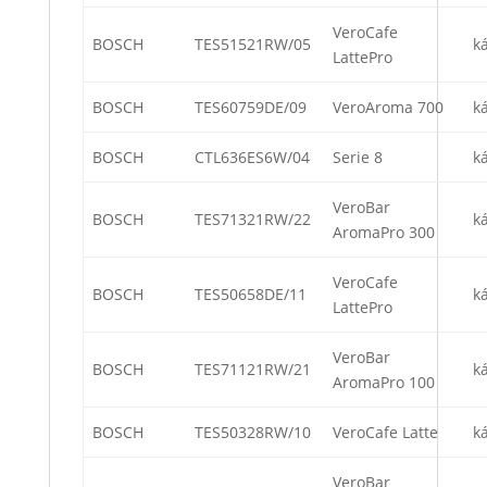
VeroCafe
BOSCH
TES51521RW/05
k
LattePro
BOSCH
TES60759DE/09
VeroAroma 700
k
BOSCH
CTL636ES6W/04
Serie 8
k
VeroBar
BOSCH
TES71321RW/22
k
AromaPro 300
VeroCafe
BOSCH
TES50658DE/11
k
LattePro
VeroBar
BOSCH
TES71121RW/21
k
AromaPro 100
BOSCH
TES50328RW/10
VeroCafe Latte
k
VeroBar