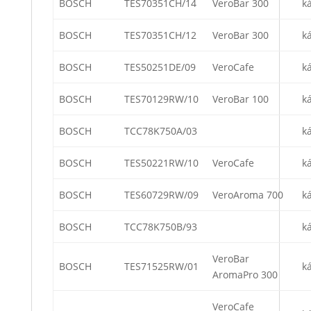
BOSCH
TES70351CH/14
VeroBar 300
k
BOSCH
TES70351CH/12
VeroBar 300
k
BOSCH
TES50251DE/09
VeroCafe
k
BOSCH
TES70129RW/10
VeroBar 100
k
BOSCH
TCC78K750A/03
k
BOSCH
TES50221RW/10
VeroCafe
k
BOSCH
TES60729RW/09
VeroAroma 700
k
BOSCH
TCC78K750B/93
k
VeroBar
BOSCH
TES71525RW/01
k
AromaPro 300
VeroCafe