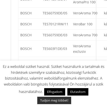
AromaPro 100
BOSCH
TES60759DE/05
VeroAroma 700
k
BOSCH
TES70121RW/11
VeroBar 100
k
BOSCH
TES60759DE/03
VeroAroma 700
k
VeroAroma
BOSCH
TES603F1DE/03
k
exclusiv
VeroBar
BOSCH
TES71621RW/23
k
Ez a weboldal sütiket használ. Sütiket használunk a tartalmak és
AromaPro 600
hirdetések személyre szabásához, közösségi funkciók
biztosításához, valamint weboldalforgalmunk elemzéséhez. A
VeroCafe Latte
BOSCH
TES503F1DE/11
k
weboldalon való böngészés folytatásával Ön hozzájárul a sütik
EXCLUSIV
használatához.
Elfogadom
Elutasítom
VeroSelection
BOSCH
TES80521RW/08
k
Tudjon meg többet!
500