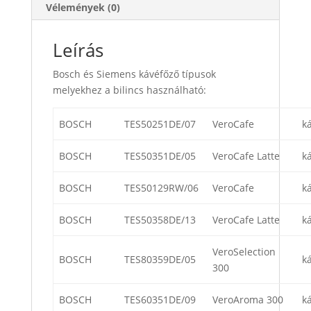
Vélemények (0)
Leírás
Bosch és Siemens kávéfőző típusok
melyekhez a bilincs használható:
BOSCH
TES50251DE/07
VeroCafe
k
BOSCH
TES50351DE/05
VeroCafe Latte
k
BOSCH
TES50129RW/06
VeroCafe
k
BOSCH
TES50358DE/13
VeroCafe Latte
k
VeroSelection
BOSCH
TES80359DE/05
k
300
BOSCH
TES60351DE/09
VeroAroma 300
k