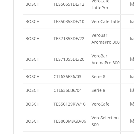
VeroCafe
BOSCH
TES50651DE/12
k
LattePro
BOSCH
TES50358DE/10
VeroCafe Latte
k
VeroBar
BOSCH
TES71353DE/22
k
AromaPro 300
VeroBar
BOSCH
TES71355DE/20
k
AromaPro 300
BOSCH
CTL636ES6/03
Serie 8
k
BOSCH
CTL636EB6/04
Serie 8
k
BOSCH
TES50129RW/10
VeroCafe
k
VeroSelection
BOSCH
TES803M9GB/06
k
300