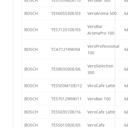
BOSCH
TES70358DE/10
VeroBar 300
k
BOSCH
TES60553DE/03
VeroAroma 500
k
VeroBar
BOSCH
TES71251DE/03
k
AromaPro 100
VeroProfessional
BOSCH
TCA7121RW/04
k
100
VeroSelection
BOSCH
TES80359DE/06
k
300
BOSCH
TES503M1DE/12
VeroCafe Latte
k
BOSCH
TES70129RW/11
VeroBar 100
k
BOSCH
TES50351DE/16
VeroCafe Latte
k
BOSCH
TES50159DE/05
VeroCafe
k