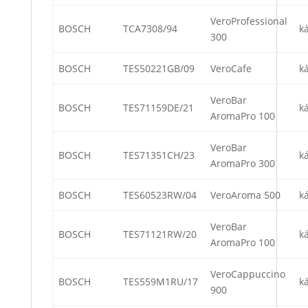
VeroProfessional
BOSCH
TCA7308/94
k
300
BOSCH
TES50221GB/09
VeroCafe
k
VeroBar
BOSCH
TES71159DE/21
k
AromaPro 100
VeroBar
BOSCH
TES71351CH/23
k
AromaPro 300
BOSCH
TES60523RW/04
VeroAroma 500
k
VeroBar
BOSCH
TES71121RW/20
k
AromaPro 100
VeroCappuccino
BOSCH
TES559M1RU/17
k
900