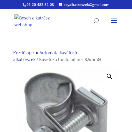
06-20-482-32-08
boyalkatreszek@gmail.com
Kezdőlap
/
►Automata kávéfőző
alkatrészek
/ Kávéfőző tömlő bilincs 8,5mmØ