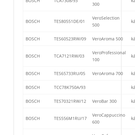
BOSCH
TCA7308/93
k
300
VeroSelection
BOSCH
TES80551DE/01
k
500
BOSCH
TES60523RW/09
VeroAroma 500
k
VeroProfessional
BOSCH
TCA7121RW/03
k
100
BOSCH
TES65733RU/05
VeroAroma 700
k
BOSCH
TCC78K750A/93
k
BOSCH
TES70321RW/12
VeroBar 300
k
VeroCappuccino
BOSCH
TES556M1RU/17
k
600