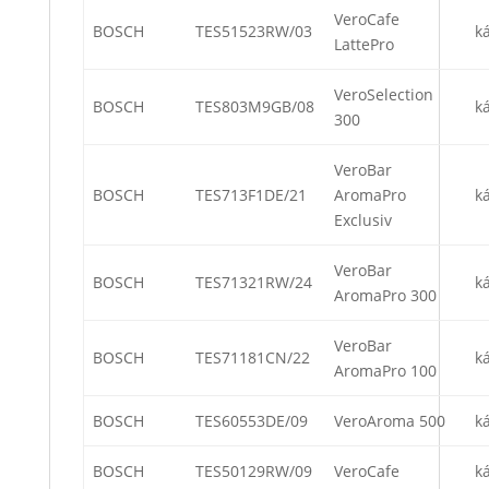
VeroCafe
BOSCH
TES51523RW/03
k
LattePro
VeroSelection
BOSCH
TES803M9GB/08
k
300
VeroBar
BOSCH
TES713F1DE/21
AromaPro
k
Exclusiv
VeroBar
BOSCH
TES71321RW/24
k
AromaPro 300
VeroBar
BOSCH
TES71181CN/22
k
AromaPro 100
BOSCH
TES60553DE/09
VeroAroma 500
k
BOSCH
TES50129RW/09
VeroCafe
k