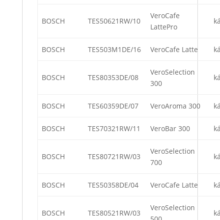
VeroCafe
BOSCH
TES50621RW/10
k
LattePro
BOSCH
TES503M1DE/16
VeroCafe Latte
k
VeroSelection
BOSCH
TES80353DE/08
k
300
BOSCH
TES60359DE/07
VeroAroma 300
k
BOSCH
TES70321RW/11
VeroBar 300
k
VeroSelection
BOSCH
TES80721RW/03
k
700
BOSCH
TES50358DE/04
VeroCafe Latte
k
VeroSelection
BOSCH
TES80521RW/03
k
500