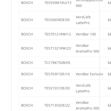
BOSCH
TES559M1RU/13
k
900
VeroCafe
BOSCH
TES50658DE/05
k
LattePro
BOSCH
TES70121RW/12
VeroBar 100
k
VeroBar
BOSCH
TES71321RW/23
k
AromaPro 300
BOSCH
TCC78K750B/05
k
BOSCH
TES703F1DE/10
VeroBar Exclusiv
k
VeroCafe
BOSCH
TES51551DE/03
k
LattePro
VeroBar
BOSCH
TES71355DE/22
k
AromaPro 300