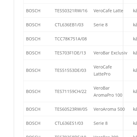
BOSCH
TES50321RW/16
VeroCafe Latte
k
BOSCH
CTL636EB1/03
Serie 8
k
BOSCH
TCC78K751A/08
k
BOSCH
TES703F1DE/13
VeroBar Exclusiv
k
VeroCafe
BOSCH
TES51553DE/03
k
LattePro
VeroBar
BOSCH
TES71159CH/22
k
AromaPro 100
BOSCH
TES60523RW/05
VeroAroma 500
k
BOSCH
CTL636ES1/03
Serie 8
k