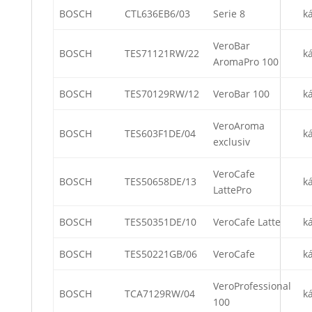
BOSCH
CTL636EB6/03
Serie 8
k
VeroBar
BOSCH
TES71121RW/22
k
AromaPro 100
BOSCH
TES70129RW/12
VeroBar 100
k
VeroAroma
BOSCH
TES603F1DE/04
k
exclusiv
VeroCafe
BOSCH
TES50658DE/13
k
LattePro
BOSCH
TES50351DE/10
VeroCafe Latte
k
BOSCH
TES50221GB/06
VeroCafe
k
VeroProfessional
BOSCH
TCA7129RW/04
k
100