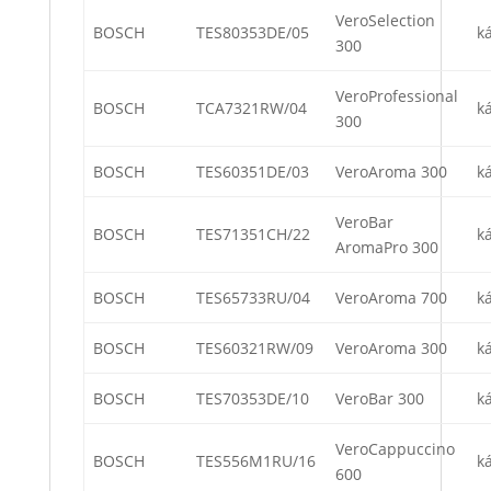
VeroSelection
BOSCH
TES80353DE/05
k
300
VeroProfessional
BOSCH
TCA7321RW/04
k
300
BOSCH
TES60351DE/03
VeroAroma 300
k
VeroBar
BOSCH
TES71351CH/22
k
AromaPro 300
BOSCH
TES65733RU/04
VeroAroma 700
k
BOSCH
TES60321RW/09
VeroAroma 300
k
BOSCH
TES70353DE/10
VeroBar 300
k
VeroCappuccino
BOSCH
TES556M1RU/16
k
600