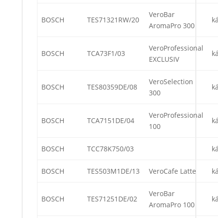
VeroBar
BOSCH
TES71321RW/20
k
AromaPro 300
VeroProfessional
BOSCH
TCA73F1/03
k
EXCLUSIV
VeroSelection
BOSCH
TES80359DE/08
k
300
VeroProfessional
BOSCH
TCA7151DE/04
k
100
BOSCH
TCC78K750/03
k
BOSCH
TES503M1DE/13
VeroCafe Latte
k
VeroBar
BOSCH
TES71251DE/02
k
AromaPro 100