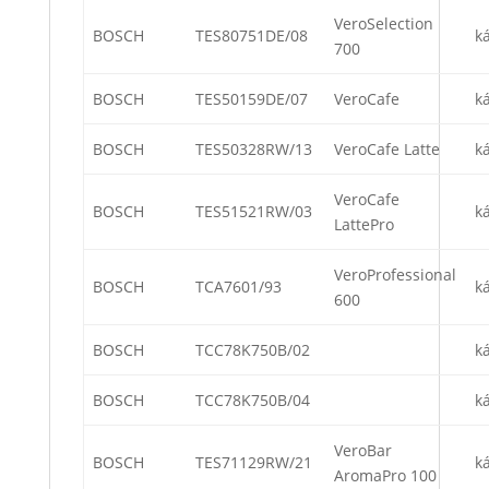
VeroSelection
BOSCH
TES80751DE/08
k
700
BOSCH
TES50159DE/07
VeroCafe
k
BOSCH
TES50328RW/13
VeroCafe Latte
k
VeroCafe
BOSCH
TES51521RW/03
k
LattePro
VeroProfessional
BOSCH
TCA7601/93
k
600
BOSCH
TCC78K750B/02
k
BOSCH
TCC78K750B/04
k
VeroBar
BOSCH
TES71129RW/21
k
AromaPro 100