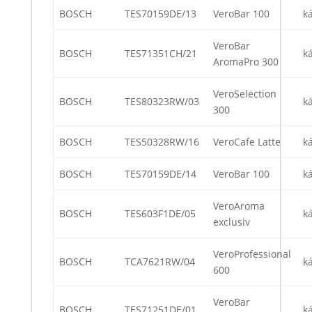
BOSCH
TES70159DE/13
VeroBar 100
k
VeroBar
BOSCH
TES71351CH/21
k
AromaPro 300
VeroSelection
BOSCH
TES80323RW/03
k
300
BOSCH
TES50328RW/16
VeroCafe Latte
k
BOSCH
TES70159DE/14
VeroBar 100
k
VeroAroma
BOSCH
TES603F1DE/05
k
exclusiv
VeroProfessional
BOSCH
TCA7621RW/04
k
600
VeroBar
BOSCH
TES71251DE/01
k