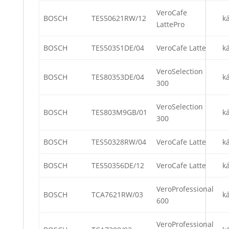
VeroCafe
BOSCH
TES50621RW/12
k
LattePro
BOSCH
TES50351DE/04
VeroCafe Latte
k
VeroSelection
BOSCH
TES80353DE/04
k
300
VeroSelection
BOSCH
TES803M9GB/01
k
300
BOSCH
TES50328RW/04
VeroCafe Latte
k
BOSCH
TES50356DE/12
VeroCafe Latte
k
VeroProfessional
BOSCH
TCA7621RW/03
k
600
VeroProfessional