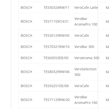
BOSCH
TES50324RW/11
VeroCafe Latte
k
VeroBar
BOSCH
TES71159CH/21
k
AromaPro 100
BOSCH
TES50129RW/05
VeroCafe
k
BOSCH
TES70321RW/10
VeroBar 300
k
BOSCH
TES60553DE/05
VeroAroma 500
k
VeroSelection
BOSCH
TES80329RW/06
k
300
BOSCH
TES50251DE/08
VeroCafe
k
VeroBar
BOSCH
TES71129RW/20
k
AromaPro 100