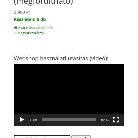
(megfordítható)
2.900
Ft
Készleten: 5 db
🚚 Akár másnapi szállítás
✅ Magyar raktárról
Webshop használati utasítás (videó):
Videólejátszó
00:00
02:47