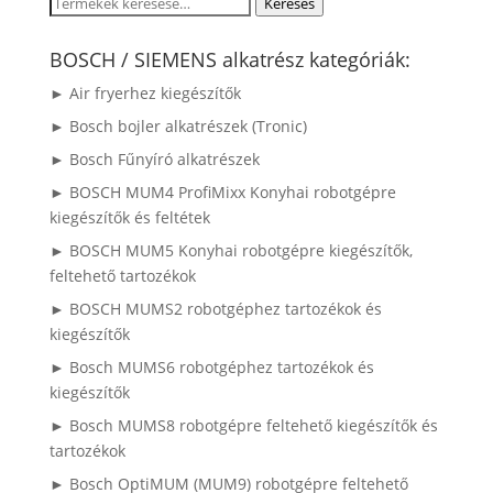
Keresés
Keresés
a
következőre:
BOSCH / SIEMENS alkatrész kategóriák:
► Air fryerhez kiegészítők
► Bosch bojler alkatrészek (Tronic)
► Bosch Fűnyíró alkatrészek
► BOSCH MUM4 ProfiMixx Konyhai robotgépre
kiegészítők és feltétek
► BOSCH MUM5 Konyhai robotgépre kiegészítők,
feltehető tartozékok
► BOSCH MUMS2 robotgéphez tartozékok és
kiegészítők
► Bosch MUMS6 robotgéphez tartozékok és
kiegészítők
► Bosch MUMS8 robotgépre feltehető kiegészítők és
tartozékok
► Bosch OptiMUM (MUM9) robotgépre feltehető