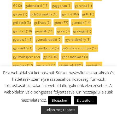
G9
(2)
gabonaörlő
(13)
gaggenau
(1)
gerenda
(1)
golyós
(1)
golyóscsapágy
(10)
gomb
(104)
grill
(16)
grillbetét
(3)
grillrács
(5)
gumi
(77)
gumibak
(14)
gumicső
(18)
gumiláb
(14)
gyalu
(3)
gyalugép
(1)
gyerekzár
(2)
gyorsdaraboló
(2)
gyorstokmány
(3)
gyorstöltő
(1)
gyúrókampó
(5)
gyümölcscentrifuga
(12)
gyümölcsprés
(22)
gyűrű
(10)
gáz csatlakozó
(3)
gázrózsa
(17)
gáztepsi
(21)
gáztűzhely
(321)
gázégő
(6)
Ez a weboldal sütiket használ. Sütiket használunk a tartalmak és
gégecső
(23)
gépház
(5)
görgő
(12)
gőz
(1)
hirdetések személyre szabásához, közösségi funkciók
gőzkivezető
(1)
gőzsütő
(33)
gőzterelő
(2)
gőzállomás
(1)
biztosításához, valamint weboldalforgalmunk elemzéséhez. A
habkő
(1)
habosító
(2)
habszivacs
(6)
habtárcsa
(1)
weboldalon való böngészés folytatásával Ön hozzájárul a sütik
habverő
(46)
habverőlapát
(18)
habverőszár
(28)
használatához.
Elfogadom
Elutasítom
hajtómű
(34)
halogén lámpa
(4)
hangszigetelő
(4)
Tudjon meg többet!
harmonikacső
(10)
hasábburgonya
(1)
henger
(4)