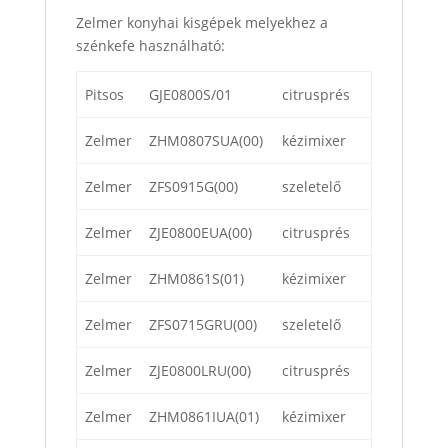
Zelmer konyhai kisgépek melyekhez a
szénkefe használható:
Pitsos
GJE0800S/01
citrusprés
Zelmer
ZHM0807SUA(00)
kézimixer
Zelmer
ZFS0915G(00)
szeletelő
Zelmer
ZJE0800EUA(00)
citrusprés
Zelmer
ZHM0861S(01)
kézimixer
Zelmer
ZFS0715GRU(00)
szeletelő
Zelmer
ZJE0800LRU(00)
citrusprés
Zelmer
ZHM0861IUA(01)
kézimixer