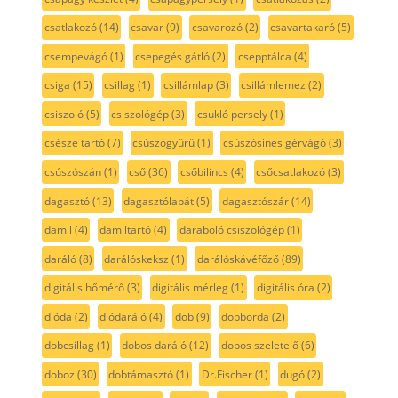
csatlakozó
(14)
csavar
(9)
csavarozó
(2)
csavartakaró
(5)
csempevágó
(1)
csepegés gátló
(2)
csepptálca
(4)
csiga
(15)
csillag
(1)
csillámlap
(3)
csillámlemez
(2)
csiszoló
(5)
csiszológép
(3)
csukló persely
(1)
csésze tartó
(7)
csúszógyűrű
(1)
csúszósines gérvágó
(3)
csúszószán
(1)
cső
(36)
csőbilincs
(4)
csőcsatlakozó
(3)
dagasztó
(13)
dagasztólapát
(5)
dagasztószár
(14)
damil
(4)
damiltartó
(4)
daraboló csiszológép
(1)
daráló
(8)
darálóskeksz
(1)
darálóskávéfőző
(89)
digitális hőmérő
(3)
digitális mérleg
(1)
digitális óra
(2)
dióda
(2)
diódaráló
(4)
dob
(9)
dobborda
(2)
dobcsillag
(1)
dobos daráló
(12)
dobos szeletelő
(6)
doboz
(30)
dobtámasztó
(1)
Dr.Fischer
(1)
dugó
(2)