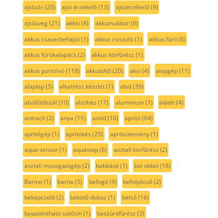
ajtózár
(20)
ajtó érzékelő
(13)
ajtóérzékelő
(9)
ajtóüveg
(21)
akksi
(4)
akkumulátor
(6)
akkus csavarbehajtó
(1)
akkus csiszoló
(1)
akkus fúró
(6)
akkus fúrókalapács
(2)
akkus körfűrész
(1)
akkus porszívó
(118)
akkutöltő
(20)
aksi
(4)
alapgép
(11)
alaplap
(5)
alkatrész készlet
(1)
alsó
(39)
alsófűtőszál
(10)
alsóház
(17)
aluminium
(1)
alátét
(4)
antracit
(2)
anya
(11)
anód
(10)
aprító
(64)
aprítógép
(1)
aprítókés
(25)
aprósütemény
(1)
aqua senzor
(1)
aquastop
(6)
asztali körfűrész
(2)
asztali mosogatógép
(2)
babkávé
(1)
bal oldali
(18)
Barino
(1)
barna
(5)
befogó
(4)
befolyócső
(2)
bekapcsoló
(2)
bekötő doboz
(1)
belső
(16)
bepattintható sütősín
(1)
beszúrófűrész
(3)