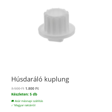
Húsdaráló kuplung
Original
Current
3.500
Ft
1.800
Ft
price
price
Készleten: 5 db
was:
is:
🚚 Akár másnapi szállítás
3.500 Ft.
1.800 Ft.
✅ Magyar raktárról