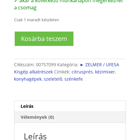
✓ akár a következő munkanapon megérkezhet
a csomag
Csak 1 maradt készleten
Zelmer
Kosárba teszem
kisgépekhez
szénkefe
mennyiség
Cikkszám:
00757099
Kategória:
► ZELMER / UFESA
Kisgép alkatrészek
Címkék:
citrusprés
,
kézimixer
,
konyhagépek
,
szeletelő
,
szénkefe
Leírás
Vélemények (0)
Leírás