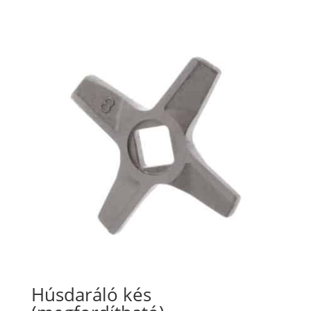
Húsdaráló kés