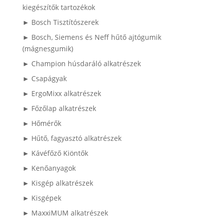
kiegészítők tartozékok
► Bosch Tisztítószerek
► Bosch, Siemens és Neff hűtő ajtógumik
(mágnesgumik)
► Champion húsdaráló alkatrészek
► Csapágyak
► ErgoMixx alkatrészek
► Főzőlap alkatrészek
► Hőmérők
► Hűtő, fagyasztó alkatrészek
► Kávéfőző Kiöntők
► Kenőanyagok
► Kisgép alkatrészek
► Kisgépek
► MaxxiMUM alkatrészek