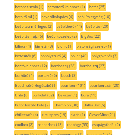
betoncsiszoló
(1)
betontörő kalapács
(1)
betét
(25)
betöltő tál
(1)
beverőkalapács
(4)
beállító egység
(10)
beépített mérleges
(2)
beépíthető
(44)
beépítés
(20)
beépítési rajz
(6)
beőblítőszelep
(2)
BigBox
(22)
bilincs
(4)
bimetál
(3)
bionic
(1)
biztonsági szelep
(1)
biztosíték
(6)
boholyszűrő
(4)
bojler
(40)
bolygókerék
(7)
bontókalapács
(12)
bordásszíj
(28)
bordás szíj
(27)
borhűtő
(4)
bortartó
(6)
bosch
(3)
Bosch sütő kiegészítő
(1)
botmixer
(101)
botmixerszár
(20)
Brita
(6)
burkolat
(32)
békazár
(1)
búra
(11)
bútor tisztító kefe
(2)
Champion
(30)
ChillerBox
(5)
chillersafe
(4)
citrusprés
(19)
claris
(1)
CleverMixx
(21)
coolbox
(2)
crisperbox
(13)
csapágy
(55)
csapágyfedél
(2)
csapágy készlet
(4)
csapágypersely
(1)
csatlakozás
(2)