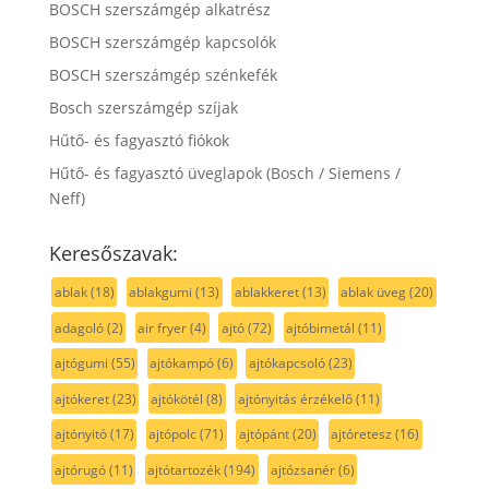
BOSCH szerszámgép alkatrész
BOSCH szerszámgép kapcsolók
BOSCH szerszámgép szénkefék
Bosch szerszámgép szíjak
Hűtő- és fagyasztó fiókok
Hűtő- és fagyasztó üveglapok (Bosch / Siemens /
Neff)
Keresőszavak:
ablak
(18)
ablakgumi
(13)
ablakkeret
(13)
ablak üveg
(20)
adagoló
(2)
air fryer
(4)
ajtó
(72)
ajtóbimetál
(11)
ajtógumi
(55)
ajtókampó
(6)
ajtókapcsoló
(23)
ajtókeret
(23)
ajtókötél
(8)
ajtónyitás érzékelő
(11)
ajtónyitó
(17)
ajtópolc
(71)
ajtópánt
(20)
ajtóretesz
(16)
ajtórugó
(11)
ajtótartozék
(194)
ajtózsanér
(6)