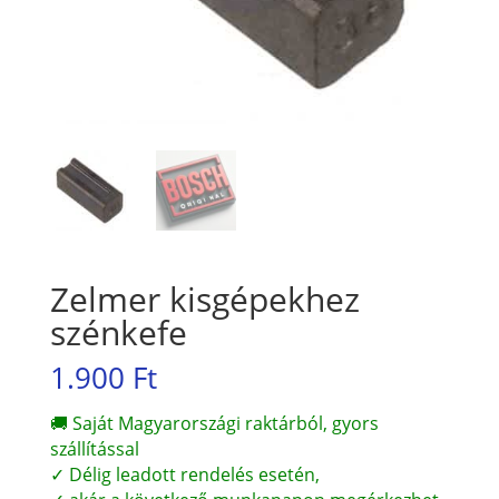
Zelmer kisgépekhez
szénkefe
1.900
Ft
🚚 Saját Magyarországi raktárból, gyors
szállítással
✓ Délig leadott rendelés esetén,