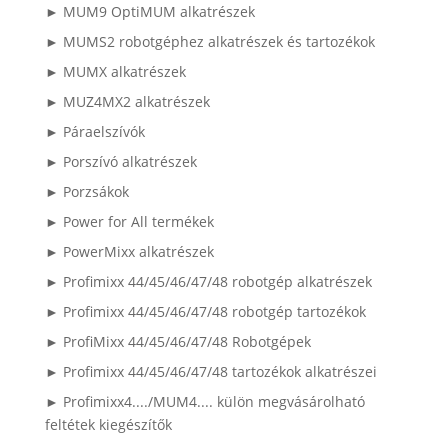
► MUM9 OptiMUM alkatrészek
► MUMS2 robotgéphez alkatrészek és tartozékok
► MUMX alkatrészek
► MUZ4MX2 alkatrészek
► Páraelszívók
► Porszívó alkatrészek
► Porzsákok
► Power for All termékek
► PowerMixx alkatrészek
► Profimixx 44/45/46/47/48 robotgép alkatrészek
► Profimixx 44/45/46/47/48 robotgép tartozékok
► ProfiMixx 44/45/46/47/48 Robotgépek
► Profimixx 44/45/46/47/48 tartozékok alkatrészei
► Profimixx4..../MUM4.... külön megvásárolható
feltétek kiegészítők