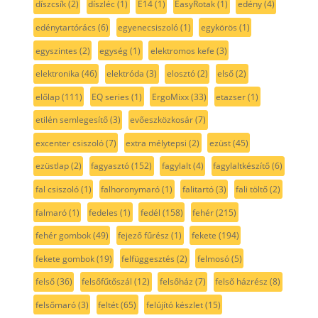
díszcsík
(2)
díszléc
(1)
E14
(1)
EasyRotak
(1)
edény
(4)
edénytartórács
(6)
egyenecsiszoló
(1)
egykörös
(1)
egyszintes
(2)
egység
(1)
elektromos kefe
(3)
elektronika
(46)
elektróda
(3)
elosztó
(2)
első
(2)
előlap
(111)
EQ series
(1)
ErgoMixx
(33)
etazser
(1)
etilén semlegesítő
(3)
evőeszközkosár
(7)
excenter csiszoló
(7)
extra mélytepsi
(2)
ezüst
(45)
ezüstlap
(2)
fagyasztó
(152)
fagylalt
(4)
fagylaltkészítő
(6)
fal csiszoló
(1)
falhoronymaró
(1)
falitartó
(3)
fali töltő
(2)
falmaró
(1)
fedeles
(1)
fedél
(158)
fehér
(215)
fehér gombok
(49)
fejező fűrész
(1)
fekete
(194)
fekete gombok
(19)
felfüggesztés
(2)
felmosó
(5)
felső
(36)
felsőfűtőszál
(12)
felsőház
(7)
felső házrész
(8)
felsőmaró
(3)
feltét
(65)
felújító készlet
(15)