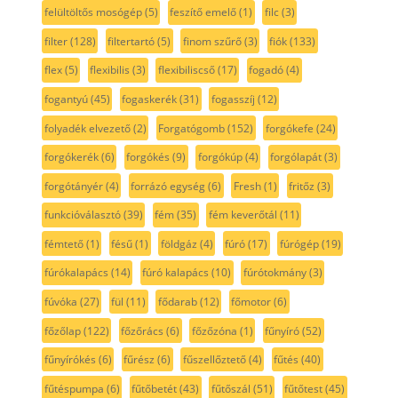
felültöltős mosógép
(5)
feszítő emelő
(1)
filc
(3)
filter
(128)
filtertartó
(5)
finom szűrő
(3)
fiók
(133)
flex
(5)
flexibilis
(3)
flexibiliscső
(17)
fogadó
(4)
fogantyú
(45)
fogaskerék
(31)
fogasszíj
(12)
folyadék elvezető
(2)
Forgatógomb
(152)
forgókefe
(24)
forgókerék
(6)
forgókés
(9)
forgókúp
(4)
forgólapát
(3)
forgótányér
(4)
forrázó egység
(6)
Fresh
(1)
fritőz
(3)
funkcióválasztó
(39)
fém
(35)
fém keverőtál
(11)
fémtető
(1)
fésű
(1)
földgáz
(4)
fúró
(17)
fúrógép
(19)
fúrókalapács
(14)
fúró kalapács
(10)
fúrótokmány
(3)
fúvóka
(27)
fül
(11)
fődarab
(12)
főmotor
(6)
főzőlap
(122)
főzőrács
(6)
főzőzóna
(1)
fűnyíró
(52)
fűnyírókés
(6)
fűrész
(6)
fűszellőztető
(4)
fűtés
(40)
fűtéspumpa
(6)
fűtőbetét
(43)
fűtőszál
(51)
fűtőtest
(45)