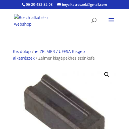
06-20-482-32-08
boyalkatreszek@gmail.com
Kezdőlap
/
► ZELMER / UFESA Kisgép
alkatrészek
/ Zelmer kisgépekhez szénkefe