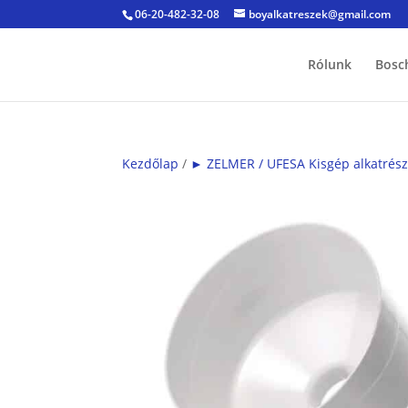
06-20-482-32-08
boyalkatreszek@gmail.com
Rólunk
Bosc
Kezdőlap
/
► ZELMER / UFESA Kisgép alkatrés