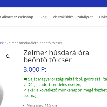
h alkatrész Webshop
Blog
Visszaküldési Szabályzat
Fiók
zek
/ Zelmer húsdarálóra beöntő tölcsér
Zelmer húsdarálóra
beöntő tölcsér
3.000
Ft
🚚 Saját Magyarországi raktárból, gyors szállítá
✓ Délig leadott rendelés esetén,
✓ akár a következő munkanapon megérkezhet
csomag
Magasság: 11,5 cm