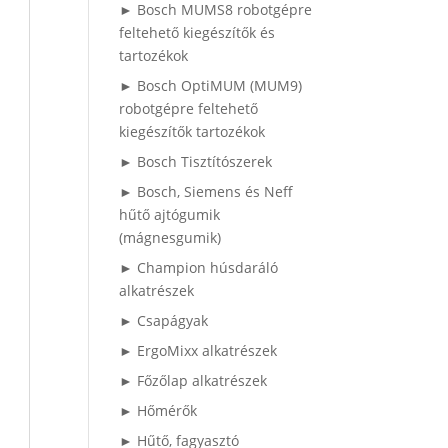
► Bosch MUMS8 robotgépre
feltehető kiegészítők és
tartozékok
► Bosch OptiMUM (MUM9)
robotgépre feltehető
kiegészítők tartozékok
► Bosch Tisztítószerek
► Bosch, Siemens és Neff
hűtő ajtógumik
(mágnesgumik)
► Champion húsdaráló
alkatrészek
► Csapágyak
► ErgoMixx alkatrészek
► Főzőlap alkatrészek
► Hőmérők
► Hűtő, fagyasztó