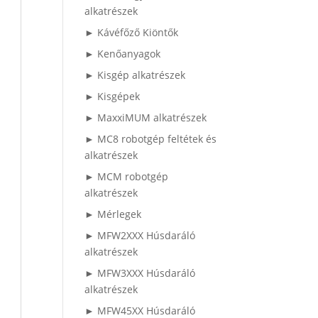
alkatrészek
► Kávéfőző Kiöntők
► Kenőanyagok
► Kisgép alkatrészek
► Kisgépek
► MaxxiMUM alkatrészek
► MC8 robotgép feltétek és
alkatrészek
► MCM robotgép
alkatrészek
► Mérlegek
► MFW2XXX Húsdaráló
alkatrészek
► MFW3XXX Húsdaráló
alkatrészek
► MFW45XX Húsdaráló