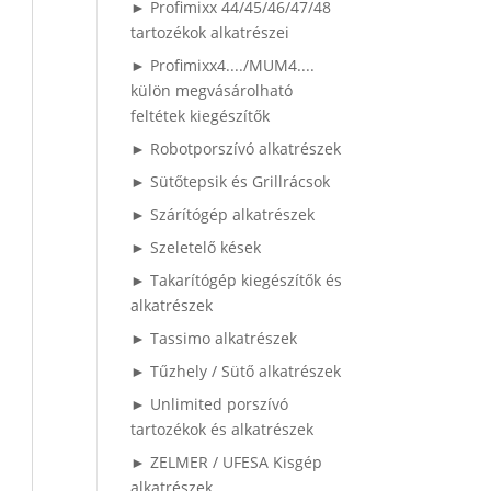
► Profimixx 44/45/46/47/48
tartozékok alkatrészei
► Profimixx4..../MUM4....
külön megvásárolható
feltétek kiegészítők
► Robotporszívó alkatrészek
► Sütőtepsik és Grillrácsok
► Szárítógép alkatrészek
► Szeletelő kések
► Takarítógép kiegészítők és
alkatrészek
► Tassimo alkatrészek
► Tűzhely / Sütő alkatrészek
► Unlimited porszívó
tartozékok és alkatrészek
► ZELMER / UFESA Kisgép
alkatrészek