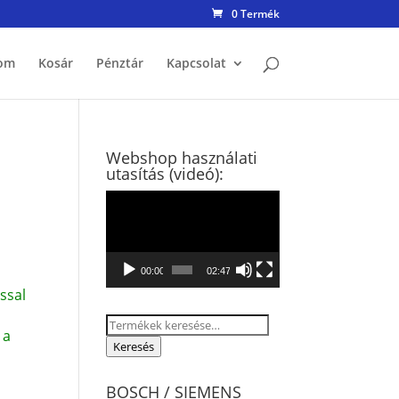
0 Termék
om
Kosár
Pénztár
Kapcsolat
Webshop használati
utasítás (videó):
Videólejátszó
00:00
02:47
ssal
Keresés
 a
a
Keresés
következőre:
BOSCH / SIEMENS