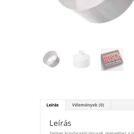
Leírás
Vélemények (0)
Leírás
Zelmer húsdaraáló típusok, melyekhez a t