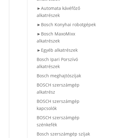
►Automata kávéfőző
alkatrészek
►Bosch Konyhai robotgépek
►Bosch MaxoMixx
alkatrészek
►Egyéb alkatrészek
Bosch Ipari Porszívó
alkatrészek
Bosch meghajtószíjak
BOSCH szerszámgép
alkatrész
BOSCH szerszámgép
kapcsolók
BOSCH szerszámgép
szénkefék
Bosch szerszámgép szíjak