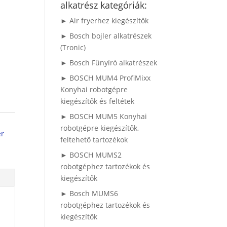
alkatrész kategóriák:
► Air fryerhez kiegészítők
► Bosch bojler alkatrészek
(Tronic)
► Bosch Fűnyíró alkatrészek
► BOSCH MUM4 ProfiMixx
Konyhai robotgépre
kiegészítők és feltétek
► BOSCH MUM5 Konyhai
robotgépre kiegészítők,
er
feltehető tartozékok
► BOSCH MUMS2
robotgéphez tartozékok és
kiegészítők
► Bosch MUMS6
robotgéphez tartozékok és
kiegészítők