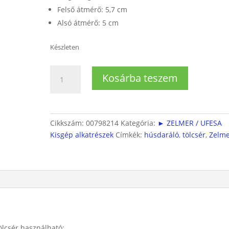
Felső átmérő: 5,7 cm
Alsó átmérő: 5 cm
Készleten
Zelmer
Kosárba teszem
húsdarálóra
beöntő
tölcsér
mennyiség
Cikkszám:
00798214
Kategória:
► ZELMER / UFESA
Kisgép alkatrészek
Címkék:
húsdaráló
,
tölcsér
,
Zelm
ölcsér használható: