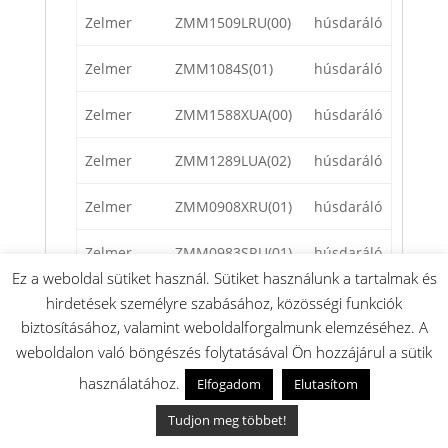
Zelmer
ZMM1509LRU(00)
húsdaráló
Zelmer
ZMM1084S(01)
húsdaráló
Zelmer
ZMM1588XUA(00)
húsdaráló
Zelmer
ZMM1289LUA(02)
húsdaráló
Zelmer
ZMM0908XRU(01)
húsdaráló
Zelmer
ZMM0983SRU(01)
húsdaráló
Ez a weboldal sütiket használ. Sütiket használunk a tartalmak és
Zelmer
ZMM1184X(00)
húsdaráló
hirdetések személyre szabásához, közösségi funkciók
biztosításához, valamint weboldalforgalmunk elemzéséhez. A
Zelmer
ZMM1585S(00)
húsdaráló
weboldalon való böngészés folytatásával Ön hozzájárul a sütik
használatához.
Elfogadom
Elutasítom
Zelmer
ZMM1084IUA(00)
húsdaráló
Tudjon meg többet!
Zelmer
ZMM1283LRU(00)
húsdaráló