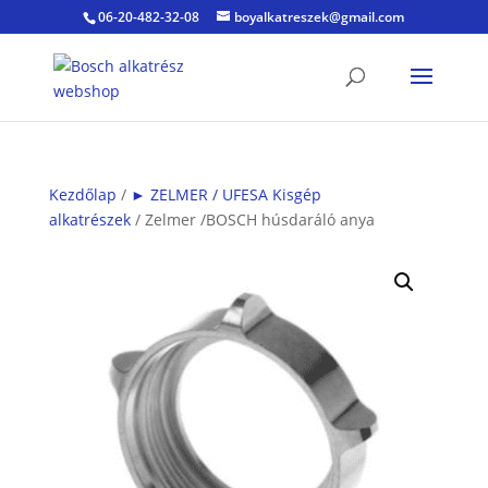
06-20-482-32-08
boyalkatreszek@gmail.com
Kezdőlap
/
► ZELMER / UFESA Kisgép
alkatrészek
/ Zelmer /BOSCH húsdaráló anya