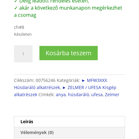
✓ Délig leadott rendelés esetén,
✓ akár a következő munkanapon megérkezhet
a csomag
ch#8
Készleten
Zelmer
Kosárba teszem
/BOSCH
húsdaráló
anya
mennyiség
Cikkszám:
00756246
Kategóriák:
► MFW3XXX
Húsdaráló alkatrészek
,
► ZELMER / UFESA Kisgép
alkatrészek
Címkék:
anya
,
húsdaráló
,
ufesa
,
Zelmer
Leírás
Vélemények (0)