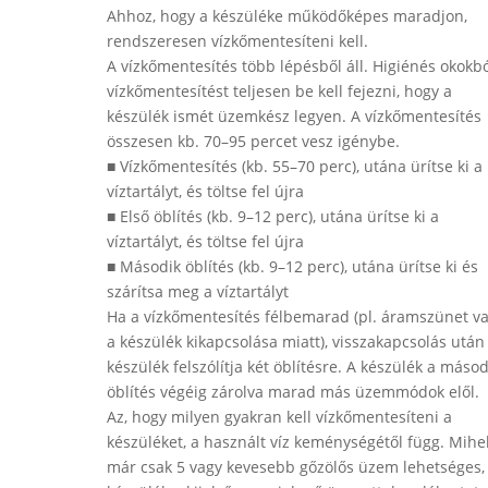
Ahhoz, hogy a készüléke működőképes maradjon,
rendszeresen vízkőmentesíteni kell.
A vízkőmentesítés több lépésből áll. Higiénés okokbó
vízkőmentesítést teljesen be kell fejezni, hogy a
készülék ismét üzemkész legyen. A vízkőmentesítés
összesen kb. 70–95 percet vesz igénybe.
■ Vízkőmentesítés (kb. 55–70 perc), utána ürítse ki a
víztartályt, és töltse fel újra
■ Első öblítés (kb. 9–12 perc), utána ürítse ki a
víztartályt, és töltse fel újra
■ Második öblítés (kb. 9–12 perc), utána ürítse ki és
szárítsa meg a víztartályt
Ha a vízkőmentesítés félbemarad (pl. áramszünet v
a készülék kikapcsolása miatt), visszakapcsolás után
készülék felszólítja két öblítésre. A készülék a másod
öblítés végéig zárolva marad más üzemmódok elől.
Az, hogy milyen gyakran kell vízkőmentesíteni a
készüléket, a használt víz keménységétől függ. Mihe
már csak 5 vagy kevesebb gőzölős üzem lehetséges,