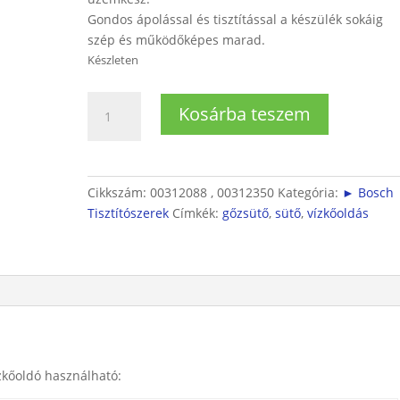
Gondos ápolással és tisztítással a készülék sokáig
szép és működőképes marad.
Készleten
Vízkőoldó
Kosárba teszem
gőzsütőhöz
(1db
250
ml)
Cikkszám:
00312088 , 00312350
Kategória:
► Bosch
mennyiség
Tisztítószerek
Címkék:
gőzsütő
,
sütő
,
vízkőoldás
zkőoldó használható: