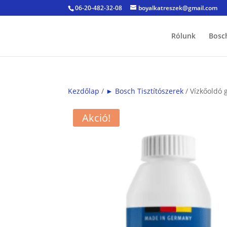
06-20-482-32-08
boyalkatreszek@gmail.com
Rólunk
Bosc
Kezdőlap
/
► Bosch Tisztítószerek
/ Vízkőoldó 
Akció!