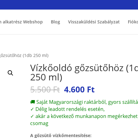
h alkatrész Webshop
Blog
Visszaküldési Szabályzat
Fiók
gőzsütőhöz (1db 250 ml)
Vízkőoldó gőzsütőhöz (1
250 ml)
Original
Current
5.500
Ft
4.600
Ft
price
price
was:
is:
🚚 Saját Magyarországi raktárból, gyors szállítá
5.500 Ft.
4.600 Ft.
✓ Délig leadott rendelés esetén,
✓ akár a következő munkanapon megérkezhet
csomag
A gőzsütő vízkőmentesítése: