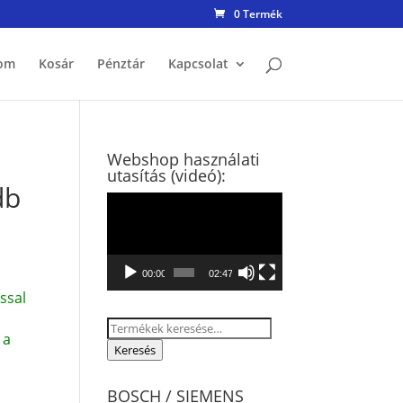
0 Termék
om
Kosár
Pénztár
Kapcsolat
Webshop használati
utasítás (videó):
db
Videólejátszó
00:00
02:47
ssal
Keresés
 a
a
Keresés
következőre:
BOSCH / SIEMENS