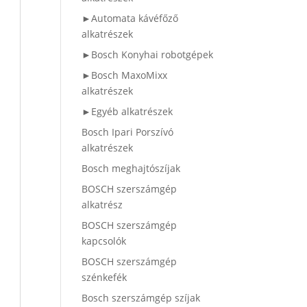
►Automata kávéfőző
alkatrészek
►Bosch Konyhai robotgépek
►Bosch MaxoMixx
alkatrészek
►Egyéb alkatrészek
Bosch Ipari Porszívó
alkatrészek
Bosch meghajtószíjak
BOSCH szerszámgép
alkatrész
BOSCH szerszámgép
kapcsolók
BOSCH szerszámgép
szénkefék
Bosch szerszámgép szíjak