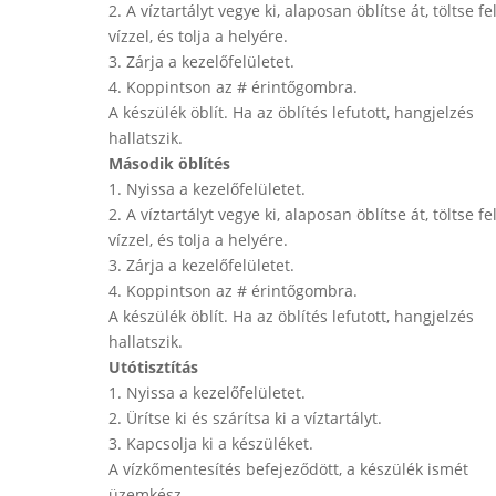
2. A víztartályt vegye ki, alaposan öblítse át, töltse fe
vízzel, és tolja a helyére.
3. Zárja a kezelőfelületet.
4. Koppintson az # érintőgombra.
A készülék öblít. Ha az öblítés lefutott, hangjelzés
hallatszik.
Második öblítés
1. Nyissa a kezelőfelületet.
2. A víztartályt vegye ki, alaposan öblítse át, töltse fe
vízzel, és tolja a helyére.
3. Zárja a kezelőfelületet.
4. Koppintson az # érintőgombra.
A készülék öblít. Ha az öblítés lefutott, hangjelzés
hallatszik.
Utótisztítás
1. Nyissa a kezelőfelületet.
2. Ürítse ki és szárítsa ki a víztartályt.
3. Kapcsolja ki a készüléket.
A vízkőmentesítés befejeződött, a készülék ismét
üzemkész.