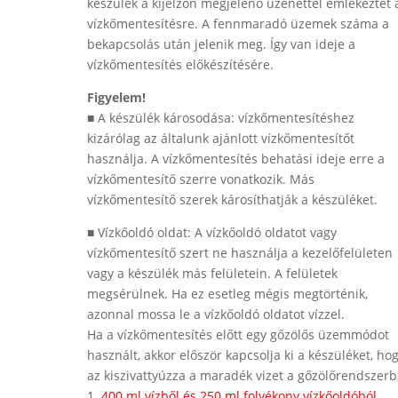
készülék a kijelzőn megjelenő üzenettel emlékeztet 
vízkőmentesítésre. A fennmaradó üzemek száma a
bekapcsolás után jelenik meg. Így van ideje a
vízkőmentesítés előkészítésére.
Figyelem!
■ A készülék károsodása: vízkőmentesítéshez
kizárólag az általunk ajánlott vízkőmentesítőt
használja. A vízkőmentesítés behatási ideje erre a
vízkőmentesítő szerre vonatkozik. Más
vízkőmentesítő szerek károsíthatják a készüléket.
■ Vízkőoldó oldat: A vízkőoldó oldatot vagy
vízkőmentesítő szert ne használja a kezelőfelületen
vagy a készülék más felületein. A felületek
megsérülnek. Ha ez esetleg mégis megtörténik,
azonnal mossa le a vízkőoldó oldatot vízzel.
Ha a vízkőmentesítés előtt egy gőzölős üzemmódot
használt, akkor először kapcsolja ki a készüléket, ho
az kiszivattyúzza a maradék vizet a gőzölőrendszerb
1.
400 ml vízből és 250 ml folyékony vízkőoldóból