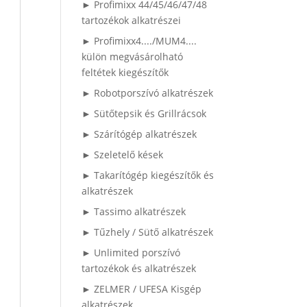
► Profimixx 44/45/46/47/48
tartozékok alkatrészei
► Profimixx4..../MUM4....
külön megvásárolható
feltétek kiegészítők
► Robotporszívó alkatrészek
► Sütőtepsik és Grillrácsok
► Szárítógép alkatrészek
► Szeletelő kések
► Takarítógép kiegészítők és
alkatrészek
► Tassimo alkatrészek
► Tűzhely / Sütő alkatrészek
► Unlimited porszívó
tartozékok és alkatrészek
► ZELMER / UFESA Kisgép
alkatrészek