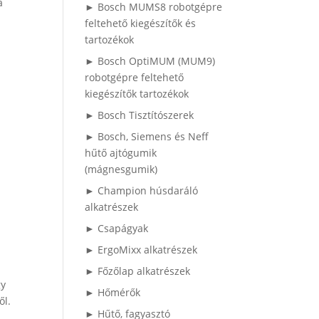
a
► Bosch MUMS8 robotgépre
feltehető kiegészítők és
tartozékok
► Bosch OptiMUM (MUM9)
robotgépre feltehető
kiegészítők tartozékok
► Bosch Tisztítószerek
► Bosch, Siemens és Neff
hűtő ajtógumik
(mágnesgumik)
► Champion húsdaráló
alkatrészek
► Csapágyak
► ErgoMixx alkatrészek
► Főzőlap alkatrészek
gy
► Hőmérők
ől.
► Hűtő, fagyasztó