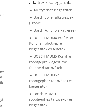
alkatrész kategóriák:
► Air fryerhez kiegészítők
l a
► Bosch bojler alkatrészek
(Tronic)
► Bosch Fűnyíró alkatrészek
► BOSCH MUM4 ProfiMixx
Konyhai robotgépre
kiegészítők és feltétek
► BOSCH MUM5 Konyhai
robotgépre kiegészítők,
feltehető tartozékok
agy
► BOSCH MUMS2
 a
robotgéphez tartozékok és
ik
kiegészítők
► Bosch MUMS6
robotgéphez tartozékok és
lyt
kiegészítők
 a