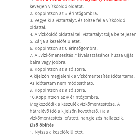
keverjen vízkőoldó oldatot.
2. Koppintson az # érintőgombra.
3. Vegye ki a víztartályt, és töltse fel a vízkőoldó
oldattal.
4. A vízkőoldó oldattal teli víztartályt tolja be teljese
5. Zárja a kezelőfelületet.
6. Koppintson az 0 érintőgombra.
7. A „Vízkőmentesítés ,” kiválasztásához húzza ujját
balra vagy jobbra.
8. Koppintson az alsó sorra.
A kijelzőn megjelenik a vízkőmentesítés időtartama.
Az időtartam nem módosítható.
9. Koppintson az alsó sorra.
10.Koppintson az # érintőgombra.
Megkezdődik a készülék vízkőmentesítése. A
hátralévő idő a kijelzőn követhető. Ha a
vízkőmentesítés lefutott, hangjelzés hallatszik.
Első öblítés
1. Nyissa a kezelőfelületet.