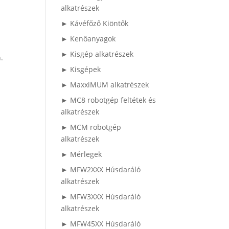
alkatrészek
► Kávéfőző Kiöntők
► Kenőanyagok
► Kisgép alkatrészek
n.
► Kisgépek
► MaxxiMUM alkatrészek
► MC8 robotgép feltétek és
alkatrészek
► MCM robotgép
alkatrészek
► Mérlegek
► MFW2XXX Húsdaráló
alkatrészek
► MFW3XXX Húsdaráló
alkatrészek
► MFW45XX Húsdaráló