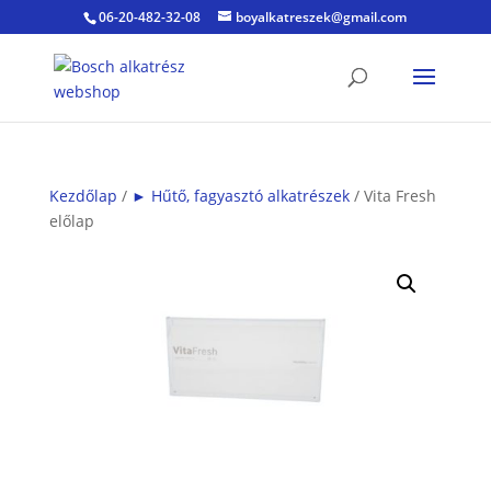
06-20-482-32-08
boyalkatreszek@gmail.com
Kezdőlap
/
► Hűtő, fagyasztó alkatrészek
/ Vita Fresh
előlap