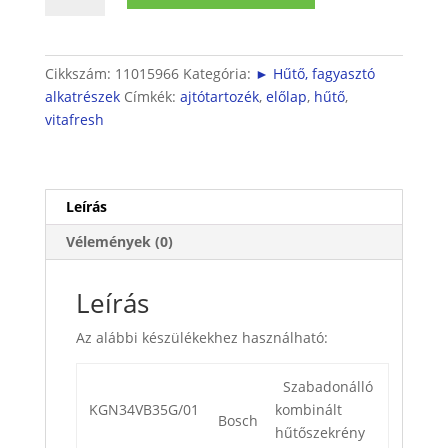
előlap
mennyiség
Cikkszám:
11015966
Kategória:
► Hűtő, fagyasztó
alkatrészek
Címkék:
ajtótartozék
,
előlap
,
hűtő
,
vitafresh
Leírás
Vélemények (0)
Leírás
Az alábbi készülékekhez használható:
Szabadonálló
KGN34VB35G/01
kombinált
Bosch
hűtőszekrény