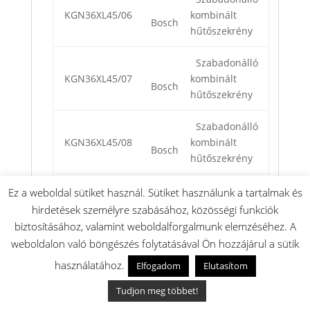
KGN36XL45/06
kombinált
Bosch
hűtőszekrény
Szabadonálló
KGN36XL45/07
kombinált
Bosch
hűtőszekrény
Szabadonálló
KGN36XL45/08
kombinált
Bosch
hűtőszekrény
Szabadonálló
Ez a weboldal sütiket használ. Sütiket használunk a tartalmak és
KGN36XL45/09
kombinált
hirdetések személyre szabásához, közösségi funkciók
Bosch
hűtőszekrény
biztosításához, valamint weboldalforgalmunk elemzéséhez. A
weboldalon való böngészés folytatásával Ön hozzájárul a sütik
Szabadonálló
használatához.
Elfogadom
Elutasítom
kombinált
KGN36XW30U/02
Bosch
hűtőszekrény
Tudjon meg többet!