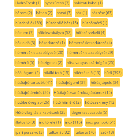
HydroFresh
(1)
hyperFresh
(3)
hálózati kábel
(1)
három
(2)
hátlap
(2)
hátsó
(7)
ház
(1)
házrész
(63)
húsdaráló
(189)
húsdaráló ház
(15)
húshőmérő
(1)
hőelem
(7)
hőfokszabályzó
(52)
hőfokérzékelő
(4)
hőkioldó
(3)
hőkorlátozó
(1)
hőmérsékletkorlátozó
(4)
hőmérsékletszabályozó
(28)
hőmérsékletszabályzó
(29)
hőmérő
(5)
hőszigetelt
(2)
hőszivattyús szárítógép
(25)
hőállógumi
(2)
hőálló izzó
(15)
hőérzékelő
(13)
hűtő
(393)
hűtőajtó-tartozék
(41)
hűtőajtógumi
(31)
hűtőajtópolc
(34)
hűtőajtótömítés
(26)
Hűtőajtó zsanérok/ajtópántok
(15)
hűtőbe üveglap
(26)
hűtő hőmérő
(2)
hűtőszekrény
(12)
Hűtő világítás alkatrészek
(25)
idegentest csapda
(5)
illatosító
(3)
indítórelé
(1)
inox
(116)
inox gombok
(51)
ipari porszívó
(3)
italkorlát
(32)
italtartó
(70)
izzó
(13)