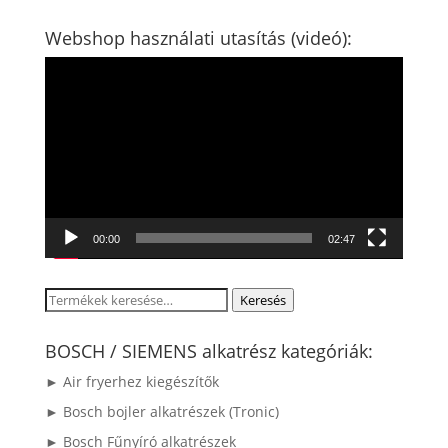
Webshop használati utasítás (videó):
Videólejátszó
00:00
02:47
Keresés
Keresés
a
következőre:
BOSCH / SIEMENS alkatrész kategóriák:
► Air fryerhez kiegészítők
► Bosch bojler alkatrészek (Tronic)
► Bosch Fűnyíró alkatrészek