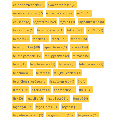
etilén semlegesítő
(3)
evőeszközkosár
(7)
excenter csiszoló
(7)
extra mélytepsi
(2)
ezüst
(45)
ezüstlap
(2)
fagyasztó
(152)
fagylalt
(4)
fagylaltkészítő
(6)
fal csiszoló
(1)
falhoronymaró
(1)
falitartó
(3)
fali töltő
(2)
falmaró
(1)
fedeles
(1)
fedél
(158)
fehér
(215)
fehér gombok
(49)
fejező fűrész
(1)
fekete
(194)
fekete gombok
(19)
felfüggesztés
(2)
felmosó
(5)
felső
(36)
felsőfűtőszál
(12)
felsőház
(7)
felső házrész
(8)
felsőmaró
(3)
feltét
(65)
felújító készlet
(15)
felültöltős mosógép
(5)
feszítő emelő
(1)
filc
(3)
filter
(128)
filtertartó
(5)
finom szűrő
(3)
fiók
(133)
flex
(5)
flexibilis
(3)
flexibiliscső
(17)
fogadó
(4)
fogantyú
(45)
fogaskerék
(31)
fogasszíj
(12)
folyadék elvezető
(2)
Forgatógomb
(152)
forgókefe
(24)