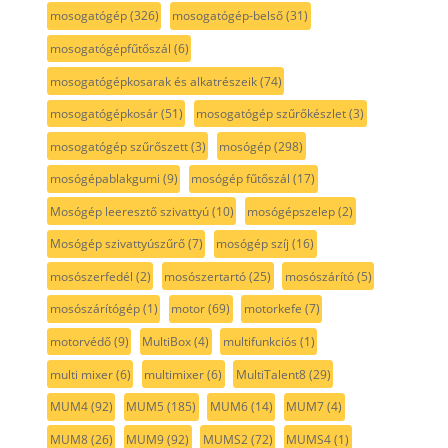
mosogatógép
(326)
mosogatógép-belső
(31)
mosogatógépfűtőszál
(6)
mosogatógépkosarak és alkatrészeik
(74)
mosogatógépkosár
(51)
mosogatógép szűrőkészlet
(3)
mosogatógép szűrőszett
(3)
mosógép
(298)
mosógépablakgumi
(9)
mosógép fűtőszál
(17)
Mosógép leeresztő szivattyú
(10)
mosógépszelep
(2)
Mosógép szivattyúszűrő
(7)
mosógép szíj
(16)
mosószerfedél
(2)
mosószertartó
(25)
mosószárító
(5)
mosószárítógép
(1)
motor
(69)
motorkefe
(7)
motorvédő
(9)
MultiBox
(4)
multifunkciós
(1)
multi mixer
(6)
multimixer
(6)
MultiTalent8
(29)
MUM4
(92)
MUM5
(185)
MUM6
(14)
MUM7
(4)
MUM8
(26)
MUM9
(92)
MUMS2
(72)
MUMS4
(1)