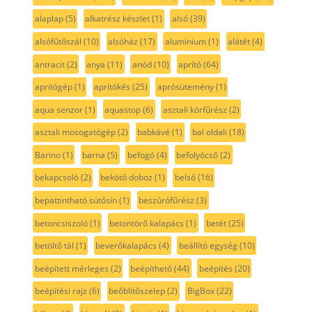
alaplap
(5)
alkatrész készlet
(1)
alsó
(39)
alsófűtőszál
(10)
alsóház
(17)
aluminium
(1)
alátét
(4)
antracit
(2)
anya
(11)
anód
(10)
aprító
(64)
aprítógép
(1)
aprítókés
(25)
aprósütemény
(1)
aqua senzor
(1)
aquastop
(6)
asztali körfűrész
(2)
asztali mosogatógép
(2)
babkávé
(1)
bal oldali
(18)
Barino
(1)
barna
(5)
befogó
(4)
befolyócső
(2)
bekapcsoló
(2)
bekötő doboz
(1)
belső
(16)
bepattintható sütősín
(1)
beszúrófűrész
(3)
betoncsiszoló
(1)
betontörő kalapács
(1)
betét
(25)
betöltő tál
(1)
beverőkalapács
(4)
beállító egység
(10)
beépített mérleges
(2)
beépíthető
(44)
beépítés
(20)
beépítési rajz
(6)
beőblítőszelep
(2)
BigBox
(22)