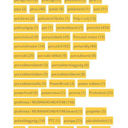
pipa
(2)
piros
(46)
pohár
(8)
pohártartó
(1)
polc
(51)
polckeret
(2)
polisztirol fűrész
(1)
Poly-v szíj
(12)
polírozógép
(1)
por
(1)
porleválasztó
(1)
porszívó
(454)
porszívócső
(9)
porszívókefe
(45)
Porszívó motor
(15)
porszívómotor
(14)
porszűrő
(62)
portartály
(46)
porzsák
(25)
porzsák nélküli
(9)
porzsáktartó
(8)
porzsáktartóbetét
(5)
porzsáktartóegység
(6)
porzsáktartóidom
(5)
porzsáktartókeret
(8)
porzsáktartóvilla
(5)
PowerBrush
(3)
power edition
(1)
powerforall
(6)
powermaxx
(1)
prizma
(1)
ProAnimal
(25)
profimixx / MUM44/45/46/47/48
(156)
profimixx / MUM44/45/46/47/48 keverő
(1)
propeller
(3)
préselőegység
(14)
PTC
(1)
pumpa
(21)
pálcahőmérő
(1)