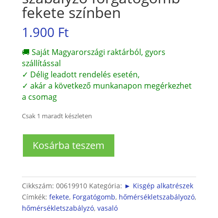
fekete színben
1.900
Ft
🚚 Saját Magyarországi raktárból, gyors
szállítással
✓ Délig leadott rendelés esetén,
✓ akár a következő munkanapon megérkezhet
a csomag
Csak 1 maradt készleten
Vasaló
Kosárba teszem
hőmérséklet
szabályzó
forgatógomb
fekete
Cikkszám:
00619910
Kategória:
► Kisgép alkatrészek
színben
Címkék:
fekete
,
Forgatógomb
,
hőmérsékletszabályozó
,
mennyiség
hőmérsékletszabályzó
,
vasaló