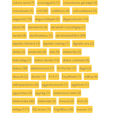
csésze tartó
(7)
csúszógyűrű
(1)
csúszósines gérvágó
(3)
csúszószán
(1)
cső
(36)
csőbilincs
(4)
csőcsatlakozó
(3)
dagasztó
(13)
dagasztólapát
(5)
dagasztószár
(14)
damil
(4)
damiltartó
(4)
daraboló csiszológép
(1)
daráló
(8)
darálóskeksz
(1)
darálóskávéfőző
(89)
digitális hőmérő
(3)
digitális mérleg
(1)
digitális óra
(2)
dióda
(2)
diódaráló
(4)
dob
(9)
dobborda
(2)
dobcsillag
(1)
dobos daráló
(12)
dobos szeletelő
(6)
doboz
(30)
dobtámasztó
(1)
Dr.Fischer
(1)
dugó
(2)
díszcsík
(2)
díszléc
(1)
E14
(1)
EasyRotak
(1)
edény
(4)
edénytartórács
(6)
egyenecsiszoló
(1)
egykörös
(1)
egyszintes
(2)
egység
(1)
elektromos kefe
(3)
elektronika
(46)
elektróda
(3)
elosztó
(2)
első
(2)
előlap
(111)
EQ series
(1)
ErgoMixx
(33)
etazser
(1)