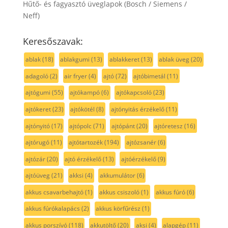
Hűtő- és fagyasztó üveglapok (Bosch / Siemens /
Neff)
Keresőszavak:
ablak
(18)
ablakgumi
(13)
ablakkeret
(13)
ablak üveg
(20)
adagoló
(2)
air fryer
(4)
ajtó
(72)
ajtóbimetál
(11)
ajtógumi
(55)
ajtókampó
(6)
ajtókapcsoló
(23)
ajtókeret
(23)
ajtókötél
(8)
ajtónyitás érzékelő
(11)
ajtónyitó
(17)
ajtópolc
(71)
ajtópánt
(20)
ajtóretesz
(16)
ajtórugó
(11)
ajtótartozék
(194)
ajtózsanér
(6)
ajtózár
(20)
ajtó érzékelő
(13)
ajtóérzékelő
(9)
ajtóüveg
(21)
akksi
(4)
akkumulátor
(6)
akkus csavarbehajtó
(1)
akkus csiszoló
(1)
akkus fúró
(6)
akkus fúrókalapács
(2)
akkus körfűrész
(1)
akkus porszívó
(118)
akkutöltő
(20)
aksi
(4)
alapgép
(11)