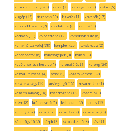
kinyomó szivattyú
(8)
kioldó
(2)
kioldógomb
(2)
kisflex
(5)
kisgép
(12)
kisgépek
(39)
kiskefe
(11)
kiskerék
(17)
kis sarokköszörű
(2)
kisállatszőr
(6)
kiöntő
(13)
kockázó
(11)
kolbásztöltő
(12)
kombinált hűtő
(8)
kombináltszívófej
(39)
komplett
(29)
kondenzvíz
(2)
kondenzátor
(8)
konyhagépek
(9)
konzol
(3)
kopó alkatrész készlet
(1)
koronafűtés
(4)
korong
(34)
koszorú fűtőszál
(4)
kosár
(9)
kosáralkatrész
(37)
kosárcsapágy
(10)
kosárgörgő
(15)
kosárkerék
(21)
kosárműanyag
(18)
kosárrögzítő
(13)
kosársín
(1)
krém
(2)
krémkeverő
(1)
krómozott
(2)
kulacs
(13)
kuplung
(52)
kábel
(32)
kábeldob
(8)
kábelköteg
(5)
kábelrögzítő
(2)
kárpit
(2)
kárpit tisztító
(8)
kávé
(1)