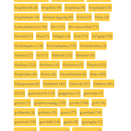
forgókerék
(6)
forgókés
(9)
forgókúp
(4)
forgólapát
(3)
forgótányér
(4)
forrázó egység
(6)
Fresh
(1)
fritőz
(3)
funkcióválasztó
(39)
fém
(35)
fém keverőtál
(11)
fémtető
(1)
fésű
(1)
földgáz
(4)
fúró
(17)
fúrógép
(19)
fúrókalapács
(14)
fúró kalapács
(10)
fúrótokmány
(3)
fúvóka
(27)
fül
(11)
fődarab
(12)
főmotor
(6)
főzőlap
(122)
főzőrács
(6)
főzőzóna
(1)
fűnyíró
(52)
fűnyírókés
(6)
fűrész
(6)
fűszellőztető
(4)
fűtés
(40)
fűtéspumpa
(6)
fűtőbetét
(43)
fűtőszál
(51)
fűtőtest
(45)
G9
(2)
gabonaörlő
(13)
gaggenau
(1)
gerenda
(1)
golyós
(1)
golyóscsapágy
(10)
gomb
(104)
grill
(16)
grillbetét
(3)
grillrács
(5)
gumi
(77)
gumibak
(14)
gumicső
(18)
gumiláb
(14)
gyalu
(3)
gyalugép
(1)