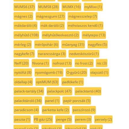
MUMS6
(37)
MUMS8
(28)
MUMX
(16)
myMixx
(1)
mágnes
(2)
mágnesgumi
(27)
mágnesszelep
(7)
mákdaráló
(4)
mák daráló
(2)
méhviaszos kendő
(1)
mélyhűtő
(108)
mélyhűtőleolvasztó
(2)
mélytepsi
(13)
mérleg
(2)
mérőpohár
(6)
műanyag
(31)
nagyflex
(5)
nagykefe
(7)
narancssárga
(3)
nedvesköszörű
(1)
Neff
(20)
Nivona
(1)
nofrost
(13)
no frost
(2)
ntc
(3)
nyitófül
(8)
nyomógomb
(19)
O-gyűrű
(20)
olajsütő
(1)
oldallap
(4)
optiMUM
(63)
padlókefe
(1)
palack-tartály
(34)
palackpolc
(47)
palacktartó
(40)
palacktároló
(34)
panel
(1)
papír porzsák
(5)
paradicsom
(4)
parketta kefe
(2)
passzírozó
(9)
paszta
(1)
PB gáz
(25)
penge
(5)
perem
(3)
persely
(2)
pezsgő szín
(2)
pihefogó
(3)
piheszűrő
(3)
pink
(1)