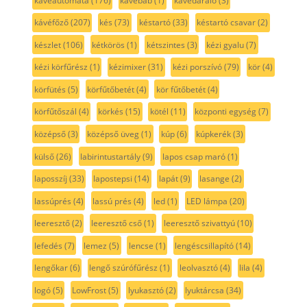
kávéautomata
(176)
kávébab
(1)
kávédaráló
(3)
kávéfőző
(207)
kés
(73)
késtartó
(33)
késtartó csavar
(2)
készlet
(106)
kétkörös
(1)
kétszintes
(3)
kézi gyalu
(7)
kézi körfűrész
(1)
kézimixer
(31)
kézi porszívó
(79)
kör
(4)
körfütés
(5)
körfűtőbetét
(4)
kör fűtőbetét
(4)
körfűtőszál
(4)
körkés
(15)
kötél
(11)
központi egység
(7)
középső
(3)
középső üveg
(1)
kúp
(6)
kúpkerék
(3)
külső
(26)
labirintustartály
(9)
lapos csap maró
(1)
laposszíj
(33)
lapostepsi
(14)
lapát
(9)
lasange
(2)
lassúprés
(4)
lassú prés
(4)
led
(1)
LED lámpa
(20)
leeresztő
(2)
leeresztő cső
(1)
leeresztő szivattyú
(10)
lefedés
(7)
lemez
(5)
lencse
(1)
lengéscsillapító
(14)
lengőkar
(6)
lengő szúrófűrész
(1)
leolvasztó
(4)
lila
(4)
logó
(5)
LowFrost
(5)
lyukasztó
(2)
lyuktárcsa
(34)