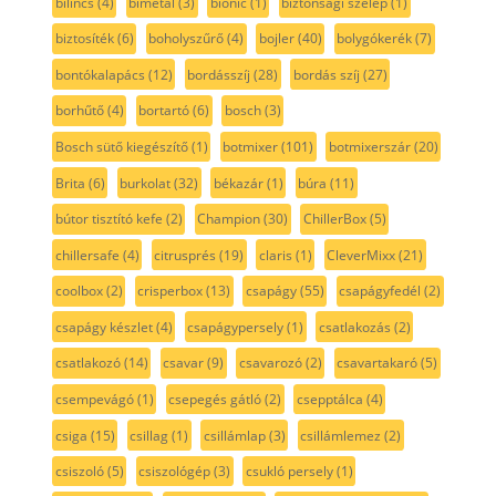
bilincs
(4)
bimetál
(3)
bionic
(1)
biztonsági szelep
(1)
biztosíték
(6)
boholyszűrő
(4)
bojler
(40)
bolygókerék
(7)
bontókalapács
(12)
bordásszíj
(28)
bordás szíj
(27)
borhűtő
(4)
bortartó
(6)
bosch
(3)
Bosch sütő kiegészítő
(1)
botmixer
(101)
botmixerszár
(20)
Brita
(6)
burkolat
(32)
békazár
(1)
búra
(11)
bútor tisztító kefe
(2)
Champion
(30)
ChillerBox
(5)
chillersafe
(4)
citrusprés
(19)
claris
(1)
CleverMixx
(21)
coolbox
(2)
crisperbox
(13)
csapágy
(55)
csapágyfedél
(2)
csapágy készlet
(4)
csapágypersely
(1)
csatlakozás
(2)
csatlakozó
(14)
csavar
(9)
csavarozó
(2)
csavartakaró
(5)
csempevágó
(1)
csepegés gátló
(2)
csepptálca
(4)
csiga
(15)
csillag
(1)
csillámlap
(3)
csillámlemez
(2)
csiszoló
(5)
csiszológép
(3)
csukló persely
(1)