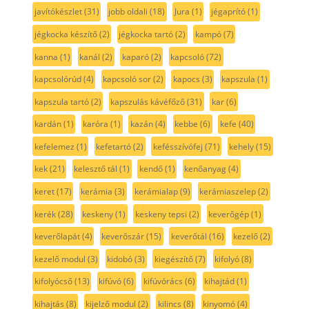
javítókészlet
(31)
jobb oldali
(18)
Jura
(1)
jégaprító
(1)
jégkocka készítő
(2)
jégkocka tartó
(2)
kampó
(7)
kanna
(1)
kanál
(2)
kaparó
(2)
kapcsoló
(72)
kapcsolórúd
(4)
kapcsoló sor
(2)
kapocs
(3)
kapszula
(1)
kapszula tartó
(2)
kapszulás kávéfőző
(31)
kar
(6)
kardán
(1)
karóra
(1)
kazán
(4)
kebbe
(6)
kefe
(40)
kefelemez
(1)
kefetartó
(2)
kefésszívófej
(71)
kehely
(15)
kek
(21)
kelesztő tál
(1)
kendő
(1)
kenőanyag
(4)
keret
(17)
kerámia
(3)
kerámialap
(9)
kerámiaszelep
(2)
kerék
(28)
keskeny
(1)
keskeny tepsi
(2)
keverőgép
(1)
keverőlapát
(4)
keverőszár
(15)
keverőtál
(16)
kezelő
(2)
kezelő modul
(3)
kidobó
(3)
kiegészítő
(7)
kifolyó
(8)
kifolyócső
(13)
kifúvó
(6)
kifúvórács
(6)
kihajtád
(1)
kihajtás
(8)
kijelző modul
(2)
kilincs
(8)
kinyomó
(4)