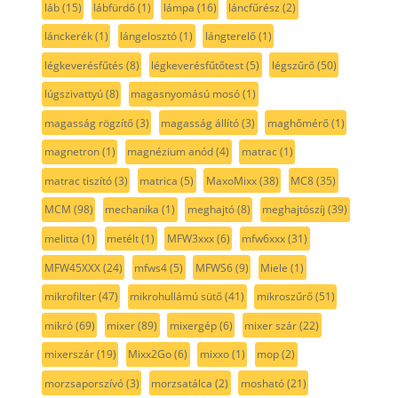
láb
(15)
lábfürdő
(1)
lámpa
(16)
láncfűrész
(2)
lánckerék
(1)
lángelosztó
(1)
lángterelő
(1)
légkeverésfűtés
(8)
légkeverésfűtőtest
(5)
légszűrő
(50)
lúgszivattyú
(8)
magasnyomású mosó
(1)
magasság rögzítő
(3)
magasság állító
(3)
maghőmérő
(1)
magnetron
(1)
magnézium anód
(4)
matrac
(1)
matrac tiszító
(3)
matrica
(5)
MaxoMixx
(38)
MC8
(35)
MCM
(98)
mechanika
(1)
meghajtó
(8)
meghajtószíj
(39)
melitta
(1)
metélt
(1)
MFW3xxx
(6)
mfw6xxx
(31)
MFW45XXX
(24)
mfws4
(5)
MFWS6
(9)
Miele
(1)
mikrofilter
(47)
mikrohullámú sütő
(41)
mikroszűrő
(51)
mikró
(69)
mixer
(89)
mixergép
(6)
mixer szár
(22)
mixerszár
(19)
Mixx2Go
(6)
mixxo
(1)
mop
(2)
morzsaporszívó
(3)
morzsatálca
(2)
mosható
(21)