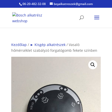
06-20-482-32-08
boyalkatreszek@gmail.com
Kezdőlap
/
► Kisgép alkatrészek
/ Vasaló
hőmérséklet szabályzó forgatógomb fekete színben