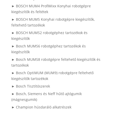
► BOSCH MUM4 ProfiMixx Konyhai robotgépre
kiegészítők és feltétek
► BOSCH MUM5 Konyhai robotgépre kiegészítők,
feltehető tartozékok
► BOSCH MUMS2 robotgéphez tartozékok és
kiegészítők
► Bosch MUMS6 robotgéphez tartozékok és
kiegészítők
► Bosch MUMS8 robotgépre feltehető kiegészítők és
tartozékok
► Bosch OptiMUM (MUM9) robotgépre feltehető
kiegészítők tartozékok
► Bosch Tisztítószerek
► Bosch, Siemens és Neff hűtő ajtógumik
(mágnesgumik)
► Champion húsdaráló alkatrészek