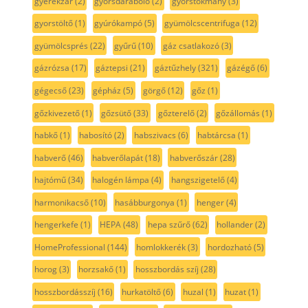
gyerekzár
(2)
gyorsdaraboló
(2)
gyorstokmány
(3)
gyorstöltő
(1)
gyúrókampó
(5)
gyümölcscentrifuga
(12)
gyümölcsprés
(22)
gyűrű
(10)
gáz csatlakozó
(3)
gázrózsa
(17)
gáztepsi
(21)
gáztűzhely
(321)
gázégő
(6)
gégecső
(23)
gépház
(5)
görgő
(12)
gőz
(1)
gőzkivezető
(1)
gőzsütő
(33)
gőzterelő
(2)
gőzállomás
(1)
habkő
(1)
habosító
(2)
habszivacs
(6)
habtárcsa
(1)
habverő
(46)
habverőlapát
(18)
habverőszár
(28)
hajtómű
(34)
halogén lámpa
(4)
hangszigetelő
(4)
harmonikacső
(10)
hasábburgonya
(1)
henger
(4)
hengerkefe
(1)
HEPA
(48)
hepa szűrő
(62)
hollander
(2)
HomeProfessional
(144)
homlokkerék
(3)
hordozható
(5)
horog
(3)
horzsakő
(1)
hosszbordás szíj
(28)
hosszbordásszíj
(16)
hurkatöltő
(6)
huzal
(1)
huzat
(1)