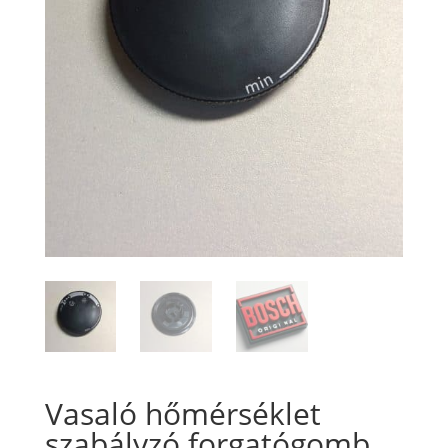
Vasaló hőmérséklet
szabályzó forgatógomb