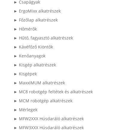
► Csapágyak
► ErgoMixx alkatrészek
► Főzőlap alkatrészek
► Hőmérők
► Hűtő, fagyasztó alkatrészek
► Kávéfőző Kiöntők
► Kenőanyagok
► Kisgép alkatrészek
► Kisgépek
► MaxxiMUM alkatrészek
► MC8 robotgép feltétek és alkatrészek
► MCM robotgép alkatrészek
► Mérlegek
► MFW2XXX Húsdaráló alkatrészek
► MFW3XXX Húsdaráló alkatrészek