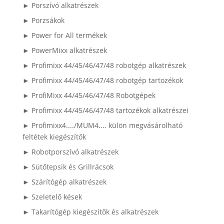
► Porszívó alkatrészek
► Porzsákok
► Power for All termékek
► PowerMixx alkatrészek
► Profimixx 44/45/46/47/48 robotgép alkatrészek
► Profimixx 44/45/46/47/48 robotgép tartozékok
► ProfiMixx 44/45/46/47/48 Robotgépek
► Profimixx 44/45/46/47/48 tartozékok alkatrészei
► Profimixx4..../MUM4.... külön megvásárolható
feltétek kiegészítők
► Robotporszívó alkatrészek
► Sütőtepsik és Grillrácsok
► Szárítógép alkatrészek
► Szeletelő kések
► Takarítógép kiegészítők és alkatrészek