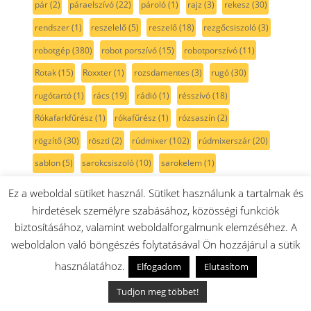
pár
(2)
páraelszívó
(22)
pároló
(1)
rajz
(3)
rekesz
(30)
rendszer
(1)
reszelelő
(5)
reszelő
(18)
rezgőcsiszoló
(3)
robotgép
(380)
robot porszívó
(15)
robotporszívó
(11)
Rotak
(15)
Roxxter
(1)
rozsdamentes
(3)
rugó
(30)
rugótartó
(1)
rács
(19)
rádió
(1)
résszívó
(18)
Rókafarkfűrész
(1)
rókafűrész
(1)
rózsaszín
(2)
rögzítő
(30)
röszti
(2)
rúdmixer
(102)
rúdmixerszár
(20)
sablon
(5)
sarokcsiszoló
(10)
sarokelem
(1)
sarokköszörű
(2)
serie2
(11)
serie 6
(6)
serie 8
(9)
Ez a weboldal sütiket használ. Sütiket használunk a tartalmak és
side by side
(32)
Siemens
(218)
SilentMixx
(18)
skil
(8)
hirdetések személyre szabásához, közösségi funkciók
biztosításához, valamint weboldalforgalmunk elemzéséhez. A
smoothie
(13)
spagetti
(1)
Spotless
(1)
spray
(1)
stift
(8)
weboldalon való böngészés folytatásával Ön hozzájárul a sütik
szabályzó
(4)
szalagcsiszoló
(4)
szalagfeszítő
(1)
használatához.
Elfogadom
Elutasítom
szalagos csiszoló
(1)
szatináló gép
(1)
szegecs
(1)
Tudjon meg többet!
szegély
(4)
szegélynyíró
(8)
szelep
(13)
szeletelő
(142)