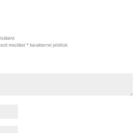
elsőként
elező mezőket
*
karakterrel jelöltük