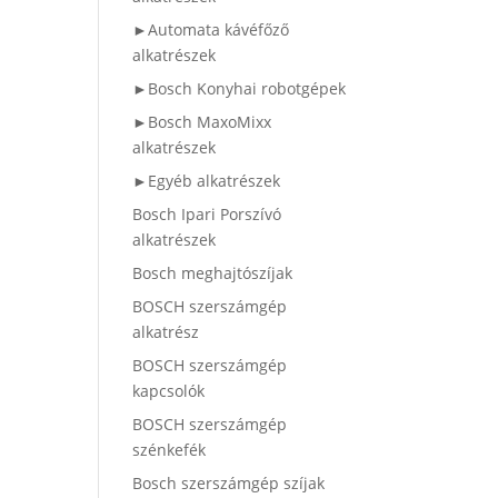
►Automata kávéfőző
alkatrészek
►Bosch Konyhai robotgépek
►Bosch MaxoMixx
alkatrészek
►Egyéb alkatrészek
Bosch Ipari Porszívó
alkatrészek
Bosch meghajtószíjak
BOSCH szerszámgép
alkatrész
BOSCH szerszámgép
kapcsolók
BOSCH szerszámgép
szénkefék
Bosch szerszámgép szíjak