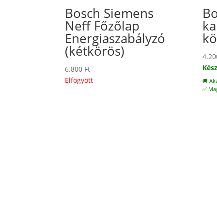
Bosch Siemens
Bo
Neff Főzőlap
ka
Energiaszabályzó
kö
(kétkörös)
4.2
Kész
6.800
Ft
Elfogyott
🚚 Ak
✅ Mag