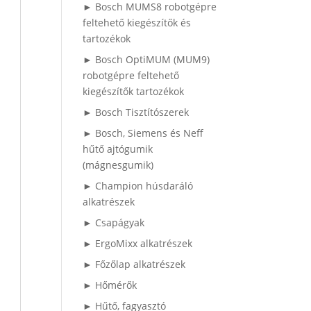
► Bosch MUMS8 robotgépre
feltehető kiegészítők és
tartozékok
► Bosch OptiMUM (MUM9)
robotgépre feltehető
kiegészítők tartozékok
► Bosch Tisztítószerek
► Bosch, Siemens és Neff
hűtő ajtógumik
(mágnesgumik)
► Champion húsdaráló
alkatrészek
► Csapágyak
► ErgoMixx alkatrészek
► Főzőlap alkatrészek
► Hőmérők
► Hűtő, fagyasztó