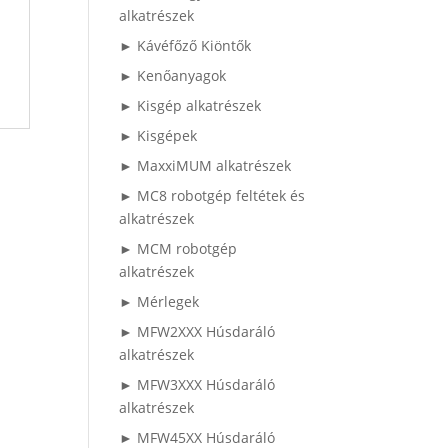
alkatrészek
► Kávéfőző Kiöntők
► Kenőanyagok
► Kisgép alkatrészek
► Kisgépek
► MaxxiMUM alkatrészek
► MC8 robotgép feltétek és
alkatrészek
► MCM robotgép
alkatrészek
► Mérlegek
► MFW2XXX Húsdaráló
alkatrészek
► MFW3XXX Húsdaráló
alkatrészek
► MFW45XX Húsdaráló