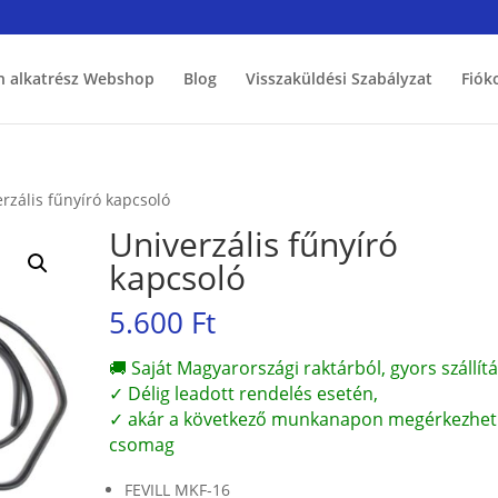
h alkatrész Webshop
Blog
Visszaküldési Szabályzat
Fiók
rzális fűnyíró kapcsoló
Univerzális fűnyíró
kapcsoló
5.600
Ft
🚚 Saját Magyarországi raktárból, gyors szállítá
✓ Délig leadott rendelés esetén,
✓ akár a következő munkanapon megérkezhet
csomag
FEVILL MKF-16