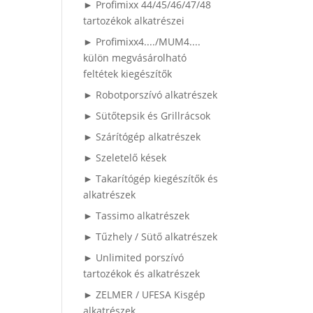
► Profimixx 44/45/46/47/48
tartozékok alkatrészei
► Profimixx4..../MUM4....
külön megvásárolható
feltétek kiegészítők
► Robotporszívó alkatrészek
► Sütőtepsik és Grillrácsok
► Szárítógép alkatrészek
► Szeletelő kések
► Takarítógép kiegészítők és
alkatrészek
► Tassimo alkatrészek
► Tűzhely / Sütő alkatrészek
► Unlimited porszívó
tartozékok és alkatrészek
► ZELMER / UFESA Kisgép
alkatrészek