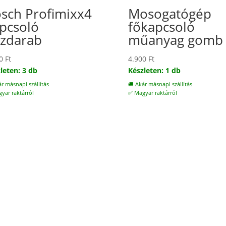
sch Profimixx4
Mosogatógép
pcsoló
főkapcsoló
zdarab
műanyag gomb
00
Ft
4.900
Ft
leten: 3 db
Készleten: 1 db
ár másnapi szállítás
🚚 Akár másnapi szállítás
yar raktárról
✅ Magyar raktárról