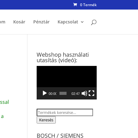
0 Termék
om
Kosár
Pénztár
Kapcsolat
Webshop használati
utasítás (videó):
Videólejátszó
00:00
02:47
ssal
Keresés
 a
a
Keresés
következőre:
BOSCH / SIEMENS