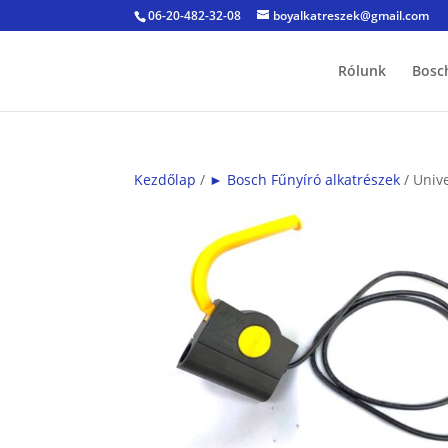
06-20-482-32-08
boyalkatreszek@gmail.com
Rólunk
Bosc
Kezdőlap
/
► Bosch Fűnyíró alkatrészek
/ Unive