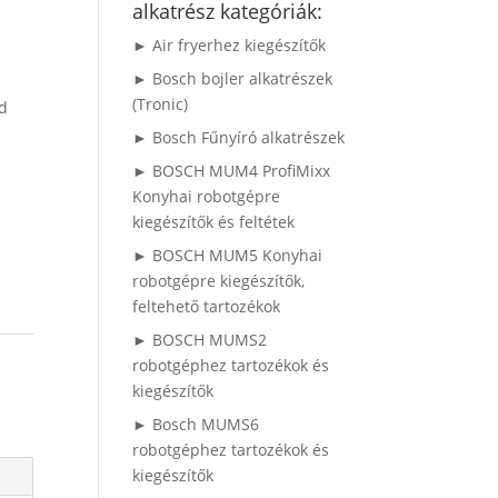
alkatrész kategóriák:
► Air fryerhez kiegészítők
► Bosch bojler alkatrészek
(Tronic)
d
► Bosch Fűnyíró alkatrészek
► BOSCH MUM4 ProfiMixx
Konyhai robotgépre
kiegészítők és feltétek
► BOSCH MUM5 Konyhai
robotgépre kiegészítők,
feltehető tartozékok
► BOSCH MUMS2
robotgéphez tartozékok és
kiegészítők
► Bosch MUMS6
robotgéphez tartozékok és
kiegészítők