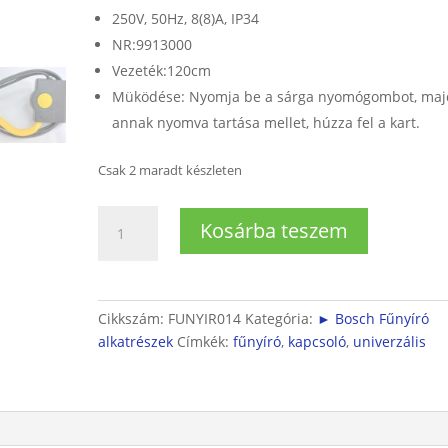
250V, 50Hz, 8(8)A, IP34
NR:9913000
Vezeték:120cm
Müködése: Nyomja be a sárga nyomógombot, maj
annak nyomva tartása mellet, húzza fel a kart.
Csak 2 maradt készleten
Univerzális
Kosárba teszem
fűnyíró
kapcsoló
mennyiség
Cikkszám:
FUNYIR014
Kategória:
► Bosch Fűnyíró
alkatrészek
Címkék:
fűnyíró
,
kapcsoló
,
univerzális